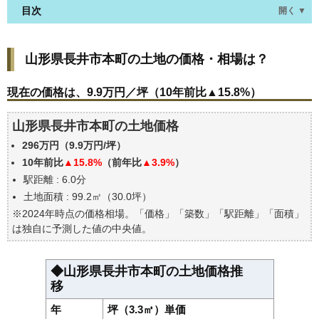
目次
開く ▼
山形県長井市本町の土地の価格・相場は？
山形県長井市本町の土地の価格・相場は？
現在の価格は、9.9万円／坪（10年前比▲15.8%）
価格を詳細に分析しよう
現在の価格は、9.9万円／坪（10年前比▲15.8%）
駅からの徒歩距離で価格はどうなる？
山形県長井市本町の土地価格
山形県長井市本町の土地の過去の売買事例
296万円（9.9万円/坪）
公示地価はいくら
10年前比
▲15.8%
（前年比
▲3.9%
）
エリアの将来性を人口予想から検討しよう
駅距離 : 6.0分
自分の年収でいくらの不動産が買える？
土地面積 : 99.2㎡（30.0坪）
※2024年時点の価格相場。「価格」「築数」「駅距離」「面積」
は独自に予測した値の中央値。
◆山形県長井市本町の土地価格推
移
年
坪（3.3㎡）単価