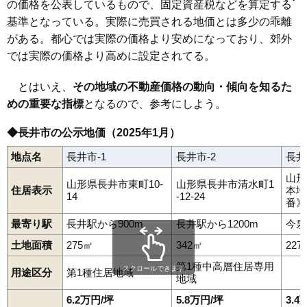
の価格を公表しているもので、固定資産税などを算定する
あら町
五十川
泉
今泉
上伊佐沢
九野本
小出
高野町
幸町
栄町
清水町
今泉駅
台町
時庭駅
館町北
南長井駅
館町南
長井駅
寺泉
十日町
あやめ公園駅
時庭
中道
羽前成田駅
成田
花作町
基準となっている。実際に売買される地価とは多少の乖離
東町
平山
舟場
ままの上
緑町
本町
森
屋城町
横町
四ツ谷
がある。都心では実際の価格より安めになっており、郊外
では実際の価格より高めに設定されてる。
とはいえ、
その地域の不動産価格の動向・傾向を知るた
めの重要な指標
となるので、参考にしよう。
◆長井市の公示地価（2025年1月）
地点名
長井市-1
長井市-2
長井
山形
山形県長井市東町10-
山形県長井市清水町1
住居表示
本地
14
-12-24
番》
最寄り駅
長井駅から900m
長井駅から1200m
今泉
土地面積
275㎡
342㎡
227
第1種中高層住居専用
スクロールできます
用途区分
第1種住居地域
地域
6.2万円/坪
5.8万円/坪
3.4