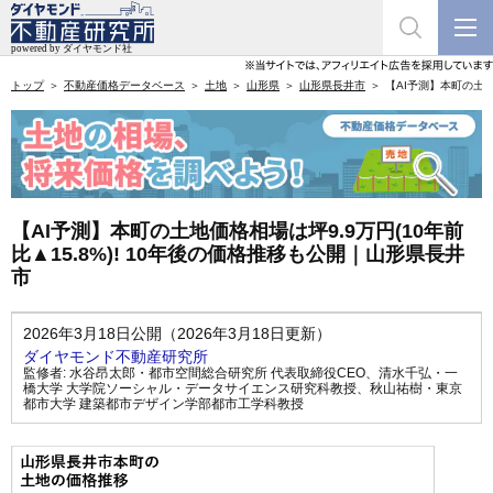
トップ
不動産価格データベース
土地
山形県
山形県長井市
【AI予測】本町の土地
【AI予測】本町の土地価格相場は坪9.9万円(10年前
比▲15.8%)! 10年後の価格推移も公開｜山形県長井
市
2026年3月18日公開（2026年3月18日更新）
ダイヤモンド不動産研究所
監修者:
水谷昂太郎・都市空間総合研究所 代表取締役CEO
、
清水千弘・一
橋大学 大学院ソーシャル・データサイエンス研究科教授
、
秋山祐樹・東京
都市大学 建築都市デザイン学部都市工学科教授