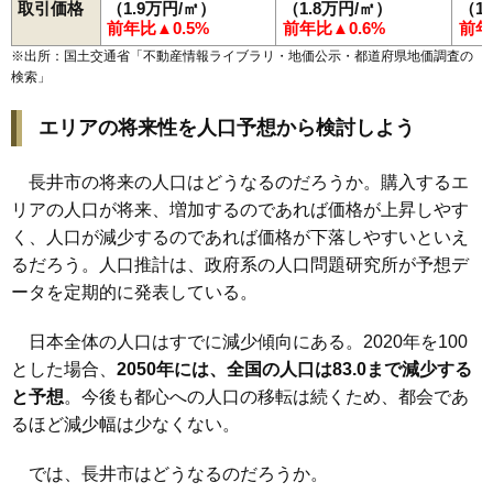
取引価格
（1.9万円/㎡）
（1.8万円/㎡）
（1
前年比▲0.5%
前年比▲0.6%
前年
※出所：国土交通省「
不動産情報ライブラリ・地価公示・都道府県地価調査の
検索
」
エリアの将来性を人口予想から検討しよう
長井市の将来の人口はどうなるのだろうか。購入するエ
リアの人口が将来、増加するのであれば価格が上昇しやす
く、人口が減少するのであれば価格が下落しやすいといえ
るだろう。人口推計は、政府系の人口問題研究所が予想デ
ータを定期的に発表している。
日本全体の人口はすでに減少傾向にある。2020年を100
とした場合、
2050年には、全国の人口は83.0まで減少する
と予想
。今後も都心への人口の移転は続くため、都会であ
るほど減少幅は少なくない。
では、長井市はどうなるのだろうか。