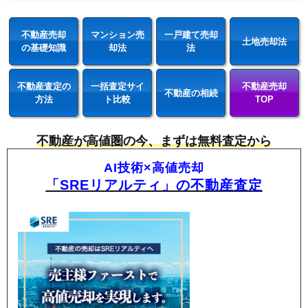
不動産売却
マンション売
一戸建て売却
土地売却法
の基礎知識
却法
法
不動産査定の
一括査定サイ
不動産売却
不動産の相続
方法
ト比較
TOP
不動産が高値圏の今、まずは無料査定から
AI技術×高値売却
「SREリアルティ」の不動産査定