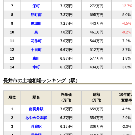
7
栄町
7.3万円
272万円
-13.7%
8
館町南
7.2万円
695万円
5.0%
9
屋城町
7.2万円
443万円
-4.5%
10
泉
7.0万円
461万円
-0.2%
11
花作町
7.0万円
544万円
7.2%
12
十日町
6.6万円
512万円
3.7%
13
東町
6.5万円
577万円
1.8%
14
幸町
6.3万円
434万円
3.0%
15
清水町
5.8万円
658万円
-1.9%
長井市の土地相場ランキング（駅）
16
小出
5.7万円
1,683万円
8.2%
17
中道
5.7万円
566万円
5.1%
坪単価
総額
10年前比
順位
駅名
(万円)
(万円)
変動率
18
緑町
5.6万円
602万円
0.8%
1
南長井駅
7.6万円
659万円
4.5%
19
ままの上
5.6万円
542万円
-10.3%
2
あやめ公園駅
6.2万円
554万円
2.9%
20
舟場
5.3万円
619万円
-0.5%
3
時庭駅
6.1万円
336万円
-2.3%
21
四ツ谷
5.2万円
615万円
0.7%