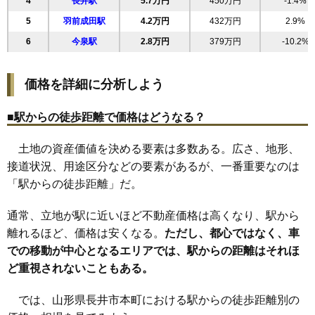
4
長井駅
5.7万円
450万円
-1.4%
22
成田
3.5万円
321万円
0.3%
5
羽前成田駅
4.2万円
432万円
2.9%
23
今泉
3.3万円
354万円
-8.7%
6
今泉駅
2.8万円
379万円
-10.2%
24
九野本
2.8万円
397万円
-2.1%
25
平山
2.8万円
387万円
-6.8%
価格を詳細に分析しよう
26
時庭
2.4万円
127万円
-15.7%
27
五十川
2.0万円
188万円
-7.4%
■駅からの徒歩距離で価格はどうなる？
28
上伊佐沢
1.7万円
170万円
-0.1%
土地の資産価値を決める要素は多数ある。広さ、地形、
29
寺泉
1.6万円
142万円
-14.2%
接道状況、用途区分などの要素があるが、一番重要なのは
30
森
1.2万円
48万円
2.9%
「駅からの徒歩距離」だ。
通常、立地が駅に近いほど不動産価格は高くなり、駅から
離れるほど、価格は安くなる。
ただし、都心ではなく、車
での移動が中心となるエリアでは、駅からの距離はそれほ
ど重視されないこともある。
では、山形県長井市本町における駅からの徒歩距離別の