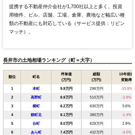
提携する不動産仲介会社が1,700社以上と多く、投資
用物件、ビル、店舗、工場、倉庫、農地など幅広い種
類の不動産にも対応している（サービス提供：リビン
マッチ）。
長井市の土地相場ランキング（町＝大字）
坪単価
総額
10年前比
順位
町名
(万円)
(万円)
変動率
1
本町
9.9万円
296万円
-15.8%
2
高野町
8.9万円
510万円
-2.8%
3
横町
8.2万円
630万円
5.6%
4
館町北
8.1万円
380万円
-1.4%
5
台町
8.0万円
628万円
2.9%
6
あら町
7.4万円
432万円
-4.5%