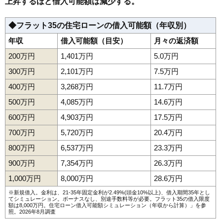
上昇するほど借入可能額は減少する。
◆フラット35の住宅ローンの借入可能額（年収別）
年収
借入可能額（目安）
月々の返済額
200万円
1,401万円
5.0万円
300万円
2,101万円
7.5万円
400万円
3,268万円
11.7万円
500万円
4,085万円
14.6万円
600万円
4,903万円
17.5万円
700万円
5,720万円
20.4万円
800万円
6,537万円
23.3万円
900万円
7,354万円
26.3万円
1,000万円
8,000万円
28.6万円
※新規借入。金利は、21-35年固定金利が2.49%(頭金10%以上)、借入期間35年とし
てシミュレーション。ボーナスなし、別途手数料等が必要。フラット35の借入限度
額は8,000万円。
住宅ローン借入可能額シミュレーション（年収から計算）
」を参
照。2026年8月調査