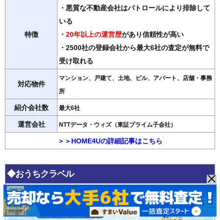
・悪質な不動産会社はパトロールにより排除して
いる
特徴
・
20年以上の運営歴
があり信頼性が高い
・2500社の登録会社から最大6社の査定が無料で
受け取れる
マンション、戸建て、土地、ビル、アパート、店舗・事務
対応物件
所
紹介会社数
最大6社
運営会社
NTTデータ・ウィズ（東証プライム子会社）
＞＞HOME4Uの詳細記事はこちら
◆おうちクラベル