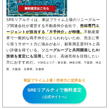
SREリアルティは、東証プライム上場のソニーグルー
プ関連会社が運営する不動産仲介会社で、
売却専門エ
ージェントが担当する「片手仲介」が特徴。
不動産業
界で一般的な両手仲介にとらわれないため、
売主に寄
り添うサポート力に強みがあり、顧客満足度93％と高
い評価を得ている。
ソニーグループと共同開発したAI
技術を査定にも活用
しており、高値売却を目指したい
方におすすめだ。
※対応エリア：東京都、神奈川県、千葉県、埼玉
県、大阪府、兵庫県、京都府
東証プライム上場！売却力に定評あり
SREリアルティで無料査定
（公式サイトへ）