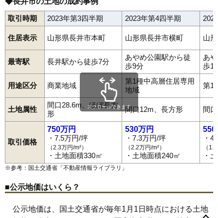
◆長井市の土地の成約事例
取引時期
2023年第3四半期
2023年第4四半期
20
住居表示
山形県長井市本町
山形県長井市横町
山形
あやめ公園駅から徒
あや
最寄駅
長井駅から徒歩7分
歩9分
歩1
第1種中高層住居専用
用途区分
商業地域
第1
地域
間口28.6m、ほぼ長方
スクロールできます
土地属性
間口12m、長方形
間口
形
750万円
530万円
55
・7.5万円/坪
・7.3万円/坪
・4
取引価格
（2.3万円/m²）
（2.2万円/m²）
（1.
・土地面積330㎡
・土地面積240㎡
・土
※参考：国土交通省「
不動産情報ライブラリ
」
■公示地価はいくら？
公示地価は、国土交通省が毎年1月1日時点における土地