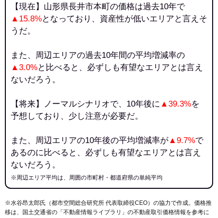
【現在】山形県長井市本町の価格は過去10年で
▲15.8%
となっており、資産性が低いエリアと言えそ
うだ。
また、周辺エリアの過去10年間の平均増減率の
▲3.0%
と比べると、必ずしも有望なエリアとは言え
ないだろう。
【将来】ノーマルシナリオで、10年後に
▲39.3%
を
予想しており、少し注意が必要だ。
また、周辺エリアの10年後の平均増減率が
▲9.7%
で
あるのに比べると、必ずしも有望なエリアとは言え
ないだろう。
※周辺エリア平均は、周囲の市町村・都道府県の単純平均
※水谷昂太郎氏（都市空間総合研究所 代表取締役CEO）の協力で作成。価格推
移は、国土交通省の「
不動産情報ライブラリ
」の不動産取引価格情報を参考に