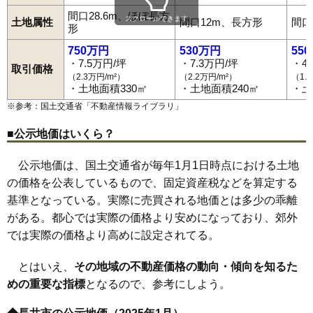
間口28.6m、ほぼ長方
スクロールできます
土地属性
間口12m、長方形
間口
形
750万円
530万円
55
・7.5万円/坪
・7.3万円/坪
・4
取引価格
（2.3万円/m²）
（2.2万円/m²）
（1.
・土地面積330㎡
・土地面積240㎡
・土
※参考：国土交通省「
不動産情報ライブラリ
」
■公示地価はいくら？
公示地価は、国土交通省が毎年1月1日時点における土地
の価格を公表しているもので、固定資産税などを算定する
基準となっている。実際に売買される地価とは多少の乖離
がある。都心では実際の価格より安めになっており、郊外
では実際の価格より高めに設定されてる。
とはいえ、
その地域の不動産価格の動向・傾向を知るた
めの重要な指標
となるので、参考にしよう。