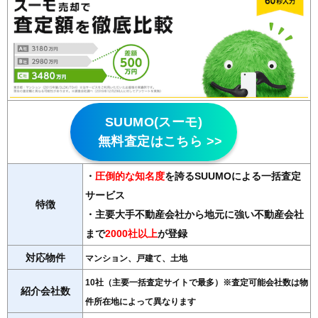
SUUMO(スーモ)
無料査定はこちら >>
・
圧倒的な知名度
を誇るSUUMOによる一括査定
サービス
特徴
・主要大手不動産会社から地元に強い不動産会社
まで
2000社以上
が登録
対応物件
マンション、戸建て、土地
10社（主要一括査定サイトで最多）※査定可能会社数は物
紹介会社数
件所在地によって異なります