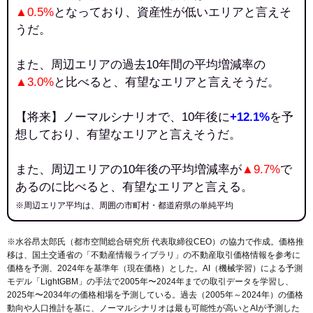
▲0.5%
となっており、資産性が低いエリアと言えそ
うだ。
また、周辺エリアの過去10年間の平均増減率の
▲3.0%
と比べると、有望なエリアと言えそうだ。
【将来】ノーマルシナリオで、10年後に
+12.1%
を予
想しており、有望なエリアと言えそうだ。
また、周辺エリアの10年後の平均増減率が
▲9.7%
で
あるのに比べると、有望なエリアと言える。
※周辺エリア平均は、周囲の市町村・都道府県の単純平均
※水谷昂太郎氏（都市空間総合研究所 代表取締役CEO）の協力で作成。価格推
移は、国土交通省の「
不動産情報ライブラリ
」の不動産取引価格情報を参考に
価格を予測、2024年を基準年（現在価格）とした。AI（機械学習）による予測
モデル「LightGBM」の手法で2005年〜2024年までの取引データを学習し、
2025年〜2034年の価格相場を予測している。過去（2005年～2024年）の価格
動向や人口推計を基に、ノーマルシナリオは最も可能性が高いとAIが予測した