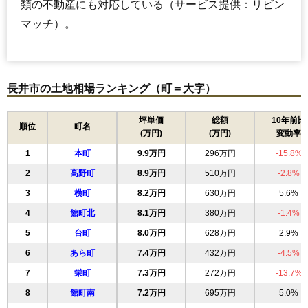
類の不動産にも対応している（サービス提供：リビン
マッチ）。
長井市の土地相場ランキング（町＝大字）
坪単価
総額
10年前比
順位
町名
(万円)
(万円)
変動率
1
本町
9.9万円
296万円
-15.8%
2
高野町
8.9万円
510万円
-2.8%
3
横町
8.2万円
630万円
5.6%
4
館町北
8.1万円
380万円
-1.4%
5
台町
8.0万円
628万円
2.9%
6
あら町
7.4万円
432万円
-4.5%
7
栄町
7.3万円
272万円
-13.7%
8
館町南
7.2万円
695万円
5.0%