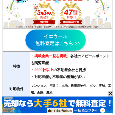
イエウール
無料査定はこちら >>
・
掲載企業一覧を掲載
、各社のアピールポイント
も閲覧可能
特徴
・
2600社以上
の不動産会社と提携
・対応可能な不動産の種類が多い
マンション、戸建て、土地、投資用物件、ビル、店舗、工
対応物件
場、倉庫、農地
紹介会社数
最大6社
運営会社
Speee（東京スタンダード市場上場）