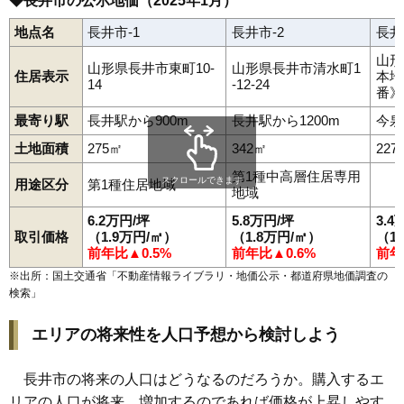
◆長井市の公示地価（2025年1月）
地点名
長井市-1
長井市-2
長井
山形
山形県長井市東町10-
山形県長井市清水町1
住居表示
本地
14
-12-24
番》
最寄り駅
長井駅から900m
長井駅から1200m
今泉
土地面積
275㎡
342㎡
227
第1種中高層住居専用
スクロールできます
用途区分
第1種住居地域
地域
6.2万円/坪
5.8万円/坪
3.4
取引価格
（1.9万円/㎡）
（1.8万円/㎡）
（1
前年比▲0.5%
前年比▲0.6%
前年
※出所：国土交通省「
不動産情報ライブラリ・地価公示・都道府県地価調査の
検索
」
エリアの将来性を人口予想から検討しよう
長井市の将来の人口はどうなるのだろうか。購入するエ
リアの人口が将来、増加するのであれば価格が上昇しやす