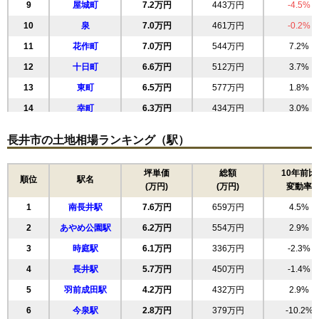
9
屋城町
7.2万円
443万円
-4.5%
10
泉
7.0万円
461万円
-0.2%
11
花作町
7.0万円
544万円
7.2%
12
十日町
6.6万円
512万円
3.7%
13
東町
6.5万円
577万円
1.8%
14
幸町
6.3万円
434万円
3.0%
15
清水町
5.8万円
658万円
-1.9%
長井市の土地相場ランキング（駅）
16
小出
5.7万円
1,683万円
8.2%
17
中道
5.7万円
566万円
5.1%
坪単価
総額
10年前比
順位
駅名
(万円)
(万円)
変動率
18
緑町
5.6万円
602万円
0.8%
1
南長井駅
7.6万円
659万円
4.5%
19
ままの上
5.6万円
542万円
-10.3%
2
あやめ公園駅
6.2万円
554万円
2.9%
20
舟場
5.3万円
619万円
-0.5%
3
時庭駅
6.1万円
336万円
-2.3%
21
四ツ谷
5.2万円
615万円
0.7%
4
長井駅
5.7万円
450万円
-1.4%
22
成田
3.5万円
321万円
0.3%
5
羽前成田駅
4.2万円
432万円
2.9%
23
今泉
3.3万円
354万円
-8.7%
6
今泉駅
2.8万円
379万円
-10.2%
24
九野本
2.8万円
397万円
-2.1%