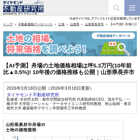
トップ
不動産価格データベース
土地
山形県
山形県長井市
【AI予測】舟場の土地
【AI予測】舟場の土地価格相場は坪5.3万円(10年前
比▲0.5%)! 10年後の価格推移も公開｜山形県長井市
2026年3月18日公開（2026年3月18日更新）
ダイヤモンド不動産研究所
監修者:
水谷昂太郎・都市空間総合研究所 代表取締役CEO
、
清水千弘・一
橋大学 大学院ソーシャル・データサイエンス研究科教授
、
秋山祐樹・東京
都市大学 建築都市デザイン学部都市工学科教授