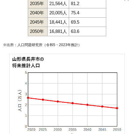
あら町
五十川
泉
今泉
上伊佐沢
九野本
小出
高野町
幸町
栄町
2035年
21,564人
81.2
清水町
今泉駅
台町
時庭駅
館町北
南長井駅
館町南
長井駅
寺泉
十日町
あやめ公園駅
時庭
中道
羽前成田駅
成田
花作町
東町
平山
舟場
ままの上
緑町
本町
森
屋城町
横町
四ツ谷
2040年
20,005人
75.4
2045年
18,441人
69.5
2050年
16,881人
63.6
※出所：人口問題研究所（
令和5・2023年推計
）