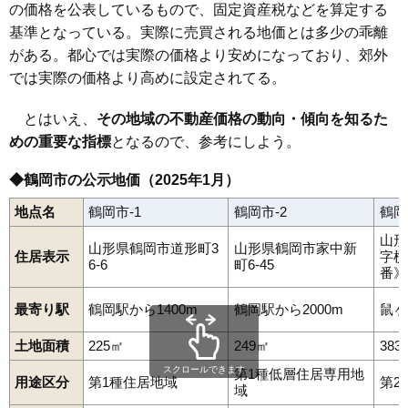
の価格を公表しているもので、固定資産税などを算定する
50
大東町
8.9万円
197万円
-11.7%
基準となっている。実際に売買される地価とは多少の乖離
51
柳田
8.8万円
636万円
9.4%
がある。都心では実際の価格より安めになっており、郊外
52
山王町
8.8万円
327万円
-11.1%
では実際の価格より高めに設定されてる。
53
三光町
8.6万円
491万円
6.2%
54
茅原
8.6万円
594万円
4.5%
とはいえ、
その地域の不動産価格の動向・傾向を知るた
めの重要な指標
55
朝暘町
となるので、参考にしよう。
8.5万円
842万円
-0.2%
56
茅原町
8.0万円
788万円
8.6%
◆鶴岡市の公示地価（2025年1月）
57
陽光町
7.8万円
677万円
8.4%
地点名
鶴岡市-1
鶴岡市-2
鶴岡
58
布目
7.7万円
540万円
9.9%
山形
59
友江町
7.4万円
512万円
-2.2%
山形県鶴岡市道形町3
山形県鶴岡市家中新
住居表示
字横
6-6
町6-45
番》
60
宝町
7.4万円
466万円
0.3%
61
井岡
7.4万円
609万円
7.9%
最寄り駅
鶴岡駅から1400m
鶴岡駅から2000m
鼠ヶ
62
友江
7.2万円
560万円
2.1%
土地面積
225㎡
249㎡
383
63
羽黒町押口
7.1万円
557万円
4.7%
スクロールできます
第1種低層住居専用地
64
宝田
6.9万円
664万円
4.1%
用途区分
第1種住居地域
第2
域
65
寺田
6.6万円
378万円
5.0%