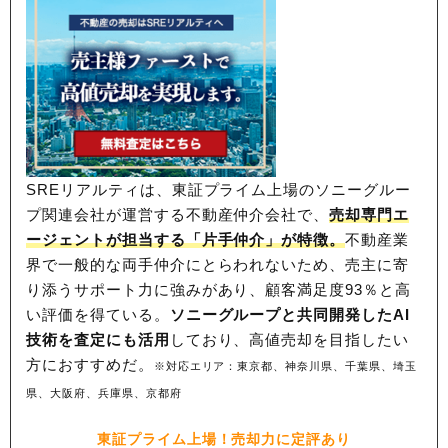
SREリアルティは、東証プライム上場のソニーグルー
プ関連会社が運営する不動産仲介会社で、
売却専門エ
ージェントが担当する「片手仲介」が特徴。
不動産業
界で一般的な両手仲介にとらわれないため、
売主に寄
り添うサポート力に強みがあり、顧客満足度93％と高
い評価を得ている。
ソニーグループと共同開発したAI
技術を査定にも活用
しており、高値売却を目指したい
方におすすめだ。
※対応エリア：東京都、神奈川県、千葉県、埼玉
県、大阪府、兵庫県、京都府
東証プライム上場！売却力に定評あり