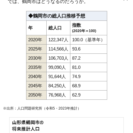
では、鶴岡市はどうなるのだろうか。
茅原町
寺田
道形町
常盤木
栃屋
外内島
友江
友江町
鳥居町
81
水沢
5.0万円
76万円
-9.6%
鼠ケ関駅
あつみ温泉駅
五十川駅
三瀬駅
羽前水沢駅
苗津町
中清水
中田
長沼
新形町
西荒屋
錦町
西新斎町
西目
布目
羽前大山駅
鶴岡駅
藤島駅
鼠ケ関
のぞみ町
羽黒町赤川
羽黒町荒川
羽黒町押口
82
栃屋
4.9万円
572万円
-10.3%
◆鶴岡市の総人口推移予想
羽黒町川代
羽黒町黒瀬
羽黒町十文字
羽黒町手向
羽黒町細谷
83
羽黒町赤川
4.7万円
498万円
-0.8%
羽黒町松尾
馬場町
日枝
東荒屋
東岩本
東原町
日出
日吉町
指数
日和田町
藤沢
藤島
藤浪
藤の花
双葉町
文園町
平成町
文下
本町
年
総人口
84
藤島
4.6万円
102万円
-16.2%
松根
丸岡
美咲町
水沢
道田町
みどり町
美原町
三和
三和町
睦町
(2020年＝100)
八色木
柳田
矢馳
湯温海
湯田川
湯野沢
湯野浜
由良
陽光町
85
三瀬
4.6万円
365万円
-4.4%
2020年
122,347人
100.0（基準年）
淀川町
若葉町
早田
北茅原町
86
藤浪
4.6万円
690万円
-1.4%
2025年
114,566人
93.6
87
上藤島
4.3万円
121万円
-12.4%
2030年
106,703人
87.2
88
白山
4.2万円
413万円
-5.5%
2035年
99,090人
81.0
89
鼠ケ関
4.0万円
340万円
-13.5%
2040年
91,644人
74.9
90
湯野浜
4.0万円
445万円
-9.4%
2045年
84,250人
68.9
91
上山添
3.9万円
93万円
-14.9%
2050年
76,968人
62.9
92
覚岸寺
3.3万円
1,389万円
-5.0%
93
中田
3.2万円
305万円
-7.4%
※出所：人口問題研究所（
令和5・2023年推計
）
94
西目
3.2万円
249万円
-10.7%
95
加茂
3.1万円
133万円
-5.5%
96
西荒屋
3.1万円
223万円
-5.1%