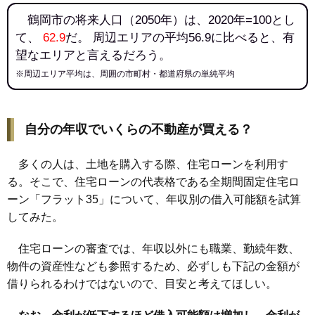
112
五十川
2.0万円
133万円
-15.5%
鶴岡市の将来人口（2050年）は、2020年=100とし
113
羽黒町松尾
1.9万円
175万円
-6.6%
て、
62.9
だ。 周辺エリアの平均56.9に比べると、有
114
羽黒町黒瀬
1.8万円
78万円
-13.9%
望なエリアと言えるだろう。
115
東荒屋
1.7万円
66万円
-13.4%
※周辺エリア平均は、周囲の市町村・都道府県の単純平均
116
三和
1.6万円
47万円
-23.6%
117
堅苔沢
1.6万円
61万円
-16.7%
自分の年収でいくらの不動産が買える？
118
羽黒町川代
1.5万円
244万円
-15.4%
119
羽黒町十文字
1.5万円
72万円
-22.8%
多くの人は、土地を購入する際、住宅ローンを利用す
120
小岩川
1.4万円
35万円
-44.3%
る。そこで、住宅ローンの代表格である全期間固定住宅ロ
121
八色木
1.2万円
254万円
-15.4%
ーン「フラット35」について、年収別の借入可能額を試算
122
羽黒町手向
1.1万円
112万円
-25.0%
してみた。
123
松根
1.1万円
17万円
-8.6%
住宅ローンの審査では、年収以外にも職業、勤続年数、
物件の資産性なども参照するため、必ずしも下記の金額が
借りられるわけではないので、目安と考えてほしい。