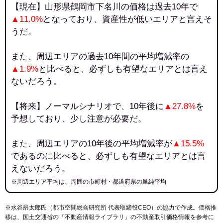
【現在】山形県鶴岡市下名川の価格は過去10年で
▲11.0%
となっており、資産性が低いエリアと言えそ
うだ。
また、周辺エリアの過去10年間の平均増減率の
▲1.9%
と比べると、必ずしも有望なエリアとは言え
ないだろう。
【将来】ノーマルシナリオで、10年後に
▲27.8%
を
予想しており、少し注意が必要だ。
また、周辺エリアの10年後の平均増減率が
▲15.5%
であるのに比べると、必ずしも有望なエリアとは言
えないだろう。
※周辺エリア平均は、周囲の市町村・都道府県の単純平均
※水谷昂太郎氏（都市空間総合研究所 代表取締役CEO）の協力で作成。価格推
移は、国土交通省の「
不動産情報ライブラリ
」の不動産取引価格情報を参考に