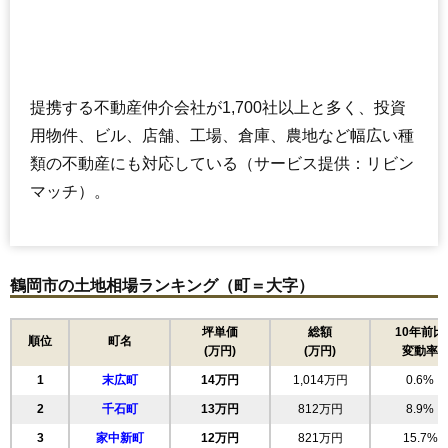
提携する不動産仲介会社が1,700社以上と多く、投資
用物件、ビル、店舗、工場、倉庫、農地など幅広い種
類の不動産にも対応している（サービス提供：リビン
マッチ）。
鶴岡市の土地相場ランキング（町＝大字）
坪単価
総額
10年前比
順位
町名
(万円)
(万円)
変動率
1
末広町
14万円
1,014万円
0.6%
2
千石町
13万円
812万円
8.9%
3
家中新町
12万円
821万円
15.7%