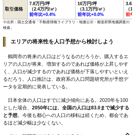
7.8万円/坪
10万円/坪
3.6
66
外内島
6.5万円
546万円
-1.1%
取引価格
（2.4万円/㎡）
（3.1万円/㎡）
（1
前年比+0.4%
前年比+0.0%
前年
67
温海
6.4万円
273万円
-15.5%
※出所：国土交通省「
不動産情報ライブラリ・地価公示・都道府県地価調査の
68
平成町
6.4万円
558万円
-4.4%
検索
」
69
湯田川
6.4万円
378万円
8.9%
エリアの将来性を人口予想から検討しよう
70
湯温海
6.4万円
480万円
-6.6%
71
大広
6.4万円
495万円
5.5%
鶴岡市の将来の人口はどうなるのだろうか。購入するエ
72
高坂
6.3万円
453万円
6.0%
リアの人口が将来、増加するのであれば価格が上昇しやす
73
斎藤川原
6.2万円
426万円
0.6%
く、人口が減少するのであれば価格が下落しやすいといえ
74
大山
5.7万円
448万円
-7.7%
るだろう。人口推計は、政府系の人口問題研究所が予想デ
ータを定期的に発表している。
75
藤の花
5.7万円
567万円
3.9%
76
下川
5.7万円
590万円
-0.9%
日本全体の人口はすでに減少傾向にある。2020年を100
77
由良
5.6万円
360万円
7.3%
とした場合、
2050年には、全国の人口は83.0まで減少する
青柳町
温海
泉町
伊勢原町
稲生
井岡
五十川
馬町
海老島町
78
下山添
5.6万円
468万円
-2.0%
大岩川
大塚町
大西町
大広
大山
大淀川
覚岸寺
堅苔沢
家中新町
と予想
。今後も都心への人口の移転は続くため、都会であ
上畑町
上藤島
上山添
加茂
切添町
小岩川
小真木原町
小淀川
79
羽黒町細谷
5.3万円
460万円
3.6%
るほど減少幅は少なくない。
斎藤川原
桜新町
三光町
三瀬
山王町
下川
下清水
下名川
下山添
城南町
城北町
白山
新海町
神明町
末広町
砂田町
千石町
大東町
80
矢馳
5.2万円
97万円
-18.1%
大部町
大宝寺
大宝寺町
高坂
宝田
宝町
長者町
朝暘町
茅原