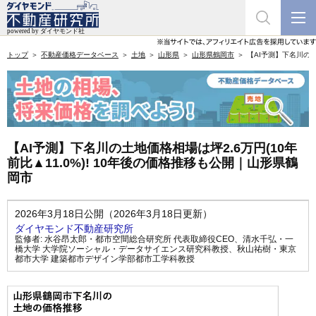
トップ
不動産価格データベース
土地
山形県
山形県鶴岡市
【AI予測】下名川の土
【AI予測】下名川の土地価格相場は坪2.6万円(10年
前比▲11.0%)! 10年後の価格推移も公開｜山形県鶴
岡市
2026年3月18日公開（2026年3月18日更新）
ダイヤモンド不動産研究所
監修者:
水谷昂太郎・都市空間総合研究所 代表取締役CEO
、
清水千弘・一
橋大学 大学院ソーシャル・データサイエンス研究科教授
、
秋山祐樹・東京
都市大学 建築都市デザイン学部都市工学科教授