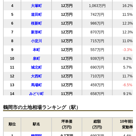
4
大塚町
12万円
1,063万円
16.2%
5
道田町
12万円
742万円
11.5%
6
桜新町
12万円
986万円
12.3%
7
新形町
12万円
870万円
12.3%
8
小淀川
12万円
715万円
11.0%
9
本町
12万円
557万円
-3.3%
10
泉町
12万円
939万円
8.2%
11
城北町
12万円
690万円
5.7%
12
大西町
12万円
710万円
11.7%
13
馬場町
12万円
459万円
-6.5%
14
みどり町
11万円
658万円
9.1%
15
東原町
11万円
1,131万円
6.5%
鶴岡市の土地相場ランキング（駅）
16
睦町
11万円
530万円
7.3%
17
双葉町
11万円
853万円
15.6%
坪単価
総額
10年前比
順位
駅名
(万円)
(万円)
変動率
18
長者町
11万円
783万円
13.7%