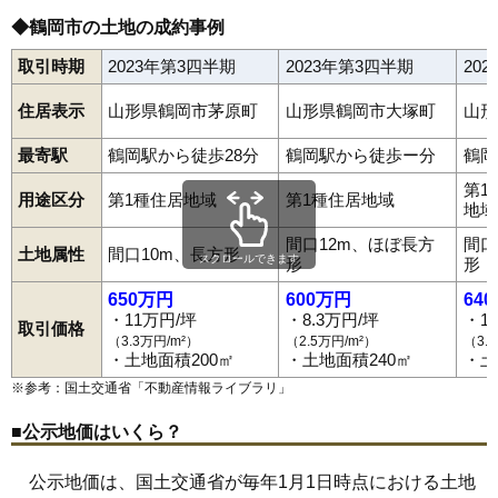
35
日吉町
10万円
485万円
-3.0%
◆鶴岡市の土地の成約事例
36
日和田町
10万円
559万円
6.3%
取引時期
2023年第3四半期
2023年第3四半期
20
37
稲生
10万円
627万円
8.2%
住居表示
山形県鶴岡市茅原町
山形県鶴岡市大塚町
山形
38
上畑町
9.7万円
613万円
4.2%
最寄駅
39
鶴岡駅から徒歩28分
大宝寺
9.7万円
鶴岡駅から徒歩ー分
729万円
14.2%
鶴岡
40
鳥居町
9.5万円
601万円
4.1%
第1
用途区分
第1種住居地域
第1種住居地域
地域
41
美咲町
9.5万円
1,494万円
6.7%
間口12m、ほぼ長方
間口
42
神明町
9.5万円
465万円
6.4%
土地属性
間口10m、長方形
スクロールできます
形
形
43
北茅原町
9.5万円
739万円
7.4%
650万円
600万円
64
44
若葉町
9.4万円
519万円
6.4%
・11万円/坪
・8.3万円/坪
・1
取引価格
（3.3万円/m²）
（2.5万円/m²）
（3.
45
伊勢原町
9.3万円
925万円
3.2%
・土地面積200㎡
・土地面積240㎡
・土
46
切添町
9.3万円
972万円
4.4%
※参考：国土交通省「
不動産情報ライブラリ
」
47
美原町
9.2万円
846万円
6.3%
■公示地価はいくら？
48
道形町
9.1万円
612万円
10.1%
49
三和町
9.0万円
412万円
-1.5%
公示地価は、国土交通省が毎年1月1日時点における土地