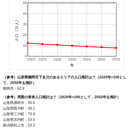
97
中清水
3.1万円
610万円
-7.3%
98
文下
3.0万円
1,804万円
0.2%
99
羽黒町荒川
2.9万円
255万円
-12.2%
100
藤沢
2.9万円
367万円
-8.4%
101
常盤木
2.8万円
288万円
-4.4%
102
下清水
2.7万円
489万円
-10.6%
103
馬町
2.7万円
400万円
-7.7%
104
下名川
2.6万円
170万円
-11.0%
（参考）山形県鶴岡市下名川のあるエリアの人口推計は？（2020年=100とし
105
大岩川
2.5万円
153万円
-15.1%
て、2050年を推計）
106
大淀川
2.5万円
461万円
-7.9%
鶴岡市：62.9
107
丸岡
2.1万円
472万円
-7.0%
（参考）周囲の将来人口推計は？（2020年=100として、2050年を推計）
山形県酒田市：60.6
108
長沼
2.1万円
203万円
-8.7%
山形県西川町：40.1
109
早田
2.0万円
117万円
-20.6%
山形県三川町：76.9
山形県庄内町：53.5
110
東岩本
2.0万円
47万円
-21.9%
新潟県村上市：53.3
111
湯野沢
2.0万円
425万円
-4.5%