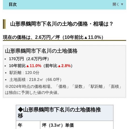
目次
開く ▼
山形県鶴岡市下名川の土地の価格・相場は？
山形県鶴岡市下名川の土地の価格・相場は？
現在の価格は、2.6万円／坪（10年前比▲11.0%）
価格を詳細に分析しよう
現在の価格は、2.6万円／坪（10年前比▲11.0%）
山形県鶴岡市下名川の土地の過去の売買事例
山形県鶴岡市下名川の土地価格
公示地価はいくら
170万円（2.6万円/坪）
エリアの将来性を人口予想から検討しよう
10年前比
▲11.0%
（前年比
▲2.8%
）
自分の年収でいくらの不動産が買える？
駅距離 : 120.0分
土地面積 : 218.2㎡（66.0坪）
※2024年時点の価格相場。「価格」「築数」「駅距離」「面積」
は独自に予測した値の中央値。
◆山形県鶴岡市下名川の土地価格推
移
年
坪（3.3㎡）単価