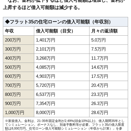
なお、金利が低下するほど借入可能額は増加し、金利が
上昇するほど借入可能額は減少する。
◆フラット35の住宅ローンの借入可能額（年収別）
年収
借入可能額（目安）
月々の返済額
200万円
1,401万円
5.0万円
300万円
2,101万円
7.5万円
400万円
3,268万円
11.7万円
500万円
4,085万円
14.6万円
600万円
4,903万円
17.5万円
700万円
5,720万円
20.4万円
800万円
6,537万円
23.3万円
900万円
7,354万円
26.3万円
1,000万円
8,000万円
28.6万円
※新規借入。金利は、21-35年固定金利が2.49%(頭金10%以上)、借入期間35年とし
てシミュレーション。ボーナスなし、別途手数料等が必要。フラット35の借入限度
額は8,000万円。
住宅ローン借入可能額シミュレーション（年収から計算）
」を参