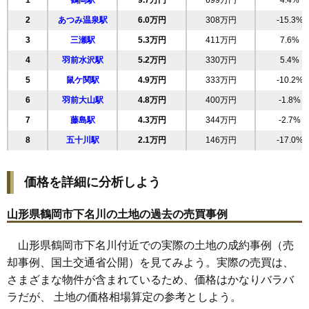
1
鶴岡駅
9.7万円
699万円
4.4%
19
西新斎町
11万円
1,117万円
13.7%
2
あつみ温泉駅
6.0万円
308万円
-15.3%
20
文園町
11万円
811万円
11.3%
3
三瀬駅
5.3万円
411万円
7.6%
21
大部町
11万円
585万円
8.6%
4
羽前水沢駅
5.2万円
330万円
5.4%
22
苗津町
11万円
264万円
-8.4%
5
鼠ケ関駅
4.9万円
333万円
-10.2%
23
砂田町
11万円
796万円
10.3%
6
羽前大山駅
4.8万円
400万円
-1.8%
24
のぞみ町
11万円
944万円
8.5%
7
藤島駅
4.3万円
344万円
-2.7%
25
淀川町
11万円
891万円
8.7%
8
五十川駅
2.1万円
146万円
-17.0%
26
大宝寺町
11万円
566万円
7.6%
27
小真木原町
11万円
568万円
15.1%
価格を詳細に分析しよう
28
錦町
11万円
528万円
-2.4%
29
日枝
11万円
741万円
7.5%
山形県鶴岡市下名川の土地の過去の売買事例
30
新海町
11万円
671万円
11.8%
山形県鶴岡市下名川付近での実際の土地の成約事例（売
31
青柳町
10万円
712万円
12.4%
却事例、国土交通省公開）を見てみよう。実際の売買は、
32
海老島町
10万円
1,051万円
8.2%
さまざまな物件が含まれているため、価格はかなりバラバ
33
日出
10万円
647万円
5.3%
ラだが、 土地の価格相場算定の参考としよう。
34
城南町
10万円
853万円
7.2%