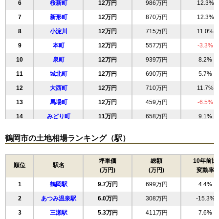
6
桜新町
12万円
986万円
12.3%
7
新形町
12万円
870万円
12.3%
8
小淀川
12万円
715万円
11.0%
9
本町
12万円
557万円
-3.3%
10
泉町
12万円
939万円
8.2%
11
城北町
12万円
690万円
5.7%
12
大西町
12万円
710万円
11.7%
13
馬場町
12万円
459万円
-6.5%
14
みどり町
11万円
658万円
9.1%
15
東原町
11万円
1,131万円
6.5%
鶴岡市の土地相場ランキング（駅）
16
睦町
11万円
530万円
7.3%
17
双葉町
11万円
853万円
15.6%
坪単価
総額
10年前比
順位
駅名
(万円)
(万円)
変動率
18
長者町
11万円
783万円
13.7%
1
鶴岡駅
9.7万円
699万円
4.4%
19
西新斎町
11万円
1,117万円
13.7%
2
あつみ温泉駅
6.0万円
308万円
-15.3%
20
文園町
11万円
811万円
11.3%
3
三瀬駅
5.3万円
411万円
7.6%
21
大部町
11万円
585万円
8.6%