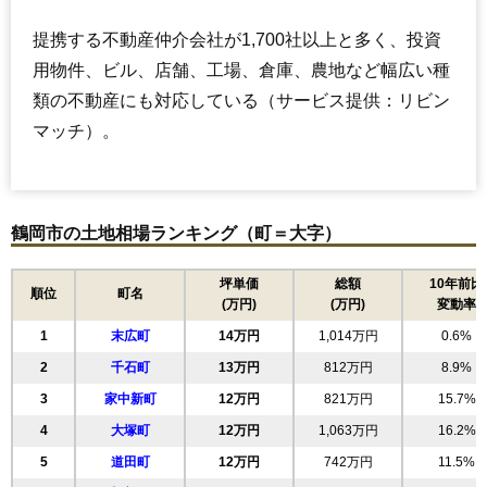
提携する不動産仲介会社が1,700社以上と多く、投資
用物件、ビル、店舗、工場、倉庫、農地など幅広い種
類の不動産にも対応している（サービス提供：リビン
マッチ）。
鶴岡市の土地相場ランキング（町＝大字）
坪単価
総額
10年前比
順位
町名
(万円)
(万円)
変動率
1
末広町
14万円
1,014万円
0.6%
2
千石町
13万円
812万円
8.9%
3
家中新町
12万円
821万円
15.7%
4
大塚町
12万円
1,063万円
16.2%
5
道田町
12万円
742万円
11.5%