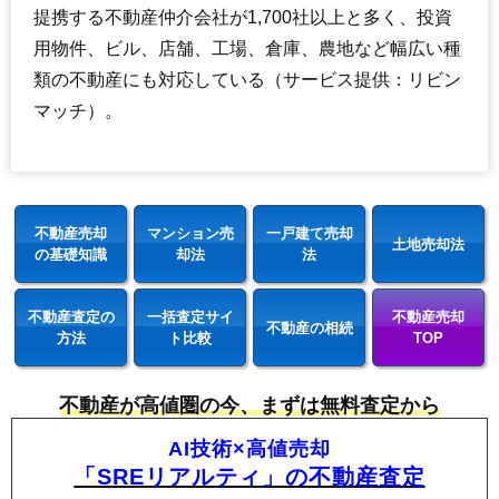
提携する不動産仲介会社が1,700社以上と多く、投資
用物件、ビル、店舗、工場、倉庫、農地など幅広い種
類の不動産にも対応している（サービス提供：リビン
マッチ）。
不動産売却
マンション売
一戸建て売却
土地売却法
の基礎知識
却法
法
不動産査定の
一括査定サイ
不動産売却
不動産の相続
方法
ト比較
TOP
不動産が高値圏の今、まずは無料査定から
AI技術×高値売却
「SREリアルティ」の不動産査定