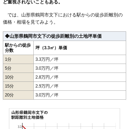
ど重視されないこともある。
37
稲生
10万円
627万円
8.2%
38
上畑町
9.7万円
613万円
4.2%
では、山形県鶴岡市文下における駅からの徒歩距離別の
39
大宝寺
9.7万円
729万円
14.2%
価格・相場を見てみよう。
40
鳥居町
9.5万円
601万円
4.1%
◆山形県鶴岡市文下の徒歩距離別の土地坪単価
41
美咲町
9.5万円
1,494万円
6.7%
42
神明町
9.5万円
465万円
6.4%
駅からの徒歩
坪（3.3㎡）単価
分数
43
北茅原町
9.5万円
739万円
7.4%
1分
3.3万円／坪
44
若葉町
9.4万円
519万円
6.4%
5分
3.0万円／坪
45
伊勢原町
9.3万円
925万円
3.2%
10分
2.8万円／坪
46
切添町
9.3万円
972万円
4.4%
15分
2.9万円／坪
47
美原町
9.2万円
846万円
6.3%
20分
48
道形町
3.0万円／坪
9.1万円
612万円
10.1%
49
三和町
9.0万円
412万円
-1.5%
50
大東町
8.9万円
197万円
-11.7%
51
柳田
8.8万円
636万円
9.4%
52
山王町
8.8万円
327万円
-11.1%