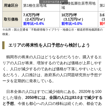
スクロールできます
第1種低層住居専用地
99
羽黒町荒川
2.9万円
255万円
-12.2%
用途区分
第1種住居地域
第2
域
100
藤沢
2.9万円
367万円
-8.4%
7.8万円/坪
10万円/坪
3.6
101
常盤木
2.8万円
288万円
-4.4%
取引価格
（2.4万円/㎡）
（3.1万円/㎡）
（1
前年比+0.4%
前年比+0.0%
前年
102
下清水
2.7万円
489万円
-10.6%
※出所：国土交通省「
不動産情報ライブラリ・地価公示・都道府県地価調査の
103
馬町
2.7万円
400万円
-7.7%
検索
」
104
下名川
2.6万円
170万円
-11.0%
エリアの将来性を人口予想から検討しよう
105
大岩川
2.5万円
153万円
-15.1%
106
大淀川
2.5万円
461万円
-7.9%
鶴岡市の将来の人口はどうなるのだろうか。購入するエ
107
丸岡
2.1万円
472万円
-7.0%
リアの人口が将来、増加するのであれば価格が上昇しやす
108
長沼
2.1万円
203万円
-8.7%
く、人口が減少するのであれば価格が下落しやすいといえ
109
早田
2.0万円
117万円
-20.6%
るだろう。人口推計は、政府系の人口問題研究所が予想デ
110
東岩本
2.0万円
47万円
-21.9%
ータを定期的に発表している。
111
湯野沢
2.0万円
425万円
-4.5%
日本全体の人口はすでに減少傾向にある。2020年を100
112
五十川
2.0万円
133万円
-15.5%
とした場合、
2050年には、全国の人口は83.0まで減少する
113
羽黒町松尾
1.9万円
175万円
-6.6%
と予想
。今後も都心への人口の移転は続くため、都会であ