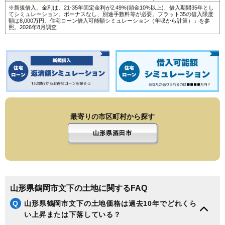
※新規借入。金利は、21-35年固定金利が2.49%(頭金10%以上)、借入期間35年とし
てシミュレーション。ボーナスなし、別途手数料等が必要。フラット35の借入限度
額は8,000万円。
住宅ローン借入可能額シミュレーション（年収から計算）
」を参
照。2026年8月調査
最寄りの市区町村から探す
山形県酒田市
山形県鶴岡市文下の土地に関するFAQ
Q
山形県鶴岡市文下の土地価格は過去10年でどれくら
い上昇または下落している？