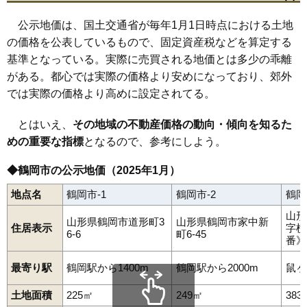
茅原町
寺田
道形町
常盤木
栃屋
外内島
友江
友江町
鳥居町
鼠ケ関駅
あつみ温泉駅
五十川駅
三瀬駅
羽前水沢駅
苗津町
中清水
中田
長沼
新形町
西荒屋
錦町
西新斎町
西目
布目
84
藤島
4.6万円
102万円
-16.2%
羽前大山駅
鶴岡駅
藤島駅
公示地価は、国土交通省が毎年1月1日時点における土地
鼠ケ関
のぞみ町
羽黒町赤川
羽黒町荒川
羽黒町押口
羽黒町川代
羽黒町黒瀬
羽黒町十文字
羽黒町手向
羽黒町細谷
85
三瀬
4.6万円
365万円
-4.4%
の価格を公表しているもので、固定資産税などを算定する
羽黒町松尾
馬場町
日枝
東荒屋
東岩本
東原町
日出
日吉町
基準となっている。実際に売買される地価とは多少の乖離
86
藤浪
4.6万円
690万円
-1.4%
日和田町
藤沢
藤島
藤浪
藤の花
双葉町
文園町
平成町
文下
本町
松根
丸岡
美咲町
水沢
道田町
みどり町
美原町
三和
三和町
睦町
がある。都心では実際の価格より安めになっており、郊外
87
上藤島
4.3万円
121万円
-12.4%
八色木
柳田
矢馳
湯温海
湯田川
湯野沢
湯野浜
由良
陽光町
では実際の価格より高めに設定されてる。
淀川町
若葉町
早田
北茅原町
88
白山
4.2万円
413万円
-5.5%
89
鼠ケ関
4.0万円
340万円
-13.5%
とはいえ、
その地域の不動産価格の動向・傾向を知るた
90
湯野浜
4.0万円
445万円
-9.4%
めの重要な指標
となるので、参考にしよう。
91
上山添
3.9万円
93万円
-14.9%
◆鶴岡市の公示地価（2025年1月）
92
覚岸寺
3.3万円
1,389万円
-5.0%
地点名
鶴岡市-1
鶴岡市-2
鶴岡
93
中田
3.2万円
305万円
-7.4%
山形
94
西目
3.2万円
249万円
-10.7%
山形県鶴岡市道形町3
山形県鶴岡市家中新
住居表示
字横
6-6
町6-45
95
加茂
3.1万円
133万円
-5.5%
番》
96
西荒屋
3.1万円
223万円
-5.1%
最寄り駅
鶴岡駅から1400m
鶴岡駅から2000m
鼠ヶ
97
中清水
3.1万円
610万円
-7.3%
土地面積
225㎡
249㎡
383
98
文下
3.0万円
1,804万円
0.2%