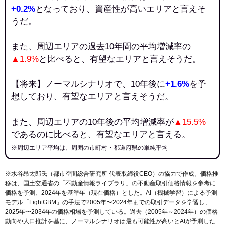
+0.2%
となっており、資産性が高いエリアと言えそ
うだ。
また、周辺エリアの過去10年間の平均増減率の
▲1.9%
と比べると、有望なエリアと言えそうだ。
【将来】ノーマルシナリオで、10年後に
+1.6%
を予
想しており、有望なエリアと言えそうだ。
また、周辺エリアの10年後の平均増減率が
▲15.5%
であるのに比べると、有望なエリアと言える。
※周辺エリア平均は、周囲の市町村・都道府県の単純平均
※水谷昂太郎氏（都市空間総合研究所 代表取締役CEO）の協力で作成。価格推
移は、国土交通省の「
不動産情報ライブラリ
」の不動産取引価格情報を参考に
価格を予測、2024年を基準年（現在価格）とした。AI（機械学習）による予測
モデル「LightGBM」の手法で2005年〜2024年までの取引データを学習し、
2025年〜2034年の価格相場を予測している。過去（2005年～2024年）の価格
動向や人口推計を基に、ノーマルシナリオは最も可能性が高いとAIが予測した