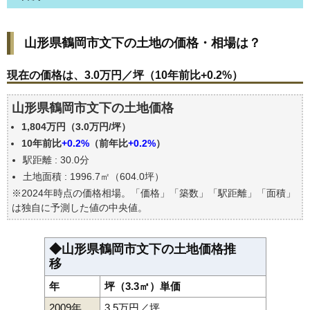
山形県鶴岡市文下の土地の価格・相場は？
山形県鶴岡市文下の土地の価格・相場は？
現在の価格は、3.0万円／坪（10年前比+0.2%）
価格を詳細に分析しよう
現在の価格は、3.0万円／坪（10年前比+0.2%）
駅からの徒歩距離で価格はどうなる？
山形県鶴岡市文下の土地価格
山形県鶴岡市文下の土地の過去の売買事例
1,804万円（3.0万円/坪）
公示地価はいくら
10年前比
+0.2%
（前年比
+0.2%
）
エリアの将来性を人口予想から検討しよう
駅距離 : 30.0分
自分の年収でいくらの不動産が買える？
土地面積 : 1996.7㎡（604.0坪）
※2024年時点の価格相場。「価格」「築数」「駅距離」「面積」
は独自に予測した値の中央値。
◆山形県鶴岡市文下の土地価格推
移
年
坪（3.3㎡）単価
2009年
3.5万円／坪