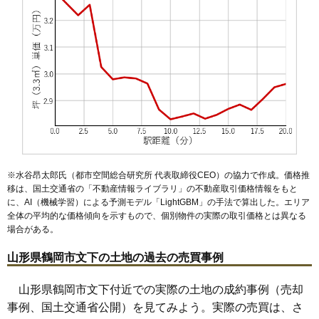
53
三光町
8.6万円
491万円
6.2%
54
茅原
8.6万円
594万円
4.5%
55
朝暘町
8.5万円
842万円
-0.2%
56
茅原町
8.0万円
788万円
8.6%
57
陽光町
7.8万円
677万円
8.4%
58
布目
7.7万円
540万円
9.9%
59
友江町
7.4万円
512万円
-2.2%
60
宝町
7.4万円
466万円
0.3%
※水谷昂太郎氏（都市空間総合研究所 代表取締役CEO）の協力で作成。価格推
61
井岡
7.4万円
609万円
7.9%
移は、国土交通省の「
不動産情報ライブラリ
」の不動産取引価格情報をもと
に、AI（機械学習）による予測モデル「LightGBM」の手法で算出した。エリア
62
友江
7.2万円
560万円
2.1%
全体の平均的な価格傾向を示すもので、個別物件の実際の取引価格とは異なる
63
羽黒町押口
7.1万円
557万円
4.7%
場合がある。
64
宝田
6.9万円
664万円
4.1%
山形県鶴岡市文下の土地の過去の売買事例
65
寺田
6.6万円
378万円
5.0%
66
外内島
6.5万円
546万円
-1.1%
山形県鶴岡市文下付近での実際の土地の成約事例（売却
事例、国土交通省公開）を見てみよう。実際の売買は、さ
67
温海
6.4万円
273万円
-15.5%