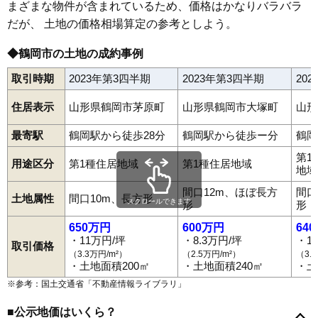
まざまな物件が含まれているため、価格はかなりバラバラ
68
平成町
6.4万円
558万円
-4.4%
だが、 土地の価格相場算定の参考としよう。
69
湯田川
6.4万円
378万円
8.9%
70
湯温海
6.4万円
480万円
-6.6%
◆鶴岡市の土地の成約事例
71
大広
6.4万円
495万円
5.5%
取引時期
2023年第3四半期
2023年第3四半期
20
72
高坂
6.3万円
453万円
6.0%
住居表示
山形県鶴岡市茅原町
山形県鶴岡市大塚町
山形
73
斎藤川原
6.2万円
426万円
0.6%
74
大山
5.7万円
448万円
-7.7%
最寄駅
鶴岡駅から徒歩28分
鶴岡駅から徒歩ー分
鶴岡
75
藤の花
5.7万円
567万円
3.9%
第1
用途区分
第1種住居地域
第1種住居地域
地域
76
下川
5.7万円
590万円
-0.9%
間口12m、ほぼ長方
間口
77
由良
5.6万円
360万円
7.3%
土地属性
間口10m、長方形
スクロールできます
形
形
78
下山添
5.6万円
468万円
-2.0%
650万円
600万円
64
79
羽黒町細谷
5.3万円
460万円
3.6%
・11万円/坪
・8.3万円/坪
・1
取引価格
（3.3万円/m²）
（2.5万円/m²）
（3.
青柳町
温海
泉町
伊勢原町
稲生
井岡
五十川
馬町
海老島町
80
矢馳
5.2万円
97万円
-18.1%
・土地面積200㎡
・土地面積240㎡
・土
大岩川
大塚町
大西町
大広
大山
大淀川
覚岸寺
堅苔沢
家中新町
81
水沢
5.0万円
76万円
-9.6%
上畑町
上藤島
上山添
加茂
切添町
小岩川
小真木原町
小淀川
※参考：国土交通省「
不動産情報ライブラリ
」
斎藤川原
桜新町
三光町
三瀬
山王町
下川
下清水
下名川
下山添
82
栃屋
4.9万円
572万円
-10.3%
城南町
城北町
白山
新海町
神明町
末広町
砂田町
千石町
大東町
■公示地価はいくら？
大部町
大宝寺
大宝寺町
高坂
宝田
宝町
長者町
朝暘町
茅原
83
羽黒町赤川
4.7万円
498万円
-0.8%