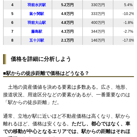
4
羽前水沢駅
5.2万円
330万円
5.4%
22
苗津町
11万円
264万円
-8.4%
5
鼠ケ関駅
4.9万円
333万円
-10.2%
23
砂田町
11万円
796万円
10.3%
6
羽前大山駅
4.8万円
400万円
-1.8%
24
のぞみ町
11万円
944万円
8.5%
7
藤島駅
4.3万円
344万円
-2.7%
25
淀川町
11万円
891万円
8.7%
8
五十川駅
2.1万円
146万円
-17.0%
26
大宝寺町
11万円
566万円
7.6%
27
小真木原町
11万円
568万円
15.1%
価格を詳細に分析しよう
28
錦町
11万円
528万円
-2.4%
29
日枝
11万円
741万円
7.5%
■駅からの徒歩距離で価格はどうなる？
30
新海町
11万円
671万円
11.8%
土地の資産価値を決める要素は多数ある。広さ、地形、
31
青柳町
10万円
712万円
12.4%
接道状況、用途区分などの要素があるが、一番重要なのは
32
海老島町
10万円
1,051万円
8.2%
「駅からの徒歩距離」だ。
33
日出
10万円
647万円
5.3%
34
城南町
10万円
853万円
7.2%
通常、立地が駅に近いほど不動産価格は高くなり、駅から
35
日吉町
10万円
485万円
-3.0%
離れるほど、価格は安くなる。
ただし、都心ではなく、車
での移動が中心となるエリアでは、駅からの距離はそれほ
36
日和田町
10万円
559万円
6.3%