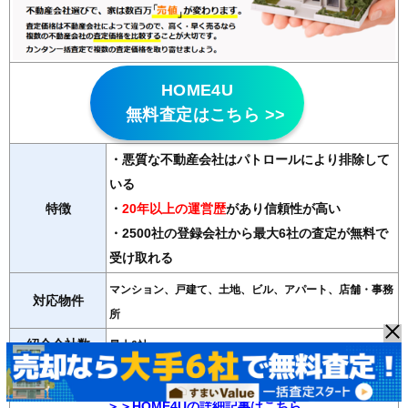
HOME4U
無料査定はこちら >>
・悪質な不動産会社はパトロールにより排除して
いる
特徴
・
20年以上の運営歴
があり信頼性が高い
・2500社の登録会社から最大6社の査定が無料で
受け取れる
マンション、戸建て、土地、ビル、アパート、店舗・事務
対応物件
所
紹介会社数
最大6社
運営会社
NTTデータ・ウィズ（東証プライム子会社）
＞＞HOME4Uの詳細記事はこちら