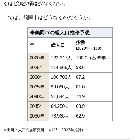
114
羽黒町黒瀬
1.8万円
78万円
-13.9%
るほど減少幅は少なくない。
115
東荒屋
1.7万円
66万円
-13.4%
では、鶴岡市はどうなるのだろうか。
116
三和
1.6万円
47万円
-23.6%
117
堅苔沢
1.6万円
61万円
-16.7%
◆鶴岡市の総人口推移予想
118
羽黒町川代
1.5万円
244万円
-15.4%
指数
年
総人口
119
羽黒町十文字
1.5万円
72万円
-22.8%
(2020年＝100)
120
小岩川
1.4万円
35万円
-44.3%
2020年
122,347人
100.0（基準年）
121
八色木
1.2万円
254万円
-15.4%
2025年
114,566人
93.6
122
羽黒町手向
1.1万円
112万円
-25.0%
2030年
106,703人
87.2
123
松根
1.1万円
17万円
-8.6%
2035年
99,090人
81.0
2040年
91,644人
74.9
2045年
84,250人
68.9
2050年
76,968人
62.9
※出所：人口問題研究所（
令和5・2023年推計
）