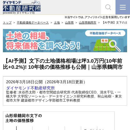
トップ
不動産価格データベース
土地
山形県
山形県鶴岡市
【AI予測】文下の土地
【AI予測】文下の土地価格相場は坪3.0万円(10年前
比+0.2%)! 10年後の価格推移も公開｜山形県鶴岡市
2026年3月18日公開（2026年3月18日更新）
ダイヤモンド不動産研究所
監修者:
水谷昂太郎・都市空間総合研究所 代表取締役CEO
、
清水千弘・一
橋大学 大学院ソーシャル・データサイエンス研究科教授
、
秋山祐樹・東京
都市大学 建築都市デザイン学部都市工学科教授