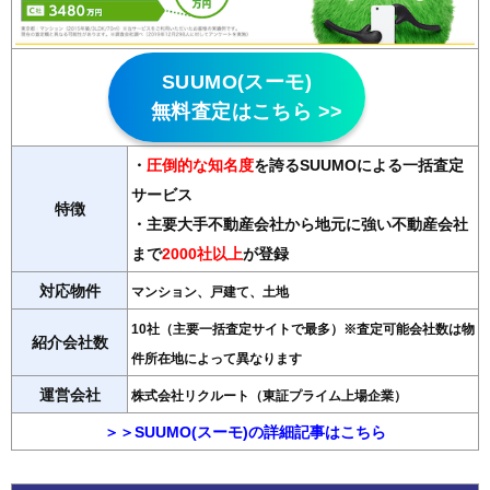
SUUMO(スーモ)
無料査定はこちら >>
・
圧倒的な知名度
を誇るSUUMOによる一括査定
サービス
特徴
・主要大手不動産会社から地元に強い不動産会社
まで
2000社以上
が登録
対応物件
マンション、戸建て、土地
10社（主要一括査定サイトで最多）※査定可能会社数は物
紹介会社数
件所在地によって異なります
運営会社
株式会社リクルート（東証プライム上場企業）
＞＞SUUMO(スーモ)の詳細記事はこちら