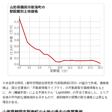
50
大東町
8.9万円
197万円
-11.7%
51
柳田
8.8万円
636万円
9.4%
52
山王町
8.8万円
327万円
-11.1%
53
三光町
8.6万円
491万円
6.2%
54
茅原
8.6万円
594万円
4.5%
55
朝暘町
8.5万円
842万円
-0.2%
56
茅原町
8.0万円
788万円
8.6%
57
陽光町
7.8万円
677万円
8.4%
58
布目
7.7万円
540万円
9.9%
59
友江町
7.4万円
512万円
-2.2%
60
宝町
7.4万円
466万円
0.3%
※水谷昂太郎氏（都市空間総合研究所 代表取締役CEO）の協力で作成。価格推
61
井岡
7.4万円
609万円
7.9%
移は、国土交通省の「
不動産情報ライブラリ
」の不動産取引価格情報をもと
に、AI（機械学習）による予測モデル「LightGBM」の手法で算出した。エリア
62
友江
7.2万円
560万円
2.1%
全体の平均的な価格傾向を示すもので、個別物件の実際の取引価格とは異なる
63
羽黒町押口
7.1万円
557万円
4.7%
場合がある。
64
宝田
6.9万円
664万円
4.1%
山形県鶴岡市新海町の土地の過去の売買事例