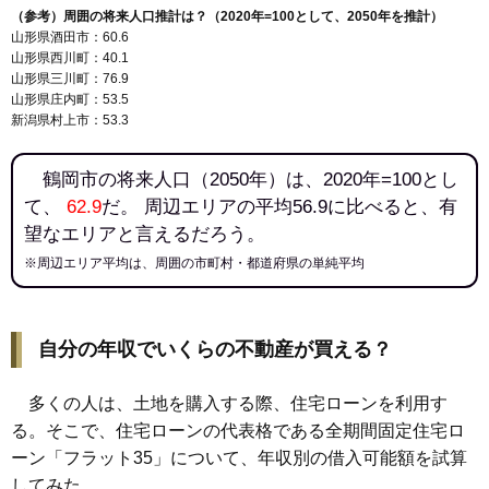
（参考）周囲の将来人口推計は？（2020年=100として、2050年を推計）
山形県酒田市：60.6
山形県西川町：40.1
山形県三川町：76.9
山形県庄内町：53.5
新潟県村上市：53.3
鶴岡市の将来人口（2050年）は、2020年=100とし
て、
62.9
だ。 周辺エリアの平均56.9に比べると、有
望なエリアと言えるだろう。
※周辺エリア平均は、周囲の市町村・都道府県の単純平均
自分の年収でいくらの不動産が買える？
多くの人は、土地を購入する際、住宅ローンを利用す
る。そこで、住宅ローンの代表格である全期間固定住宅ロ
ーン「フラット35」について、年収別の借入可能額を試算
してみた。