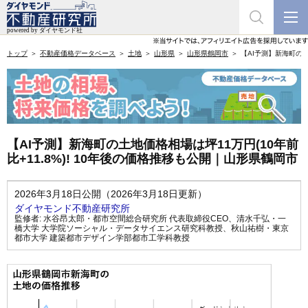
トップ
不動産価格データベース
土地
山形県
山形県鶴岡市
【AI予測】新海町の土
【AI予測】新海町の土地価格相場は坪11万円(10年前
比+11.8%)! 10年後の価格推移も公開｜山形県鶴岡市
2026年3月18日公開（2026年3月18日更新）
ダイヤモンド不動産研究所
監修者:
水谷昂太郎・都市空間総合研究所 代表取締役CEO
、
清水千弘・一
橋大学 大学院ソーシャル・データサイエンス研究科教授
、
秋山祐樹・東京
都市大学 建築都市デザイン学部都市工学科教授