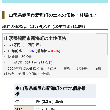
山形県鶴岡市新海町の土地の価格・相場は？
山形県鶴岡市新海町の土地の価格・相場は？
現在の価格は、11万円／坪（10年前比+11.8%）
価格を詳細に分析しよう
現在の価格は、11万円／坪（10年前比+11.8%）
駅からの徒歩距離で価格はどうなる？
山形県鶴岡市新海町の土地価格
山形県鶴岡市新海町の土地の過去の売買事例
671万円（11万円/坪）
公示地価はいくら
10年前比
+11.8%
（前年比
▲0.3%
）
エリアの将来性を人口予想から検討しよう
駅距離 : 30.0分
自分の年収でいくらの不動産が買える？
土地面積 : 208.3㎡（63.0坪）
※2024年時点の価格相場。「価格」「築数」「駅距離」「面積」
は独自に予測した値の中央値。
◆山形県鶴岡市新海町の土地価格推
移
年
坪（3.3㎡）単価
2009年
11万円／坪