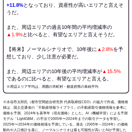
+11.8%
となっており、資産性が高いエリアと言えそ
うだ。
また、周辺エリアの過去10年間の平均増減率の
▲1.9%
と比べると、有望なエリアと言えそうだ。
【将来】ノーマルシナリオで、10年後に
▲2.8%
を予
想しており、少し注意が必要だ。
また、周辺エリアの10年後の平均増減率が
▲15.5%
であるのに比べると、有望なエリアと言える。
※周辺エリア平均は、周囲の市町村・都道府県の単純平均
※水谷昂太郎氏（都市空間総合研究所 代表取締役CEO）の協力で作成。価格推
移は、国土交通省の「
不動産情報ライブラリ
」の不動産取引価格情報を参考に
価格を予測、2024年を基準年（現在価格）とした。AI（機械学習）による予測
モデル「LightGBM」の手法で2005年〜2024年までの取引データを学習し、
2025年〜2034年の価格相場を予測している。過去（2005年～2024年）の価格
動向や人口推計を基に、ノーマルシナリオは最も可能性が高いとAIが予測した