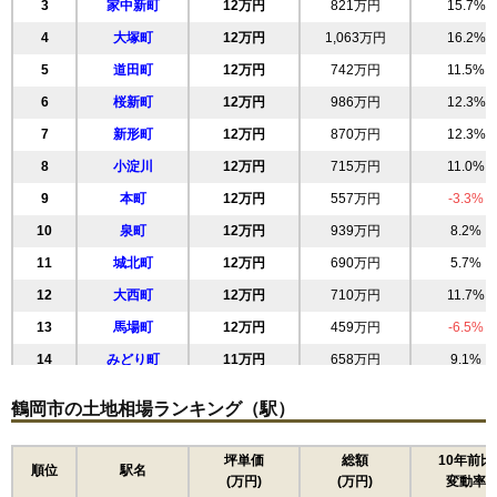
3
家中新町
12万円
821万円
15.7%
4
大塚町
12万円
1,063万円
16.2%
5
道田町
12万円
742万円
11.5%
6
桜新町
12万円
986万円
12.3%
7
新形町
12万円
870万円
12.3%
8
小淀川
12万円
715万円
11.0%
9
本町
12万円
557万円
-3.3%
10
泉町
12万円
939万円
8.2%
11
城北町
12万円
690万円
5.7%
12
大西町
12万円
710万円
11.7%
13
馬場町
12万円
459万円
-6.5%
14
みどり町
11万円
658万円
9.1%
15
東原町
11万円
1,131万円
6.5%
鶴岡市の土地相場ランキング（駅）
16
睦町
11万円
530万円
7.3%
17
双葉町
11万円
853万円
15.6%
坪単価
総額
10年前比
順位
駅名
(万円)
(万円)
変動率
18
長者町
11万円
783万円
13.7%