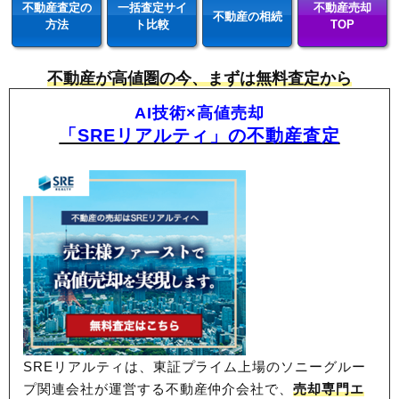
不動産査定の
一括査定サイ
不動産売却
不動産の相続
方法
ト比較
TOP
不動産が高値圏の今、まずは無料査定から
AI技術×高値売却
「SREリアルティ」の不動産査定
SREリアルティは、東証プライム上場のソニーグルー
プ関連会社が運営する不動産仲介会社で、
売却専門エ