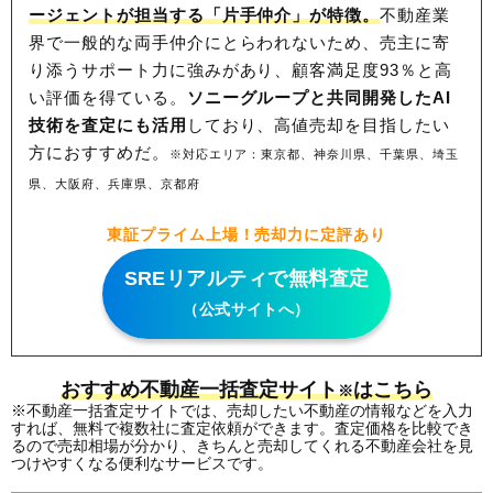
ージェントが担当する「片手仲介」が特徴。
不動産業
界で一般的な両手仲介にとらわれないため、
売主に寄
り添うサポート力に強みがあり、顧客満足度93％と高
い評価を得ている。
ソニーグループと共同開発したAI
技術を査定にも活用
しており、高値売却を目指したい
方におすすめだ。
※対応エリア：東京都、神奈川県、千葉県、埼玉
県、大阪府、兵庫県、京都府
東証プライム上場！売却力に定評あり
SREリアルティで無料査定
（公式サイトへ）
おすすめ不動産一括査定サイト
はこちら
※
※不動産一括査定サイトでは、売却したい不動産の情報などを入力
すれば、無料で複数社に査定依頼ができます。査定価格を比較でき
るので売却相場が分かり、きちんと売却してくれる不動産会社を見
つけやすくなる便利なサービスです。