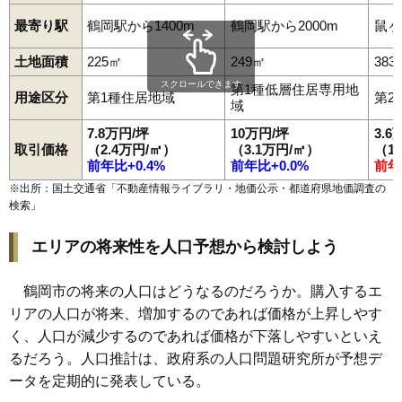
96
西荒屋
3.1万円
223万円
-5.1%
最寄り駅
鶴岡駅から1400m
鶴岡駅から2000m
鼠ヶ
97
中清水
3.1万円
610万円
-7.3%
土地面積
225㎡
249㎡
383
98
文下
3.0万円
1,804万円
0.2%
スクロールできます
第1種低層住居専用地
99
羽黒町荒川
2.9万円
255万円
-12.2%
用途区分
第1種住居地域
第2
域
100
藤沢
2.9万円
367万円
-8.4%
7.8万円/坪
10万円/坪
3.6
101
常盤木
2.8万円
288万円
-4.4%
取引価格
（2.4万円/㎡）
（3.1万円/㎡）
（1
前年比+0.4%
前年比+0.0%
前年
102
下清水
2.7万円
489万円
-10.6%
※出所：国土交通省「
不動産情報ライブラリ・地価公示・都道府県地価調査の
103
馬町
2.7万円
400万円
-7.7%
検索
」
104
下名川
2.6万円
170万円
-11.0%
エリアの将来性を人口予想から検討しよう
105
大岩川
2.5万円
153万円
-15.1%
106
大淀川
2.5万円
461万円
-7.9%
鶴岡市の将来の人口はどうなるのだろうか。購入するエ
107
丸岡
2.1万円
472万円
-7.0%
リアの人口が将来、増加するのであれば価格が上昇しやす
108
長沼
2.1万円
203万円
-8.7%
く、人口が減少するのであれば価格が下落しやすいといえ
109
早田
2.0万円
117万円
-20.6%
るだろう。人口推計は、政府系の人口問題研究所が予想デ
110
東岩本
2.0万円
47万円
-21.9%
ータを定期的に発表している。