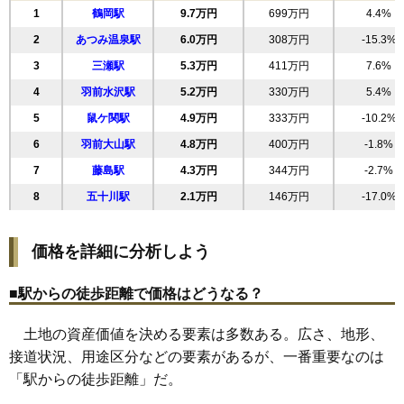
1
鶴岡駅
9.7万円
699万円
4.4%
19
西新斎町
11万円
1,117万円
13.7%
2
あつみ温泉駅
6.0万円
308万円
-15.3%
20
文園町
11万円
811万円
11.3%
3
三瀬駅
5.3万円
411万円
7.6%
21
大部町
11万円
585万円
8.6%
4
羽前水沢駅
5.2万円
330万円
5.4%
22
苗津町
11万円
264万円
-8.4%
5
鼠ケ関駅
4.9万円
333万円
-10.2%
23
砂田町
11万円
796万円
10.3%
6
羽前大山駅
4.8万円
400万円
-1.8%
24
のぞみ町
11万円
944万円
8.5%
7
藤島駅
4.3万円
344万円
-2.7%
25
淀川町
11万円
891万円
8.7%
8
五十川駅
2.1万円
146万円
-17.0%
26
大宝寺町
11万円
566万円
7.6%
27
小真木原町
11万円
568万円
15.1%
価格を詳細に分析しよう
28
錦町
11万円
528万円
-2.4%
29
日枝
11万円
741万円
7.5%
■駅からの徒歩距離で価格はどうなる？
30
新海町
11万円
671万円
11.8%
土地の資産価値を決める要素は多数ある。広さ、地形、
31
青柳町
10万円
712万円
12.4%
接道状況、用途区分などの要素があるが、一番重要なのは
32
海老島町
10万円
1,051万円
8.2%
「駅からの徒歩距離」だ。
33
日出
10万円
647万円
5.3%