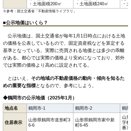
茅原町
寺田
道形町
常盤木
栃屋
外内島
友江
友江町
鳥居町
・土地面積200㎡
・土地面積240㎡
・土
鼠ケ関駅
あつみ温泉駅
五十川駅
三瀬駅
羽前水沢駅
苗津町
中清水
中田
長沼
新形町
西荒屋
錦町
西新斎町
西目
布目
81
水沢
5.0万円
76万円
-9.6%
羽前大山駅
鶴岡駅
藤島駅
※参考：国土交通省「
不動産情報ライブラリ
」
鼠ケ関
のぞみ町
羽黒町赤川
羽黒町荒川
羽黒町押口
羽黒町川代
羽黒町黒瀬
羽黒町十文字
羽黒町手向
羽黒町細谷
82
栃屋
4.9万円
572万円
-10.3%
羽黒町松尾
馬場町
日枝
東荒屋
東岩本
東原町
日出
日吉町
■公示地価はいくら？
83
羽黒町赤川
4.7万円
498万円
-0.8%
日和田町
藤沢
藤島
藤浪
藤の花
双葉町
文園町
平成町
文下
本町
松根
丸岡
美咲町
水沢
道田町
みどり町
美原町
三和
三和町
睦町
84
藤島
4.6万円
102万円
-16.2%
八色木
柳田
矢馳
湯温海
湯田川
湯野沢
湯野浜
由良
陽光町
公示地価は、国土交通省が毎年1月1日時点における土地
淀川町
若葉町
早田
北茅原町
85
三瀬
4.6万円
365万円
-4.4%
の価格を公表しているもので、固定資産税などを算定する
基準となっている。実際に売買される地価とは多少の乖離
86
藤浪
4.6万円
690万円
-1.4%
がある。都心では実際の価格より安めになっており、郊外
87
上藤島
4.3万円
121万円
-12.4%
では実際の価格より高めに設定されてる。
88
白山
4.2万円
413万円
-5.5%
89
鼠ケ関
4.0万円
340万円
-13.5%
とはいえ、
その地域の不動産価格の動向・傾向を知るた
90
湯野浜
4.0万円
445万円
-9.4%
めの重要な指標
となるので、参考にしよう。
91
上山添
3.9万円
93万円
-14.9%
◆鶴岡市の公示地価（2025年1月）
92
覚岸寺
3.3万円
1,389万円
-5.0%
地点名
鶴岡市-1
鶴岡市-2
鶴岡
93
中田
3.2万円
305万円
-7.4%
山形
94
西目
3.2万円
249万円
-10.7%
山形県鶴岡市道形町3
山形県鶴岡市家中新
住居表示
字横
6-6
町6-45
95
加茂
3.1万円
133万円
-5.5%
番》