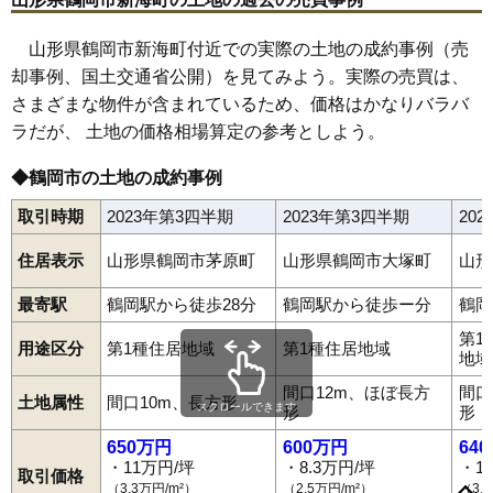
65
寺田
6.6万円
378万円
5.0%
66
外内島
6.5万円
546万円
-1.1%
山形県鶴岡市新海町付近での実際の土地の成約事例（売
却事例、国土交通省公開）を見てみよう。実際の売買は、
67
温海
6.4万円
273万円
-15.5%
さまざまな物件が含まれているため、価格はかなりバラバ
68
平成町
6.4万円
558万円
-4.4%
ラだが、 土地の価格相場算定の参考としよう。
69
湯田川
6.4万円
378万円
8.9%
70
湯温海
6.4万円
480万円
-6.6%
◆鶴岡市の土地の成約事例
71
大広
6.4万円
495万円
5.5%
取引時期
2023年第3四半期
2023年第3四半期
20
72
高坂
6.3万円
453万円
6.0%
住居表示
山形県鶴岡市茅原町
山形県鶴岡市大塚町
山形
73
斎藤川原
6.2万円
426万円
0.6%
74
大山
5.7万円
448万円
-7.7%
最寄駅
鶴岡駅から徒歩28分
鶴岡駅から徒歩ー分
鶴岡
75
藤の花
5.7万円
567万円
3.9%
第1
用途区分
第1種住居地域
第1種住居地域
地域
76
下川
5.7万円
590万円
-0.9%
間口12m、ほぼ長方
間口
77
由良
5.6万円
360万円
7.3%
青柳町
温海
泉町
伊勢原町
稲生
井岡
五十川
馬町
海老島町
土地属性
間口10m、長方形
スクロールできます
形
形
大岩川
大塚町
大西町
大広
大山
大淀川
覚岸寺
堅苔沢
家中新町
78
下山添
5.6万円
468万円
-2.0%
上畑町
上藤島
上山添
加茂
切添町
小岩川
小真木原町
小淀川
650万円
600万円
64
斎藤川原
桜新町
三光町
三瀬
山王町
下川
下清水
下名川
下山添
79
羽黒町細谷
5.3万円
460万円
3.6%
・11万円/坪
・8.3万円/坪
・1
城南町
城北町
白山
新海町
神明町
末広町
砂田町
千石町
大東町
取引価格
大部町
大宝寺
大宝寺町
高坂
宝田
宝町
長者町
朝暘町
茅原
（3.3万円/m²）
（2.5万円/m²）
（3.
80
矢馳
5.2万円
97万円
-18.1%