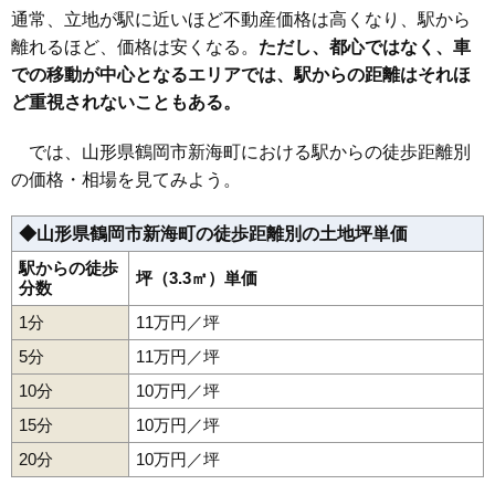
34
城南町
10万円
853万円
7.2%
通常、立地が駅に近いほど不動産価格は高くなり、駅から
35
日吉町
10万円
485万円
-3.0%
離れるほど、価格は安くなる。
ただし、都心ではなく、車
での移動が中心となるエリアでは、駅からの距離はそれほ
36
日和田町
10万円
559万円
6.3%
ど重視されないこともある。
37
稲生
10万円
627万円
8.2%
38
上畑町
9.7万円
613万円
4.2%
では、山形県鶴岡市新海町における駅からの徒歩距離別
39
大宝寺
9.7万円
729万円
14.2%
の価格・相場を見てみよう。
40
鳥居町
9.5万円
601万円
4.1%
◆山形県鶴岡市新海町の徒歩距離別の土地坪単価
41
美咲町
9.5万円
1,494万円
6.7%
42
神明町
9.5万円
465万円
6.4%
駅からの徒歩
坪（3.3㎡）単価
分数
43
北茅原町
9.5万円
739万円
7.4%
1分
11万円／坪
44
若葉町
9.4万円
519万円
6.4%
5分
11万円／坪
45
伊勢原町
9.3万円
925万円
3.2%
10分
10万円／坪
46
切添町
9.3万円
972万円
4.4%
15分
10万円／坪
47
美原町
9.2万円
846万円
6.3%
20分
48
道形町
10万円／坪
9.1万円
612万円
10.1%
49
三和町
9.0万円
412万円
-1.5%