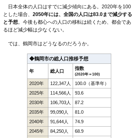
111
湯野沢
2.0万円
425万円
-4.5%
日本全体の人口はすでに減少傾向にある。2020年を100
112
五十川
2.0万円
133万円
-15.5%
とした場合、
2050年には、全国の人口は83.0まで減少する
113
羽黒町松尾
1.9万円
175万円
-6.6%
と予想
。今後も都心への人口の移転は続くため、都会であ
114
羽黒町黒瀬
1.8万円
78万円
-13.9%
るほど減少幅は少なくない。
115
東荒屋
1.7万円
66万円
-13.4%
では、鶴岡市はどうなるのだろうか。
116
三和
1.6万円
47万円
-23.6%
117
堅苔沢
1.6万円
61万円
-16.7%
◆鶴岡市の総人口推移予想
118
羽黒町川代
1.5万円
244万円
-15.4%
指数
年
総人口
119
羽黒町十文字
1.5万円
72万円
-22.8%
(2020年＝100)
120
小岩川
1.4万円
35万円
-44.3%
2020年
122,347人
100.0（基準年）
121
八色木
1.2万円
254万円
-15.4%
2025年
114,566人
93.6
122
羽黒町手向
1.1万円
112万円
-25.0%
2030年
106,703人
87.2
123
松根
1.1万円
17万円
-8.6%
2035年
99,090人
81.0
2040年
91,644人
74.9
2045年
84,250人
68.9