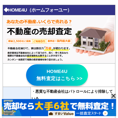
◆HOME4U（ホームフォーユー）
HOME4U
無料査定はこちら >>
・悪質な不動産会社はパトロールにより排除して
いる
特徴
・
20年以上の運営歴
があり信頼性が高い
・2500社の登録会社から最大6社の査定が無料で