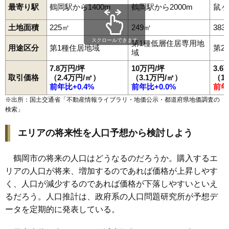
最寄り駅
鶴岡駅から1400m
鶴岡駅から2000m
鼠ヶ
97
中清水
3.1万円
610万円
-7.3%
土地面積
225㎡
249㎡
383
98
文下
3.0万円
1,804万円
0.2%
スクロールできます
第1種低層住居専用地
99
羽黒町荒川
2.9万円
255万円
-12.2%
用途区分
第1種住居地域
第2
域
100
藤沢
2.9万円
367万円
-8.4%
7.8万円/坪
10万円/坪
3.6
101
常盤木
2.8万円
288万円
-4.4%
取引価格
（2.4万円/㎡）
（3.1万円/㎡）
（1
前年比+0.4%
前年比+0.0%
前年
102
下清水
2.7万円
489万円
-10.6%
※出所：国土交通省「
不動産情報ライブラリ・地価公示・都道府県地価調査の
103
馬町
2.7万円
400万円
-7.7%
検索
」
104
下名川
2.6万円
170万円
-11.0%
エリアの将来性を人口予想から検討しよう
105
大岩川
2.5万円
153万円
-15.1%
106
大淀川
2.5万円
461万円
-7.9%
鶴岡市の将来の人口はどうなるのだろうか。購入するエ
107
丸岡
2.1万円
472万円
-7.0%
リアの人口が将来、増加するのであれば価格が上昇しやす
108
長沼
2.1万円
203万円
-8.7%
く、人口が減少するのであれば価格が下落しやすいといえ
109
早田
2.0万円
117万円
-20.6%
るだろう。人口推計は、政府系の人口問題研究所が予想デ
110
東岩本
2.0万円
47万円
-21.9%
ータを定期的に発表している。
111
湯野沢
2.0万円
425万円
-4.5%