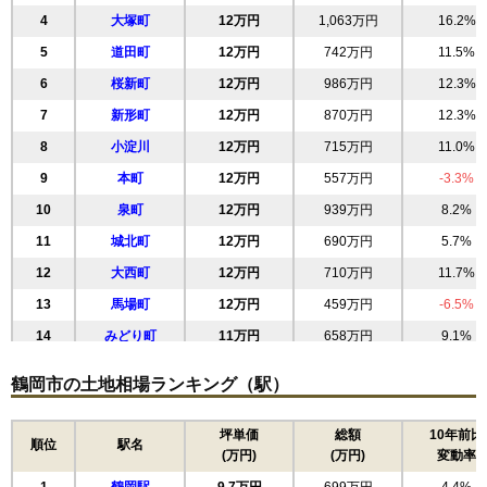
4
大塚町
12万円
1,063万円
16.2%
5
道田町
12万円
742万円
11.5%
6
桜新町
12万円
986万円
12.3%
7
新形町
12万円
870万円
12.3%
8
小淀川
12万円
715万円
11.0%
9
本町
12万円
557万円
-3.3%
10
泉町
12万円
939万円
8.2%
11
城北町
12万円
690万円
5.7%
12
大西町
12万円
710万円
11.7%
13
馬場町
12万円
459万円
-6.5%
14
みどり町
11万円
658万円
9.1%
15
東原町
11万円
1,131万円
6.5%
鶴岡市の土地相場ランキング（駅）
16
睦町
11万円
530万円
7.3%
17
双葉町
11万円
853万円
15.6%
坪単価
総額
10年前比
順位
駅名
(万円)
(万円)
変動率
18
長者町
11万円
783万円
13.7%