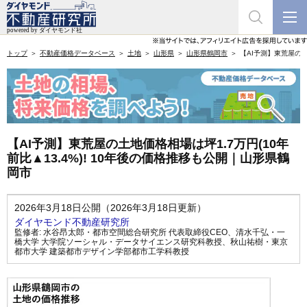
トップ
不動産価格データベース
土地
山形県
山形県鶴岡市
【AI予測】東荒屋の土
【AI予測】東荒屋の土地価格相場は坪1.7万円(10年
前比▲13.4%)! 10年後の価格推移も公開｜山形県鶴
岡市
2026年3月18日公開（2026年3月18日更新）
ダイヤモンド不動産研究所
監修者:
水谷昂太郎・都市空間総合研究所 代表取締役CEO
、
清水千弘・一
橋大学 大学院ソーシャル・データサイエンス研究科教授
、
秋山祐樹・東京
都市大学 建築都市デザイン学部都市工学科教授