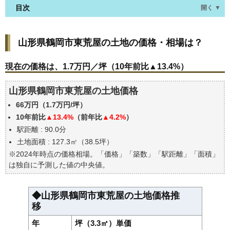
目次
開く ▼
山形県鶴岡市東荒屋の土地の価格・相場は？
山形県鶴岡市東荒屋の土地の価格・相場は？
現在の価格は、1.7万円／坪（10年前比▲13.4%）
価格を詳細に分析しよう
現在の価格は、1.7万円／坪（10年前比▲13.4%）
駅からの徒歩距離で価格はどうなる？
山形県鶴岡市東荒屋の土地価格
山形県鶴岡市東荒屋の土地の過去の売買事例
66万円（1.7万円/坪）
公示地価はいくら
10年前比
▲13.4%
（前年比
▲4.2%
）
エリアの将来性を人口予想から検討しよう
駅距離 : 90.0分
自分の年収でいくらの不動産が買える？
土地面積 : 127.3㎡（38.5坪）
※2024年時点の価格相場。「価格」「築数」「駅距離」「面積」
は独自に予測した値の中央値。
◆山形県鶴岡市東荒屋の土地価格推
移
年
坪（3.3㎡）単価