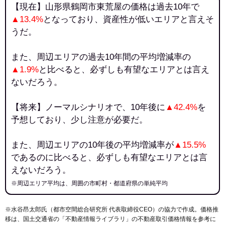
【現在】山形県鶴岡市東荒屋の価格は過去10年で
▲13.4%
となっており、資産性が低いエリアと言えそ
うだ。
また、周辺エリアの過去10年間の平均増減率の
▲1.9%
と比べると、必ずしも有望なエリアとは言え
ないだろう。
【将来】ノーマルシナリオで、10年後に
▲42.4%
を
予想しており、少し注意が必要だ。
また、周辺エリアの10年後の平均増減率が
▲15.5%
であるのに比べると、必ずしも有望なエリアとは言
えないだろう。
※周辺エリア平均は、周囲の市町村・都道府県の単純平均
※水谷昂太郎氏（都市空間総合研究所 代表取締役CEO）の協力で作成。価格推
移は、国土交通省の「
不動産情報ライブラリ
」の不動産取引価格情報を参考に