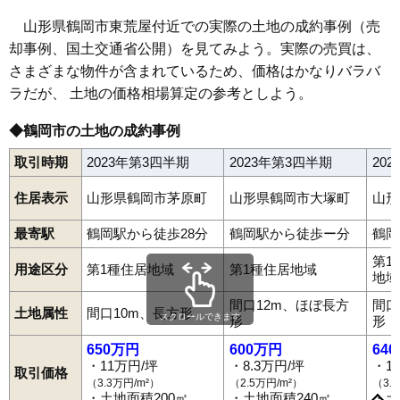
66
外内島
6.5万円
546万円
-1.1%
山形県鶴岡市東荒屋付近での実際の土地の成約事例（売
却事例、国土交通省公開）を見てみよう。実際の売買は、
67
温海
6.4万円
273万円
-15.5%
さまざまな物件が含まれているため、価格はかなりバラバ
68
平成町
6.4万円
558万円
-4.4%
ラだが、 土地の価格相場算定の参考としよう。
69
湯田川
6.4万円
378万円
8.9%
70
湯温海
6.4万円
480万円
-6.6%
◆鶴岡市の土地の成約事例
71
大広
6.4万円
495万円
5.5%
取引時期
2023年第3四半期
2023年第3四半期
20
72
高坂
6.3万円
453万円
6.0%
住居表示
山形県鶴岡市茅原町
山形県鶴岡市大塚町
山形
73
斎藤川原
6.2万円
426万円
0.6%
74
大山
5.7万円
448万円
-7.7%
最寄駅
鶴岡駅から徒歩28分
鶴岡駅から徒歩ー分
鶴岡
75
藤の花
5.7万円
567万円
3.9%
第1
用途区分
第1種住居地域
第1種住居地域
地域
76
下川
5.7万円
590万円
-0.9%
間口12m、ほぼ長方
間口
77
由良
5.6万円
360万円
7.3%
土地属性
間口10m、長方形
スクロールできます
形
形
青柳町
温海
泉町
伊勢原町
稲生
井岡
五十川
馬町
海老島町
78
下山添
5.6万円
468万円
-2.0%
大岩川
大塚町
大西町
大広
大山
大淀川
覚岸寺
堅苔沢
家中新町
650万円
600万円
64
上畑町
上藤島
上山添
加茂
切添町
小岩川
小真木原町
小淀川
79
羽黒町細谷
5.3万円
460万円
3.6%
斎藤川原
桜新町
三光町
三瀬
山王町
下川
下清水
下名川
下山添
・11万円/坪
・8.3万円/坪
・1
取引価格
城南町
城北町
白山
新海町
神明町
末広町
砂田町
千石町
大東町
（3.3万円/m²）
（2.5万円/m²）
（3.
80
矢馳
5.2万円
97万円
-18.1%
大部町
大宝寺
大宝寺町
高坂
宝田
宝町
長者町
朝暘町
茅原
・土地面積200㎡
・土地面積240㎡
・土