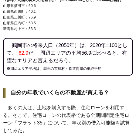
（参考）周囲の将来人口推計は？（2020年=100として、2050年を推計）
山形県酒田市：60.6
山形県西川町：40.1
山形県三川町：76.9
山形県庄内町：53.5
新潟県村上市：53.3
鶴岡市の将来人口（2050年）は、2020年=100とし
て、
62.9
だ。 周辺エリアの平均56.9に比べると、有
望なエリアと言えるだろう。
※周辺エリア平均は、周囲の市町村・都道府県の単純平均
自分の年収でいくらの不動産が買える？
多くの人は、土地を購入する際、住宅ローンを利用す
る。そこで、住宅ローンの代表格である全期間固定住宅ロ
ーン「フラット35」について、年収別の借入可能額を試算
してみた。