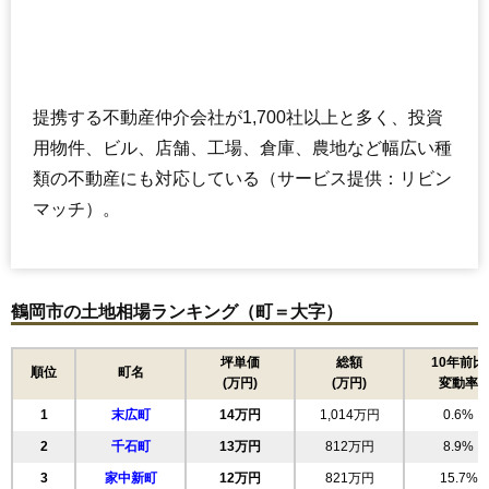
提携する不動産仲介会社が1,700社以上と多く、投資
用物件、ビル、店舗、工場、倉庫、農地など幅広い種
類の不動産にも対応している（サービス提供：リビン
マッチ）。
鶴岡市の土地相場ランキング（町＝大字）
坪単価
総額
10年前比
順位
町名
(万円)
(万円)
変動率
1
末広町
14万円
1,014万円
0.6%
2
千石町
13万円
812万円
8.9%
3
家中新町
12万円
821万円
15.7%