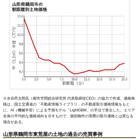
50
大東町
8.9万円
197万円
-11.7%
51
柳田
8.8万円
636万円
9.4%
52
山王町
8.8万円
327万円
-11.1%
53
三光町
8.6万円
491万円
6.2%
54
茅原
8.6万円
594万円
4.5%
55
朝暘町
8.5万円
842万円
-0.2%
56
茅原町
8.0万円
788万円
8.6%
57
陽光町
7.8万円
677万円
8.4%
58
布目
7.7万円
540万円
9.9%
59
友江町
7.4万円
512万円
-2.2%
60
宝町
7.4万円
466万円
0.3%
※水谷昂太郎氏（都市空間総合研究所 代表取締役CEO）の協力で作成。価格推
61
井岡
7.4万円
609万円
7.9%
移は、国土交通省の「
不動産情報ライブラリ
」の不動産取引価格情報をもと
に、AI（機械学習）による予測モデル「LightGBM」の手法で算出した。エリア
62
友江
7.2万円
560万円
2.1%
全体の平均的な価格傾向を示すもので、個別物件の実際の取引価格とは異なる
63
羽黒町押口
7.1万円
557万円
4.7%
場合がある。
64
宝田
6.9万円
664万円
4.1%
山形県鶴岡市東荒屋の土地の過去の売買事例
65
寺田
6.6万円
378万円
5.0%