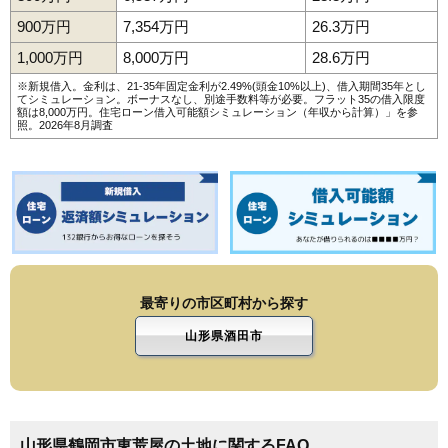
900万円
7,354万円
26.3万円
1,000万円
8,000万円
28.6万円
※新規借入。金利は、21-35年固定金利が2.49%(頭金10%以上)、借入期間35年とし
てシミュレーション。ボーナスなし、別途手数料等が必要。フラット35の借入限度
額は8,000万円。
住宅ローン借入可能額シミュレーション（年収から計算）
」を参
照。2026年8月調査
最寄りの市区町村から探す
山形県酒田市
山形県鶴岡市東荒屋の土地に関するFAQ