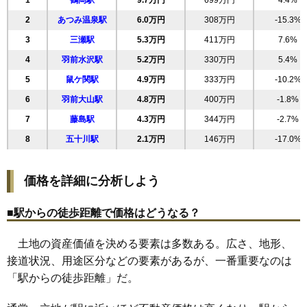
1
鶴岡駅
9.7万円
699万円
4.4%
19
西新斎町
11万円
1,117万円
13.7%
2
あつみ温泉駅
6.0万円
308万円
-15.3%
20
文園町
11万円
811万円
11.3%
3
三瀬駅
5.3万円
411万円
7.6%
21
大部町
11万円
585万円
8.6%
4
羽前水沢駅
5.2万円
330万円
5.4%
22
苗津町
11万円
264万円
-8.4%
5
鼠ケ関駅
4.9万円
333万円
-10.2%
23
砂田町
11万円
796万円
10.3%
6
羽前大山駅
4.8万円
400万円
-1.8%
24
のぞみ町
11万円
944万円
8.5%
7
藤島駅
4.3万円
344万円
-2.7%
25
淀川町
11万円
891万円
8.7%
8
五十川駅
2.1万円
146万円
-17.0%
26
大宝寺町
11万円
566万円
7.6%
27
小真木原町
11万円
568万円
15.1%
価格を詳細に分析しよう
28
錦町
11万円
528万円
-2.4%
29
日枝
11万円
741万円
7.5%
■駅からの徒歩距離で価格はどうなる？
30
新海町
11万円
671万円
11.8%
土地の資産価値を決める要素は多数ある。広さ、地形、
31
青柳町
10万円
712万円
12.4%
接道状況、用途区分などの要素があるが、一番重要なのは
32
海老島町
10万円
1,051万円
8.2%
「駅からの徒歩距離」だ。
33
日出
10万円
647万円
5.3%
34
城南町
10万円
853万円
7.2%