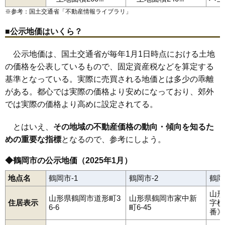
茅原町
寺田
道形町
常盤木
栃屋
外内島
友江
友江町
鳥居町
81
水沢
5.0万円
76万円
-9.6%
鼠ケ関駅
あつみ温泉駅
五十川駅
三瀬駅
羽前水沢駅
※参考：国土交通省「
不動産情報ライブラリ
」
苗津町
中清水
中田
長沼
新形町
西荒屋
錦町
西新斎町
西目
布目
羽前大山駅
鶴岡駅
藤島駅
鼠ケ関
のぞみ町
羽黒町赤川
羽黒町荒川
羽黒町押口
82
栃屋
4.9万円
572万円
-10.3%
羽黒町川代
羽黒町黒瀬
羽黒町十文字
羽黒町手向
羽黒町細谷
■公示地価はいくら？
83
羽黒町赤川
4.7万円
498万円
-0.8%
羽黒町松尾
馬場町
日枝
東荒屋
東岩本
東原町
日出
日吉町
日和田町
藤沢
藤島
藤浪
藤の花
双葉町
文園町
平成町
文下
本町
84
藤島
4.6万円
102万円
-16.2%
松根
丸岡
美咲町
水沢
道田町
みどり町
美原町
三和
三和町
睦町
公示地価は、国土交通省が毎年1月1日時点における土地
八色木
柳田
矢馳
湯温海
湯田川
湯野沢
湯野浜
由良
陽光町
85
三瀬
4.6万円
365万円
-4.4%
の価格を公表しているもので、固定資産税などを算定する
淀川町
若葉町
早田
北茅原町
基準となっている。実際に売買される地価とは多少の乖離
86
藤浪
4.6万円
690万円
-1.4%
がある。都心では実際の価格より安めになっており、郊外
87
上藤島
4.3万円
121万円
-12.4%
では実際の価格より高めに設定されてる。
88
白山
4.2万円
413万円
-5.5%
89
鼠ケ関
4.0万円
340万円
-13.5%
とはいえ、
その地域の不動産価格の動向・傾向を知るた
90
湯野浜
4.0万円
445万円
-9.4%
めの重要な指標
となるので、参考にしよう。
91
上山添
3.9万円
93万円
-14.9%
◆鶴岡市の公示地価（2025年1月）
92
覚岸寺
3.3万円
1,389万円
-5.0%
地点名
鶴岡市-1
鶴岡市-2
鶴岡
93
中田
3.2万円
305万円
-7.4%
山形
94
西目
3.2万円
249万円
-10.7%
山形県鶴岡市道形町3
山形県鶴岡市家中新
住居表示
字横
6-6
町6-45
95
加茂
3.1万円
133万円
-5.5%
番》
96
西荒屋
3.1万円
223万円
-5.1%