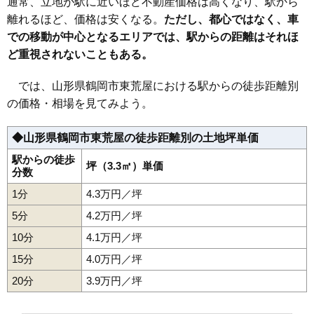
通常、立地が駅に近いほど不動産価格は高くなり、駅から
35
日吉町
10万円
485万円
-3.0%
離れるほど、価格は安くなる。
ただし、都心ではなく、車
での移動が中心となるエリアでは、駅からの距離はそれほ
36
日和田町
10万円
559万円
6.3%
ど重視されないこともある。
37
稲生
10万円
627万円
8.2%
38
上畑町
9.7万円
613万円
4.2%
では、山形県鶴岡市東荒屋における駅からの徒歩距離別
39
大宝寺
9.7万円
729万円
14.2%
の価格・相場を見てみよう。
40
鳥居町
9.5万円
601万円
4.1%
◆山形県鶴岡市東荒屋の徒歩距離別の土地坪単価
41
美咲町
9.5万円
1,494万円
6.7%
42
神明町
9.5万円
465万円
6.4%
駅からの徒歩
坪（3.3㎡）単価
分数
43
北茅原町
9.5万円
739万円
7.4%
1分
4.3万円／坪
44
若葉町
9.4万円
519万円
6.4%
5分
4.2万円／坪
45
伊勢原町
9.3万円
925万円
3.2%
10分
4.1万円／坪
46
切添町
9.3万円
972万円
4.4%
15分
4.0万円／坪
47
美原町
9.2万円
846万円
6.3%
20分
48
道形町
3.9万円／坪
9.1万円
612万円
10.1%
49
三和町
9.0万円
412万円
-1.5%