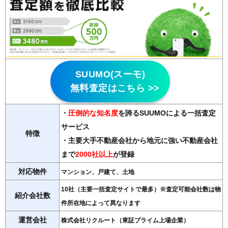
SUUMO(スーモ)
無料査定はこちら >>
・
圧倒的な知名度
を誇るSUUMOによる一括査定
サービス
特徴
・主要大手不動産会社から地元に強い不動産会社
まで
2000社以上
が登録
対応物件
マンション、戸建て、土地
10社（主要一括査定サイトで最多）※査定可能会社数は物
紹介会社数
件所在地によって異なります
運営会社
株式会社リクルート（東証プライム上場企業）