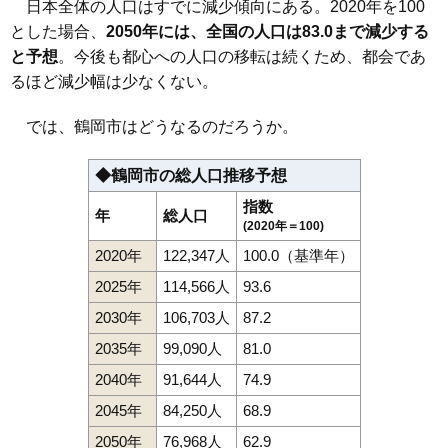
日本全体の人口はすでに減少傾向にある。2020年を100
112
五十川
2.0万円
133万円
-15.5%
とした場合、
2050年には、全国の人口は83.0まで減少する
113
羽黒町松尾
1.9万円
175万円
-6.6%
と予想
。今後も都心への人口の移転は続くため、都会であ
114
羽黒町黒瀬
1.8万円
78万円
-13.9%
るほど減少幅は少なくない。
115
東荒屋
1.7万円
66万円
-13.4%
では、鶴岡市はどうなるのだろうか。
116
三和
1.6万円
47万円
-23.6%
117
堅苔沢
1.6万円
61万円
-16.7%
◆鶴岡市の総人口推移予想
118
羽黒町川代
1.5万円
244万円
-15.4%
指数
年
総人口
119
羽黒町十文字
1.5万円
72万円
-22.8%
(2020年＝100)
120
小岩川
1.4万円
35万円
-44.3%
2020年
122,347人
100.0（基準年）
121
八色木
1.2万円
254万円
-15.4%
2025年
114,566人
93.6
122
羽黒町手向
1.1万円
112万円
-25.0%
2030年
106,703人
87.2
123
松根
1.1万円
17万円
-8.6%
2035年
99,090人
81.0
2040年
91,644人
74.9
2045年
84,250人
68.9
2050年
76,968人
62.9