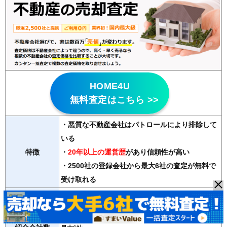
HOME4U
無料査定はこちら >>
・悪質な不動産会社はパトロールにより排除して
いる
特徴
・
20年以上の運営歴
があり信頼性が高い
・2500社の登録会社から最大6社の査定が無料で
受け取れる
マンション、戸建て、土地、ビル、アパート、店舗・事務
対応物件
所