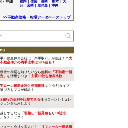
州・沖縄
福岡
|
佐賀
|
長崎
|
熊本
|
大
分
|
宮崎
|
鹿児島
|
沖縄
>>不動産価格・相場データベーストップ
cs
手不動産仲介会社は「両手取引」が蔓延！？
大
不動産仲介の両手比率は50%超も！
動産の相場を知りたいなら
無料の「不動産一括
定」
を活用すべき！
主要19社を徹底比較
宅ローン最新金利と長期推移
は？ 金利タイプ
選び方をプロが解説！
32銀行の金利を比較できる
住宅ローンシミュレ
ションを活用しよう
越しするなら「
引越し一括見積もり10社比
」をチェック！
フォーム会社を探すなら「
リフォーム一括見積