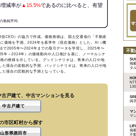
均増減率が
▲15.5%
であるのに比べると、有望
の単純平均
締役CEO）の協力で作成。価格推移は、国土交通省の「
不動産
に価格を予測、2024年を基準年（現在価格）とした。AI（機
法で2005年〜2024年までの取引データを学習し、2025年〜
不動
005年～2024年）の価格動向や人口推計を基に、ノーマルシナ
SU
価格の推移を示している。グッドシナリオは、将来の人口や地
掲
移した場合の楽観的な予測、バッドシナリオは、将来の人口や地
タ
移した場合の悲観的な予測となっている。
HO
N
13
中古戸建て、中古マンションを見る
S
両
中古戸建て
マ
マ
の市区町村から探す
LIF
掲
山形県酒田市
不