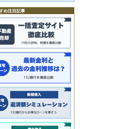
すめ注目記事
町
海