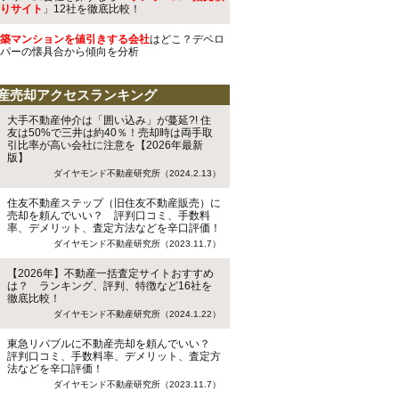
りサイト
」12社を徹底比較！
築マンションを値引きする会社
はどこ？デベロ
パーの懐具合から傾向を分析
産売却アクセスランキング
大手不動産仲介は「囲い込み」が蔓延?! 住
友は50%で三井は約40％！売却時は両手取
引比率が高い会社に注意を【2026年最新
版】
ダイヤモンド不動産研究所（2024.2.13）
住友不動産ステップ（旧住友不動産販売）に
売却を頼んでいい？ 評判口コミ、手数料
率、デメリット、査定方法などを辛口評価！
ダイヤモンド不動産研究所（2023.11.7）
【2026年】不動産一括査定サイトおすすめ
は？ ランキング、評判、特徴など16社を
徹底比較！
ダイヤモンド不動産研究所（2024.1.22）
東急リバブルに不動産売却を頼んでいい？
評判口コミ、手数料率、デメリット、査定方
法などを辛口評価！
ダイヤモンド不動産研究所（2023.11.7）