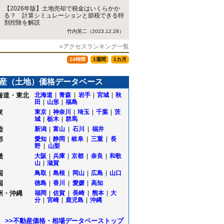
【2026年版】土地売却で税金はいくらかか
る？ 計算シミュレーションと節税できる特
別控除を解説
竹内英二（2023.12.28）
»アクセスランキング一覧
24時間
1週間
1カ月
産（土地）価格データベース
海道・東北
北海道
|
青森
|
岩手
|
宮城
|
秋
田
|
山形
|
福島
東
東京
|
神奈川
|
埼玉
|
千葉
|
茨
城
|
栃木
|
群馬
陸
新潟
|
富山
|
石川
|
福井
部
愛知
|
静岡
|
岐阜
|
三重
|
長
野
|
山梨
畿
大阪
|
兵庫
|
京都
|
奈良
|
和歌
山
|
滋賀
国
鳥取
|
島根
|
岡山
|
広島
|
山口
国
徳島
|
香川
|
愛媛
|
高知
島
州・沖縄
福岡
|
佐賀
|
長崎
|
熊本
|
大
町
分
|
宮崎
|
鹿児島
|
沖縄
田
>>不動産価格・相場データベーストップ