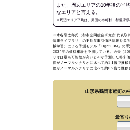
また、周辺エリアの10年後の平
なエリアと言える。
※周辺エリア平均は、周囲の市町村・都道府県
※水谷昂太郎氏（都市空間総合研究所 代表取
情報ライブラリ
」の不動産取引価格情報を参考
械学習）による予測モデル「LightGBM」の手
2034年の価格相場を予測している。過去（2
リオは最も可能性が高いとAIが予測した将来
価がノーマルシナリオに比べて約1.1倍で推
価がノーマルシナリオに比べて約0.9倍で推
山形県鶴岡市睦町の
最寄り