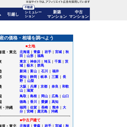
不動産
新築
中古
シミュレー
ム
引越し
ション
マンション
マンション
公開｜山形県鶴岡市
産の価格・相場を調べよう
■土地
海道・東北
北海道
|
青森
|
岩手
|
宮城
|
秋
田
|
山形
|
福島
東
東京
|
神奈川
|
埼玉
|
千葉
|
茨
城
|
栃木
|
群馬
陸
新潟
|
富山
|
石川
|
福井
部
愛知
|
静岡
|
岐阜
|
三重
|
長
野
|
山梨
畿
大阪
|
兵庫
|
京都
|
奈良
|
和歌
山
|
滋賀
国
鳥取
|
島根
|
岡山
|
広島
|
山口
国
徳島
|
香川
|
愛媛
|
高知
州・沖縄
福岡
|
佐賀
|
長崎
|
熊本
|
大
分
|
宮崎
|
鹿児島
|
沖縄
■中古戸建て
海道・東北
北海道
|
青森
|
岩手
|
宮城
|
秋