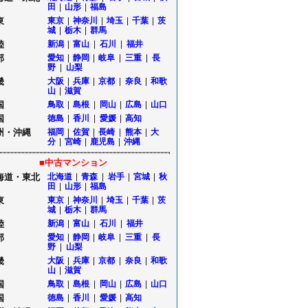
田
|
山形
|
福島
東
東京
|
神奈川
|
埼玉
|
千葉
|
茨
城
|
栃木
|
群馬
陸
新潟
|
富山
|
石川
|
福井
部
愛知
|
静岡
|
岐阜
|
三重
|
長
野
|
山梨
畿
大阪
|
兵庫
|
京都
|
奈良
|
和歌
山
|
滋賀
国
鳥取
|
島根
|
岡山
|
広島
|
山口
国
徳島
|
香川
|
愛媛
|
高知
州・沖縄
福岡
|
佐賀
|
長崎
|
熊本
|
大
分
|
宮崎
|
鹿児島
|
沖縄
■中古マンション
海道・東北
北海道
|
青森
|
岩手
|
宮城
|
秋
田
|
山形
|
福島
東
東京
|
神奈川
|
埼玉
|
千葉
|
茨
城
|
栃木
|
群馬
陸
新潟
|
富山
|
石川
|
福井
部
愛知
|
静岡
|
岐阜
|
三重
|
長
野
|
山梨
畿
大阪
|
兵庫
|
京都
|
奈良
|
和歌
山
|
滋賀
国
鳥取
|
島根
|
岡山
|
広島
|
山口
国
徳島
|
香川
|
愛媛
|
高知