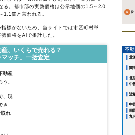
る。都市部の実勢価格は公示地価の1.5～2.0
～1.1倍と言われる。
指標がないため、当サイトでは市区町村単
勢価格をAIで推計した。
動産、いくらで売れる？
不動
ンマッチ」一括査定
北
関
不動産
北
ろう。
中
近
で、現
でき
中
青柳町
温海
泉町
伊勢原町
稲生
井岡
五十川
馬町
海老島町
大岩川
四
け取れ
大塚町
大西町
大広
大山
大淀川
覚岸寺
堅苔沢
家中新町
上畑町
上藤
九
上山添
加茂
切添町
小岩川
小真木原町
小淀川
斎藤川原
桜新町
三光
三瀬
山王町
下川
下清水
下名川
下山添
城南町
城北町
白山
新海町
神明町
末広町
砂田町
千石町
大東町
大部町
大宝寺
大宝寺町
高坂
宝