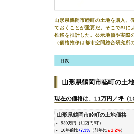
山形県鶴岡市睦町の土地を購入、
ておくことが重要だ。そこでAIに
推移を推計した。公示地価や実際
（価格推移は都市空間総合研究所
目次
山形県鶴岡市睦町の土地の価格
山形県鶴岡市睦町の土
現在の価格は、11万円／坪（10
価格を詳細に分析しよう
現在の価格は、11万円／坪（10
駅からの徒歩距離で価格はどう
山形県鶴岡市睦町の土地の過去
山形県鶴岡市睦町の土地価格
公示地価はいくら
530万円（11万円/坪）
エリアの将来性を人口予想から
10年前比
+7.3%
（前年比
▲1.2%
）