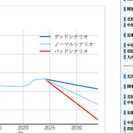
関
北
中
近
中
四
九
北
関
北
中
近
中
四