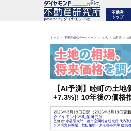
不動産
トップ
トップ
不動産価格データベース
土地
山形県
山
【AI予測】睦町の土地価
+7.3%)! 10年後の
2026年3月18日公開（2026年3月18日更
ダイヤモンド不動産研究所
監修者:
水谷昂太郎・都市空間総合研究所 代表取
ンス研究科教授
、
秋山祐樹・東京都市大学 建築