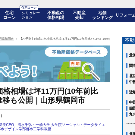
住宅ローン
住宅
不動産の
不動産
地価
シミュレー
リフォー
ローン
ション
価格相場
売却
ランキング
形県鶴岡市
【AI予測】睦町の土地価格相場は坪11万円(10年前比+7.3%)! 10年後の価格推移も
不動
北
関
北
中
格相場は坪11万円(10年前比
近
価格推移も公開｜山形県鶴岡市
中
四
九
新）
締役CEO
、
清水千弘・一橋大学 大学院ソーシャル・データサイエ
都市デザイン学部都市工学科教授
北