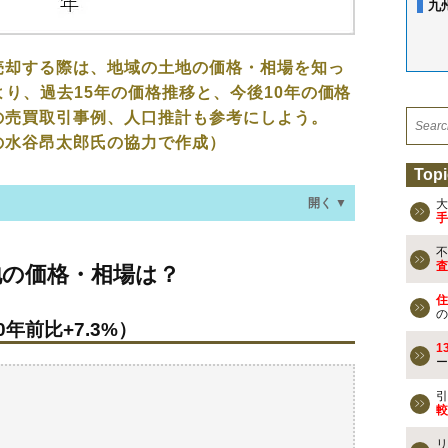
九
売却する際は、地域の土地の価格・相場を知っ
より、過去15年の価格推移と、今後10年の価格
の売買取引事例、人口推計も参考にしよう。
の水谷昂太郎氏の協力で作成）
Topi
開く ▼
大
手
不
・相場は？
査
地の価格・相場は？
年前比+7.3%）
住
の
年前比+7.3%）
なる？
1
ー
の売買事例
引
較
検討しよう
リ