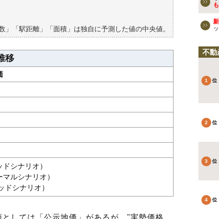
買える？
も
新
築数」「駅距離」「面積」は独自に予測した値の中央値。
ッ
不動
推移
価
グッドシナリオ）
ノーマルシナリオ）
バッドシナリオ）
としては「公示地価」があるが、"実勢価格