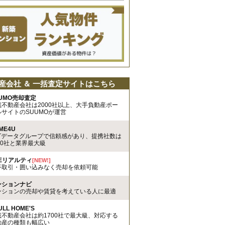
産会社 ＆ 一括査定サイトはこちら
UMO売却査定
載不動産会社は2000社以上、大手負動産ポー
ルサイトのSUUMOが運営
ME4U
TTデータグループで信頼感があり、提携社数は
00社と業界最大級
REリアルティ
[NEW!]
手取引・囲い込みなく売却を依頼可能
ンションナビ
ンションの売却や賃貸を考えている人に最適
ULL HOME'S
載不動産会社は約1700社で最大級、対応する
動産の種類も幅広い