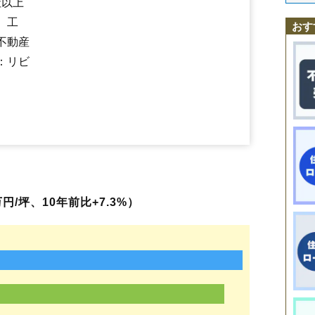
社以上
宝町
長者町
朝暘町
茅原
茅原町
寺田
道形町
常盤木
栃屋
外内島
友江
鼠ケ関駅
あつみ温泉駅
五十川駅
三瀬駅
羽前水沢駅
羽前大山駅
友江町
鳥居町
苗津町
中清水
中田
長沼
新形町
西荒屋
錦町
西新斎町
、工
鶴岡駅
藤島駅
おす
西目
布目
鼠ケ関
のぞみ町
羽黒町赤川
羽黒町荒川
羽黒町押口
不動産
羽黒町川代
羽黒町黒瀬
羽黒町十文字
羽黒町手向
羽黒町細谷
羽黒町松尾
馬場町
日枝
東荒屋
東岩本
東原町
日出
日吉町
日和田町
：リビ
藤沢
藤島
藤浪
藤の花
双葉町
文園町
平成町
文下
本町
松根
丸岡
美咲
水沢
道田町
みどり町
美原町
三和
三和町
睦町
八色木
柳田
矢馳
湯温
湯田川
湯野沢
湯野浜
由良
陽光町
淀川町
若葉町
早田
北茅原町
円/坪、10年前比+7.3%）