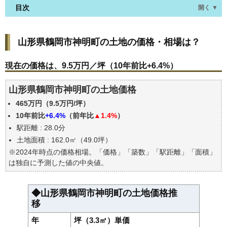
目次
開く ▼
山形県鶴岡市神明町の土地の価格・相場は？
山形県鶴岡市神明町の土地の価格・相場は？
現在の価格は、9.5万円／坪（10年前比+6.4%）
価格を詳細に分析しよう
現在の価格は、9.5万円／坪（10年前比+6.4%）
駅からの徒歩距離で価格はどうなる？
山形県鶴岡市神明町の土地価格
山形県鶴岡市神明町の土地の過去の売買事例
465万円（9.5万円/坪）
公示地価はいくら
10年前比
+6.4%
（前年比
▲1.4%
）
エリアの将来性を人口予想から検討しよう
駅距離 : 28.0分
自分の年収でいくらの不動産が買える？
土地面積 : 162.0㎡（49.0坪）
※2024年時点の価格相場。「価格」「築数」「駅距離」「面積」
は独自に予測した値の中央値。
◆山形県鶴岡市神明町の土地価格推
移
年
坪（3.3㎡）単価