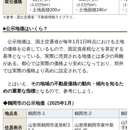
取引価格
茅原町
寺田
道形町
常盤木
栃屋
外内島
友江
友江町
鳥居町
鼠ケ関駅
あつみ温泉駅
五十川駅
三瀬駅
羽前水沢駅
（3.3万円/m²）
（2.5万円/m²）
（3.
80
矢馳
5.2万円
97万円
-18.1%
苗津町
中清水
中田
長沼
新形町
西荒屋
錦町
西新斎町
西目
布目
羽前大山駅
鶴岡駅
藤島駅
・土地面積200㎡
・土地面積240㎡
・土
鼠ケ関
のぞみ町
羽黒町赤川
羽黒町荒川
羽黒町押口
81
水沢
5.0万円
76万円
-9.6%
羽黒町川代
羽黒町黒瀬
羽黒町十文字
羽黒町手向
羽黒町細谷
※参考：国土交通省「
不動産情報ライブラリ
」
羽黒町松尾
馬場町
日枝
東荒屋
東岩本
東原町
日出
日吉町
82
栃屋
4.9万円
572万円
-10.3%
日和田町
藤沢
藤島
藤浪
藤の花
双葉町
文園町
平成町
文下
本町
■公示地価はいくら？
松根
丸岡
美咲町
水沢
道田町
みどり町
美原町
三和
三和町
睦町
83
羽黒町赤川
4.7万円
498万円
-0.8%
八色木
柳田
矢馳
湯温海
湯田川
湯野沢
湯野浜
由良
陽光町
84
藤島
4.6万円
102万円
-16.2%
淀川町
若葉町
早田
北茅原町
公示地価は、国土交通省が毎年1月1日時点における土地
85
三瀬
4.6万円
365万円
-4.4%
の価格を公表しているもので、固定資産税などを算定する
基準となっている。実際に売買される地価とは多少の乖離
86
藤浪
4.6万円
690万円
-1.4%
がある。都心では実際の価格より安めになっており、郊外
87
上藤島
4.3万円
121万円
-12.4%
では実際の価格より高めに設定されてる。
88
白山
4.2万円
413万円
-5.5%
89
鼠ケ関
4.0万円
340万円
-13.5%
とはいえ、
その地域の不動産価格の動向・傾向を知るた
90
湯野浜
4.0万円
445万円
-9.4%
めの重要な指標
となるので、参考にしよう。
91
上山添
3.9万円
93万円
-14.9%
◆鶴岡市の公示地価（2025年1月）
92
覚岸寺
3.3万円
1,389万円
-5.0%
地点名
鶴岡市-1
鶴岡市-2
鶴岡
93
中田
3.2万円
305万円
-7.4%
山形
94
西目
3.2万円
249万円
-10.7%
山形県鶴岡市道形町3
山形県鶴岡市家中新
住居表示
字横