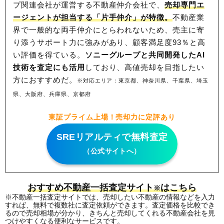
プ関連会社が運営する不動産仲介会社で、
売却専門エ
ージェントが担当する「片手仲介」が特徴。
不動産業
界で一般的な両手仲介にとらわれないため、
売主に寄
り添うサポート力に強みがあり、顧客満足度93％と高
い評価を得ている。
ソニーグループと共同開発したAI
技術を査定にも活用
しており、高値売却を目指したい
方におすすめだ。
※対応エリア：東京都、神奈川県、千葉県、埼玉
県、大阪府、兵庫県、京都府
東証プライム上場！売却力に定評あり
SREリアルティで無料査定
（公式サイトへ）
おすすめ不動産一括査定サイト
はこちら
※
※不動産一括査定サイトでは、売却したい不動産の情報などを入力
すれば、無料で複数社に査定依頼ができます。査定価格を比較でき
るので売却相場が分かり、きちんと売却してくれる不動産会社を見
つけやすくなる便利なサービスです。