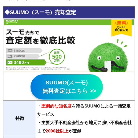
◆SUUMO（スーモ）売却査定
SUUMO(スーモ)
無料査定はこちら >>
・
圧倒的な知名度
を誇るSUUMOによる一括査定
サービス
特徴
・主要大手不動産会社から地元に強い不動産会社
まで
2000社以上
が登録