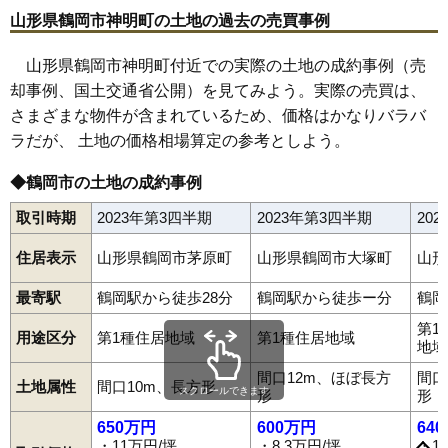
64
宝田
6.9万円
664万円
4.1%
山形県鶴岡市神明町の土地の過去の売買事例
65
寺田
6.6万円
378万円
5.0%
66
外内島
6.5万円
546万円
-1.1%
山形県鶴岡市神明町付近での実際の土地の成約事例（売
却事例、国土交通省公開）を見てみよう。実際の売買は、
67
温海
6.4万円
273万円
-15.5%
さまざまな物件が含まれているため、価格はかなりバラバ
68
平成町
6.4万円
558万円
-4.4%
ラだが、 土地の価格相場算定の参考としよう。
69
湯田川
6.4万円
378万円
8.9%
70
湯温海
6.4万円
480万円
-6.6%
◆鶴岡市の土地の成約事例
71
大広
6.4万円
495万円
5.5%
取引時期
2023年第3四半期
2023年第3四半期
20
72
高坂
6.3万円
453万円
6.0%
住居表示
山形県鶴岡市茅原町
山形県鶴岡市大塚町
山形
73
斎藤川原
6.2万円
426万円
0.6%
74
大山
5.7万円
448万円
-7.7%
最寄駅
鶴岡駅から徒歩28分
鶴岡駅から徒歩ー分
鶴岡
75
藤の花
5.7万円
567万円
3.9%
第1
用途区分
第1種住居地域
第1種住居地域
地域
76
下川
5.7万円
590万円
-0.9%
青柳町
温海
泉町
伊勢原町
稲生
井岡
五十川
馬町
海老島町
大岩川
大塚町
大西町
大広
大山
大淀川
覚岸寺
堅苔沢
家中新町
間口12m、ほぼ長方
間口
77
由良
5.6万円
360万円
7.3%
土地属性
間口10m、長方形
上畑町
上藤島
上山添
加茂
切添町
小岩川
小真木原町
小淀川
スクロールできます
形
形
斎藤川原
桜新町
三光町
三瀬
山王町
下川
下清水
下名川
下山添
78
下山添
5.6万円
468万円
-2.0%
城南町
城北町
白山
新海町
神明町
末広町
砂田町
千石町
大東町
650万円
600万円
64
79
羽黒町細谷
5.3万円
460万円
3.6%
大部町
大宝寺
大宝寺町
高坂
宝田
宝町
長者町
朝暘町
茅原
・11万円/坪
・8.3万円/坪
・1