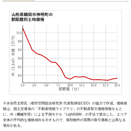
49
三和町
9.0万円
412万円
-1.5%
50
大東町
8.9万円
197万円
-11.7%
51
柳田
8.8万円
636万円
9.4%
52
山王町
8.8万円
327万円
-11.1%
53
三光町
8.6万円
491万円
6.2%
54
茅原
8.6万円
594万円
4.5%
55
朝暘町
8.5万円
842万円
-0.2%
56
茅原町
8.0万円
788万円
8.6%
57
陽光町
7.8万円
677万円
8.4%
58
布目
7.7万円
540万円
9.9%
59
友江町
7.4万円
512万円
-2.2%
60
宝町
7.4万円
466万円
0.3%
※水谷昂太郎氏（都市空間総合研究所 代表取締役CEO）の協力で作成。価格推
61
井岡
7.4万円
609万円
7.9%
移は、国土交通省の「
不動産情報ライブラリ
」の不動産取引価格情報をもと
に、AI（機械学習）による予測モデル「LightGBM」の手法で算出した。エリア
62
友江
7.2万円
560万円
2.1%
全体の平均的な価格傾向を示すもので、個別物件の実際の取引価格とは異なる
63
羽黒町押口
7.1万円
557万円
4.7%
場合がある。