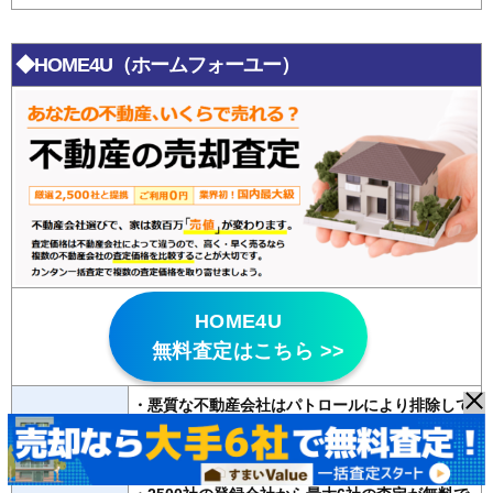
◆HOME4U（ホームフォーユー）
HOME4U
無料査定はこちら >>
・悪質な不動産会社はパトロールにより排除して
いる
特徴
・
20年以上の運営歴
があり信頼性が高い