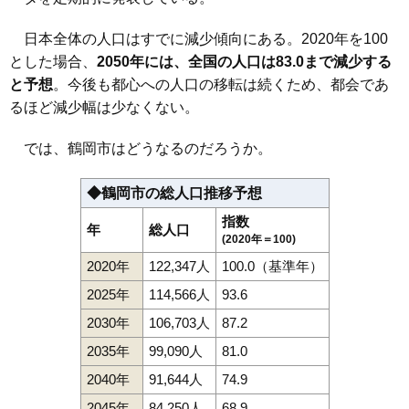
111
湯野沢
2.0万円
425万円
-4.5%
日本全体の人口はすでに減少傾向にある。2020年を100
112
五十川
2.0万円
133万円
-15.5%
とした場合、
2050年には、全国の人口は83.0まで減少する
113
羽黒町松尾
1.9万円
175万円
-6.6%
と予想
。今後も都心への人口の移転は続くため、都会であ
114
羽黒町黒瀬
1.8万円
78万円
-13.9%
るほど減少幅は少なくない。
115
東荒屋
1.7万円
66万円
-13.4%
では、鶴岡市はどうなるのだろうか。
116
三和
1.6万円
47万円
-23.6%
117
堅苔沢
1.6万円
61万円
-16.7%
◆鶴岡市の総人口推移予想
118
羽黒町川代
1.5万円
244万円
-15.4%
指数
年
総人口
119
羽黒町十文字
1.5万円
72万円
-22.8%
(2020年＝100)
120
小岩川
1.4万円
35万円
-44.3%
2020年
122,347人
100.0（基準年）
121
八色木
1.2万円
254万円
-15.4%
2025年
114,566人
93.6
122
羽黒町手向
1.1万円
112万円
-25.0%
2030年
106,703人
87.2
123
松根
1.1万円
17万円
-8.6%
2035年
99,090人
81.0
2040年
91,644人
74.9
2045年
84,250人
68.9