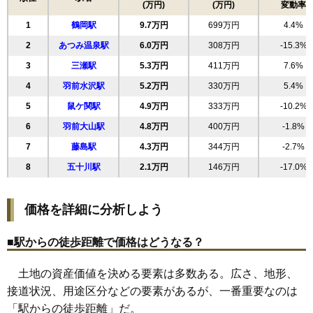
(万円)
(万円)
変動率
18
長者町
11万円
783万円
13.7%
1
鶴岡駅
9.7万円
699万円
4.4%
19
西新斎町
11万円
1,117万円
13.7%
2
あつみ温泉駅
6.0万円
308万円
-15.3%
20
文園町
11万円
811万円
11.3%
3
三瀬駅
5.3万円
411万円
7.6%
21
大部町
11万円
585万円
8.6%
4
羽前水沢駅
5.2万円
330万円
5.4%
22
苗津町
11万円
264万円
-8.4%
5
鼠ケ関駅
4.9万円
333万円
-10.2%
23
砂田町
11万円
796万円
10.3%
6
羽前大山駅
4.8万円
400万円
-1.8%
24
のぞみ町
11万円
944万円
8.5%
7
藤島駅
4.3万円
344万円
-2.7%
25
淀川町
11万円
891万円
8.7%
8
五十川駅
2.1万円
146万円
-17.0%
26
大宝寺町
11万円
566万円
7.6%
27
小真木原町
11万円
568万円
15.1%
価格を詳細に分析しよう
28
錦町
11万円
528万円
-2.4%
29
日枝
11万円
741万円
7.5%
■駅からの徒歩距離で価格はどうなる？
30
新海町
11万円
671万円
11.8%
土地の資産価値を決める要素は多数ある。広さ、地形、
31
青柳町
10万円
712万円
12.4%
接道状況、用途区分などの要素があるが、一番重要なのは
32
海老島町
10万円
1,051万円
8.2%
「駅からの徒歩距離」だ。