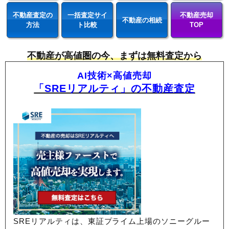
不動産査定の
一括査定サイ
不動産売却
不動産の相続
方法
ト比較
TOP
不動産が高値圏の今、まずは無料査定から
AI技術×高値売却
「SREリアルティ」の不動産査定
SREリアルティは、東証プライム上場のソニーグルー