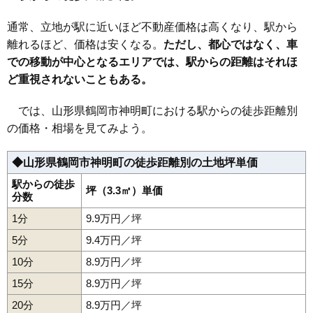
33
日出
10万円
647万円
5.3%
34
城南町
10万円
853万円
7.2%
通常、立地が駅に近いほど不動産価格は高くなり、駅から
35
日吉町
10万円
485万円
-3.0%
離れるほど、価格は安くなる。
ただし、都心ではなく、車
での移動が中心となるエリアでは、駅からの距離はそれほ
36
日和田町
10万円
559万円
6.3%
ど重視されないこともある。
37
稲生
10万円
627万円
8.2%
38
上畑町
9.7万円
613万円
4.2%
では、山形県鶴岡市神明町における駅からの徒歩距離別
39
大宝寺
9.7万円
729万円
14.2%
の価格・相場を見てみよう。
40
鳥居町
9.5万円
601万円
4.1%
◆山形県鶴岡市神明町の徒歩距離別の土地坪単価
41
美咲町
9.5万円
1,494万円
6.7%
42
神明町
9.5万円
465万円
6.4%
駅からの徒歩
坪（3.3㎡）単価
分数
43
北茅原町
9.5万円
739万円
7.4%
1分
9.9万円／坪
44
若葉町
9.4万円
519万円
6.4%
5分
9.4万円／坪
45
伊勢原町
9.3万円
925万円
3.2%
10分
8.9万円／坪
46
切添町
9.3万円
972万円
4.4%
15分
8.9万円／坪
47
美原町
9.2万円
846万円
6.3%
20分
48
道形町
8.9万円／坪
9.1万円
612万円
10.1%