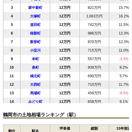
3
家中新町
12万円
821万円
15.7%
4
大塚町
12万円
1,063万円
16.2%
5
道田町
12万円
742万円
11.5%
6
桜新町
12万円
986万円
12.3%
7
新形町
12万円
870万円
12.3%
8
小淀川
12万円
715万円
11.0%
9
本町
12万円
557万円
-3.3%
10
泉町
12万円
939万円
8.2%
11
城北町
12万円
690万円
5.7%
12
大西町
12万円
710万円
11.7%
13
馬場町
12万円
459万円
-6.5%
14
みどり町
11万円
658万円
9.1%
15
東原町
11万円
1,131万円
6.5%
鶴岡市の土地相場ランキング（駅）
16
睦町
11万円
530万円
7.3%
17
双葉町
11万円
853万円
15.6%
坪単価
総額
10年前比
順位
駅名