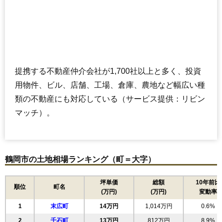
提携する不動産仲介会社が1,700社以上と多く、投資
用物件、ビル、店舗、工場、倉庫、農地など幅広い種
類の不動産にも対応している（サービス提供：リビン
マッチ）。
鶴岡市の土地相場ランキング（町＝大字）
坪単価
総額
10年前比
順位
町名
(万円)
(万円)
変動率
1
末広町
14万円
1,014万円
0.6%
2
千石町
13万円
812万円
8.9%