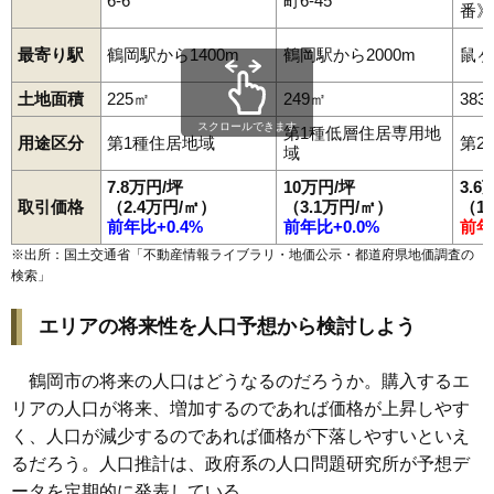
6-6
町6-45
95
加茂
3.1万円
133万円
-5.5%
番》
96
西荒屋
3.1万円
223万円
-5.1%
最寄り駅
鶴岡駅から1400m
鶴岡駅から2000m
鼠ヶ
97
中清水
3.1万円
610万円
-7.3%
土地面積
225㎡
249㎡
383
98
文下
3.0万円
1,804万円
0.2%
スクロールできます
第1種低層住居専用地
99
羽黒町荒川
2.9万円
255万円
-12.2%
用途区分
第1種住居地域
第2
域
100
藤沢
2.9万円
367万円
-8.4%
7.8万円/坪
10万円/坪
3.6
101
常盤木
2.8万円
288万円
-4.4%
取引価格
（2.4万円/㎡）
（3.1万円/㎡）
（1
前年比+0.4%
前年比+0.0%
前年
102
下清水
2.7万円
489万円
-10.6%
※出所：国土交通省「
不動産情報ライブラリ・地価公示・都道府県地価調査の
103
馬町
2.7万円
400万円
-7.7%
検索
」
104
下名川
2.6万円
170万円
-11.0%
エリアの将来性を人口予想から検討しよう
105
大岩川
2.5万円
153万円
-15.1%
106
大淀川
2.5万円
461万円
-7.9%
鶴岡市の将来の人口はどうなるのだろうか。購入するエ
107
丸岡
2.1万円
472万円
-7.0%
リアの人口が将来、増加するのであれば価格が上昇しやす
108
長沼
2.1万円
203万円
-8.7%
く、人口が減少するのであれば価格が下落しやすいといえ
109
早田
2.0万円
117万円
-20.6%
るだろう。人口推計は、政府系の人口問題研究所が予想デ
110
東岩本
2.0万円
47万円
-21.9%
ータを定期的に発表している。