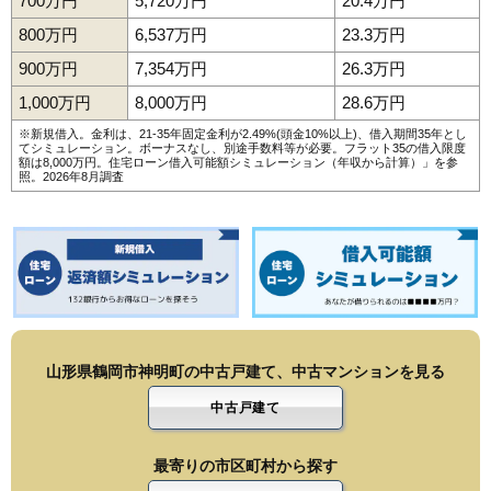
700万円
5,720万円
20.4万円
800万円
6,537万円
23.3万円
900万円
7,354万円
26.3万円
1,000万円
8,000万円
28.6万円
※新規借入。金利は、21-35年固定金利が2.49%(頭金10%以上)、借入期間35年とし
てシミュレーション。ボーナスなし、別途手数料等が必要。フラット35の借入限度
額は8,000万円。
住宅ローン借入可能額シミュレーション（年収から計算）
」を参
照。2026年8月調査
山形県鶴岡市神明町の中古戸建て、中古マンションを見る
中古戸建て
最寄りの市区町村から探す