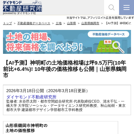
トップ
不動産価格データベース
土地
山形県
山形県鶴岡市
【AI予測】神明町の土
【AI予測】神明町の土地価格相場は坪9.5万円(10年
前比+6.4%)! 10年後の価格推移も公開｜山形県鶴岡
市
2026年3月18日公開（2026年3月18日更新）
ダイヤモンド不動産研究所
監修者:
水谷昂太郎・都市空間総合研究所 代表取締役CEO
、
清水千弘・一
橋大学 大学院ソーシャル・データサイエンス研究科教授
、
秋山祐樹・東京
都市大学 建築都市デザイン学部都市工学科教授