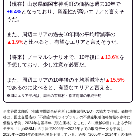
【現在】山形県鶴岡市神明町の価格は過去10年で
+6.4%
となっており、資産性が高いエリアと言えそ
うだ。
また、周辺エリアの過去10年間の平均増減率の
▲1.9%
と比べると、有望なエリアと言えそうだ。
【将来】ノーマルシナリオで、10年後に
▲13.6%
を
予想しており、少し注意が必要だ。
また、周辺エリアの10年後の平均増減率が
▲15.5%
であるのに比べると、有望なエリアと言える。
※周辺エリア平均は、周囲の市町村・都道府県の単純平均
※水谷昂太郎氏（都市空間総合研究所 代表取締役CEO）の協力で作成。価格推
移は、国土交通省の「
不動産情報ライブラリ
」の不動産取引価格情報を参考に
価格を予測、2024年を基準年（現在価格）とした。AI（機械学習）による予測
モデル「LightGBM」の手法で2005年〜2024年までの取引データを学習し、
2025年〜2034年の価格相場を予測している。過去（2005年～2024年）の価格