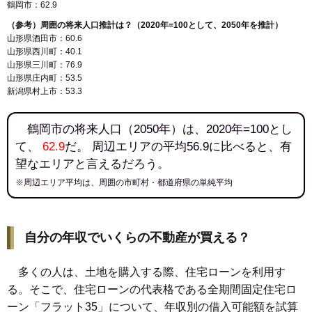
鶴岡市：62.9
（参考）周囲の将来人口推計は？（2020年=100として、2050年を推計）
山形県酒田市：60.6
山形県西川町：40.1
山形県三川町：76.9
山形県庄内町：53.5
新潟県村上市：53.3
鶴岡市の将来人口（2050年）は、2020年=100とし
て、
62.9
だ。 周辺エリアの平均56.9に比べると、有
望なエリアと言えるだろう。
※周辺エリア平均は、周囲の市町村・都道府県の単純平均
自分の年収でいくらの不動産が買える？
多くの人は、土地を購入する際、住宅ローンを利用す
る。そこで、住宅ローンの代表格である全期間固定住宅ロ
ーン「フラット35」について、年収別の借入可能額を試算