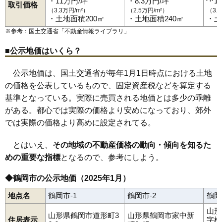
・11万円/坪
・8.3万円/坪
・1
茅原町
寺田
道形町
常盤木
栃屋
外内島
友江
友江町
鳥居町
取引価格
鼠ケ関駅
あつみ温泉駅
五十川駅
三瀬駅
羽前水沢駅
（3.3万円/m²）
（2.5万円/m²）
（3.
80
矢馳
5.2万円
97万円
-18.1%
苗津町
中清水
中田
長沼
新形町
西荒屋
錦町
西新斎町
西目
布目
羽前大山駅
鶴岡駅
藤島駅
・土地面積200㎡
・土地面積240㎡
・土
鼠ケ関
のぞみ町
羽黒町赤川
羽黒町荒川
羽黒町押口
81
水沢
5.0万円
76万円
-9.6%
羽黒町川代
羽黒町黒瀬
羽黒町十文字
羽黒町手向
羽黒町細谷
※参考：国土交通省「
不動産情報ライブラリ
」
羽黒町松尾
馬場町
日枝
東荒屋
東岩本
東原町
日出
日吉町
82
栃屋
4.9万円
572万円
-10.3%
日和田町
藤沢
藤島
藤浪
藤の花
双葉町
文園町
平成町
文下
本町
■公示地価はいくら？
松根
丸岡
美咲町
水沢
道田町
みどり町
美原町
三和
三和町
睦町
83
羽黒町赤川
4.7万円
498万円
-0.8%
八色木
柳田
矢馳
湯温海
湯田川
湯野沢
湯野浜
由良
陽光町
淀川町
若葉町
早田
北茅原町
84
藤島
4.6万円
102万円
-16.2%
公示地価は、国土交通省が毎年1月1日時点における土地
85
三瀬
4.6万円
365万円
-4.4%
の価格を公表しているもので、固定資産税などを算定する
基準となっている。実際に売買される地価とは多少の乖離
86
藤浪
4.6万円
690万円
-1.4%
がある。都心では実際の価格より安めになっており、郊外
87
上藤島
4.3万円
121万円
-12.4%
では実際の価格より高めに設定されてる。
88
白山
4.2万円
413万円
-5.5%
89
鼠ケ関
4.0万円
340万円
-13.5%
とはいえ、
その地域の不動産価格の動向・傾向を知るた
90
湯野浜
4.0万円
445万円
-9.4%
めの重要な指標
となるので、参考にしよう。
91
上山添
3.9万円
93万円
-14.9%
◆鶴岡市の公示地価（2025年1月）
92
覚岸寺
3.3万円
1,389万円
-5.0%
地点名
鶴岡市-1
鶴岡市-2
鶴岡
93
中田
3.2万円
305万円
-7.4%
山形
94
西目
3.2万円
249万円
-10.7%
山形県鶴岡市道形町3
山形県鶴岡市家中新
住居表示
字横