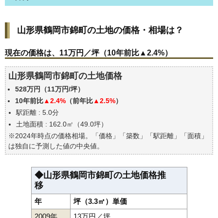
山形県鶴岡市錦町の土地の価格・相場は？
山形県鶴岡市錦町の土地の価格・相場は？
現在の価格は、11万円／坪（10年前比▲2.4%）
価格を詳細に分析しよう
現在の価格は、11万円／坪（10年前比▲2.4%）
駅からの徒歩距離で価格はどうなる？
山形県鶴岡市錦町の土地価格
山形県鶴岡市錦町の土地の過去の売買事例
528万円（11万円/坪）
公示地価はいくら
10年前比
▲2.4%
（前年比
▲2.5%
）
エリアの将来性を人口予想から検討しよう
駅距離 : 5.0分
自分の年収でいくらの不動産が買える？
土地面積 : 162.0㎡（49.0坪）
※2024年時点の価格相場。「価格」「築数」「駅距離」「面積」
は独自に予測した値の中央値。
◆山形県鶴岡市錦町の土地価格推
移
年
坪（3.3㎡）単価
2009年
13万円／坪