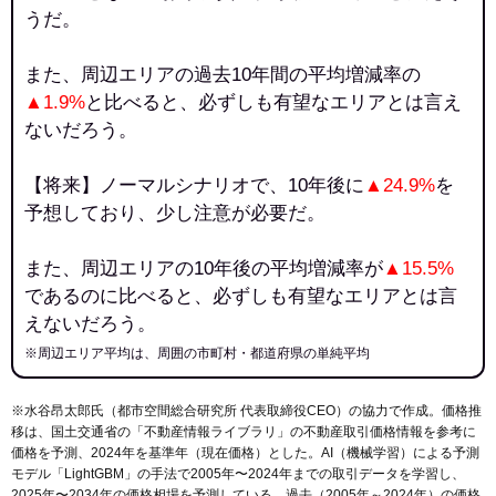
うだ。
また、周辺エリアの過去10年間の平均増減率の
▲1.9%
と比べると、必ずしも有望なエリアとは言え
ないだろう。
【将来】ノーマルシナリオで、10年後に
▲24.9%
を
予想しており、少し注意が必要だ。
また、周辺エリアの10年後の平均増減率が
▲15.5%
であるのに比べると、必ずしも有望なエリアとは言
えないだろう。
※周辺エリア平均は、周囲の市町村・都道府県の単純平均
※水谷昂太郎氏（都市空間総合研究所 代表取締役CEO）の協力で作成。価格推
移は、国土交通省の「
不動産情報ライブラリ
」の不動産取引価格情報を参考に
価格を予測、2024年を基準年（現在価格）とした。AI（機械学習）による予測
モデル「LightGBM」の手法で2005年〜2024年までの取引データを学習し、
2025年〜2034年の価格相場を予測している。過去（2005年～2024年）の価格