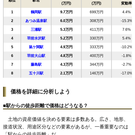
順位
駅名
(万円)
(万円)
変動率
18
長者町
11万円
783万円
13.7%
1
鶴岡駅
9.7万円
699万円
4.4%
19
西新斎町
11万円
1,117万円
13.7%
2
あつみ温泉駅
6.0万円
308万円
-15.3%
20
文園町
11万円
811万円
11.3%
3
三瀬駅
5.3万円
411万円
7.6%
21
大部町
11万円
585万円
8.6%
4
羽前水沢駅
5.2万円
330万円
5.4%
22
苗津町
11万円
264万円
-8.4%
5
鼠ケ関駅
4.9万円
333万円
-10.2%
23
砂田町
11万円
796万円
10.3%
6
羽前大山駅
4.8万円
400万円
-1.8%
24
のぞみ町
11万円
944万円
8.5%
7
藤島駅
4.3万円
344万円
-2.7%
25
淀川町
11万円
891万円
8.7%
8
五十川駅
2.1万円
146万円
-17.0%
26
大宝寺町
11万円
566万円
7.6%
27
小真木原町
11万円
568万円
15.1%
価格を詳細に分析しよう
28
錦町
11万円
528万円
-2.4%
29
日枝
11万円
741万円
7.5%
■駅からの徒歩距離で価格はどうなる？
30
新海町
11万円
671万円
11.8%
土地の資産価値を決める要素は多数ある。広さ、地形、
31
青柳町
10万円
712万円
12.4%
接道状況、用途区分などの要素があるが、一番重要なのは
32
海老島町
10万円
1,051万円
8.2%
「駅からの徒歩距離」だ。