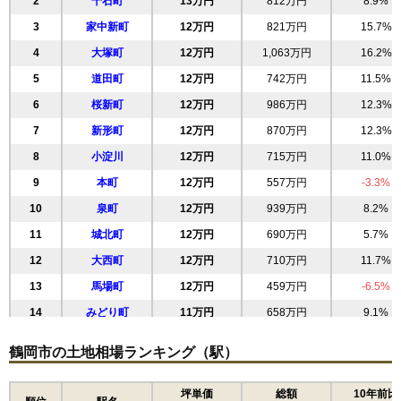
2
千石町
13万円
812万円
8.9%
3
家中新町
12万円
821万円
15.7%
4
大塚町
12万円
1,063万円
16.2%
5
道田町
12万円
742万円
11.5%
6
桜新町
12万円
986万円
12.3%
7
新形町
12万円
870万円
12.3%
8
小淀川
12万円
715万円
11.0%
9
本町
12万円
557万円
-3.3%
10
泉町
12万円
939万円
8.2%
11
城北町
12万円
690万円
5.7%
12
大西町
12万円
710万円
11.7%
13
馬場町
12万円
459万円
-6.5%
14
みどり町
11万円
658万円
9.1%
15
東原町
11万円
1,131万円
6.5%
鶴岡市の土地相場ランキング（駅）
16
睦町
11万円
530万円
7.3%
17
双葉町
11万円
853万円
15.6%
坪単価
総額
10年前比