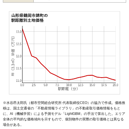
49
三和町
9.0万円
412万円
-1.5%
50
大東町
8.9万円
197万円
-11.7%
51
柳田
8.8万円
636万円
9.4%
52
山王町
8.8万円
327万円
-11.1%
53
三光町
8.6万円
491万円
6.2%
54
茅原
8.6万円
594万円
4.5%
55
朝暘町
8.5万円
842万円
-0.2%
56
茅原町
8.0万円
788万円
8.6%
57
陽光町
7.8万円
677万円
8.4%
58
布目
7.7万円
540万円
9.9%
59
友江町
7.4万円
512万円
-2.2%
60
宝町
7.4万円
466万円
0.3%
※水谷昂太郎氏（都市空間総合研究所 代表取締役CEO）の協力で作成。価格推
61
井岡
7.4万円
609万円
7.9%
移は、国土交通省の「
不動産情報ライブラリ
」の不動産取引価格情報をもと
に、AI（機械学習）による予測モデル「LightGBM」の手法で算出した。エリア
62
友江
7.2万円
560万円
2.1%
全体の平均的な価格傾向を示すもので、個別物件の実際の取引価格とは異なる
63
羽黒町押口
7.1万円
557万円
4.7%
場合がある。