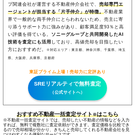
プ関連会社が運営する不動産仲介会社で、
売却専門エ
ージェントが担当する「片手仲介」が特徴。
不動産業
界で一般的な両手仲介にとらわれないため、
売主に寄
り添うサポート力に強みがあり、顧客満足度93％と高
い評価を得ている。
ソニーグループと共同開発したAI
技術を査定にも活用
しており、高値売却を目指したい
方におすすめだ。
※対応エリア：東京都、神奈川県、千葉県、埼玉
県、大阪府、兵庫県、京都府
東証プライム上場！売却力に定評あり
SREリアルティで無料査定
（公式サイトへ）
おすすめ不動産一括査定サイト
はこちら
※
※不動産一括査定サイトでは、売却したい不動産の情報などを入力
すれば、無料で複数社に査定依頼ができます。査定価格を比較でき
るので売却相場が分かり、きちんと売却してくれる不動産会社を見
つけやすくなる便利なサービスです。