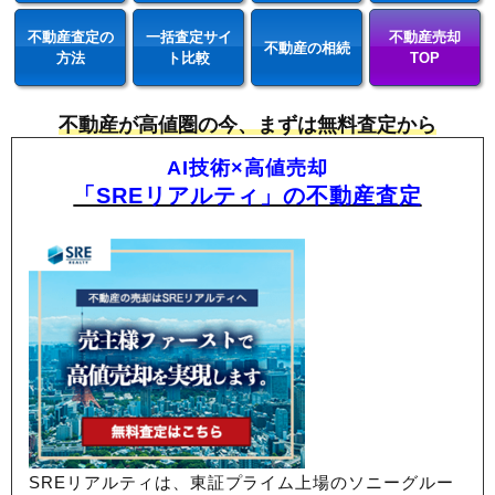
不動産査定の
一括査定サイ
不動産売却
不動産の相続
方法
ト比較
TOP
不動産が高値圏の今、まずは無料査定から
AI技術×高値売却
「SREリアルティ」の不動産査定
SREリアルティは、東証プライム上場のソニーグルー