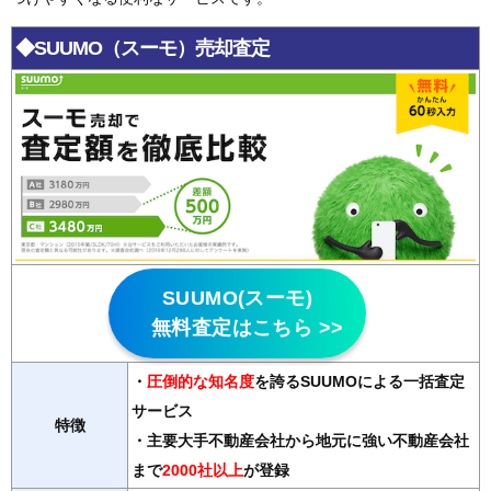
◆SUUMO（スーモ）売却査定
SUUMO(スーモ)
無料査定はこちら >>
・
圧倒的な知名度
を誇るSUUMOによる一括査定
サービス
特徴
・主要大手不動産会社から地元に強い不動産会社
まで
2000社以上
が登録