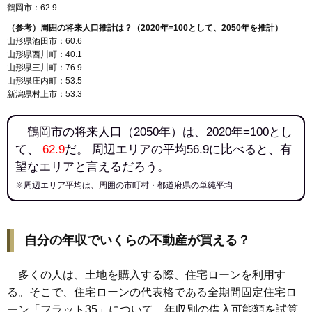
鶴岡市：62.9
（参考）周囲の将来人口推計は？（2020年=100として、2050年を推計）
山形県酒田市：60.6
山形県西川町：40.1
山形県三川町：76.9
山形県庄内町：53.5
新潟県村上市：53.3
鶴岡市の将来人口（2050年）は、2020年=100とし
て、
62.9
だ。 周辺エリアの平均56.9に比べると、有
望なエリアと言えるだろう。
※周辺エリア平均は、周囲の市町村・都道府県の単純平均
自分の年収でいくらの不動産が買える？
多くの人は、土地を購入する際、住宅ローンを利用す
る。そこで、住宅ローンの代表格である全期間固定住宅ロ
ーン「フラット35」について、年収別の借入可能額を試算