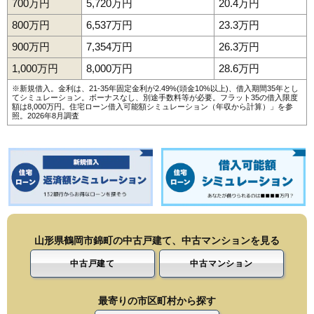
700万円
5,720万円
20.4万円
800万円
6,537万円
23.3万円
900万円
7,354万円
26.3万円
1,000万円
8,000万円
28.6万円
※新規借入。金利は、21-35年固定金利が2.49%(頭金10%以上)、借入期間35年とし
てシミュレーション。ボーナスなし、別途手数料等が必要。フラット35の借入限度
額は8,000万円。
住宅ローン借入可能額シミュレーション（年収から計算）
」を参
照。2026年8月調査
山形県鶴岡市錦町の中古戸建て、中古マンションを見る
中古戸建て
中古マンション
最寄りの市区町村から探す