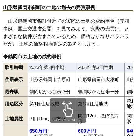
64
宝田
6.9万円
664万円
4.1%
山形県鶴岡市錦町の土地の過去の売買事例
65
寺田
6.6万円
378万円
5.0%
66
外内島
6.5万円
546万円
-1.1%
山形県鶴岡市錦町付近での実際の土地の成約事例（売却
事例、国土交通省公開）を見てみよう。実際の売買は、さ
67
温海
6.4万円
273万円
-15.5%
まざまな物件が含まれているため、価格はかなりバラバラ
68
平成町
6.4万円
558万円
-4.4%
だが、 土地の価格相場算定の参考としよう。
69
湯田川
6.4万円
378万円
8.9%
70
湯温海
6.4万円
480万円
-6.6%
◆鶴岡市の土地の成約事例
71
大広
6.4万円
495万円
5.5%
取引時期
2023年第3四半期
2023年第3四半期
20
72
高坂
6.3万円
453万円
6.0%
住居表示
山形県鶴岡市茅原町
山形県鶴岡市大塚町
山形
73
斎藤川原
6.2万円
426万円
0.6%
74
大山
5.7万円
448万円
-7.7%
最寄駅
鶴岡駅から徒歩28分
鶴岡駅から徒歩ー分
鶴岡
75
藤の花
5.7万円
567万円
3.9%
第1
用途区分
第1種住居地域
第1種住居地域
地域
76
下川
5.7万円
590万円
-0.9%
青柳町
温海
泉町
伊勢原町
稲生
井岡
五十川
馬町
海老島町
大岩川
大塚町
大西町
大広
大山
大淀川
覚岸寺
堅苔沢
家中新町
間口12m、ほぼ長方
間口
77
由良
5.6万円
360万円
7.3%
土地属性
間口10m、長方形
上畑町
上藤島
上山添
加茂
切添町
小岩川
小真木原町
小淀川
スクロールできます
形
形
斎藤川原
桜新町
三光町
三瀬
山王町
下川
下清水
下名川
下山添
78
下山添
5.6万円
468万円
-2.0%
城南町
城北町
白山
新海町
神明町
末広町
砂田町
千石町
大東町
650万円
600万円
64
大部町
大宝寺
大宝寺町
高坂
宝田
宝町
長者町
朝暘町
茅原
79
羽黒町細谷
5.3万円
460万円
3.6%