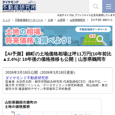
トップ
不動産価格データベース
土地
山形県
山形県鶴岡市
【AI予測】錦町の土地
【AI予測】錦町の土地価格相場は坪11万円(10年前比
▲2.4%)! 10年後の価格推移も公開｜山形県鶴岡市
2026年3月18日公開（2026年3月18日更新）
ダイヤモンド不動産研究所
監修者:
水谷昂太郎・都市空間総合研究所 代表取締役CEO
、
清水千弘・一
橋大学 大学院ソーシャル・データサイエンス研究科教授
、
秋山祐樹・東京
都市大学 建築都市デザイン学部都市工学科教授