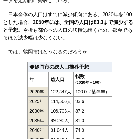
ータを定期的に発表している。
111
湯野沢
2.0万円
425万円
-4.5%
日本全体の人口はすでに減少傾向にある。2020年を100
112
五十川
2.0万円
133万円
-15.5%
とした場合、
2050年には、全国の人口は83.0まで減少する
113
羽黒町松尾
1.9万円
175万円
-6.6%
と予想
。今後も都心への人口の移転は続くため、都会であ
114
羽黒町黒瀬
1.8万円
78万円
-13.9%
るほど減少幅は少なくない。
115
東荒屋
1.7万円
66万円
-13.4%
では、鶴岡市はどうなるのだろうか。
116
三和
1.6万円
47万円
-23.6%
117
堅苔沢
1.6万円
61万円
-16.7%
◆鶴岡市の総人口推移予想
118
羽黒町川代
1.5万円
244万円
-15.4%
指数
年
総人口
119
羽黒町十文字
1.5万円
72万円
-22.8%
(2020年＝100)
120
小岩川
1.4万円
35万円
-44.3%
2020年
122,347人
100.0（基準年）
121
八色木
1.2万円
254万円
-15.4%
2025年
114,566人
93.6
122
羽黒町手向
1.1万円
112万円
-25.0%
2030年
106,703人
87.2
123
松根
1.1万円
17万円
-8.6%
2035年
99,090人
81.0
2040年
91,644人
74.9