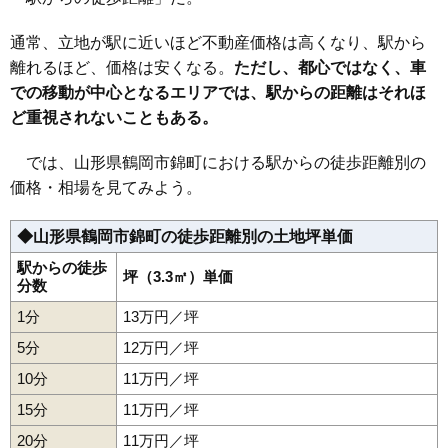
33
日出
10万円
647万円
5.3%
34
城南町
10万円
853万円
7.2%
通常、立地が駅に近いほど不動産価格は高くなり、駅から
35
日吉町
10万円
485万円
-3.0%
離れるほど、価格は安くなる。
ただし、都心ではなく、車
での移動が中心となるエリアでは、駅からの距離はそれほ
36
日和田町
10万円
559万円
6.3%
ど重視されないこともある。
37
稲生
10万円
627万円
8.2%
38
上畑町
9.7万円
613万円
4.2%
では、山形県鶴岡市錦町における駅からの徒歩距離別の
39
大宝寺
9.7万円
729万円
14.2%
価格・相場を見てみよう。
40
鳥居町
9.5万円
601万円
4.1%
◆山形県鶴岡市錦町の徒歩距離別の土地坪単価
41
美咲町
9.5万円
1,494万円
6.7%
42
神明町
9.5万円
465万円
6.4%
駅からの徒歩
坪（3.3㎡）単価
分数
43
北茅原町
9.5万円
739万円
7.4%
1分
13万円／坪
44
若葉町
9.4万円
519万円
6.4%
5分
12万円／坪
45
伊勢原町
9.3万円
925万円
3.2%
10分
11万円／坪
46
切添町
9.3万円
972万円
4.4%
15分
11万円／坪
47
美原町
9.2万円
846万円
6.3%
20分
48
道形町
11万円／坪
9.1万円
612万円
10.1%