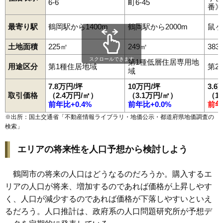
6-6
町6-45
95
加茂
3.1万円
133万円
-5.5%
番》
96
西荒屋
3.1万円
223万円
-5.1%
最寄り駅
鶴岡駅から1400m
鶴岡駅から2000m
鼠ヶ
97
中清水
3.1万円
610万円
-7.3%
土地面積
225㎡
249㎡
383
98
文下
3.0万円
1,804万円
0.2%
スクロールできます
第1種低層住居専用地
99
羽黒町荒川
2.9万円
255万円
-12.2%
用途区分
第1種住居地域
第2
域
100
藤沢
2.9万円
367万円
-8.4%
7.8万円/坪
10万円/坪
3.6
101
常盤木
2.8万円
288万円
-4.4%
取引価格
（2.4万円/㎡）
（3.1万円/㎡）
（1
前年比+0.4%
前年比+0.0%
前年
102
下清水
2.7万円
489万円
-10.6%
※出所：国土交通省「
不動産情報ライブラリ・地価公示・都道府県地価調査の
103
馬町
2.7万円
400万円
-7.7%
検索
」
104
下名川
2.6万円
170万円
-11.0%
エリアの将来性を人口予想から検討しよう
105
大岩川
2.5万円
153万円
-15.1%
106
大淀川
2.5万円
461万円
-7.9%
鶴岡市の将来の人口はどうなるのだろうか。購入するエ
107
丸岡
2.1万円
472万円
-7.0%
リアの人口が将来、増加するのであれば価格が上昇しやす
108
長沼
2.1万円
203万円
-8.7%
く、人口が減少するのであれば価格が下落しやすいといえ
109
早田
2.0万円
117万円
-20.6%
るだろう。人口推計は、政府系の人口問題研究所が予想デ
110
東岩本
2.0万円
47万円
-21.9%