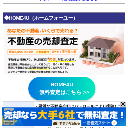
◆HOME4U（ホームフォーユー）
HOME4U
無料査定はこちら >>
・悪質な不動産会社はパトロールにより排除して
いる
特徴
・
20年以上の運営歴
があり信頼性が高い