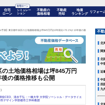
住宅ローン
住宅
不動産の
不動産
地価
シミュレー
リフォー
ローン
ション
価格相場
売却
ランキング
AI予測】東京都中央区の土地価格相場は坪845万円(10年前比+70.1%)! 10年後の価格推移も公開
不動
北
関
北
中
区の土地価格相場は坪845万円
近
 10年後の価格推移も公開
中
四
九
新）
締役CEO
、
清水千弘・一橋大学 大学院ソーシャル・データサイエ
都市デザイン学部都市工学科教授
北