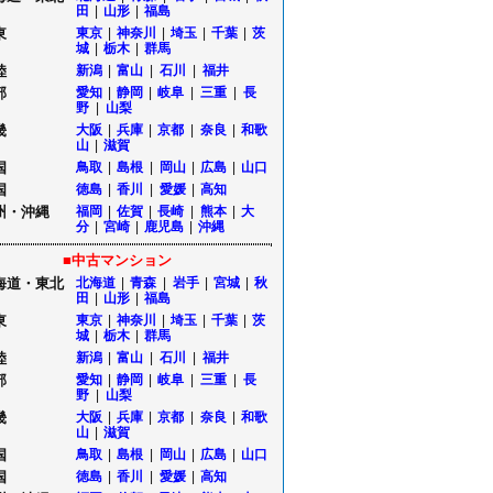
田
|
山形
|
福島
東
東京
|
神奈川
|
埼玉
|
千葉
|
茨
城
|
栃木
|
群馬
陸
新潟
|
富山
|
石川
|
福井
部
愛知
|
静岡
|
岐阜
|
三重
|
長
野
|
山梨
畿
大阪
|
兵庫
|
京都
|
奈良
|
和歌
山
|
滋賀
国
鳥取
|
島根
|
岡山
|
広島
|
山口
国
徳島
|
香川
|
愛媛
|
高知
州・沖縄
福岡
|
佐賀
|
長崎
|
熊本
|
大
分
|
宮崎
|
鹿児島
|
沖縄
■中古マンション
海道・東北
北海道
|
青森
|
岩手
|
宮城
|
秋
田
|
山形
|
福島
東
東京
|
神奈川
|
埼玉
|
千葉
|
茨
城
|
栃木
|
群馬
陸
新潟
|
富山
|
石川
|
福井
部
愛知
|
静岡
|
岐阜
|
三重
|
長
野
|
山梨
畿
大阪
|
兵庫
|
京都
|
奈良
|
和歌
山
|
滋賀
国
鳥取
|
島根
|
岡山
|
広島
|
山口
国
徳島
|
香川
|
愛媛
|
高知