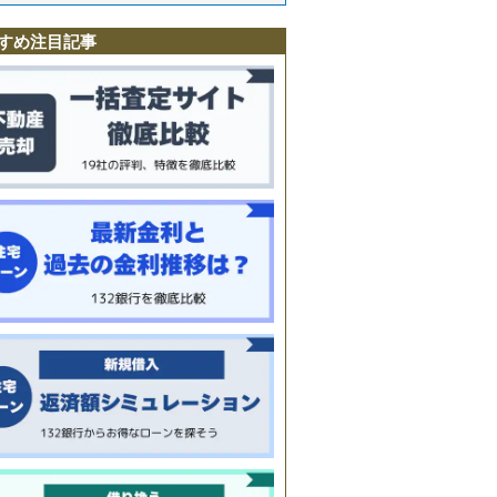
町
駅
すめ注目記事