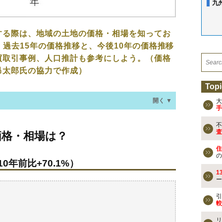
九
する際は、地域の土地の価格・相場を知ってお
、過去15年の価格推移と、今後10年の価格推移
買取引事例、人口推計も参考にしよう。（価格
昂太郎氏の協力で作成）
Topi
開く ▼
大
手
不
場は？
査
価格・相場は？
0年前比+70.1%）
住
の
0年前比+70.1%）
なる？
1
ー
買事例
引
較
検討しよう
リ