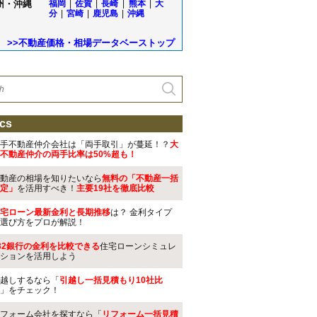
州・沖縄
福岡
|
佐賀
|
長崎
|
熊本
|
大
分
|
宮崎
|
鹿児島
|
沖縄
>>不動産価格・相場データベーストップ
cs
手不動産仲介会社は「両手取引」が蔓延！？
大
不動産仲介の両手比率は50%超も！
動産の相場を知りたいなら
無料の「不動産一括
定」
を活用すべき！
主要19社を徹底比較
宅ローン最新金利と長期推移
は？ 金利タイプ
選び方をプロが解説！
32銀行の金利を比較できる
住宅ローンシミュレ
ションを活用しよう
越しするなら「
引越し一括見積もり10社比
」をチェック！
フォーム会社を探すなら「
リフォーム一括見積