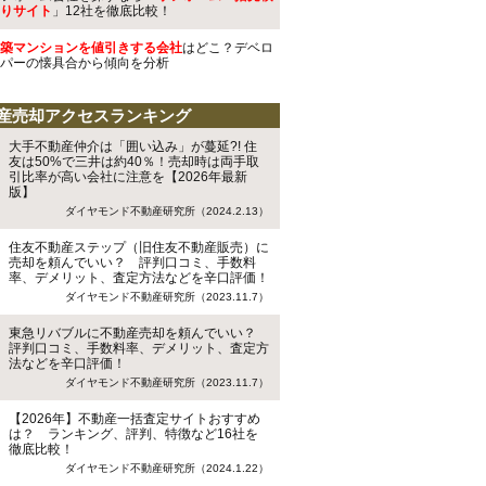
りサイト
」12社を徹底比較！
築マンションを値引きする会社
はどこ？デベロ
パーの懐具合から傾向を分析
産売却アクセスランキング
大手不動産仲介は「囲い込み」が蔓延?! 住
友は50%で三井は約40％！売却時は両手取
引比率が高い会社に注意を【2026年最新
版】
ダイヤモンド不動産研究所（2024.2.13）
住友不動産ステップ（旧住友不動産販売）に
売却を頼んでいい？ 評判口コミ、手数料
率、デメリット、査定方法などを辛口評価！
ダイヤモンド不動産研究所（2023.11.7）
東急リバブルに不動産売却を頼んでいい？
評判口コミ、手数料率、デメリット、査定方
法などを辛口評価！
ダイヤモンド不動産研究所（2023.11.7）
【2026年】不動産一括査定サイトおすすめ
は？ ランキング、評判、特徴など16社を
徹底比較！
ダイヤモンド不動産研究所（2024.1.22）