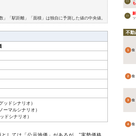
買える？
も
新
築数」「駅距離」「面積」は独自に予測した値の中央値。
ッ
不動
価
坪（グッドシナリオ）
坪（ノーマルシナリオ）
バッドシナリオ）
としては「公示地価」があるが、"実勢価格