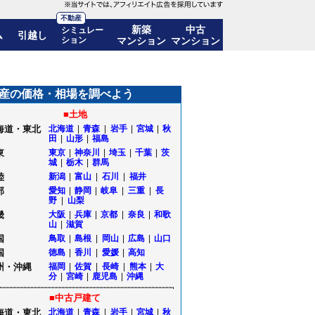
不動産
新築
中古
シミュレー
ム
引越し
ション
マンション
マンション
産の価格・相場を調べよう
■土地
海道・東北
北海道
|
青森
|
岩手
|
宮城
|
秋
田
|
山形
|
福島
東
東京
|
神奈川
|
埼玉
|
千葉
|
茨
城
|
栃木
|
群馬
陸
新潟
|
富山
|
石川
|
福井
部
愛知
|
静岡
|
岐阜
|
三重
|
長
野
|
山梨
畿
大阪
|
兵庫
|
京都
|
奈良
|
和歌
山
|
滋賀
国
鳥取
|
島根
|
岡山
|
広島
|
山口
国
徳島
|
香川
|
愛媛
|
高知
州・沖縄
福岡
|
佐賀
|
長崎
|
熊本
|
大
分
|
宮崎
|
鹿児島
|
沖縄
■中古戸建て
海道・東北
北海道
|
青森
|
岩手
|
宮城
|
秋