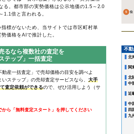
る。都市部の実勢価格は公示地価の1.5～2.0
～1.1倍と言われる。
指標がないため、当サイトでは市区町村単
勢価格をAIで推計した。
不動
売るなら複数社の査定を
北
ステップ」一括査定
関
不動産一括査定」で売却価格の目安を調べよ
北
まいステップ」の売却査定サービスなら、
大手
中
して査定依頼ができる
ので、ぜひ活用しよう（サ
近
中
選んでから「無料査定スタート」を押してください
四
九
入船
新日本橋駅
勝どき
京橋
馬喰町駅
銀座
新川
八丁堀駅
新富
築地
三越前駅
月島
佃
日本橋駅
日本橋
日本橋蛎殻町
京橋駅
銀座駅