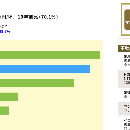
円/坪、10年前比+70.1%）
格は？
28.7%
）
不動
SU
掲
タ
HO
N
13
S
両
マ
マ
イ
掲
類