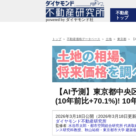
不動産
トップ
トップ
不動産価格データベース
土地
東京都
【
【AI予測】東京都中央
(10年前比+70.1%)!
2026年3月18日公開（2026年3月18日更
ダイヤモンド不動産研究所
監修者:
水谷昂太郎・都市空間総合研究所 代表取
ンス研究科教授
、
秋山祐樹・東京都市大学 建築