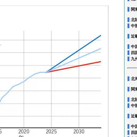
関
北
中
近
中
四
九
北
関
北
中
近
中
四