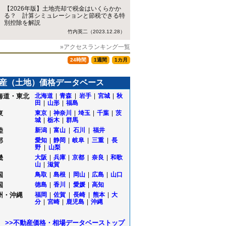
【2026年版】土地売却で税金はいくらかか
る？ 計算シミュレーションと節税できる特
別控除を解説
竹内英二（2023.12.28）
»アクセスランキング一覧
24時間
1週間
1カ月
産（土地）価格データベース
海道・東北
北海道
|
青森
|
岩手
|
宮城
|
秋
田
|
山形
|
福島
東
東京
|
神奈川
|
埼玉
|
千葉
|
茨
城
|
栃木
|
群馬
陸
新潟
|
富山
|
石川
|
福井
部
愛知
|
静岡
|
岐阜
|
三重
|
長
野
|
山梨
畿
大阪
|
兵庫
|
京都
|
奈良
|
和歌
山
|
滋賀
国
鳥取
|
島根
|
岡山
|
広島
|
山口
国
徳島
|
香川
|
愛媛
|
高知
州・沖縄
福岡
|
佐賀
|
長崎
|
熊本
|
大
分
|
宮崎
|
鹿児島
|
沖縄
>>不動産価格・相場データベーストップ