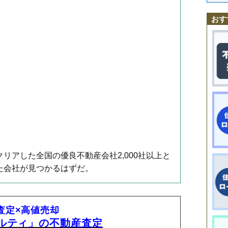
日本橋小網町
小伝馬町駅
人形町駅
日本橋小伝馬町
茅場町駅
日本橋小舟町
築地駅
東銀座駅
日本橋富沢町
銀座一丁目駅
日本橋人形町
新富町駅
月島駅
日本橋箱崎町
水天宮前駅
日本橋浜町
勝どき駅
宝町駅
日本橋堀留町
東日本橋駅
日本橋本石
馬喰横山
おす
日本橋本町
浜町駅
日本橋室町
八丁堀
東日本橋
湊
八重洲
リアした全国の優良不動産会社2,000社以上と
た会社が見つかるはずだ。
I査定×高値売却
アルティ」の不動産査定