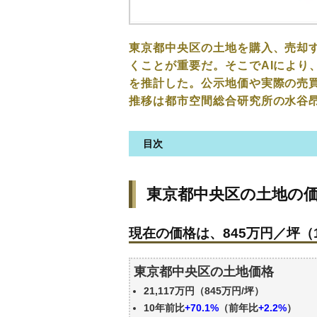
東京都中央区の土地を購入、売却
くことが重要だ。そこでAIにより
を推計した。公示地価や実際の売
推移は都市空間総合研究所の水谷
目次
東京都中央区の土地の価格・相
東京都中央区の土地の
現在の価格は、845万円／坪（1
価格を詳細に分析しよう
現在の価格は、845万円／坪（1
駅からの徒歩距離で価格はどう
東京都中央区の土地の過去の売
東京都中央区の土地価格
公示地価はいくら
21,117万円（845万円/坪）
エリアの将来性を人口予想から
10年前比
+70.1%
（前年比
+2.2%
）