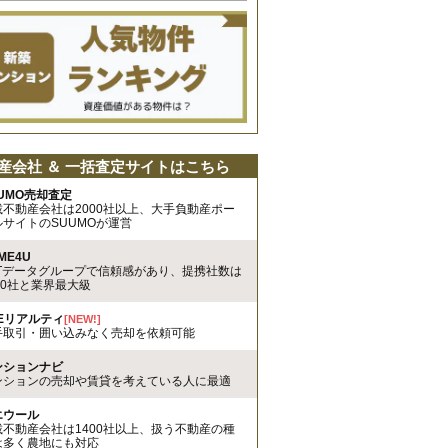
産会社 ＆ 一括査定サイトはこちら
UMO売却査定
載不動産会社は2000社以上、大手負動産ポー
ルサイトのSUUMOが運営
ME4U
TTデータグループで信頼感があり、提携社数は
00社と業界最大級
REリアルティ
[NEW!]
手取引・囲い込みなく売却を依頼可能
ンションナビ
ンションの売却や賃貸を考えている人に最適
エウール
載不動産会社は1400社以上、扱う不動産の種
は多く農地にも対応