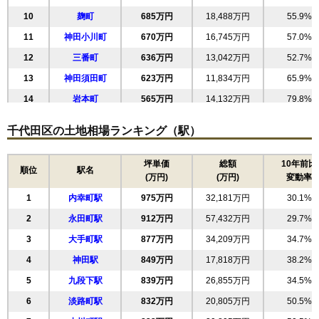
10
麹町
685万円
18,488万円
55.9%
11
神田小川町
670万円
16,745万円
57.0%
12
三番町
636万円
13,042万円
52.7%
13
神田須田町
623万円
11,834万円
65.9%
14
岩本町
565万円
14,132万円
79.8%
15
東神田
547万円
21,875万円
83.5%
千代田区の土地相場ランキング（駅）
16
神田神保町
477万円
16,202万円
47.6%
坪単価
総額
10年前比
順位
駅名
(万円)
(万円)
変動率
1
内幸町駅
975万円
32,181万円
30.1%
2
永田町駅
912万円
57,432万円
29.7%
3
大手町駅
877万円
34,209万円
34.7%
4
神田駅
849万円
17,818万円
38.2%
5
九段下駅
839万円
26,855万円
34.5%
6
淡路町駅
832万円
20,805万円
50.5%