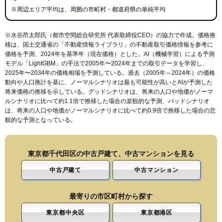
※周辺エリア平均は、周囲の市町村・都道府県の単純平均
※水谷昂太郎氏（都市空間総合研究所 代表取締役CEO）の協力で作成。価格推
移は、国土交通省の「
不動産情報ライブラリ
」の不動産取引価格情報を参考に
価格を予測、2024年を基準年（現在価格）とした。AI（機械学習）による予測
モデル「LightGBM」の手法で2005年〜2024年までの取引データを学習し、
2025年〜2034年の価格相場を予測している。過去（2005年～2024年）の価格
動向や人口推計を基に、ノーマルシナリオは最も可能性が高いとAIが予測した
将来価格の推移を示している。グッドシナリオは、将来の人口や地価がノーマ
ルシナリオに比べて約1.1倍で推移した場合の楽観的な予測、バッドシナリオ
は、将来の人口や地価がノーマルシナリオに比べて約0.9倍で推移した場合の悲
観的な予測となっている。
東京都千代田区の中古戸建て、中古マンションを見る
中古戸建て
中古マンション
最寄りの市区町村から探す
東京都中央区
東京都港区