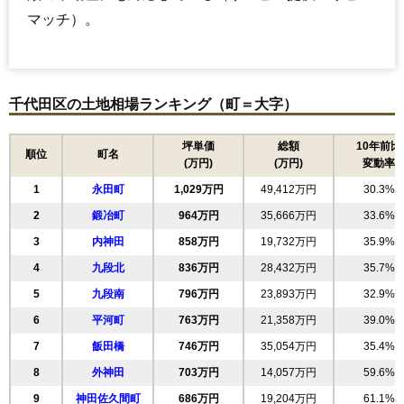
マッチ）。
千代田区の土地相場ランキング（町＝大字）
坪単価
総額
10年前比
順位
町名
(万円)
(万円)
変動率
1
永田町
1,029万円
49,412万円
30.3%
2
鍛冶町
964万円
35,666万円
33.6%
3
内神田
858万円
19,732万円
35.9%
4
九段北
836万円
28,432万円
35.7%
5
九段南
796万円
23,893万円
32.9%
6
平河町
763万円
21,358万円
39.0%
7
飯田橋
746万円
35,054万円
35.4%
8
外神田
703万円
14,057万円
59.6%
9
神田佐久間町
686万円
19,204万円
61.1%