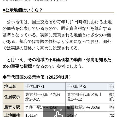
■公示地価はいくら？
公示地価は、国土交通省が毎年1月1日時点における土地
の価格を公表しているもので、固定資産税などを算定する
基準となっている。実際に売買される地価とは多少の乖離
がある。都心では実際の価格より安めになっており、郊外
では実際の価格より高めに設定されてる。
とはいえ、
その地域の不動産価格の動向・傾向を知るた
めの重要な指標
となるので、参考にしよう。
◆千代田区の公示地価（2025年1月）
地点名
千代田区-1
千代田区-2
千代
東京都千代田区九段
東京都千代田区富士
東京
住居表示
北2-3-25
見1-4-12
町1
最寄り駅
九段下駅から450m
飯田橋駅から360m
半蔵
土地面積
1511㎡
142㎡
792