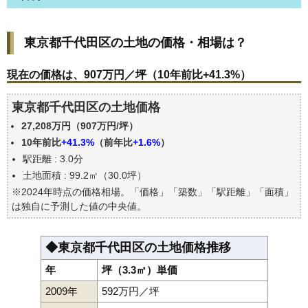
東京都千代田区の土地の価格・相場は？
東京都千代田区の土地の価格・相場は？
現在の価格は、907万円／坪（10年前比+41.3%）
価格を詳細に分析しよう
現在の価格は、907万円／坪（10年前比+41.3%）
駅からの徒歩距離で価格はどうなる？
東京都千代田区の土地価格
東京都千代田区の土地の過去の売買事例
27,208万円（907万円/坪）
公示地価はいくら
10年前比
+41.3%
（前年比
+1.6%
）
エリアの将来性を人口予想から検討しよう
駅距離 : 3.0分
自分の年収でいくらの不動産が買える？
土地面積 : 99.2㎡（30.0坪）
※2024年時点の価格相場。「価格」「築数」「駅距離」「面積」
は独自に予測した値の中央値。
◆東京都千代田区の土地価格推移
年
坪（3.3㎡）単価
2009年
592万円／坪