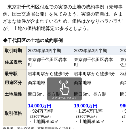
東京都千代田区付近での実際の土地の成約事例（売却事
例、国土交通省公開）を見てみよう。実際の売買は、さま
ざまな物件が含まれているため、価格はかなりバラバラだ
が、 土地の価格相場算定の参考としよう。
◆千代田区の土地の成約事例
取引時期
2023年第3四半期
2023年第3四半期
20
東京都千代田区岩本
東京都千代田区岩本
東京
住居表示
町
町
佐久
最寄駅
岩本町駅から徒歩4分
岩本町駅から徒歩4分
秋葉
用途区分
商業地域
商業地域
商業
土地属性
間口6m、長方形
間口6m、長方形
間口
スクロールできます
14,000万円
19,000万円
96
・924万円/坪
・1,254万円/坪
・9
取引価格
（280万円/m²）
（380万円/m²）
（27
・土地面積50㎡
・土地面積50㎡
・土
※参考：国土交通省「
不動産情報ライブラリ
」