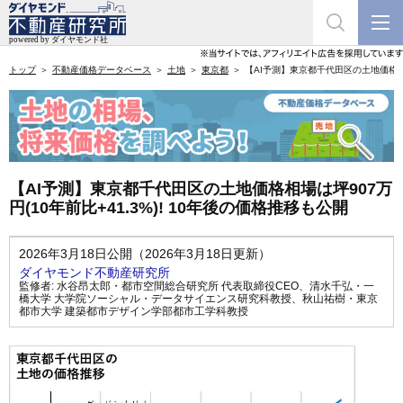
トップ
不動産価格データベース
土地
東京都
【AI予測】東京都千代田区の土地価格相場は
【AI予測】東京都千代田区の土地価格相場は坪907万
円(10年前比+41.3%)! 10年後の価格推移も公開
2026年3月18日公開（2026年3月18日更新）
ダイヤモンド不動産研究所
監修者:
水谷昂太郎・都市空間総合研究所 代表取締役CEO
、
清水千弘・一
橋大学 大学院ソーシャル・データサイエンス研究科教授
、
秋山祐樹・東京
都市大学 建築都市デザイン学部都市工学科教授