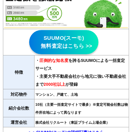
SUUMO(スーモ)
無料査定はこちら >>
・
圧倒的な知名度
を誇るSUUMOによる一括査定
サービス
特徴
・主要大手不動産会社から地元に強い不動産会社
まで
2000社以上
が登録
対応物件
マンション、戸建て、土地
10社（主要一括査定サイトで最多）※査定可能会社数は物
紹介会社数
件所在地によって異なります
運営会社
株式会社リクルート（東証プライム上場企業）