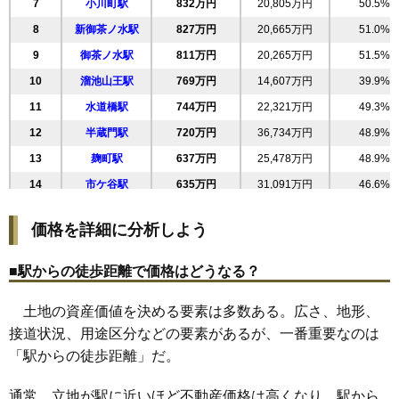
7
小川町駅
832万円
20,805万円
50.5%
8
新御茶ノ水駅
827万円
20,665万円
51.0%
9
御茶ノ水駅
811万円
20,265万円
51.5%
10
溜池山王駅
769万円
14,607万円
39.9%
11
水道橋駅
744万円
22,321万円
49.3%
12
半蔵門駅
720万円
36,734万円
48.9%
13
麹町駅
637万円
25,478万円
48.9%
14
市ケ谷駅
635万円
31,091万円
46.6%
15
末広町駅
607万円
12,739万円
60.1%
価格を詳細に分析しよう
16
秋葉原駅
592万円
17,751万円
82.4%
17
岩本町駅
578万円
16,172万円
80.3%
■駅からの徒歩距離で価格はどうなる？
18
神保町駅
464万円
13,920万円
49.0%
土地の資産価値を決める要素は多数ある。広さ、地形、
19
飯田橋駅
434万円
14,550万円
60.0%
接道状況、用途区分などの要素があるが、一番重要なのは
20
四ツ谷駅
386万円
11,582万円
47.9%
「駅からの徒歩距離」だ。
通常、立地が駅に近いほど不動産価格は高くなり、駅から