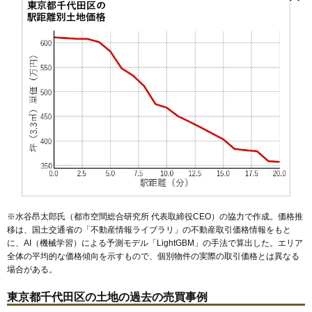
秋葉原駅
神田駅
四ツ谷駅
御茶ノ水駅
市ケ谷駅
飯田橋駅
飯田橋
岩本町
内神田
鍛冶町
神田小川町
神田佐久間町
水道橋駅
末広町駅
溜池山王駅
淡路町駅
大手町駅
九段下駅
神田神保町
神田須田町
九段北
九段南
麹町
三番町
外神田
新御茶ノ水駅
麹町駅
永田町駅
半蔵門駅
神保町駅
内幸町駅
永田町
東神田
平河町
小川町駅
岩本町駅
※水谷昂太郎氏（都市空間総合研究所 代表取締役CEO）の協力で作成。価格推
移は、国土交通省の「
不動産情報ライブラリ
」の不動産取引価格情報をもと
に、AI（機械学習）による予測モデル「LightGBM」の手法で算出した。エリア
全体の平均的な価格傾向を示すもので、個別物件の実際の取引価格とは異なる
場合がある。
東京都千代田区の土地の過去の売買事例