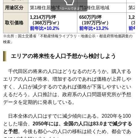
用途区分
第1種住居地域
第1種住居地域
第2
スクロールできます
1,214万円/坪
650万円/坪
1,2
取引価格
（368万円/㎡）
（197万円/㎡）
（3
前年比+10.2%
前年比+13.2%
前年
※出所：国土交通省「
不動産情報ライブラリ・地価公示・都道府県地価調査の
検索
」
エリアの将来性を人口予想から検討しよう
千代田区の将来の人口はどうなるのだろうか。購入する
エリアの人口が将来、増加するのであれば価格が上昇しや
すく、人口が減少するのであれば価格が下落しやすいとい
えるだろう。人口推計は、政府系の人口問題研究所が予想
データを定期的に発表している。
日本全体の人口はすでに減少傾向にある。2020年を100
とした場合、
2050年には、全国の人口は83.0まで減少する
と予想
。今後も都心への人口の移転は続くため、都会であ