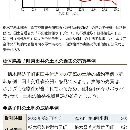
※水谷昂太郎氏（都市空間総合研究所 代表取締役CEO）の協力で作成。価格推
移は、国土交通省の「
不動産情報ライブラリ
」の不動産取引価格情報をもと
に、AI（機械学習）による予測モデル「LightGBM」の手法で算出した。エリア
全体の平均的な価格傾向を示すもので、個別物件の実際の取引価格とは異なる
場合がある。
栃木県益子町東田井の土地の過去の売買事例
栃木県益子町東田井付近での実際の土地の成約事例（売
却事例、国土交通省公開）を見てみよう。実際の売買は、
さまざまな物件が含まれているため、価格はかなりバラバ
ラだが、 土地の価格相場算定の参考としよう。
◆益子町の土地の成約事例
取引時期
2023年第3四半期
2023年第3四半期
20
栃木県芳賀郡益子町
栃木県芳賀郡益子町
栃木
住居表示