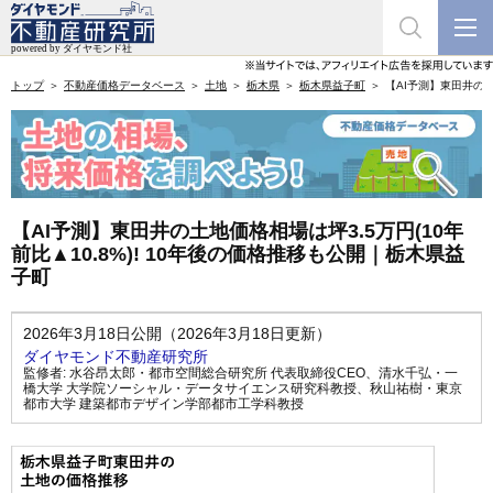
トップ
不動産価格データベース
土地
栃木県
栃木県益子町
【AI予測】東田井の土
【AI予測】東田井の土地価格相場は坪3.5万円(10年
前比▲10.8%)! 10年後の価格推移も公開｜栃木県益
子町
2026年3月18日公開（2026年3月18日更新）
ダイヤモンド不動産研究所
監修者:
水谷昂太郎・都市空間総合研究所 代表取締役CEO
、
清水千弘・一
橋大学 大学院ソーシャル・データサイエンス研究科教授
、
秋山祐樹・東京
都市大学 建築都市デザイン学部都市工学科教授