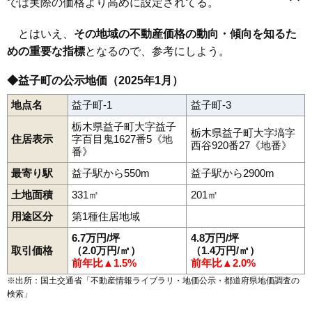
では実際の価格より高めに設定されてる。
芦沼
大沢
小宅
上大羽
上山
北中
長堤
七井
生田目
塙
東田井
前沢
益子駅
七井駅
益子
山本
七井中央
とはいえ、
その地域の不動産価格の動向・傾向を知るた
めの重要な指標
となるので、参考にしよう。
◆益子町の公示地価（2025年1月）
地点名
益子町-1
益子町-3
栃木県益子町大字益子
栃木県益子町大字塙字
住居表示
字百目鬼1627番5《地
西谷920番27《地番》
番》
最寄り駅
益子駅から550m
益子駅から2900m
土地面積
331㎡
201㎡
用途区分
第1種住居地域
6.7万円/坪
4.8万円/坪
取引価格
（2.0万円/㎡）
（1.4万円/㎡）
前年比▲1.5%
前年比▲2.0%
※出所：国土交通省「
不動産情報ライブラリ・地価公示・都道府県地価調査の
検索
」