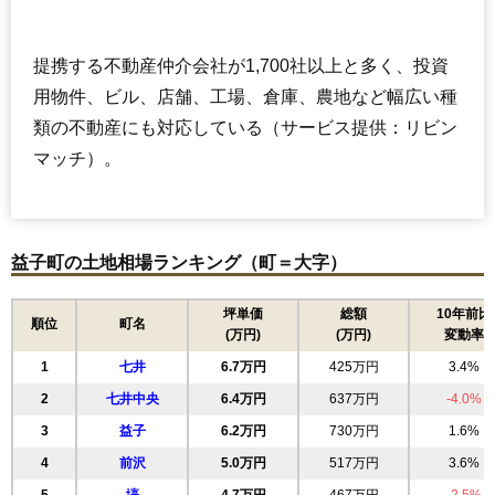
提携する不動産仲介会社が1,700社以上と多く、投資
用物件、ビル、店舗、工場、倉庫、農地など幅広い種
類の不動産にも対応している（サービス提供：リビン
マッチ）。
益子町の土地相場ランキング（町＝大字）
坪単価
総額
10年前比
順位
町名
(万円)
(万円)
変動率
1
七井
6.7万円
425万円
3.4%
2
七井中央
6.4万円
637万円
-4.0%
3
益子
6.2万円
730万円
1.6%
4
前沢
5.0万円
517万円
3.6%