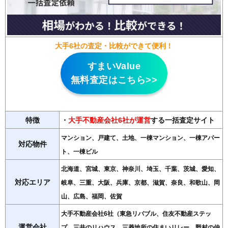
大手6社の査定・比較ができて便利！
すまいValue
無料査定はこちら>>
特徴
・
大手不動産会社6社が運営
する一括査定サイト
マンション、戸建て、土地、一棟マンション、一棟アパー
対応物件
ト、一棟ビル
北海道、宮城、東京、神奈川、埼玉、千葉、茨城、愛知、
対応エリア
岐阜、三重、大阪、兵庫、京都、滋賀、奈良、和歌山、岡
山、広島、福岡、佐賀
大手不動産会社6社（東急リバブル、住友不動産ステッ
運営会社
プ、三井のリハウス、三菱地所の住まいリレー、野村の仲