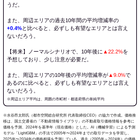
うだ。
また、周辺エリアの過去10年間の平均増減率の
+0.4%
と比べると、必ずしも有望なエリアとは言え
ないだろう。
【将来】ノーマルシナリオで、10年後に
▲22.2%
を
予想しており、少し注意が必要だ。
また、周辺エリアの10年後の平均増減率が
▲9.0%
で
あるのに比べると、必ずしも有望なエリアとは言え
ないだろう。
※周辺エリア平均は、周囲の市町村・都道府県の単純平均
※水谷昂太郎氏（都市空間総合研究所 代表取締役CEO）の協力で作成。価格推
移は、国土交通省の「
不動産情報ライブラリ
」の不動産取引価格情報を参考に
価格を予測、2024年を基準年（現在価格）とした。AI（機械学習）による予測
モデル「LightGBM」の手法で2005年〜2024年までの取引データを学習し、
2025年〜2034年の価格相場を予測している。過去（2005年～2024年）の価格