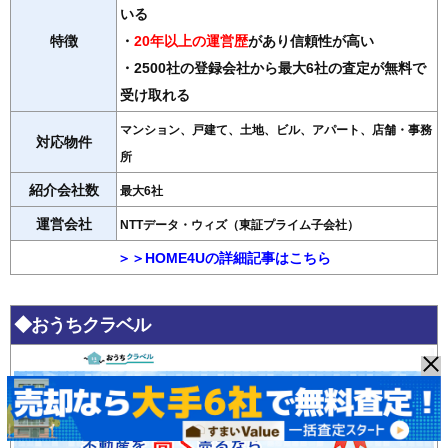
いる
特徴
・
20年以上の運営歴
があり信頼性が高い
・2500社の登録会社から最大6社の査定が無料で
受け取れる
マンション、戸建て、土地、ビル、アパート、店舗・事務
対応物件
所
紹介会社数
最大6社
運営会社
NTTデータ・ウィズ（東証プライム子会社）
＞＞HOME4Uの詳細記事はこちら
◆おうちクラベル