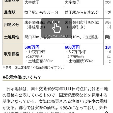
大字益子
大字益子
大字
最寄駅
益子駅から徒歩ー分
益子駅から徒歩29分
七井
未分類都市計画区域
未分類都市計画区域
未分
用途区分
（非線引き）
（非線引き）
（非
スクロールできます
土地属性
間口33m、台形
間口10m、ほぼ整形
間口
500万円
600万円
18
・1.9万円/坪
・5.7万円/坪
・4
取引価格
（0.6万円/m²）
（1.7万円/m²）
（1.
・土地面積860㎡
・土地面積350㎡
・土
※参考：国土交通省「
不動産情報ライブラリ
」
■公示地価はいくら？
公示地価は、国土交通省が毎年1月1日時点における土地
の価格を公表しているもので、固定資産税などを算定する
基準となっている。実際に売買される地価とは多少の乖離
がある。都心では実際の価格より安めになっており、郊外