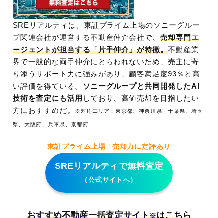
SREリアルティは、東証プライム上場のソニーグルー
プ関連会社が運営する不動産仲介会社で、
売却専門エ
ージェントが担当する「片手仲介」が特徴。
不動産業
界で一般的な両手仲介にとらわれないため、
売主に寄
り添うサポート力に強みがあり、顧客満足度93％と高
い評価を得ている。
ソニーグループと共同開発したAI
技術を査定にも活用
しており、高値売却を目指したい
方におすすめだ。
※対応エリア：東京都、神奈川県、千葉県、埼玉
県、大阪府、兵庫県、京都府
東証プライム上場！売却力に定評あり
SREリアルティで無料査定
（公式サイトへ）
おすすめ不動産一括査定サイト
はこちら
※