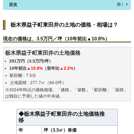
目次
開く ▼
栃木県益子町東田井の土地の価格・相場は？
栃木県益子町東田井の土地の価格・相場は？
現在の価格は、3.5万円／坪（10年前比▲10.8%）
価格を詳細に分析しよう
現在の価格は、3.5万円／坪（10年前比▲10.8%）
駅からの徒歩距離で価格はどうなる？
栃木県益子町東田井の土地価格
栃木県益子町東田井の土地の過去の売買事例
291万円（3.5万円/坪）
公示地価はいくら
10年前比
▲10.8%
（前年比
▲2.2%
）
エリアの将来性を人口予想から検討しよう
駅距離 : 7.5分
自分の年収でいくらの不動産が買える？
土地面積 : 277.7㎡（84.0坪）
※2024年時点の価格相場。「価格」「築数」「駅距離」「面積」
は独自に予測した値の中央値。
◆栃木県益子町東田井の土地価格推
移
年
坪（3.3㎡）単価