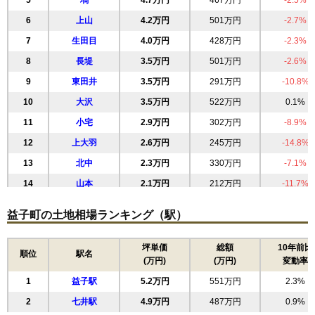
5
塙
4.7万円
467万円
-2.5%
6
上山
4.2万円
501万円
-2.7%
7
生田目
4.0万円
428万円
-2.3%
8
長堤
3.5万円
501万円
-2.6%
9
東田井
3.5万円
291万円
-10.8%
10
大沢
3.5万円
522万円
0.1%
11
小宅
2.9万円
302万円
-8.9%
12
上大羽
2.6万円
245万円
-14.8%
13
北中
2.3万円
330万円
-7.1%
14
山本
2.1万円
212万円
-11.7%
15
芦沼
1.7万円
342万円
-11.1%
益子町の土地相場ランキング（駅）
坪単価
総額
10年前比
順位
駅名
(万円)
(万円)
変動率
1
益子駅
5.2万円
551万円
2.3%
2
七井駅
4.9万円
487万円
0.9%