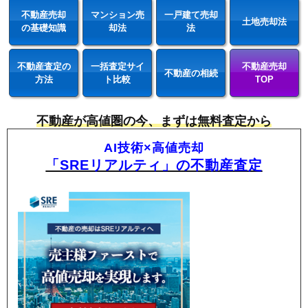
不動産売却
マンション売
一戸建て売却
土地売却法
の基礎知識
却法
法
不動産査定の
一括査定サイ
不動産売却
不動産の相続
方法
ト比較
TOP
不動産が高値圏の今、まずは無料査定から
AI技術×高値売却
「SREリアルティ」の不動産査定