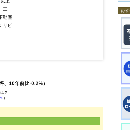
社以上
稲毛田
祖母井
上延生
下高根沢
西高橋
西水沼
芳賀台
東高橋
東水沼
、工
八ツ木
与能
祖母井南
おす
不動産
：リビ
坪、10年前比-0.2%）
格は？
8%
）