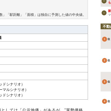
も
新
築数」「駅距離」「面積」は独自に予測した値の中央値。
ッ
不動
価
グッドシナリオ）
ノーマルシナリオ）
バッドシナリオ）
としては「公示地価」があるが、"実勢価格