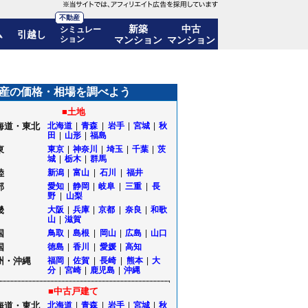
不動産
新築
中古
シミュレー
ム
引越し
ション
マンション
マンション
産の価格・相場を調べよう
■土地
海道・東北
北海道
|
青森
|
岩手
|
宮城
|
秋
田
|
山形
|
福島
東
東京
|
神奈川
|
埼玉
|
千葉
|
茨
城
|
栃木
|
群馬
陸
新潟
|
富山
|
石川
|
福井
部
愛知
|
静岡
|
岐阜
|
三重
|
長
野
|
山梨
畿
大阪
|
兵庫
|
京都
|
奈良
|
和歌
山
|
滋賀
国
鳥取
|
島根
|
岡山
|
広島
|
山口
国
徳島
|
香川
|
愛媛
|
高知
州・沖縄
福岡
|
佐賀
|
長崎
|
熊本
|
大
分
|
宮崎
|
鹿児島
|
沖縄
■中古戸建て
海道・東北
北海道
|
青森
|
岩手
|
宮城
|
秋