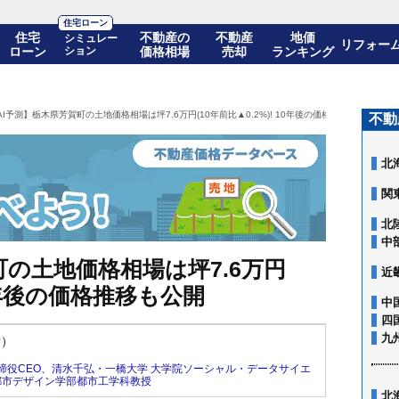
住宅ローン
住宅
不動産の
不動産
地価
シミュレー
リフォー
ローン
ション
価格相場
売却
ランキング
AI予測】栃木県芳賀町の土地価格相場は坪7.6万円(10年前比▲0.2%)! 10年後の価格推移も公開
不動
北
関
北
中
町の土地価格相場は坪7.6万円
近
 10年後の価格推移も公開
中
四
九
新）
締役CEO
、
清水千弘・一橋大学 大学院ソーシャル・データサイエ
都市デザイン学部都市工学科教授
北