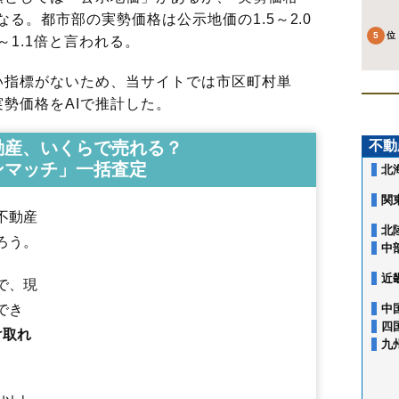
る。都市部の実勢価格は公示地価の1.5～2.0
～1.1倍と言われる。
指標がないため、当サイトでは市区町村単
勢価格をAIで推計した。
動産、いくらで売れる？
不動
ンマッチ」一括査定
北
関
不動産
北
ろう。
中
近
で、現
でき
中
四
け取れ
九