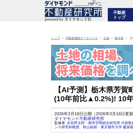
不動産
トップ
トップ
不動産価格データベース
土地
栃木県
【
【AI予測】栃木県芳賀
(10年前比▲0.2%)!
2026年3月18日公開（2026年3月18日更
ダイヤモンド不動産研究所
監修者:
水谷昂太郎・都市空間総合研究所 代表取
ンス研究科教授
、
秋山祐樹・東京都市大学 建築