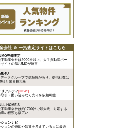
産会社 ＆ 一括査定サイトはこちら
UMO売却査定
載不動産会社は2000社以上、大手負動産ポー
ルサイトのSUUMOが運営
ME4U
TTデータグループで信頼感があり、提携社数は
00社と業界最大級
REリアルティ
[NEW!]
手取引・囲い込みなく売却を依頼可能
ULL HOME'S
載不動産会社は約1700社で最大級、対応する
動産の種類も幅広い
ンションナビ
ンションの売却や賃貸を考えている人に最適