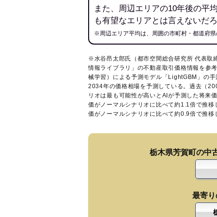
また、周辺エリアの10年後の平
も有望なエリアとは言えないだ
※周辺エリア平均は、周囲の市町村・都道府県
※水谷昂太郎氏（都市空間総合研究所 代表取
情報ライブラリ
」の不動産取引価格情報を参考
械学習）による予測モデル「LightGBM」の手
2034年の価格相場を予測している。過去（2
リオは最も可能性が高いとAIが予測した将来
価がノーマルシナリオに比べて約1.1倍で推
価がノーマルシナリオに比べて約0.9倍で推
栃木県芳賀町の中
最寄り