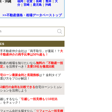
州・沖縄
福岡
|
佐賀
|
長崎
|
熊本
|
大
分
|
宮崎
|
鹿児島
|
沖縄
>>不動産価格・相場データベーストップ
cs
手不動産仲介会社は「両手取引」が蔓延！？
大
不動産仲介の両手比率は50%超も！
動産の相場を知りたいなら
無料の「不動産一括
定」
を活用すべき！
主要19社を徹底比較
宅ローン最新金利と長期推移
は？ 金利タイプ
選び方をプロが解説！
32銀行の金利を比較できる
住宅ローンシミュレ
ションを活用しよう
越しするなら「
引越し一括見積もり10社比
」をチェック！
フォーム会社を探すなら「
リフォーム一括見積