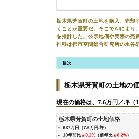
栃木県芳賀町の土地を購入、売却
くことが重要だ。そこでAIにより
を推計した。公示地価や実際の売
推移は都市空間総合研究所の水谷
目次
栃木県芳賀町の土地の価格・相
栃木県芳賀町の土地の
現在の価格は、7.6万円／坪（1
価格を詳細に分析しよう
現在の価格は、7.6万円／坪（1
栃木県芳賀町の土地の過去の売
公示地価はいくら
栃木県芳賀町の土地価格
エリアの将来性を人口予想から
637万円（7.6万円/坪）
自分の年収でいくらの不動産が
10年前比
▲0.2%
（前年比
▲0.2%
）