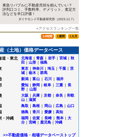
東急リバブルに不動産売却を頼んでいい？
評判口コミ、手数料率、デメリット、査定方
法などを辛口評価！
ダイヤモンド不動産研究所（2023.11.7）
»アクセスランキング一覧
24時間
1週間
1カ月
産（土地）価格データベース
海道・東北
北海道
|
青森
|
岩手
|
宮城
|
秋
田
|
山形
|
福島
東
東京
|
神奈川
|
埼玉
|
千葉
|
茨
城
|
栃木
|
群馬
陸
新潟
|
富山
|
石川
|
福井
部
愛知
|
静岡
|
岐阜
|
三重
|
長
野
|
山梨
畿
大阪
|
兵庫
|
京都
|
奈良
|
和歌
山
|
滋賀
国
鳥取
|
島根
|
岡山
|
広島
|
山口
国
徳島
|
香川
|
愛媛
|
高知
州・沖縄
福岡
|
佐賀
|
長崎
|
熊本
|
大
分
|
宮崎
|
鹿児島
|
沖縄
>>不動産価格・相場データベーストップ