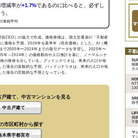
均増減率が
+1.7%
であるのに比べると、必ずし
ろう。
の単純平均
締役CEO）の協力で作成。価格推移は、国土交通省の「
不動産
に価格を予測、2024年を基準年（現在価格）とした。AI（機
法で2005年〜2024年までの取引データを学習し、2025年〜
不動
005年～2024年）の価格動向や人口推計を基に、ノーマルシナ
SU
価格の推移を示している。グッドシナリオは、将来の人口や地
掲
移した場合の楽観的な予測、バッドシナリオは、将来の人口や地
タ
移した場合の悲観的な予測となっている。
HO
N
13
古戸建て、中古マンションを見る
S
両
中古戸建て
LIF
掲
不
の市区町村から探す
マ
栃木県宇都宮市
マ