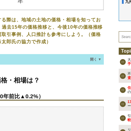
九
する際は、地域の土地の価格・相場を知ってお
、過去15年の価格推移と、今後10年の価格推移
買取引事例、人口推計も参考にしよう。（価格
昂太郎氏の協力で作成）
Topi
開く ▼
大
手
不
場は？
査
価格・相場は？
0年前比▲0.2%）
住
の
0年前比▲0.2%）
買事例
1
ー
検討しよう
引
較
買える？
リ