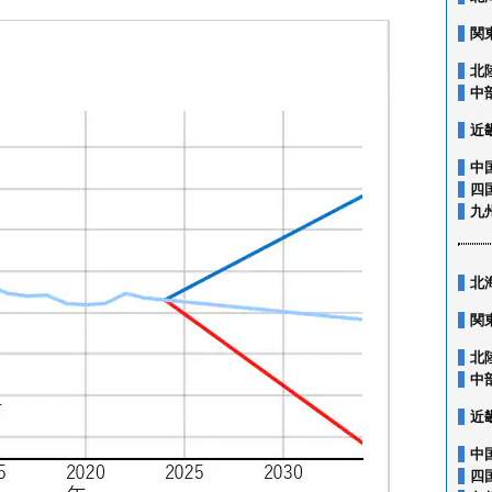
関
北
中
近
中
四
九
北
関
北
中
近
中
四