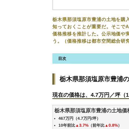
栃木県那須塩原市豊浦の土地を購
知っておくことが重要だ。そこでA
価格推移を推計した。公示地価や
う。（価格推移は都市空間総合研
目次
栃木県那須塩原市豊浦の土地の
栃木県那須塩原市豊浦
現在の価格は、4.7万円／坪（1
価格を詳細に分析しよう
現在の価格は、4.7万円／坪（1
駅からの徒歩距離で価格はどう
栃木県那須塩原市豊浦の土地の
栃木県那須塩原市豊浦の土地価
公示地価はいくら
467万円（4.7万円/坪）
エリアの将来性を人口予想から
10年前比
▲3.7%
（前年比
▲0.8%
）