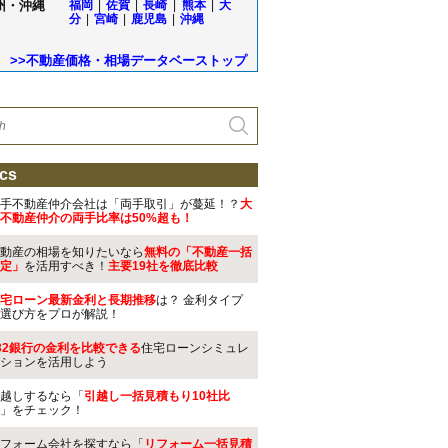
州・沖縄
福岡
|
佐賀
|
長崎
|
熊本
|
大
分
|
宮崎
|
鹿児島
|
沖縄
>>不動産価格・相場データベーストップ
cs
手不動産仲介会社は「両手取引」が蔓延！？
大
不動産仲介の両手比率は50%超も！
動産の相場を知りたいなら
無料の「不動産一括
定」
を活用すべき！
主要19社を徹底比較
宅ローン最新金利と長期推移
は？ 金利タイプ
選び方をプロが解説！
32銀行の金利を比較できる
住宅ローンシミュレ
ションを活用しよう
越しするなら「
引越し一括見積もり10社比
」をチェック！
フォーム会社を探すなら「
リフォーム一括見積