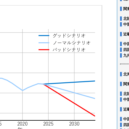
関
北
中
近
中
四
九
北
関
北
中
近
中
四