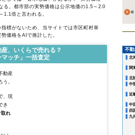
る。都市部の実勢価格は公示地価の1.5～2.0
～1.1倍と言われる。
指標がないため、当サイトでは市区町村単
勢価格をAIで推計した。
動産、いくらで売れる？
不動
ンマッチ」一括査定
北
関
不動産
北
ろう。
中
近
で、現
でき
中
四
け取れ
青木
東町
あたご町
阿波町
井口
石林
一区町
扇町
大原間
大原間西
九
春日町
鹿野崎
上赤田
上厚崎
上大塚新田
上大貫
上郷屋
上中野
上横
唐杉
北赤田
北栄町
北二つ室
北弥六
北和田
共墾社
清住町
沓掛
黒磯
黒磯幸町
越堀
五軒町
小結
埼玉
笹沼
佐野
三区町
三本木
塩野崎