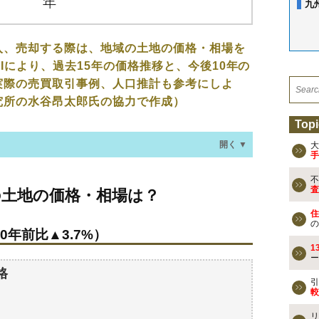
九
入、売却する際は、地域の土地の価格・相場を
Iにより、過去15年の価格推移と、今後10年の
実際の売買取引事例、人口推計も参考にしよ
究所の水谷昂太郎氏の協力で作成）
Topi
開く ▼
大
手
不
価格・相場は？
査
の土地の価格・相場は？
0年前比▲3.7%）
住
の
0年前比▲3.7%）
なる？
1
ー
過去の売買事例
格
引
較
検討しよう
リ