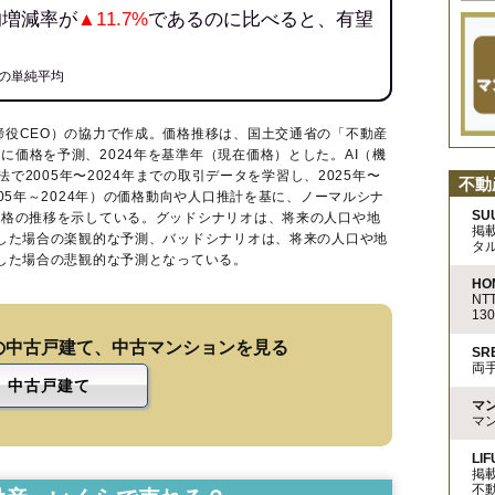
均増減率が
▲11.7%
であるのに比べると、有望
の単純平均
締役CEO）の協力で作成。価格推移は、国土交通省の「
不動産
に価格を予測、2024年を基準年（現在価格）とした。AI（機
法で2005年〜2024年までの取引データを学習し、2025年〜
不動
005年～2024年）の価格動向や人口推計を基に、ノーマルシナ
SU
価格の推移を示している。グッドシナリオは、将来の人口や地
掲
移した場合の楽観的な予測、バッドシナリオは、将来の人口や地
タ
移した場合の悲観的な予測となっている。
HO
N
13
の中古戸建て、中古マンションを見る
S
両
中古戸建て
マ
マ
LIF
掲
不