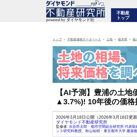
不動産
トップ
トップ
不動産価格データベース
土地
栃木県
栃
【AI予測】豊浦の土地価
▲3.7%)! 10年後
2026年3月18日公開（2026年3月18日更
ダイヤモンド不動産研究所
監修者:
水谷昂太郎・都市空間総合研究所 代表取
ンス研究科教授
、
秋山祐樹・東京都市大学 建築