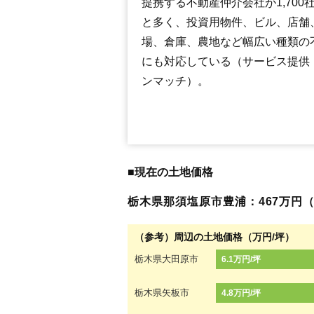
提携する不動産仲介会社が1,700
と多く、投資用物件、ビル、店舗
場、倉庫、農地など幅広い種類の
にも対応している（サービス提供
ンマッチ）。
■現在の土地価格
栃木県那須塩原市豊浦：467万円（4.
（参考）周辺の土地価格（万円/坪）
栃木県大田原市
6.1万円/坪
栃木県矢板市
4.8万円/坪