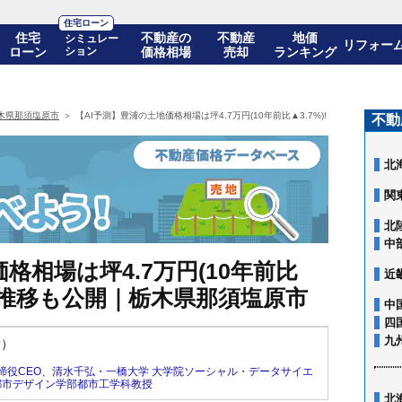
住宅ローン
住宅
不動産の
不動産
地価
シミュレー
リフォー
ローン
ション
価格相場
売却
ランキング
木県那須塩原市
【AI予測】豊浦の土地価格相場は坪4.7万円(10年前比▲3.7%)! 10年後の価
不動
北
関
北
中
格相場は坪4.7万円(10年前比
近
の価格推移も公開｜栃木県那須塩原市
中
四
九
新）
締役CEO
、
清水千弘・一橋大学 大学院ソーシャル・データサイエ
都市デザイン学部都市工学科教授
北