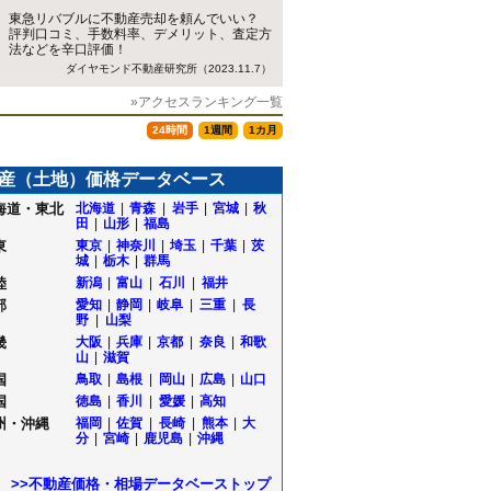
東急リバブルに不動産売却を頼んでいい？
評判口コミ、手数料率、デメリット、査定方
法などを辛口評価！
ダイヤモンド不動産研究所（2023.11.7）
»アクセスランキング一覧
24時間
1週間
1カ月
産（土地）価格データベース
海道・東北
北海道
|
青森
|
岩手
|
宮城
|
秋
田
|
山形
|
福島
東
東京
|
神奈川
|
埼玉
|
千葉
|
茨
城
|
栃木
|
群馬
陸
新潟
|
富山
|
石川
|
福井
部
愛知
|
静岡
|
岐阜
|
三重
|
長
野
|
山梨
畿
大阪
|
兵庫
|
京都
|
奈良
|
和歌
山
|
滋賀
国
鳥取
|
島根
|
岡山
|
広島
|
山口
国
徳島
|
香川
|
愛媛
|
高知
州・沖縄
福岡
|
佐賀
|
長崎
|
熊本
|
大
林
分
|
宮崎
|
鹿児島
|
沖縄
>>不動産価格・相場データベーストップ