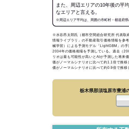
また、周辺エリアの10年後の平
なエリアと言える。
※周辺エリア平均は、周囲の市町村・都道府県
※水谷昂太郎氏（都市空間総合研究所 代表取
情報ライブラリ
」の不動産取引価格情報を参考
械学習）による予測モデル「LightGBM」の手
2034年の価格相場を予測している。過去（2
リオは最も可能性が高いとAIが予測した将来
価がノーマルシナリオに比べて約1.1倍で推
価がノーマルシナリオに比べて約0.9倍で推
栃木県那須塩原市豊浦