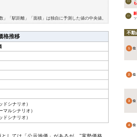
買える？
も
新
築数」「駅距離」「面積」は独自に予測した値の中央値。
ッ
不動
価格推移
価
グッドシナリオ）
ノーマルシナリオ）
バッドシナリオ）
としては「公示地価」があるが、"実勢価格