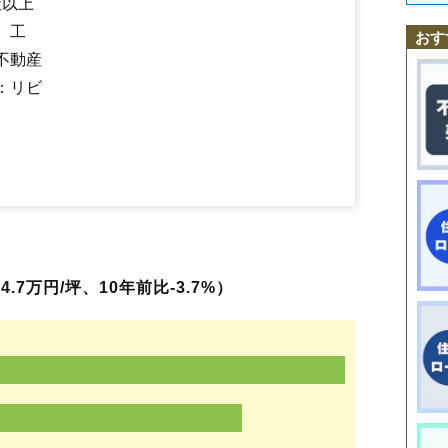
社以上
塩野崎新田
塩原
島方
下厚崎
下田野
下永田
下中野
新南
新町
末広町
住吉町
黒磯駅
関根
西那須野駅
高柳
太夫塚
那須塩原駅
中央町
槻沢
寺子
東栄
戸田
豊浦
豊浦北町
、工
おす
豊浦中町
豊浦南町
豊住町
鳥野目
中塩原
永田町
鍋掛
二区町
西赤田
不動産
西朝日町
錦町
西幸町
西栄町
西新町
西富山
西三島
西大和
接骨木
沼野田和
野間
橋本町
東赤田
東小屋
東関根
東豊浦
東原
東三島
二つ
：リビ
方京
本町
前弥六
前弥六南町
松浦町
三島
緑
南赤田
南郷屋
南町
箕輪
無栗屋
箭坪
山中新田
弥生町
豊町
横林
四区町
若草町
7万円/坪、10年前比-3.7%）