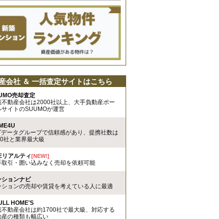
産会社 ＆ 一括査定サイトはこちら
UMO売却査定
載不動産会社は2000社以上、大手負動産ポー
ルサイトのSUUMOが運営
ME4U
TTデータグループで信頼感があり、提携社数は
00社と業界最大級
REリアルティ
[NEW!]
手取引・囲い込みなく売却を依頼可能
ンションナビ
ンションの売却や賃貸を考えている人に最適
ULL HOME'S
載不動産会社は約1700社で最大級、対応する
動産の種類も幅広い