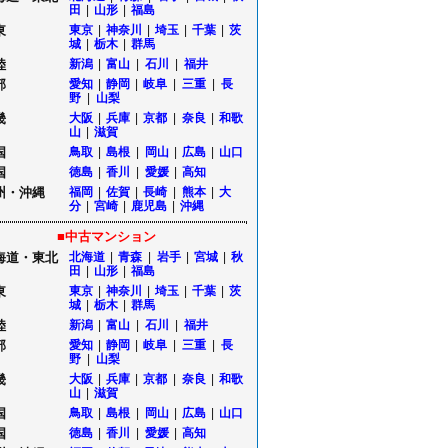
田
|
山形
|
福島
東
東京
|
神奈川
|
埼玉
|
千葉
|
茨
城
|
栃木
|
群馬
陸
新潟
|
富山
|
石川
|
福井
部
愛知
|
静岡
|
岐阜
|
三重
|
長
野
|
山梨
畿
大阪
|
兵庫
|
京都
|
奈良
|
和歌
山
|
滋賀
国
鳥取
|
島根
|
岡山
|
広島
|
山口
国
徳島
|
香川
|
愛媛
|
高知
州・沖縄
福岡
|
佐賀
|
長崎
|
熊本
|
大
分
|
宮崎
|
鹿児島
|
沖縄
■中古マンション
海道・東北
北海道
|
青森
|
岩手
|
宮城
|
秋
田
|
山形
|
福島
東
東京
|
神奈川
|
埼玉
|
千葉
|
茨
城
|
栃木
|
群馬
陸
新潟
|
富山
|
石川
|
福井
部
愛知
|
静岡
|
岐阜
|
三重
|
長
野
|
山梨
畿
大阪
|
兵庫
|
京都
|
奈良
|
和歌
山
|
滋賀
国
鳥取
|
島根
|
岡山
|
広島
|
山口
国
徳島
|
香川
|
愛媛
|
高知