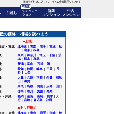
不動産
新築
中古
シミュレー
ム
引越し
ション
マンション
マンション
格推移も公開｜栃木県那須塩原市
産の価格・相場を調べよう
■土地
海道・東北
北海道
|
青森
|
岩手
|
宮城
|
秋
田
|
山形
|
福島
東
東京
|
神奈川
|
埼玉
|
千葉
|
茨
城
|
栃木
|
群馬
陸
新潟
|
富山
|
石川
|
福井
部
愛知
|
静岡
|
岐阜
|
三重
|
長
野
|
山梨
畿
大阪
|
兵庫
|
京都
|
奈良
|
和歌
山
|
滋賀
国
鳥取
|
島根
|
岡山
|
広島
|
山口
国
徳島
|
香川
|
愛媛
|
高知
州・沖縄
福岡
|
佐賀
|
長崎
|
熊本
|
大
分
|
宮崎
|
鹿児島
|
沖縄
■中古戸建て
海道・東北
北海道
|
青森
|
岩手
|
宮城
|
秋