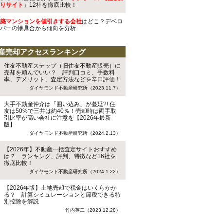
りサイト
」12社を徹底比較！
築マンションを値引きする会社
はどこ？デベロ
パーの懐具合から傾向を分析
産売却アクセスランキング
住友不動産ステップ（旧住友不動産販売）に
売却を頼んでいい？ 評判口コミ、手数料
率、デメリット、査定方法などを辛口評価！
ダイヤモンド不動産研究所（2023.11.7）
大手不動産仲介は「囲い込み」が蔓延?! 住
友は50%で三井は約40％！売却時は両手取
引比率が高い会社に注意を【2026年最新
版】
ダイヤモンド不動産研究所（2024.2.13）
【2026年】不動産一括査定サイトおすすめ
は？ ランキング、評判、特徴など16社を
徹底比較！
ダイヤモンド不動産研究所（2024.1.22）
【2026年版】土地売却で税金はいくらかか
る？ 計算シミュレーションと節税できる特
別控除を解説
竹内英二（2023.12.28）