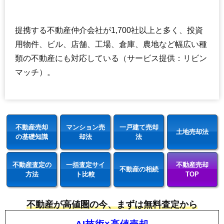
提携する不動産仲介会社が1,700社以上と多く、投資
用物件、ビル、店舗、工場、倉庫、農地など幅広い種
類の不動産にも対応している（サービス提供：リビン
マッチ）。
不動産売却
マンション売
一戸建て売却
土地売却法
の基礎知識
却法
法
不動産査定の
一括査定サイ
不動産売却
不動産の相続
方法
ト比較
TOP
不動産が高値圏の今、まずは無料査定から
AI技術×高値売却