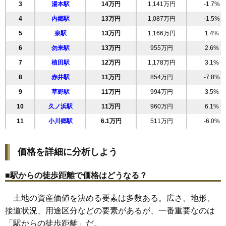
20
好間町下好間
19万円
1,646万円
6.1%
3
湯本駅
14万円
1,141万円
-1.7%
21
郷ケ丘
19万円
1,566万円
11.1%
4
内郷駅
13万円
1,087万円
-1.5%
22
葉山
19万円
1,701万円
58.0%
5
泉駅
13万円
1,166万円
1.4%
23
鹿島町久保
18万円
2,039万円
21.0%
6
勿来駅
13万円
955万円
2.6%
小名浜西君ケ塚
7
植田駅
12万円
1,178万円
3.1%
24
18万円
927万円
8.8%
町
8
赤井駅
11万円
854万円
-7.8%
25
自由ケ丘
18万円
1,577万円
12.9%
9
草野駅
11万円
994万円
3.5%
26
平下平窪
17万円
1,406万円
-0.2%
10
久ノ浜駅
11万円
960万円
6.1%
27
小名浜君ケ塚町
17万円
2,066万円
16.1%
11
小川郷駅
6.1万円
511万円
-6.0%
28
常磐関船町
17万円
1,239万円
5.7%
29
鹿島町米田
17万円
1,274万円
18.0%
価格を詳細に分析しよう
30
小名浜玉川町
17万円
1,343万円
6.0%
31
小名浜西町
17万円
1,237万円
3.6%
■駅からの徒歩距離で価格はどうなる？
32
泉ケ丘
17万円
1,539万円
20.6%
土地の資産価値を決める要素は多数ある。広さ、地形、
33
鹿島町下蔵持
17万円
1,157万円
19.9%
接道状況、用途区分などの要素があるが、一番重要なのは
34
常磐下湯長谷町
17万円
1,302万円
8.2%
「駅からの徒歩距離」だ。