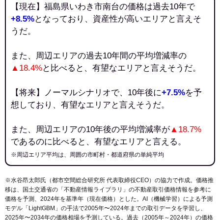
【現在】福島県いわき市南台の価格は過去10年で
+8.5%
となっており、資産性が高いエリアと言えそ
うだ。
また、周辺エリアの過去10年間の平均増減率の
▲18.4%
と比べると、有望なエリアと言えそうだ。
【将来】ノーマルシナリオで、10年後に
+7.5%
を予
想しており、有望なエリアと言えそうだ。
また、周辺エリアの10年後の平均増減率が
▲18.7%
であるのに比べると、有望なエリアと言える。
※周辺エリア平均は、周囲の市町村・都道府県の単純平均
※水谷昂太郎氏（都市空間総合研究所 代表取締役CEO）の協力で作成。価格推
移は、国土交通省の「
不動産情報ライブラリ
」の不動産取引価格情報を参考に
価格を予測、2024年を基準年（現在価格）とした。AI（機械学習）による予測
モデル「LightGBM」の手法で2005年〜2024年までの取引データを学習し、
2025年〜2034年の価格相場を予測している。過去（2005年～2024年）の価格