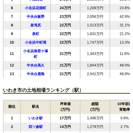
6
小名浜花畑町
24万円
1,209万円
23.8%
7
中央台飯野
23万円
2,056万円
42.9%
8
泉滝尻
22万円
1,513万円
31.1%
9
泉町
22万円
1,831万円
21.2%
10
小名浜中町境
22万円
1,747万円
13.3%
小名浜南君ケ塚
11
21万円
1,343万円
11.8%
町
12
中央台高久
21万円
1,844万円
48.0%
13
中央台鹿島
21万円
2,541万円
48.9%
14
平下荒川
21万円
1,770万円
17.6%
いわき市の土地相場ランキング（駅）
15
泉玉露
21万円
2,138万円
20.3%
16
湘南台
21万円
1,597万円
21.5%
坪単価
総額
10年前比
順位
駅名
17
内郷御厩町
20万円
1,511万円
22.2%
(万円)
(万円)
変動率
18
泉町玉露
19万円
1,325万円
21.6%
1
いわき駅
17万円
1,496万円
0.9%
19
小名浜諏訪町
19万円
1,140万円
10.5%
2
四ツ倉駅
14万円
1,279万円
2.7%