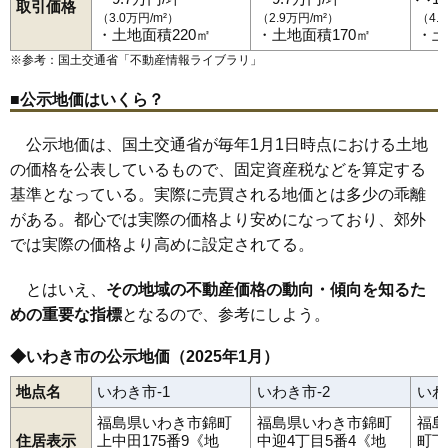
川部町
草木台
桜ケ丘
郷ケ丘
佐糠町
自由ケ丘
湘南台
81
平沼ノ内諏訪原
12万円
891万円
2.3%
取引価格
常磐上矢田町
いわき駅
赤井駅
常磐上湯長谷町
小川郷駅
勿来駅
常磐下船尾町
植田駅
泉駅
常磐下湯長谷町
湯本駅
内郷駅
（3.0万円/m²）
（2.9万円/m²）
（4.
82
四倉町上仁井田
12万円
1,243万円
-3.5%
常磐白鳥町
草野駅
四ツ倉駅
常磐関船町
久ノ浜駅
常磐西郷町
常磐藤原町
常磐松が台
・土地面積220㎡
・土地面積170㎡
・土
常磐松久須根町
常磐水野谷町
常磐湯本町
平
平赤井
83
常磐西郷町
12万円
1,131万円
-1.1%
※参考：国土交通省「
不動産情報ライブラリ
」
平赤井比良
平泉崎
平薄磯
平大室
平鎌田
平上荒川
平上平窪
平神谷作
平北白土
平塩
平下荒川
平下神谷
平下高久
平下平窪
84
小名浜
12万円
825万円
-3.8%
平豊間
平中神谷
平中平窪
平中山
平沼ノ内
平沼ノ内諏訪原
■公示地価はいくら？
平原高野
平藤間
平幕ノ内
平南白土
平谷川瀬
平山崎
平四ツ波
85
仁井田町
11万円
1,556万円
7.0%
高倉町
田人町黒田
中央台飯野
中央台鹿島
中央台高久
公示地価は、国土交通省が毎年1月1日時点における土地
中部工業団地
遠野町上遠野
遠野町滝
遠野町根岸
86
小名浜林城
11万円
953万円
-6.9%
遠野町深山田
中岡町
永崎
中之作
仁井田町
錦町
錦町中央
葉山
の価格を公表しているもので、固定資産税などを算定する
87
小名浜住吉
11万円
1,039万円
-4.1%
久之浜町金ケ沢
久之浜町末続
久之浜町田之網
久之浜町西
久之浜町久之浜
平成
南台
三和町渡戸
明治団地
山田町
洋向台
基準となっている。実際に売買される地価とは多少の乖離
88
好間町上好間
11万円
878万円
-5.2%
好間工業団地
好間町今新田
好間町小谷作
好間町上好間
がある。都心では実際の価格より安めになっており、郊外
好間町川中子
好間町北好間
好間町榊小屋
好間町下好間
89
久之浜町西
11万円
1,014万円
-0.4%
好間町中好間
四倉町
四倉町大森
四倉町上仁井田
四倉町狐塚
では実際の価格より高めに設定されてる。
四倉町駒込
四倉町下仁井田
四倉町玉山
四倉町細谷
若葉台
90
渡辺町田部
10万円
845万円
4.5%
渡辺町泉田
渡辺町田部
渡辺町洞
渡辺町松小屋
薄磯
泉滝尻
とはいえ、
その地域の不動産価格の動向・傾向を知るた
91
永崎
10万円
867万円
1.6%
めの重要な指標
となるので、参考にしよう。
92
洋向台
10万円
955万円
-5.4%
93
平中山
9.9万円
845万円
-2.6%
◆いわき市の公示地価（2025年1月）
94
内郷宮町
9.8万円
764万円
-4.3%
地点名
いわき市-1
いわき市-2
いわ
95
常磐水野谷町
9.7万円
639万円
-7.9%
福島県いわき市錦町
福島県いわき市錦町
福島
96
南台
9.5万円
743万円
8.5%
住居表示
上中田175番9《地
中迎4丁目5番4《地
町下