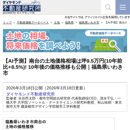
トップ
不動産価格データベース
土地
福島県
福島県いわき市
【AI予測】南台の土
【AI予測】南台の土地価格相場は坪9.5万円(10年前
比+8.5%)! 10年後の価格推移も公開｜福島県いわき
市
2026年3月18日公開（2026年3月18日更新）
ダイヤモンド不動産研究所
監修者:
水谷昂太郎・都市空間総合研究所 代表取締役CEO
、
清水千弘・一
橋大学 大学院ソーシャル・データサイエンス研究科教授
、
秋山祐樹・東京
都市大学 建築都市デザイン学部都市工学科教授