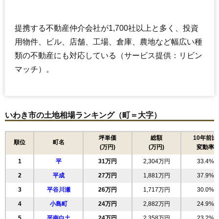
提携する不動産仲介会社が1,700社以上と多く、投資
用物件、ビル、店舗、工場、倉庫、農地など幅広い種
類の不動産にも対応している（サービス提供：リビン
マッチ）。
いわき市の土地相場ランキング（町＝大字）
坪単価
総額
10年前比
順位
町名
(万円)
(万円)
変動率
1
平
31万円
2,304万円
33.4%
2
平成
27万円
1,881万円
37.9%
3
平谷川瀬
26万円
1,717万円
30.0%
4
小島町
24万円
2,882万円
24.9%
5
平南白土
24万円
2,358万円
23.2%