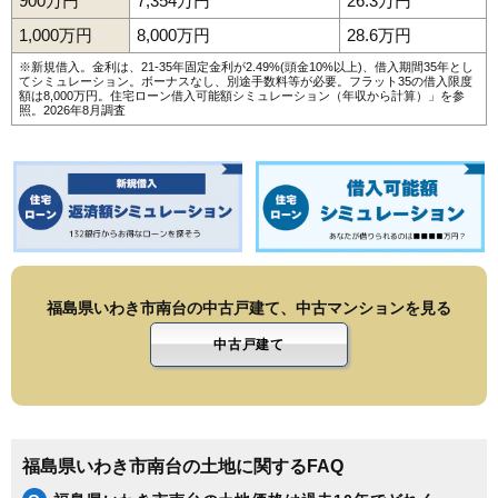
900万円
7,354万円
26.3万円
128
平泉崎
5.1万円
809万円
-3.1%
1,000万円
8,000万円
28.6万円
129
平沼ノ内
5.1万円
532万円
-13.4%
※新規借入。金利は、21-35年固定金利が2.49%(頭金10%以上)、借入期間35年とし
てシミュレーション。ボーナスなし、別途手数料等が必要。フラット35の借入限度
130
小名浜上神白
5.0万円
710万円
-4.5%
額は8,000万円。
住宅ローン借入可能額シミュレーション（年収から計算）
」を参
照。2026年8月調査
131
好間工業団地
4.9万円
2,988万円
-4.9%
132
小川町下小川
4.9万円
726万円
-9.7%
133
渡辺町洞
4.8万円
2,044万円
21.0%
134
平神谷作
4.8万円
481万円
-11.7%
135
渡辺町泉田
4.7万円
275万円
-5.3%
136
好間町川中子
4.7万円
351万円
-7.4%
福島県いわき市南台の中古戸建て、中古マンションを見る
137
常磐藤原町
4.7万円
337万円
-7.6%
138
小名浜島
4.5万円
955万円
-20.8%
中古戸建て
139
平大室
4.5万円
1,089万円
-10.1%
140
常磐松久須根町
4.5万円
749万円
-16.6%
141
平四ツ波
4.4万円
425万円
-9.9%
福島県いわき市南台の土地に関するFAQ
142
平下高久
3.9万円
535万円
-10.4%