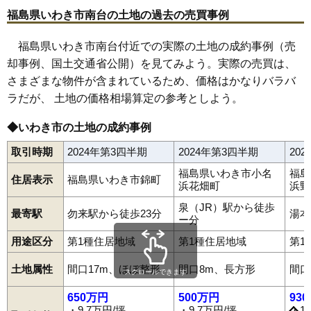
66
平中神谷
13万円
1,209万円
1.1%
福島県いわき市南台の土地の過去の売買事例
67
平塩
13万円
783万円
2.5%
福島県いわき市南台付近での実際の土地の成約事例（売
68
平中平窪
13万円
1,159万円
-2.3%
却事例、国土交通省公開）を見てみよう。実際の売買は、
69
石塚町
13万円
1,112万円
1.0%
さまざまな物件が含まれているため、価格はかなりバラバ
70
平幕ノ内
13万円
878万円
3.7%
ラだが、 土地の価格相場算定の参考としよう。
71
東田町
13万円
1,206万円
1.8%
◆いわき市の土地の成約事例
72
小名浜下神白
13万円
1,093万円
0.1%
73
石森
13万円
1,252万円
-4.2%
取引時期
2024年第3四半期
2024年第3四半期
20
東田町
石塚町
石森
泉ケ丘
泉玉露
泉町
泉町黒須野
泉町下川
泉町滝尻
泉町玉露
泉町本谷
泉もえぎ台
岩間町
植田町
後田町
74
佐糠町
12万円
1,078万円
3.4%
福島県いわき市小名
福島
内郷内町
内郷小島町
内郷高野町
内郷白水町
内郷高坂町
住居表示
福島県いわき市錦町
浜花畑町
浜野
内郷綴町
内郷御台境町
内郷御厩町
内郷宮町
江名
江畑町
75
小名浜港ケ丘
12万円
966万円
-1.0%
大久町大久
大久町小久
小川町上平
小川町上小川
小川町塩田
泉（JR）駅から徒歩
76
鹿島町御代
12万円
847万円
0.5%
小川町柴原
小川町下小川
小川町高萩
小川町西小川
小島町
最寄駅
勿来駅から徒歩23分
湯本
ー分
小名浜
小名浜相子島
小名浜愛宕上
小名浜愛宕町
小名浜大原
77
平下神谷
12万円
1,098万円
-1.1%
小名浜岡小名
小名浜金成
小名浜上神白
小名浜君ケ塚町
用途区分
第1種住居地域
第1種住居地域
第1
小名浜島
小名浜下神白
小名浜住吉
小名浜諏訪町
78
錦町
12万円
1,128万円
0.5%
小名浜玉川町
小名浜寺廻町
小名浜中町境
小名浜西君ケ塚町
小名浜西町
小名浜野田
小名浜花畑町
小名浜港ケ丘
土地属性
間口17m、ほぼ整形
間口8m、長方形
間口
79
常磐下船尾町
12万円
863万円
1.4%
スクロールできます
小名浜南君ケ塚町
小名浜南富岡
小名浜林城
小浜町
折戸
鹿島町上蔵持
鹿島町久保
鹿島町米田
鹿島町下蔵持
80
鹿島町下矢田
12万円
1,220万円
6.6%
650万円
500万円
93
鹿島町下矢田
鹿島町走熊
鹿島町船戸
鹿島町御代
金山町
・9.7万円/坪
・9.7万円/坪
・1