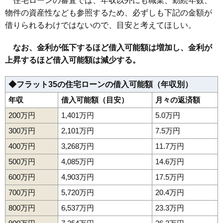
住宅ローンの審査では、年収以外にも職業、勤続年数、
112
常磐上矢田町
7.0万円
1,463万円
-1.6%
物件の資産性なども参照するため、必ずしも下記の金額が
113
中部工業団地
7.0万円
4,210万円
18.7%
借りられるわけではないので、目安と考えてほしい。
114
内郷小島町
6.9万円
1,339万円
3.5%
115
小浜町
6.9万円
515万円
-11.1%
なお、金利が低下するほど借入可能額は増加し、金利が
上昇するほど借入可能額は減少する。
116
鹿島町走熊
6.8万円
810万円
-3.4%
117
泉町下川
6.5万円
889万円
-10.5%
◆フラット35の住宅ローンの借入可能額（年収別）
118
中之作
6.5万円
271万円
-6.7%
年収
借入可能額（目安）
月々の返済額
119
江名
6.1万円
418万円
-2.1%
200万円
1,401万円
5.0万円
120
折戸
6.0万円
754万円
-3.8%
300万円
2,101万円
7.5万円
121
岩間町
5.9万円
753万円
-4.6%
400万円
3,268万円
11.7万円
122
好間町北好間
5.7万円
861万円
-10.9%
123
山田町
5.6万円
507万円
0.6%
500万円
4,085万円
14.6万円
124
泉町本谷
5.6万円
1,154万円
-9.5%
600万円
4,903万円
17.5万円
125
平豊間
5.5万円
521万円
-12.5%
700万円
5,720万円
20.4万円
126
四倉町細谷
5.3万円
725万円
-7.8%
800万円
6,537万円
23.3万円
127
平薄磯
5.3万円
601万円
-11.3%