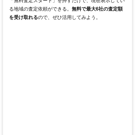
「無料査定スタート」を押すだけで、現在表示してい
159
小名浜金成
2.2万円
295万円
-15.8%
る地域の査定依頼ができる。
無料で最大6社の査定額
160
大久町大久
2.1万円
218万円
-22.3%
を受け取れる
ので、ぜひ活用してみよう。
161
四倉町駒込
2.1万円
530万円
-12.3%
162
遠野町根岸
2.1万円
214万円
-24.7%
163
大久町小久
2.1万円
165万円
-22.9%
164
久之浜町金ケ沢
1.9万円
69万円
-20.2%
165
四倉町大森
1.8万円
449万円
-27.9%
166
四倉町玉山
1.7万円
300万円
-30.1%
167
小川町上小川
1.7万円
198万円
-29.4%
168
渡辺町松小屋
1.7万円
400万円
-14.7%
169
三和町渡戸
1.5万円
133万円
-26.4%
170
川部町
1.4万円
168万円
-28.2%
171
高倉町
1.4万円
460万円
-24.7%