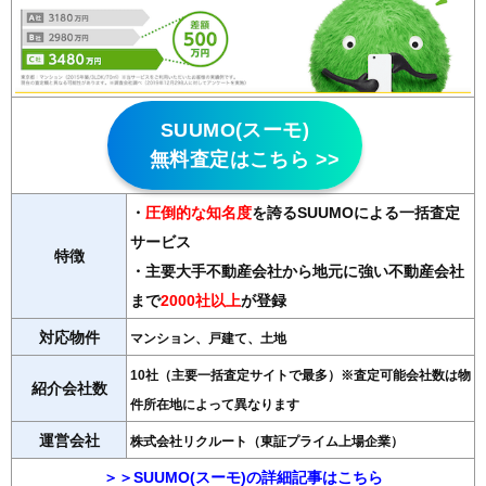
SUUMO(スーモ)
無料査定はこちら >>
・
圧倒的な知名度
を誇るSUUMOによる一括査定
サービス
特徴
・主要大手不動産会社から地元に強い不動産会社
まで
2000社以上
が登録
対応物件
マンション、戸建て、土地
10社（主要一括査定サイトで最多）※査定可能会社数は物
紹介会社数
件所在地によって異なります
運営会社
株式会社リクルート（東証プライム上場企業）
＞＞SUUMO(スーモ)の詳細記事はこちら