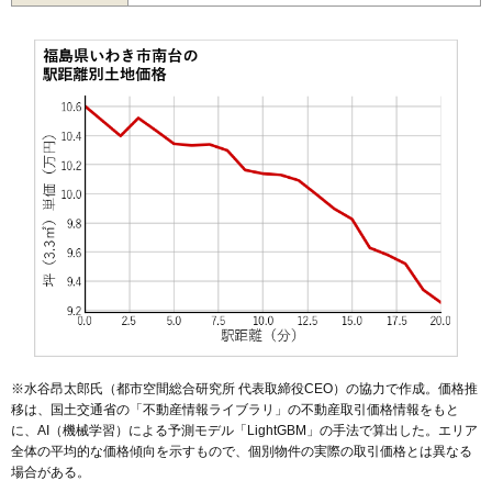
51
平北白土
15万円
1,257万円
1.3%
52
内郷御台境町
15万円
1,427万円
3.4%
53
常磐松が台
15万円
1,262万円
30.1%
54
常磐上湯長谷町
14万円
1,084万円
5.9%
55
明治団地
14万円
1,382万円
9.7%
56
桜ケ丘
14万円
982万円
14.6%
57
江畑町
14万円
732万円
11.7%
58
若葉台
14万円
1,012万円
4.2%
59
小名浜相子島
14万円
1,257万円
0.3%
60
内郷内町
14万円
956万円
0.7%
61
中岡町
14万円
1,411万円
6.5%
62
常磐白鳥町
14万円
1,071万円
4.9%
※水谷昂太郎氏（都市空間総合研究所 代表取締役CEO）の協力で作成。価格推
移は、国土交通省の「
不動産情報ライブラリ
」の不動産取引価格情報をもと
63
鹿島町船戸
14万円
937万円
3.6%
に、AI（機械学習）による予測モデル「LightGBM」の手法で算出した。エリア
64
内郷綴町
14万円
1,057万円
-1.5%
全体の平均的な価格傾向を示すもので、個別物件の実際の取引価格とは異なる
場合がある。
65
錦町中央
14万円
1,397万円
2.9%