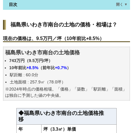
目次
開く ▼
福島県いわき市南台の土地の価格・相場は？
福島県いわき市南台の土地の価格・相場は？
現在の価格は、9.5万円／坪（10年前比+8.5%）
価格を詳細に分析しよう
現在の価格は、9.5万円／坪（10年前比+8.5%）
駅からの徒歩距離で価格はどうなる？
福島県いわき市南台の土地価格
福島県いわき市南台の土地の過去の売買事例
743万円（9.5万円/坪）
公示地価はいくら
10年前比
+8.5%
（前年比
+0.7%
）
自分の年収でいくらの不動産が買える？
駅距離 : 60.0分
土地面積 : 257.9㎡（78.0坪）
※2024年時点の価格相場。「価格」「築数」「駅距離」「面積」
は独自に予測した値の中央値。
◆福島県いわき市南台の土地価格推
移
年
坪（3.3㎡）単価