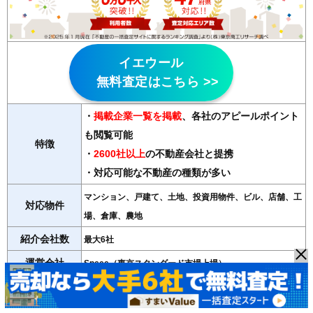
イエウール
無料査定はこちら >>
・
掲載企業一覧を掲載
、各社のアピールポイント
も閲覧可能
特徴
・
2600社以上
の不動産会社と提携
・対応可能な不動産の種類が多い
マンション、戸建て、土地、投資用物件、ビル、店舗、工
対応物件
場、倉庫、農地
紹介会社数
最大6社
運営会社
Speee（東京スタンダード市場上場）
＞＞イエウールの詳細記事はこちら