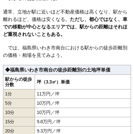
35
小名浜岡小名
17万円
1,338万円
12.0%
通常、立地が駅に近いほど不動産価格は高くなり、駅から
36
小名浜愛宕上
16万円
1,133万円
4.9%
離れるほど、価格は安くなる。
ただし、都心ではなく、車
37
小名浜大原
16万円
1,329万円
10.0%
での移動が中心となるエリアでは、駅からの距離はそれほ
38
小名浜愛宕町
16万円
1,631万円
2.6%
ど重視されないこともある。
39
草木台
16万円
1,714万円
-0.1%
40
平赤井比良
16万円
1,082万円
9.1%
では、福島県いわき市南台における駅からの徒歩距離別
の価格・相場を見てみよう。
41
内郷高坂町
16万円
1,312万円
-0.2%
42
泉もえぎ台
16万円
1,309万円
21.4%
◆福島県いわき市南台の徒歩距離別の土地坪単価
43
植田町
16万円
1,237万円
14.1%
駅からの徒歩
44
小名浜寺廻町
16万円
1,352万円
3.9%
坪（3.3㎡）単価
分数
45
平鎌田
16万円
1,655万円
2.9%
1分
11万円／坪
46
好間町中好間
15万円
1,616万円
4.1%
5分
10万円／坪
47
泉町滝尻
15万円
1,473万円
-3.5%
10分
10万円／坪
48
常磐湯本町
15万円
914万円
1.0%
15分
9.8万円／坪
49
四倉町
15万円
1,195万円
4.6%
20分
9.3万円／坪
50
後田町
15万円
1,258万円
9.5%