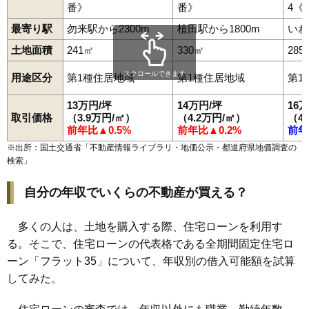
番》
番》
4《
97
久之浜町久之浜
9.5万円
825万円
3.7%
最寄り駅
勿来駅から2300m
植田駅から1800m
いわ
98
小川町高萩
9.2万円
679万円
-0.7%
土地面積
241㎡
330㎡
285
99
小川町上平
9.2万円
359万円
-2.0%
100
金山町
9.0万円
890万円
-3.8%
スクロールできます
用途区分
第1種住居地域
第1種住居地域
第1
101
小名浜野田
9.0万円
1,330万円
-10.0%
13万円/坪
14万円/坪
16
102
好間町小谷作
9.0万円
409万円
11.0%
取引価格
（3.9万円/㎡）
（4.2万円/㎡）
（4
前年比▲0.5%
前年比▲0.2%
前年
103
泉町黒須野
8.9万円
879万円
-1.8%
※出所：国土交通省「
不動産情報ライブラリ・地価公示・都道府県地価調査の
104
平山崎
8.8万円
793万円
-5.0%
検索
」
105
平原高野
8.6万円
670万円
4.9%
自分の年収でいくらの不動産が買える？
106
小名浜南富岡
8.3万円
479万円
-0.2%
107
平赤井
8.2万円
617万円
-9.4%
多くの人は、土地を購入する際、住宅ローンを利用す
108
内郷白水町
8.0万円
797万円
-9.9%
る。そこで、住宅ローンの代表格である全期間固定住宅ロ
109
平上荒川
7.1万円
769万円
-8.3%
ーン「フラット35」について、年収別の借入可能額を試算
110
四倉町下仁井田
7.0万円
554万円
-2.8%
してみた。
111
薄磯
7.0万円
703万円
-12.1%