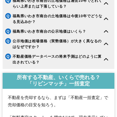
Q
福島県いわき市南台の土地価格は過去10年でどれく
143
久之浜町田之網
3.7万円
601万円
-3.9%
らい上昇または下落している？
144
内郷高野町
3.6万円
443万円
-14.5%
Q
福島県いわき市南台の土地価格は今後10年でどうな
145
小川町西小川
3.5万円
355万円
-13.1%
る見込みか？
146
好間町今新田
3.4万円
659万円
-15.9%
Q
福島県いわき市南台の公示地価はいくら？
147
田人町黒田
3.3万円
197万円
19.9%
148
平藤間
3.2万円
313万円
-12.6%
Q
公示地価は相場価格（実勢価格）が大きく異なるの
はなぜですか？
149
四倉町狐塚
3.1万円
693万円
-12.6%
150
遠野町滝
3.0万円
206万円
-12.2%
Q
不動産価格データベースの将来予測はどのように算
出されている？
151
遠野町上遠野
2.8万円
261万円
-20.4%
152
鹿島町上蔵持
2.6万円
501万円
-19.1%
所有する不動産、いくらで売れる？
153
平上平窪
2.6万円
828万円
-20.8%
「リビンマッチ」一括査定
154
小川町柴原
2.6万円
285万円
-16.9%
155
小川町塩田
2.6万円
192万円
-17.8%
不動産を売却するなら、まずは「不動産一括査定」で
156
久之浜町末続
2.5万円
265万円
-16.5%
売却価格の目安を知ろう。
157
好間町榊小屋
2.4万円
295万円
-19.8%
158
遠野町深山田
2.4万円
241万円
-18.0%