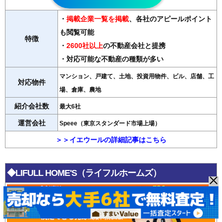
・
掲載企業一覧を掲載
、各社のアピールポイント
も閲覧可能
特徴
・
2600社以上
の不動産会社と提携
・対応可能な不動産の種類が多い
マンション、戸建て、土地、投資用物件、ビル、店舗、工
対応物件
場、倉庫、農地
紹介会社数
最大6社
運営会社
Speee（東京スタンダード市場上場）
＞＞イエウールの詳細記事はこちら
◆LIFULL HOME'S（ライフルホームズ）