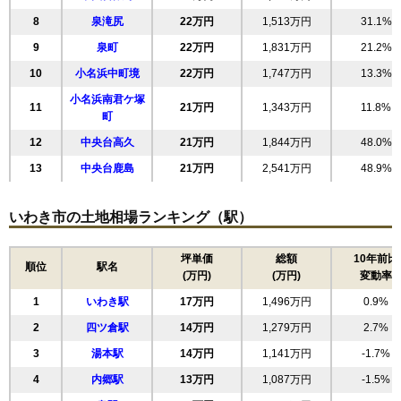
8
泉滝尻
22万円
1,513万円
31.1%
9
泉町
22万円
1,831万円
21.2%
10
小名浜中町境
22万円
1,747万円
13.3%
小名浜南君ケ塚
11
21万円
1,343万円
11.8%
町
12
中央台高久
21万円
1,844万円
48.0%
13
中央台鹿島
21万円
2,541万円
48.9%
14
平下荒川
21万円
1,770万円
17.6%
いわき市の土地相場ランキング（駅）
15
泉玉露
21万円
2,138万円
20.3%
16
湘南台
21万円
1,597万円
21.5%
坪単価
総額
10年前比
順位
駅名
17
内郷御厩町
20万円
1,511万円
22.2%
(万円)
(万円)
変動率
18
泉町玉露
19万円
1,325万円
21.6%
1
いわき駅
17万円
1,496万円
0.9%
19
小名浜諏訪町
19万円
1,140万円
10.5%
2
四ツ倉駅
14万円
1,279万円
2.7%
20
好間町下好間
19万円
1,646万円
6.1%
3
湯本駅
14万円
1,141万円
-1.7%
21
郷ケ丘
19万円
1,566万円
11.1%
4
内郷駅
13万円
1,087万円
-1.5%