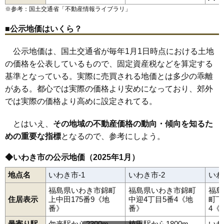
川部町
草木台
桜ケ丘
郷ケ丘
佐糠町
自由ケ丘
湘南台
常磐上矢田町
いわき駅
赤井駅
常磐上湯長谷町
小川郷駅
勿来駅
常磐下船尾町
植田駅
泉駅
常磐下湯長谷町
湯本駅
内郷駅
※参考：国土交通省「
不動産情報ライブラリ
」
84
小名浜
12万円
825万円
-3.8%
常磐白鳥町
草野駅
四ツ倉駅
常磐関船町
久ノ浜駅
常磐西郷町
常磐藤原町
常磐松が台
常磐松久須根町
常磐水野谷町
常磐湯本町
平
平赤井
85
仁井田町
11万円
1,556万円
7.0%
■公示地価はいくら？
平赤井比良
平泉崎
平薄磯
平大室
平鎌田
平上荒川
平上平窪
平神谷作
平北白土
平塩
平下荒川
平下神谷
平下高久
平下平窪
86
小名浜林城
11万円
953万円
-6.9%
平豊間
平中神谷
平中平窪
平中山
平沼ノ内
平沼ノ内諏訪原
公示地価は、国土交通省が毎年1月1日時点における土地
平原高野
平藤間
平幕ノ内
平南白土
平谷川瀬
平山崎
平四ツ波
87
小名浜住吉
11万円
1,039万円
-4.1%
の価格を公表しているもので、固定資産税などを算定する
高倉町
田人町黒田
中央台飯野
中央台鹿島
中央台高久
88
好間町上好間
11万円
878万円
-5.2%
中部工業団地
遠野町上遠野
遠野町滝
遠野町根岸
基準となっている。実際に売買される地価とは多少の乖離
遠野町深山田
中岡町
永崎
中之作
仁井田町
錦町
錦町中央
葉山
89
久之浜町西
11万円
1,014万円
-0.4%
久之浜町金ケ沢
久之浜町末続
久之浜町田之網
久之浜町西
がある。都心では実際の価格より安めになっており、郊外
久之浜町久之浜
平成
南台
三和町渡戸
明治団地
山田町
洋向台
90
渡辺町田部
10万円
845万円
4.5%
では実際の価格より高めに設定されてる。
好間工業団地
好間町今新田
好間町小谷作
好間町上好間
好間町川中子
好間町北好間
好間町榊小屋
好間町下好間
91
永崎
10万円
867万円
1.6%
好間町中好間
四倉町
四倉町大森
四倉町上仁井田
四倉町狐塚
とはいえ、
その地域の不動産価格の動向・傾向を知るた
四倉町駒込
四倉町下仁井田
四倉町玉山
四倉町細谷
若葉台
92
洋向台
10万円
955万円
-5.4%
めの重要な指標
となるので、参考にしよう。
渡辺町泉田
渡辺町田部
渡辺町洞
渡辺町松小屋
薄磯
泉滝尻
93
平中山
9.9万円
845万円
-2.6%
◆いわき市の公示地価（2025年1月）
94
内郷宮町
9.8万円
764万円
-4.3%
95
常磐水野谷町
9.7万円
639万円
-7.9%
地点名
いわき市-1
いわき市-2
いわ
96
南台
9.5万円
743万円
8.5%
福島県いわき市錦町
福島県いわき市錦町
福島
住居表示
上中田175番9《地
中迎4丁目5番4《地
町下
97
久之浜町久之浜
9.5万円
825万円
3.7%
番》
番》
4《
98
小川町高萩
9.2万円
679万円
-0.7%
最寄り駅
勿来駅から2300m
植田駅から1800m
いわ