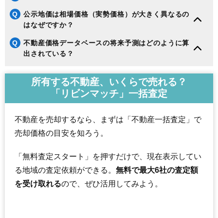
145
小川町西小川
3.5万円
355万円
-13.1%
Q
公示地価は相場価格（実勢価格）が大きく異なるの
146
好間町今新田
3.4万円
659万円
-15.9%
はなぜですか？
147
田人町黒田
3.3万円
197万円
19.9%
Q
不動産価格データベースの将来予測はどのように算
148
平藤間
3.2万円
313万円
-12.6%
出されている？
149
四倉町狐塚
3.1万円
693万円
-12.6%
150
遠野町滝
3.0万円
206万円
-12.2%
所有する不動産、いくらで売れる？
151
遠野町上遠野
2.8万円
261万円
-20.4%
「リビンマッチ」一括査定
152
鹿島町上蔵持
2.6万円
501万円
-19.1%
153
平上平窪
2.6万円
828万円
-20.8%
不動産を売却するなら、まずは「不動産一括査定」で
154
小川町柴原
2.6万円
285万円
-16.9%
売却価格の目安を知ろう。
155
小川町塩田
2.6万円
192万円
-17.8%
「無料査定スタート」を押すだけで、現在表示してい
156
久之浜町末続
2.5万円
265万円
-16.5%
る地域の査定依頼ができる。
無料で最大6社の査定額
157
好間町榊小屋
2.4万円
295万円
-19.8%
を受け取れる
ので、ぜひ活用してみよう。
158
遠野町深山田
2.4万円
241万円
-18.0%
159
小名浜金成
2.2万円
295万円
-15.8%
160
大久町大久
2.1万円
218万円
-22.3%