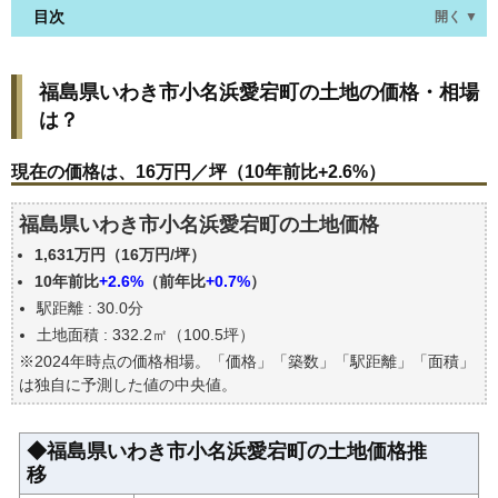
目次
開く ▼
福島県いわき市小名浜愛宕町の土地の価格・相場
福島県いわき市小名浜愛宕町の土地の価格・相場
は？
は？
現在の価格は、16万円／坪（10年前比+2.6%）
価格を詳細に分析しよう
現在の価格は、16万円／坪（10年前比+2.6%）
駅からの徒歩距離で価格はどうなる？
福島県いわき市小名浜愛宕町の土地価格
福島県いわき市小名浜愛宕町の土地の過去の売買事
例
1,631万円（16万円/坪）
公示地価はいくら
10年前比
+2.6%
（前年比
+0.7%
）
駅距離 : 30.0分
自分の年収でいくらの不動産が買える？
土地面積 : 332.2㎡（100.5坪）
※2024年時点の価格相場。「価格」「築数」「駅距離」「面積」
は独自に予測した値の中央値。
◆福島県いわき市小名浜愛宕町の土地価格推
移