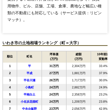
用物件、ビル、店舗、工場、倉庫、農地など幅広い種
類の不動産にも対応している（サービス提供：リビン
マッチ）。
いわき市の土地相場ランキング（町＝大字）
坪単価
総額
10年前比
順位
町名
(万円)
(万円)
変動率
1
平
31万円
2,304万円
33.4%
2
平成
27万円
1,881万円
37.9%
3
平谷川瀬
26万円
1,717万円
30.0%
4
小島町
24万円
2,882万円
24.9%
5
平南白土
24万円
2,358万円
23.2%
6
小名浜花畑町
24万円
1,209万円
23.8%
7
中央台飯野
23万円
2,056万円
42.9%