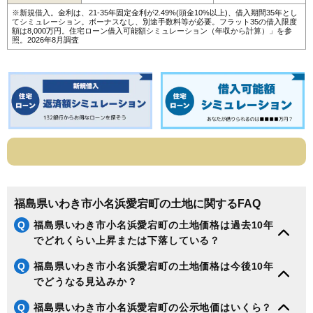
130
小名浜上神白
5.0万円
710万円
-4.5%
※新規借入。金利は、21-35年固定金利が2.49%(頭金10%以上)、借入期間35年とし
てシミュレーション。ボーナスなし、別途手数料等が必要。フラット35の借入限度
額は8,000万円。
住宅ローン借入可能額シミュレーション（年収から計算）
」を参
131
好間工業団地
4.9万円
2,988万円
-4.9%
照。2026年8月調査
132
小川町下小川
4.9万円
726万円
-9.7%
133
渡辺町洞
4.8万円
2,044万円
21.0%
134
平神谷作
4.8万円
481万円
-11.7%
135
渡辺町泉田
4.7万円
275万円
-5.3%
136
好間町川中子
4.7万円
351万円
-7.4%
137
常磐藤原町
4.7万円
337万円
-7.6%
138
小名浜島
4.5万円
955万円
-20.8%
139
平大室
4.5万円
1,089万円
-10.1%
福島県いわき市小名浜愛宕町の土地に関するFAQ
140
常磐松久須根町
4.5万円
749万円
-16.6%
Q
福島県いわき市小名浜愛宕町の土地価格は過去10年
141
平四ツ波
4.4万円
425万円
-9.9%
でどれくらい上昇または下落している？
142
平下高久
3.9万円
535万円
-10.4%
Q
福島県いわき市小名浜愛宕町の土地価格は今後10年
143
久之浜町田之網
3.7万円
601万円
-3.9%
でどうなる見込みか？
144
内郷高野町
3.6万円
443万円
-14.5%
Q
福島県いわき市小名浜愛宕町の公示地価はいくら？