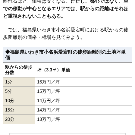
離れるほど、価格は安くなる。
ただし、都心ではなく、車
37
小名浜大原
16万円
1,329万円
10.0%
での移動が中心となるエリアでは、駅からの距離はそれほ
38
小名浜愛宕町
16万円
1,631万円
2.6%
ど重視されないこともある。
39
草木台
16万円
1,714万円
-0.1%
40
平赤井比良
16万円
1,082万円
9.1%
では、福島県いわき市小名浜愛宕町における駅からの徒
歩距離別の価格・相場を見てみよう。
41
内郷高坂町
16万円
1,312万円
-0.2%
42
泉もえぎ台
16万円
1,309万円
21.4%
◆福島県いわき市小名浜愛宕町の徒歩距離別の土地坪単
43
植田町
16万円
1,237万円
14.1%
価
44
小名浜寺廻町
16万円
1,352万円
3.9%
駅からの徒歩
坪（3.3㎡）単価
分数
45
平鎌田
16万円
1,655万円
2.9%
46
好間町中好間
15万円
1,616万円
4.1%
1分
16万円／坪
47
泉町滝尻
15万円
1,473万円
-3.5%
5分
15万円／坪
48
常磐湯本町
15万円
914万円
1.0%
10分
14万円／坪
49
四倉町
15万円
1,195万円
4.6%
15分
14万円／坪
50
後田町
15万円
1,258万円
9.5%
20分
13万円／坪
51
平北白土
15万円
1,257万円
1.3%
52
内郷御台境町
15万円
1,427万円
3.4%