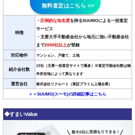
無料査定はこちら >>
・
圧倒的な知名度
を誇るSUUMOによる一括査定
サービス
特徴
・主要大手不動産会社から地元に強い不動産会社
まで
2000社以上
が登録
対応物件
マンション、戸建て、土地
10社（主要一括査定サイトで最多）※査定可能会社数は物
紹介会社数
件所在地によって異なります
運営会社
株式会社リクルート（東証プライム上場企業）
＞＞SUUMO(スーモ)の詳細記事はこちら
◆すまいValue