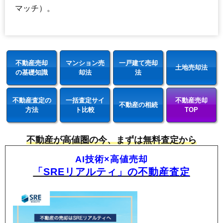
マッチ）。
不動産売却
マンション売
一戸建て売却
土地売却法
の基礎知識
却法
法
不動産査定の
一括査定サイ
不動産売却
不動産の相続
方法
ト比較
TOP
不動産が高値圏の今、まずは無料査定から
AI技術×高値売却
「SREリアルティ」の不動産査定