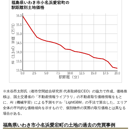
53
常磐松が台
15万円
1,262万円
30.1%
54
常磐上湯長谷町
14万円
1,084万円
5.9%
55
明治団地
14万円
1,382万円
9.7%
56
桜ケ丘
14万円
982万円
14.6%
57
江畑町
14万円
732万円
11.7%
58
若葉台
14万円
1,012万円
4.2%
59
小名浜相子島
14万円
1,257万円
0.3%
60
内郷内町
14万円
956万円
0.7%
61
中岡町
14万円
1,411万円
6.5%
62
常磐白鳥町
14万円
1,071万円
4.9%
※水谷昂太郎氏（都市空間総合研究所 代表取締役CEO）の協力で作成。価格推
63
鹿島町船戸
14万円
937万円
3.6%
移は、国土交通省の「
不動産情報ライブラリ
」の不動産取引価格情報をもと
64
内郷綴町
14万円
1,057万円
-1.5%
に、AI（機械学習）による予測モデル「LightGBM」の手法で算出した。エリア
全体の平均的な価格傾向を示すもので、個別物件の実際の取引価格とは異なる
65
錦町中央
14万円
1,397万円
2.9%
場合がある。
66
平中神谷
13万円
1,209万円
1.1%
福島県いわき市小名浜愛宕町の土地の過去の売買事例
67
平塩
13万円
783万円
2.5%