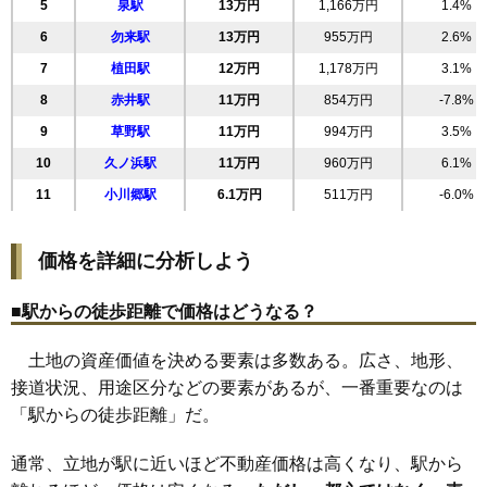
22
葉山
19万円
1,701万円
58.0%
5
泉駅
13万円
1,166万円
1.4%
23
鹿島町久保
18万円
2,039万円
21.0%
6
勿来駅
13万円
955万円
2.6%
小名浜西君ケ塚
7
植田駅
12万円
1,178万円
3.1%
24
18万円
927万円
8.8%
町
8
赤井駅
11万円
854万円
-7.8%
25
自由ケ丘
18万円
1,577万円
12.9%
9
草野駅
11万円
994万円
3.5%
26
平下平窪
17万円
1,406万円
-0.2%
10
久ノ浜駅
11万円
960万円
6.1%
27
小名浜君ケ塚町
17万円
2,066万円
16.1%
11
小川郷駅
6.1万円
511万円
-6.0%
28
常磐関船町
17万円
1,239万円
5.7%
29
鹿島町米田
17万円
1,274万円
18.0%
価格を詳細に分析しよう
30
小名浜玉川町
17万円
1,343万円
6.0%
31
小名浜西町
17万円
1,237万円
3.6%
■駅からの徒歩距離で価格はどうなる？
32
泉ケ丘
17万円
1,539万円
20.6%
土地の資産価値を決める要素は多数ある。広さ、地形、
33
鹿島町下蔵持
17万円
1,157万円
19.9%
接道状況、用途区分などの要素があるが、一番重要なのは
34
常磐下湯長谷町
17万円
1,302万円
8.2%
「駅からの徒歩距離」だ。
35
小名浜岡小名
17万円
1,338万円
12.0%
通常、立地が駅に近いほど不動産価格は高くなり、駅から
36
小名浜愛宕上
16万円
1,133万円
4.9%