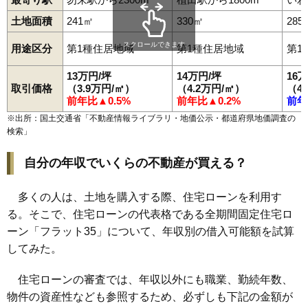
99
小川町上平
9.2万円
359万円
-2.0%
土地面積
241㎡
330㎡
285
100
金山町
9.0万円
890万円
-3.8%
スクロールできます
用途区分
第1種住居地域
第1種住居地域
第1
101
小名浜野田
9.0万円
1,330万円
-10.0%
102
好間町小谷作
9.0万円
409万円
11.0%
13万円/坪
14万円/坪
16
取引価格
（3.9万円/㎡）
（4.2万円/㎡）
（4
103
泉町黒須野
8.9万円
879万円
-1.8%
前年比▲0.5%
前年比▲0.2%
前年
104
平山崎
8.8万円
793万円
-5.0%
※出所：国土交通省「
不動産情報ライブラリ・地価公示・都道府県地価調査の
105
平原高野
8.6万円
670万円
4.9%
検索
」
106
小名浜南富岡
8.3万円
479万円
-0.2%
自分の年収でいくらの不動産が買える？
107
平赤井
8.2万円
617万円
-9.4%
108
内郷白水町
8.0万円
797万円
-9.9%
多くの人は、土地を購入する際、住宅ローンを利用す
109
平上荒川
7.1万円
769万円
-8.3%
る。そこで、住宅ローンの代表格である全期間固定住宅ロ
110
四倉町下仁井田
7.0万円
554万円
-2.8%
ーン「フラット35」について、年収別の借入可能額を試算
してみた。
111
薄磯
7.0万円
703万円
-12.1%
112
常磐上矢田町
7.0万円
1,463万円
-1.6%
住宅ローンの審査では、年収以外にも職業、勤続年数、
113
中部工業団地
7.0万円
4,210万円
18.7%
物件の資産性なども参照するため、必ずしも下記の金額が