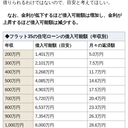
114
内郷小島町
6.9万円
1,339万円
3.5%
借りられるわけではないので、目安と考えてほしい。
115
小浜町
6.9万円
515万円
-11.1%
なお、金利が低下するほど借入可能額は増加し、金利が
116
鹿島町走熊
6.8万円
810万円
-3.4%
上昇するほど借入可能額は減少する。
117
泉町下川
6.5万円
889万円
-10.5%
118
中之作
6.5万円
271万円
-6.7%
◆フラット35の住宅ローンの借入可能額（年収別）
119
江名
6.1万円
418万円
-2.1%
年収
借入可能額（目安）
月々の返済額
120
折戸
6.0万円
754万円
-3.8%
200万円
1,401万円
5.0万円
121
岩間町
5.9万円
753万円
-4.6%
300万円
2,101万円
7.5万円
122
好間町北好間
5.7万円
861万円
-10.9%
400万円
3,268万円
11.7万円
123
山田町
5.6万円
507万円
0.6%
500万円
4,085万円
14.6万円
124
泉町本谷
5.6万円
1,154万円
-9.5%
600万円
4,903万円
17.5万円
125
平豊間
5.5万円
521万円
-12.5%
700万円
5,720万円
20.4万円
126
四倉町細谷
5.3万円
725万円
-7.8%
800万円
6,537万円
23.3万円
127
平薄磯
5.3万円
601万円
-11.3%
900万円
7,354万円
26.3万円
128
平泉崎
5.1万円
809万円
-3.1%
129
平沼ノ内
5.1万円
532万円
-13.4%
1,000万円
8,000万円
28.6万円