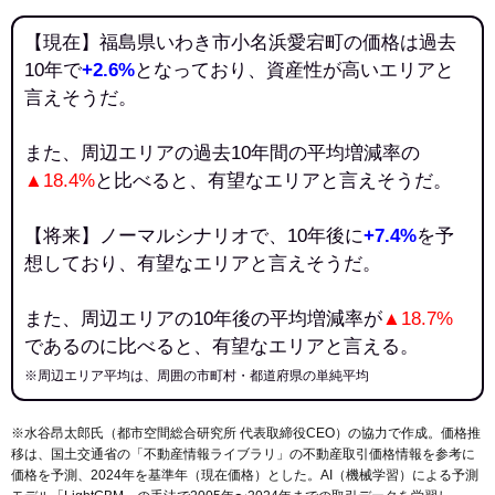
【現在】福島県いわき市小名浜愛宕町の価格は過去
10年で
+2.6%
となっており、資産性が高いエリアと
言えそうだ。
また、周辺エリアの過去10年間の平均増減率の
▲18.4%
と比べると、有望なエリアと言えそうだ。
【将来】ノーマルシナリオで、10年後に
+7.4%
を予
想しており、有望なエリアと言えそうだ。
また、周辺エリアの10年後の平均増減率が
▲18.7%
であるのに比べると、有望なエリアと言える。
※周辺エリア平均は、周囲の市町村・都道府県の単純平均
※水谷昂太郎氏（都市空間総合研究所 代表取締役CEO）の協力で作成。価格推
移は、国土交通省の「
不動産情報ライブラリ
」の不動産取引価格情報を参考に
価格を予測、2024年を基準年（現在価格）とした。AI（機械学習）による予測