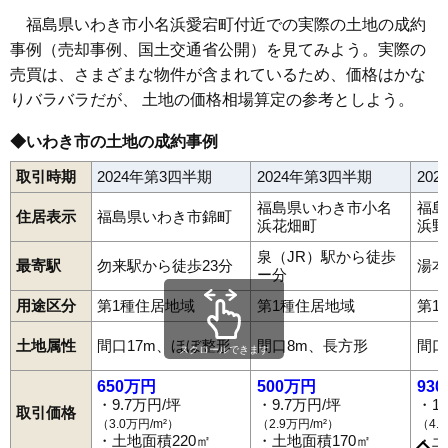
68
平中平窪
13万円
1,159万円
-2.3%
福島県いわき市小名浜愛宕町付近での実際の土地の成約
69
石塚町
13万円
1,112万円
1.0%
事例（売却事例、国土交通省公開）を見てみよう。実際の
70
平幕ノ内
13万円
878万円
3.7%
売買は、さまざまな物件が含まれているため、価格はかな
71
東田町
13万円
1,206万円
1.8%
りバラバラだが、 土地の価格相場算定の参考としよう。
72
小名浜下神白
13万円
1,093万円
0.1%
◆いわき市の土地の成約事例
73
石森
13万円
1,252万円
-4.2%
取引時期
2024年第3四半期
2024年第3四半期
20
74
佐糠町
12万円
1,078万円
3.4%
福島県いわき市小名
福島
75
小名浜港ケ丘
12万円
966万円
-1.0%
住居表示
福島県いわき市錦町
東田町
石塚町
石森
泉ケ丘
泉玉露
泉町
泉町黒須野
泉町下川
浜花畑町
浜野
泉町滝尻
泉町玉露
泉町本谷
泉もえぎ台
岩間町
植田町
後田町
76
鹿島町御代
12万円
847万円
0.5%
泉（JR）駅から徒歩
内郷内町
内郷小島町
内郷高野町
内郷白水町
内郷高坂町
最寄駅
勿来駅から徒歩23分
湯本
77
平下神谷
12万円
1,098万円
-1.1%
内郷綴町
内郷御台境町
内郷御厩町
内郷宮町
江名
江畑町
ー分
大久町大久
大久町小久
小川町上平
小川町上小川
小川町塩田
78
錦町
12万円
1,128万円
0.5%
小川町柴原
小川町下小川
小川町高萩
小川町西小川
小島町
用途区分
第1種住居地域
第1種住居地域
第1
小名浜
小名浜相子島
小名浜愛宕上
小名浜愛宕町
小名浜大原
79
常磐下船尾町
12万円
863万円
1.4%
小名浜岡小名
小名浜金成
小名浜上神白
小名浜君ケ塚町
土地属性
間口17m、ほぼ整形
間口8m、長方形
間口
スクロールできます
小名浜島
小名浜下神白
小名浜住吉
小名浜諏訪町
80
鹿島町下矢田
12万円
1,220万円
6.6%
小名浜玉川町
小名浜寺廻町
小名浜中町境
小名浜西君ケ塚町
小名浜西町
小名浜野田
小名浜花畑町
小名浜港ケ丘
650万円
500万円
93
81
平沼ノ内諏訪原
12万円
891万円
2.3%
小名浜南君ケ塚町
小名浜南富岡
小名浜林城
小浜町
折戸
・9.7万円/坪
・9.7万円/坪
・1
取引価格
鹿島町上蔵持
鹿島町久保
鹿島町米田
鹿島町下蔵持
82
四倉町上仁井田
12万円
1,243万円
-3.5%
（3.0万円/m²）
（2.9万円/m²）
（4.
鹿島町下矢田
鹿島町走熊
鹿島町船戸
鹿島町御代
金山町
・土地面積220㎡
・土地面積170㎡
・土
83
常磐西郷町
12万円
1,131万円
-1.1%