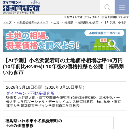
トップ
不動産価格データベース
土地
福島県
福島県いわき市
【AI予測】小名浜愛
【AI予測】小名浜愛宕町の土地価格相場は坪16万円
(10年前比+2.6%)! 10年後の価格推移も公開｜福島県
いわき市
2026年3月18日公開（2026年3月18日更新）
ダイヤモンド不動産研究所
監修者:
水谷昂太郎・都市空間総合研究所 代表取締役CEO
、
清水千弘・一
橋大学 大学院ソーシャル・データサイエンス研究科教授
、
秋山祐樹・東京
都市大学 建築都市デザイン学部都市工学科教授