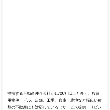
161
四倉町駒込
2.1万円
530万円
-12.3%
162
遠野町根岸
2.1万円
214万円
-24.7%
163
大久町小久
2.1万円
165万円
-22.9%
164
久之浜町金ケ沢
1.9万円
69万円
-20.2%
165
四倉町大森
1.8万円
449万円
-27.9%
166
四倉町玉山
1.7万円
300万円
-30.1%
167
小川町上小川
1.7万円
198万円
-29.4%
168
渡辺町松小屋
1.7万円
400万円
-14.7%
169
三和町渡戸
1.5万円
133万円
-26.4%
170
川部町
1.4万円
168万円
-28.2%
171
高倉町
1.4万円
460万円
-24.7%
提携する不動産仲介会社が1,700社以上と多く、投資
用物件、ビル、店舗、工場、倉庫、農地など幅広い種
類の不動産にも対応している（サービス提供：リビン