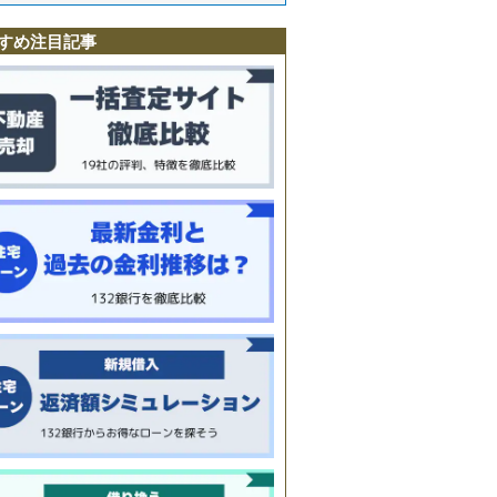
すめ注目記事
室
谷
崎
台
山