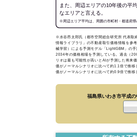
また、周辺エリアの10年後の平
なエリアと言える。
※周辺エリア平均は、周囲の市町村・都道府県
※水谷昂太郎氏（都市空間総合研究所 代表取
情報ライブラリ
」の不動産取引価格情報を参考
械学習）による予測モデル「LightGBM」の手
2034年の価格相場を予測している。過去（2
リオは最も可能性が高いとAIが予測した将来
価がノーマルシナリオに比べて約1.1倍で推
価がノーマルシナリオに比べて約0.9倍で推
福島県いわき市平成の