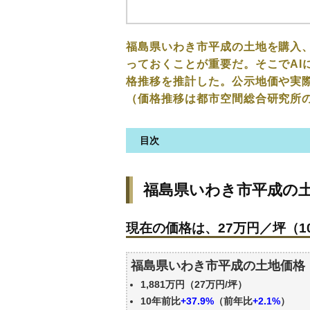
福島県いわき市平成の土地を購入
っておくことが重要だ。そこでAI
格推移を推計した。公示地価や実
（価格推移は都市空間総合研究所
目次
福島県いわき市平成の土地の価
福島県いわき市平成の
現在の価格は、27万円／坪（10
価格を詳細に分析しよう
現在の価格は、27万円／坪（10
駅からの徒歩距離で価格はどう
福島県いわき市平成の土地の過
福島県いわき市平成の土地価格
公示地価はいくら
1,881万円（27万円/坪）
自分の年収でいくらの不動産が
10年前比
+37.9%
（前年比
+2.1%
）