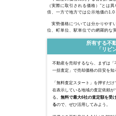
（実際に取引される価格）"とは異な
倍、一方で地方では公示地価の1.0
実勢価格については分かりやすい
位、町単位、駅単位での網羅的な実
所有する不
「リビ
不動産を売却するなら、まずは「
一括査定」で売却価格の目安を知
「無料査定スタート」を押すだけ
在表示している地域の査定依頼が
る。
無料で最大6社の査定額を受
る
ので、ぜひ活用してみよう。