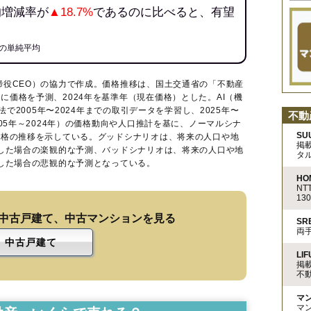
均増減率が
▲18.7%
であるのに比べると、有望
の単純平均
締役CEO）の協力で作成。価格推移は、国土交通省の「
不動産
に価格を予測、2024年を基準年（現在価格）とした。AI（機
法で2005年〜2024年までの取引データを学習し、2025年〜
不動
005年～2024年）の価格動向や人口推計を基に、ノーマルシナ
SU
価格の推移を示している。グッドシナリオは、将来の人口や地
掲
移した場合の楽観的な予測、バッドシナリオは、将来の人口や地
タ
移した場合の悲観的な予測となっている。
HO
N
13
中古戸建て、中古マンションを見る
S
両
中古戸建て
LIF
掲
不
マ
マ