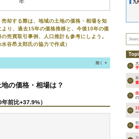
九
、売却する際は、地域の土地の価格・相場を知
により、過去15年の価格推移と、今後10年の価
際の売買取引事例、人口推計も参考にしよう。
の水谷昂太郎氏の協力で作成）
Topi
開く ▼
大
手
不
格・相場は？
査
土地の価格・相場は？
年前比+37.9%）
住
の
年前比+37.9%）
なる？
1
ー
去の売買事例
引
較
買える？
リ