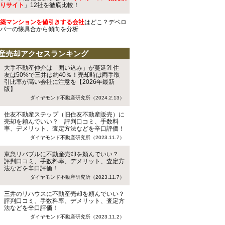
りサイト
」12社を徹底比較！
築マンションを値引きする会社
はどこ？デベロ
パーの懐具合から傾向を分析
産売却アクセスランキング
大手不動産仲介は「囲い込み」が蔓延?! 住
友は50%で三井は約40％！売却時は両手取
引比率が高い会社に注意を【2026年最新
版】
ダイヤモンド不動産研究所（2024.2.13）
住友不動産ステップ（旧住友不動産販売）に
売却を頼んでいい？ 評判口コミ、手数料
率、デメリット、査定方法などを辛口評価！
ダイヤモンド不動産研究所（2023.11.7）
東急リバブルに不動産売却を頼んでいい？
評判口コミ、手数料率、デメリット、査定方
法などを辛口評価！
ダイヤモンド不動産研究所（2023.11.7）
三井のリハウスに不動産売却を頼んでいい？
評判口コミ、手数料率、デメリット、査定方
法などを辛口評価！
ダイヤモンド不動産研究所（2023.11.2）