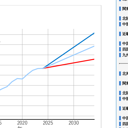
関
北
中
近
中
四
九
北
関
北
中
近
中
四