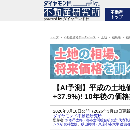
不動産
トップ
トップ
不動産価格データベース
土地
福島県
福
【AI予測】平成の土地価
+37.9%)! 10年後
2026年3月18日公開（2026年3月18日更
ダイヤモンド不動産研究所
監修者:
水谷昂太郎・都市空間総合研究所 代表取
ンス研究科教授
、
秋山祐樹・東京都市大学 建築