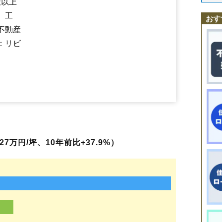
社以上
常磐上湯長谷町
いわき駅
赤井駅
常磐下船尾町
小川郷駅
勿来駅
常磐下湯長谷町
植田駅
泉駅
湯本駅
常磐白鳥町
内郷駅
草野駅
、工
常磐関船町
四ツ倉駅
久ノ浜駅
常磐西郷町
常磐藤原町
常磐松が台
常磐松久須根町
おす
常磐水野谷町
常磐湯本町
平
平赤井
平赤井比良
平泉崎
平薄磯
平大
不動産
平鎌田
平上荒川
平上平窪
平神谷作
平北白土
平塩
平下荒川
平下神
：リビ
平下高久
平下平窪
平豊間
平中神谷
平中平窪
平中山
平沼ノ内
平沼ノ内諏訪原
平原高野
平藤間
平幕ノ内
平南白土
平谷川瀬
平山
平四ツ波
高倉町
田人町黒田
中央台飯野
中央台鹿島
中央台高久
中部工業団地
遠野町上遠野
遠野町滝
遠野町根岸
遠野町深山田
中岡町
永崎
中之作
仁井田町
錦町
錦町中央
葉山
久之浜町金ケ沢
久之浜町末続
久之浜町田之網
久之浜町西
久之浜町久之浜
平成
南
三和町渡戸
明治団地
山田町
洋向台
好間工業団地
好間町今新田
好間町小谷作
好間町上好間
好間町川中子
好間町北好間
好間町榊小屋
好間町下好間
好間町中好間
四倉町
四倉町大森
四倉町上仁井田
四倉町狐塚
四倉町駒込
四倉町下仁井田
四倉町玉
四倉町細谷
若葉台
渡辺町泉田
渡辺町田部
渡辺町洞
渡辺町松小屋
7万円/坪、10年前比+37.9%）
薄磯
泉滝尻