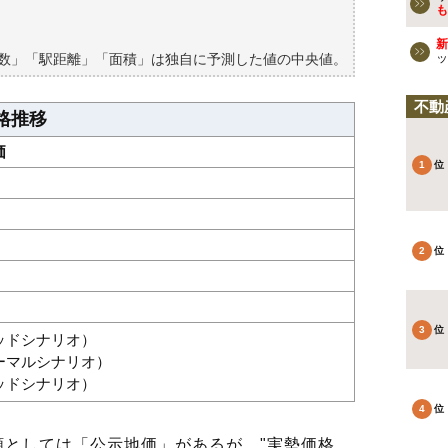
も
新
築数」「駅距離」「面積」は独自に予測した値の中央値。
ッ
不動
格推移
価
グッドシナリオ）
ノーマルシナリオ）
バッドシナリオ）
としては「公示地価」があるが、"実勢価格