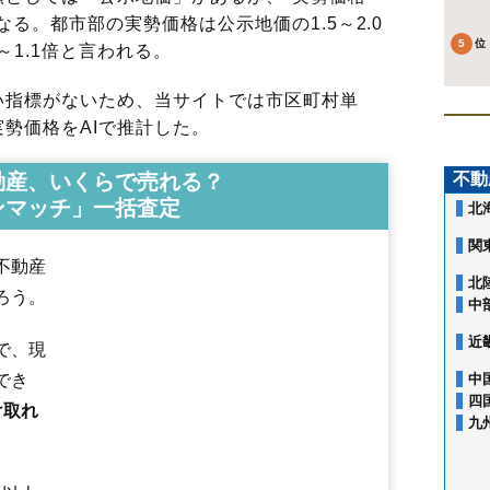
る。都市部の実勢価格は公示地価の1.5～2.0
～1.1倍と言われる。
指標がないため、当サイトでは市区町村単
勢価格をAIで推計した。
動産、いくらで売れる？
不動
ンマッチ」一括査定
北
東田町
石塚町
石森
泉ケ丘
泉玉露
泉町
泉町黒須野
泉町下川
泉町滝
泉町玉露
泉町本谷
泉もえぎ台
岩間町
植田町
後田町
内郷内町
関
内郷小島町
内郷高野町
内郷白水町
内郷高坂町
内郷綴町
不動産
内郷御台境町
内郷御厩町
内郷宮町
江名
江畑町
大久町大久
北
ろう。
大久町小久
小川町上平
小川町上小川
小川町塩田
小川町柴原
中
小川町下小川
小川町高萩
小川町西小川
小島町
小名浜
小名浜相子
小名浜愛宕上
小名浜愛宕町
小名浜大原
小名浜岡小名
小名浜金成
近
で、現
小名浜上神白
小名浜君ケ塚町
小名浜島
小名浜下神白
小名浜住吉
でき
中
小名浜諏訪町
小名浜玉川町
小名浜寺廻町
小名浜中町境
四
小名浜西君ケ塚町
小名浜西町
小名浜野田
小名浜花畑町
け取れ
九
小名浜港ケ丘
小名浜南君ケ塚町
小名浜南富岡
小名浜林城
小浜町
折戸
鹿島町上蔵持
鹿島町久保
鹿島町米田
鹿島町下蔵持
鹿島町下矢田
鹿島町走熊
鹿島町船戸
鹿島町御代
金山町
川部町
草木台
桜ケ丘
郷ケ丘
佐糠町
自由ケ丘
湘南台
常磐上矢田町