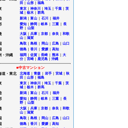
田
|
山形
|
福島
東
東京
|
神奈川
|
埼玉
|
千葉
|
茨
城
|
栃木
|
群馬
陸
新潟
|
富山
|
石川
|
福井
部
愛知
|
静岡
|
岐阜
|
三重
|
長
野
|
山梨
畿
大阪
|
兵庫
|
京都
|
奈良
|
和歌
山
|
滋賀
国
鳥取
|
島根
|
岡山
|
広島
|
山口
国
徳島
|
香川
|
愛媛
|
高知
州・沖縄
福岡
|
佐賀
|
長崎
|
熊本
|
大
分
|
宮崎
|
鹿児島
|
沖縄
■中古マンション
海道・東北
北海道
|
青森
|
岩手
|
宮城
|
秋
田
|
山形
|
福島
東
東京
|
神奈川
|
埼玉
|
千葉
|
茨
城
|
栃木
|
群馬
陸
新潟
|
富山
|
石川
|
福井
部
愛知
|
静岡
|
岐阜
|
三重
|
長
野
|
山梨
畿
大阪
|
兵庫
|
京都
|
奈良
|
和歌
山
|
滋賀
国
鳥取
|
島根
|
岡山
|
広島
|
山口
国
徳島
|
香川
|
愛媛
|
高知