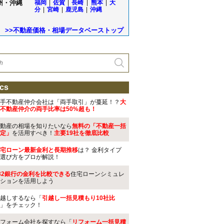
州・沖縄
福岡
|
佐賀
|
長崎
|
熊本
|
大
分
|
宮崎
|
鹿児島
|
沖縄
>>不動産価格・相場データベーストップ
cs
手不動産仲介会社は「両手取引」が蔓延！？
大
不動産仲介の両手比率は50%超も！
動産の相場を知りたいなら
無料の「不動産一括
定」
を活用すべき！
主要19社を徹底比較
宅ローン最新金利と長期推移
は？ 金利タイプ
選び方をプロが解説！
32銀行の金利を比較できる
住宅ローンシミュレ
ションを活用しよう
越しするなら「
引越し一括見積もり10社比
」をチェック！
フォーム会社を探すなら「
リフォーム一括見積