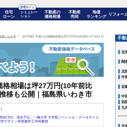
住宅ローン
住宅
不動産の
不動産
地価
シミュレー
リフォー
ローン
ション
価格相場
売却
ランキング
島県いわき市
【AI予測】平成の土地価格相場は坪27万円(10年前比+37.9%)! 10年後の価格推
不動
北
関
北
中
格相場は坪27万円(10年前比
近
の価格推移も公開｜福島県いわき市
中
四
九
新）
締役CEO
、
清水千弘・一橋大学 大学院ソーシャル・データサイエ
都市デザイン学部都市工学科教授
北