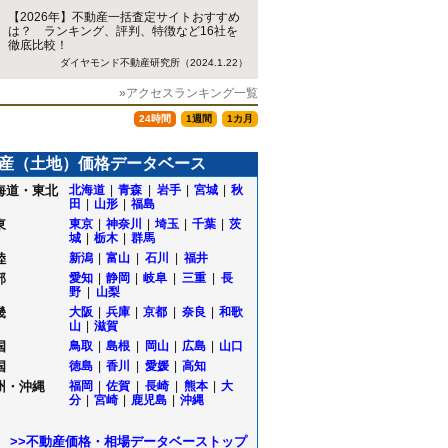
【2026年】不動産一括査定サイトおすすめ
は？ ランキング、評判、特徴など16社を
徹底比較！
ダイヤモンド不動産研究所（2024.1.22）
»アクセスランキング一覧
24時間
1週間
1カ月
産（土地）価格データベース
海道・東北
北海道
|
青森
|
岩手
|
宮城
|
秋
尻
田
|
山形
|
福島
東
東京
|
神奈川
|
埼玉
|
千葉
|
茨
城
|
栃木
|
群馬
陸
新潟
|
富山
|
石川
|
福井
部
愛知
|
静岡
|
岐阜
|
三重
|
長
島
野
|
山梨
畿
大阪
|
兵庫
|
京都
|
奈良
|
和歌
山
|
滋賀
国
鳥取
|
島根
|
岡山
|
広島
|
山口
国
徳島
|
香川
|
愛媛
|
高知
州・沖縄
福岡
|
佐賀
|
長崎
|
熊本
|
大
分
|
宮崎
|
鹿児島
|
沖縄
>>不動産価格・相場データベーストップ