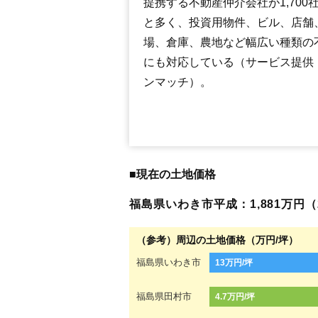
提携する不動産仲介会社が1,700
と多く、投資用物件、ビル、店舗
場、倉庫、農地など幅広い種類の
にも対応している（サービス提供
ンマッチ）。
■現在の土地価格
福島県いわき市平成：1,881万円（2
（参考）周辺の土地価格（万円/坪）
福島県いわき市
13万円/坪
福島県田村市
4.7万円/坪