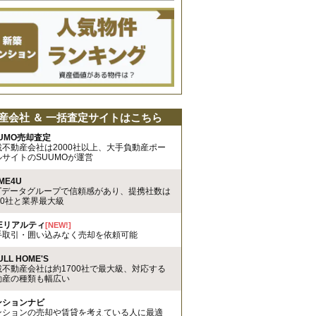
産会社 ＆ 一括査定サイトはこちら
UMO売却査定
載不動産会社は2000社以上、大手負動産ポー
ルサイトのSUUMOが運営
ME4U
TTデータグループで信頼感があり、提携社数は
00社と業界最大級
REリアルティ
[NEW!]
手取引・囲い込みなく売却を依頼可能
ULL HOME'S
載不動産会社は約1700社で最大級、対応する
動産の種類も幅広い
ンションナビ
ンションの売却や賃貸を考えている人に最適