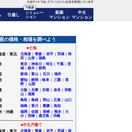
不動産
新築
中古
シミュレー
ム
引越し
ション
マンション
マンション
移も公開｜福島県いわき市
産の価格・相場を調べよう
■土地
海道・東北
北海道
|
青森
|
岩手
|
宮城
|
秋
田
|
山形
|
福島
東
東京
|
神奈川
|
埼玉
|
千葉
|
茨
城
|
栃木
|
群馬
陸
新潟
|
富山
|
石川
|
福井
部
愛知
|
静岡
|
岐阜
|
三重
|
長
野
|
山梨
畿
大阪
|
兵庫
|
京都
|
奈良
|
和歌
山
|
滋賀
国
鳥取
|
島根
|
岡山
|
広島
|
山口
国
徳島
|
香川
|
愛媛
|
高知
州・沖縄
福岡
|
佐賀
|
長崎
|
熊本
|
大
分
|
宮崎
|
鹿児島
|
沖縄
■中古戸建て
海道・東北
北海道
|
青森
|
岩手
|
宮城
|
秋