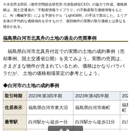
※水谷昂太郎氏（都市空間総合研究所 代表取締役CEO）の協力で作成。価格推
56
追廻
7.5万円
495万円
2.0%
移は、国土交通省の「
不動産情報ライブラリ
」の不動産取引価格情報をもと
に、AI（機械学習）による予測モデル「LightGBM」の手法で算出した。エリア
57
東大沼
7.5万円
972万円
-0.3%
全体の平均的な価格傾向を示すもので、個別物件の実際の取引価格とは異なる
58
東三坂山
7.2万円
558万円
4.3%
場合がある。
59
関川窪
7.1万円
2,577万円
3.4%
福島県白河市北真舟の土地の過去の売買事例
60
西三坂山
7.0万円
765万円
8.4%
61
三本松
6.7万円
606万円
-0.6%
福島県白河市北真舟付近での実際の土地の成約事例（売
却事例、国土交通省公開）を見てみよう。実際の売買は、
62
影鬼越
6.7万円
541万円
-0.1%
さまざまな物件が含まれているため、価格はかなりバラバ
63
薄葉
6.6万円
472万円
-4.7%
ラだが、 土地の価格相場算定の参考としよう。
64
鬼越
6.4万円
550万円
4.0%
65
五番町川原
6.4万円
948万円
-0.7%
◆白河市の土地の成約事例
66
西大沼
6.3万円
1,257万円
4.1%
取引時期
2023年第3四半期
2023年第4四半期
20
67
泉田
6.2万円
541万円
2.9%
福島
住居表示
福島県白河市東大沼
福島県白河市南町
68
老久保山
5.8万円
987万円
5.2%
町
69
葉ノ木平
5.6万円
437万円
-8.8%
最寄駅
白河駅から徒歩ー分
白河駅から徒歩11分
白河
70
中山南
5.6万円
570万円
3.2%