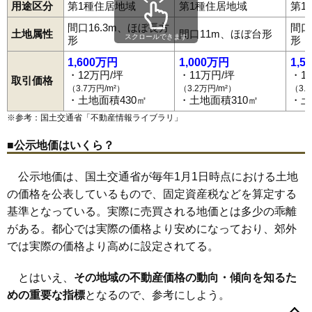
用途区分
第1種住居地域
第1種住居地域
第1
71
八竜神
5.6万円
668万円
3.7%
間口16.3m、ほぼ長方
間口
72
豊地
5.5万円
432万円
4.9%
土地属性
間口11m、ほぼ台形
スクロールできます
形
形
73
石切場
5.3万円
1,197万円
4.0%
1,600万円
1,000万円
1,5
74
白井掛下
5.3万円
521万円
-1.7%
・12万円/坪
・11万円/坪
・1
取引価格
（3.7万円/m²）
（3.2万円/m²）
（3.
75
立石山
5.2万円
1,589万円
6.9%
・土地面積430㎡
・土地面積310㎡
・土
76
池下裏
5.1万円
417万円
-7.2%
※参考：国土交通省「
不動産情報ライブラリ
」
77
菅生舘
4.9万円
1,463万円
7.6%
■公示地価はいくら？
78
金勝寺
4.9万円
452万円
-8.9%
79
十三原道上
4.8万円
2,890万円
4.7%
公示地価は、国土交通省が毎年1月1日時点における土地
80
中島
4.8万円
458万円
-1.0%
の価格を公表しているもので、固定資産税などを算定する
基準となっている。実際に売買される地価とは多少の乖離
81
萱根
4.5万円
366万円
0.5%
がある。都心では実際の価格より安めになっており、郊外
82
大
4.2万円
442万円
-7.7%
では実際の価格より高めに設定されてる。
83
久田野
3.4万円
479万円
-4.5%
会津町
明戸
旭町
愛宕町
飯沢山
池下
池下裏
石切場
泉田
薄葉
馬町
円明寺
老久保
老久保山
追廻
大坂山
大手町
和尚壇山
鬼越
84
道東
3.4万円
517万円
-7.4%
とはいえ、
その地域の不動産価格の動向・傾向を知るた
表郷番沢
表郷八幡
郭内
影鬼越
金屋町
萱根
関川窪
北裏
北中川原
北登り町
北堀切
北真舟
金勝寺
金鈴
久田野
85
大信田園町府
3.3万円
337万円
-12.3%
めの重要な指標
となるので、参考にしよう。
五番町川原
転坂
細工町
栄町
三本松
三本松山
十文字
菖蒲沢