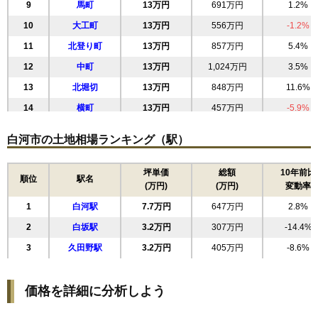
9
馬町
13万円
691万円
1.2%
10
大工町
13万円
556万円
-1.2%
11
北登り町
13万円
857万円
5.4%
12
中町
13万円
1,024万円
3.5%
13
北堀切
13万円
848万円
11.6%
14
横町
13万円
457万円
-5.9%
15
手代町
12万円
696万円
5.9%
白河市の土地相場ランキング（駅）
16
円明寺
12万円
815万円
12.0%
17
金屋町
12万円
563万円
4.5%
坪単価
総額
10年前比
順位
駅名
(万円)
(万円)
変動率
18
巡り矢
12万円
672万円
12.8%
1
白河駅
7.7万円
647万円
2.8%
19
北真舟
12万円
812万円
2.4%
2
白坂駅
3.2万円
307万円
-14.4%
20
菖蒲沢
11万円
773万円
4.7%
3
久田野駅
3.2万円
405万円
-8.6%
21
金鈴
11万円
1,036万円
3.9%
22
新高山
11万円
1,209万円
13.2%
価格を詳細に分析しよう
23
向新蔵
11万円
720万円
0.7%
24
結城
11万円
984万円
15.6%