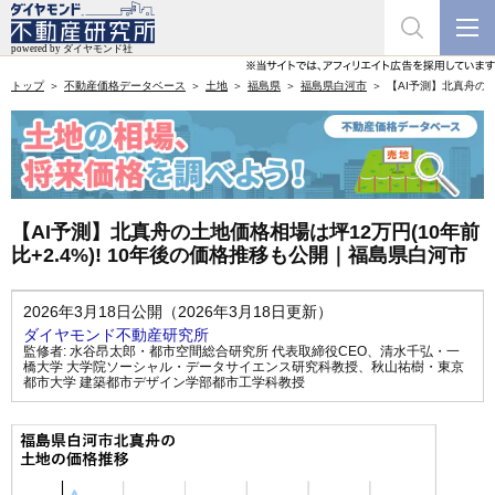
トップ
不動産価格データベース
土地
福島県
福島県白河市
【AI予測】北真舟の土
【AI予測】北真舟の土地価格相場は坪12万円(10年前
比+2.4%)! 10年後の価格推移も公開｜福島県白河市
2026年3月18日公開（2026年3月18日更新）
ダイヤモンド不動産研究所
監修者:
水谷昂太郎・都市空間総合研究所 代表取締役CEO
、
清水千弘・一
橋大学 大学院ソーシャル・データサイエンス研究科教授
、
秋山祐樹・東京
都市大学 建築都市デザイン学部都市工学科教授