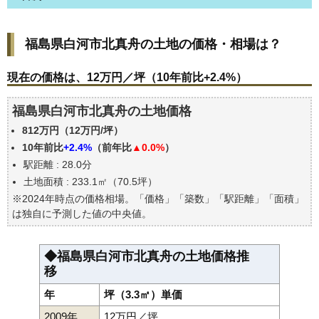
福島県白河市北真舟の土地の価格・相場は？
福島県白河市北真舟の土地の価格・相場は？
現在の価格は、12万円／坪（10年前比+2.4%）
価格を詳細に分析しよう
現在の価格は、12万円／坪（10年前比+2.4%）
駅からの徒歩距離で価格はどうなる？
福島県白河市北真舟の土地価格
福島県白河市北真舟の土地の過去の売買事例
812万円（12万円/坪）
公示地価はいくら
10年前比
+2.4%
（前年比
▲0.0%
）
エリアの将来性を人口予想から検討しよう
駅距離 : 28.0分
自分の年収でいくらの不動産が買える？
土地面積 : 233.1㎡（70.5坪）
※2024年時点の価格相場。「価格」「築数」「駅距離」「面積」
は独自に予測した値の中央値。
◆福島県白河市北真舟の土地価格推
移
年
坪（3.3㎡）単価
2009年
12万円／坪