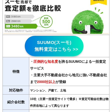
SUUMO(スーモ)
無料査定はこちら >>
・
圧倒的な知名度
を誇るSUUMOによる一括査定
サービス
特徴
・主要大手不動産会社から地元に強い不動産会社
まで
2000社以上
が登録
対応物件
マンション、戸建て、土地
10社（主要一括査定サイトで最多）※査定可能会社数は物
紹介会社数
件所在地によって異なります