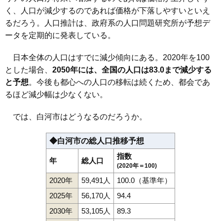
102
東蕪内
1.5万円
52万円
-34.0%
く、人口が減少するのであれば価格が下落しやすいといえ
るだろう。人口推計は、政府系の人口問題研究所が予想デ
103
大信中新城
1.4万円
180万円
-31.8%
ータを定期的に発表している。
104
大信下小屋
1.4万円
67万円
-15.1%
105
田島
1.4万円
288万円
1.6%
日本全体の人口はすでに減少傾向にある。2020年を100
106
旗宿
1.2万円
131万円
-38.6%
とした場合、
2050年には、全国の人口は83.0まで減少する
107
大信下新城
1.2万円
685万円
-16.8%
と予想
。今後も都心への人口の移転は続くため、都会であ
るほど減少幅は少なくない。
108
表郷八幡
0.9万円
59万円
-45.1%
では、白河市はどうなるのだろうか。
◆白河市の総人口推移予想
指数
年
総人口
(2020年＝100)
2020年
59,491人
100.0（基準年）
2025年
56,170人
94.4
2030年
53,105人
89.3