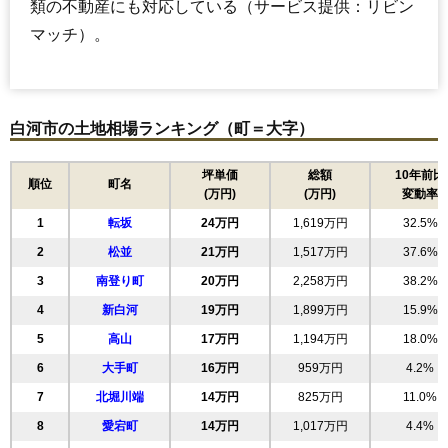
類の不動産にも対応している（サービス提供：リビン
マッチ）。
白河市の土地相場ランキング（町＝大字）
坪単価
総額
10年前比
順位
町名
(万円)
(万円)
変動率
1
転坂
24万円
1,619万円
32.5%
2
松並
21万円
1,517万円
37.6%
3
南登り町
20万円
2,258万円
38.2%
4
新白河
19万円
1,899万円
15.9%
5
高山
17万円
1,194万円
18.0%
6
大手町
16万円
959万円
4.2%
7
北堀川端
14万円
825万円
11.0%
8
愛宕町
14万円
1,017万円
4.4%