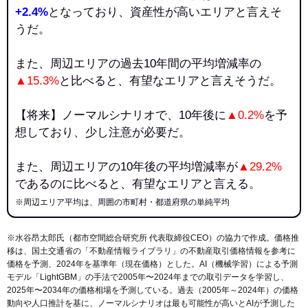
+2.4%
となっており、資産性が高いエリアと言えそ
うだ。
また、周辺エリアの過去10年間の平均増減率の
▲15.3%
と比べると、有望なエリアと言えそうだ。
【将来】ノーマルシナリオで、10年後に
▲0.2%
を予
想しており、少し注意が必要だ。
また、周辺エリアの10年後の平均増減率が
▲29.2%
であるのに比べると、有望なエリアと言える。
※周辺エリア平均は、周囲の市町村・都道府県の単純平均
※水谷昂太郎氏（都市空間総合研究所 代表取締役CEO）の協力で作成。価格推
移は、国土交通省の「
不動産情報ライブラリ
」の不動産取引価格情報を参考に
価格を予測、2024年を基準年（現在価格）とした。AI（機械学習）による予測
モデル「LightGBM」の手法で2005年〜2024年までの取引データを学習し、
2025年〜2034年の価格相場を予測している。過去（2005年～2024年）の価格
動向や人口推計を基に、ノーマルシナリオは最も可能性が高いとAIが予測した