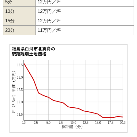
5分
12万円／坪
40
文珠山
9.5万円
766万円
6.5%
10分
12万円／坪
41
北中川原
9.3万円
1,530万円
4.3%
15分
12万円／坪
42
古高山
9.0万円
780万円
4.4%
20分
43
細工町
11万円／坪
8.9万円
667万円
4.0%
44
旭町
8.8万円
702万円
5.0%
45
三本松山
8.5万円
919万円
0.8%
46
四ツ谷
8.5万円
767万円
3.8%
47
高山西
8.5万円
664万円
-2.3%
48
西三坂
8.5万円
1,160万円
8.3%
49
明戸
8.5万円
558万円
2.0%
50
田町
8.4万円
395万円
-10.0%
51
立石
8.0万円
1,650万円
9.6%
52
中野山
8.0万円
638万円
9.9%
53
郭内
8.0万円
550万円
0.6%
54
老久保
7.8万円
775万円
1.5%
55
束前町
7.7万円
300万円
-8.0%