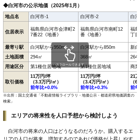
昭和町
白井掛
白井掛下
白坂
新白河
新高山
菅生舘
関辺
瀬戸原
86
北裏
3.3万円
664万円
-9.9%
束前町
大
大工町
大信下小屋
大信下新城
大信田園町府
◆白河市の公示地価（2025年1月）
白坂駅
白河駅
久田野駅
87
瀬戸原
3.3万円
757万円
-9.3%
大信中新城
大信町屋
高山
高山西
田島
立石
立石山
田町
鶴巻山
手代町
寺小路
天神町
道場小路
豊地
中島
中田
中野山
中町
地点名
白河市-1
白河市-2
白河
88
本沼
3.2万円
259万円
-14.4%
中山南
南湖
西大沼
西三坂
西三坂山
旗宿
八竜神
葉ノ木平
番士小路
東大沼
東蕪内
東釜子
東深仁井田
東三坂山
古高山
89
白坂
3.2万円
277万円
-14.2%
福島県白河市会津町2
福島県白河市南町12
福島
豊年
松並
真舟
みさか
道東
南登り町
南真舟
向新蔵
巡り矢
本沼
住居表示
7番22《地番》
番《地番》
丁目
文珠山
弥次郎窪
結城
横町
四ツ谷
米村道北
北堀川端
90
十文字
3.2万円
657万円
-6.6%
十三原道上
91
弥次郎窪
2.9万円
413万円
-13.2%
最寄り駅
白河駅から950m
白河駅から850m
新白
92
大信町屋
2.9万円
132万円
-12.4%
土地面積
294㎡
368㎡
264
93
池下
2.9万円
747万円
-11.9%
スクロールできます
用途区分
第1種住居地域
第1種住居地域
商業
94
東釜子
2.6万円
291万円
-15.7%
11万円/坪
11万円/坪
21
取引価格
（3.3万円/㎡）
（3.4万円/㎡）
（6
95
関辺
2.6万円
255万円
-16.3%
前年比+0.0%
前年比+0.3%
前年
96
飯沢山
2.6万円
416万円
-9.6%
※出所：国土交通省「
不動産情報ライブラリ・地価公示・都道府県地価調査の
97
鶴巻山
2.4万円
591万円
-13.0%
検索
」
98
東深仁井田
2.4万円
339万円
-18.9%
エリアの将来性を人口予想から検討しよう
99
南湖
2.3万円
681万円
-10.3%
100
大坂山
2.2万円
275万円
-17.8%
白河市の将来の人口はどうなるのだろうか。購入するエ
101
表郷番沢
1.7万円
167万円
-27.8%
リアの人口が将来、増加するのであれば価格が上昇しやす