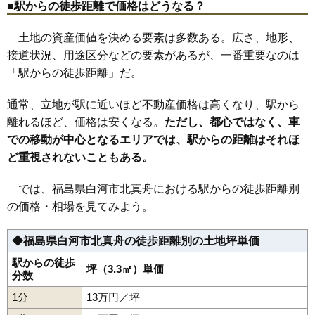
■駅からの徒歩距離で価格はどうなる？
25
真舟
11万円
869万円
2.4%
土地の資産価値を決める要素は多数ある。広さ、地形、
26
白井掛
11万円
472万円
13.2%
接道状況、用途区分などの要素があるが、一番重要なのは
27
会津町
10万円
909万円
1.9%
「駅からの徒歩距離」だ。
28
中田
10万円
938万円
3.0%
29
和尚壇山
10万円
578万円
11.1%
通常、立地が駅に近いほど不動産価格は高くなり、駅から
30
みさか
10万円
749万円
11.2%
離れるほど、価格は安くなる。
ただし、都心ではなく、車
での移動が中心となるエリアでは、駅からの距離はそれほ
31
道場小路
10万円
714万円
1.5%
ど重視されないこともある。
32
昭和町
10万円
800万円
6.3%
33
栄町
10万円
919万円
3.6%
では、福島県白河市北真舟における駅からの徒歩距離別
34
寺小路
10万円
625万円
5.6%
の価格・相場を見てみよう。
35
豊年
10万円
1,113万円
2.7%
◆福島県白河市北真舟の徒歩距離別の土地坪単価
36
番士小路
10万円
601万円
-0.6%
37
南真舟
10万円
928万円
4.6%
駅からの徒歩
坪（3.3㎡）単価
分数
38
米村道北
10万円
749万円
6.5%
1分
13万円／坪
39
天神町
9.7万円
847万円
-1.7%