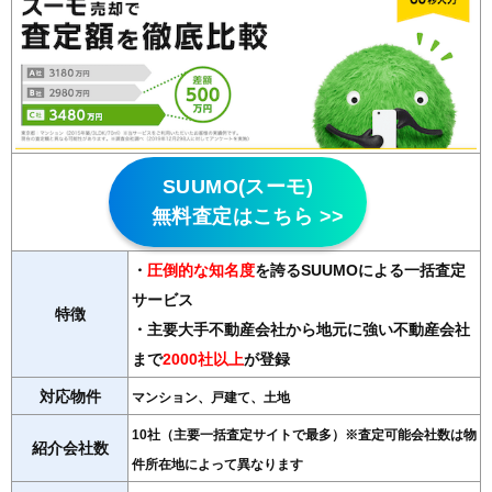
SUUMO(スーモ)
無料査定はこちら >>
・
圧倒的な知名度
を誇るSUUMOによる一括査定
サービス
特徴
・主要大手不動産会社から地元に強い不動産会社
まで
2000社以上
が登録
対応物件
マンション、戸建て、土地
10社（主要一括査定サイトで最多）※査定可能会社数は物
紹介会社数
件所在地によって異なります