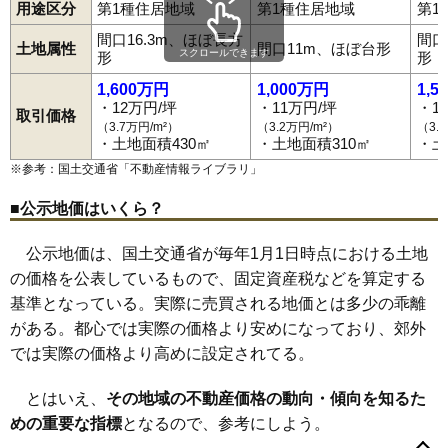
用途区分
第1種住居地域
第1種住居地域
第1
71
八竜神
5.6万円
668万円
3.7%
間口16.3m、ほぼ長方
間口
72
豊地
5.5万円
432万円
4.9%
土地属性
間口11m、ほぼ台形
スクロールできます
形
形
73
石切場
5.3万円
1,197万円
4.0%
1,600万円
1,000万円
1,5
74
白井掛下
5.3万円
521万円
-1.7%
・12万円/坪
・11万円/坪
・1
取引価格
（3.7万円/m²）
（3.2万円/m²）
（3.
75
立石山
5.2万円
1,589万円
6.9%
・土地面積430㎡
・土地面積310㎡
・土
76
池下裏
5.1万円
417万円
-7.2%
※参考：国土交通省「
不動産情報ライブラリ
」
77
菅生舘
4.9万円
1,463万円
7.6%
■公示地価はいくら？
78
金勝寺
4.9万円
452万円
-8.9%
79
十三原道上
4.8万円
2,890万円
4.7%
公示地価は、国土交通省が毎年1月1日時点における土地
80
中島
4.8万円
458万円
-1.0%
の価格を公表しているもので、固定資産税などを算定する
基準となっている。実際に売買される地価とは多少の乖離
81
萱根
4.5万円
366万円
0.5%
がある。都心では実際の価格より安めになっており、郊外
82
大
4.2万円
442万円
-7.7%
では実際の価格より高めに設定されてる。
83
久田野
3.4万円
479万円
-4.5%
会津町
明戸
旭町
愛宕町
飯沢山
池下
池下裏
石切場
泉田
薄葉
馬町
円明寺
老久保
老久保山
追廻
大坂山
大手町
和尚壇山
鬼越
84
道東
3.4万円
517万円
-7.4%
とはいえ、
その地域の不動産価格の動向・傾向を知るた
表郷番沢
表郷八幡
郭内
影鬼越
金屋町
萱根
関川窪
北裏
北中川原
北登り町
北堀切
北真舟
金勝寺
金鈴
久田野
85
大信田園町府
3.3万円
337万円
-12.3%
めの重要な指標
となるので、参考にしよう。
五番町川原
転坂
細工町
栄町
三本松
三本松山
十文字
菖蒲沢