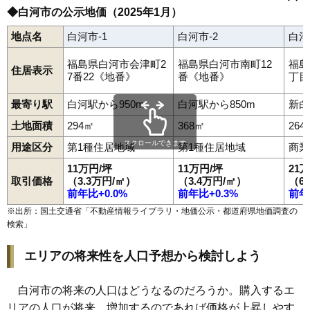
昭和町
白井掛
白井掛下
白坂
新白河
新高山
菅生舘
関辺
瀬戸原
86
北裏
3.3万円
664万円
-9.9%
束前町
大
大工町
大信下小屋
大信下新城
大信田園町府
◆白河市の公示地価（2025年1月）
白坂駅
白河駅
久田野駅
87
瀬戸原
3.3万円
757万円
-9.3%
大信中新城
大信町屋
高山
高山西
田島
立石
立石山
田町
鶴巻山
手代町
寺小路
天神町
道場小路
豊地
中島
中田
中野山
中町
地点名
白河市-1
白河市-2
白河
88
本沼
3.2万円
259万円
-14.4%
中山南
南湖
西大沼
西三坂
西三坂山
旗宿
八竜神
葉ノ木平
番士小路
東大沼
東蕪内
東釜子
東深仁井田
東三坂山
古高山
89
白坂
3.2万円
277万円
-14.2%
福島県白河市会津町2
福島県白河市南町12
福島
豊年
松並
真舟
みさか
道東
南登り町
南真舟
向新蔵
巡り矢
本沼
住居表示
7番22《地番》
番《地番》
丁目
文珠山
弥次郎窪
結城
横町
四ツ谷
米村道北
北堀川端
90
十文字
3.2万円
657万円
-6.6%
十三原道上
91
弥次郎窪
2.9万円
413万円
-13.2%
最寄り駅
白河駅から950m
白河駅から850m
新白
92
大信町屋
2.9万円
132万円
-12.4%
土地面積
294㎡
368㎡
264
93
池下
2.9万円
747万円
-11.9%
スクロールできます
用途区分
第1種住居地域
第1種住居地域
商業
94
東釜子
2.6万円
291万円
-15.7%
11万円/坪
11万円/坪
21
取引価格
（3.3万円/㎡）
（3.4万円/㎡）
（6
95
関辺
2.6万円
255万円
-16.3%
前年比+0.0%
前年比+0.3%
前年
96
飯沢山
2.6万円
416万円
-9.6%
※出所：国土交通省「
不動産情報ライブラリ・地価公示・都道府県地価調査の
97
鶴巻山
2.4万円
591万円
-13.0%
検索
」
98
東深仁井田
2.4万円
339万円
-18.9%
エリアの将来性を人口予想から検討しよう
99
南湖
2.3万円
681万円
-10.3%
100
大坂山
2.2万円
275万円
-17.8%
白河市の将来の人口はどうなるのだろうか。購入するエ
101
表郷番沢
1.7万円
167万円
-27.8%
リアの人口が将来、増加するのであれば価格が上昇しやす