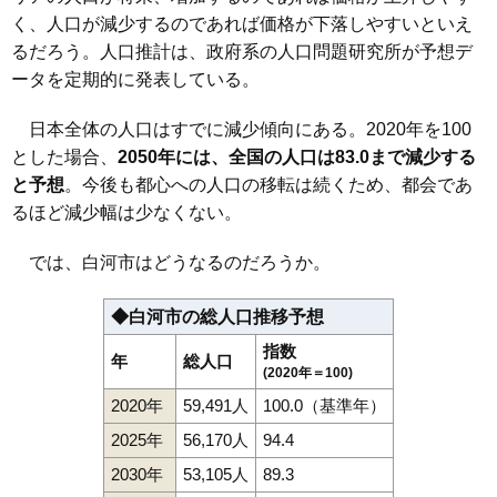
102
東蕪内
1.5万円
52万円
-34.0%
く、人口が減少するのであれば価格が下落しやすいといえ
るだろう。人口推計は、政府系の人口問題研究所が予想デ
103
大信中新城
1.4万円
180万円
-31.8%
ータを定期的に発表している。
104
大信下小屋
1.4万円
67万円
-15.1%
105
田島
1.4万円
288万円
1.6%
日本全体の人口はすでに減少傾向にある。2020年を100
106
旗宿
1.2万円
131万円
-38.6%
とした場合、
2050年には、全国の人口は83.0まで減少する
107
大信下新城
1.2万円
685万円
-16.8%
と予想
。今後も都心への人口の移転は続くため、都会であ
るほど減少幅は少なくない。
108
表郷八幡
0.9万円
59万円
-45.1%
では、白河市はどうなるのだろうか。
◆白河市の総人口推移予想
指数
年
総人口
(2020年＝100)
2020年
59,491人
100.0（基準年）
2025年
56,170人
94.4
2030年
53,105人
89.3