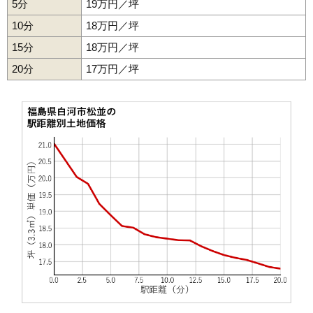
5分
19万円／坪
40
文珠山
9.5万円
766万円
6.5%
10分
18万円／坪
41
北中川原
9.3万円
1,530万円
4.3%
15分
18万円／坪
42
古高山
9.0万円
780万円
4.4%
20分
43
細工町
17万円／坪
8.9万円
667万円
4.0%
44
旭町
8.8万円
702万円
5.0%
45
三本松山
8.5万円
919万円
0.8%
46
四ツ谷
8.5万円
767万円
3.8%
47
高山西
8.5万円
664万円
-2.3%
48
西三坂
8.5万円
1,160万円
8.3%
49
明戸
8.5万円
558万円
2.0%
50
田町
8.4万円
395万円
-10.0%
51
立石
8.0万円
1,650万円
9.6%
52
中野山
8.0万円
638万円
9.9%
53
郭内
8.0万円
550万円
0.6%
54
老久保
7.8万円
775万円
1.5%
55
束前町
7.7万円
300万円
-8.0%