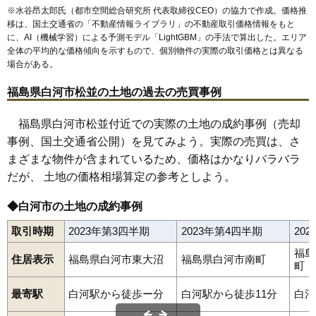
※水谷昂太郎氏（都市空間総合研究所 代表取締役CEO）の協力で作成。価格推
56
追廻
7.5万円
495万円
2.0%
移は、国土交通省の「
不動産情報ライブラリ
」の不動産取引価格情報をもと
に、AI（機械学習）による予測モデル「LightGBM」の手法で算出した。エリア
57
東大沼
7.5万円
972万円
-0.3%
全体の平均的な価格傾向を示すもので、個別物件の実際の取引価格とは異なる
58
東三坂山
7.2万円
558万円
4.3%
場合がある。
59
関川窪
7.1万円
2,577万円
3.4%
福島県白河市松並の土地の過去の売買事例
60
西三坂山
7.0万円
765万円
8.4%
61
三本松
6.7万円
606万円
-0.6%
福島県白河市松並付近での実際の土地の成約事例（売却
事例、国土交通省公開）を見てみよう。実際の売買は、さ
62
影鬼越
6.7万円
541万円
-0.1%
まざまな物件が含まれているため、価格はかなりバラバラ
63
薄葉
6.6万円
472万円
-4.7%
だが、 土地の価格相場算定の参考としよう。
64
鬼越
6.4万円
550万円
4.0%
65
五番町川原
6.4万円
948万円
-0.7%
◆白河市の土地の成約事例
66
西大沼
6.3万円
1,257万円
4.1%
取引時期
2023年第3四半期
2023年第4四半期
20
67
泉田
6.2万円
541万円
2.9%
福島
住居表示
福島県白河市東大沼
福島県白河市南町
68
老久保山
5.8万円
987万円
5.2%
町
69
葉ノ木平
5.6万円
437万円
-8.8%
最寄駅
白河駅から徒歩ー分
白河駅から徒歩11分
白河
70
中山南
5.6万円
570万円
3.2%