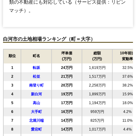
類の不動産にも対応している（サービス提供：リビン
マッチ）。
白河市の土地相場ランキング（町＝大字）
坪単価
総額
10年前比
順位
町名
(万円)
(万円)
変動率
1
転坂
24万円
1,619万円
32.5%
2
松並
21万円
1,517万円
37.6%
3
南登り町
20万円
2,258万円
38.2%
4
新白河
19万円
1,899万円
15.9%
5
高山
17万円
1,194万円
18.0%
6
大手町
16万円
959万円
4.2%
7
北堀川端
14万円
825万円
11.0%
8
愛宕町
14万円
1,017万円
4.4%