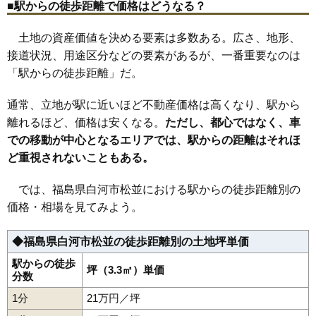
■駅からの徒歩距離で価格はどうなる？
25
真舟
11万円
869万円
2.4%
土地の資産価値を決める要素は多数ある。広さ、地形、
26
白井掛
11万円
472万円
13.2%
接道状況、用途区分などの要素があるが、一番重要なのは
27
会津町
10万円
909万円
1.9%
「駅からの徒歩距離」だ。
28
中田
10万円
938万円
3.0%
29
和尚壇山
10万円
578万円
11.1%
通常、立地が駅に近いほど不動産価格は高くなり、駅から
30
みさか
10万円
749万円
11.2%
離れるほど、価格は安くなる。
ただし、都心ではなく、車
での移動が中心となるエリアでは、駅からの距離はそれほ
31
道場小路
10万円
714万円
1.5%
ど重視されないこともある。
32
昭和町
10万円
800万円
6.3%
33
栄町
10万円
919万円
3.6%
では、福島県白河市松並における駅からの徒歩距離別の
34
寺小路
10万円
625万円
5.6%
価格・相場を見てみよう。
35
豊年
10万円
1,113万円
2.7%
◆福島県白河市松並の徒歩距離別の土地坪単価
36
番士小路
10万円
601万円
-0.6%
37
南真舟
10万円
928万円
4.6%
駅からの徒歩
坪（3.3㎡）単価
分数
38
米村道北
10万円
749万円
6.5%
1分
21万円／坪
39
天神町
9.7万円
847万円
-1.7%