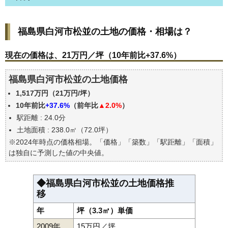
福島県白河市松並の土地の価格・相場は？
福島県白河市松並の土地の価格・相場は？
現在の価格は、21万円／坪（10年前比+37.6%）
価格を詳細に分析しよう
現在の価格は、21万円／坪（10年前比+37.6%）
駅からの徒歩距離で価格はどうなる？
福島県白河市松並の土地価格
福島県白河市松並の土地の過去の売買事例
1,517万円（21万円/坪）
公示地価はいくら
10年前比
+37.6%
（前年比
▲2.0%
）
エリアの将来性を人口予想から検討しよう
駅距離 : 24.0分
自分の年収でいくらの不動産が買える？
土地面積 : 238.0㎡（72.0坪）
※2024年時点の価格相場。「価格」「築数」「駅距離」「面積」
は独自に予測した値の中央値。
◆福島県白河市松並の土地価格推
移
年
坪（3.3㎡）単価
2009年
15万円／坪