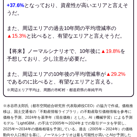
+37.6%
となっており、資産性が高いエリアと言えそ
うだ。
また、周辺エリアの過去10年間の平均増減率の
▲15.3%
と比べると、有望なエリアと言えそうだ。
【将来】ノーマルシナリオで、10年後に
▲19.8%
を
予想しており、少し注意が必要だ。
また、周辺エリアの10年後の平均増減率が
▲29.2%
であるのに比べると、有望なエリアと言える。
※周辺エリア平均は、周囲の市町村・都道府県の単純平均
※水谷昂太郎氏（都市空間総合研究所 代表取締役CEO）の協力で作成。価格推
移は、国土交通省の「
不動産情報ライブラリ
」の不動産取引価格情報を参考に
価格を予測、2024年を基準年（現在価格）とした。AI（機械学習）による予測
モデル「LightGBM」の手法で2005年〜2024年までの取引データを学習し、
2025年〜2034年の価格相場を予測している。過去（2005年～2024年）の価格
動向や人口推計を基に、ノーマルシナリオは最も可能性が高いとAIが予測した