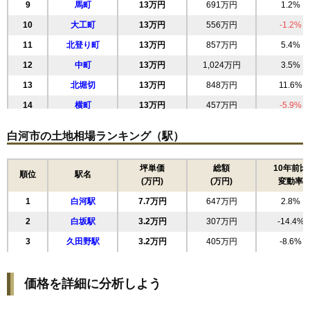
9
馬町
13万円
691万円
1.2%
10
大工町
13万円
556万円
-1.2%
11
北登り町
13万円
857万円
5.4%
12
中町
13万円
1,024万円
3.5%
13
北堀切
13万円
848万円
11.6%
14
横町
13万円
457万円
-5.9%
15
手代町
12万円
696万円
5.9%
白河市の土地相場ランキング（駅）
16
円明寺
12万円
815万円
12.0%
17
金屋町
12万円
563万円
4.5%
坪単価
総額
10年前比
順位
駅名
(万円)
(万円)
変動率
18
巡り矢
12万円
672万円
12.8%
1
白河駅
7.7万円
647万円
2.8%
19
北真舟
12万円
812万円
2.4%
2
白坂駅
3.2万円
307万円
-14.4%
20
菖蒲沢
11万円
773万円
4.7%
3
久田野駅
3.2万円
405万円
-8.6%
21
金鈴
11万円
1,036万円
3.9%
22
新高山
11万円
1,209万円
13.2%
価格を詳細に分析しよう
23
向新蔵
11万円
720万円
0.7%
24
結城
11万円
984万円
15.6%