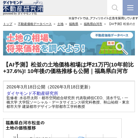
トップ
不動産価格データベース
土地
福島県
福島県白河市
【AI予測】松並の土地
【AI予測】松並の土地価格相場は坪21万円(10年前比
+37.6%)! 10年後の価格推移も公開｜福島県白河市
2026年3月18日公開（2026年3月18日更新）
ダイヤモンド不動産研究所
監修者:
水谷昂太郎・都市空間総合研究所 代表取締役CEO
、
清水千弘・一
橋大学 大学院ソーシャル・データサイエンス研究科教授
、
秋山祐樹・東京
都市大学 建築都市デザイン学部都市工学科教授