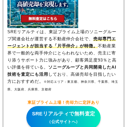
SREリアルティは、東証プライム上場のソニーグルー
プ関連会社が運営する不動産仲介会社で、
売却専門エ
ージェントが担当する「片手仲介」が特徴。
不動産業
界で一般的な両手仲介にとらわれないため、
売主に寄
り添うサポート力に強みがあり、顧客満足度93％と高
い評価を得ている。
ソニーグループと共同開発したAI
技術を査定にも活用
しており、高値売却を目指したい
方におすすめだ。
※対応エリア：東京都、神奈川県、千葉県、埼玉
県、大阪府、兵庫県、京都府
東証プライム上場！売却力に定評あり
SREリアルティで無料査定
（公式サイトへ）