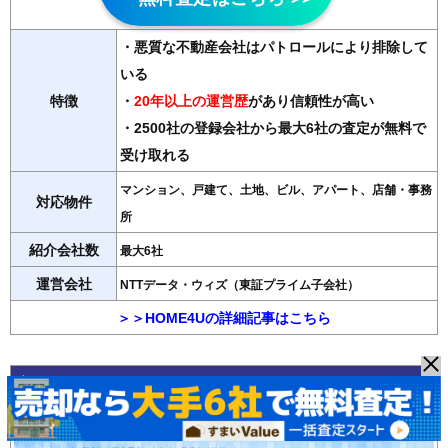
・悪質な不動産会社はパトロールにより排除して
いる
特徴
・
20年以上の運営歴
があり信頼性が高い
・2500社の登録会社から最大6社の査定が無料で
受け取れる
マンション、戸建て、土地、ビル、アパート、店舗・事務
対応物件
所
紹介会社数
最大6社
運営会社
NTTデータ・ウィズ（東証プライム子会社）
＞＞HOME4Uの詳細記事はこちら
◆おうちクラベル