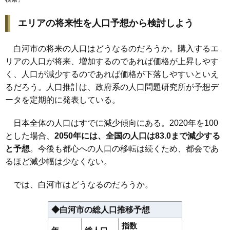
98
東深仁井田
2.4万円
339万円
-18.9%
エリアの将来性を人口予想から検討しよう
99
南湖
2.3万円
681万円
-10.3%
100
大坂山
2.2万円
275万円
-17.8%
白河市の将来の人口はどうなるのだろうか。購入するエ
101
表郷番沢
1.7万円
167万円
-27.8%
リアの人口が将来、増加するのであれば価格が上昇しやす
102
東蕪内
1.5万円
52万円
-34.0%
く、人口が減少するのであれば価格が下落しやすいといえ
るだろう。人口推計は、政府系の人口問題研究所が予想デ
103
大信中新城
1.4万円
180万円
-31.8%
ータを定期的に発表している。
104
大信下小屋
1.4万円
67万円
-15.1%
105
田島
1.4万円
288万円
1.6%
日本全体の人口はすでに減少傾向にある。2020年を100
106
旗宿
1.2万円
131万円
-38.6%
とした場合、
2050年には、全国の人口は83.0まで減少する
107
大信下新城
1.2万円
685万円
-16.8%
と予想
。今後も都心への人口の移転は続くため、都会であ
るほど減少幅は少なくない。
108
表郷八幡
0.9万円
59万円
-45.1%
では、白河市はどうなるのだろうか。
◆白河市の総人口推移予想
指数