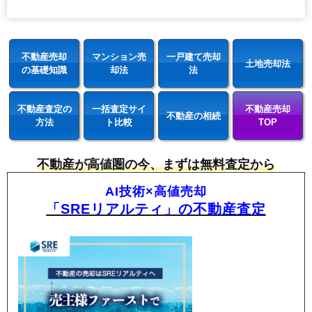
不動産売却
マンション売
一戸建て売却
土地売却法
の基礎知識
却法
法
不動産査定の
一括査定サイ
不動産売却
不動産の相続
方法
ト比較
TOP
不動産が高値圏の今、まずは無料査定から
AI技術×高値売却
「SREリアルティ」の不動産査定