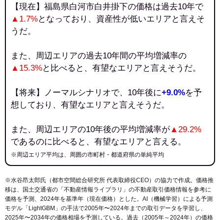
【現在】福島県白河市白井掛下の価格は過去10年で
▲1.7%
となっており、資産性が低いエリアと言えそ
うだ。
また、周辺エリアの過去10年間の平均増減率の
▲15.3%
と比べると、有望なエリアと言えそうだ。
【将来】ノーマルシナリオで、10年後に
+9.0%
を予
想しており、有望なエリアと言えそうだ。
また、周辺エリアの10年後の平均増減率が
▲29.2%
であるのに比べると、有望なエリアと言える。
※周辺エリア平均は、周囲の市町村・都道府県の単純平均
※水谷昂太郎氏（都市空間総合研究所 代表取締役CEO）の協力で作成。価格推
移は、国土交通省の「
不動産情報ライブラリ
」の不動産取引価格情報を参考に
価格を予測、2024年を基準年（現在価格）とした。AI（機械学習）による予測
モデル「LightGBM」の手法で2005年〜2024年までの取引データを学習し、
2025年〜2034年の価格相場を予測している。過去（2005年～2024年）の価格