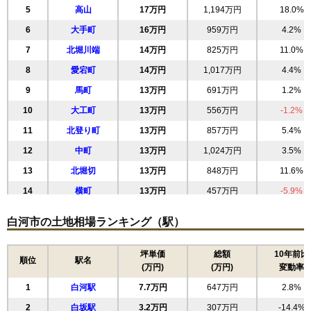
5
高山
17万円
1,194万円
18.0%
6
大手町
16万円
959万円
4.2%
7
北堀川端
14万円
825万円
11.0%
8
愛宕町
14万円
1,017万円
4.4%
9
馬町
13万円
691万円
1.2%
10
大工町
13万円
556万円
-1.2%
11
北登り町
13万円
857万円
5.4%
12
中町
13万円
1,024万円
3.5%
13
北堀切
13万円
848万円
11.6%
14
横町
13万円
457万円
-5.9%
15
手代町
12万円
696万円
5.9%
白河市の土地相場ランキング（駅）
16
円明寺
12万円
815万円
12.0%
17
金屋町
12万円
563万円
4.5%
坪単価
総額
10年前比
順位
駅名
(万円)
(万円)
変動率
18
巡り矢
12万円
672万円
12.8%
1
白河駅
7.7万円
647万円
2.8%
19
北真舟
12万円
812万円
2.4%
2
白坂駅
3.2万円
307万円
-14.4%