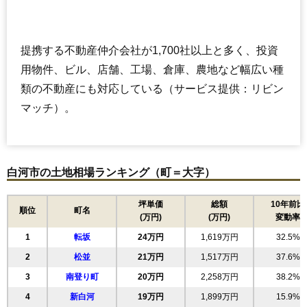
提携する不動産仲介会社が1,700社以上と多く、投資
用物件、ビル、店舗、工場、倉庫、農地など幅広い種
類の不動産にも対応している（サービス提供：リビン
マッチ）。
白河市の土地相場ランキング（町＝大字）
坪単価
総額
10年前比
順位
町名
(万円)
(万円)
変動率
1
転坂
24万円
1,619万円
32.5%
2
松並
21万円
1,517万円
37.6%
3
南登り町
20万円
2,258万円
38.2%
4
新白河
19万円
1,899万円
15.9%