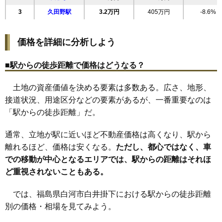
20
菖蒲沢
11万円
773万円
4.7%
3
久田野駅
3.2万円
405万円
-8.6%
21
金鈴
11万円
1,036万円
3.9%
22
新高山
11万円
1,209万円
13.2%
価格を詳細に分析しよう
23
向新蔵
11万円
720万円
0.7%
24
結城
11万円
984万円
15.6%
■駅からの徒歩距離で価格はどうなる？
25
真舟
11万円
869万円
2.4%
土地の資産価値を決める要素は多数ある。広さ、地形、
26
白井掛
11万円
472万円
13.2%
接道状況、用途区分などの要素があるが、一番重要なのは
27
会津町
10万円
909万円
1.9%
「駅からの徒歩距離」だ。
28
中田
10万円
938万円
3.0%
29
和尚壇山
10万円
578万円
11.1%
通常、立地が駅に近いほど不動産価格は高くなり、駅から
30
みさか
10万円
749万円
11.2%
離れるほど、価格は安くなる。
ただし、都心ではなく、車
での移動が中心となるエリアでは、駅からの距離はそれほ
31
道場小路
10万円
714万円
1.5%
ど重視されないこともある。
32
昭和町
10万円
800万円
6.3%
33
栄町
10万円
919万円
3.6%
では、福島県白河市白井掛下における駅からの徒歩距離
34
寺小路
10万円
625万円
5.6%
別の価格・相場を見てみよう。
35
豊年
10万円
1,113万円
2.7%