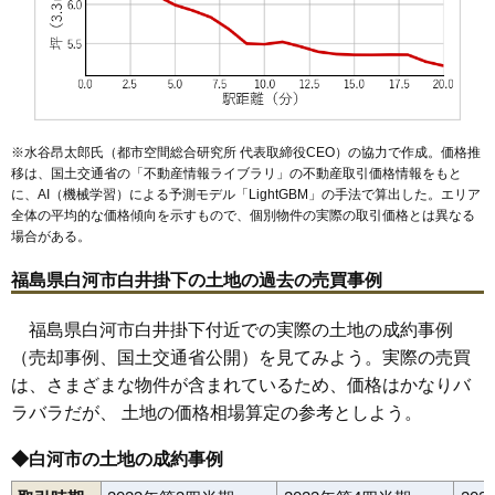
51
立石
8.0万円
1,650万円
9.6%
52
中野山
8.0万円
638万円
9.9%
53
郭内
8.0万円
550万円
0.6%
54
老久保
7.8万円
775万円
1.5%
55
束前町
7.7万円
300万円
-8.0%
※水谷昂太郎氏（都市空間総合研究所 代表取締役CEO）の協力で作成。価格推
56
追廻
7.5万円
495万円
2.0%
移は、国土交通省の「
不動産情報ライブラリ
」の不動産取引価格情報をもと
に、AI（機械学習）による予測モデル「LightGBM」の手法で算出した。エリア
57
東大沼
7.5万円
972万円
-0.3%
全体の平均的な価格傾向を示すもので、個別物件の実際の取引価格とは異なる
58
東三坂山
7.2万円
558万円
4.3%
場合がある。
59
関川窪
7.1万円
2,577万円
3.4%
福島県白河市白井掛下の土地の過去の売買事例
60
西三坂山
7.0万円
765万円
8.4%
61
三本松
6.7万円
606万円
-0.6%
福島県白河市白井掛下付近での実際の土地の成約事例
（売却事例、国土交通省公開）を見てみよう。実際の売買
62
影鬼越
6.7万円
541万円
-0.1%
は、さまざまな物件が含まれているため、価格はかなりバ
63
薄葉
6.6万円
472万円
-4.7%
ラバラだが、 土地の価格相場算定の参考としよう。
64
鬼越
6.4万円
550万円
4.0%
65
五番町川原
6.4万円
948万円
-0.7%
◆白河市の土地の成約事例
66
西大沼
6.3万円
1,257万円
4.1%