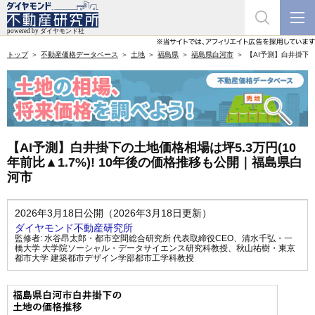
トップ
不動産価格データベース
土地
福島県
福島県白河市
【AI予測】白井掛下の
【AI予測】白井掛下の土地価格相場は坪5.3万円(10
年前比▲1.7%)! 10年後の価格推移も公開｜福島県白
河市
2026年3月18日公開（2026年3月18日更新）
ダイヤモンド不動産研究所
監修者:
水谷昂太郎・都市空間総合研究所 代表取締役CEO
、
清水千弘・一
橋大学 大学院ソーシャル・データサイエンス研究科教授
、
秋山祐樹・東京
都市大学 建築都市デザイン学部都市工学科教授