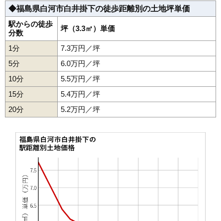
◆福島県白河市白井掛下の徒歩距離別の土地坪単価
36
番士小路
10万円
601万円
-0.6%
37
南真舟
10万円
928万円
4.6%
駅からの徒歩
坪（3.3㎡）単価
分数
38
米村道北
10万円
749万円
6.5%
1分
7.3万円／坪
39
天神町
9.7万円
847万円
-1.7%
5分
6.0万円／坪
40
文珠山
9.5万円
766万円
6.5%
10分
5.5万円／坪
41
北中川原
9.3万円
1,530万円
4.3%
15分
5.4万円／坪
42
古高山
9.0万円
780万円
4.4%
20分
43
細工町
5.2万円／坪
8.9万円
667万円
4.0%
44
旭町
8.8万円
702万円
5.0%
45
三本松山
8.5万円
919万円
0.8%
46
四ツ谷
8.5万円
767万円
3.8%
47
高山西
8.5万円
664万円
-2.3%
48
西三坂
8.5万円
1,160万円
8.3%
49
明戸
8.5万円
558万円
2.0%
50
田町
8.4万円
395万円
-10.0%