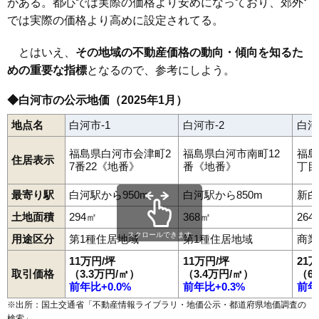
昭和町
白井掛
白井掛下
白坂
新白河
新高山
菅生舘
関辺
瀬戸原
がある。都心では実際の価格より安めになっており、郊外
82
大
4.2万円
442万円
-7.7%
束前町
大
大工町
大信下小屋
大信下新城
大信田園町府
白坂駅
白河駅
久田野駅
では実際の価格より高めに設定されてる。
大信中新城
大信町屋
高山
高山西
田島
立石
立石山
田町
鶴巻山
83
久田野
3.4万円
479万円
-4.5%
手代町
寺小路
天神町
道場小路
豊地
中島
中田
中野山
中町
中山南
南湖
西大沼
西三坂
西三坂山
旗宿
八竜神
葉ノ木平
84
道東
3.4万円
517万円
-7.4%
とはいえ、
その地域の不動産価格の動向・傾向を知るた
番士小路
東大沼
東蕪内
東釜子
東深仁井田
東三坂山
古高山
85
大信田園町府
3.3万円
337万円
-12.3%
豊年
松並
真舟
みさか
道東
南登り町
南真舟
向新蔵
巡り矢
本沼
めの重要な指標
となるので、参考にしよう。
文珠山
弥次郎窪
結城
横町
四ツ谷
米村道北
北堀川端
86
北裏
3.3万円
664万円
-9.9%
十三原道上
◆白河市の公示地価（2025年1月）
87
瀬戸原
3.3万円
757万円
-9.3%
地点名
白河市-1
白河市-2
白河
88
本沼
3.2万円
259万円
-14.4%
89
白坂
3.2万円
277万円
-14.2%
福島県白河市会津町2
福島県白河市南町12
福島
住居表示
7番22《地番》
番《地番》
丁目
90
十文字
3.2万円
657万円
-6.6%
91
弥次郎窪
2.9万円
413万円
-13.2%
最寄り駅
白河駅から950m
白河駅から850m
新白
92
大信町屋
2.9万円
132万円
-12.4%
土地面積
294㎡
368㎡
264
93
池下
2.9万円
747万円
-11.9%
スクロールできます
用途区分
第1種住居地域
第1種住居地域
商業
94
東釜子
2.6万円
291万円
-15.7%
11万円/坪
11万円/坪
21
取引価格
（3.3万円/㎡）
（3.4万円/㎡）
（6
95
関辺
2.6万円
255万円
-16.3%
前年比+0.0%
前年比+0.3%
前年
96
飯沢山
2.6万円
416万円
-9.6%
※出所：国土交通省「
不動産情報ライブラリ・地価公示・都道府県地価調査の
97
鶴巻山
2.4万円
591万円
-13.0%
検索
」