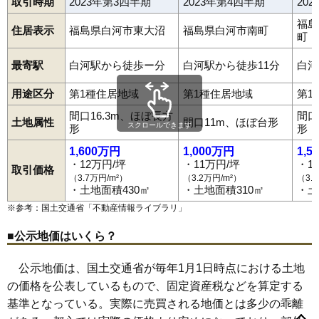
取引時期
2023年第3四半期
2023年第4四半期
20
67
泉田
6.2万円
541万円
2.9%
福島
住居表示
福島県白河市東大沼
福島県白河市南町
68
老久保山
5.8万円
987万円
5.2%
町
69
葉ノ木平
5.6万円
437万円
-8.8%
最寄駅
白河駅から徒歩ー分
白河駅から徒歩11分
白河
70
中山南
5.6万円
570万円
3.2%
用途区分
第1種住居地域
第1種住居地域
第1
71
八竜神
5.6万円
668万円
3.7%
間口16.3m、ほぼ長方
間口
72
豊地
5.5万円
432万円
4.9%
土地属性
間口11m、ほぼ台形
スクロールできます
形
形
73
石切場
5.3万円
1,197万円
4.0%
1,600万円
1,000万円
1,5
74
白井掛下
5.3万円
521万円
-1.7%
・12万円/坪
・11万円/坪
・1
取引価格
（3.7万円/m²）
（3.2万円/m²）
（3.
75
立石山
5.2万円
1,589万円
6.9%
・土地面積430㎡
・土地面積310㎡
・土
76
池下裏
5.1万円
417万円
-7.2%
※参考：国土交通省「
不動産情報ライブラリ
」
77
菅生舘
4.9万円
1,463万円
7.6%
■公示地価はいくら？
78
金勝寺
4.9万円
452万円
-8.9%
会津町
明戸
旭町
愛宕町
飯沢山
池下
池下裏
石切場
泉田
薄葉
79
十三原道上
4.8万円
2,890万円
4.7%
公示地価は、国土交通省が毎年1月1日時点における土地
馬町
円明寺
老久保
老久保山
追廻
大坂山
大手町
和尚壇山
鬼越
80
中島
4.8万円
458万円
-1.0%
表郷番沢
表郷八幡
郭内
影鬼越
金屋町
萱根
関川窪
北裏
の価格を公表しているもので、固定資産税などを算定する
北中川原
北登り町
北堀切
北真舟
金勝寺
金鈴
久田野
基準となっている。実際に売買される地価とは多少の乖離
81
萱根
4.5万円
366万円
0.5%
五番町川原
転坂
細工町
栄町
三本松
三本松山
十文字
菖蒲沢