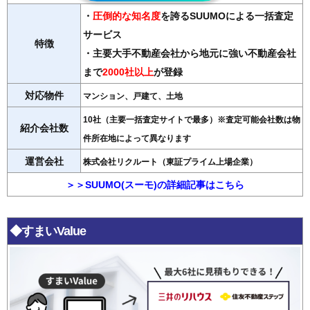
・
圧倒的な知名度
を誇るSUUMOによる一括査定
サービス
特徴
・主要大手不動産会社から地元に強い不動産会社
まで
2000社以上
が登録
対応物件
マンション、戸建て、土地
10社（主要一括査定サイトで最多）※査定可能会社数は物
紹介会社数
件所在地によって異なります
運営会社
株式会社リクルート（東証プライム上場企業）
＞＞SUUMO(スーモ)の詳細記事はこちら
◆すまいValue