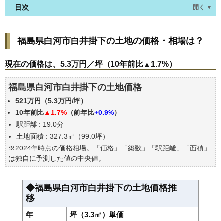
目次
開く ▼
福島県白河市白井掛下の土地の価格・相場は？
福島県白河市白井掛下の土地の価格・相場は？
現在の価格は、5.3万円／坪（10年前比▲1.7%）
価格を詳細に分析しよう
現在の価格は、5.3万円／坪（10年前比▲1.7%）
駅からの徒歩距離で価格はどうなる？
福島県白河市白井掛下の土地価格
福島県白河市白井掛下の土地の過去の売買事例
521万円（5.3万円/坪）
公示地価はいくら
10年前比
▲1.7%
（前年比
+0.9%
）
エリアの将来性を人口予想から検討しよう
駅距離 : 19.0分
自分の年収でいくらの不動産が買える？
土地面積 : 327.3㎡（99.0坪）
※2024年時点の価格相場。「価格」「築数」「駅距離」「面積」
は独自に予測した値の中央値。
◆福島県白河市白井掛下の土地価格推
移
年
坪（3.3㎡）単価