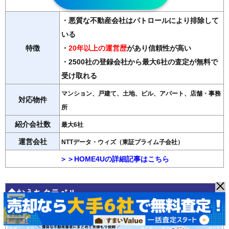
・悪質な不動産会社はパトロールにより排除して
いる
特徴
・
20年以上の運営歴
があり信頼性が高い
・2500社の登録会社から最大6社の査定が無料で
受け取れる
マンション、戸建て、土地、ビル、アパート、店舗・事務
対応物件
所
紹介会社数
最大6社
運営会社
NTTデータ・ウィズ（東証プライム子会社）
＞＞HOME4Uの詳細記事はこちら
◆おうちクラベル