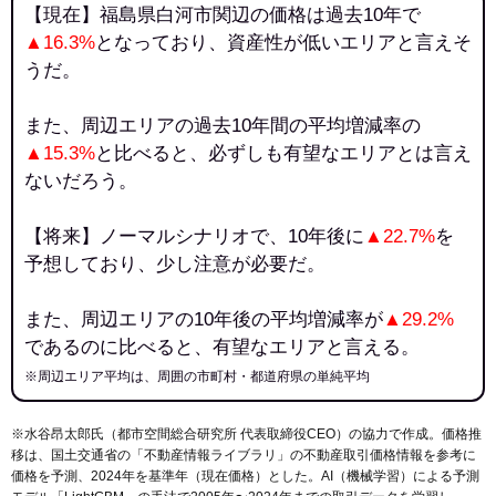
【現在】福島県白河市関辺の価格は過去10年で
▲16.3%
となっており、資産性が低いエリアと言えそ
うだ。
また、周辺エリアの過去10年間の平均増減率の
▲15.3%
と比べると、必ずしも有望なエリアとは言え
ないだろう。
【将来】ノーマルシナリオで、10年後に
▲22.7%
を
予想しており、少し注意が必要だ。
また、周辺エリアの10年後の平均増減率が
▲29.2%
であるのに比べると、有望なエリアと言える。
※周辺エリア平均は、周囲の市町村・都道府県の単純平均
※水谷昂太郎氏（都市空間総合研究所 代表取締役CEO）の協力で作成。価格推
移は、国土交通省の「
不動産情報ライブラリ
」の不動産取引価格情報を参考に
価格を予測、2024年を基準年（現在価格）とした。AI（機械学習）による予測