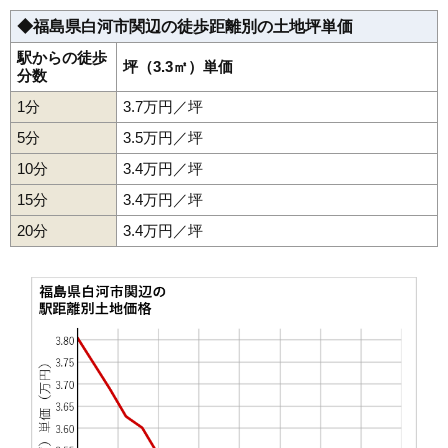
◆福島県白河市関辺の徒歩距離別の土地坪単価
36
番士小路
10万円
601万円
-0.6%
37
南真舟
10万円
928万円
4.6%
駅からの徒歩
坪（3.3㎡）単価
分数
38
米村道北
10万円
749万円
6.5%
1分
3.7万円／坪
39
天神町
9.7万円
847万円
-1.7%
5分
3.5万円／坪
40
文珠山
9.5万円
766万円
6.5%
10分
3.4万円／坪
41
北中川原
9.3万円
1,530万円
4.3%
15分
3.4万円／坪
42
古高山
9.0万円
780万円
4.4%
20分
43
細工町
3.4万円／坪
8.9万円
667万円
4.0%
44
旭町
8.8万円
702万円
5.0%
45
三本松山
8.5万円
919万円
0.8%
46
四ツ谷
8.5万円
767万円
3.8%
47
高山西
8.5万円
664万円
-2.3%
48
西三坂
8.5万円
1,160万円
8.3%
49
明戸
8.5万円
558万円
2.0%
50
田町
8.4万円
395万円
-10.0%