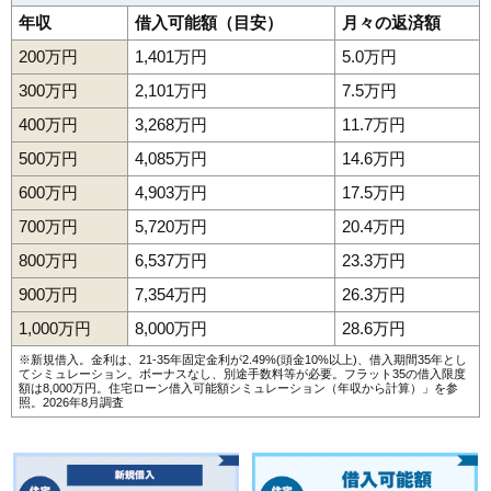
年収
借入可能額（目安）
月々の返済額
200万円
1,401万円
5.0万円
300万円
2,101万円
7.5万円
400万円
3,268万円
11.7万円
500万円
4,085万円
14.6万円
600万円
4,903万円
17.5万円
700万円
5,720万円
20.4万円
800万円
6,537万円
23.3万円
900万円
7,354万円
26.3万円
1,000万円
8,000万円
28.6万円
※新規借入。金利は、21-35年固定金利が2.49%(頭金10%以上)、借入期間35年とし
てシミュレーション。ボーナスなし、別途手数料等が必要。フラット35の借入限度
額は8,000万円。
住宅ローン借入可能額シミュレーション（年収から計算）
」を参
照。2026年8月調査