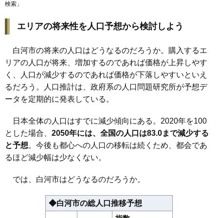
97
鶴巻山
2.4万円
591万円
-13.0%
検索
」
98
東深仁井田
2.4万円
339万円
-18.9%
エリアの将来性を人口予想から検討しよう
99
南湖
2.3万円
681万円
-10.3%
100
大坂山
2.2万円
275万円
-17.8%
白河市の将来の人口はどうなるのだろうか。購入するエ
101
表郷番沢
1.7万円
167万円
-27.8%
リアの人口が将来、増加するのであれば価格が上昇しやす
102
東蕪内
1.5万円
52万円
-34.0%
く、人口が減少するのであれば価格が下落しやすいといえ
るだろう。人口推計は、政府系の人口問題研究所が予想デ
103
大信中新城
1.4万円
180万円
-31.8%
ータを定期的に発表している。
104
大信下小屋
1.4万円
67万円
-15.1%
105
田島
1.4万円
288万円
1.6%
日本全体の人口はすでに減少傾向にある。2020年を100
106
旗宿
1.2万円
131万円
-38.6%
とした場合、
2050年には、全国の人口は83.0まで減少する
107
大信下新城
1.2万円
685万円
-16.8%
と予想
。今後も都心への人口の移転は続くため、都会であ
るほど減少幅は少なくない。
108
表郷八幡
0.9万円
59万円
-45.1%
では、白河市はどうなるのだろうか。
◆白河市の総人口推移予想