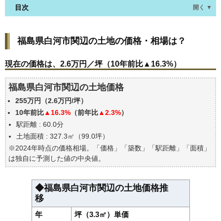
目次
開く ▼
福島県白河市関辺の土地の価格・相場は？
福島県白河市関辺の土地の価格・相場は？
現在の価格は、2.6万円／坪（10年前比▲16.3%）
価格を詳細に分析しよう
現在の価格は、2.6万円／坪（10年前比▲16.3%）
駅からの徒歩距離で価格はどうなる？
福島県白河市関辺の土地価格
福島県白河市関辺の土地の過去の売買事例
255万円（2.6万円/坪）
公示地価はいくら
10年前比
▲16.3%
（前年比
▲2.3%
）
エリアの将来性を人口予想から検討しよう
駅距離 : 60.0分
自分の年収でいくらの不動産が買える？
土地面積 : 327.3㎡（99.0坪）
※2024年時点の価格相場。「価格」「築数」「駅距離」「面積」
は独自に予測した値の中央値。
◆福島県白河市関辺の土地価格推
移
年
坪（3.3㎡）単価