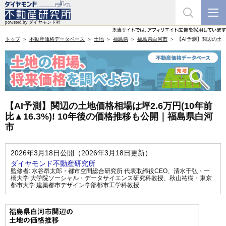
トップ
不動産価格データベース
土地
福島県
福島県白河市
【AI予測】関辺の土地
【AI予測】関辺の土地価格相場は坪2.6万円(10年前
比▲16.3%)! 10年後の価格推移も公開｜福島県白河
市
2026年3月18日公開（2026年3月18日更新）
ダイヤモンド不動産研究所
監修者:
水谷昂太郎・都市空間総合研究所 代表取締役CEO
、
清水千弘・一
橋大学 大学院ソーシャル・データサイエンス研究科教授
、
秋山祐樹・東京
都市大学 建築都市デザイン学部都市工学科教授