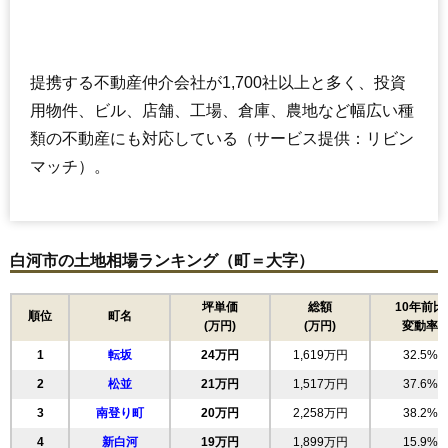
提携する不動産仲介会社が1,700社以上と多く、投資
用物件、ビル、店舗、工場、倉庫、農地など幅広い種
類の不動産にも対応している（サービス提供：リビン
マッチ）。
白河市の土地相場ランキング（町＝大字）
坪単価
総額
10年前比
順位
町名
(万円)
(万円)
変動率
1
転坂
24万円
1,619万円
32.5%
2
松並
21万円
1,517万円
37.6%
3
南登り町
20万円
2,258万円
38.2%
4
新白河
19万円
1,899万円
15.9%