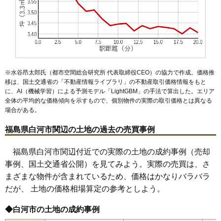
51
立石
8.0万円
1,650万円
9.6%
52
中野山
8.0万円
638万円
9.9%
53
郭内
8.0万円
550万円
0.6%
54
老久保
7.8万円
775万円
1.5%
55
束前町
7.7万円
300万円
-8.0%
※水谷昂太郎氏（都市空間総合研究所 代表取締役CEO）の協力で作成。価格推
56
追廻
7.5万円
495万円
2.0%
移は、国土交通省の「
不動産情報ライブラリ
」の不動産取引価格情報をもと
に、AI（機械学習）による予測モデル「LightGBM」の手法で算出した。エリア
57
東大沼
7.5万円
972万円
-0.3%
全体の平均的な価格傾向を示すもので、個別物件の実際の取引価格とは異なる
58
東三坂山
7.2万円
558万円
4.3%
場合がある。
59
関川窪
7.1万円
2,577万円
3.4%
福島県白河市関辺の土地の過去の売買事例
60
西三坂山
7.0万円
765万円
8.4%
61
三本松
6.7万円
606万円
-0.6%
福島県白河市関辺付近での実際の土地の成約事例（売却
事例、国土交通省公開）を見てみよう。実際の売買は、さ
62
影鬼越
6.7万円
541万円
-0.1%
まざまな物件が含まれているため、価格はかなりバラバラ
63
薄葉
6.6万円
472万円
-4.7%
だが、 土地の価格相場算定の参考としよう。
64
鬼越
6.4万円
550万円
4.0%
65
五番町川原
6.4万円
948万円
-0.7%
◆白河市の土地の成約事例