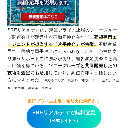
SREリアルティは、東証プライム上場のソニーグルー
プ関連会社が運営する不動産仲介会社で、
売却専門エ
ージェントが担当する「片手仲介」が特徴。
不動産業
界で一般的な両手仲介にとらわれないため、
売主に寄
り添うサポート力に強みがあり、顧客満足度93％と高
い評価を得ている。
ソニーグループと共同開発したAI
技術を査定にも活用
しており、高値売却を目指したい
方におすすめだ。
※対応エリア：東京都、神奈川県、千葉県、埼玉
県、大阪府、兵庫県、京都府
東証プライム上場！売却力に定評あり
SREリアルティで無料査定
（公式サイトへ）