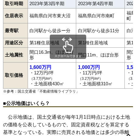
66
西大沼
6.3万円
1,257万円
4.1%
取引時期
2023年第3四半期
2023年第4四半期
20
67
泉田
6.2万円
541万円
2.9%
福島
住居表示
福島県白河市東大沼
福島県白河市南町
68
老久保山
5.8万円
987万円
5.2%
町
69
葉ノ木平
5.6万円
437万円
-8.8%
最寄駅
白河駅から徒歩ー分
白河駅から徒歩11分
白河
70
中山南
5.6万円
570万円
3.2%
用途区分
第1種住居地域
第1種住居地域
第1
71
八竜神
5.6万円
668万円
3.7%
間口16.3m、ほぼ長方
間口
72
豊地
5.5万円
432万円
4.9%
土地属性
間口11m、ほぼ台形
スクロールできます
形
形
73
石切場
5.3万円
1,197万円
4.0%
1,600万円
1,000万円
1,5
74
白井掛下
5.3万円
521万円
-1.7%
・12万円/坪
・11万円/坪
・1
取引価格
（3.7万円/m²）
（3.2万円/m²）
（3.
75
立石山
5.2万円
1,589万円
6.9%
・土地面積430㎡
・土地面積310㎡
・土
76
池下裏
5.1万円
417万円
-7.2%
※参考：国土交通省「
不動産情報ライブラリ
」
77
菅生舘
4.9万円
1,463万円
7.6%
■公示地価はいくら？
78
金勝寺
4.9万円
452万円
-8.9%
会津町
明戸
旭町
愛宕町
飯沢山
池下
池下裏
石切場
泉田
薄葉
79
十三原道上
4.8万円
2,890万円
4.7%
馬町
円明寺
老久保
老久保山
追廻
大坂山
大手町
和尚壇山
鬼越
公示地価は、国土交通省が毎年1月1日時点における土地
表郷番沢
表郷八幡
郭内
影鬼越
金屋町
萱根
関川窪
北裏
80
中島
4.8万円
458万円
-1.0%
の価格を公表しているもので、固定資産税などを算定する
北中川原
北登り町
北堀切
北真舟
金勝寺
金鈴
久田野
五番町川原
転坂
細工町
栄町
三本松
三本松山
十文字
菖蒲沢
基準となっている。実際に売買される地価とは多少の乖離
81
萱根
4.5万円
366万円
0.5%