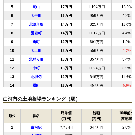
5
高山
17万円
1,194万円
18.0%
6
大手町
16万円
959万円
4.2%
7
北堀川端
14万円
825万円
11.0%
8
愛宕町
14万円
1,017万円
4.4%
9
馬町
13万円
691万円
1.2%
10
大工町
13万円
556万円
-1.2%
11
北登り町
13万円
857万円
5.4%
12
中町
13万円
1,024万円
3.5%
13
北堀切
13万円
848万円
11.6%
14
横町
13万円
457万円
-5.9%
15
手代町
12万円
696万円
5.9%
白河市の土地相場ランキング（駅）
16
円明寺
12万円
815万円
12.0%
17
金屋町
12万円
563万円
4.5%
坪単価
総額
10年前比
順位
駅名
(万円)
(万円)
変動率
18
巡り矢
12万円
672万円
12.8%
1
白河駅
7.7万円
647万円
2.8%
19
北真舟
12万円
812万円
2.4%