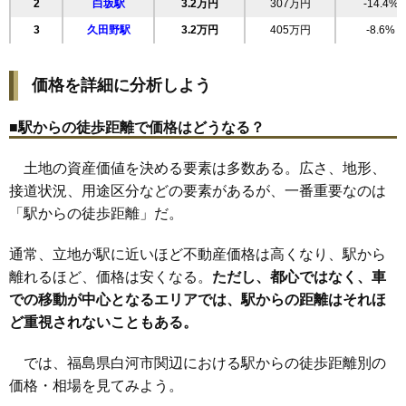
2
白坂駅
3.2万円
307万円
-14.4%
20
菖蒲沢
11万円
773万円
4.7%
3
久田野駅
3.2万円
405万円
-8.6%
21
金鈴
11万円
1,036万円
3.9%
22
新高山
11万円
1,209万円
13.2%
価格を詳細に分析しよう
23
向新蔵
11万円
720万円
0.7%
24
結城
11万円
984万円
15.6%
■駅からの徒歩距離で価格はどうなる？
25
真舟
11万円
869万円
2.4%
土地の資産価値を決める要素は多数ある。広さ、地形、
26
白井掛
11万円
472万円
13.2%
接道状況、用途区分などの要素があるが、一番重要なのは
27
会津町
10万円
909万円
1.9%
「駅からの徒歩距離」だ。
28
中田
10万円
938万円
3.0%
29
和尚壇山
10万円
578万円
11.1%
通常、立地が駅に近いほど不動産価格は高くなり、駅から
30
みさか
10万円
749万円
11.2%
離れるほど、価格は安くなる。
ただし、都心ではなく、車
での移動が中心となるエリアでは、駅からの距離はそれほ
31
道場小路
10万円
714万円
1.5%
ど重視されないこともある。
32
昭和町
10万円
800万円
6.3%
33
栄町
10万円
919万円
3.6%
では、福島県白河市関辺における駅からの徒歩距離別の
34
寺小路
10万円
625万円
5.6%
価格・相場を見てみよう。
35
豊年
10万円
1,113万円
2.7%