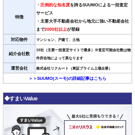
・
圧倒的な知名度
を誇るSUUMOによる一括査定
サービス
特徴
・主要大手不動産会社から地元に強い不動産会社
まで
2000社以上
が登録
対応物件
マンション、戸建て、土地
10社（主要一括査定サイトで最多）※査定可能会社数は物
紹介会社数
件所在地によって異なります
運営会社
株式会社リクルート（東証プライム上場企業）
＞＞SUUMO(スーモ)の詳細記事はこちら
◆すまいValue