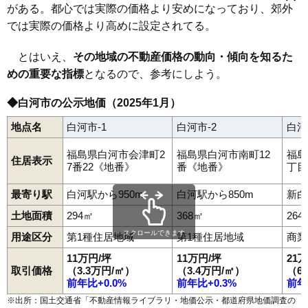
昭和町
白井掛
白井掛下
白坂
新白河
新高山
菅生舘
関辺
瀬戸原
がある。都心では実際の価格より安めになっており、郊外
束前町
大
大工町
大信下小屋
大信下新城
大信田園町府
82
大
4.2万円
442万円
-7.7%
白坂駅
白河駅
久田野駅
大信中新城
大信町屋
高山
高山西
田島
立石
立石山
田町
鶴巻山
では実際の価格より高めに設定されてる。
83
久田野
3.4万円
479万円
-4.5%
手代町
寺小路
天神町
道場小路
豊地
中島
中田
中野山
中町
中山南
南湖
西大沼
西三坂
西三坂山
旗宿
八竜神
葉ノ木平
84
道東
3.4万円
517万円
-7.4%
番士小路
東大沼
東蕪内
東釜子
東深仁井田
東三坂山
古高山
とはいえ、
その地域の不動産価格の動向・傾向を知るた
豊年
松並
真舟
みさか
道東
南登り町
南真舟
向新蔵
巡り矢
本沼
85
大信田園町府
3.3万円
337万円
-12.3%
めの重要な指標
となるので、参考にしよう。
文珠山
弥次郎窪
結城
横町
四ツ谷
米村道北
北堀川端
十三原道上
86
北裏
3.3万円
664万円
-9.9%
◆白河市の公示地価（2025年1月）
87
瀬戸原
3.3万円
757万円
-9.3%
地点名
白河市-1
白河市-2
白河
88
本沼
3.2万円
259万円
-14.4%
89
白坂
3.2万円
277万円
-14.2%
福島県白河市会津町2
福島県白河市南町12
福島
住居表示
7番22《地番》
番《地番》
丁目
90
十文字
3.2万円
657万円
-6.6%
91
弥次郎窪
2.9万円
413万円
-13.2%
最寄り駅
白河駅から950m
白河駅から850m
新白
92
大信町屋
2.9万円
132万円
-12.4%
土地面積
294㎡
368㎡
264
93
池下
2.9万円
747万円
-11.9%
スクロールできます
用途区分
第1種住居地域
第1種住居地域
商業
94
東釜子
2.6万円
291万円
-15.7%
11万円/坪
11万円/坪
21
取引価格
（3.3万円/㎡）
（3.4万円/㎡）
（6
95
関辺
2.6万円
255万円
-16.3%
前年比+0.0%
前年比+0.3%
前年
96
飯沢山
2.6万円
416万円
-9.6%
※出所：国土交通省「
不動産情報ライブラリ・地価公示・都道府県地価調査の