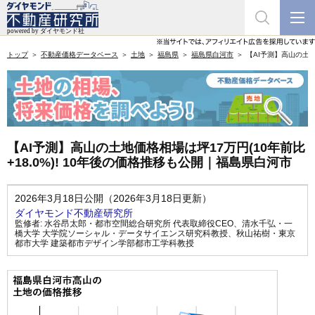
トップ
不動産価格データベース
土地
福島県
福島県白河市
【AI予測】高山の土地
【AI予測】高山の土地価格相場は坪17万円(10年前比
+18.0%)! 10年後の価格推移も公開｜福島県白河市
2026年3月18日公開（2026年3月18日更新）
ダイヤモンド不動産研究所
監修者:
水谷昂太郎・都市空間総合研究所 代表取締役CEO
、
清水千弘・一
橋大学 大学院ソーシャル・データサイエンス研究科教授
、
秋山祐樹・東京
都市大学 建築都市デザイン学部都市工学科教授