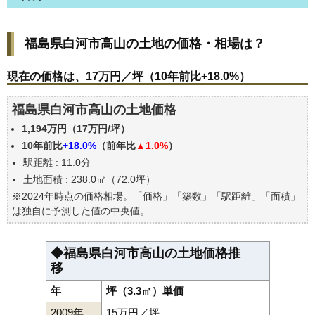
福島県白河市高山の土地の価格・相場は？
福島県白河市高山の土地の価格・相場は？
現在の価格は、17万円／坪（10年前比+18.0%）
価格を詳細に分析しよう
現在の価格は、17万円／坪（10年前比+18.0%）
駅からの徒歩距離で価格はどうなる？
福島県白河市高山の土地価格
福島県白河市高山の土地の過去の売買事例
1,194万円（17万円/坪）
公示地価はいくら
10年前比
+18.0%
（前年比
▲1.0%
）
エリアの将来性を人口予想から検討しよう
駅距離 : 11.0分
自分の年収でいくらの不動産が買える？
土地面積 : 238.0㎡（72.0坪）
※2024年時点の価格相場。「価格」「築数」「駅距離」「面積」
は独自に予測した値の中央値。
◆福島県白河市高山の土地価格推
移
年
坪（3.3㎡）単価
2009年
15万円／坪