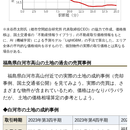
53
郭内
8.0万円
550万円
0.6%
54
老久保
7.8万円
775万円
1.5%
55
束前町
7.7万円
300万円
-8.0%
※水谷昂太郎氏（都市空間総合研究所 代表取締役CEO）の協力で作成。価格推
56
追廻
7.5万円
495万円
2.0%
移は、国土交通省の「
不動産情報ライブラリ
」の不動産取引価格情報をもと
に、AI（機械学習）による予測モデル「LightGBM」の手法で算出した。エリア
57
東大沼
7.5万円
972万円
-0.3%
全体の平均的な価格傾向を示すもので、個別物件の実際の取引価格とは異なる
58
東三坂山
7.2万円
558万円
4.3%
場合がある。
59
関川窪
7.1万円
2,577万円
3.4%
福島県白河市高山の土地の過去の売買事例
60
西三坂山
7.0万円
765万円
8.4%
61
三本松
6.7万円
606万円
-0.6%
福島県白河市高山付近での実際の土地の成約事例（売却
事例、国土交通省公開）を見てみよう。実際の売買は、さ
62
影鬼越
6.7万円
541万円
-0.1%
まざまな物件が含まれているため、価格はかなりバラバラ
63
薄葉
6.6万円
472万円
-4.7%
だが、 土地の価格相場算定の参考としよう。
64
鬼越
6.4万円
550万円
4.0%
65
五番町川原
6.4万円
948万円
-0.7%
◆白河市の土地の成約事例
66
西大沼
6.3万円
1,257万円
4.1%
取引時期
2023年第3四半期
2023年第4四半期
20
67
泉田
6.2万円
541万円
2.9%
福島