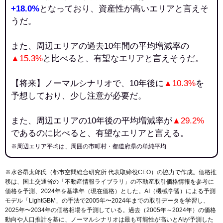
+18.0%
となっており、資産性が高いエリアと言えそ
うだ。
また、周辺エリアの過去10年間の平均増減率の
▲15.3%
と比べると、有望なエリアと言えそうだ。
【将来】ノーマルシナリオで、10年後に
▲10.3%
を
予想しており、少し注意が必要だ。
また、周辺エリアの10年後の平均増減率が
▲29.2%
であるのに比べると、有望なエリアと言える。
※周辺エリア平均は、周囲の市町村・都道府県の単純平均
※水谷昂太郎氏（都市空間総合研究所 代表取締役CEO）の協力で作成。価格推
移は、国土交通省の「
不動産情報ライブラリ
」の不動産取引価格情報を参考に
価格を予測、2024年を基準年（現在価格）とした。AI（機械学習）による予測
モデル「LightGBM」の手法で2005年〜2024年までの取引データを学習し、
2025年〜2034年の価格相場を予測している。過去（2005年～2024年）の価格
動向や人口推計を基に、ノーマルシナリオは最も可能性が高いとAIが予測した