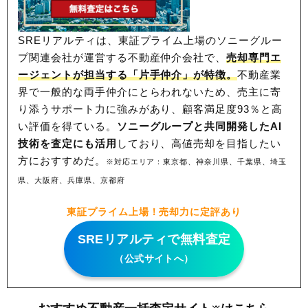
SREリアルティは、東証プライム上場のソニーグルー
プ関連会社が運営する不動産仲介会社で、
売却専門エ
ージェントが担当する「片手仲介」が特徴。
不動産業
界で一般的な両手仲介にとらわれないため、
売主に寄
り添うサポート力に強みがあり、顧客満足度93％と高
い評価を得ている。
ソニーグループと共同開発したAI
技術を査定にも活用
しており、高値売却を目指したい
方におすすめだ。
※対応エリア：東京都、神奈川県、千葉県、埼玉
県、大阪府、兵庫県、京都府
東証プライム上場！売却力に定評あり
SREリアルティで無料査定
（公式サイトへ）