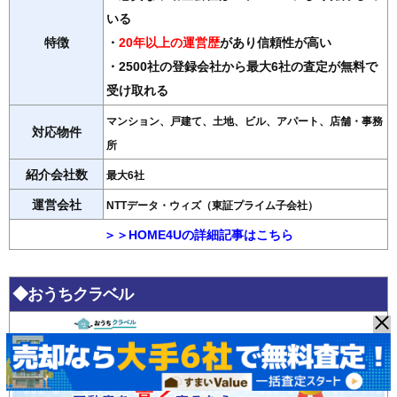
いる
特徴
・
20年以上の運営歴
があり信頼性が高い
・2500社の登録会社から最大6社の査定が無料で
受け取れる
マンション、戸建て、土地、ビル、アパート、店舗・事務
対応物件
所
紹介会社数
最大6社
運営会社
NTTデータ・ウィズ（東証プライム子会社）
＞＞HOME4Uの詳細記事はこちら
◆おうちクラベル