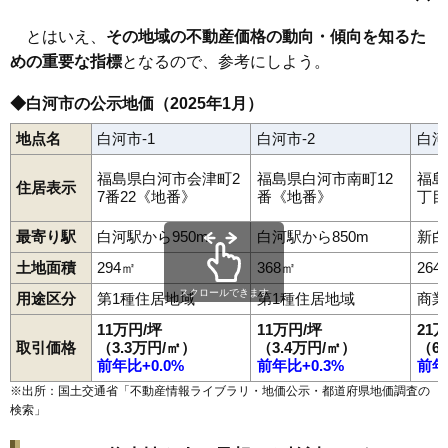
昭和町
白井掛
白井掛下
白坂
新白河
新高山
菅生舘
関辺
瀬戸原
束前町
大
大工町
大信下小屋
大信下新城
大信田園町府
白坂駅
白河駅
久田野駅
84
道東
3.4万円
517万円
-7.4%
大信中新城
大信町屋
高山
高山西
田島
立石
立石山
田町
鶴巻山
とはいえ、
その地域の不動産価格の動向・傾向を知るた
手代町
寺小路
天神町
道場小路
豊地
中島
中田
中野山
中町
85
大信田園町府
3.3万円
337万円
-12.3%
めの重要な指標
となるので、参考にしよう。
中山南
南湖
西大沼
西三坂
西三坂山
旗宿
八竜神
葉ノ木平
番士小路
東大沼
東蕪内
東釜子
東深仁井田
東三坂山
古高山
86
北裏
3.3万円
664万円
-9.9%
豊年
松並
真舟
みさか
道東
南登り町
南真舟
向新蔵
巡り矢
本沼
◆白河市の公示地価（2025年1月）
文珠山
弥次郎窪
結城
横町
四ツ谷
米村道北
北堀川端
87
瀬戸原
3.3万円
757万円
-9.3%
十三原道上
地点名
白河市-1
白河市-2
白河
88
本沼
3.2万円
259万円
-14.4%
89
白坂
3.2万円
277万円
-14.2%
福島県白河市会津町2
福島県白河市南町12
福島
住居表示
7番22《地番》
番《地番》
丁目
90
十文字
3.2万円
657万円
-6.6%
91
弥次郎窪
2.9万円
413万円
-13.2%
最寄り駅
白河駅から950m
白河駅から850m
新白
92
大信町屋
2.9万円
132万円
-12.4%
土地面積
294㎡
368㎡
264
93
池下
2.9万円
747万円
-11.9%
スクロールできます
用途区分
第1種住居地域
第1種住居地域
商業
94
東釜子
2.6万円
291万円
-15.7%
11万円/坪
11万円/坪
21
取引価格
（3.3万円/㎡）
（3.4万円/㎡）
（6
95
関辺
2.6万円
255万円
-16.3%
前年比+0.0%
前年比+0.3%
前年
96
飯沢山
2.6万円
416万円
-9.6%
※出所：国土交通省「
不動産情報ライブラリ・地価公示・都道府県地価調査の
97
鶴巻山
2.4万円
591万円
-13.0%
検索
」
98
東深仁井田
2.4万円
339万円
-18.9%