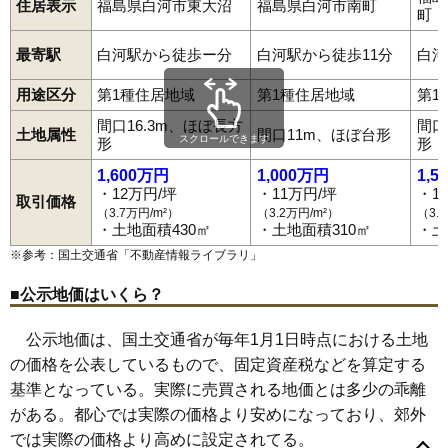
住居表示
福島県白河市東大沼
福島県白河市南町
68
老久保山
5.8万円
987万円
5.2%
町
69
葉ノ木平
5.6万円
437万円
-8.8%
最寄駅
白河駅から徒歩ー分
白河駅から徒歩11分
白河
70
中山南
5.6万円
570万円
3.2%
用途区分
第1種住居地域
第1種住居地域
第1
71
八竜神
5.6万円
668万円
3.7%
間口16.3m、ほぼ長方
間口
72
豊地
5.5万円
432万円
4.9%
土地属性
間口11m、ほぼ台形
スクロールできます
形
形
73
石切場
5.3万円
1,197万円
4.0%
1,600万円
1,000万円
1,5
74
白井掛下
5.3万円
521万円
-1.7%
・12万円/坪
・11万円/坪
・1
取引価格
（3.7万円/m²）
（3.2万円/m²）
（3.
75
立石山
5.2万円
1,589万円
6.9%
・土地面積430㎡
・土地面積310㎡
・土
76
池下裏
5.1万円
417万円
-7.2%
※参考：国土交通省「
不動産情報ライブラリ
」
77
菅生舘
4.9万円
1,463万円
7.6%
■公示地価はいくら？
78
金勝寺
4.9万円
452万円
-8.9%
79
十三原道上
4.8万円
2,890万円
4.7%
公示地価は、国土交通省が毎年1月1日時点における土地
80
中島
4.8万円
458万円
-1.0%
の価格を公表しているもので、固定資産税などを算定する
会津町
明戸
旭町
愛宕町
飯沢山
池下
池下裏
石切場
泉田
薄葉
馬町
円明寺
老久保
老久保山
追廻
大坂山
大手町
和尚壇山
鬼越
基準となっている。実際に売買される地価とは多少の乖離
81
萱根
4.5万円
366万円
0.5%
表郷番沢
表郷八幡
郭内
影鬼越
金屋町
萱根
関川窪
北裏
がある。都心では実際の価格より安めになっており、郊外
北中川原
北登り町
北堀切
北真舟
金勝寺
金鈴
久田野
82
大
4.2万円
442万円
-7.7%
五番町川原
転坂
細工町
栄町
三本松
三本松山
十文字
菖蒲沢
では実際の価格より高めに設定されてる。
83
久田野
3.4万円
479万円
-4.5%