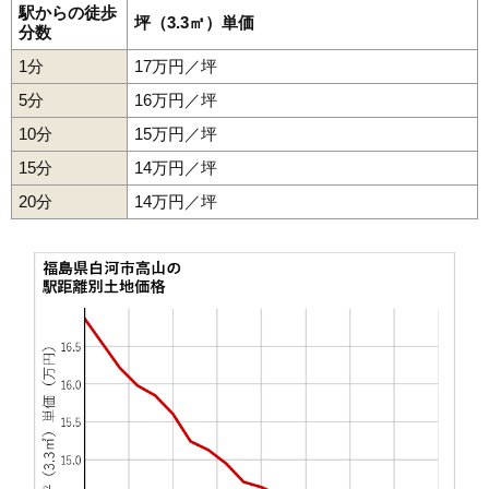
37
南真舟
10万円
928万円
4.6%
駅からの徒歩
坪（3.3㎡）単価
分数
38
米村道北
10万円
749万円
6.5%
1分
17万円／坪
39
天神町
9.7万円
847万円
-1.7%
5分
16万円／坪
40
文珠山
9.5万円
766万円
6.5%
10分
15万円／坪
41
北中川原
9.3万円
1,530万円
4.3%
15分
14万円／坪
42
古高山
9.0万円
780万円
4.4%
20分
43
細工町
14万円／坪
8.9万円
667万円
4.0%
44
旭町
8.8万円
702万円
5.0%
45
三本松山
8.5万円
919万円
0.8%
46
四ツ谷
8.5万円
767万円
3.8%
47
高山西
8.5万円
664万円
-2.3%
48
西三坂
8.5万円
1,160万円
8.3%
49
明戸
8.5万円
558万円
2.0%
50
田町
8.4万円
395万円
-10.0%
51
立石
8.0万円
1,650万円
9.6%
52
中野山
8.0万円
638万円
9.9%