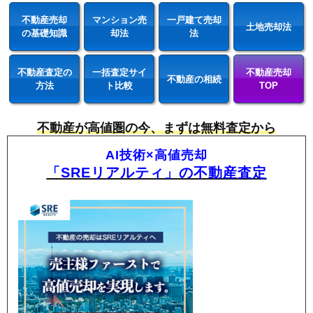
不動産売却
マンション売
一戸建て売却
土地売却法
の基礎知識
却法
法
不動産査定の
一括査定サイ
不動産売却
不動産の相続
方法
ト比較
TOP
不動産が高値圏の今、まずは無料査定から
AI技術×高値売却
「SREリアルティ」の不動産査定