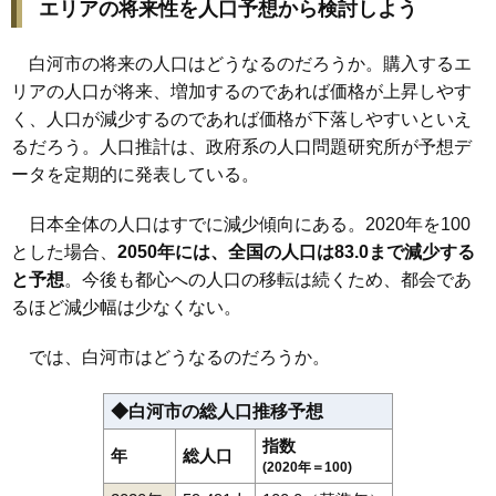
エリアの将来性を人口予想から検討しよう
99
南湖
2.3万円
681万円
-10.3%
100
大坂山
2.2万円
275万円
-17.8%
白河市の将来の人口はどうなるのだろうか。購入するエ
101
表郷番沢
1.7万円
167万円
-27.8%
リアの人口が将来、増加するのであれば価格が上昇しやす
102
東蕪内
1.5万円
52万円
-34.0%
く、人口が減少するのであれば価格が下落しやすいといえ
るだろう。人口推計は、政府系の人口問題研究所が予想デ
103
大信中新城
1.4万円
180万円
-31.8%
ータを定期的に発表している。
104
大信下小屋
1.4万円
67万円
-15.1%
105
田島
1.4万円
288万円
1.6%
日本全体の人口はすでに減少傾向にある。2020年を100
106
旗宿
1.2万円
131万円
-38.6%
とした場合、
2050年には、全国の人口は83.0まで減少する
107
大信下新城
1.2万円
685万円
-16.8%
と予想
。今後も都心への人口の移転は続くため、都会であ
るほど減少幅は少なくない。
108
表郷八幡
0.9万円
59万円
-45.1%
では、白河市はどうなるのだろうか。
◆白河市の総人口推移予想
指数
年
総人口
(2020年＝100)