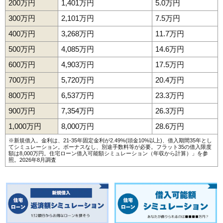
200万円
1,401万円
5.0万円
300万円
2,101万円
7.5万円
400万円
3,268万円
11.7万円
500万円
4,085万円
14.6万円
600万円
4,903万円
17.5万円
700万円
5,720万円
20.4万円
800万円
6,537万円
23.3万円
900万円
7,354万円
26.3万円
1,000万円
8,000万円
28.6万円
※新規借入。金利は、21-35年固定金利が2.49%(頭金10%以上)、借入期間35年とし
てシミュレーション。ボーナスなし、別途手数料等が必要。フラット35の借入限度
額は8,000万円。
住宅ローン借入可能額シミュレーション（年収から計算）
」を参
照。2026年8月調査