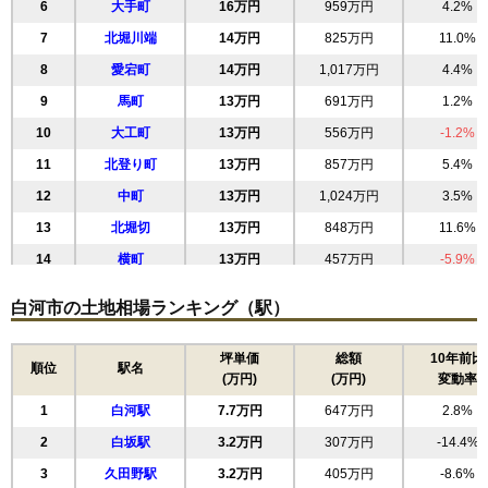
6
大手町
16万円
959万円
4.2%
7
北堀川端
14万円
825万円
11.0%
8
愛宕町
14万円
1,017万円
4.4%
9
馬町
13万円
691万円
1.2%
10
大工町
13万円
556万円
-1.2%
11
北登り町
13万円
857万円
5.4%
12
中町
13万円
1,024万円
3.5%
13
北堀切
13万円
848万円
11.6%
14
横町
13万円
457万円
-5.9%
15
手代町
12万円
696万円
5.9%
白河市の土地相場ランキング（駅）
16
円明寺
12万円
815万円
12.0%
17
金屋町
12万円
563万円
4.5%
坪単価
総額
10年前比
順位
駅名
(万円)
(万円)
変動率
18
巡り矢
12万円
672万円
12.8%
1
白河駅
7.7万円
647万円
2.8%
19
北真舟
12万円
812万円
2.4%
2
白坂駅
3.2万円
307万円
-14.4%
20
菖蒲沢
11万円
773万円
4.7%
3
久田野駅
3.2万円
405万円
-8.6%
21
金鈴
11万円
1,036万円
3.9%