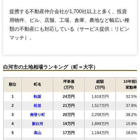
提携する不動産仲介会社が1,700社以上と多く、投資
用物件、ビル、店舗、工場、倉庫、農地など幅広い種
類の不動産にも対応している（サービス提供：リビン
マッチ）。
白河市の土地相場ランキング（町＝大字）
坪単価
総額
10年前比
順位
町名
(万円)
(万円)
変動率
1
転坂
24万円
1,619万円
32.5%
2
松並
21万円
1,517万円
37.6%
3
南登り町
20万円
2,258万円
38.2%
4
新白河
19万円
1,899万円
15.9%
5
高山
17万円
1,194万円
18.0%