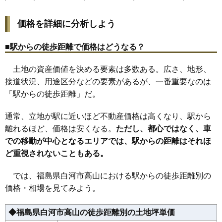
22
新高山
11万円
1,209万円
13.2%
価格を詳細に分析しよう
23
向新蔵
11万円
720万円
0.7%
24
結城
11万円
984万円
15.6%
■駅からの徒歩距離で価格はどうなる？
25
真舟
11万円
869万円
2.4%
土地の資産価値を決める要素は多数ある。広さ、地形、
26
白井掛
11万円
472万円
13.2%
接道状況、用途区分などの要素があるが、一番重要なのは
27
会津町
10万円
909万円
1.9%
「駅からの徒歩距離」だ。
28
中田
10万円
938万円
3.0%
29
和尚壇山
10万円
578万円
11.1%
通常、立地が駅に近いほど不動産価格は高くなり、駅から
30
みさか
10万円
749万円
11.2%
離れるほど、価格は安くなる。
ただし、都心ではなく、車
での移動が中心となるエリアでは、駅からの距離はそれほ
31
道場小路
10万円
714万円
1.5%
ど重視されないこともある。
32
昭和町
10万円
800万円
6.3%
33
栄町
10万円
919万円
3.6%
では、福島県白河市高山における駅からの徒歩距離別の
34
寺小路
10万円
625万円
5.6%
価格・相場を見てみよう。
35
豊年
10万円
1,113万円
2.7%
◆福島県白河市高山の徒歩距離別の土地坪単価
36
番士小路
10万円
601万円
-0.6%