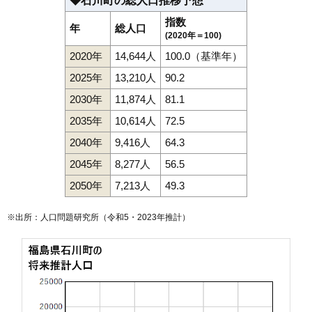
◆石川町の総人口推移予想
指数
年
総人口
(2020年＝100)
2020年
14,644人
100.0（基準年）
2025年
13,210人
90.2
2030年
11,874人
81.1
2035年
10,614人
72.5
2040年
9,416人
64.3
2045年
8,277人
56.5
2050年
7,213人
49.3
※出所：人口問題研究所（
令和5・2023年推計
）