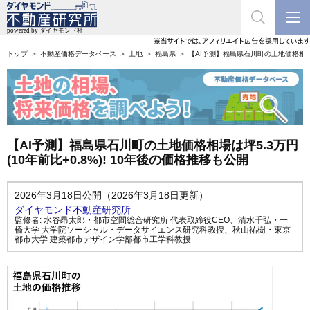
トップ
不動産価格データベース
土地
福島県
【AI予測】福島県石川町の土地価格相場は坪
【AI予測】福島県石川町の土地価格相場は坪5.3万円
(10年前比+0.8%)! 10年後の価格推移も公開
2026年3月18日公開（2026年3月18日更新）
ダイヤモンド不動産研究所
監修者:
水谷昂太郎・都市空間総合研究所 代表取締役CEO
、
清水千弘・一
橋大学 大学院ソーシャル・データサイエンス研究科教授
、
秋山祐樹・東京
都市大学 建築都市デザイン学部都市工学科教授