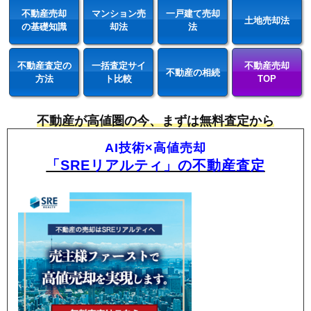
不動産売却
マンション売
一戸建て売却
土地売却法
の基礎知識
却法
法
不動産査定の
一括査定サイ
不動産売却
不動産の相続
方法
ト比較
TOP
不動産が高値圏の今、まずは無料査定から
AI技術×高値売却
「SREリアルティ」の不動産査定