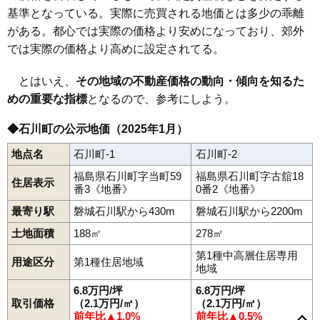
基準となっている。実際に売買される地価とは多少の乖離
がある。都心では実際の価格より安めになっており、郊外
では実際の価格より高めに設定されてる。
とはいえ、
その地域の不動産価格の動向・傾向を知るた
めの重要な指標
となるので、参考にしよう。
◆石川町の公示地価（2025年1月）
地点名
石川町-1
石川町-2
福島県石川町字当町59
福島県石川町字古舘18
住居表示
番3《地番》
0番2《地番》
最寄り駅
磐城石川駅から430m
磐城石川駅から2200m
土地面積
188㎡
278㎡
第1種中高層住居専用
用途区分
第1種住居地域
地域
6.8万円/坪
6.8万円/坪
取引価格
（2.1万円/㎡）
（2.1万円/㎡）
前年比▲1.0%
前年比▲0.5%