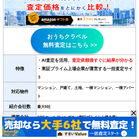
おうちクラベル
無料査定はこちら >>
・AI査定を活用
、
査定依頼後すぐに結果が分かる
特徴
・東証プライム上場企業が運営する一括査定サイ
ト
マンション、戸建て、土地、一棟マンション、一棟アパー
対応物件
ト
紹介会社数
最大9社
運営会社
SREホールディングス（東証プライム上場企業）
＞＞おうちクラベルの詳細記事はこちら