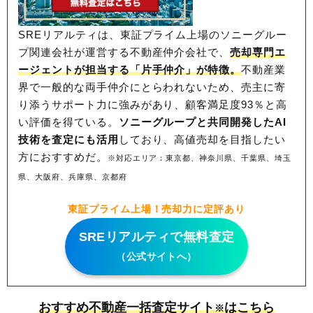
SREリアルティは、東証プライム上場のソニーグルー
プ関連会社が運営する不動産仲介会社で、
売却専門エ
ージェントが担当する「片手仲介」が特徴。
不動産業
界で一般的な両手仲介にとらわれないため、
売主に寄
り添うサポート力に強みがあり、顧客満足度93％と高
い評価を得ている。
ソニーグループと共同開発したAI
技術を査定にも活用
しており、高値売却を目指したい
方におすすめだ。
※対応エリア：東京都、神奈川県、千葉県、埼玉
県、大阪府、兵庫県、京都府
東証プライム上場！売却力に定評あり
SREリアルティで無料査定
（公式サイトへ）
おすすめ不動産一括査定サイト
はこちら
※