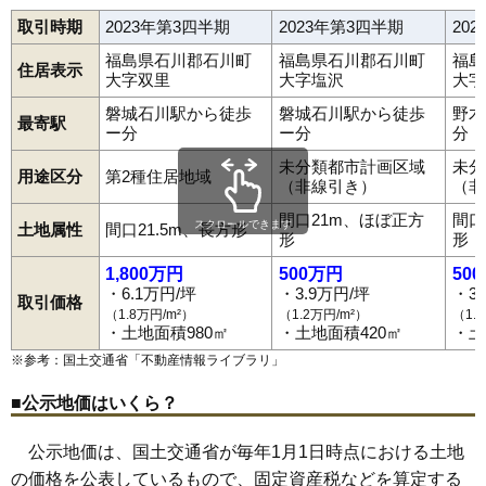
取引時期
2023年第3四半期
2023年第3四半期
20
福島県石川郡石川町
福島県石川郡石川町
福島
住居表示
大字双里
大字塩沢
大字
磐城石川駅から徒歩
磐城石川駅から徒歩
野木
最寄駅
ー分
ー分
分
未分類都市計画区域
未分
用途区分
第2種住居地域
（非線引き）
（非
間口21m、ほぼ正方
間口
スクロールできます
土地属性
間口21.5m、長方形
形
形
1,800万円
500万円
50
・6.1万円/坪
・3.9万円/坪
・3
取引価格
（1.8万円/m²）
（1.2万円/m²）
（1.
・土地面積980㎡
・土地面積420㎡
・土
※参考：国土交通省「
不動産情報ライブラリ
」
■公示地価はいくら？
公示地価は、国土交通省が毎年1月1日時点における土地
の価格を公表しているもので、固定資産税などを算定する