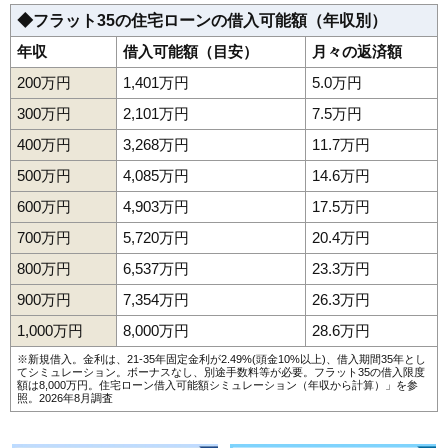
◆フラット35の住宅ローンの借入可能額（年収別）
年収
借入可能額（目安）
月々の返済額
200万円
1,401万円
5.0万円
300万円
2,101万円
7.5万円
400万円
3,268万円
11.7万円
500万円
4,085万円
14.6万円
600万円
4,903万円
17.5万円
700万円
5,720万円
20.4万円
800万円
6,537万円
23.3万円
900万円
7,354万円
26.3万円
1,000万円
8,000万円
28.6万円
※新規借入。金利は、21-35年固定金利が2.49%(頭金10%以上)、借入期間35年とし
てシミュレーション。ボーナスなし、別途手数料等が必要。フラット35の借入限度
額は8,000万円。
住宅ローン借入可能額シミュレーション（年収から計算）
」を参
照。2026年8月調査