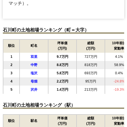
マッチ）。
石川町の土地相場ランキング（町＝大字）
坪単価
総額
10年前比
順位
町名
(万円)
(万円)
変動率
1
双里
9.7万円
727万円
4.1%
2
中野
8.8万円
818万円
58.9%
3
塩沢
5.8万円
693万円
0.4%
4
母畑
2.2万円
95万円
-24.8%
5
沢井
1.4万円
213万円
-19.3%
石川町の土地相場ランキング（駅）
坪単価
総額
10年前比
順位
駅名
(万円)
(万円)
変動率