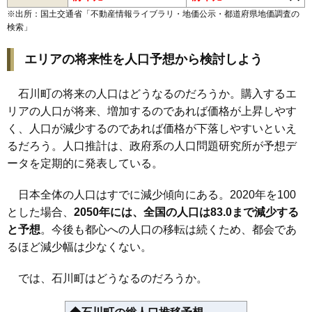
※出所：国土交通省「
不動産情報ライブラリ・地価公示・都道府県地価調査の
沢井
磐城石川駅
塩沢
双里
野木沢駅
中野
母畑
検索
」
エリアの将来性を人口予想から検討しよう
石川町の将来の人口はどうなるのだろうか。購入するエ
リアの人口が将来、増加するのであれば価格が上昇しやす
く、人口が減少するのであれば価格が下落しやすいといえ
るだろう。人口推計は、政府系の人口問題研究所が予想デ
ータを定期的に発表している。
日本全体の人口はすでに減少傾向にある。2020年を100
とした場合、
2050年には、全国の人口は83.0まで減少する
と予想
。今後も都心への人口の移転は続くため、都会であ
るほど減少幅は少なくない。
では、石川町はどうなるのだろうか。