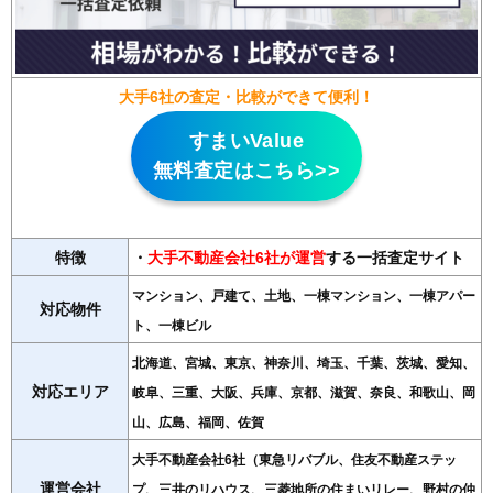
大手6社の査定・比較ができて便利！
すまいValue
無料査定はこちら>>
特徴
・
大手不動産会社6社が運営
する一括査定サイト
マンション、戸建て、土地、一棟マンション、一棟アパー
対応物件
ト、一棟ビル
北海道、宮城、東京、神奈川、埼玉、千葉、茨城、愛知、
対応エリア
岐阜、三重、大阪、兵庫、京都、滋賀、奈良、和歌山、岡
山、広島、福岡、佐賀
大手不動産会社6社（東急リバブル、住友不動産ステッ
運営会社
プ、三井のリハウス、三菱地所の住まいリレー、野村の仲