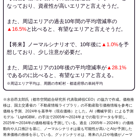
なっており、資産性が高いエリアと言えそうだ。
また、周辺エリアの過去10年間の平均増減率の
▲16.5%
と比べると、有望なエリアと言えそうだ。
【将来】ノーマルシナリオで、10年後に
▲1.0%
を予
想しており、少し注意が必要だ。
また、周辺エリアの10年後の平均増減率が
▲28.1%
であるのに比べると、有望なエリアと言える。
※周辺エリア平均は、周囲の市町村・都道府県の単純平均
※水谷昂太郎氏（都市空間総合研究所 代表取締役CEO）の協力で作成。価格推
移は、国土交通省の「
不動産情報ライブラリ
」の不動産取引価格情報を参考に
価格を予測、2024年を基準年（現在価格）とした。AI（機械学習）による予測
モデル「LightGBM」の手法で2005年〜2024年までの取引データを学習し、
2025年〜2034年の価格相場を予測している。過去（2005年～2024年）の価格
動向や人口推計を基に、ノーマルシナリオは最も可能性が高いとAIが予測した
将来価格の推移を示している。グッドシナリオは、将来の人口や地価がノーマ