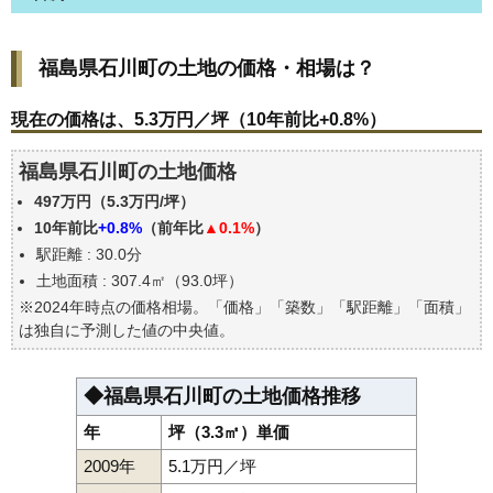
福島県石川町の土地の価格・相場は？
福島県石川町の土地の価格・相場は？
現在の価格は、5.3万円／坪（10年前比+0.8%）
価格を詳細に分析しよう
現在の価格は、5.3万円／坪（10年前比+0.8%）
駅からの徒歩距離で価格はどうなる？
福島県石川町の土地価格
福島県石川町の土地の過去の売買事例
497万円（5.3万円/坪）
公示地価はいくら
10年前比
+0.8%
（前年比
▲0.1%
）
エリアの将来性を人口予想から検討しよう
駅距離 : 30.0分
自分の年収でいくらの不動産が買える？
土地面積 : 307.4㎡（93.0坪）
※2024年時点の価格相場。「価格」「築数」「駅距離」「面積」
は独自に予測した値の中央値。
◆福島県石川町の土地価格推移
年
坪（3.3㎡）単価
2009年
5.1万円／坪