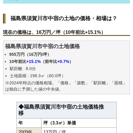
福島県須賀川市中宿の土地の価格・相場は？
福島県須賀川市中宿の土地の価格・相場は？
現在の価格は、16万円／坪（10年前比+15.1%）
価格を詳細に分析しよう
現在の価格は、16万円／坪（10年前比+15.1%）
駅からの徒歩距離で価格はどうなる？
福島県須賀川市中宿の土地価格
福島県須賀川市中宿の土地の過去の売買事例
955万円（16万円/坪）
公示地価はいくら
10年前比
+15.1%
（前年比
+0.7%
）
エリアの将来性を人口予想から検討しよう
駅距離 : 8.0分
自分の年収でいくらの不動産が買える？
土地面積 : 198.3㎡（60.0坪）
※2024年時点の価格相場。「価格」「築数」「駅距離」「面積」
は独自に予測した値の中央値。
◆福島県須賀川市中宿の土地価格推
移
年
坪（3.3㎡）単価
2009年
13万円／坪