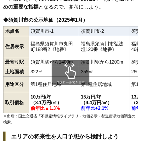
加治町
北町
木之崎
季の郷
崩免
弘法坦
向陽町
小作田
栄町
坂の上町
桜岡
塩田
下宿町
陣場町
新町
芹沢町
千日堂
大黒町
めの重要な指標
となるので、参考にしよう。
須賀川駅
館取町
堤
中宿
長沼
仲の町
中町
中山
並木町
滑川
西川
八幡町
八幡山
花岡
東作
東町
日向町
古屋敷
堀込
松塚
丸田町
南上町
◆須賀川市の公示地価（2025年1月）
南町
宮の杜
本町
森宿
山寺道
横山町
吉美根
六郎兵衛
和田
和田道
地点名
須賀川市-1
須賀川市-2
須賀
福島県須賀川市丸田
福島県須賀川市弘法
福島
住居表示
町188番2《地番》
坦120番《地番》
46
最寄り駅
須賀川駅から1400m
須賀川駅から1200m
須賀
土地面積
322㎡
359㎡
260
スクロールできます
用途区分
第1種住居地域
第1種住居地域
第1
10万円/坪
15万円/坪
13
取引価格
（3.1万円/㎡）
（4.4万円/㎡）
（3
前年比▲1.3%
前年比+2.1%
前年
※出所：国土交通省「
不動産情報ライブラリ・地価公示・都道府県地価調査の
検索
」
エリアの将来性を人口予想から検討しよう