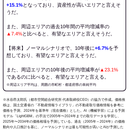
+15.1%
となっており、資産性が高いエリアと言えそ
うだ。
また、周辺エリアの過去10年間の平均増減率の
▲7.4%
と比べると、有望なエリアと言えそうだ。
【将来】ノーマルシナリオで、10年後に
+6.7%
を予
想しており、有望なエリアと言えそうだ。
また、周辺エリアの10年後の平均増減率が
▲23.1%
であるのに比べると、有望なエリアと言える。
※周辺エリア平均は、周囲の市町村・都道府県の単純平均
※水谷昂太郎氏（都市空間総合研究所 代表取締役CEO）の協力で作成。価格推
移は、国土交通省の「
不動産情報ライブラリ
」の不動産取引価格情報を参考に
価格を予測、2024年を基準年（現在価格）とした。AI（機械学習）による予測
モデル「LightGBM」の手法で2005年〜2024年までの取引データを学習し、
2025年〜2034年の価格相場を予測している。過去（2005年～2024年）の価格
動向や人口推計を基に、ノーマルシナリオは最も可能性が高いとAIが予測した