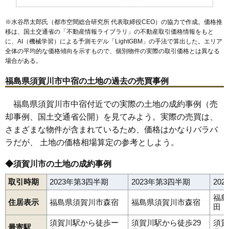
53
横山町
5.0万円
1,915万円
2.3%
※水谷昂太郎氏（都市空間総合研究所 代表取締役CEO）の協力で作成。価格推
54
堤
4.5万円
305万円
14.4%
移は、国土交通省の「
不動産情報ライブラリ
」の不動産取引価格情報をもと
に、AI（機械学習）による予測モデル「LightGBM」の手法で算出した。エリア
55
岩渕
4.0万円
309万円
-4.0%
全体の平均的な価格傾向を示すもので、個別物件の実際の取引価格とは異なる
56
滑川
2.8万円
338万円
-2.6%
場合がある。
57
塩田
2.8万円
388万円
-13.1%
福島県須賀川市中宿の土地の過去の売買事例
58
雨田
2.7万円
321万円
-7.8%
59
松塚
2.4万円
162万円
-8.8%
福島県須賀川市中宿付近での実際の土地の成約事例（売
却事例、国土交通省公開）を見てみよう。実際の売買は、
60
木之崎
2.4万円
248万円
-16.7%
さまざまな物件が含まれているため、価格はかなりバラバ
61
越久
2.2万円
267万円
-15.4%
ラだが、 土地の価格相場算定の参考としよう。
62
大桑原
2.1万円
317万円
-9.9%
63
長沼
2.1万円
278万円
-12.7%
◆須賀川市の土地の成約事例
64
今泉
1.9万円
276万円
-18.4%
取引時期
2023年第3四半期
2023年第3四半期
20
65
堀込
1.7万円
318万円
-17.5%
福島
住居表示
福島県須賀川市森宿
福島県須賀川市森宿
66
吉美根
1.5万円
366万円
-7.5%
田
67
江花
1.3万円
199万円
51.0%
須賀川駅から徒歩ー
須賀川駅から徒歩29
須賀
最寄駅