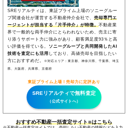
SREリアルティは、東証プライム上場のソニーグルー
プ関連会社が運営する不動産仲介会社で、
売却専門エ
ージェントが担当する「片手仲介」が特徴。
不動産業
界で一般的な両手仲介にとらわれないため、
売主に寄
り添うサポート力に強みがあり、顧客満足度93％と高
い評価を得ている。
ソニーグループと共同開発したAI
技術を査定にも活用
しており、高値売却を目指したい
方におすすめだ。
※対応エリア：東京都、神奈川県、千葉県、埼玉
県、大阪府、兵庫県、京都府
東証プライム上場！売却力に定評あり
SREリアルティで無料査定
（公式サイトへ）
おすすめ不動産一括査定サイト
はこちら
※
※不動産一括査定サイトでは、売却したい不動産の情報などを入力