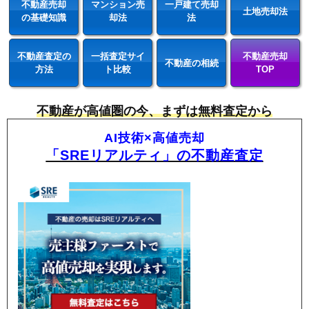
不動産売却
マンション売
一戸建て売却
土地売却法
の基礎知識
却法
法
不動産査定の
一括査定サイ
不動産売却
不動産の相続
方法
ト比較
TOP
不動産が高値圏の今、まずは無料査定から
AI技術×高値売却
「SREリアルティ」の不動産査定