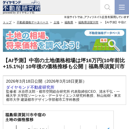
トップ
不動産価格データベース
土地
福島県
福島県須賀川市
【AI予測】中宿の土
【AI予測】中宿の土地価格相場は坪16万円(10年前比
+15.1%)! 10年後の価格推移も公開｜福島県須賀川市
2026年3月18日公開（2026年3月18日更新）
ダイヤモンド不動産研究所
監修者:
水谷昂太郎・都市空間総合研究所 代表取締役CEO
、
清水千弘・一
橋大学 大学院ソーシャル・データサイエンス研究科教授
、
秋山祐樹・東京
都市大学 建築都市デザイン学部都市工学科教授