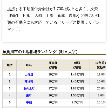
提携する不動産仲介会社が1,700社以上と多く、投資
用物件、ビル、店舗、工場、倉庫、農地など幅広い種
類の不動産にも対応している（サービス提供：リビン
マッチ）。
須賀川市の土地相場ランキング（町＝大字）
坪単価
総額
10年前比
順位
町名
(万円)
(万円)
変動率
1
山寺道
19万円
1,438万円
19.8%
2
陣場町
19万円
1,464万円
15.6%
3
坂の上町
17万円
1,833万円
20.8%
4
栄町
16万円
1,506万円
7.6%
5
中宿
16万円
955万円
15.1%