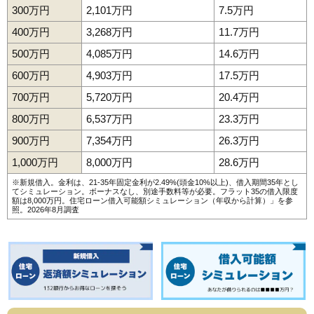
300万円
2,101万円
7.5万円
400万円
3,268万円
11.7万円
500万円
4,085万円
14.6万円
600万円
4,903万円
17.5万円
700万円
5,720万円
20.4万円
800万円
6,537万円
23.3万円
900万円
7,354万円
26.3万円
1,000万円
8,000万円
28.6万円
※新規借入。金利は、21-35年固定金利が2.49%(頭金10%以上)、借入期間35年とし
てシミュレーション。ボーナスなし、別途手数料等が必要。フラット35の借入限度
額は8,000万円。
住宅ローン借入可能額シミュレーション（年収から計算）
」を参
照。2026年8月調査