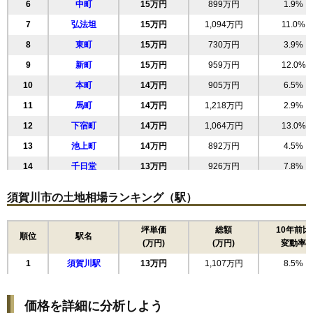
6
中町
15万円
899万円
1.9%
7
弘法坦
15万円
1,094万円
11.0%
8
東町
15万円
730万円
3.9%
9
新町
15万円
959万円
12.0%
10
本町
14万円
905万円
6.5%
11
馬町
14万円
1,218万円
2.9%
12
下宿町
14万円
1,064万円
13.0%
13
池上町
14万円
892万円
4.5%
14
千日堂
13万円
926万円
7.8%
15
加治町
13万円
1,269万円
1.5%
須賀川市の土地相場ランキング（駅）
16
古屋敷
13万円
727万円
10.6%
17
岩瀬森
13万円
910万円
10.2%
坪単価
総額
10年前比
順位
駅名
(万円)
(万円)
変動率
18
南町
13万円
781万円
6.0%
1
須賀川駅
13万円
1,107万円
8.5%
19
六郎兵衛
13万円
1,007万円
5.3%
20
和田道
13万円
978万円
16.8%
価格を詳細に分析しよう
21
日向町
13万円
1,092万円
19.8%