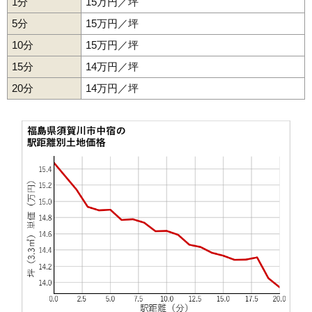
1分
15万円／坪
37
大黒町
10万円
1,034万円
3.6%
5分
15万円／坪
38
館取町
10万円
1,169万円
2.0%
10分
15万円／坪
39
八幡山
10万円
339万円
-5.3%
15分
14万円／坪
40
宮の杜
9.8万円
768万円
3.9%
20分
41
稲荷町
14万円／坪
9.8万円
1,279万円
5.4%
42
北町
9.5万円
362万円
2.3%
43
花岡
9.3万円
639万円
2.2%
44
中山
8.7万円
703万円
3.8%
45
大町
8.4万円
603万円
2.9%
46
季の郷
8.3万円
584万円
5.6%
47
大袋町
8.1万円
660万円
8.0%
48
芹沢町
7.8万円
611万円
3.5%
49
桜岡
7.6万円
638万円
2.8%
50
和田
7.1万円
721万円
1.5%
51
あおば町
6.7万円
562万円
5.0%
52
小作田
5.9万円
620万円
-6.1%