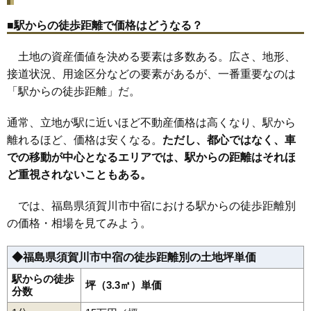
22
岡東町
13万円
1,235万円
8.9%
■駅からの徒歩距離で価格はどうなる？
23
南上町
12万円
889万円
9.1%
土地の資産価値を決める要素は多数ある。広さ、地形、
24
八幡町
12万円
808万円
9.1%
接道状況、用途区分などの要素があるが、一番重要なのは
25
芦田塚
12万円
979万円
5.0%
「駅からの徒歩距離」だ。
26
牛袋町
12万円
2,347万円
5.5%
27
朝日田
12万円
708万円
16.3%
通常、立地が駅に近いほど不動産価格は高くなり、駅から
28
向陽町
12万円
852万円
12.7%
離れるほど、価格は安くなる。
ただし、都心ではなく、車
での移動が中心となるエリアでは、駅からの距離はそれほ
29
西川
12万円
1,076万円
12.0%
ど重視されないこともある。
30
並木町
12万円
1,170万円
7.1%
31
崩免
11万円
1,763万円
8.6%
では、福島県須賀川市中宿における駅からの徒歩距離別
32
丸田町
11万円
1,093万円
1.0%
の価格・相場を見てみよう。
33
岩崎
11万円
960万円
7.8%
◆福島県須賀川市中宿の徒歩距離別の土地坪単価
34
東作
11万円
691万円
6.9%
35
森宿
11万円
1,002万円
13.7%
駅からの徒歩
坪（3.3㎡）単価
分数
36
仲の町
10万円
1,030万円
6.5%