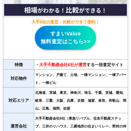
大手6社の査定・比較ができて便利！
すまいValue
無料査定はこちら>>
特徴
・
大手不動産会社6社が運営
する一括査定サイト
マンション、戸建て、土地、一棟マンション、一棟アパー
対応物件
ト、一棟ビル
北海道、宮城、東京、神奈川、埼玉、千葉、茨城、愛知、
対応エリア
岐阜、三重、大阪、兵庫、京都、滋賀、奈良、和歌山、岡
山、広島、福岡、佐賀
大手不動産会社6社（東急リバブル、住友不動産ステッ
運営会社
プ、三井のリハウス、三菱地所の住まいリレー、野村の仲