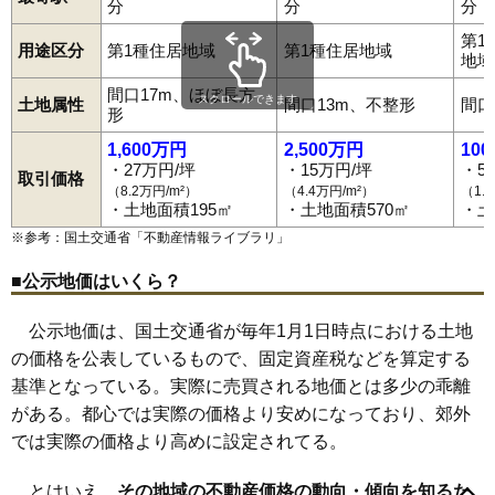
分
分
分
68
江持
1.3万円
265万円
-20.6%
第1
用途区分
第1種住居地域
第1種住居地域
地域
間口17m、ほぼ長方
スクロールできます
土地属性
間口13m、不整形
間口
形
1,600万円
2,500万円
10
・27万円/坪
・15万円/坪
・5
取引価格
（8.2万円/m²）
（4.4万円/m²）
（1.
・土地面積195㎡
・土地面積570㎡
・土
※参考：国土交通省「
不動産情報ライブラリ
」
■公示地価はいくら？
公示地価は、国土交通省が毎年1月1日時点における土地
の価格を公表しているもので、固定資産税などを算定する
基準となっている。実際に売買される地価とは多少の乖離
がある。都心では実際の価格より安めになっており、郊外
では実際の価格より高めに設定されてる。
あおば町
朝日田
芦田塚
雨田
池上町
稲荷町
今泉
岩崎
岩瀬森
岩渕
牛袋町
馬町
江花
江持
大桑原
大袋町
大町
岡東町
越久
とはいえ、
その地域の不動産価格の動向・傾向を知るた