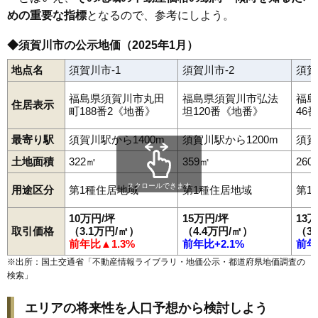
加治町
北町
木之崎
季の郷
崩免
弘法坦
向陽町
小作田
栄町
坂の上町
桜岡
塩田
下宿町
陣場町
新町
芹沢町
千日堂
大黒町
めの重要な指標
となるので、参考にしよう。
須賀川駅
館取町
堤
中宿
長沼
仲の町
中町
中山
並木町
滑川
西川
八幡町
八幡山
花岡
東作
東町
日向町
古屋敷
堀込
松塚
丸田町
南上町
◆須賀川市の公示地価（2025年1月）
南町
宮の杜
本町
森宿
山寺道
横山町
吉美根
六郎兵衛
和田
和田道
地点名
須賀川市-1
須賀川市-2
須賀
福島県須賀川市丸田
福島県須賀川市弘法
福島
住居表示
町188番2《地番》
坦120番《地番》
46
最寄り駅
須賀川駅から1400m
須賀川駅から1200m
須賀
土地面積
322㎡
359㎡
260
スクロールできます
用途区分
第1種住居地域
第1種住居地域
第1
10万円/坪
15万円/坪
13
取引価格
（3.1万円/㎡）
（4.4万円/㎡）
（3
前年比▲1.3%
前年比+2.1%
前年
※出所：国土交通省「
不動産情報ライブラリ・地価公示・都道府県地価調査の
検索
」
エリアの将来性を人口予想から検討しよう