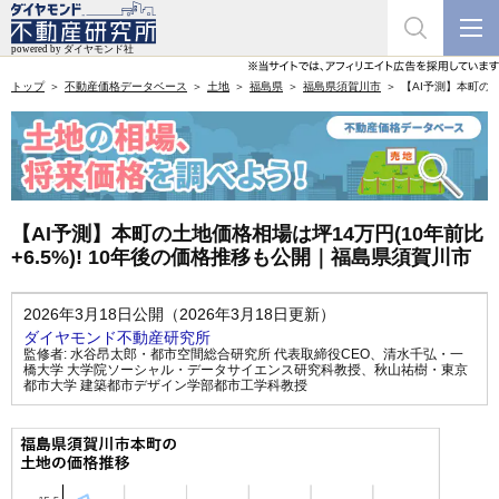
トップ
不動産価格データベース
土地
福島県
福島県須賀川市
【AI予測】本町の土
【AI予測】本町の土地価格相場は坪14万円(10年前比
+6.5%)! 10年後の価格推移も公開｜福島県須賀川市
2026年3月18日公開（2026年3月18日更新）
ダイヤモンド不動産研究所
監修者:
水谷昂太郎・都市空間総合研究所 代表取締役CEO
、
清水千弘・一
橋大学 大学院ソーシャル・データサイエンス研究科教授
、
秋山祐樹・東京
都市大学 建築都市デザイン学部都市工学科教授