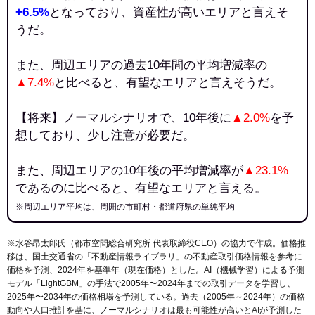
+6.5%
となっており、資産性が高いエリアと言えそ
うだ。
また、周辺エリアの過去10年間の平均増減率の
▲7.4%
と比べると、有望なエリアと言えそうだ。
【将来】ノーマルシナリオで、10年後に
▲2.0%
を予
想しており、少し注意が必要だ。
また、周辺エリアの10年後の平均増減率が
▲23.1%
であるのに比べると、有望なエリアと言える。
※周辺エリア平均は、周囲の市町村・都道府県の単純平均
※水谷昂太郎氏（都市空間総合研究所 代表取締役CEO）の協力で作成。価格推
移は、国土交通省の「
不動産情報ライブラリ
」の不動産取引価格情報を参考に
価格を予測、2024年を基準年（現在価格）とした。AI（機械学習）による予測
モデル「LightGBM」の手法で2005年〜2024年までの取引データを学習し、
2025年〜2034年の価格相場を予測している。過去（2005年～2024年）の価格
動向や人口推計を基に、ノーマルシナリオは最も可能性が高いとAIが予測した