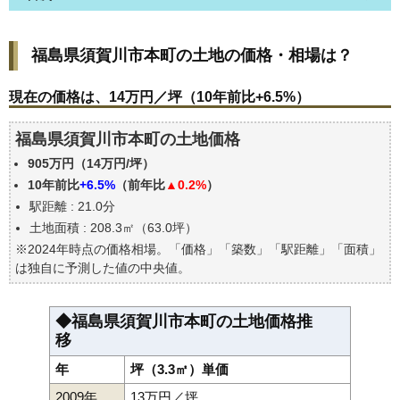
福島県須賀川市本町の土地の価格・相場は？
福島県須賀川市本町の土地の価格・相場は？
現在の価格は、14万円／坪（10年前比+6.5%）
価格を詳細に分析しよう
現在の価格は、14万円／坪（10年前比+6.5%）
駅からの徒歩距離で価格はどうなる？
福島県須賀川市本町の土地価格
福島県須賀川市本町の土地の過去の売買事例
905万円（14万円/坪）
公示地価はいくら
10年前比
+6.5%
（前年比
▲0.2%
）
エリアの将来性を人口予想から検討しよう
駅距離 : 21.0分
自分の年収でいくらの不動産が買える？
土地面積 : 208.3㎡（63.0坪）
※2024年時点の価格相場。「価格」「築数」「駅距離」「面積」
は独自に予測した値の中央値。
◆福島県須賀川市本町の土地価格推
移
年
坪（3.3㎡）単価
2009年
13万円／坪