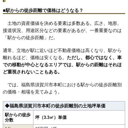
22
岡東町
13万円
1,235万円
8.9%
■駅からの徒歩距離で価格はどうなる？
23
南上町
12万円
889万円
9.1%
土地の資産価値を決める要素は多数ある。広さ、地形、
24
八幡町
12万円
808万円
9.1%
接道状況、用途区分などの要素があるが、一番重要なのは
25
芦田塚
12万円
979万円
5.0%
「駅からの徒歩距離」だ。
26
牛袋町
12万円
2,347万円
5.5%
27
朝日田
12万円
708万円
16.3%
通常、立地が駅に近いほど不動産価格は高くなり、駅から
28
向陽町
12万円
852万円
12.7%
離れるほど、価格は安くなる。
ただし、都心ではなく、車
での移動が中心となるエリアでは、駅からの距離はそれほ
29
西川
12万円
1,076万円
12.0%
ど重視されないこともある。
30
並木町
12万円
1,170万円
7.1%
31
崩免
11万円
1,763万円
8.6%
では、福島県須賀川市本町における駅からの徒歩距離別
32
丸田町
11万円
1,093万円
1.0%
の価格・相場を見てみよう。
33
岩崎
11万円
960万円
7.8%
◆福島県須賀川市本町の徒歩距離別の土地坪単価
34
東作
11万円
691万円
6.9%
35
森宿
11万円
1,002万円
13.7%
駅からの徒歩
坪（3.3㎡）単価
分数
36
仲の町
10万円
1,030万円
6.5%