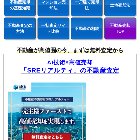
不動産売却
マンション売
一戸建て売却
土地売却法
の基礎知識
却法
法
不動産査定の
一括査定サイ
不動産売却
不動産の相続
方法
ト比較
TOP
不動産が高値圏の今、まずは無料査定から
AI技術×高値売却
「SREリアルティ」の不動産査定