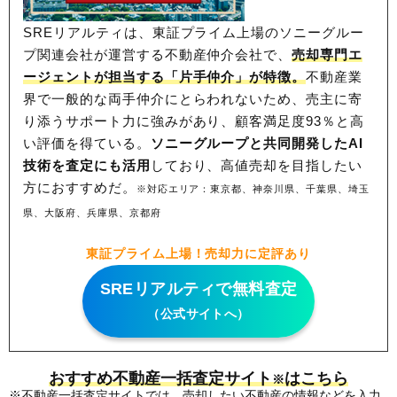
SREリアルティは、東証プライム上場のソニーグルー
プ関連会社が運営する不動産仲介会社で、
売却専門エ
ージェントが担当する「片手仲介」が特徴。
不動産業
界で一般的な両手仲介にとらわれないため、
売主に寄
り添うサポート力に強みがあり、顧客満足度93％と高
い評価を得ている。
ソニーグループと共同開発したAI
技術を査定にも活用
しており、高値売却を目指したい
方におすすめだ。
※対応エリア：東京都、神奈川県、千葉県、埼玉
県、大阪府、兵庫県、京都府
東証プライム上場！売却力に定評あり
SREリアルティで無料査定
（公式サイトへ）
おすすめ不動産一括査定サイト
はこちら
※
※不動産一括査定サイトでは、売却したい不動産の情報などを入力