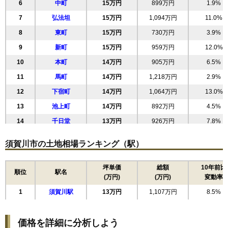
6
中町
15万円
899万円
1.9%
7
弘法坦
15万円
1,094万円
11.0%
8
東町
15万円
730万円
3.9%
9
新町
15万円
959万円
12.0%
10
本町
14万円
905万円
6.5%
11
馬町
14万円
1,218万円
2.9%
12
下宿町
14万円
1,064万円
13.0%
13
池上町
14万円
892万円
4.5%
14
千日堂
13万円
926万円
7.8%
15
加治町
13万円
1,269万円
1.5%
須賀川市の土地相場ランキング（駅）
16
古屋敷
13万円
727万円
10.6%
17
岩瀬森
13万円
910万円
10.2%
坪単価
総額
10年前比
順位
駅名
(万円)
(万円)
変動率
18
南町
13万円
781万円
6.0%
1
須賀川駅
13万円
1,107万円
8.5%
19
六郎兵衛
13万円
1,007万円
5.3%
20
和田道
13万円
978万円
16.8%
価格を詳細に分析しよう
21
日向町
13万円
1,092万円
19.8%