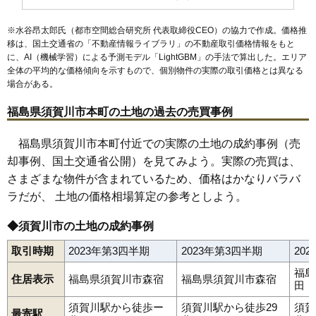
53
横山町
5.0万円
1,915万円
2.3%
※水谷昂太郎氏（都市空間総合研究所 代表取締役CEO）の協力で作成。価格推
54
堤
4.5万円
305万円
14.4%
移は、国土交通省の「
不動産情報ライブラリ
」の不動産取引価格情報をもと
に、AI（機械学習）による予測モデル「LightGBM」の手法で算出した。エリア
55
岩渕
4.0万円
309万円
-4.0%
全体の平均的な価格傾向を示すもので、個別物件の実際の取引価格とは異なる
56
滑川
2.8万円
338万円
-2.6%
場合がある。
57
塩田
2.8万円
388万円
-13.1%
福島県須賀川市本町の土地の過去の売買事例
58
雨田
2.7万円
321万円
-7.8%
59
松塚
2.4万円
162万円
-8.8%
福島県須賀川市本町付近での実際の土地の成約事例（売
却事例、国土交通省公開）を見てみよう。実際の売買は、
60
木之崎
2.4万円
248万円
-16.7%
さまざまな物件が含まれているため、価格はかなりバラバ
61
越久
2.2万円
267万円
-15.4%
ラだが、 土地の価格相場算定の参考としよう。
62
大桑原
2.1万円
317万円
-9.9%
63
長沼
2.1万円
278万円
-12.7%
◆須賀川市の土地の成約事例
64
今泉
1.9万円
276万円
-18.4%
取引時期
2023年第3四半期
2023年第3四半期
20
65
堀込
1.7万円
318万円
-17.5%
福島
住居表示
福島県須賀川市森宿
福島県須賀川市森宿
66
吉美根
1.5万円
366万円
-7.5%
田
67
江花
1.3万円
199万円
51.0%
須賀川駅から徒歩ー
須賀川駅から徒歩29
須賀
最寄駅