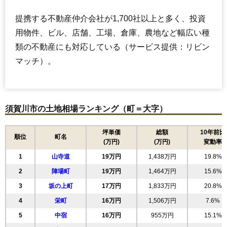
提携する不動産仲介会社が1,700社以上と多く、投資
用物件、ビル、店舗、工場、倉庫、農地など幅広い種
類の不動産にも対応している（サービス提供：リビン
マッチ）。
須賀川市の土地相場ランキング（町＝大字）
坪単価
総額
10年前比
順位
町名
(万円)
(万円)
変動率
1
山寺道
19万円
1,438万円
19.8%
2
陣場町
19万円
1,464万円
15.6%
3
坂の上町
17万円
1,833万円
20.8%
4
栄町
16万円
1,506万円
7.6%
5
中宿
16万円
955万円
15.1%