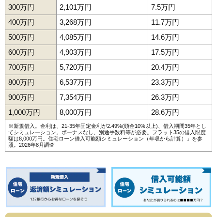
300万円
2,101万円
7.5万円
400万円
3,268万円
11.7万円
500万円
4,085万円
14.6万円
600万円
4,903万円
17.5万円
700万円
5,720万円
20.4万円
800万円
6,537万円
23.3万円
900万円
7,354万円
26.3万円
1,000万円
8,000万円
28.6万円
※新規借入。金利は、21-35年固定金利が2.49%(頭金10%以上)、借入期間35年とし
てシミュレーション。ボーナスなし、別途手数料等が必要。フラット35の借入限度
額は8,000万円。
住宅ローン借入可能額シミュレーション（年収から計算）
」を参
照。2026年8月調査