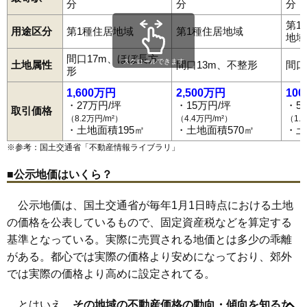
分
分
分
68
江持
1.3万円
265万円
-20.6%
第1
用途区分
第1種住居地域
第1種住居地域
地域
間口17m、ほぼ長方
スクロールできます
土地属性
間口13m、不整形
間口
形
1,600万円
2,500万円
10
・27万円/坪
・15万円/坪
・5
取引価格
（8.2万円/m²）
（4.4万円/m²）
（1.
・土地面積195㎡
・土地面積570㎡
・土
※参考：国土交通省「
不動産情報ライブラリ
」
■公示地価はいくら？
公示地価は、国土交通省が毎年1月1日時点における土地
の価格を公表しているもので、固定資産税などを算定する
基準となっている。実際に売買される地価とは多少の乖離
がある。都心では実際の価格より安めになっており、郊外
では実際の価格より高めに設定されてる。
あおば町
朝日田
芦田塚
雨田
池上町
稲荷町
今泉
岩崎
岩瀬森
岩渕
牛袋町
馬町
江花
江持
大桑原
大袋町
大町
岡東町
越久
とはいえ、
その地域の不動産価格の動向・傾向を知るた