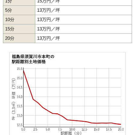
1分
15万円／坪
37
大黒町
10万円
1,034万円
3.6%
5分
13万円／坪
38
館取町
10万円
1,169万円
2.0%
10分
13万円／坪
39
八幡山
10万円
339万円
-5.3%
15分
13万円／坪
40
宮の杜
9.8万円
768万円
3.9%
20分
41
稲荷町
13万円／坪
9.8万円
1,279万円
5.4%
42
北町
9.5万円
362万円
2.3%
43
花岡
9.3万円
639万円
2.2%
44
中山
8.7万円
703万円
3.8%
45
大町
8.4万円
603万円
2.9%
46
季の郷
8.3万円
584万円
5.6%
47
大袋町
8.1万円
660万円
8.0%
48
芹沢町
7.8万円
611万円
3.5%
49
桜岡
7.6万円
638万円
2.8%
50
和田
7.1万円
721万円
1.5%
51
あおば町
6.7万円
562万円
5.0%
52
小作田
5.9万円
620万円
-6.1%