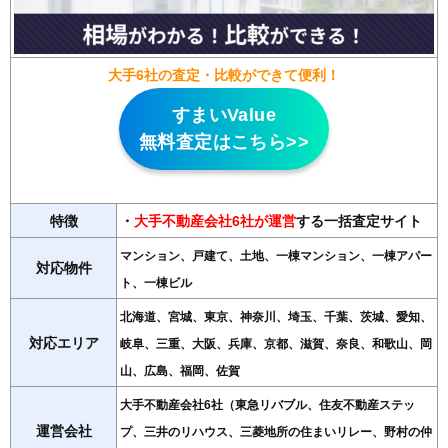
大手6社の査定・比較ができて便利！
すまいValue
無料査定はこちら>>
特徴
・
大手不動産会社6社が運営
する一括査定サイト
マンション、戸建て、土地、一棟マンション、一棟アパー
対応物件
ト、一棟ビル
北海道、宮城、東京、神奈川、埼玉、千葉、茨城、愛知、
対応エリア
岐阜、三重、大阪、兵庫、京都、滋賀、奈良、和歌山、岡
山、広島、福岡、佐賀
大手不動産会社6社（東急リバブル、住友不動産ステッ
運営会社
プ、三井のリハウス、三菱地所の住まいリレー、野村の仲