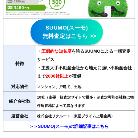
SUUMO(スーモ)
無料査定はこちら >>
・
圧倒的な知名度
を誇るSUUMOによる一括査定
サービス
特徴
・主要大手不動産会社から地元に強い不動産会社
まで
2000社以上
が登録
対応物件
マンション、戸建て、土地
10社（主要一括査定サイトで最多）※査定可能会社数は物
紹介会社数
件所在地によって異なります
運営会社
株式会社リクルート（東証プライム上場企業）
＞＞SUUMO(スーモ)の詳細記事はこちら