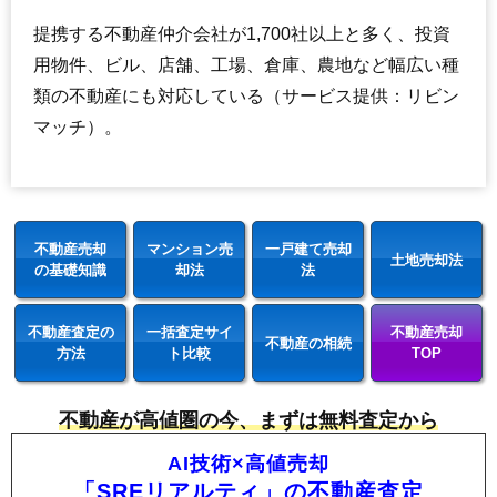
提携する不動産仲介会社が1,700社以上と多く、投資
用物件、ビル、店舗、工場、倉庫、農地など幅広い種
類の不動産にも対応している（サービス提供：リビン
マッチ）。
不動産売却
マンション売
一戸建て売却
土地売却法
の基礎知識
却法
法
不動産査定の
一括査定サイ
不動産売却
不動産の相続
方法
ト比較
TOP
不動産が高値圏の今、まずは無料査定から
AI技術×高値売却
「SREリアルティ」の不動産査定