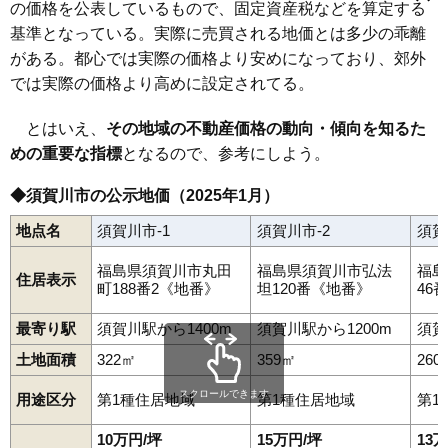
加治町
北町
木之崎
季の郷
崩免
弘法坦
向陽町
小作田
栄町
の価格を公表しているもので、固定資産税などを算定する
坂の上町
桜岡
塩田
下宿町
陣場町
新町
芹沢町
千日堂
大黒町
須賀川駅
館取町
堤
中宿
長沼
仲の町
中町
中山
並木町
滑川
西川
八幡町
基準となっている。実際に売買される地価とは多少の乖離
八幡山
花岡
東作
東町
日向町
古屋敷
堀込
松塚
丸田町
南上町
がある。都心では実際の価格より安めになっており、郊外
南町
宮の杜
本町
森宿
山寺道
横山町
吉美根
六郎兵衛
和田
和田道
では実際の価格より高めに設定されてる。
とはいえ、
その地域の不動産価格の動向・傾向を知るた
めの重要な指標
となるので、参考にしよう。
◆須賀川市の公示地価（2025年1月）
地点名
須賀川市-1
須賀川市-2
須賀
福島県須賀川市丸田
福島県須賀川市弘法
福島
住居表示
町188番2《地番》
坦120番《地番》
46
最寄り駅
須賀川駅から1400m
須賀川駅から1200m
須賀
土地面積
322㎡
359㎡
260
スクロールできます
用途区分
第1種住居地域
第1種住居地域
第1
10万円/坪
15万円/坪
13