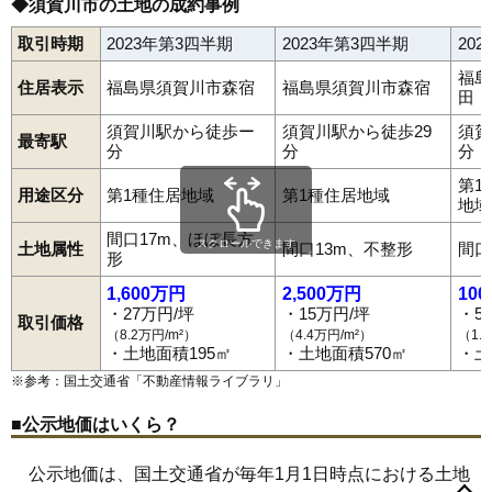
◆須賀川市の土地の成約事例
64
今泉
1.9万円
276万円
-18.4%
取引時期
2023年第3四半期
2023年第3四半期
20
65
堀込
1.7万円
318万円
-17.5%
福島
住居表示
福島県須賀川市森宿
福島県須賀川市森宿
66
吉美根
1.5万円
366万円
-7.5%
田
67
江花
1.3万円
199万円
51.0%
須賀川駅から徒歩ー
須賀川駅から徒歩29
須賀
最寄駅
分
分
分
68
江持
1.3万円
265万円
-20.6%
第1
用途区分
第1種住居地域
第1種住居地域
地域
間口17m、ほぼ長方
スクロールできます
土地属性
間口13m、不整形
間口
形
1,600万円
2,500万円
10
・27万円/坪
・15万円/坪
・5
取引価格
（8.2万円/m²）
（4.4万円/m²）
（1.
・土地面積195㎡
・土地面積570㎡
・土
※参考：国土交通省「
不動産情報ライブラリ
」
■公示地価はいくら？
あおば町
朝日田
芦田塚
雨田
池上町
稲荷町
今泉
岩崎
岩瀬森
公示地価は、国土交通省が毎年1月1日時点における土地
岩渕
牛袋町
馬町
江花
江持
大桑原
大袋町
大町
岡東町
越久