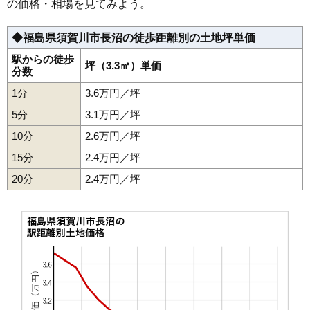
の価格・相場を見てみよう。
33
岩崎
11万円
960万円
7.8%
◆福島県須賀川市長沼の徒歩距離別の土地坪単価
34
東作
11万円
691万円
6.9%
35
森宿
11万円
1,002万円
13.7%
駅からの徒歩
坪（3.3㎡）単価
分数
36
仲の町
10万円
1,030万円
6.5%
1分
3.6万円／坪
37
大黒町
10万円
1,034万円
3.6%
5分
3.1万円／坪
38
館取町
10万円
1,169万円
2.0%
10分
2.6万円／坪
39
八幡山
10万円
339万円
-5.3%
15分
2.4万円／坪
40
宮の杜
9.8万円
768万円
3.9%
20分
41
稲荷町
2.4万円／坪
9.8万円
1,279万円
5.4%
42
北町
9.5万円
362万円
2.3%
43
花岡
9.3万円
639万円
2.2%
44
中山
8.7万円
703万円
3.8%
45
大町
8.4万円
603万円
2.9%
46
季の郷
8.3万円
584万円
5.6%
47
大袋町
8.1万円
660万円
8.0%