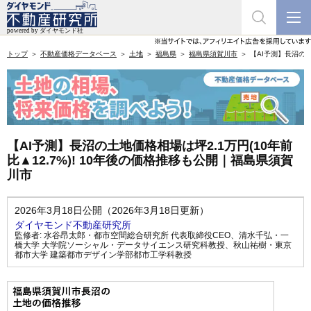
トップ
不動産価格データベース
土地
福島県
福島県須賀川市
【AI予測】長沼の土
【AI予測】長沼の土地価格相場は坪2.1万円(10年前
比▲12.7%)! 10年後の価格推移も公開｜福島県須賀
川市
2026年3月18日公開（2026年3月18日更新）
ダイヤモンド不動産研究所
監修者:
水谷昂太郎・都市空間総合研究所 代表取締役CEO
、
清水千弘・一
橋大学 大学院ソーシャル・データサイエンス研究科教授
、
秋山祐樹・東京
都市大学 建築都市デザイン学部都市工学科教授