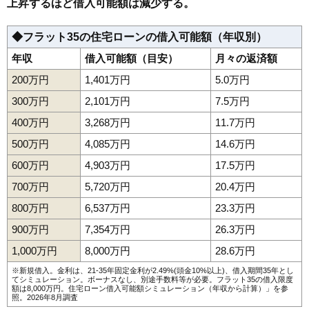
上昇するほど借入可能額は減少する。
◆フラット35の住宅ローンの借入可能額（年収別）
年収
借入可能額（目安）
月々の返済額
200万円
1,401万円
5.0万円
300万円
2,101万円
7.5万円
400万円
3,268万円
11.7万円
500万円
4,085万円
14.6万円
600万円
4,903万円
17.5万円
700万円
5,720万円
20.4万円
800万円
6,537万円
23.3万円
900万円
7,354万円
26.3万円
1,000万円
8,000万円
28.6万円
※新規借入。金利は、21-35年固定金利が2.49%(頭金10%以上)、借入期間35年とし
てシミュレーション。ボーナスなし、別途手数料等が必要。フラット35の借入限度
額は8,000万円。
住宅ローン借入可能額シミュレーション（年収から計算）
」を参
照。2026年8月調査