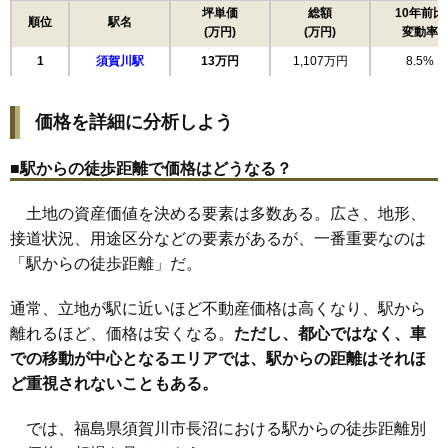
17
岩瀬森
13万円
910万円
10.2%
坪単価
総額
10年前比
順位
駅名
(万円)
(万円)
変動率
18
南町
13万円
781万円
6.0%
1
須賀川駅
13万円
1,107万円
8.5%
19
六郎兵衛
13万円
1,007万円
5.3%
20
和田道
13万円
978万円
16.8%
価格を詳細に分析しよう
21
日向町
13万円
1,092万円
19.8%
22
岡東町
13万円
1,235万円
8.9%
■駅からの徒歩距離で価格はどうなる？
23
南上町
12万円
889万円
9.1%
土地の資産価値を決める要素は多数ある。広さ、地形、
24
八幡町
12万円
808万円
9.1%
接道状況、用途区分などの要素があるが、一番重要なのは
25
芦田塚
12万円
979万円
5.0%
「駅からの徒歩距離」だ。
26
牛袋町
12万円
2,347万円
5.5%
27
朝日田
12万円
708万円
16.3%
通常、立地が駅に近いほど不動産価格は高くなり、駅から
28
向陽町
12万円
852万円
12.7%
離れるほど、価格は安くなる。
ただし、都心ではなく、車
での移動が中心となるエリアでは、駅からの距離はそれほ
29
西川
12万円
1,076万円
12.0%
ど重視されないこともある。
30
並木町
12万円
1,170万円
7.1%
31
崩免
11万円
1,763万円
8.6%
では、福島県須賀川市長沼における駅からの徒歩距離別
32
丸田町
11万円
1,093万円
1.0%