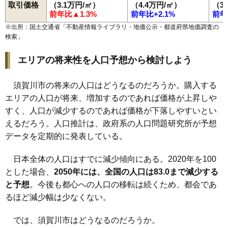
取引価格
（3.1万円/㎡）
（4.4万円/㎡）
（3
前年比▲1.3%
前年比+2.1%
前年
※出所：国土交通省「
不動産情報ライブラリ・地価公示・都道府県地価調査の
検索
」
エリアの将来性を人口予想から検討しよう
須賀川市の将来の人口はどうなるのだろうか。購入する
エリアの人口が将来、増加するのであれば価格が上昇しや
すく、人口が減少するのであれば価格が下落しやすいとい
えるだろう。人口推計は、政府系の人口問題研究所が予想
データを定期的に発表している。
日本全体の人口はすでに減少傾向にある。2020年を100
とした場合、
2050年には、全国の人口は83.0まで減少する
と予想
。今後も都心への人口の移転は続くため、都会であ
るほど減少幅は少なくない。
では、須賀川市はどうなるのだろうか。