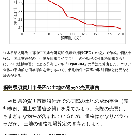
48
芹沢町
7.8万円
611万円
3.5%
49
桜岡
7.6万円
638万円
2.8%
50
和田
7.1万円
721万円
1.5%
51
あおば町
6.7万円
562万円
5.0%
52
小作田
5.9万円
620万円
-6.1%
53
横山町
5.0万円
1,915万円
2.3%
※水谷昂太郎氏（都市空間総合研究所 代表取締役CEO）の協力で作成。価格推
54
堤
4.5万円
305万円
14.4%
移は、国土交通省の「
不動産情報ライブラリ
」の不動産取引価格情報をもと
に、AI（機械学習）による予測モデル「LightGBM」の手法で算出した。エリア
55
岩渕
4.0万円
309万円
-4.0%
全体の平均的な価格傾向を示すもので、個別物件の実際の取引価格とは異なる
56
滑川
2.8万円
338万円
-2.6%
場合がある。
57
塩田
2.8万円
388万円
-13.1%
福島県須賀川市長沼の土地の過去の売買事例
58
雨田
2.7万円
321万円
-7.8%
59
松塚
2.4万円
162万円
-8.8%
福島県須賀川市長沼付近での実際の土地の成約事例（売
却事例、国土交通省公開）を見てみよう。実際の売買は、
60
木之崎
2.4万円
248万円
-16.7%
さまざまな物件が含まれているため、価格はかなりバラバ
61
越久
2.2万円
267万円
-15.4%
ラだが、 土地の価格相場算定の参考としよう。
62
大桑原
2.1万円
317万円
-9.9%
63
長沼
2.1万円
278万円
-12.7%