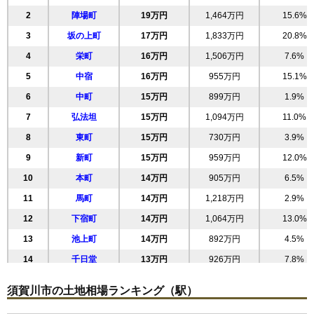
2
陣場町
19万円
1,464万円
15.6%
3
坂の上町
17万円
1,833万円
20.8%
4
栄町
16万円
1,506万円
7.6%
5
中宿
16万円
955万円
15.1%
6
中町
15万円
899万円
1.9%
7
弘法坦
15万円
1,094万円
11.0%
8
東町
15万円
730万円
3.9%
9
新町
15万円
959万円
12.0%
10
本町
14万円
905万円
6.5%
11
馬町
14万円
1,218万円
2.9%
12
下宿町
14万円
1,064万円
13.0%
13
池上町
14万円
892万円
4.5%
14
千日堂
13万円
926万円
7.8%
15
加治町
13万円
1,269万円
1.5%
須賀川市の土地相場ランキング（駅）
16
古屋敷
13万円
727万円
10.6%