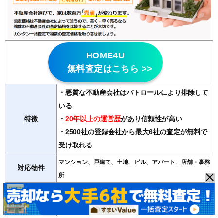
HOME4U
無料査定はこちら >>
・悪質な不動産会社はパトロールにより排除して
いる
特徴
・
20年以上の運営歴
があり信頼性が高い
・2500社の登録会社から最大6社の査定が無料で
受け取れる
マンション、戸建て、土地、ビル、アパート、店舗・事務
対応物件
所
紹介会社数
最大6社
運営会社
NTTデータ・ウィズ（東証プライム子会社）