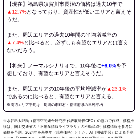
【現在】福島県須賀川市長沼の価格は過去10年で
▲12.7%
となっており、資産性が低いエリアと言えそ
うだ。
また、周辺エリアの過去10年間の平均増減率の
▲7.4%
と比べると、必ずしも有望なエリアとは言え
ないだろう。
【将来】ノーマルシナリオで、10年後に
+6.0%
を予
想しており、有望なエリアと言えそうだ。
また、周辺エリアの10年後の平均増減率が
▲23.1%
であるのに比べると、有望なエリアと言える。
※周辺エリア平均は、周囲の市町村・都道府県の単純平均
※水谷昂太郎氏（都市空間総合研究所 代表取締役CEO）の協力で作成。価格推
移は、国土交通省の「
不動産情報ライブラリ
」の不動産取引価格情報を参考に
価格を予測、2024年を基準年（現在価格）とした。AI（機械学習）による予測