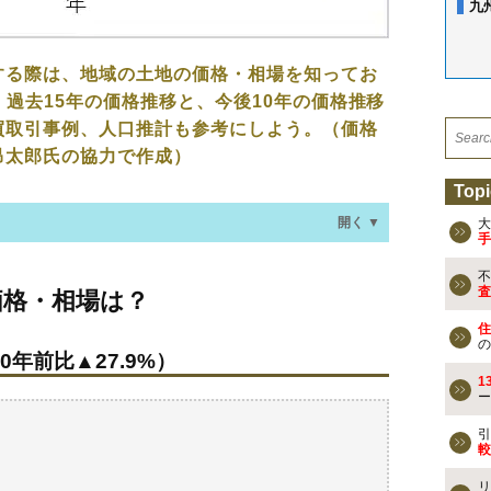
九
する際は、地域の土地の価格・相場を知ってお
、過去15年の価格推移と、今後10年の価格推移
買取引事例、人口推計も参考にしよう。（価格
昂太郎氏の協力で作成）
Topi
開く ▼
大
手
不
場は？
査
価格・相場は？
0年前比▲27.9%）
住
の
0年前比▲27.9%）
なる？
1
ー
買事例
買える？
引
較
リ