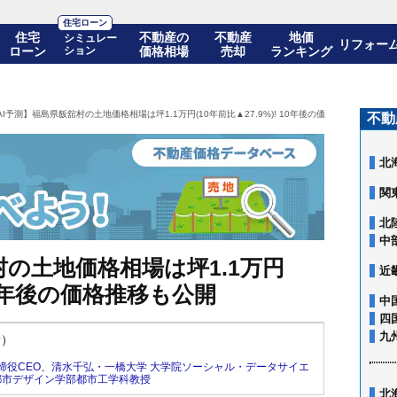
住宅ローン
住宅
不動産の
不動産
地価
シミュレー
リフォー
ローン
ション
価格相場
売却
ランキング
AI予測】福島県飯舘村の土地価格相場は坪1.1万円(10年前比▲27.9%)! 10年後の価格推移も公開
不動
北
関
北
中
村の土地価格相場は坪1.1万円
近
 10年後の価格推移も公開
中
四
九
新）
締役CEO
、
清水千弘・一橋大学 大学院ソーシャル・データサイエ
都市デザイン学部都市工学科教授
北