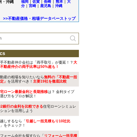
州・沖縄
福岡
|
佐賀
|
長崎
|
熊本
|
大
分
|
宮崎
|
鹿児島
|
沖縄
>>不動産価格・相場データベーストップ
cs
手不動産仲介会社は「両手取引」が蔓延！？
大
不動産仲介の両手比率は50%超も！
動産の相場を知りたいなら
無料の「不動産一括
定」
を活用すべき！
主要19社を徹底比較
宅ローン最新金利と長期推移
は？ 金利タイプ
選び方をプロが解説！
32銀行の金利を比較できる
住宅ローンシミュレ
ションを活用しよう
越しするなら「
引越し一括見積もり10社比
」をチェック！
フォーム会社を探すなら「
リフォーム一括見積