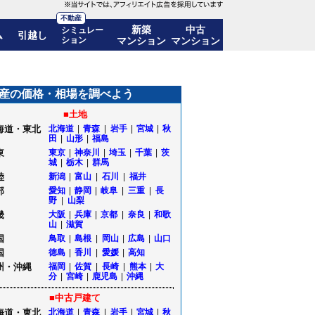
不動産
新築
中古
シミュレー
ム
引越し
ション
マンション
マンション
産の価格・相場を調べよう
■土地
海道・東北
北海道
|
青森
|
岩手
|
宮城
|
秋
田
|
山形
|
福島
東
東京
|
神奈川
|
埼玉
|
千葉
|
茨
城
|
栃木
|
群馬
陸
新潟
|
富山
|
石川
|
福井
部
愛知
|
静岡
|
岐阜
|
三重
|
長
野
|
山梨
畿
大阪
|
兵庫
|
京都
|
奈良
|
和歌
山
|
滋賀
国
鳥取
|
島根
|
岡山
|
広島
|
山口
国
徳島
|
香川
|
愛媛
|
高知
州・沖縄
福岡
|
佐賀
|
長崎
|
熊本
|
大
分
|
宮崎
|
鹿児島
|
沖縄
■中古戸建て
海道・東北
北海道
|
青森
|
岩手
|
宮城
|
秋