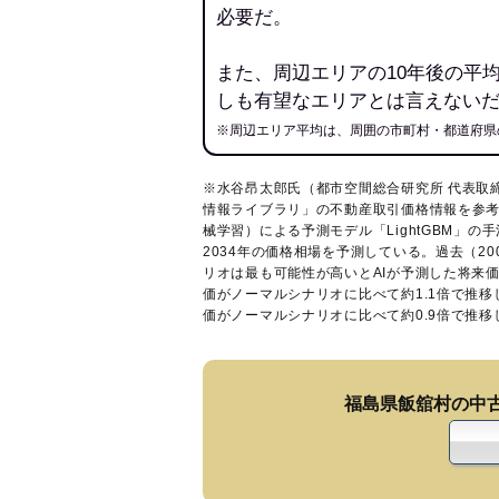
必要だ。
また、周辺エリアの10年後の平
しも有望なエリアとは言えない
※周辺エリア平均は、周囲の市町村・都道府県
※水谷昂太郎氏（都市空間総合研究所 代表取
情報ライブラリ
」の不動産取引価格情報を参考
械学習）による予測モデル「LightGBM」の手
2034年の価格相場を予測している。過去（2
リオは最も可能性が高いとAIが予測した将来
価がノーマルシナリオに比べて約1.1倍で推
価がノーマルシナリオに比べて約0.9倍で推
福島県飯舘村の中