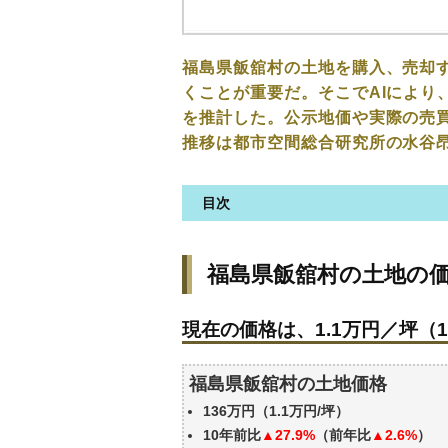
福島県飯舘村の土地を購入、売却
くことが重要だ。そこでAIにより
を推計した。公示地価や実際の売
推移は都市空間総合研究所の水谷
目次
福島県飯舘村の土地の価格・相
福島県飯舘村の土地の
現在の価格は、1.1万円／坪（1
価格を詳細に分析しよう
現在の価格は、1.1万円／坪（1
駅からの徒歩距離で価格はどう
福島県飯舘村の土地の過去の売
福島県飯舘村の土地価格
自分の年収でいくらの不動産が
136万円（1.1万円/坪）
10年前比
▲27.9%
（前年比
▲2.6%
）