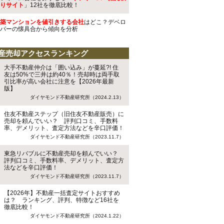
りサイト
」12社を徹底比較！
築マンションを値引きする会社
はどこ？デベロ
パーの懐具合から傾向を分析
産売却アクセスランキング
大手不動産仲介は「囲い込み」が蔓延?! 住
友は50%で三井は約40％！売却時は両手取
引比率が高い会社に注意を【2026年最新
版】
ダイヤモンド不動産研究所（2024.2.13）
住友不動産ステップ（旧住友不動産販売）に
売却を頼んでいい？ 評判口コミ、手数料
率、デメリット、査定方法などを辛口評価！
ダイヤモンド不動産研究所（2023.11.7）
東急リバブルに不動産売却を頼んでいい？
評判口コミ、手数料率、デメリット、査定方
法などを辛口評価！
ダイヤモンド不動産研究所（2023.11.7）
【2026年】不動産一括査定サイトおすすめ
は？ ランキング、評判、特徴など16社を
徹底比較！
ダイヤモンド不動産研究所（2024.1.22）