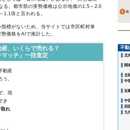
る。都市部の実勢価格は公示地価の1.5～2.0
～1.1倍と言われる。
指標がないため、当サイトでは市区町村単
勢価格をAIで推計した。
動産、いくらで売れる？
不動
ンマッチ」一括査定
北
関
不動産
北
ろう。
中
近
で、現
でき
中
四
け取れ
九