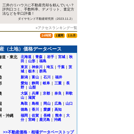
三井のリハウスに不動産売却を頼んでいい？
評判口コミ、手数料率、デメリット、査定方
法などを辛口評価！
ダイヤモンド不動産研究所（2023.11.2）
»アクセスランキング一覧
24時間
1週間
1カ月
産（土地）価格データベース
海道・東北
北海道
|
青森
|
岩手
|
宮城
|
秋
田
|
山形
|
福島
東
東京
|
神奈川
|
埼玉
|
千葉
|
茨
城
|
栃木
|
群馬
陸
新潟
|
富山
|
石川
|
福井
部
愛知
|
静岡
|
岐阜
|
三重
|
長
野
|
山梨
畿
大阪
|
兵庫
|
京都
|
奈良
|
和歌
山
|
滋賀
国
鳥取
|
島根
|
岡山
|
広島
|
山口
国
徳島
|
香川
|
愛媛
|
高知
州・沖縄
福岡
|
佐賀
|
長崎
|
熊本
|
大
分
|
宮崎
|
鹿児島
|
沖縄
>>不動産価格・相場データベーストップ