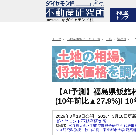
不動産
トップ
トップ
不動産価格データベース
土地
福島県
【
【AI予測】福島県飯舘
(10年前比▲27.9%)!
2026年3月18日公開（2026年3月18日更
ダイヤモンド不動産研究所
監修者:
水谷昂太郎・都市空間総合研究所 代表取
ンス研究科教授
、
秋山祐樹・東京都市大学 建築