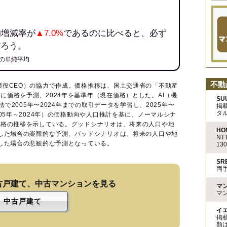
均増減率が
▲7.0%
であるのに比べると、必ず
だろう。
の単純平均
不動
締役CEO）の協力で作成。価格推移は、国土交通省の「
不動産
に価格を予測、2024年を基準年（現在価格）とした。AI（機
SU
法で2005年〜2024年までの取引データを学習し、2025年〜
掲
タ
005年～2024年）の価格動向や人口推計を基に、ノーマルシナ
価格の推移を示している。グッドシナリオは、将来の人口や地
HO
移した場合の楽観的な予測、バッドシナリオは、将来の人口や地
N
移した場合の悲観的な予測となっている。
13
S
両
古戸建て、中古マンションを見る
マ
マ
中古戸建て
イ
掲
類