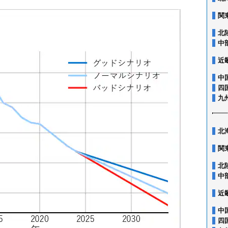
関
北
中
近
中
四
九
北
関
北
中
近
中
四