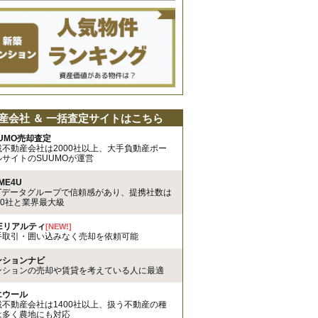
産会社 ＆ 一括査定サイトはこちら
UMO売却査定
載不動産会社は2000社以上、大手負動産ポー
ルサイトのSUUMOが運営
ME4U
TTデータグループで信頼感があり、提携社数は
00社と業界最大級
REリアルティ
[NEW!]
手取引・囲い込みなく売却を依頼可能
ンションナビ
ンションの売却や賃貸を考えている人に最適
エウール
載不動産会社は1400社以上、扱う不動産の種
は多く農地にも対応