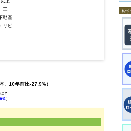
社以上
飯樋
臼石
草野
、工
おす
不動産
：リビ
坪、10年前比-27.9%）
格は？
.9%
）