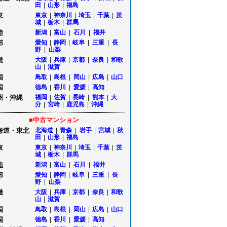
田
|
山形
|
福島
東
東京
|
神奈川
|
埼玉
|
千葉
|
茨
城
|
栃木
|
群馬
陸
新潟
|
富山
|
石川
|
福井
部
愛知
|
静岡
|
岐阜
|
三重
|
長
野
|
山梨
畿
大阪
|
兵庫
|
京都
|
奈良
|
和歌
山
|
滋賀
国
鳥取
|
島根
|
岡山
|
広島
|
山口
国
徳島
|
香川
|
愛媛
|
高知
州・沖縄
福岡
|
佐賀
|
長崎
|
熊本
|
大
分
|
宮崎
|
鹿児島
|
沖縄
■中古マンション
海道・東北
北海道
|
青森
|
岩手
|
宮城
|
秋
田
|
山形
|
福島
東
東京
|
神奈川
|
埼玉
|
千葉
|
茨
城
|
栃木
|
群馬
陸
新潟
|
富山
|
石川
|
福井
部
愛知
|
静岡
|
岐阜
|
三重
|
長
野
|
山梨
畿
大阪
|
兵庫
|
京都
|
奈良
|
和歌
山
|
滋賀
国
鳥取
|
島根
|
岡山
|
広島
|
山口
国
徳島
|
香川
|
愛媛
|
高知