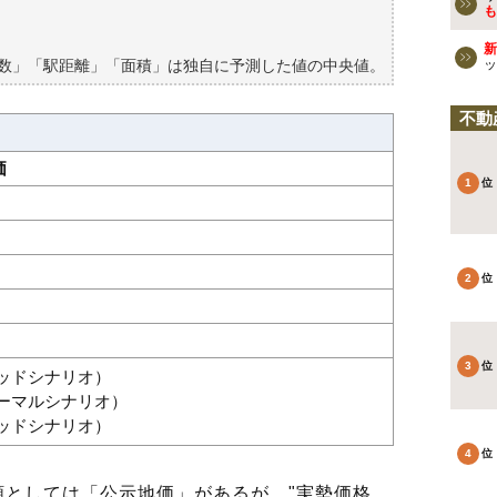
も
新
築数」「駅距離」「面積」は独自に予測した値の中央値。
ッ
不動
価
グッドシナリオ）
ノーマルシナリオ）
バッドシナリオ）
としては「公示地価」があるが、"実勢価格