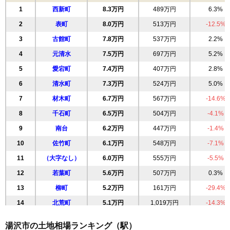
1
西新町
8.3万円
489万円
6.3%
2
表町
8.0万円
513万円
-12.5%
3
古館町
7.8万円
537万円
2.2%
4
元清水
7.5万円
697万円
5.2%
5
愛宕町
7.4万円
407万円
2.8%
6
清水町
7.3万円
524万円
5.0%
7
材木町
6.7万円
567万円
-14.6%
8
千石町
6.5万円
504万円
-4.1%
9
南台
6.2万円
447万円
-1.4%
10
佐竹町
6.1万円
548万円
-7.1%
11
（大字なし）
6.0万円
555万円
-5.5%
12
若葉町
5.6万円
507万円
0.3%
13
柳町
5.2万円
161万円
-29.4%
14
北荒町
5.1万円
1,019万円
-14.3%
15
杉沢
5.1万円
411万円
-5.6%
湯沢市の土地相場ランキング（駅）