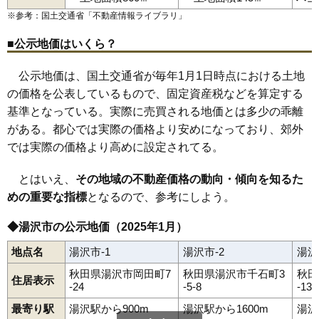
川連町
北荒町
倉内
桑崎
駒形町
材木町
桜通り
佐竹町
清水町
※参考：国土交通省「
不動産情報ライブラリ
」
下院内
院内駅
杉沢
横堀駅
杉沢新所
上湯沢駅
関口
湯沢駅
千石町
下湯沢駅
大工町
高松
田町
成沢
二井田
西新町
深堀
吹張
古館町
前森
松岡
三梨町
皆瀬
南台
元清水
森
柳田
柳町
山田
湯ノ原
横堀
若葉町
（大字なし）
岡田町
■公示地価はいくら？
公示地価は、国土交通省が毎年1月1日時点における土地
の価格を公表しているもので、固定資産税などを算定する
基準となっている。実際に売買される地価とは多少の乖離
がある。都心では実際の価格より安めになっており、郊外
では実際の価格より高めに設定されてる。
とはいえ、
その地域の不動産価格の動向・傾向を知るた
めの重要な指標
となるので、参考にしよう。
◆湯沢市の公示地価（2025年1月）
地点名
湯沢市-1
湯沢市-2
湯沢
秋田県湯沢市岡田町7
秋田県湯沢市千石町3
秋田
住居表示
-24
-5-8
-13
最寄り駅
湯沢駅から900m
湯沢駅から1600m
湯沢