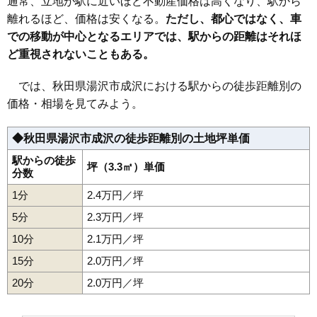
通常、立地が駅に近いほど不動産価格は高くなり、駅から
32
上院内
1.8万円
116万円
-14.9%
離れるほど、価格は安くなる。
ただし、都心ではなく、車
での移動が中心となるエリアでは、駅からの距離はそれほ
33
岩崎
1.8万円
216万円
-23.5%
ど重視されないこともある。
34
成沢
1.8万円
289万円
-26.2%
35
下院内
1.8万円
130万円
-12.2%
では、秋田県湯沢市成沢における駅からの徒歩距離別の
36
森
1.8万円
125万円
-11.0%
価格・相場を見てみよう。
37
川連町
1.7万円
135万円
-23.9%
◆秋田県湯沢市成沢の徒歩距離別の土地坪単価
38
横堀
1.4万円
140万円
-21.7%
39
小野
1.3万円
314万円
-11.6%
駅からの徒歩
坪（3.3㎡）単価
分数
40
松岡
1.3万円
35万円
-14.0%
1分
2.4万円／坪
41
三梨町
1.2万円
133万円
-27.8%
5分
2.3万円／坪
42
稲庭町
1.2万円
115万円
-24.9%
10分
2.1万円／坪
43
皆瀬
1.0万円
123万円
-24.7%
15分
2.0万円／坪
44
相川
0.9万円
54万円
-34.5%
20分
45
駒形町
2.0万円／坪
0.8万円
176万円
-19.8%
46
秋ノ宮
0.7万円
40万円
-29.3%