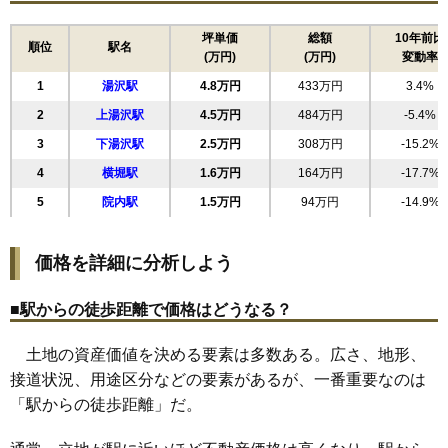
16
前森
5.1万円
410万円
-14.3%
17
湯ノ原
5.0万円
358万円
-12.3%
坪単価
総額
10年前比
順位
駅名
(万円)
(万円)
変動率
18
大工町
4.9万円
225万円
-19.1%
1
湯沢駅
4.8万円
433万円
3.4%
19
桜通り
4.9万円
243万円
-10.8%
2
上湯沢駅
4.5万円
484万円
-5.4%
20
田町
4.8万円
227万円
-25.5%
3
下湯沢駅
2.5万円
308万円
-15.2%
21
岡田町
4.6万円
458万円
-0.3%
4
横堀駅
1.6万円
164万円
-17.7%
22
裏門
4.4万円
242万円
-4.8%
5
院内駅
1.5万円
94万円
-14.9%
23
深堀
4.2万円
562万円
-4.6%
24
倉内
3.8万円
506万円
-4.1%
価格を詳細に分析しよう
25
杉沢新所
3.6万円
193万円
-10.0%
26
吹張
3.5万円
360万円
-16.6%
■駅からの徒歩距離で価格はどうなる？
27
関口
3.3万円
384万円
-8.9%
土地の資産価値を決める要素は多数ある。広さ、地形、
28
御囲地町
3.3万円
260万円
-15.0%
接道状況、用途区分などの要素があるが、一番重要なのは
29
山田
2.8万円
432万円
-5.5%
「駅からの徒歩距離」だ。
30
二井田
2.4万円
225万円
-9.6%
31
柳田
2.4万円
223万円
-13.4%