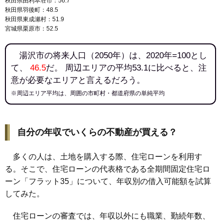
秋田県由利本荘市：56.7
秋田県羽後町：48.5
秋田県東成瀬村：51.9
宮城県栗原市：52.5
湯沢市の将来人口（2050年）は、2020年=100とし
て、
46.5
だ。 周辺エリアの平均53.1に比べると、注
意が必要なエリアと言えるだろう。
※周辺エリア平均は、周囲の市町村・都道府県の単純平均
自分の年収でいくらの不動産が買える？
多くの人は、土地を購入する際、住宅ローンを利用す
る。そこで、住宅ローンの代表格である全期間固定住宅ロ
ーン「フラット35」について、年収別の借入可能額を試算
してみた。
住宅ローンの審査では、年収以外にも職業、勤続年数、