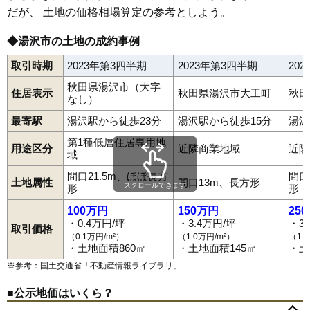
だが、 土地の価格相場算定の参考としよう。
◆湯沢市の土地の成約事例
取引時期
2023年第3四半期
2023年第3四半期
20
秋田県湯沢市（大字
住居表示
秋田県湯沢市大工町
秋田
なし）
最寄駅
湯沢駅から徒歩23分
湯沢駅から徒歩15分
湯沢
第1種低層住居専用地
用途区分
近隣商業地域
近隣
域
間口21.5m、ほぼ長方
間口
土地属性
間口13m、長方形
スクロールできます
形
形
100万円
150万円
25
・0.4万円/坪
・3.4万円/坪
・3
取引価格
（0.1万円/m²）
（1.0万円/m²）
（1.
・土地面積860㎡
・土地面積145㎡
・土
※参考：国土交通省「
不動産情報ライブラリ
」
■公示地価はいくら？
相川
秋ノ宮
愛宕町
稲庭町
岩崎
裏門
御囲地町
小野
表町
上院内