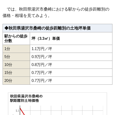
35
下院内
1.8万円
130万円
-12.2%
では、秋田県湯沢市桑崎における駅からの徒歩距離別の
36
森
1.8万円
125万円
-11.0%
価格・相場を見てみよう。
37
川連町
1.7万円
135万円
-23.9%
◆秋田県湯沢市桑崎の徒歩距離別の土地坪単価
38
横堀
1.4万円
140万円
-21.7%
39
小野
1.3万円
314万円
-11.6%
駅からの徒歩
坪（3.3㎡）単価
分数
40
松岡
1.3万円
35万円
-14.0%
1分
1.1万円／坪
41
三梨町
1.2万円
133万円
-27.8%
5分
0.9万円／坪
42
稲庭町
1.2万円
115万円
-24.9%
10分
0.8万円／坪
43
皆瀬
1.0万円
123万円
-24.7%
15分
0.7万円／坪
44
相川
0.9万円
54万円
-34.5%
20分
45
駒形町
0.7万円／坪
0.8万円
176万円
-19.8%
46
秋ノ宮
0.7万円
40万円
-29.3%
47
高松
0.7万円
136万円
-25.7%
48
桑崎
0.6万円
344万円
-30.0%