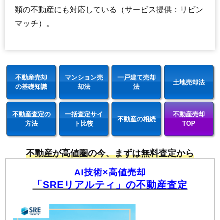
類の不動産にも対応している（サービス提供：リビン
マッチ）。
不動産売却
マンション売
一戸建て売却
土地売却法
の基礎知識
却法
法
不動産査定の
一括査定サイ
不動産売却
不動産の相続
方法
ト比較
TOP
不動産が高値圏の今、まずは無料査定から
AI技術×高値売却
「SREリアルティ」の不動産査定