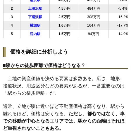
1
湯沢駅
4.8万円
433万円
3.4%
19
桜通り
4.9万円
243万円
-10.8%
2
上湯沢駅
4.5万円
484万円
-5.4%
20
田町
4.8万円
227万円
-25.5%
3
下湯沢駅
2.5万円
308万円
-15.2%
21
岡田町
4.6万円
458万円
-0.3%
4
横堀駅
1.6万円
164万円
-17.7%
22
裏門
4.4万円
242万円
-4.8%
5
院内駅
1.5万円
94万円
-14.9%
23
深堀
4.2万円
562万円
-4.6%
24
倉内
3.8万円
506万円
-4.1%
価格を詳細に分析しよう
25
杉沢新所
3.6万円
193万円
-10.0%
26
吹張
3.5万円
360万円
-16.6%
■駅からの徒歩距離で価格はどうなる？
27
関口
3.3万円
384万円
-8.9%
土地の資産価値を決める要素は多数ある。広さ、地形、
28
御囲地町
3.3万円
260万円
-15.0%
接道状況、用途区分などの要素があるが、一番重要なのは
29
山田
2.8万円
432万円
-5.5%
「駅からの徒歩距離」だ。
30
二井田
2.4万円
225万円
-9.6%
31
柳田
2.4万円
223万円
-13.4%
通常、立地が駅に近いほど不動産価格は高くなり、駅から
32
上院内
1.8万円
116万円
-14.9%
離れるほど、価格は安くなる。
ただし、都心ではなく、車
での移動が中心となるエリアでは、駅からの距離はそれほ
33
岩崎
1.8万円
216万円
-23.5%
ど重視されないこともある。
34
成沢
1.8万円
289万円
-26.2%