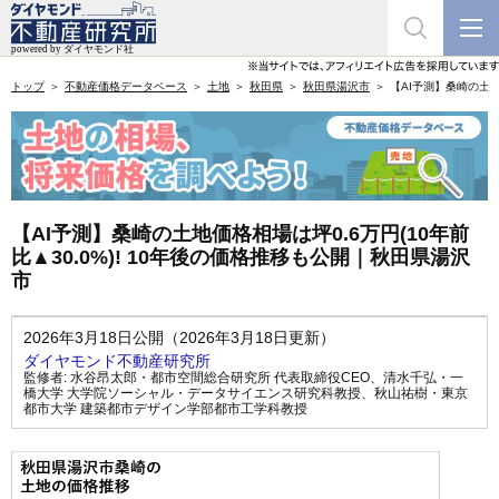
トップ
不動産価格データベース
土地
秋田県
秋田県湯沢市
【AI予測】桑崎の土地
【AI予測】桑崎の土地価格相場は坪0.6万円(10年前
比▲30.0%)! 10年後の価格推移も公開｜秋田県湯沢
市
2026年3月18日公開（2026年3月18日更新）
ダイヤモンド不動産研究所
監修者:
水谷昂太郎・都市空間総合研究所 代表取締役CEO
、
清水千弘・一
橋大学 大学院ソーシャル・データサイエンス研究科教授
、
秋山祐樹・東京
都市大学 建築都市デザイン学部都市工学科教授