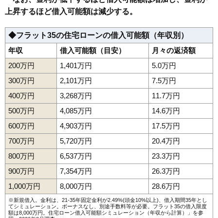
上昇するほど借入可能額は減少する。
◆フラット35の住宅ローンの借入可能額（年収別）
年収
借入可能額（目安）
月々の返済額
200万円
1,401万円
5.0万円
300万円
2,101万円
7.5万円
400万円
3,268万円
11.7万円
500万円
4,085万円
14.6万円
600万円
4,903万円
17.5万円
700万円
5,720万円
20.4万円
800万円
6,537万円
23.3万円
900万円
7,354万円
26.3万円
1,000万円
8,000万円
28.6万円
※新規借入。金利は、21-35年固定金利が2.49%(頭金10%以上)、借入期間35年とし
てシミュレーション。ボーナスなし、別途手数料等が必要。フラット35の借入限度
額は8,000万円。
住宅ローン借入可能額シミュレーション（年収から計算）
」を参