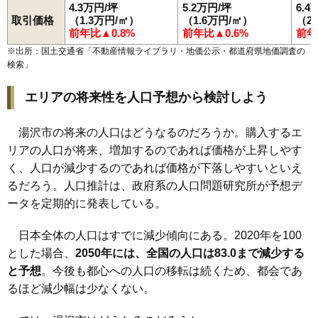
4.3万円/坪
5.2万円/坪
6.4
取引価格
（1.3万円/㎡）
（1.6万円/㎡）
（2
前年比▲0.8%
前年比▲0.6%
前年
※出所：国土交通省「
不動産情報ライブラリ・地価公示・都道府県地価調査の
検索
」
エリアの将来性を人口予想から検討しよう
湯沢市の将来の人口はどうなるのだろうか。購入するエ
リアの人口が将来、増加するのであれば価格が上昇しやす
く、人口が減少するのであれば価格が下落しやすいといえ
るだろう。人口推計は、政府系の人口問題研究所が予想デ
ータを定期的に発表している。
日本全体の人口はすでに減少傾向にある。2020年を100
とした場合、
2050年には、全国の人口は83.0まで減少する
と予想
。今後も都心への人口の移転は続くため、都会であ
るほど減少幅は少なくない。