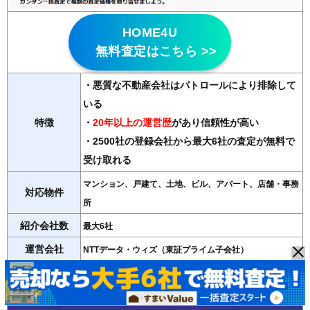
HOME4U
無料査定はこちら >>
・悪質な不動産会社はパトロールにより排除して
いる
特徴
・
20年以上の運営歴
があり信頼性が高い
・2500社の登録会社から最大6社の査定が無料で
受け取れる
マンション、戸建て、土地、ビル、アパート、店舗・事務
対応物件
所
紹介会社数
最大6社
運営会社
NTTデータ・ウィズ（東証プライム子会社）
＞＞HOME4Uの詳細記事はこちら