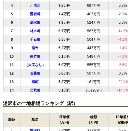
4
元清水
7.5万円
697万円
5.2%
5
愛宕町
7.4万円
407万円
2.8%
6
清水町
7.3万円
524万円
5.0%
7
材木町
6.7万円
567万円
-14.6%
8
千石町
6.5万円
504万円
-4.1%
9
南台
6.2万円
447万円
-1.4%
10
佐竹町
6.1万円
548万円
-7.1%
11
（大字なし）
6.0万円
555万円
-5.5%
12
若葉町
5.6万円
507万円
0.3%
13
柳町
5.2万円
161万円
-29.4%
14
北荒町
5.1万円
1,019万円
-14.3%
15
杉沢
5.1万円
411万円
-5.6%
湯沢市の土地相場ランキング（駅）
16
前森
5.1万円
410万円
-14.3%
17
湯ノ原
5.0万円
358万円
-12.3%
坪単価
総額
10年前比
順位
駅名
(万円)
(万円)
変動率
18
大工町
4.9万円
225万円
-19.1%