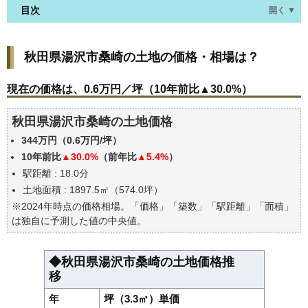
目次
開く ▼
秋田県湯沢市桑崎の土地の価格・相場は？
秋田県湯沢市桑崎の土地の価格・相場は？
現在の価格は、0.6万円／坪（10年前比▲30.0%）
価格を詳細に分析しよう
現在の価格は、0.6万円／坪（10年前比▲30.0%）
駅からの徒歩距離で価格はどうなる？
秋田県湯沢市桑崎の土地価格
秋田県湯沢市桑崎の土地の過去の売買事例
344万円（0.6万円/坪）
公示地価はいくら
10年前比
▲30.0%
（前年比
▲5.4%
）
エリアの将来性を人口予想から検討しよう
駅距離 : 18.0分
自分の年収でいくらの不動産が買える？
土地面積 : 1897.5㎡（574.0坪）
※2024年時点の価格相場。「価格」「築数」「駅距離」「面積」
は独自に予測した値の中央値。
◆秋田県湯沢市桑崎の土地価格推
移
年
坪（3.3㎡）単価