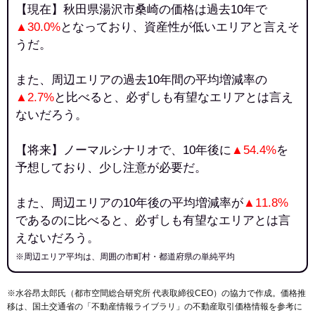
【現在】秋田県湯沢市桑崎の価格は過去10年で
▲30.0%
となっており、資産性が低いエリアと言えそ
うだ。
また、周辺エリアの過去10年間の平均増減率の
▲2.7%
と比べると、必ずしも有望なエリアとは言え
ないだろう。
【将来】ノーマルシナリオで、10年後に
▲54.4%
を
予想しており、少し注意が必要だ。
また、周辺エリアの10年後の平均増減率が
▲11.8%
であるのに比べると、必ずしも有望なエリアとは言
えないだろう。
※周辺エリア平均は、周囲の市町村・都道府県の単純平均
※水谷昂太郎氏（都市空間総合研究所 代表取締役CEO）の協力で作成。価格推
移は、国土交通省の「
不動産情報ライブラリ
」の不動産取引価格情報を参考に