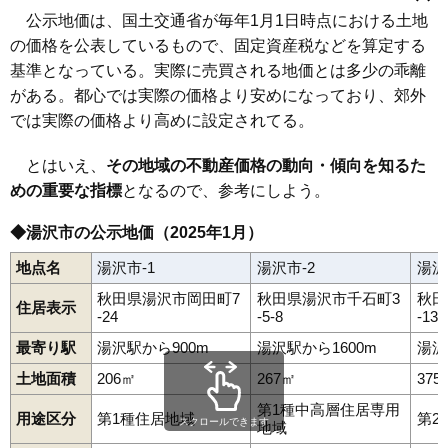
川連町
北荒町
倉内
桑崎
駒形町
材木町
桜通り
佐竹町
清水町
公示地価は、国土交通省が毎年1月1日時点における土地
下院内
院内駅
杉沢
横堀駅
杉沢新所
上湯沢駅
関口
湯沢駅
千石町
下湯沢駅
大工町
高松
田町
成沢
二井田
西新町
深堀
吹張
古館町
前森
松岡
三梨町
皆瀬
南台
元清水
森
の価格を公表しているもので、固定資産税などを算定する
柳田
柳町
山田
湯ノ原
横堀
若葉町
（大字なし）
岡田町
基準となっている。実際に売買される地価とは多少の乖離
がある。都心では実際の価格より安めになっており、郊外
では実際の価格より高めに設定されてる。
とはいえ、
その地域の不動産価格の動向・傾向を知るた
めの重要な指標
となるので、参考にしよう。
◆湯沢市の公示地価（2025年1月）
地点名
湯沢市-1
湯沢市-2
湯沢
秋田県湯沢市岡田町7
秋田県湯沢市千石町3
秋田
住居表示
-24
-5-8
-13
最寄り駅
湯沢駅から900m
湯沢駅から1600m
湯沢
土地面積
206㎡
267㎡
375
第1種中高層住居専用
用途区分
第1種住居地域
第2
スクロールできます
地域