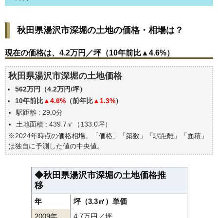
秋田県湯沢市深堀の土地の価格・相場は？
秋田県湯沢市深堀の土地の価格・相場は？
現在の価格は、4.2万円／坪（10年前比▲4.6%）
価格を詳細に分析しよう
現在の価格は、4.2万円／坪（10年前比▲4.6%）
駅からの徒歩距離で価格はどうなる？
秋田県湯沢市深堀の土地価格
秋田県湯沢市深堀の土地の過去の売買事例
562万円（4.2万円/坪）
公示地価はいくら
10年前比
▲4.6%
（前年比
▲1.3%
）
エリアの将来性を人口予想から検討しよう
駅距離 : 29.0分
自分の年収でいくらの不動産が買える？
土地面積 : 439.7㎡（133.0坪）
※2024年時点の価格相場。「価格」「築数」「駅距離」「面積」
は独自に予測した値の中央値。
◆秋田県湯沢市深堀の土地価格推
移
年
坪（3.3㎡）単価
2009年
4.7万円／坪