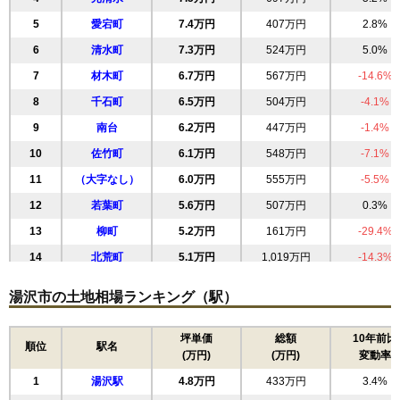
5
愛宕町
7.4万円
407万円
2.8%
6
清水町
7.3万円
524万円
5.0%
7
材木町
6.7万円
567万円
-14.6%
8
千石町
6.5万円
504万円
-4.1%
9
南台
6.2万円
447万円
-1.4%
10
佐竹町
6.1万円
548万円
-7.1%
11
（大字なし）
6.0万円
555万円
-5.5%
12
若葉町
5.6万円
507万円
0.3%
13
柳町
5.2万円
161万円
-29.4%
14
北荒町
5.1万円
1,019万円
-14.3%
15
杉沢
5.1万円
411万円
-5.6%
湯沢市の土地相場ランキング（駅）
16
前森
5.1万円
410万円
-14.3%
17
湯ノ原
5.0万円
358万円
-12.3%
坪単価
総額
10年前比
順位
駅名
(万円)
(万円)
変動率
18
大工町
4.9万円
225万円
-19.1%
1
湯沢駅
4.8万円
433万円
3.4%
19
桜通り
4.9万円
243万円
-10.8%