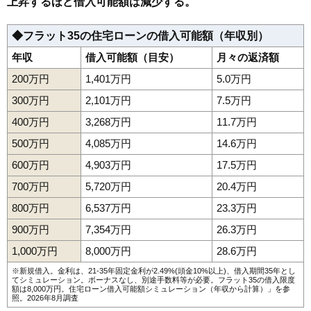
上昇するほど借入可能額は減少する。
◆フラット35の住宅ローンの借入可能額（年収別）
年収
借入可能額（目安）
月々の返済額
200万円
1,401万円
5.0万円
300万円
2,101万円
7.5万円
400万円
3,268万円
11.7万円
500万円
4,085万円
14.6万円
600万円
4,903万円
17.5万円
700万円
5,720万円
20.4万円
800万円
6,537万円
23.3万円
900万円
7,354万円
26.3万円
1,000万円
8,000万円
28.6万円
※新規借入。金利は、21-35年固定金利が2.49%(頭金10%以上)、借入期間35年とし
てシミュレーション。ボーナスなし、別途手数料等が必要。フラット35の借入限度
額は8,000万円。
住宅ローン借入可能額シミュレーション（年収から計算）
」を参
照。2026年8月調査