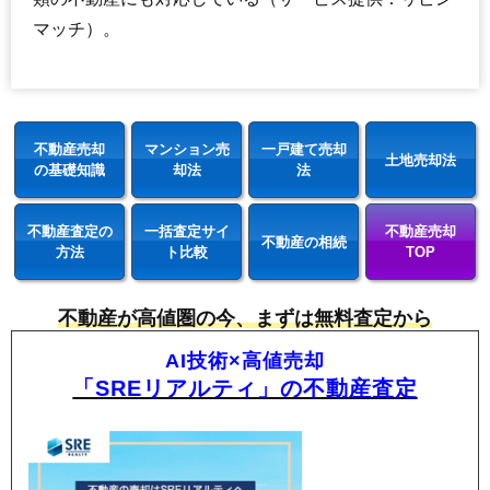
マッチ）。
不動産売却
マンション売
一戸建て売却
土地売却法
の基礎知識
却法
法
不動産査定の
一括査定サイ
不動産売却
不動産の相続
方法
ト比較
TOP
不動産が高値圏の今、まずは無料査定から
AI技術×高値売却
「SREリアルティ」の不動産査定