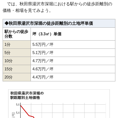
35
下院内
1.8万円
130万円
-12.2%
では、秋田県湯沢市深堀における駅からの徒歩距離別の
36
森
1.8万円
125万円
-11.0%
価格・相場を見てみよう。
37
川連町
1.7万円
135万円
-23.9%
◆秋田県湯沢市深堀の徒歩距離別の土地坪単価
38
横堀
1.4万円
140万円
-21.7%
39
小野
1.3万円
314万円
-11.6%
駅からの徒歩
坪（3.3㎡）単価
分数
40
松岡
1.3万円
35万円
-14.0%
1分
5.5万円／坪
41
三梨町
1.2万円
133万円
-27.8%
5分
5.1万円／坪
42
稲庭町
1.2万円
115万円
-24.9%
10分
4.7万円／坪
43
皆瀬
1.0万円
123万円
-24.7%
15分
4.6万円／坪
44
相川
0.9万円
54万円
-34.5%
20分
45
駒形町
4.4万円／坪
0.8万円
176万円
-19.8%
46
秋ノ宮
0.7万円
40万円
-29.3%
47
高松
0.7万円
136万円
-25.7%
48
桑崎
0.6万円
344万円
-30.0%