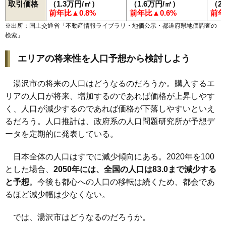
取引価格
（1.3万円/㎡）
（1.6万円/㎡）
（2
前年比▲0.8%
前年比▲0.6%
前年
※出所：国土交通省「
不動産情報ライブラリ・地価公示・都道府県地価調査の
検索
」
エリアの将来性を人口予想から検討しよう
湯沢市の将来の人口はどうなるのだろうか。購入するエ
リアの人口が将来、増加するのであれば価格が上昇しやす
く、人口が減少するのであれば価格が下落しやすいといえ
るだろう。人口推計は、政府系の人口問題研究所が予想デ
ータを定期的に発表している。
日本全体の人口はすでに減少傾向にある。2020年を100
とした場合、
2050年には、全国の人口は83.0まで減少する
と予想
。今後も都心への人口の移転は続くため、都会であ
るほど減少幅は少なくない。
では、湯沢市はどうなるのだろうか。