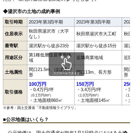
◆湯沢市の土地の成約事例
取引時期
2023年第3四半期
2023年第3四半期
20
秋田県湯沢市（大字
住居表示
秋田県湯沢市大工町
秋田
なし）
最寄駅
湯沢駅から徒歩23分
湯沢駅から徒歩15分
湯沢
第1種低層住居専用地
用途区分
近隣商業地域
近隣
域
間口21.5m、ほぼ長方
間口
土地属性
間口13m、長方形
スクロールできます
形
形
100万円
150万円
25
・0.4万円/坪
・3.4万円/坪
・3
取引価格
（0.1万円/m²）
（1.0万円/m²）
（1.
・土地面積860㎡
・土地面積145㎡
・土
※参考：国土交通省「
不動産情報ライブラリ
」
■公示地価はいくら？
相川
秋ノ宮
愛宕町
稲庭町
岩崎
裏門
御囲地町
小野
表町
上院内
公示地価は、国土交通省が毎年1月1日時点における土地