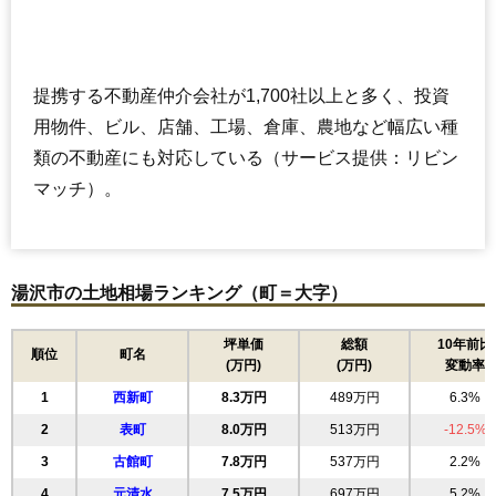
提携する不動産仲介会社が1,700社以上と多く、投資
用物件、ビル、店舗、工場、倉庫、農地など幅広い種
類の不動産にも対応している（サービス提供：リビン
マッチ）。
湯沢市の土地相場ランキング（町＝大字）
坪単価
総額
10年前比
順位
町名
(万円)
(万円)
変動率
1
西新町
8.3万円
489万円
6.3%
2
表町
8.0万円
513万円
-12.5%
3
古館町
7.8万円
537万円
2.2%
4
元清水
7.5万円
697万円
5.2%