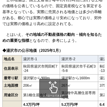
川連町
北荒町
倉内
桑崎
駒形町
材木町
桜通り
佐竹町
清水町
の価格を公表しているもので、固定資産税などを算定する
下院内
院内駅
杉沢
横堀駅
杉沢新所
上湯沢駅
関口
湯沢駅
千石町
下湯沢駅
大工町
高松
田町
成沢
二井田
西新町
深堀
吹張
古館町
前森
松岡
三梨町
皆瀬
南台
元清水
森
基準となっている。実際に売買される地価とは多少の乖離
柳田
柳町
山田
湯ノ原
横堀
若葉町
（大字なし）
岡田町
がある。都心では実際の価格より安めになっており、郊外
では実際の価格より高めに設定されてる。
とはいえ、
その地域の不動産価格の動向・傾向を知るた
めの重要な指標
となるので、参考にしよう。
◆湯沢市の公示地価（2025年1月）
地点名
湯沢市-1
湯沢市-2
湯沢
秋田県湯沢市岡田町7
秋田県湯沢市千石町3
秋田
住居表示
-24
-5-8
-13
最寄り駅
湯沢駅から900m
湯沢駅から1600m
湯沢
土地面積
206㎡
267㎡
375
第1種中高層住居専用
用途区分
第1種住居地域
第2
スクロールできます
地域
4.3万円/坪
5.2万円/坪
6.4