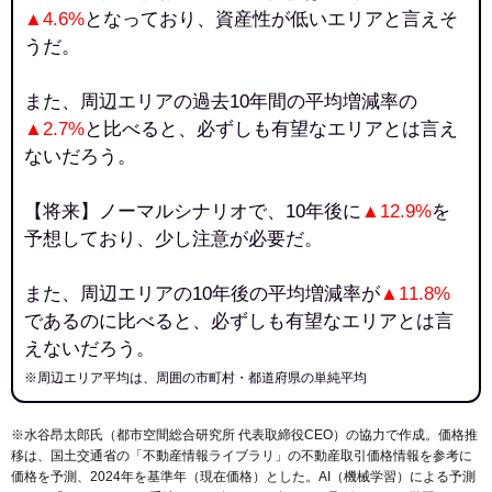
▲4.6%
となっており、資産性が低いエリアと言えそ
うだ。
また、周辺エリアの過去10年間の平均増減率の
▲2.7%
と比べると、必ずしも有望なエリアとは言え
ないだろう。
【将来】ノーマルシナリオで、10年後に
▲12.9%
を
予想しており、少し注意が必要だ。
また、周辺エリアの10年後の平均増減率が
▲11.8%
であるのに比べると、必ずしも有望なエリアとは言
えないだろう。
※周辺エリア平均は、周囲の市町村・都道府県の単純平均
※水谷昂太郎氏（都市空間総合研究所 代表取締役CEO）の協力で作成。価格推
移は、国土交通省の「
不動産情報ライブラリ
」の不動産取引価格情報を参考に
価格を予測、2024年を基準年（現在価格）とした。AI（機械学習）による予測