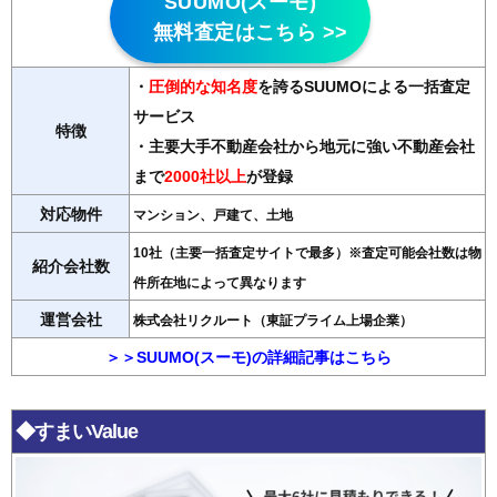
SUUMO(スーモ)
無料査定はこちら >>
・
圧倒的な知名度
を誇るSUUMOによる一括査定
サービス
特徴
・主要大手不動産会社から地元に強い不動産会社
まで
2000社以上
が登録
対応物件
マンション、戸建て、土地
10社（主要一括査定サイトで最多）※査定可能会社数は物
紹介会社数
件所在地によって異なります
運営会社
株式会社リクルート（東証プライム上場企業）
＞＞SUUMO(スーモ)の詳細記事はこちら
◆すまいValue