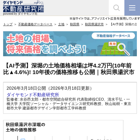
トップ
不動産価格データベース
土地
秋田県
秋田県湯沢市
【AI予測】深堀の土地
【AI予測】深堀の土地価格相場は坪4.2万円(10年前
比▲4.6%)! 10年後の価格推移も公開｜秋田県湯沢市
2026年3月18日公開（2026年3月18日更新）
ダイヤモンド不動産研究所
監修者:
水谷昂太郎・都市空間総合研究所 代表取締役CEO
、
清水千弘・一
橋大学 大学院ソーシャル・データサイエンス研究科教授
、
秋山祐樹・東京
都市大学 建築都市デザイン学部都市工学科教授