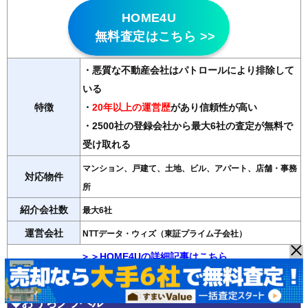
HOME4U
無料査定はこちら >>
・悪質な不動産会社はパトロールにより排除して
いる
特徴
・
20年以上の運営歴
があり信頼性が高い
・2500社の登録会社から最大6社の査定が無料で
受け取れる
マンション、戸建て、土地、ビル、アパート、店舗・事務
対応物件
所
紹介会社数
最大6社
運営会社
NTTデータ・ウィズ（東証プライム子会社）
＞＞HOME4Uの詳細記事はこちら
◆おうちクラベル