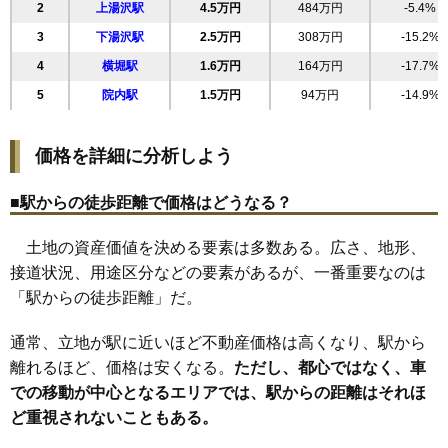
2
上湯沢駅
4.5万円
484万円
-5.4%
20
田町
4.8万円
227万円
-25.5%
3
下湯沢駅
2.5万円
308万円
-15.2%
21
岡田町
4.6万円
458万円
-0.3%
4
横堀駅
1.6万円
164万円
-17.7%
22
裏門
4.4万円
242万円
-4.8%
5
院内駅
1.5万円
94万円
-14.9%
23
深堀
4.2万円
562万円
-4.6%
24
倉内
3.8万円
506万円
-4.1%
価格を詳細に分析しよう
25
杉沢新所
3.6万円
193万円
-10.0%
26
吹張
3.5万円
360万円
-16.6%
■駅からの徒歩距離で価格はどうなる？
27
関口
3.3万円
384万円
-8.9%
土地の資産価値を決める要素は多数ある。広さ、地形、
28
御囲地町
3.3万円
260万円
-15.0%
接道状況、用途区分などの要素があるが、一番重要なのは
29
山田
2.8万円
432万円
-5.5%
「駅からの徒歩距離」だ。
30
二井田
2.4万円
225万円
-9.6%
31
柳田
2.4万円
223万円
-13.4%
通常、立地が駅に近いほど不動産価格は高くなり、駅から
32
上院内
1.8万円
116万円
-14.9%
離れるほど、価格は安くなる。
ただし、都心ではなく、車
での移動が中心となるエリアでは、駅からの距離はそれほ
33
岩崎
1.8万円
216万円
-23.5%
ど重視されないこともある。
34
成沢
1.8万円
289万円
-26.2%