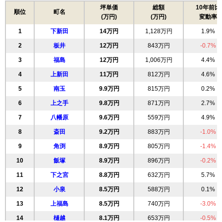
坪単価
総額
10年前比
順位
町名
(万円)
(万円)
変動率
1
下新田
14万円
1,128万円
1.9%
2
板井
12万円
843万円
-0.7%
3
福島
12万円
1,006万円
4.4%
4
上新田
11万円
812万円
4.6%
5
南玉
9.9万円
815万円
0.2%
6
上之手
9.8万円
871万円
2.7%
7
八幡原
9.6万円
559万円
4.9%
8
斎田
9.2万円
883万円
-1.0%
9
角渕
8.9万円
805万円
-1.4%
10
飯塚
8.9万円
896万円
-0.2%
11
下之宮
8.8万円
632万円
5.7%
12
小泉
8.5万円
588万円
0.1%
13
上福島
8.5万円
740万円
-3.0%
14
樋越
8.1万円
653万円
-0.5%