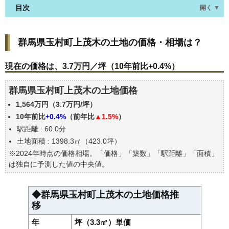
目次
開く ▼
群馬県玉村町上茂木の土地の価格・相場は？
群馬県玉村町上茂木の土地の価格・相場は？
現在の価格は、3.7万円／坪（10年前比+0.4%）
価格を詳細に分析しよう
現在の価格は、3.7万円／坪（10年前比+0.4%）
駅からの徒歩距離で価格はどうなる？
群馬県玉村町上茂木の土地価格
群馬県玉村町上茂木の土地の過去の売買事例
1,564万円（3.7万円/坪）
公示地価はいくら
10年前比
+0.4%
（前年比
▲1.5%
）
エリアの将来性を人口予想から検討しよう
駅距離 : 60.0分
自分の年収でいくらの不動産が買える？
土地面積 : 1398.3㎡（423.0坪）
※2024年時点の価格相場。「価格」「築数」「駅距離」「面積」
は独自に予測した値の中央値。
◆群馬県玉村町上茂木の土地価格推
移
年
坪（3.3㎡）単価