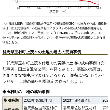
※水谷昂太郎氏（都市空間総合研究所 代表取締役CEO）の協力で作成。価格推
移は、国土交通省の「
不動産情報ライブラリ
」の不動産取引価格情報をもと
に、AI（機械学習）による予測モデル「LightGBM」の手法で算出した。エリア
全体の平均的な価格傾向を示すもので、個別物件の実際の取引価格とは異なる
場合がある。
群馬県玉村町上茂木の土地の過去の売買事例
群馬県玉村町上茂木付近での実際の土地の成約事例（売
却事例、国土交通省公開）を見てみよう。実際の売買は、
さまざまな物件が含まれているため、価格はかなりバラバ
ラだが、 土地の価格相場算定の参考としよう。
◆玉村町の土地の成約事例
取引時期
2023年第3四半期
2023年第4四半期
20
群馬県佐波郡玉村町
群馬県佐波郡玉村町
群馬