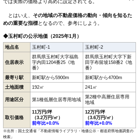
では実際の価格より高めに設定されてる。
飯倉
飯塚
板井
上飯島
上新田
上之手
上福島
上茂木
川井
小泉
五料
斎田
下新田
下之宮
下茂木
角渕
南玉
箱石
樋越
福島
藤川
八幡原
とはいえ、
その地域の不動産価格の動向・傾向を知るた
めの重要な指標
となるので、参考にしよう。
◆玉村町の公示地価（2025年1月）
地点名
玉村町-1
玉村町-2
群馬県玉村町大字福島
群馬県玉村町大字下新
住居表示
字内田1204番25《地
田字布留坡158番2《地
番》
番》
最寄り駅
新町駅から5900m
新町駅から4700m
土地面積
192㎡
241㎡
第2種中高層住居専用
用途区分
第1種低層住居専用地域
地域
11万円/坪
12万円/坪
取引価格
（3.2万円/㎡）
（3.6万円/㎡）
前年比+0.0%
前年比+0.0%
※出所：国土交通省「
不動産情報ライブラリ・地価公示・都道府県地価調査の
検索
」