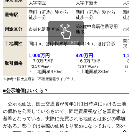
住居表示
大字南玉
大字下新田
大字
新町（群馬）駅から
新町（群馬）駅から
新町
最寄駅
徒歩ー分
徒歩ー分
徒歩
第2種中高層住居専用
用途区分
市街化調整区域
市街
地域
間口
スクロールできます
土地属性
間口m、ほぼ長方形
間口14m、ほぼ台形
形
1,000万円
420万円
1,1
・7.0万円/坪
・6.0万円/坪
・8
取引価格
（2.1万円/m²）
（1.8万円/m²）
（2.
・土地面積470㎡
・土地面積230㎡
・土
※参考：国土交通省「
不動産情報ライブラリ
」
■公示地価はいくら？
公示地価は、国土交通省が毎年1月1日時点における土地
の価格を公表しているもので、固定資産税などを算定する
基準となっている。実際に売買される地価とは多少の乖離
がある。都心では実際の価格より安めになっており、郊外