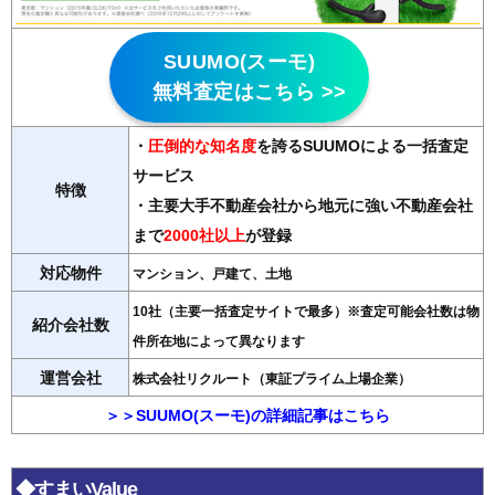
SUUMO(スーモ)
無料査定はこちら >>
・
圧倒的な知名度
を誇るSUUMOによる一括査定
サービス
特徴
・主要大手不動産会社から地元に強い不動産会社
まで
2000社以上
が登録
対応物件
マンション、戸建て、土地
10社（主要一括査定サイトで最多）※査定可能会社数は物
紹介会社数
件所在地によって異なります
運営会社
株式会社リクルート（東証プライム上場企業）
＞＞SUUMO(スーモ)の詳細記事はこちら
◆すまいValue