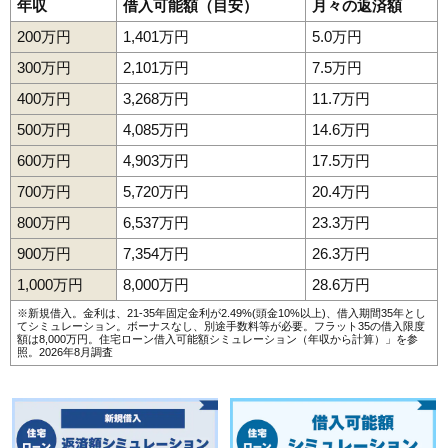
年収
借入可能額（目安）
月々の返済額
200万円
1,401万円
5.0万円
300万円
2,101万円
7.5万円
400万円
3,268万円
11.7万円
500万円
4,085万円
14.6万円
600万円
4,903万円
17.5万円
700万円
5,720万円
20.4万円
800万円
6,537万円
23.3万円
900万円
7,354万円
26.3万円
1,000万円
8,000万円
28.6万円
※新規借入。金利は、21-35年固定金利が2.49%(頭金10%以上)、借入期間35年とし
てシミュレーション。ボーナスなし、別途手数料等が必要。フラット35の借入限度
額は8,000万円。
住宅ローン借入可能額シミュレーション（年収から計算）
」を参
照。2026年8月調査