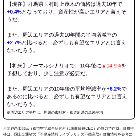
【現在】群馬県玉村町上茂木の価格は過去10年で
+0.4%
となっており、資産性が高いエリアと言えそ
うだ。
また、周辺エリアの過去10年間の平均増減率の
+2.7%
と比べると、必ずしも有望なエリアとは言え
ないだろう。
【将来】ノーマルシナリオで、10年後に
▲14.9%
を
予想しており、少し注意が必要だ。
また、周辺エリアの10年後の平均増減率が
+8.2%
で
あるのに比べると、必ずしも有望なエリアとは言え
ないだろう。
※周辺エリア平均は、周囲の市町村・都道府県の単純平均
※水谷昂太郎氏（都市空間総合研究所 代表取締役CEO）の協力で作成。価格推
移は、国土交通省の「
不動産情報ライブラリ
」の不動産取引価格情報を参考に