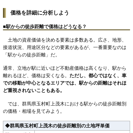
15
箱石
7.2万円
480万円
0.1%
価格を詳細に分析しよう
16
藤川
7.2万円
692万円
0.4%
17
下茂木
6.9万円
426万円
2.5%
■駅からの徒歩距離で価格はどうなる？
18
上飯島
4.7万円
662万円
-4.8%
土地の資産価値を決める要素は多数ある。広さ、地形、
19
上茂木
3.7万円
1,564万円
0.4%
接道状況、用途区分などの要素があるが、一番重要なのは
20
五料
3.5万円
576万円
-5.2%
「駅からの徒歩距離」だ。
21
飯倉
3.1万円
1,037万円
-1.4%
22
川井
1.8万円
596万円
-10.5%
通常、立地が駅に近いほど不動産価格は高くなり、駅から
離れるほど、価格は安くなる。
ただし、都心ではなく、車
での移動が中心となるエリアでは、駅からの距離はそれほ
ど重視されないこともある。
では、群馬県玉村町上茂木における駅からの徒歩距離別
の価格・相場を見てみよう。
◆群馬県玉村町上茂木の徒歩距離別の土地坪単価