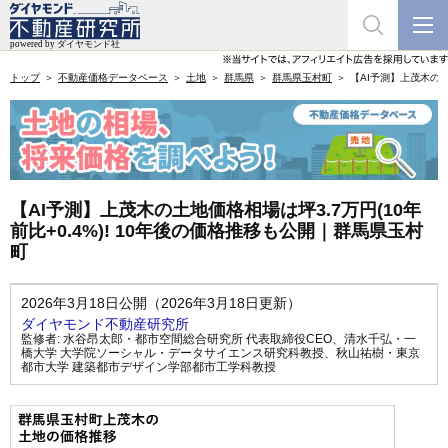
トップ
不動産価格データベース
土地
群馬県
群馬県玉村町
【AI予測】上茂木の土
【AI予測】上茂木の土地価格相場は坪3.7万円(10年
前比+0.4%)! 10年後の価格推移も公開｜群馬県玉村
町
2026年3月18日公開（2026年3月18日更新）
ダイヤモンド不動産研究所
監修者:
水谷昂太郎・都市空間総合研究所 代表取締役CEO
、
清水千弘・一
橋大学 大学院ソーシャル・データサイエンス研究科教授
、
秋山祐樹・東京
都市大学 建築都市デザイン学部都市工学科教授