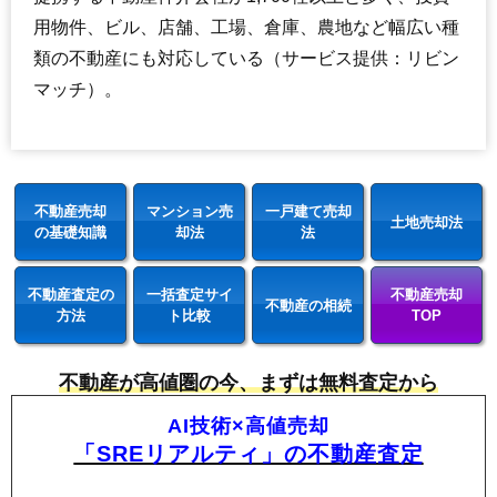
用物件、ビル、店舗、工場、倉庫、農地など幅広い種
類の不動産にも対応している（サービス提供：リビン
マッチ）。
不動産売却
マンション売
一戸建て売却
土地売却法
の基礎知識
却法
法
不動産査定の
一括査定サイ
不動産売却
不動産の相続
方法
ト比較
TOP
不動産が高値圏の今、まずは無料査定から
AI技術×高値売却
「SREリアルティ」の不動産査定