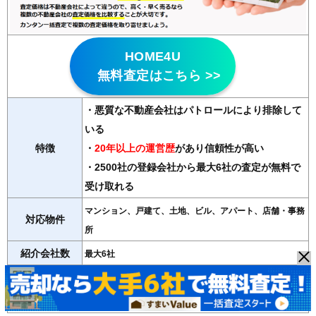
HOME4U
無料査定はこちら >>
・悪質な不動産会社はパトロールにより排除して
いる
特徴
・
20年以上の運営歴
があり信頼性が高い
・2500社の登録会社から最大6社の査定が無料で
受け取れる
マンション、戸建て、土地、ビル、アパート、店舗・事務
対応物件
所
紹介会社数
最大6社
運営会社
NTTデータ・ウィズ（東証プライム子会社）
＞＞HOME4Uの詳細記事はこちら