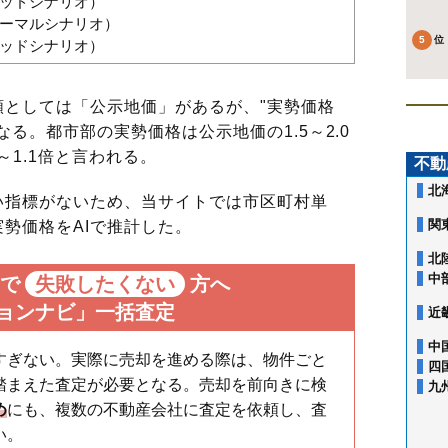
グッドシナリオ）
（ノーマルシナリオ）
バッドシナリオ）
としては「公示地価」があるが、"実勢価格
る。都市部の実勢価格は公示地価の1.5～2.0
～1.1倍と言われる。
不動
北
指標がないため、当サイトでは市区町村単
関
勢価格をAIで推計した。
北
中
で
失敗したくない
方へ
ョンナビ」一括査定
近
中
すぎない。実際に売却を進める際は、物件ごと
四
踏まえた査定が必要となる。売却を前向きに検
九
め
にも、複数の不動産会社に査定を依頼し、査
い。
青葉町
亥鼻
今井
鵜の森町
春日
葛城
要町
汐見丘町
新宿
新千葉
新田