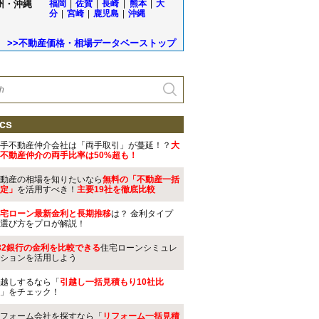
州・沖縄
福岡
|
佐賀
|
長崎
|
熊本
|
大
分
|
宮崎
|
鹿児島
|
沖縄
>>不動産価格・相場データベーストップ
cs
手不動産仲介会社は「両手取引」が蔓延！？
大
不動産仲介の両手比率は50%超も！
動産の相場を知りたいなら
無料の「不動産一括
定」
を活用すべき！
主要19社を徹底比較
宅ローン最新金利と長期推移
は？ 金利タイプ
選び方をプロが解説！
32銀行の金利を比較できる
住宅ローンシミュレ
ションを活用しよう
越しするなら「
引越し一括見積もり10社比
」をチェック！
フォーム会社を探すなら「
リフォーム一括見積