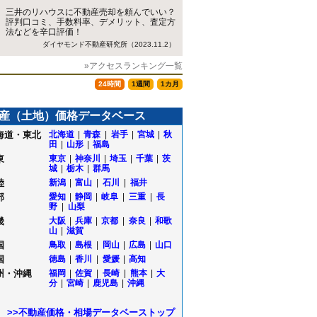
三井のリハウスに不動産売却を頼んでいい？
評判口コミ、手数料率、デメリット、査定方
法などを辛口評価！
ダイヤモンド不動産研究所（2023.11.2）
»アクセスランキング一覧
24時間
1週間
1カ月
産（土地）価格データベース
海道・東北
北海道
|
青森
|
岩手
|
宮城
|
秋
田
|
山形
|
福島
東
東京
|
神奈川
|
埼玉
|
千葉
|
茨
城
|
栃木
|
群馬
陸
新潟
|
富山
|
石川
|
福井
部
愛知
|
静岡
|
岐阜
|
三重
|
長
野
|
山梨
畿
大阪
|
兵庫
|
京都
|
奈良
|
和歌
山
|
滋賀
国
鳥取
|
島根
|
岡山
|
広島
|
山口
国
徳島
|
香川
|
愛媛
|
高知
州・沖縄
福岡
|
佐賀
|
長崎
|
熊本
|
大
分
|
宮崎
|
鹿児島
|
沖縄
>>不動産価格・相場データベーストップ
町