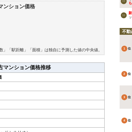
マンションの過去の売買事例
も
マンション価格
新
検討しよう
ッ
買える？
不動
築数」「駅距離」「面積」は独自に予測した値の中央値。
古マンション価格推移
価