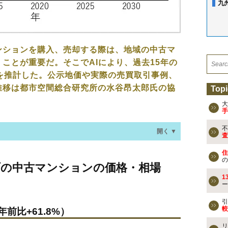
九
ンションを購入、売却する際は、地域の中古マ
ことが重要だ。そこでAIにより、過去15年の
を推計した。公示地価や実際の売買取引事例、
推移は都市空間総合研究所の水谷昂太郎氏の協
Topi
大
手
不
開く ▼
査
住
マンションの価格・相場は？
の
町の中古マンションの価格・相場
年前比+61.8%）
1
ー
なる？
引
較
年前比+61.8%）
リ