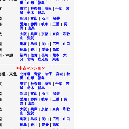
田
|
山形
|
福島
東
東京
|
神奈川
|
埼玉
|
千葉
|
茨
城
|
栃木
|
群馬
陸
新潟
|
富山
|
石川
|
福井
部
愛知
|
静岡
|
岐阜
|
三重
|
長
野
|
山梨
畿
大阪
|
兵庫
|
京都
|
奈良
|
和歌
山
|
滋賀
国
鳥取
|
島根
|
岡山
|
広島
|
山口
国
徳島
|
香川
|
愛媛
|
高知
州・沖縄
福岡
|
佐賀
|
長崎
|
熊本
|
大
分
|
宮崎
|
鹿児島
|
沖縄
■中古マンション
海道・東北
北海道
|
青森
|
岩手
|
宮城
|
秋
田
|
山形
|
福島
東
東京
|
神奈川
|
埼玉
|
千葉
|
茨
城
|
栃木
|
群馬
陸
新潟
|
富山
|
石川
|
福井
部
愛知
|
静岡
|
岐阜
|
三重
|
長
野
|
山梨
畿
大阪
|
兵庫
|
京都
|
奈良
|
和歌
山
|
滋賀
国
鳥取
|
島根
|
岡山
|
広島
|
山口
国
徳島
|
香川
|
愛媛
|
高知