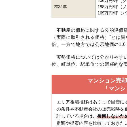
206万円/坪（
2034年
188万円/坪
169万円/坪（
不動産の価格に関する公的評価額
（実際に取引される価格）"とは異な
倍、一方で地方では公示地価の1.0
実勢価格については分かりやすい
位、町単位、駅単位での網羅的な実
マンション売却
「マンシ
エリア相場推移はあくまで目安に
の条件や不動産会社の販売戦略を
討している場合は、
後悔しないた
定額や提案内容を比較しておきた