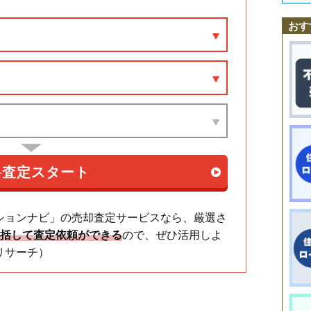
神明町
千葉駅
末広
東千葉駅
蘇我
千葉寺町
本千葉駅
千葉港
蘇我駅
中央
浜野駅
中央港
千葉みなと駅
椿森
出洲港
京成千葉駅
道場北
問屋町
千葉中央駅
長洲
仁戸名町
千葉寺駅
登戸
大森台駅
浜野町
県庁前駅
東千葉
富士見
弁天
本千葉町
本町
おす
松波
港町
南町
都町
宮崎
宮崎町
村田町
祐光
若草
ションナビ」の売却査定サービスなら、厳選さ
一括して査定依頼ができる
ので、ぜひ活用しよ
リサーチ）