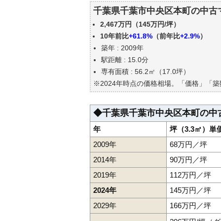
千葉県千葉市中央区本町の中古
千葉県千葉市中央区本町の中古
公示地価はいくら
2,467万円（145万円/坪）
エリアの将来性を人口予想から
10年前比
+61.8%
（前年比
+2.9%
）
自分の年収でいくらの不動産が
築年 : 2009年
駅距離 : 15.0分
専有面積 : 56.2㎡（17.0坪）
※2024年時点の価格相場。「価格」「
◆千葉県千葉市中央区本町の中
年
坪（3.3㎡）単
2009年
68万円／坪
2014年
90万円／坪
2019年
112万円／坪
2024年
145万円／坪
2029年
166万円／坪