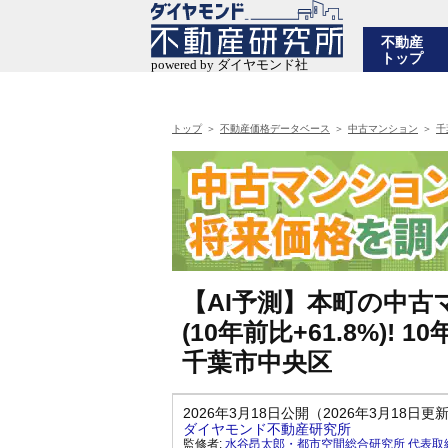
不動産
トップ
トップ
不動産価格データベース
中古マンション
千
【AI予測】本町の中古マ
(10年前比+61.8%)
千葉市中央区
2026年3月18日公開（2026年3月18日更
ダイヤモンド不動産研究所
監修者:
水谷昂太郎・都市空間総合研究所 代表取