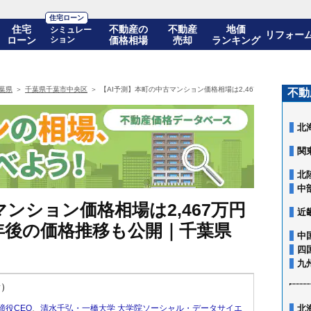
住宅ローン
住宅
不動産の
不動産
地価
シミュレー
リフォー
ローン
ション
価格相場
売却
ランキング
葉県
千葉県千葉市中央区
【AI予測】本町の中古マンション価格相場は2,467万円(10年前比+
不動
北
関
北
中
ンション価格相場は2,467万円
近
! 10年後の価格推移も公開｜千葉県
中
四
九
新）
締役CEO
、
清水千弘・一橋大学 大学院ソーシャル・データサイエ
北