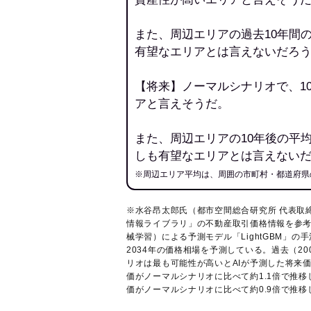
また、周辺エリアの過去10年間
有望なエリアとは言えないだろ
【将来】ノーマルシナリオで、1
アと言えそうだ。
また、周辺エリアの10年後の平
しも有望なエリアとは言えない
※周辺エリア平均は、周囲の市町村・都道府県
※水谷昂太郎氏（都市空間総合研究所 代表取
情報ライブラリ
」の不動産取引価格情報を参考
械学習）による予測モデル「LightGBM」の手
2034年の価格相場を予測している。過去（2
リオは最も可能性が高いとAIが予測した将来
価がノーマルシナリオに比べて約1.1倍で推
価がノーマルシナリオに比べて約0.9倍で推