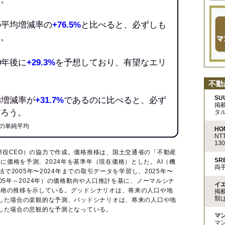
の平均増減率の
+76.5%
と比べると、必ずしも
う。
0年後に
+29.3%
を予想しており、有望なエリ
不動
SU
均増減率が
+31.7%
であるのに比べると、必ず
掲
だろう。
タ
の単純平均
HO
N
13
締役CEO）の協力で作成。価格推移は、国土交通省の「
不動産
S
に価格を予測、2024年を基準年（現在価格）とした。AI（機
両
法で2005年〜2024年までの取引データを学習し、2025年〜
005年～2024年）の価格動向や人口推計を基に、ノーマルシナ
イ
価格の推移を示している。グッドシナリオは、将来の人口や地
掲
類
移した場合の楽観的な予測、バッドシナリオは、将来の人口や地
移した場合の悲観的な予測となっている。
マ
マ