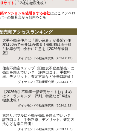
りサイト
」12社を徹底比較！
築マンションを値引きする会社
はどこ？デベロ
パーの懐具合から傾向を分析
産売却アクセスランキング
大手不動産仲介は「囲い込み」が蔓延?! 住
友は50%で三井は約40％！売却時は両手取
引比率が高い会社に注意を【2026年最新
版】
ダイヤモンド不動産研究所（2024.2.13）
住友不動産ステップ（旧住友不動産販売）に
売却を頼んでいい？ 評判口コミ、手数料
率、デメリット、査定方法などを辛口評価！
ダイヤモンド不動産研究所（2023.11.7）
【2026年】不動産一括査定サイトおすすめ
は？ ランキング、評判、特徴など16社を
徹底比較！
ダイヤモンド不動産研究所（2024.1.22）
東急リバブルに不動産売却を頼んでいい？
評判口コミ、手数料率、デメリット、査定方
法などを辛口評価！
ダイヤモンド不動産研究所（2023.11.7）