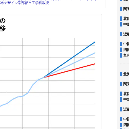
都市デザイン学部都市工学科教授
関
北
中
近
中
四
九
北
関
北
中
近
中
四