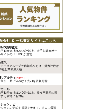
産会社 ＆ 一括査定サイトはこちら
UMO売却査定
載不動産会社は2000社以上、大手負動産ポー
ルサイトのSUUMOが運営
ME4U
TTデータグループで信頼感があり、提携社数は
00社と業界最大級
REリアルティ
[NEW!]
手取引・囲い込みなく売却を依頼可能
エウール
載不動産会社は1400社以上、扱う不動産の種
は多く農地にも対応
ンションナビ
ンションの売却や賃貸を考えている人に最適