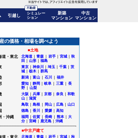
不動産
新築
中古
シミュレー
ム
引越し
ション
マンション
マンション
61.8%)! 10年後の価格推移も公開｜千葉県千葉市中央区
産の価格・相場を調べよう
■土地
海道・東北
北海道
|
青森
|
岩手
|
宮城
|
秋
田
|
山形
|
福島
東
東京
|
神奈川
|
埼玉
|
千葉
|
茨
城
|
栃木
|
群馬
陸
新潟
|
富山
|
石川
|
福井
部
愛知
|
静岡
|
岐阜
|
三重
|
長
野
|
山梨
畿
大阪
|
兵庫
|
京都
|
奈良
|
和歌
山
|
滋賀
国
鳥取
|
島根
|
岡山
|
広島
|
山口
国
徳島
|
香川
|
愛媛
|
高知
州・沖縄
福岡
|
佐賀
|
長崎
|
熊本
|
大
分
|
宮崎
|
鹿児島
|
沖縄
■中古戸建て
海道・東北
北海道
|
青森
|
岩手
|
宮城
|
秋