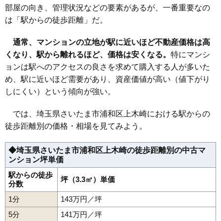
マンションナビで
部屋の向き、管理状況などの要素があるが、一番重要なの
無料一括査定をする
は「駅からの徒歩距離」だ。
クラッシィハウス浦和上木崎
通常、マンションの立地が駅に近いほど不動産価格は高
住所
埼玉県さいたま市浦和区上木崎1丁目
くなり、駅から離れるほど、価格は安くなる。
特にマンシ
ョンは駅へのアクセスの良さを求めて購入する人が多いた
交通
与野駅（2分）
め、駅に近いほど需要があり、資産価値が高い（値下がり
6,630万円～7,030万円
しにくい）という傾向が強い。
相場
(93.4万円/㎡~99.0万円/㎡)
では、埼玉県さいたま市浦和区上木崎における駅からの
マンションナビで
無料一括査定をする
徒歩距離別の価格・相場を見てみよう。
コスモ与野ステーションビュー
◆埼玉県さいたま市浦和区上木崎の徒歩距離別の中古マ
ンション坪単価
住所
埼玉県さいたま市浦和区上木崎1丁目
駅からの徒歩
坪（3.3㎡）単価
交通
与野駅（4分）
分数
3,500万円～3,800万円
1分
143万円／坪
相場
(56.5万円/㎡~61.3万円/㎡)
5分
141万円／坪