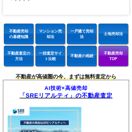
不動産売却
マンション売
一戸建て売却
土地売却法
の基礎知識
却法
法
不動産査定の
一括査定サイ
不動産売却
不動産の相続
方法
ト比較
TOP
不動産が高値圏の今、まずは無料査定から
AI技術×高値売却
「SREリアルティ」の不動産査定