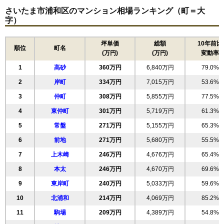
さいたま市浦和区のマンション相場ランキング（町＝大
浦和北ローヤルコーポ
字）
住所
埼玉県さいたま市浦和区上木崎1丁目
坪単価
総額
10年前比
順位
町名
北与野駅（7分）、与野駅（7分）、さいたま新都
(万円)
(万円)
変動率
交通
心駅（8分）
1
高砂
360万円
6,840万円
79.0%
2,430万円～2,630万円
2
岸町
334万円
7,015万円
53.6%
相場
(40.5万円/㎡~43.8万円/㎡)
3
仲町
308万円
5,855万円
77.5%
マンションナビで
4
東仲町
301万円
5,719万円
61.3%
無料一括査定をする
5
常盤
271万円
5,155万円
65.3%
6
前地
271万円
5,680万円
55.5%
リビオ浦和上木崎グランセーヌ
7
上木崎
246万円
4,676万円
65.4%
住所
埼玉県さいたま市浦和区上木崎5丁目
8
本太
246万円
4,670万円
69.6%
交通
与野駅（14分）
9
東岸町
240万円
5,033万円
59.6%
4,230万円～4,530万円
10
相場
北浦和
214万円
4,069万円
85.2%
(50.4万円/㎡~53.9万円/㎡)
11
駒場
209万円
4,389万円
54.8%
マンションナビで