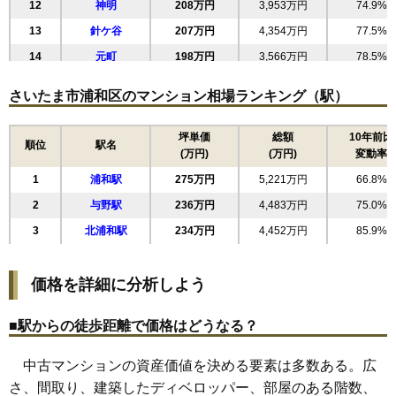
12
神明
208万円
3,953万円
74.9%
無料一括査定をする
13
針ケ谷
207万円
4,354万円
77.5%
ハイツ浦和
14
元町
198万円
3,566万円
78.5%
15
領家
198万円
3,756万円
66.7%
住所
埼玉県さいたま市浦和区上木崎3丁目
さいたま市浦和区のマンション相場ランキング（駅）
16
大東
153万円
2,908万円
86.1%
交通
与野駅（9分）
17
皇山町
150万円
2,855万円
80.6%
坪単価
総額
10年前比
3,090万円～3,390万円
順位
駅名
(万円)
(万円)
変動率
相場
18
木崎
134万円
2,542万円
71.4%
(40.7万円/㎡~44.6万円/㎡)
1
浦和駅
275万円
5,221万円
66.8%
19
瀬ケ崎
127万円
2,413万円
73.2%
マンションナビで
2
与野駅
236万円
4,483万円
75.0%
無料一括査定をする
3
北浦和駅
234万円
4,452万円
85.9%
グランデュオ南街区
価格を詳細に分析しよう
住所
埼玉県さいたま市浦和区上木崎1丁目
交通
与野駅（4分）
■駅からの徒歩距離で価格はどうなる？
4,380万円～4,680万円
相場
中古マンションの資産価値を決める要素は多数ある。広
(62.6万円/㎡~66.9万円/㎡)
さ、間取り、建築したディベロッパー、部屋のある階数、