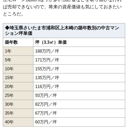
ば売却できないので、将来の資産価値も気にしておきたい
マンションナビで
ところだ。
無料一括査定をする
ライオンズマンション浦和西高前
◆埼玉県さいたま市浦和区上木崎の築年数別の中古マン
ション坪単価
住所
埼玉県さいたま市浦和区上木崎7丁目
築年数
坪（3.3㎡）単価
交通
与野駅（17分）
1年
188万円／坪
2,400万円～2,600万円
5年
171万円／坪
相場
(40.0万円/㎡~43.3万円/㎡)
10年
155万円／坪
マンションナビで
15年
135万円／坪
無料一括査定をする
20年
116万円／坪
レーベン浦和上木崎project
25年
93万円／坪
住所
埼玉県さいたま市浦和区上木崎1丁目
30年
82万円／坪
交通
与野駅（4分）、さいたま新都心駅（12分）
35年
67万円／坪
7,380万円～7,780万円
40年
60万円／坪
相場