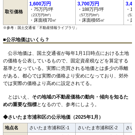
1,600万円
3,700万円
3,4
・75万円/坪
・188万円/坪
・1
取引価格
（23万円/m²）
（57万円/m²）
（52
・床面積70㎡
・床面積65㎡
・床
※参考：国土交通省「
不動産情報ライブラリ
」
■公示地価はいくら？
公示地価は、国土交通省が毎年1月1日時点における土地
の価格を公表しているもので、固定資産税などを算定する
基準となっている。実際に売買される地価とは多少の乖離
がある。都心では実際の価格より安めになっており、郊外
では実際の価格より高めに設定されてる。
とはいえ、
その地域の不動産価格の動向・傾向を知るた
めの重要な指標
となるので、参考にしよう。
◆さいたま市浦和区の公示地価（2025年1月）
地点名
さいたま市浦和区-1
さいたま市浦和区-2
さい