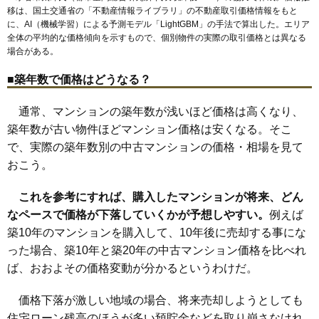
移は、国土交通省の「
不動産情報ライブラリ
」の不動産取引価格情報をもと
マンションナビで
上木崎
木崎
岸町
北浦和
皇山町
駒場
神明
瀬ケ崎
大東
高砂
常盤
浦和駅
与野駅
北浦和駅
に、AI（機械学習）による予測モデル「LightGBM」の手法で算出した。エリア
無料一括査定をする
仲町
針ケ谷
東岸町
東仲町
前地
元町
本太
領家
全体の平均的な価格傾向を示すもので、個別物件の実際の取引価格とは異なる
場合がある。
ルネサンス浦和上木崎
■築年数で価格はどうなる？
住所
埼玉県さいたま市浦和区上木崎5丁目
交通
与野駅（10分）
通常、マンションの築年数が浅いほど価格は高くなり、
築年数が古い物件ほどマンション価格は安くなる。そこ
3,990万円～4,290万円
相場
で、実際の築年数別の中古マンションの価格・相場を見て
(56.2万円/㎡~60.4万円/㎡)
おこう。
マンションナビで
無料一括査定をする
これを参考にすれば、購入したマンションが将来、どん
なペースで価格が下落していくかが予想しやすい。
例えば
ハイホーム浦和3番館
築10年のマンションを購入して、10年後に売却する事にな
住所
埼玉県さいたま市浦和区上木崎5丁目
った場合、築10年と築20年の中古マンション価格を比べれ
ば、おおよその価格変動が分かるというわけだ。
交通
与野駅（14分）
2,890万円～3,190万円
価格下落が激しい地域の場合、将来売却しようとしても
相場
(45.9万円/㎡~50.6万円/㎡)
住宅ローン残高のほうが多い預貯金などを取り崩さなけれ