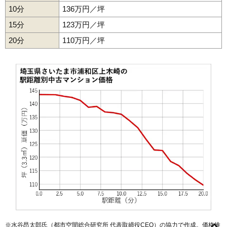
マンションナビで
10分
136万円／坪
無料一括査定をする
15分
123万円／坪
クレアシティ浦和上木崎
20分
110万円／坪
住所
埼玉県さいたま市浦和区上木崎2丁目
交通
与野駅（3分）
4,840万円～5,240万円
相場
(64.5万円/㎡~69.9万円/㎡)
マンションナビで
無料一括査定をする
ザ・パークハウス浦和上木崎
住所
埼玉県さいたま市浦和区上木崎2丁目
交通
与野駅（5分）
5,730万円～6,130万円
相場
(79.6万円/㎡~85.1万円/㎡)
※水谷昂太郎氏（都市空間総合研究所 代表取締役CEO）の協力で作成。価格推