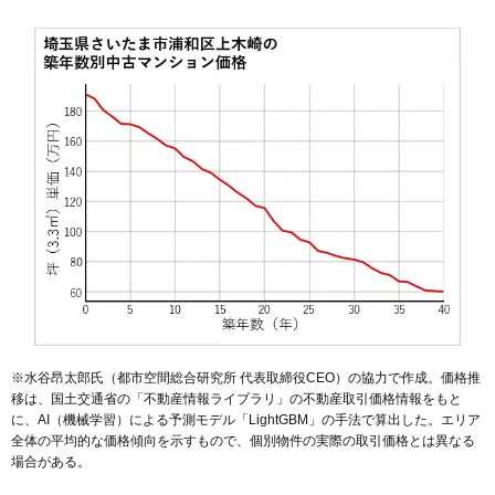
(117.1万円/㎡~123.5万円/㎡)
マンションナビで
無料一括査定をする
ライフピア与野ステーションサイド
住所
埼玉県さいたま市浦和区上木崎1丁目
交通
与野駅（1分）
4,590万円～4,890万円
相場
(71.7万円/㎡~76.4万円/㎡)
マンションナビで
無料一括査定をする
アイディーコート与野ステーションゲート
※水谷昂太郎氏（都市空間総合研究所 代表取締役CEO）の協力で作成。価格推
移は、国土交通省の「
不動産情報ライブラリ
」の不動産取引価格情報をもと
住所
埼玉県さいたま市浦和区上木崎1丁目
に、AI（機械学習）による予測モデル「LightGBM」の手法で算出した。エリア
交通
与野駅（2分）
全体の平均的な価格傾向を示すもので、個別物件の実際の取引価格とは異なる
場合がある。
4,190万円～4,490万円
相場