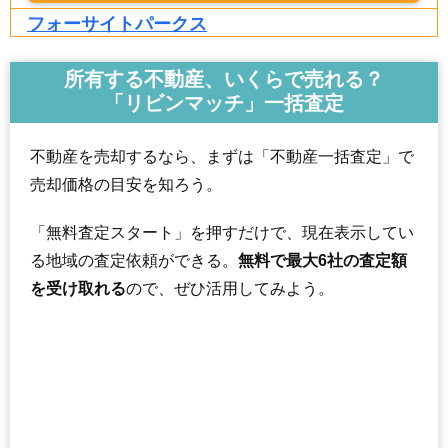
フォーサイトパークス
住所
埼玉県さいたま市浦和区上木崎2丁目
所有する不動産、いくらで売れる？
交通
与野駅（6分）、さいたま新都心駅（12分）
「リビンマッチ」一括査定
6,920万円～7,320万円
相場
(74.4万円/㎡~78.7万円/㎡)
不動産を売却するなら、まずは「不動産一括査定」で
売却価格の目安を知ろう。
マンションナビで
無料一括査定をする
「無料査定スタート」を押すだけで、現在表示してい
グランデュオ北街区
る地域の査定依頼ができる。
無料で最大6社の査定額
住所
埼玉県さいたま市浦和区上木崎1丁目
を受け取れる
ので、ぜひ活用してみよう。
交通
与野駅（1分）
4,140万円～4,440万円
相場
(56.7万円/㎡~60.8万円/㎡)
マンションナビで
無料一括査定をする