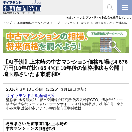
トップ
不動産価格データベース
中古マンション
埼玉県
埼玉県さいたま市浦和区
【AI予測】上木崎の中古マンション価格相場は4,676
万円(10年前比+65.4%)! 10年後の価格推移も公開｜
埼玉県さいたま市浦和区
2026年3月18日公開（2026年3月18日更新）
ダイヤモンド不動産研究所
監修者:
水谷昂太郎・都市空間総合研究所 代表取締役CEO
、
清水千弘・一
橋大学 大学院ソーシャル・データサイエンス研究科教授
、
秋山祐樹・東京
都市大学 建築都市デザイン学部都市工学科教授