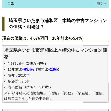
目次
開く ▼
埼玉県さいたま市浦和区上木崎の中古マンションの
埼玉県さいたま市浦和区上木崎の中古マンション
価格・相場は？
の価格・相場は？
現在の価格は、4,676万円（10年前比+65.4%）
価格を詳細に分析しよう
現在の価格は、4,676万円（10年前比+65.4%）
駅からの徒歩距離で価格はどうなる？
埼玉県さいたま市浦和区上木崎の中古マンション価
築年数で価格はどうなる？
格
埼玉県さいたま市浦和区上木崎の中古マンションの
過去の売買事例
4,676万円（246万円/坪）
公示地価はいくら
10年前比
+65.4%
（前年比
+2.8%
）
築年 : 2010年
エリアの将来性を人口予想から検討しよう
駅距離 : 7.0分
自分の年収でいくらの不動産が買える？
専有面積 : 62.8㎡（19.0坪）
※2024年時点の価格相場。「価格」「築数」「駅距離」「面積」
は独自に予測した値の中央値。