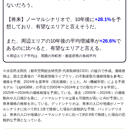
ないだろう。
【将来】ノーマルシナリオで、10年後に
+28.1%
を予
想しており、有望なエリアと言えそうだ。
また、周辺エリアの10年後の平均増減率が
+26.6%
で
あるのに比べると、有望なエリアと言える。
※周辺エリア平均は、周囲の市町村・都道府県の単純平均
※水谷昂太郎氏（都市空間総合研究所 代表取締役CEO）の協力で作成。価格推
移は、国土交通省の「
不動産情報ライブラリ
」の不動産取引価格情報を参考に
価格を予測、2024年を基準年（現在価格）とした。AI（機械学習）による予測
モデル「LightGBM」の手法で2005年〜2024年までの取引データを学習し、
2025年〜2034年の価格相場を予測している。過去（2005年～2024年）の価格
動向や人口推計を基に、ノーマルシナリオは最も可能性が高いとAIが予測した
将来価格の推移を示している。グッドシナリオは、将来の人口や地価がノーマ
ルシナリオに比べて約1.1倍で推移した場合の楽観的な予測、バッドシナリオ
は、将来の人口や地価がノーマルシナリオに比べて約0.9倍で推移した場合の悲
観的な予測となっている。