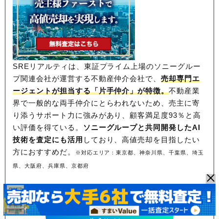
SREリアルティは、東証プライム上場のソニーグルー
プ関連会社が運営する不動産仲介会社で、
売却専門エ
ージェントが担当する「片手仲介」が特徴。
不動産業
界で一般的な両手仲介にとらわれないため、
売主に寄
り添うサポート力に強みがあり、顧客満足度93％と高
い評価を得ている。
ソニーグループと共同開発したAI
技術を査定にも活用
しており、高値売却を目指したい
方におすすめだ。
※対応エリア：東京都、神奈川県、千葉県、埼玉
県、大阪府、兵庫県、京都府
東証プライム上場！売却力に定評あり
SREリアルティで無料査定