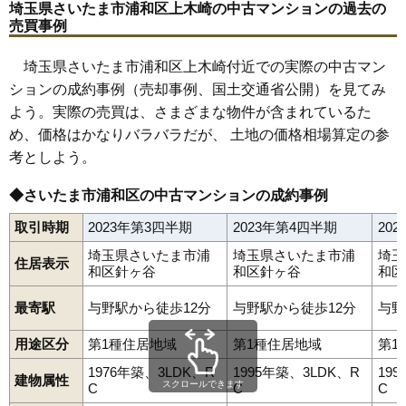
埼玉県さいたま市浦和区上木崎の中古マンションの過去の
(68.7万円/㎡~73.6万円/㎡)
売買事例
マンションナビで
無料一括査定をする
埼玉県さいたま市浦和区上木崎付近での実際の中古マン
ションの成約事例（売却事例、国土交通省公開）を見てみ
よう。実際の売買は、さまざまな物件が含まれているた
め、価格はかなりバラバラだが、 土地の価格相場算定の参
考としよう。
◆さいたま市浦和区の中古マンションの成約事例
取引時期
2023年第3四半期
2023年第4四半期
20
埼玉県さいたま市浦
埼玉県さいたま市浦
埼玉
住居表示
和区針ヶ谷
和区針ヶ谷
和区
最寄駅
与野駅から徒歩12分
与野駅から徒歩12分
与野
用途区分
第1種住居地域
第1種住居地域
第1
1976年築、3LDK、R
1995年築、3LDK、R
19
建物属性
スクロールできます
C
C
C