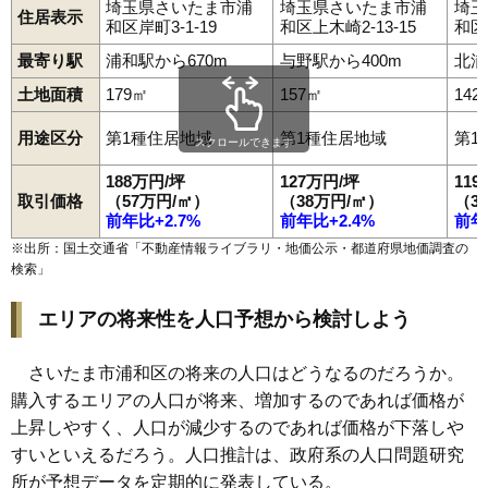
埼玉県さいたま市浦
埼玉県さいたま市浦
埼玉
住居表示
和区岸町3-1-19
和区上木崎2-13-15
和区
最寄り駅
浦和駅から670m
与野駅から400m
北浦
土地面積
179㎡
157㎡
142
用途区分
第1種住居地域
第1種住居地域
第1
スクロールできます
188万円/坪
127万円/坪
11
取引価格
（57万円/㎡）
（38万円/㎡）
（3
前年比+2.7%
前年比+2.4%
前年
※出所：国土交通省「
不動産情報ライブラリ・地価公示・都道府県地価調査の
検索
」
エリアの将来性を人口予想から検討しよう
さいたま市浦和区の将来の人口はどうなるのだろうか。
購入するエリアの人口が将来、増加するのであれば価格が
上昇しやすく、人口が減少するのであれば価格が下落しや
すいといえるだろう。人口推計は、政府系の人口問題研究
所が予想データを定期的に発表している。