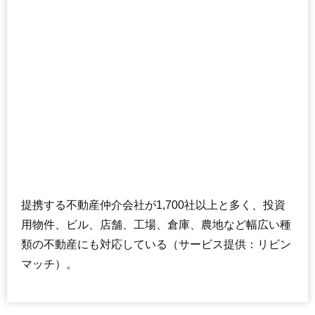
フロントシティ与野
住所
埼玉県さいたま市浦和区上木崎1丁目
交通
与野駅（1分）
4,560万円～4,860万円
相場
(65.1万円/㎡~69.4万円/㎡)
マンションナビで
無料一括査定をする
イトーピア与野ステーションコート
提携する不動産仲介会社が1,700社以上と多く、投資
住所
埼玉県さいたま市浦和区上木崎1丁目
用物件、ビル、店舗、工場、倉庫、農地など幅広い種
交通
与野駅（2分）
類の不動産にも対応している（サービス提供：リビン
5,220万円～5,620万円
相場
マッチ）。
(67.8万円/㎡~73.0万円/㎡)
マンションナビで
無料一括査定をする