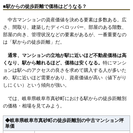
27
東栄町
99万円
2,372万円
41.6%
■駅からの徒歩距離で価格はどうなる？
28
六条南
98万円
2,439万円
55.9%
中古マンションの資産価値を決める要素は多数ある。広
29
市橋
96万円
2,296万円
58.0%
さ、間取り、建築したディベロッパー、部屋のある階数、
30
田生越町
94万円
1,746万円
65.7%
部屋の向き、管理状況などの要素があるが、一番重要なの
31
清本町
93万円
1,395万円
72.2%
は「駅からの徒歩距離」だ。
32
鏡島南
93万円
2,220万円
54.4%
33
領下
92万円
1,940万円
44.9%
通常、マンションの立地が駅に近いほど不動産価格は高
くなり、駅から離れるほど、価格は安くなる。
34
柳津町東塚
91万円
2,187万円
特にマンシ
61.9%
ョンは駅へのアクセスの良さを求めて購入する人が多いた
35
薮田南
88万円
1,855万円
72.1%
め、駅に近いほど需要があり、資産価値が高い（値下がり
36
長良
88万円
2,100万円
51.2%
しにくい）という傾向が強い。
37
河渡
87万円
1,920万円
66.4%
38
茜部菱野
85万円
1,780万円
82.2%
では、岐阜県岐阜市真砂町における駅からの徒歩距離別
の価格・相場を見てみよう。
39
北一色
84万円
2,017万円
56.1%
40
則武
84万円
1,760万円
55.3%
◆岐阜県岐阜市真砂町の徒歩距離別の中古マンション坪
41
神楽町
84万円
1,800万円
75.1%
単価
42
山吹町
83万円
2,319万円
85.8%