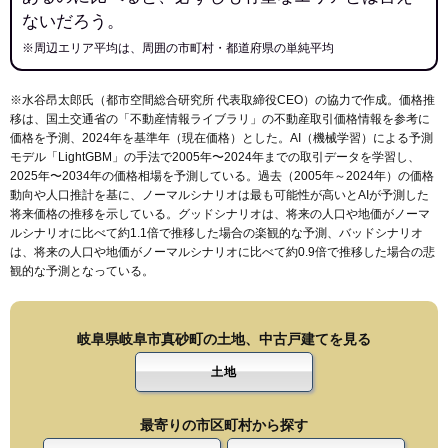
ないだろう。
※周辺エリア平均は、周囲の市町村・都道府県の単純平均
※水谷昂太郎氏（都市空間総合研究所 代表取締役CEO）の協力で作成。価格推
移は、国土交通省の「
不動産情報ライブラリ
」の不動産取引価格情報を参考に
価格を予測、2024年を基準年（現在価格）とした。AI（機械学習）による予測
モデル「LightGBM」の手法で2005年〜2024年までの取引データを学習し、
2025年〜2034年の価格相場を予測している。過去（2005年～2024年）の価格
動向や人口推計を基に、ノーマルシナリオは最も可能性が高いとAIが予測した
将来価格の推移を示している。グッドシナリオは、将来の人口や地価がノーマ
ルシナリオに比べて約1.1倍で推移した場合の楽観的な予測、バッドシナリオ
は、将来の人口や地価がノーマルシナリオに比べて約0.9倍で推移した場合の悲
観的な予測となっている。
岐阜県岐阜市真砂町の土地、中古戸建てを見る
土地
最寄りの市区町村から探す