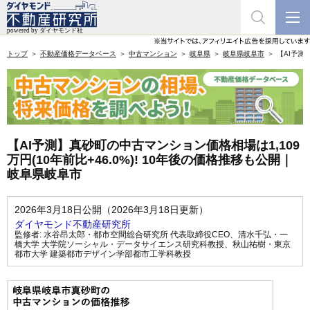
トップ
不動産価格データベース
中古マンション
岐阜県
岐阜県岐阜市
【AI予測
【AI予測】真砂町の中古マンション価格相場は1,109
万円(10年前比+46.0%)! 10年後の価格推移も公開｜
岐阜県岐阜市
2026年3月18日公開（2026年3月18日更新）
ダイヤモンド不動産研究所
監修者:
水谷昂太郎・都市空間総合研究所 代表取締役CEO
、
清水千弘・一
橋大学 大学院ソーシャル・データサイエンス研究科教授
、
秋山祐樹・東京
都市大学 建築都市デザイン学部都市工学科教授