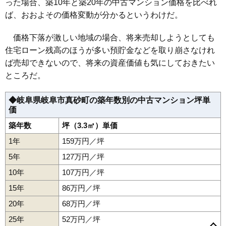
った場合、築10年と築20年の中古マンション価格を比べれ
ば、おおよその価格変動が分かるというわけだ。
価格下落が激しい地域の場合、将来売却しようとしても
住宅ローン残高のほうが多い預貯金などを取り崩さなけれ
ば売却できないので、将来の資産価値も気にしておきたい
ところだ。
◆岐阜県岐阜市真砂町の築年数別の中古マンション坪単
価
築年数
坪（3.3㎡）単価
1年
159万円／坪
5年
127万円／坪
10年
107万円／坪
15年
86万円／坪
20年
68万円／坪
茜部中島
茜部菱野
市橋
大菅北
鏡島南
神楽町
鹿島町
25年
52万円／坪
加納本石町
加納水野町
上材木町
菊地町
北一色
北山
清住町