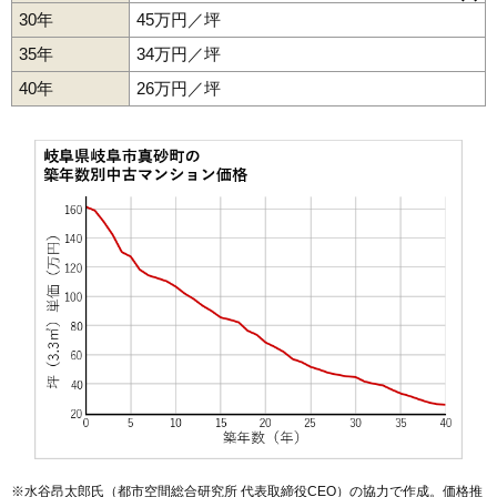
河渡
幸ノ町
香蘭
五坪
米屋町
栄新町
鷺山東
島新町
下土居
30年
45万円／坪
清本町
岐阜駅
早田栄町
西岐阜駅
曽我屋
名鉄岐阜駅
田生越町
細畑駅
竜田町
田神駅
手力町
柳津駅
東栄町
中竹屋町
長良
長良丘
浪花町
野一色
則武
白山町
橋本町
光町
35年
34万円／坪
福住町
平和通
弁天町
細畑
真砂町
美園町
御手洗
柳津町蓮池
柳津町東塚
薮田南
山吹町
吉野町
領下
六条東
六条南
40年
26万円／坪
※水谷昂太郎氏（都市空間総合研究所 代表取締役CEO）の協力で作成。価格推