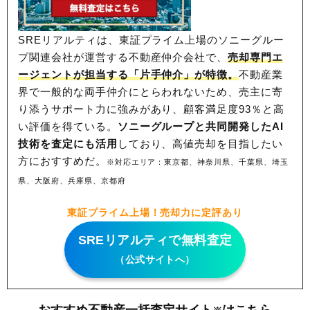
SREリアルティは、東証プライム上場のソニーグルー
プ関連会社が運営する不動産仲介会社で、
売却専門エ
ージェントが担当する「片手仲介」が特徴。
不動産業
界で一般的な両手仲介にとらわれないため、
売主に寄
り添うサポート力に強みがあり、顧客満足度93％と高
い評価を得ている。
ソニーグループと共同開発したAI
技術を査定にも活用
しており、高値売却を目指したい
方におすすめだ。
※対応エリア：東京都、神奈川県、千葉県、埼玉
県、大阪府、兵庫県、京都府
東証プライム上場！売却力に定評あり
SREリアルティで無料査定
（公式サイトへ）
おすすめ不動産一括査定サイト
はこちら