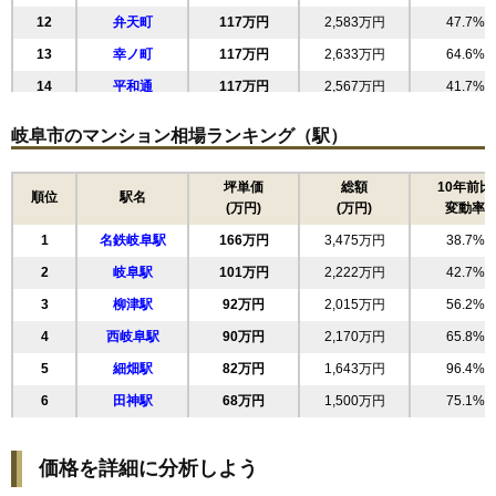
12
弁天町
117万円
2,583万円
47.7%
13
幸ノ町
117万円
2,633万円
64.6%
14
平和通
117万円
2,567万円
41.7%
15
中竹屋町
116万円
3,120万円
62.2%
岐阜市のマンション相場ランキング（駅）
16
早田栄町
114万円
2,731万円
42.3%
17
六条東
114万円
2,728万円
43.5%
坪単価
総額
10年前比
順位
駅名
(万円)
(万円)
変動率
18
長良丘
111万円
2,541万円
40.8%
1
名鉄岐阜駅
166万円
3,475万円
38.7%
19
御手洗
109万円
2,397万円
43.9%
2
岐阜駅
101万円
2,222万円
42.7%
20
白山町
109万円
2,505万円
61.7%
3
柳津駅
92万円
2,015万円
56.2%
21
上材木町
108万円
2,602万円
40.5%
4
西岐阜駅
90万円
2,170万円
65.8%
22
栄新町
105万円
2,320万円
50.2%
5
細畑駅
82万円
1,643万円
96.4%
23
菊地町
105万円
2,305万円
49.5%
6
田神駅
68万円
1,500万円
75.1%
24
鹿島町
104万円
2,292万円
48.9%
25
島新町
102万円
2,455万円
43.9%
価格を詳細に分析しよう
26
茜部中島
99万円
2,083万円
57.7%