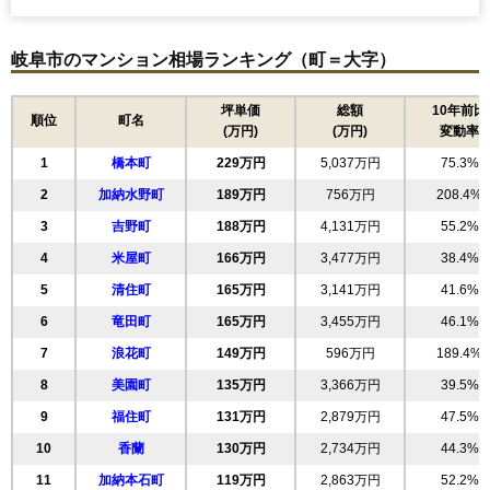
岐阜市のマンション相場ランキング（町＝大字）
坪単価
総額
10年前比
順位
町名
(万円)
(万円)
変動率
1
橋本町
229万円
5,037万円
75.3%
2
加納水野町
189万円
756万円
208.4%
3
吉野町
188万円
4,131万円
55.2%
4
米屋町
166万円
3,477万円
38.4%
5
清住町
165万円
3,141万円
41.6%
6
竜田町
165万円
3,455万円
46.1%
7
浪花町
149万円
596万円
189.4%
8
美園町
135万円
3,366万円
39.5%
9
福住町
131万円
2,879万円
47.5%
10
香蘭
130万円
2,734万円
44.3%
11
加納本石町
119万円
2,863万円
52.2%