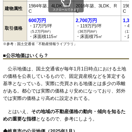
1984年築、4LDK、R
2016年築、3LDK、R
19
建物属性
スクロールできます
C
C
C
600万円
2,700万円
1,3
・17万円/坪
・119万円/坪
・4
取引価格
（5.2万円/m²）
（36万円/m²）
（13
・床面積115㎡
・床面積75㎡
・床
※参考：国土交通省「
不動産情報ライブラリ
」
■公示地価はいくら？
公示地価は、国土交通省が毎年1月1日時点における土地
の価格を公表しているもので、固定資産税などを算定する
基準となっている。実際に売買される地価とは多少の乖離
がある。都心では実際の価格より安めになっており、郊外
では実際の価格より高めに設定されてる。
とはいえ、
その地域の不動産価格の動向・傾向を知るた
めの重要な指標
となるので、参考にしよう。
◆岐阜市の公示地価（2025年1月）