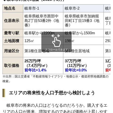
地点名
岐阜市-1
岐阜市-2
岐阜
岐阜県岐阜市茜部中
岐阜県岐阜市加納堀
岐阜
住居表示
島2丁目53番2外《地
田町1丁目19番3《地
丁目
番》
番》
最寄り駅
岐阜駅から2200m
岐阜駅から1500m
岐阜
土地面積
125㎡
198㎡
293
スクロールできます
用途区分
第1種住居地域
第1種住居地域
第1
25万円/坪
37万円/坪
12
取引価格
（7.4万円/㎡）
（11万円/㎡）
（3
前年比+1.4%
前年比+0.0%
前年
※出所：国土交通省「
不動産情報ライブラリ・地価公示・都道府県地価調査の
検索
」
エリアの将来性を人口予想から検討しよう
岐阜市の将来の人口はどうなるのだろうか。購入するエ
リアの人口が将来、増加するのであれば価格が上昇しやす