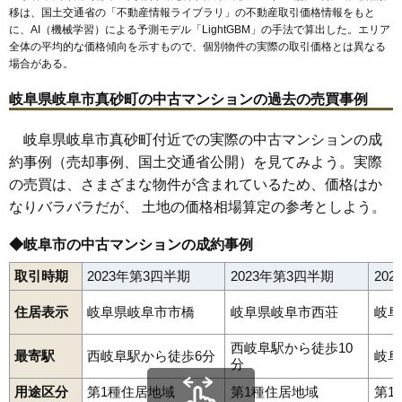
移は、国土交通省の「
不動産情報ライブラリ
」の不動産取引価格情報をもと
に、AI（機械学習）による予測モデル「LightGBM」の手法で算出した。エリア
全体の平均的な価格傾向を示すもので、個別物件の実際の取引価格とは異なる
場合がある。
岐阜県岐阜市真砂町の中古マンションの過去の売買事例
岐阜県岐阜市真砂町付近での実際の中古マンションの成
約事例（売却事例、国土交通省公開）を見てみよう。実際
の売買は、さまざまな物件が含まれているため、価格はか
なりバラバラだが、 土地の価格相場算定の参考としよう。
◆岐阜市の中古マンションの成約事例
取引時期
2023年第3四半期
2023年第3四半期
20
住居表示
岐阜県岐阜市市橋
岐阜県岐阜市西荘
岐阜
西岐阜駅から徒歩10
最寄駅
西岐阜駅から徒歩6分
岐阜
分
用途区分
第1種住居地域
第1種住居地域
第1