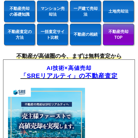
不動産売却
マンション売
一戸建て売却
土地売却法
の基礎知識
却法
法
不動産査定の
一括査定サイ
不動産売却
不動産の相続
方法
ト比較
TOP
不動産が高値圏の今、まずは無料査定から
AI技術×高値売却
「SREリアルティ」の不動産査定