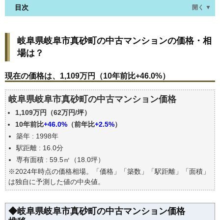
目次
開く ▼
岐阜県岐阜市真砂町の中古マンションの価格・相場
岐阜県岐阜市真砂町の中古マンションの価格・相
は？
場は？
現在の価格は、1,109万円（10年前比+46.0%）
価格を詳細に分析しよう
現在の価格は、1,109万円（10年前比+46.0%）
駅からの徒歩距離で価格はどうなる？
岐阜県岐阜市真砂町の中古マンション価格
築年数で価格はどうなる？
1,109万円（62万円/坪）
岐阜県岐阜市真砂町の中古マンションの過去の売買
事例
10年前比
+46.0%
（前年比
+2.5%
）
築年 : 1998年
公示地価はいくら
駅距離 : 16.0分
エリアの将来性を人口予想から検討しよう
専有面積 : 59.5㎡（18.0坪）
自分の年収でいくらの不動産が買える？
※2024年時点の価格相場。「価格」「築数」「駅距離」「面積」
は独自に予測した値の中央値。
◆岐阜県岐阜市真砂町の中古マンション価格