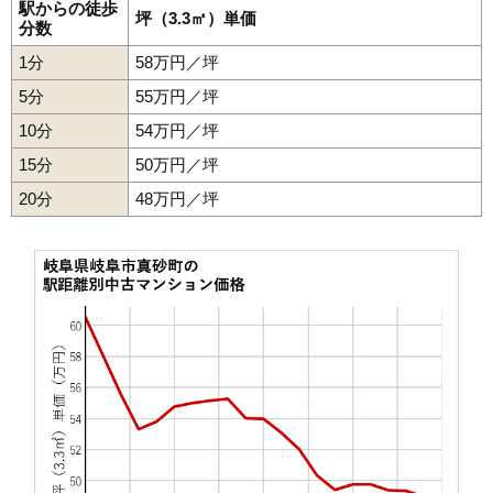
駅からの徒歩
坪（3.3㎡）単価
43
下土居
82万円
1,548万円
67.8%
分数
44
柳津町蓮池
81万円
1,698万円
86.6%
1分
58万円／坪
45
光町
79万円
1,456万円
79.3%
5分
55万円／坪
46
北山
72万円
1,366万円
99.1%
10分
54万円／坪
47
手力町
70万円
1,464万円
90.9%
15分
50万円／坪
48
真砂町
62万円
1,109万円
46.0%
20分
48万円／坪
49
細畑
60万円
1,135万円
74.5%
50
野一色
53万円
1,119万円
69.1%
51
五坪
52万円
1,564万円
44.1%
52
曽我屋
41万円
785万円
51.7%
53
大菅北
41万円
1,017万円
66.2%
54
鷺山東
35万円
422万円
68.1%