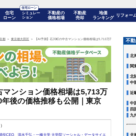
住宅ローン
住宅
不動産の
不動産
地価
シミュレー
リフォー
ローン
ション
価格相場
売却
ランキング
京都
東京都大田区
【AI予測】石川町の中古マンション価格相場は5,713万円(10年前比+84.
不動
北
関
北
中
マンション価格相場は5,713万
近
)! 10年後の価格推移も公開｜東京
中
四
九
新）
締役CEO
、
清水千弘・一橋大学 大学院ソーシャル・データサイエ
北