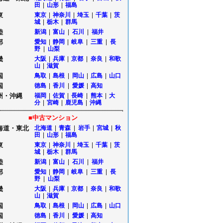
田
|
山形
|
福島
東
東京
|
神奈川
|
埼玉
|
千葉
|
茨
城
|
栃木
|
群馬
陸
新潟
|
富山
|
石川
|
福井
部
愛知
|
静岡
|
岐阜
|
三重
|
長
野
|
山梨
畿
大阪
|
兵庫
|
京都
|
奈良
|
和歌
山
|
滋賀
国
鳥取
|
島根
|
岡山
|
広島
|
山口
国
徳島
|
香川
|
愛媛
|
高知
州・沖縄
福岡
|
佐賀
|
長崎
|
熊本
|
大
分
|
宮崎
|
鹿児島
|
沖縄
■中古マンション
海道・東北
北海道
|
青森
|
岩手
|
宮城
|
秋
田
|
山形
|
福島
東
東京
|
神奈川
|
埼玉
|
千葉
|
茨
城
|
栃木
|
群馬
陸
新潟
|
富山
|
石川
|
福井
部
愛知
|
静岡
|
岐阜
|
三重
|
長
野
|
山梨
畿
大阪
|
兵庫
|
京都
|
奈良
|
和歌
山
|
滋賀
国
鳥取
|
島根
|
岡山
|
広島
|
山口
国
徳島
|
香川
|
愛媛
|
高知