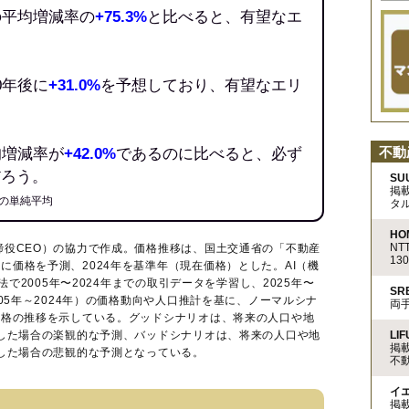
の平均増減率の
+75.3%
と比べると、有望なエ
0年後に
+31.0%
を予想しており、有望なエリ
不動
均増減率が
+42.0%
であるのに比べると、必ず
だろう。
SU
掲
の単純平均
タ
HO
N
締役CEO）の協力で作成。価格推移は、国土交通省の「
不動産
13
に価格を予測、2024年を基準年（現在価格）とした。AI（機
法で2005年〜2024年までの取引データを学習し、2025年〜
S
005年～2024年）の価格動向や人口推計を基に、ノーマルシナ
両
価格の推移を示している。グッドシナリオは、将来の人口や地
LIF
移した場合の楽観的な予測、バッドシナリオは、将来の人口や地
掲
移した場合の悲観的な予測となっている。
不
イ
掲