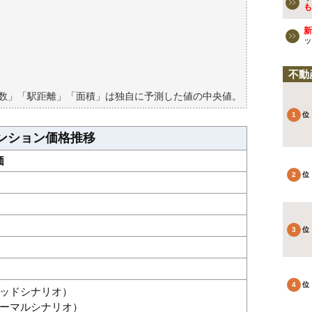
ションの過去の売買事例
も
新
検討しよう
ッ
買える？
不動
築数」「駅距離」「面積」は独自に予測した値の中央値。
ンション価格推移
価
グッドシナリオ）
（ノーマルシナリオ）