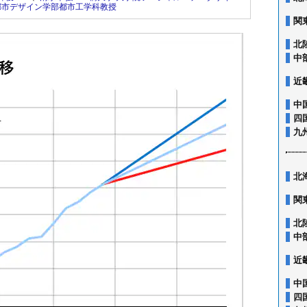
都市デザイン学部都市工学科教授
関
北
中
近
中
四
九
北
関
北
中
近
中
四