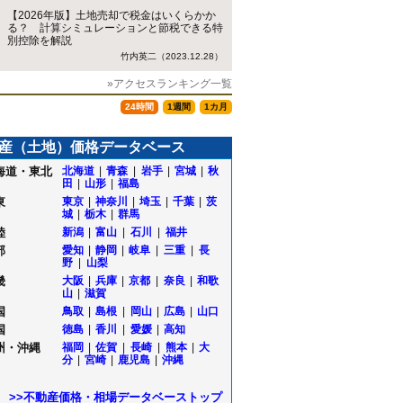
【2026年版】土地売却で税金はいくらかか
る？ 計算シミュレーションと節税できる特
別控除を解説
竹内英二（2023.12.28）
»アクセスランキング一覧
24時間
1週間
1カ月
産（土地）価格データベース
海道・東北
北海道
|
青森
|
岩手
|
宮城
|
秋
田
|
山形
|
福島
東
東京
|
神奈川
|
埼玉
|
千葉
|
茨
城
|
栃木
|
群馬
陸
新潟
|
富山
|
石川
|
福井
部
愛知
|
静岡
|
岐阜
|
三重
|
長
野
|
山梨
畿
大阪
|
兵庫
|
京都
|
奈良
|
和歌
山
|
滋賀
国
鳥取
|
島根
|
岡山
|
広島
|
山口
国
徳島
|
香川
|
愛媛
|
高知
州・沖縄
福岡
|
佐賀
|
長崎
|
熊本
|
大
分
|
宮崎
|
鹿児島
|
沖縄
田
>>不動産価格・相場データベーストップ