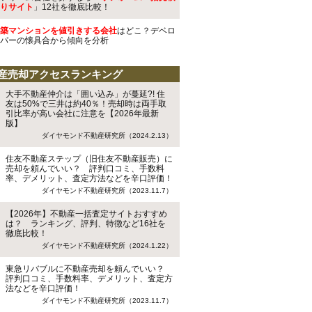
りサイト
」12社を徹底比較！
築マンションを値引きする会社
はどこ？デベロ
パーの懐具合から傾向を分析
産売却アクセスランキング
大手不動産仲介は「囲い込み」が蔓延?! 住
友は50%で三井は約40％！売却時は両手取
引比率が高い会社に注意を【2026年最新
版】
ダイヤモンド不動産研究所（2024.2.13）
住友不動産ステップ（旧住友不動産販売）に
売却を頼んでいい？ 評判口コミ、手数料
率、デメリット、査定方法などを辛口評価！
ダイヤモンド不動産研究所（2023.11.7）
【2026年】不動産一括査定サイトおすすめ
は？ ランキング、評判、特徴など16社を
徹底比較！
ダイヤモンド不動産研究所（2024.1.22）
東急リバブルに不動産売却を頼んでいい？
評判口コミ、手数料率、デメリット、査定方
法などを辛口評価！
ダイヤモンド不動産研究所（2023.11.7）