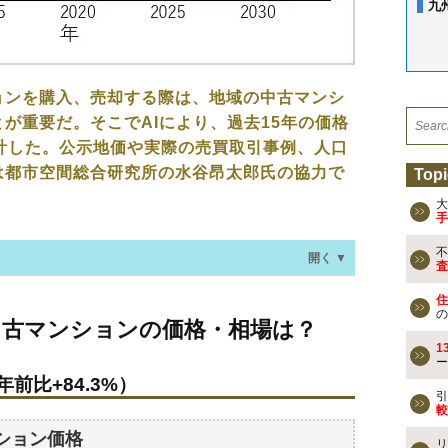
九
ョンを購入、売却する際は、地域の中古マンシ
が重要だ。そこでAIにより、過去15年の価格
計した。公示地価や実際の売買取引事例、人口
は都市空間総合研究所の水谷昂太郎氏の協力で
Topi
大
手
不
開く ▼
査
住
ションの価格・相場は？
の
中古マンションの価格・相場は？
年前比+84.3%）
1
ー
年前比+84.3%）
なる？
引
較
ション価格
リ