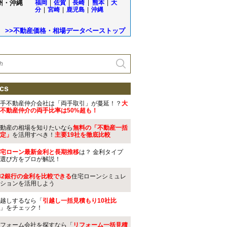
州・沖縄
福岡
|
佐賀
|
長崎
|
熊本
|
大
分
|
宮崎
|
鹿児島
|
沖縄
>>不動産価格・相場データベーストップ
cs
手不動産仲介会社は「両手取引」が蔓延！？
大
不動産仲介の両手比率は50%超も！
動産の相場を知りたいなら
無料の「不動産一括
定」
を活用すべき！
主要19社を徹底比較
宅ローン最新金利と長期推移
は？ 金利タイプ
選び方をプロが解説！
32銀行の金利を比較できる
住宅ローンシミュレ
ションを活用しよう
越しするなら「
引越し一括見積もり10社比
」をチェック！
フォーム会社を探すなら「
リフォーム一括見積