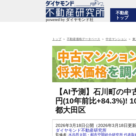
不動産
トップ
トップ
不動産価格データベース
中古マンション
東
【AI予測】石川町の中古
円(10年前比+84.3%
都大田区
2026年3月18日公開（2026年3月18日更
ダイヤモンド不動産研究所
監修者:
水谷昂太郎・都市空間総合研究所 代表取