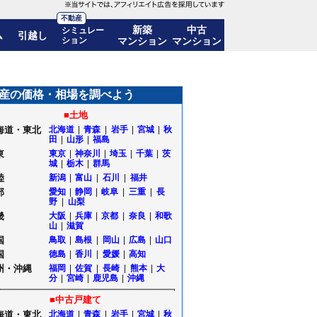
不動産
新築
中古
シミュレー
ム
引越し
ション
マンション
マンション
3%)! 10年後の価格推移も公開｜東京都大田区
産の価格・相場を調べよう
■土地
海道・東北
北海道
|
青森
|
岩手
|
宮城
|
秋
田
|
山形
|
福島
東
東京
|
神奈川
|
埼玉
|
千葉
|
茨
城
|
栃木
|
群馬
陸
新潟
|
富山
|
石川
|
福井
部
愛知
|
静岡
|
岐阜
|
三重
|
長
野
|
山梨
畿
大阪
|
兵庫
|
京都
|
奈良
|
和歌
山
|
滋賀
国
鳥取
|
島根
|
岡山
|
広島
|
山口
国
徳島
|
香川
|
愛媛
|
高知
州・沖縄
福岡
|
佐賀
|
長崎
|
熊本
|
大
分
|
宮崎
|
鹿児島
|
沖縄
■中古戸建て
海道・東北
北海道
|
青森
|
岩手
|
宮城
|
秋