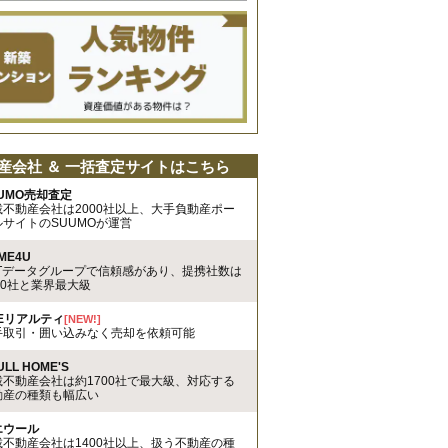
産会社 ＆ 一括査定サイトはこちら
UMO売却査定
載不動産会社は2000社以上、大手負動産ポー
ルサイトのSUUMOが運営
ME4U
TTデータグループで信頼感があり、提携社数は
00社と業界最大級
REリアルティ
[NEW!]
手取引・囲い込みなく売却を依頼可能
ULL HOME'S
載不動産会社は約1700社で最大級、対応する
動産の種類も幅広い
エウール
載不動産会社は1400社以上、扱う不動産の種