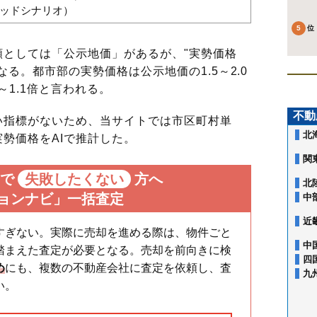
バッドシナリオ）
としては「公示地価」があるが、"実勢価格
る。都市部の実勢価格は公示地価の1.5～2.0
～1.1倍と言われる。
不動
指標がないため、当サイトでは市区町村単
北
勢価格をAIで推計した。
関
で
失敗したくない
方へ
北
ョンナビ」一括査定
中
近
すぎない。実際に売却を進める際は、物件ごと
中
踏まえた査定が必要となる。売却を前向きに検
四
め
にも、複数の不動産会社に査定を依頼し、査
九
い。
池上
石川町
鵜の木
大森北
大森中
大森西
大森東
大森本町
大森南
蒲
大森駅
蒲田駅
田園調布駅
多摩川駅
大岡山駅
北千束駅
長原駅
蒲田本町
上池台
北糀谷
北千束
北馬込
北嶺町
久が原
山王
下丸子