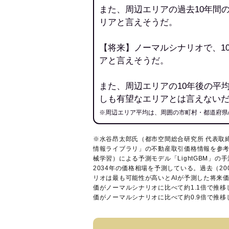
また、周辺エリアの過去10年間
リアと言えそうだ。
【将来】ノーマルシナリオで、1
アと言えそうだ。
また、周辺エリアの10年後の平
しも有望なエリアとは言えない
※周辺エリア平均は、周囲の市町村・都道府県
※水谷昂太郎氏（都市空間総合研究所 代表取
情報ライブラリ
」の不動産取引価格情報を参考
械学習）による予測モデル「LightGBM」の手
2034年の価格相場を予測している。過去（2
リオは最も可能性が高いとAIが予測した将来
価がノーマルシナリオに比べて約1.1倍で推
価がノーマルシナリオに比べて約0.9倍で推