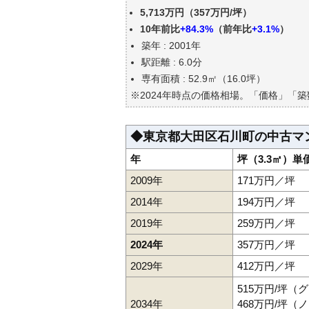
東京都大田区石川町の中古マン
5,713万円（357万円/坪）
公示地価はいくら
10年前比
+84.3%
（前年比
+3.1%
）
エリアの将来性を人口予想から
築年 : 2001年
自分の年収でいくらの不動産が
駅距離 : 6.0分
専有面積 : 52.9㎡（16.0坪）
※2024年時点の価格相場。「価格」「
◆東京都大田区石川町の中古マ
年
坪（3.3㎡）単
2009年
171万円／坪
2014年
194万円／坪
2019年
259万円／坪
2024年
357万円／坪
2029年
412万円／坪
515万円/坪（
2034年
468万円/坪