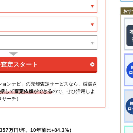
洗足池駅
石川台駅
雪が谷大塚駅
御嶽山駅
久が原駅
千鳥町駅
池上
新蒲田
多摩川
千鳥
中央
田園調布
田園調布本町
田園調布南
仲池上
蓮沼駅
沼部駅
鵜の木駅
下丸子駅
武蔵新田駅
矢口渡駅
平和島駅
中馬込
仲六郷
西蒲田
西糀谷
西馬込
西嶺町
西六郷
萩中
羽田
東蒲田
おす
大森町駅
梅屋敷駅
京急蒲田駅
雑色駅
糀谷駅
大鳥居駅
穴守稲荷駅
東糀谷
東馬込
東嶺町
東矢口
東雪谷
東六郷
本羽田
南蒲田
南久が原
天空橋駅
西馬込駅
馬込駅
昭和島駅
南千束
南馬込
南雪谷
南六郷
矢口
雪谷大塚町
ションナビ」の売却査定サービスなら、厳選さ
一括して査定依頼ができる
ので、ぜひ活用しよ
リサーチ）
57万円/坪、10年前比+84.3%）