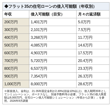
◆フラット35の住宅ローンの借入可能額（年収別）
年収
借入可能額（目安）
月々の返済額
200万円
1,401万円
5.0万円
300万円
2,101万円
7.5万円
400万円
3,268万円
11.7万円
500万円
4,085万円
14.6万円
600万円
4,903万円
17.5万円
700万円
5,720万円
20.4万円
800万円
6,537万円
23.3万円
900万円
7,354万円
26.3万円
1,000万円
8,000万円
28.6万円
※新規借入。金利は、21-35年固定金利が2.49%(頭金10%以上)、借入期間35年とし
てシミュレーション。ボーナスなし、別途手数料等が必要。フラット35の借入限度
額は8,000万円。
住宅ローン借入可能額シミュレーション（年収から計算）
」を参
照。2026年8月調査