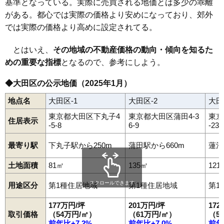
基準となっている。実際に売買される地価とは多少の乖離
がある。都心では実際の価格より安めになっており、郊外
では実際の価格より高めに設定されてる。
とはいえ、
その地域の不動産価格の動向・傾向を知るた
めの重要な指標
となるので、参考にしよう。
◆大田区の公示地価（2025年1月）
地点名
大田区-1
大田区-2
大田
東京都大田区下丸子4
東京都大田区蒲田4-3
東京
住居表示
-5-8
6-9
-23-
最寄り駅
下丸子駅から250m
蒲田駅から660m
蓮沼
土地面積
81㎡
135㎡
121
スクロールできます
用途区分
第1種住居地域
第1種住居地域
第1
177万円/坪
201万円/坪
17
取引価格
（54万円/㎡）
（61万円/㎡）
（5
前年比+7.2%
前年比+7.0%
前年