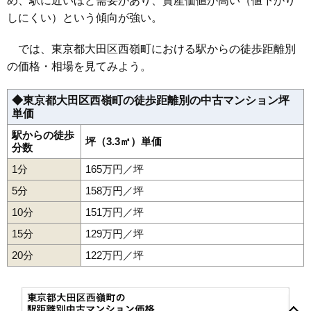
め、駅に近いほど需要があり、資産価値が高い（値下がり
26
矢口渡駅
300万円
3,903万円
92.2%
44
田園調布本町
269万円
3,495万円
63.2%
しにくい）という傾向が強い。
27
天空橋駅
300万円
4,502万円
98.1%
45
仲六郷
262万円
3,408万円
83.1%
では、東京都大田区西嶺町における駅からの徒歩距離別
28
穴守稲荷駅
288万円
2,591万円
148.9%
46
東六郷
260万円
3,901万円
84.9%
の価格・相場を見てみよう。
29
大鳥居駅
286万円
4,576万円
74.3%
47
中央
260万円
3,896万円
83.8%
30
昭和島駅
281万円
1,687万円
111.8%
48
西嶺町
253万円
3,285万円
60.4%
◆東京都大田区西嶺町の徒歩距離別の中古マンション坪
31
雑色駅
270万円
4,320万円
72.1%
単価
49
南六郷
251万円
4,510万円
73.2%
32
多摩川駅
234万円
3,504万円
58.1%
50
北糀谷
235万円
3,529万円
75.3%
駅からの徒歩
坪（3.3㎡）単価
分数
51
北馬込
232万円
2,318万円
105.6%
1分
165万円／坪
52
大森南
215万円
3,862万円
60.6%
5分
158万円／坪
10分
151万円／坪
15分
129万円／坪
20分
122万円／坪
池上
石川町
鵜の木
大森北
大森中
大森西
大森東
大森本町
大森南
大森駅
蒲田
蒲田駅
蒲田本町
田園調布駅
上池台
多摩川駅
北糀谷
北千束
大岡山駅
北馬込
北千束駅
北嶺町
長原駅