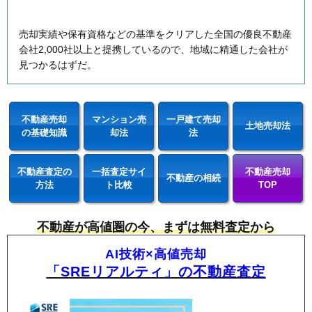
売却実績や保有資格などの基準をクリアした全国の優良不動産
会社2,000社以上と提携しているので、地域に精通した会社が
見つかるはずだ。
不動産売却
マンション売
一戸建て売却
土地売却法
の基礎知識
却法
法
不動産査定の
一括査定サイ
不動産売却
不動産の相続
方法
ト比較
TOP
不動産が高値圏の今、まずは無料査定から
AI技術×高値売却
「SREリアルティ」の不動産査定