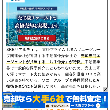
SREリアルティは、東証プライム上場のソニーグルー
プ関連会社が運営する不動産仲介会社で、
売却専門エ
ージェントが担当する「片手仲介」が特徴。
不動産業
界で一般的な両手仲介にとらわれないため、
売主に寄
り添うサポート力に強みがあり、顧客満足度93％と高
い評価を得ている。
ソニーグループと共同開発したAI
技術を査定にも活用
しており、高値売却を目指したい
方におすすめだ。
※対応エリア：東京都、神奈川県、千葉県、埼玉
県、大阪府、兵庫県、京都府