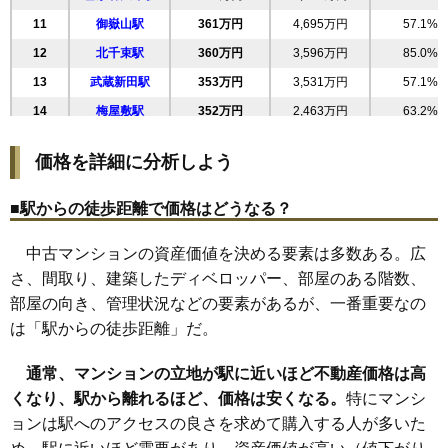
(18.4万円/㎡~22.4万円/㎡)
28
上池台
330万円
3,955万円
90.0%
11
御嶽山駅
361万円
4,695万円
57.1%
29
仲池上
328万円
4,262万円
56.3%
マンションナビで
12
北千束駅
無料一括査定をする
360万円
3,596万円
85.0%
30
東雪谷
326万円
4,886万円
57.0%
13
武蔵新田駅
353万円
3,531万円
57.1%
31
南雪谷
323万円
3,870万円
72.4%
14
梅屋敷駅
352万円
2,463万円
63.2%
32
田園調布南
318万円
5,080万円
59.4%
15
久が原駅
345万円
4,490万円
58.1%
33
東糀谷
318万円
3,810万円
74.8%
価格を詳細に分析しよう
16
下丸子駅
342万円
7,514万円
57.7%
34
矢口
317万円
3,807万円
64.8%
17
池上駅
335万円
3,018万円
60.2%
35
大森西
315万円
2,835万円
73.8%
■駅からの徒歩距離で価格はどうなる？
18
千鳥町駅
331万円
3,967万円
66.3%
36
南久が原
313万円
4,694万円
86.3%
中古マンションの資産価値を決める要素は多数ある。広
19
長原駅
329万円
3,952万円
98.2%
37
蒲田本町
313万円
5,630万円
68.3%
さ、間取り、建築したディベロッパー、部屋のある階数、
20
西馬込駅
328万円
3,938万円
61.6%
38
下丸子
311万円
6,529万円
60.6%
部屋の向き、管理状況などの要素があるが、一番重要なの
21
洗足池駅
327万円
4,248万円
102.4%
39
久が原
305万円
4,573万円
59.4%
は「駅からの徒歩距離」だ。
22
糀谷駅
324万円
4,853万円
66.3%
40
羽田
297万円
3,562万円
128.9%
通常、マンションの立地が駅に近いほど不動産価格は高
23
沼部駅
318万円
5,088万円
59.2%
41
西六郷
289万円
5,208万円
66.5%
くなり、駅から離れるほど、価格は安くなる。
特にマンシ
24
石川台駅
317万円
4,758万円
79.1%
42
多摩川
280万円
4,203万円
103.0%
ョンは駅へのアクセスの良さを求めて購入する人が多いた
25
鵜の木駅
315万円
4,722万円
59.1%
43
本羽田
270万円
4,852万円
64.6%