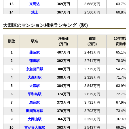
マンションナビで
13
東馬込
369万円
3,688万円
63.7%
無料一括査定をする
14
池上
367万円
2,566万円
60.8%
15
千鳥
363万円
3,627万円
62.4%
久が原タウンホーム
大田区のマンション相場ランキング（駅）
16
中馬込
362万円
3,256万円
65.4%
住所
東京都大田区西嶺町
17
石川町
357万円
5,713万円
84.3%
坪単価
総額
10年前比
順位
交通
久が原駅（5分）
駅名
(万円)
(万円)
変動率
18
大森中
355万円
2,488万円
90.5%
5,180万円～5,580万円
1
蓮沼駅
407万円
2,443万円
65.1%
19
鵜の木
346万円
4,154万円
59.9%
相場
(75.1万円/㎡~80.9万円/㎡)
2
蒲田駅
392万円
2,741万円
78.3%
20
南千束
345万円
6,201万円
58.7%
3
京急蒲田駅
マンションナビで
388万円
2,719万円
54.2%
21
田園調布
343万円
4,463万円
67.5%
無料一括査定をする
4
大森町駅
388万円
2,328万円
71.7%
22
萩中
342万円
6,148万円
89.0%
5
大森駅
384万円
3,843万円
63.9%
由寿マンション
23
新蒲田
340万円
5,096万円
66.6%
6
平和島駅
374万円
2,619万円
72.7%
24
南馬込
339万円
3,053万円
66.0%
住所
東京都大田区西嶺町
7
馬込駅
373万円
3,731万円
67.9%
25
西糀谷
336万円
4,366万円
67.6%
久が原駅（7分）、御嶽山駅（10分）、鵜の木駅
交通
8
田園調布駅
370万円
3,703万円
73.4%
（11分）
26
東嶺町
334万円
4,179万円
64.1%
9
大岡山駅
366万円
3,293万円
107.4%
27
大森本町
332万円
4,984万円
75.8%
920万円～1,120万円
相場
10
雪が谷大塚駅
363万円
2,543万円
69.2%