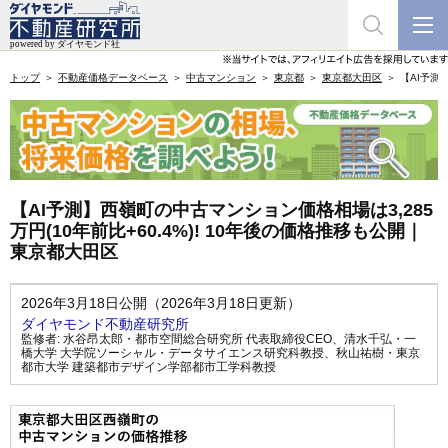
トップ
不動産価格データベース
中古マンション
東京都
東京都大田区
【AI予測
【AI予測】西嶺町の中古マンション価格相場は3,285
万円(10年前比+60.4%)! 10年後の価格推移も公開｜
東京都大田区
2026年3月18日公開（2026年3月18日更新）
ダイヤモンド不動産研究所
監修者:
水谷昂太郎・都市空間総合研究所 代表取締役CEO
、
清水千弘・一
橋大学 大学院ソーシャル・データサイエンス研究科教授
、
秋山祐樹・東京
都市大学 建築都市デザイン学部都市工学科教授