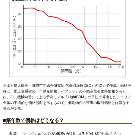
久が原
洗足池駅
山王
石川台駅
下丸子
新蒲田
雪が谷大塚駅
多摩川
千鳥
御嶽山駅
中央
田園調布
久が原駅
千鳥町駅
田園調布本町
池上駅
蓮沼駅
田園調布南
沼部駅
鵜の木駅
仲池上
下丸子駅
中馬込
仲六郷
武蔵新田駅
西蒲田
矢口渡駅
西糀谷
西馬込
平和島駅
西嶺町
大森町駅
西六郷
梅屋敷駅
萩中
羽田
京急蒲田駅
東蒲田
東糀谷
雑色駅
東馬込
糀谷駅
東嶺町
東矢口
大鳥居駅
東雪谷
穴守稲荷駅
東六郷
本羽田
天空橋駅
南蒲田
西馬込駅
南久が原
馬込駅
南千束
昭和島駅
南馬込
南雪谷
南六郷
矢口
雪谷大塚町
※水谷昂太郎氏（都市空間総合研究所 代表取締役CEO）の協力で作成。価格推
移は、国土交通省の「
不動産情報ライブラリ
」の不動産取引価格情報をもと
に、AI（機械学習）による予測モデル「LightGBM」の手法で算出した。エリア
全体の平均的な価格傾向を示すもので、個別物件の実際の取引価格とは異なる
場合がある。
■築年数で価格はどうなる？
通常、マンションの築年数が浅いほど価格は高くなり、