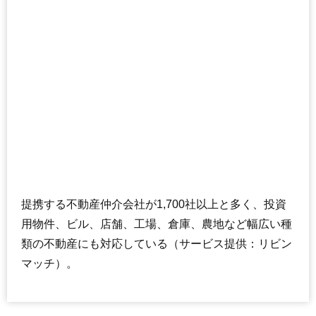
セザール第2久が原
住所
東京都大田区西嶺町
交通
久が原駅（7分）
4,350万円～4,650万円
相場
(66.9万円/㎡~71.5万円/㎡)
マンションナビで
無料一括査定をする
パークハイム西嶺町
提携する不動産仲介会社が1,700社以上と多く、投資
住所
東京都大田区西嶺町
用物件、ビル、店舗、工場、倉庫、農地など幅広い種
御嶽山駅（9分）、沼部駅（9分）、久が原駅（10
交通
分）
類の不動産にも対応している（サービス提供：リビン
マッチ）。
6,310万円～6,710万円
相場
(63.1万円/㎡~67.1万円/㎡)
マンションナビで