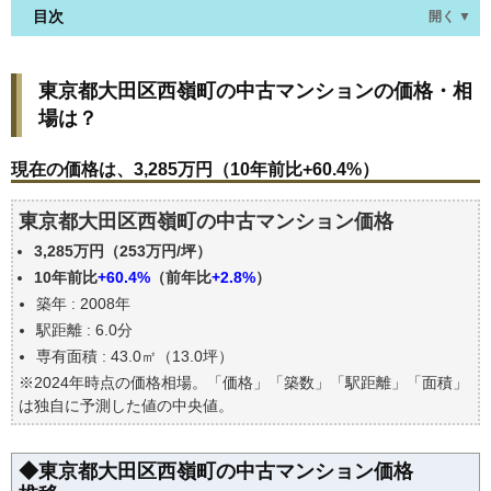
目次
開く ▼
東京都大田区西嶺町の中古マンションの価格・相場
東京都大田区西嶺町の中古マンションの価格・相
は？
場は？
現在の価格は、3,285万円（10年前比+60.4%）
価格を詳細に分析しよう
現在の価格は、3,285万円（10年前比+60.4%）
駅からの徒歩距離で価格はどうなる？
東京都大田区西嶺町の中古マンション価格
築年数で価格はどうなる？
3,285万円（253万円/坪）
東京都大田区西嶺町の中古マンションの過去の売買
事例
10年前比
+60.4%
（前年比
+2.8%
）
築年 : 2008年
公示地価はいくら
駅距離 : 6.0分
エリアの将来性を人口予想から検討しよう
専有面積 : 43.0㎡（13.0坪）
自分の年収でいくらの不動産が買える？
※2024年時点の価格相場。「価格」「築数」「駅距離」「面積」
は独自に予測した値の中央値。
◆東京都大田区西嶺町の中古マンション価格