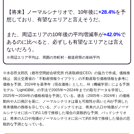
【将来】ノーマルシナリオで、10年後に
+28.4%
を予
想しており、有望なエリアと言えそうだ。
また、周辺エリアの10年後の平均増減率が
+42.0%
で
あるのに比べると、必ずしも有望なエリアとは言え
ないだろう。
※周辺エリア平均は、周囲の市町村・都道府県の単純平均
※水谷昂太郎氏（都市空間総合研究所 代表取締役CEO）の協力で作成。価格推
移は、国土交通省の「
不動産情報ライブラリ
」の不動産取引価格情報を参考に
価格を予測、2024年を基準年（現在価格）とした。AI（機械学習）による予測
モデル「LightGBM」の手法で2005年〜2024年までの取引データを学習し、
2025年〜2034年の価格相場を予測している。過去（2005年～2024年）の価格
動向や人口推計を基に、ノーマルシナリオは最も可能性が高いとAIが予測した
将来価格の推移を示している。グッドシナリオは、将来の人口や地価がノーマ
ルシナリオに比べて約1.1倍で推移した場合の楽観的な予測、バッドシナリオ
は、将来の人口や地価がノーマルシナリオに比べて約0.9倍で推移した場合の悲
観的な予測となっている。