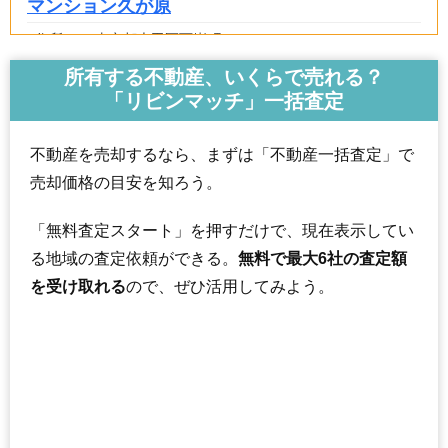
マンション久が原
住所
東京都大田区西嶺町
鵜の木駅（8分）、久が原駅（9分）、沼部駅（10
所有する不動産、いくらで売れる？
交通
分）
「リビンマッチ」一括査定
2,620万円～2,820万円
相場
(59.5万円/㎡~64.1万円/㎡)
不動産を売却するなら、まずは「不動産一括査定」で
売却価格の目安を知ろう。
マンションナビで
無料一括査定をする
「無料査定スタート」を押すだけで、現在表示してい
東急ドエルアルス田園調布南
る地域の査定依頼ができる。
無料で最大6社の査定額
住所
東京都大田区西嶺町
を受け取れる
ので、ぜひ活用してみよう。
交通
沼部駅（6分）
5,010万円～5,410万円
相場
(78.3万円/㎡~84.5万円/㎡)
マンションナビで
無料一括査定をする