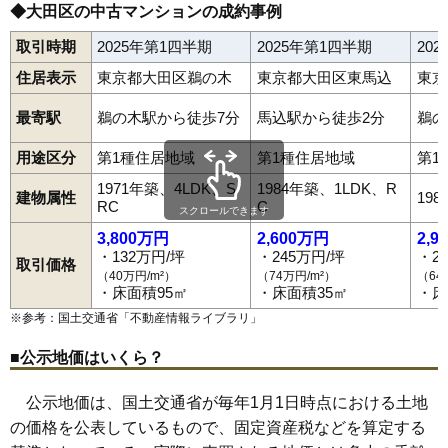
◆大田区の中古マンションの成約事例
取引時期
2025年第1四半期
2025年第1四半期
20
住居表示
東京都大田区鵜の木
東京都大田区東馬込
東京
最寄駅
鵜の木駅から徒歩7分
馬込駅から徒歩2分
鵜の
用途区分
第1種住居地域
第1種住居地域
第1
1971年築、4LDK、S
1984年築、1LDK、R
建物属性
19
RC
C
スクロールできます
3,800万円
2,600万円
2,9
・132万円/坪
・245万円/坪
・2
取引価格
（40万円/m²）
（74万円/m²）
（64
・床面積95㎡
・床面積35㎡
・床
※参考：国土交通省「
不動産情報ライブラリ
」
■公示地価はいくら？
公示地価は、国土交通省が毎年1月1日時点における土地
の価格を公表しているもので、固定資産税などを算定する