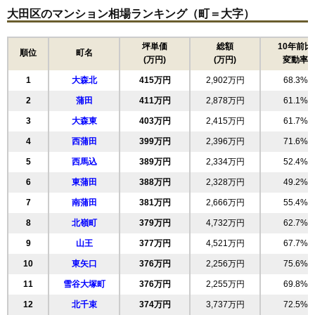
無料一括査定をする
大田区のマンション相場ランキング（町＝大字）
ソァーヴェ田園調布南
坪単価
総額
10年前比
順位
町名
(万円)
(万円)
変動率
住所
東京都大田区西嶺町
1
大森北
415万円
2,902万円
68.3%
交通
沼部駅（6分）
2
蒲田
411万円
2,878万円
61.1%
8,020万円～8,420万円
相場
3
大森東
403万円
2,415万円
61.7%
(80.2万円/㎡~84.2万円/㎡)
4
西蒲田
399万円
2,396万円
71.6%
マンションナビで
5
西馬込
389万円
2,334万円
52.4%
無料一括査定をする
6
東蒲田
388万円
2,328万円
49.2%
コーポラティブハウスSMKA
7
南蒲田
381万円
2,666万円
55.4%
住所
東京都大田区西嶺町
8
北嶺町
379万円
4,732万円
62.7%
9
山王
377万円
4,521万円
67.7%
久が原駅（6分）、御嶽山駅（7分）、鵜の木駅
交通
（11分）
10
東矢口
376万円
2,256万円
75.6%
8,320万円～8,720万円
11
雪谷大塚町
376万円
2,255万円
69.8%
相場
(118.9万円/㎡~124.6万円/㎡)
12
北千束
374万円
3,737万円
72.5%