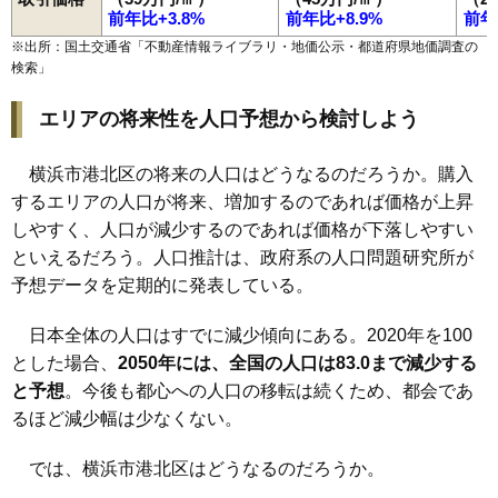
前年比+3.8%
前年比+8.9%
前年
※出所：国土交通省「
不動産情報ライブラリ・地価公示・都道府県地価調査の
検索
」
エリアの将来性を人口予想から検討しよう
横浜市港北区の将来の人口はどうなるのだろうか。購入
するエリアの人口が将来、増加するのであれば価格が上昇
しやすく、人口が減少するのであれば価格が下落しやすい
といえるだろう。人口推計は、政府系の人口問題研究所が
予想データを定期的に発表している。
日本全体の人口はすでに減少傾向にある。2020年を100
とした場合、
2050年には、全国の人口は83.0まで減少する
と予想
。今後も都心への人口の移転は続くため、都会であ
るほど減少幅は少なくない。
では、横浜市港北区はどうなるのだろうか。