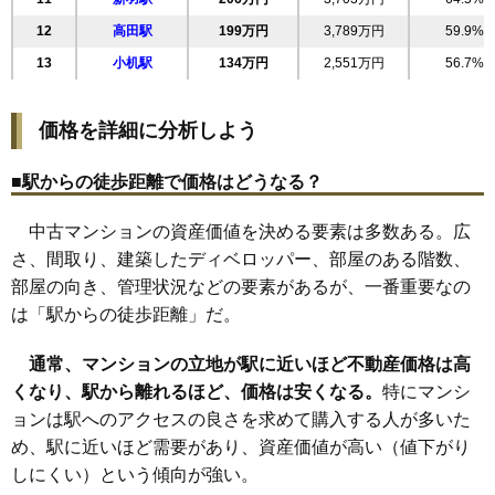
フジビューハイツ鳥山
12
高田駅
199万円
3,789万円
59.9%
住所
神奈川県横浜市港北区鳥山町
13
小机駅
134万円
2,551万円
56.7%
交通
小机駅（18分）
1,730万円～1,930万円
価格を詳細に分析しよう
相場
(27.9万円/㎡~31.1万円/㎡)
■駅からの徒歩距離で価格はどうなる？
マンションナビで
無料一括査定をする
中古マンションの資産価値を決める要素は多数ある。広
さ、間取り、建築したディベロッパー、部屋のある階数、
城郷コート
部屋の向き、管理状況などの要素があるが、一番重要なの
住所
神奈川県横浜市港北区鳥山町
は「駅からの徒歩距離」だ。
交通
小机駅（9分）、新横浜駅（15分）
通常、マンションの立地が駅に近いほど不動産価格は高
1,560万円～1,760万円
くなり、駅から離れるほど、価格は安くなる。
相場
特にマンシ
(24.0万円/㎡~27.1万円/㎡)
ョンは駅へのアクセスの良さを求めて購入する人が多いた
め、駅に近いほど需要があり、資産価値が高い（値下がり
マンションナビで
無料一括査定をする
しにくい）という傾向が強い。