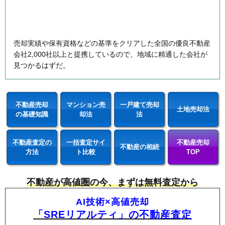
売却実績や保有資格などの基準をクリアした全国の優良不動産
会社2,000社以上と提携しているので、地域に精通した会社が
見つかるはずだ。
不動産売却
マンション売
一戸建て売却
土地売却法
の基礎知識
却法
法
不動産査定の
一括査定サイ
不動産売却
不動産の相続
方法
ト比較
TOP
不動産が高値圏の今、まずは無料査定から
AI技術×高値売却
「SREリアルティ」の不動産査定