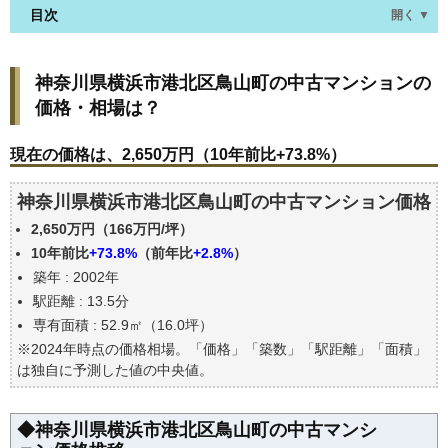
目次
開く ▼
神奈川県横浜市港北区鳥山町の中古マンションの価
神奈川県横浜市港北区鳥山町の中古マンションの
格・相場は？
価格・相場は？
現在の価格は、2,650万円（10年前比+73.8%）
価格を詳細に分析しよう
現在の価格は、2,650万円（10年前比+73.8%）
駅からの徒歩距離で価格はどうなる？
神奈川県横浜市港北区鳥山町の中古マンション価格
築年数で価格はどうなる？
2,650万円（166万円/坪）
神奈川県横浜市港北区鳥山町の中古マンションの過
去の売買事例
10年前比
+73.8%
（前年比
+2.8%
）
築年 : 2002年
公示地価はいくら
駅距離 : 13.5分
エリアの将来性を人口予想から検討しよう
専有面積 : 52.9㎡（16.0坪）
自分の年収でいくらの不動産が買える？
※2024年時点の価格相場。「価格」「築数」「駅距離」「面積」
は独自に予測した値の中央値。
◆神奈川県横浜市港北区鳥山町の中古マンシ