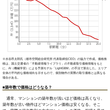
大倉山
大曽根
菊名
小机町
篠原北
篠原台町
篠原町
篠原西町
篠原東
菊名駅
下田町
新横浜駅
新横浜
小机駅
新吉田東
日吉駅
高田西
綱島駅
高田東
大倉山駅
樽町
妙蓮寺駅
綱島上町
ミルーナヒルズ横浜小机
綱島西
新綱島駅
綱島東
新羽駅
鳥山町
北新横浜駅
仲手原
錦が丘
岸根公園駅
新羽町
高田駅
日吉
日吉本町
日吉本町駅
大豆戸町
箕輪町
師岡町
住所
神奈川県横浜市港北区鳥山町
交通
小机駅（5分）
3,250万円～3,550万円
相場
(77.4万円/㎡~84.5万円/㎡)
マンションナビで
無料一括査定をする
※水谷昂太郎氏（都市空間総合研究所 代表取締役CEO）の協力で作成。価格推
ライオンズマンション小机第2
移は、国土交通省の「
不動産情報ライブラリ
」の不動産取引価格情報をもと
に、AI（機械学習）による予測モデル「LightGBM」の手法で算出した。エリア
住所
神奈川県横浜市港北区鳥山町
全体の平均的な価格傾向を示すもので、個別物件の実際の取引価格とは異なる
場合がある。
交通
小机駅（12分）、新横浜駅（16分）
■築年数で価格はどうなる？
1,330万円～1,530万円
相場
(25.6万円/㎡~29.4万円/㎡)
通常、マンションの築年数が浅いほど価格は高くなり、
マンションナビで
築年数が古い物件ほどマンション価格は安くなる。そこ
無料一括査定をする