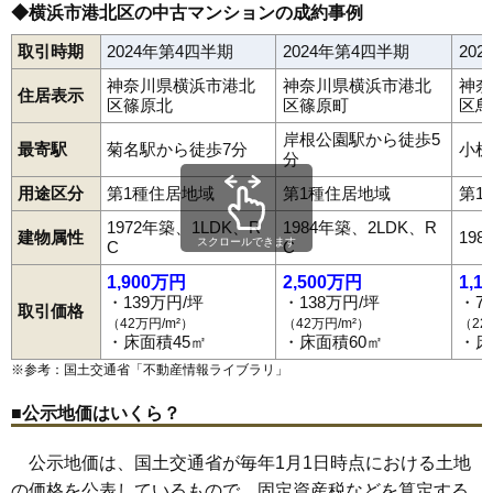
◆横浜市港北区の中古マンションの成約事例
取引時期
2024年第4四半期
2024年第4四半期
20
神奈川県横浜市港北
神奈川県横浜市港北
神奈
住居表示
区篠原北
区篠原町
区鳥
岸根公園駅から徒歩5
最寄駅
菊名駅から徒歩7分
小机
分
用途区分
第1種住居地域
第1種住居地域
第1
1972年築、1LDK、R
1984年築、2LDK、R
建物属性
19
スクロールできます
C
C
1,900万円
2,500万円
1,1
・139万円/坪
・138万円/坪
・7
取引価格
（42万円/m²）
（42万円/m²）
（22
・床面積45㎡
・床面積60㎡
・床
※参考：国土交通省「
不動産情報ライブラリ
」
■公示地価はいくら？
公示地価は、国土交通省が毎年1月1日時点における土地
の価格を公表しているもので、固定資産税などを算定する