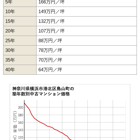
5年
166万円／坪
無料一括査定をする
10年
149万円／坪
エスペランサ城郷
15年
132万円／坪
住所
神奈川県横浜市港北区鳥山町
20年
107万円／坪
交通
小机駅（12分）
25年
88万円／坪
30年
78万円／坪
1,590万円～1,790万円
相場
(30.6万円/㎡~34.4万円/㎡)
35年
70万円／坪
40年
64万円／坪
マンションナビで
無料一括査定をする
ライオンズマンション小机第1
住所
神奈川県横浜市港北区鳥山町
交通
小机駅（11分）
2,190万円～2,390万円
相場
(34.8万円/㎡~37.9万円/㎡)