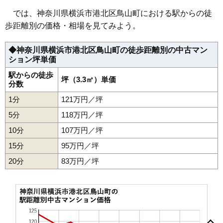
ライオンズマンション小机第5
では、神奈川県横浜市港北区鳥山町における駅からの徒
歩距離別の価格・相場を見てみよう。
住所
神奈川県横浜市港北区鳥山町
交通
小机駅（14分）、新横浜駅（15分）
◆神奈川県横浜市港北区鳥山町の徒歩距離別の中古マン
ション坪単価
1,630万円～1,830万円
相場
(29.1万円/㎡~32.7万円/㎡)
駅からの徒歩
坪（3.3㎡）単価
分数
マンションナビで
1分
121万円／坪
無料一括査定をする
5分
118万円／坪
藤和新横浜コープ
10分
107万円／坪
住所
神奈川県横浜市港北区鳥山町
15分
95万円／坪
交通
小机駅（13分）
20分
83万円／坪
1,110万円～1,310万円
相場
(21.3万円/㎡~25.2万円/㎡)
マンションナビで
無料一括査定をする