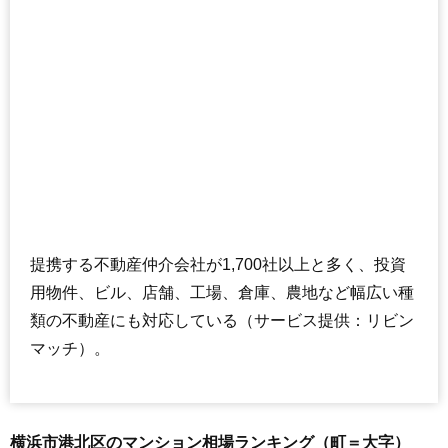
住所
神奈川県横浜市港北区鳥山町
交通
小机駅（12分）、新横浜駅（15分）
1,910万円～2,110万円
相場
(29.4万円/㎡~32.5万円/㎡)
マンションナビで
無料一括査定をする
ニックハイム新横浜
住所
神奈川県横浜市港北区鳥山町
提携する不動産仲介会社が1,700社以上と多く、投資
交通
片倉町駅（16分）、新横浜駅（20分）
用物件、ビル、店舗、工場、倉庫、農地など幅広い種
2,150万円～2,350万円
類の不動産にも対応している（サービス提供：リビン
相場
(36.4万円/㎡~39.8万円/㎡)
マッチ）。
マンションナビで
無料一括査定をする
横浜市港北区のマンション相場ランキング（町＝大字）
ライオンズマンション小机第10