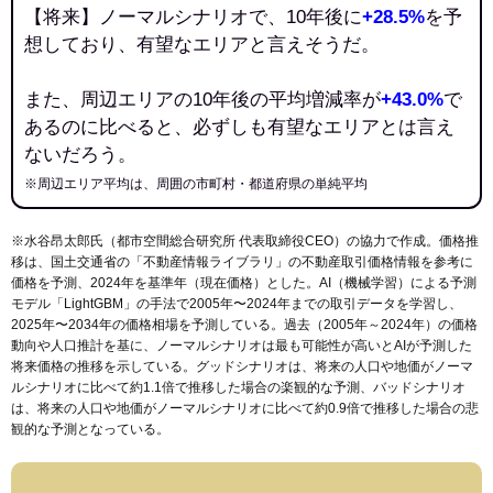
【将来】ノーマルシナリオで、10年後に
+28.5%
を予
想しており、有望なエリアと言えそうだ。
また、周辺エリアの10年後の平均増減率が
+43.0%
で
あるのに比べると、必ずしも有望なエリアとは言え
ないだろう。
※周辺エリア平均は、周囲の市町村・都道府県の単純平均
※水谷昂太郎氏（都市空間総合研究所 代表取締役CEO）の協力で作成。価格推
移は、国土交通省の「
不動産情報ライブラリ
」の不動産取引価格情報を参考に
価格を予測、2024年を基準年（現在価格）とした。AI（機械学習）による予測
モデル「LightGBM」の手法で2005年〜2024年までの取引データを学習し、
2025年〜2034年の価格相場を予測している。過去（2005年～2024年）の価格
動向や人口推計を基に、ノーマルシナリオは最も可能性が高いとAIが予測した
将来価格の推移を示している。グッドシナリオは、将来の人口や地価がノーマ
ルシナリオに比べて約1.1倍で推移した場合の楽観的な予測、バッドシナリオ
は、将来の人口や地価がノーマルシナリオに比べて約0.9倍で推移した場合の悲
観的な予測となっている。