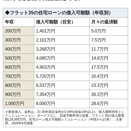
◆フラット35の住宅ローンの借入可能額（年収別）
年収
借入可能額（目安）
月々の返済額
200万円
1,401万円
5.0万円
300万円
2,101万円
7.5万円
400万円
3,268万円
11.7万円
500万円
4,085万円
14.6万円
600万円
4,903万円
17.5万円
700万円
5,720万円
20.4万円
800万円
6,537万円
23.3万円
900万円
7,354万円
26.3万円
1,000万円
8,000万円
28.6万円
※新規借入。金利は、21-35年固定金利が2.49%(頭金10%以上)、借入期間35年とし
てシミュレーション。ボーナスなし、別途手数料等が必要。フラット35の借入限度
額は8,000万円。
住宅ローン借入可能額シミュレーション（年収から計算）
」を参
照。2026年8月調査