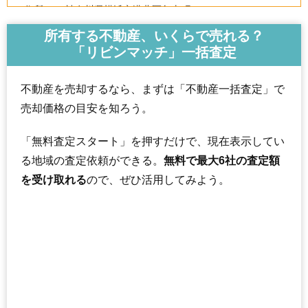
住所
神奈川県横浜市港北区鳥山町
交通
小机駅（12分）
所有する不動産、いくらで売れる？
「リビンマッチ」一括査定
1,870万円～2,070万円
相場
(34.0万円/㎡~37.6万円/㎡)
不動産を売却するなら、まずは「不動産一括査定」で
マンションナビで
売却価格の目安を知ろう。
無料一括査定をする
「無料査定スタート」を押すだけで、現在表示してい
藤和小机コープ3
る地域の査定依頼ができる。
無料で最大6社の査定額
住所
神奈川県横浜市港北区鳥山町
を受け取れる
ので、ぜひ活用してみよう。
交通
小机駅（14分）
2,080万円～2,280万円
相場
(38.5万円/㎡~42.2万円/㎡)
マンションナビで
無料一括査定をする
シャンボール新横浜