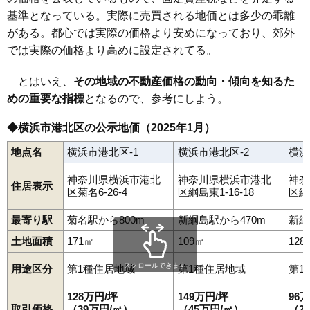
基準となっている。実際に売買される地価とは多少の乖離
がある。都心では実際の価格より安めになっており、郊外
では実際の価格より高めに設定されてる。
とはいえ、
その地域の不動産価格の動向・傾向を知るた
めの重要な指標
となるので、参考にしよう。
◆横浜市港北区の公示地価（2025年1月）
地点名
横浜市港北区-1
横浜市港北区-2
横浜
神奈川県横浜市港北
神奈川県横浜市港北
神奈
住居表示
区菊名6-26-4
区綱島東1-16-18
区綱島
最寄り駅
菊名駅から800m
新綱島駅から470m
新綱
土地面積
171㎡
109㎡
128
スクロールできます
用途区分
第1種住居地域
第1種住居地域
第1
128万円/坪
149万円/坪
96
取引価格
（39万円/㎡）
（45万円/㎡）
（2