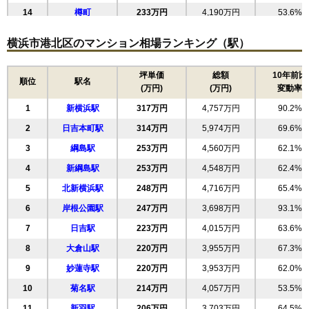
フローレンスパレス小机
14
樽町
233万円
4,190万円
53.6%
住所
神奈川県横浜市港北区鳥山町
15
高田東
225万円
1,574万円
107.8%
横浜市港北区のマンション相場ランキング（駅）
交通
小机駅（10分）、新横浜駅（18分）
16
日吉
221万円
3,540万円
68.1%
2,040万円～2,240万円
17
篠原台町
221万円
4,742万円
50.8%
坪単価
総額
10年前比
相場
順位
駅名
(万円)
(万円)
変動率
(37.1万円/㎡~40.7万円/㎡)
18
大豆戸町
212万円
3,809万円
54.8%
1
新横浜駅
317万円
4,757万円
90.2%
19
新吉田東
203万円
3,857万円
59.8%
マンションナビで
無料一括査定をする
2
日吉本町駅
314万円
5,974万円
69.6%
20
箕輪町
200万円
3,595万円
64.4%
3
綱島駅
253万円
4,560万円
62.1%
21
高田西
177万円
2,838万円
48.0%
藤和小机コープ2
4
新綱島駅
253万円
4,548万円
62.4%
22
師岡町
177万円
3,366万円
50.9%
住所
神奈川県横浜市港北区鳥山町
5
北新横浜駅
248万円
4,716万円
65.4%
23
鳥山町
166万円
2,650万円
73.8%
交通
小机駅（11分）
6
岸根公園駅
247万円
3,698万円
93.1%
24
篠原町
154万円
2,839万円
65.3%
7
日吉駅
223万円
4,015万円
63.6%
1,660万円～1,860万円
25
下田町
138万円
2,892万円
53.0%
相場
(28.6万円/㎡~32.1万円/㎡)
8
大倉山駅
220万円
3,955万円
67.3%
26
小机町
137万円
2,611万円
55.6%
9
妙蓮寺駅
220万円
3,953万円
62.0%
27
篠原北
マンションナビで
123万円
1,103万円
80.6%
無料一括査定をする
10
菊名駅
214万円
4,057万円
53.5%
11
新羽駅
206万円
3,703万円
64.5%