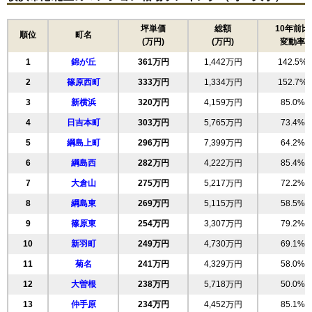
住所
神奈川県横浜市港北区鳥山町
坪単価
総額
10年前比
順位
町名
(万円)
(万円)
変動率
交通
小机駅（17分）、片倉町駅（17分）
1
錦が丘
361万円
1,442万円
142.5%
1,850万円～2,050万円
相場
2
篠原西町
333万円
1,334万円
152.7%
(28.9万円/㎡~32.0万円/㎡)
3
新横浜
320万円
4,159万円
85.0%
マンションナビで
4
日吉本町
無料一括査定をする
303万円
5,765万円
73.4%
5
綱島上町
296万円
7,399万円
64.2%
新横浜コート
6
綱島西
282万円
4,222万円
85.4%
住所
神奈川県横浜市港北区鳥山町
7
大倉山
275万円
5,217万円
72.2%
交通
小机駅（11分）
8
綱島東
269万円
5,115万円
58.5%
9
篠原東
254万円
3,307万円
79.2%
2,020万円～2,220万円
相場
10
新羽町
249万円
4,730万円
69.1%
(34.8万円/㎡~38.3万円/㎡)
11
菊名
241万円
4,329万円
58.0%
マンションナビで
無料一括査定をする
12
大曽根
238万円
5,718万円
50.0%
13
仲手原
234万円
4,452万円
85.1%