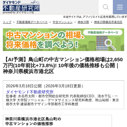
トップ
不動産価格データベース
中古マンション
神奈川県
神奈川県横浜市港北区
【AI予測】鳥山町の中古マンション価格相場は2,650
万円(10年前比+73.8%)! 10年後の価格推移も公開｜
神奈川県横浜市港北区
2026年3月18日公開（2026年3月18日更新）
ダイヤモンド不動産研究所
監修者:
水谷昂太郎・都市空間総合研究所 代表取締役CEO
、
清水千弘・一
橋大学 大学院ソーシャル・データサイエンス研究科教授
、
秋山祐樹・東京
都市大学 建築都市デザイン学部都市工学科教授