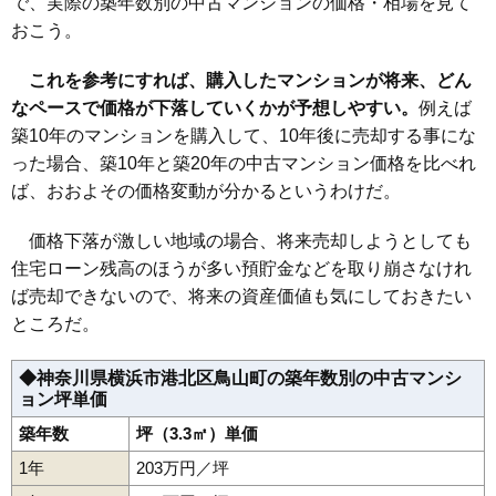
で、実際の築年数別の中古マンションの価格・相場を見て
おこう。
ライフレビュー新横浜ウエスト
住所
神奈川県横浜市港北区鳥山町
これを参考にすれば、購入したマンションが将来、どん
なペースで価格が下落していくかが予想しやすい。
例えば
小机駅（14分）、片倉町駅（19分）、岸根公園駅
交通
（20分）
築10年のマンションを購入して、10年後に売却する事にな
った場合、築10年と築20年の中古マンション価格を比べれ
3,840万円～4,140万円
相場
ば、おおよその価格変動が分かるというわけだ。
(48.0万円/㎡~51.8万円/㎡)
マンションナビで
価格下落が激しい地域の場合、将来売却しようとしても
無料一括査定をする
住宅ローン残高のほうが多い預貯金などを取り崩さなけれ
ば売却できないので、将来の資産価値も気にしておきたい
新横浜フラワーマンション
ところだ。
住所
神奈川県横浜市港北区鳥山町
◆神奈川県横浜市港北区鳥山町の築年数別の中古マンシ
交通
小机駅（10分）
ョン坪単価
1,770万円～1,970万円
築年数
坪（3.3㎡）単価
相場
(34.7万円/㎡~38.6万円/㎡)
1年
203万円／坪
マンションナビで