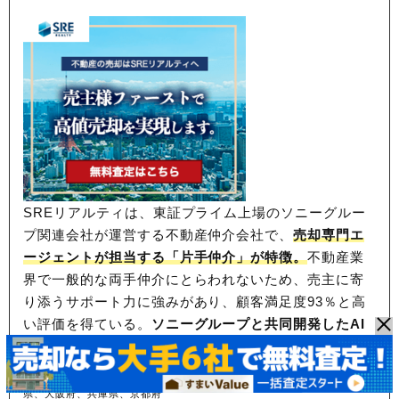
SREリアルティは、東証プライム上場のソニーグルー
プ関連会社が運営する不動産仲介会社で、
売却専門エ
ージェントが担当する「片手仲介」が特徴。
不動産業
界で一般的な両手仲介にとらわれないため、
売主に寄
り添うサポート力に強みがあり、顧客満足度93％と高
い評価を得ている。
ソニーグループと共同開発したAI
技術を査定にも活用
しており、高値売却を目指したい
方におすすめだ。
※対応エリア：東京都、神奈川県、千葉県、埼玉
県、大阪府、兵庫県、京都府