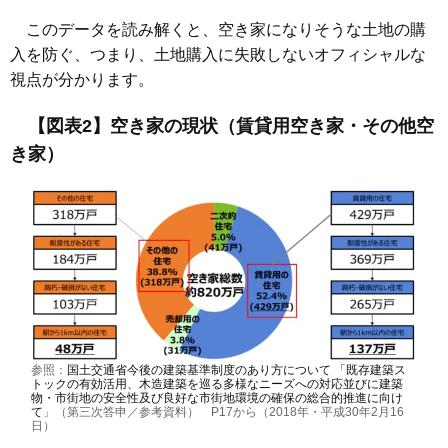
このデータを読み解くと、空き家になりそうな土地の購
入を防ぐ、つまり、土地購入に失敗しないオフィシャルな
視点が分かります。
【図表2】空き家の現状（賃貸用空き家・その他空
き家）
参照：
国土交通省今後の建築基準制度のあり方について 「既存建築ス
トックの有効活用、木造建築を巡る多様なニーズへの対応並びに建築
物・市街地の安全性及び良好な市街地環境の確保の総合的推進に向け
て
」（第三次答申／参考資料） P17から（2018年・平成30年2月16
日）