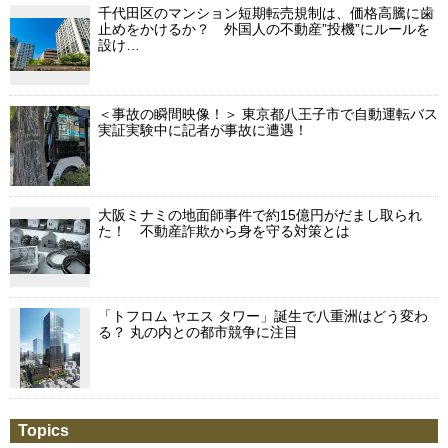
千代田区のマンション短期転売規制は、価格高騰に歯
止めをかけるか？ 外国人の不動産”投機”にルールを
設け…
＜事故の瞬間映像！＞ 東京都八王子市で自動運転バス
実証実験中に記者が事故に遭遇！
大阪ミナミの地面師事件で約15億円がだまし取られ
た！ 不動産詐欺から身を守る対策とは
「トフロム ヤエス タワー」誕生で八重洲はどう変わ
る？ 丸の内との都市競争に注目
Topics