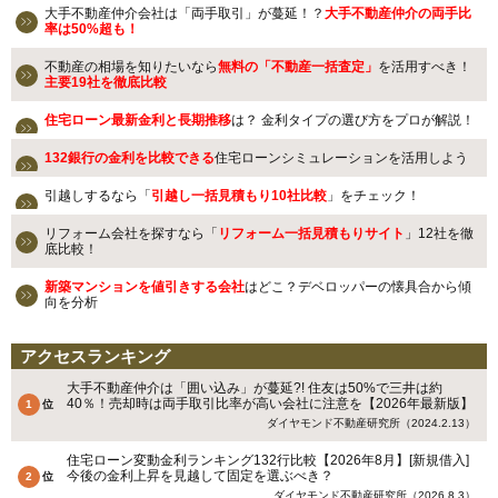
大手不動産仲介会社は「両手取引」が蔓延！？
大手不動産仲介の両手比
率は50%超も！
不動産の相場を知りたいなら
無料の「不動産一括査定」
を活用すべき！
主要19社を徹底比較
住宅ローン最新金利と長期推移
は？ 金利タイプの選び方をプロが解説！
132銀行の金利を比較できる
住宅ローンシミュレーションを活用しよう
引越しするなら「
引越し一括見積もり10社比較
」をチェック！
リフォーム会社を探すなら「
リフォーム一括見積もりサイト
」12社を徹
底比較！
新築マンションを値引きする会社
はどこ？デベロッパーの懐具合から傾
向を分析
アクセスランキング
大手不動産仲介は「囲い込み」が蔓延?! 住友は50%で三井は約
40％！売却時は両手取引比率が高い会社に注意を【2026年最新版】
ダイヤモンド不動産研究所（2024.2.13）
住宅ローン変動金利ランキング132行比較【2026年8月】[新規借入]
今後の金利上昇を見越して固定を選ぶべき？
ダイヤモンド不動産研究所（2026.8.3）