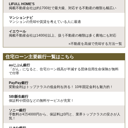
LIFULL HOME'S
掲載不動産会社は約1700社で最大級、対応する不動産の種類も幅広い
マンションナビ
マンションの売却や賃貸を考えている人に最適
イエウール
掲載不動産会社は1400社以上、扱う不動産の種類は多く農地にも対応
»不動産を高値で売却する方法一覧
住宅ローン主要銀行一覧はこちら
auじぶん銀行
「がん」になると、住宅ローン残高が半減する団体信用生命保険が無料
で付帯
PayPay銀行
変動金利はトップクラスの低金利を誇る！ 10年固定金利も魅力的！
SBI新生銀行
保証料や団信などの無料サービスが充実！
ソニー銀行
手数料が4万4000円から、保証料は0円と、業界トップクラスの安さが人
気！
りそな銀行