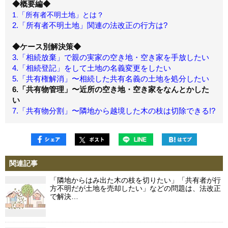
◆概要編◆
1.「所有者不明土地」とは？
2.「所有者不明土地」関連の法改正の行方は?
◆ケース別解決策◆
3.「相続放棄」で親の実家の空き地・空き家を手放したい
4.「相続登記」をして土地の名義変更をしたい
5.「共有権解消」〜相続した共有名義の土地を処分したい
6.「共有物管理」〜近所の空き地・空き家をなんとかした
い
7.「共有物分割」〜隣地から越境した木の枝は切除できる!?
関連記事
「隣地からはみ出た木の枝を切りたい」「共有者が行
方不明だが土地を売却したい」などの問題は、法改正
で解決…