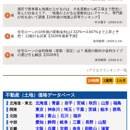
港区で将来最も地価が上がるのは、大名屋敷から町工場まで歴史に
富んだ白金エリア。「地価が上がるお屋敷街はレアケース」 専門家
が街を歩いて調査【10年後の地価上昇率ランキング】
中川寛子（2026.8.6）
住宅ローンの10年後の変動金利は2.322%〜3.847%まで上昇と予
想！ 12銀行を試算【2026年最新予測】
淡河範明（2026.2.24）
住宅ローンの金利推移（変動・固定）は？ 最新の動向や金利タイプ
の選び方も解説【2026年】
淡河範明（2026.8.3）
»アクセスランキング一覧
24時間
1週間
1カ月
不動産（土地）価格データベース
北海道
|
青森
|
岩手
|
宮城
|
秋田
|
山形
|
福島
北海道・東北
東京
|
神奈川
|
埼玉
|
千葉
|
茨城
|
栃木
|
群馬
関東
新潟
|
富山
|
石川
|
福井
北陸
愛知
|
静岡
|
岐阜
|
三重
|
長野
|
山梨
中部
大阪
|
兵庫
|
京都
|
奈良
|
和歌山
|
滋賀
近畿