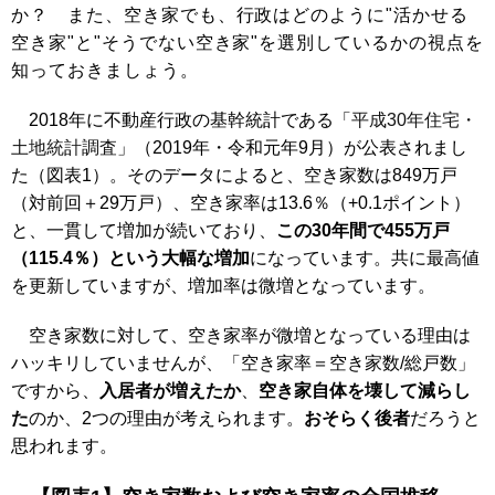
か？ また、空き家でも、行政はどのように"活かせる
空き家"と"そうでない空き家"を選別しているかの視点を
知っておきましょう。
2018年に不動産行政の基幹統計である「
平成30年住宅・
土地統計調査
」（2019年・令和元年9月）が公表されまし
た（図表1）。そのデータによると、空き家数は849万戸
（対前回＋29万戸）、空き家率は13.6％（+0.1ポイント）
と、一貫して増加が続いており、
この30年間で455万戸
（115.4％）という大幅な増加
になっています。共に最高値
を更新していますが、増加率は微増となっています。
空き家数に対して、空き家率が微増となっている理由は
ハッキリしていませんが、「空き家率＝空き家数/総戸数」
ですから、
入居者が増えたか
、
空き家自体を壊して減らし
た
のか、2つの理由が考えられます。
おそらく後者
だろうと
思われます。