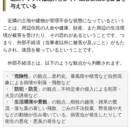
与えている
近隣の土地や建物が管理不全な状態になっているという
ことは、周辺住民の人命や健康、財産、また周辺の生活環
境が被害を受けたり、その恐れがあるということです。つ
まり、外部不経済（当事者以外に被害が及ぶこと）がもた
らされ、迷惑を被っているということです。
外部不経済とは、以下のような観点から判断されます。
・「
危険性
」の観点…老朽化、暴風雨や積雪など自然現
象による倒壊や剥落・飛散など
・「
防犯・防災
」の観点…不特定者の侵入による犯罪・
火災の誘発など
・「
生活環境や景観
」の観点…樹枝の越境・雑草の繁
茂・落ち葉の著しい飛散、ごみの不法投棄、野良猫や犬
などの動物が住み着いている、病害虫が発生したりして
衛生の悪化・悪臭の発生など