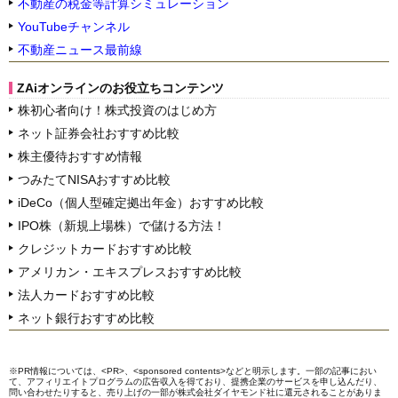
不動産の税金等計算シミュレーション
YouTubeチャンネル
不動産ニュース最前線
ZAiオンラインのお役立ちコンテンツ
株初心者向け！株式投資のはじめ方
ネット証券会社おすすめ比較
株主優待おすすめ情報
つみたてNISAおすすめ比較
iDeCo（個人型確定拠出年金）おすすめ比較
IPO株（新規上場株）で儲ける方法！
クレジットカードおすすめ比較
アメリカン・エキスプレスおすすめ比較
法人カードおすすめ比較
ネット銀行おすすめ比較
※PR情報については、<PR>、<sponsored contents>などと明示します。一部の記事におい
て、アフィリエイトプログラムの広告収入を得ており、提携企業のサービスを申し込んだり、
問い合わせたりすると、売り上げの一部が株式会社ダイヤモンド社に還元されることがありま