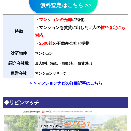
無料査定はこちら >>
・
マンションの売却
に特化
・マンションを賃貸に出したい人の
賃料査定にも
特徴
対応
・
2500社
の不動産会社と提携
対応物件
マンション
紹介会社数
最大9社（売却・買取6社、賃貸3社）
運営会社
マンションリサーチ
＞＞マンションナビの詳細記事はこちら
◆リビンマッチ