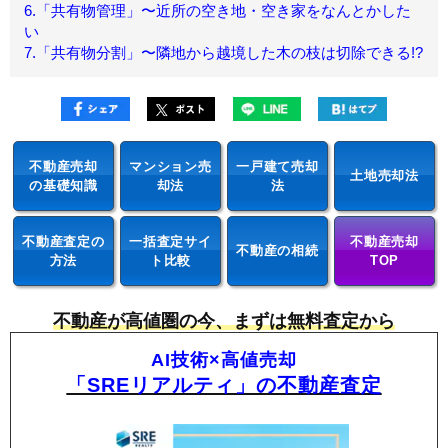
6.「共有物管理」〜近所の空き地・空き家をなんとかした
い
7.「共有物分割」〜隣地から越境した木の枝は切除できる!?
不動産売却
マンション売
一戸建て売却
土地売却法
の基礎知識
却法
法
不動産査定の
一括査定サイ
不動産売却
不動産の相続
方法
ト比較
TOP
不動産が高値圏の今、まずは無料査定から
AI技術×高値売却
「SREリアルティ」の不動産査定