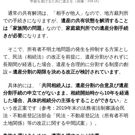
争族を避けるために遺言を（画像：PIXTA）
通常の共有解消は、「相手が他人」なので、地方裁判所
での手続きになりますが、
遺産の共有状態を解消すること
は「家族間の問題」
なので、
家庭裁判所での遺産分割手続
きが必要
になります。
そこで、所有者不明土地問題の発生を抑制する方策とし
て、民法（相続法）の改正を前提に、遺産分割がされずに
長期間が経過した場合、遺産を合理的に分割する制度の創
設＝
遺産分割の期限を決める改正が検討されています
。
具体的には、「
共同相続人は、遺産分割の合意及び遺産
分割手続の申立てがないまま、相続開始時から10年を経過
した場合、具体的相続分の主張をすることができない
」と
いう改正案です（参考：
2019年末の法務省法制審議会民
法・不動産登記法部会「民法・不動産登記法（所有者不明
土地関係）等の改正に関する中間試案
」）。