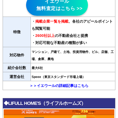
イエウール
無料査定はこちら >>
・
掲載企業一覧を掲載
、各社のアピールポイント
も閲覧可能
特徴
・
2600社以上
の不動産会社と提携
・対応可能な不動産の種類が多い
マンション、戸建て、土地、投資用物件、ビル、店舗、工
対応物件
場、倉庫、農地
紹介会社数
最大6社
運営会社
Speee（東京スタンダード市場上場）
＞＞イエウールの詳細記事はこちら
◆LIFULL HOME'S（ライフルホームズ）