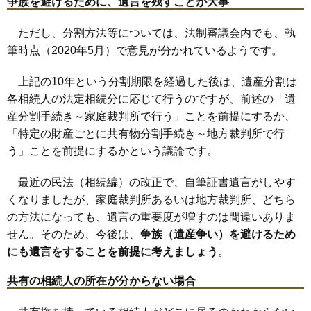
争族を避けるために、遺言を残すことが大事
ただし、分割方法等については、法制審議会内でも、執
筆時点（2020年5月）で意見が分かれているようです。
上記の10年という分割期限を経過した後は、遺産分割は
各相続人の法定相続分に応じて行うのですが、前述の「遺
産分割手続き～家庭裁判所で行う」ことを前提にするか、
「特定の財産ごとに共有物分割手続き～地方裁判所で行
う」ことを前提にするかという議論です。
最近の民法（相続編）の改正で、自筆証書遺言がしやす
くなりましたが、家庭裁判所あるいは地方裁判所、どちら
の方法になっても、遺言の重要度が増すのは間違いありま
せん。そのため、今後は、
争族（遺産争い）を避けるため
にも遺言をすることを前提に考えましょう
。
共有の相続人の所在が分からない場合