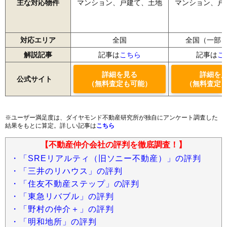
主な対応物件
マンション、戸建て、土地
マンション、戸
対応エリア
全国
全国（一部
解説記事
記事は
こちら
記事は
こ
詳細を見る
詳細を
公式サイト
（無料査定も可能）
（無料査定
※ユーザー満足度は、ダイヤモンド不動産研究所が独自にアンケート調査した
結果をもとに算定。詳しい記事は
こちら
【不動産仲介会社の評判を徹底調査！】
・「SREリアルティ（旧ソニー不動産）」の評判
・「三井のリハウス」の評判
・「住友不動産ステップ」の評判
・「東急リバブル」の評判
・「野村の仲介＋」の評判
・「明和地所」の評判