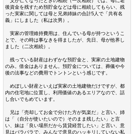
父が亡くなったときの相続（一次相続）では、母に老
後資金を残すため預貯金などは母に相続してもらい、残
った実家に関しては母と兄弟姉妹の合計5人で「共有名
義」にしました（私は次男）。
実家の管理維持費用は、住んでいる母が持つというこ
とで、その時は事なきを得ましたが、先日、母が他界し
ました（二次相続）。
残っている財産はわずかな預貯金と、実家の土地建物
のみ。借金はありません。預貯金については、葬儀や今
後の法事などの費用でトントンという感じです。
めぼしい財産といえば実家の土地建物だけですが、都
内の住宅地に位置し、利用価値のあるエリアなので、話
し合いでもめています。
兄は「売却してお金で分けた方が気楽だ」と言い、姉
は「（自分が使いたいので）そのまま残したい」と言
い、妹は「良い場所だから賃貸経営したい」と言い、意
見はバラバラで、みんなで意見のハッキリしていない私