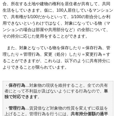
合、所在する土地や建物の権利を居住者が共有して、共同
生活をしていきます。仮に、100人居住しているマンション
で、共有権が1/100だからといって、1/100の割合分しか利
用できないというわけではなく、対象になっている物（マ
ンションの場合は部屋や共用部分など）の全部について、
その持分に応じた使用をすることができます。
また、対象となっている物を保存したり＝保存行為、管
理したり＝管理行為、変更（処分）したり＝変更行為＝す
ることができますが、これらは、以下のように共有持分に
よりできることが限られています。
・
保存行為
…対象物の現状を維持すること。全ての共有
者にとって不利益が及ばないようにする行為なので、
単
独で対応できます
。
・
管理行為
…賃貸借など対象物の性質を変えずに収益を
上げること。管理行為を行うには、
共有持分価額の過半