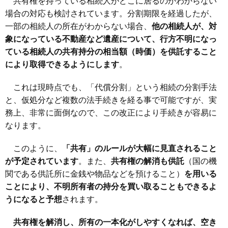
共有権を持っている相続人がどこに居るのかわからない
場合の対応も検討されています。分割期限を経過したが、
一部の相続人の所在がわからない場合、
他の相続人が、対
象になっている不動産など遺産について、行方不明になっ
ている相続人の共有持分の相当額（時価）を供託すること
により取得できるようにします
。
これは現時点でも、「代償分割」という相続の分割手法
と、仮処分など複数の法手続きを経る事で可能ですが、実
務上、非常に面倒なので、この改正により手続きが容易に
なります。
このように、
「共有」のルールが大幅に見直されること
が予定されています
。また、
共有権の解消も供託
（国の機
関である供託所に金銭や物品などを預けること）
を用いる
ことにより、不明所有者の持分を買い取ることもできるよ
うになると予想
されます。
共有権を解消し、所有の一本化がしやすくなれば、空き