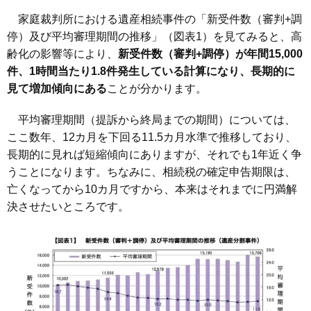
家庭裁判所における遺産相続事件の「新受件数（審判+調
停）及び平均審理期間の推移」（図表1）を見てみると、高
齢化の影響等により、
新受件数（審判+調停）が年間15,000
件、1時間当たり1.8件発生している計算になり、長期的に
見て増加傾向にある
ことが分かります。
平均審理期間（提訴から終局までの期間）については、
ここ数年、12カ月を下回る11.5カ月水準で推移しており、
長期的に見れば短縮傾向にありますが、それでも1年近く争
うことになります。ちなみに、相続税の確定申告期限は、
亡くなってから10カ月ですから、本来はそれまでに円満解
決させたいところです。