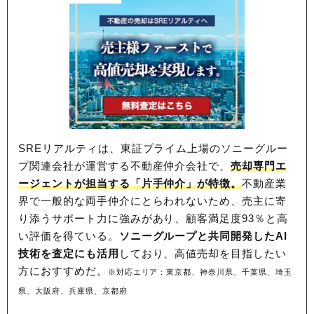
SREリアルティは、東証プライム上場のソニーグルー
プ関連会社が運営する不動産仲介会社で、
売却専門エ
ージェントが担当する「片手仲介」が特徴。
不動産業
界で一般的な両手仲介にとらわれないため、
売主に寄
り添うサポート力に強みがあり、顧客満足度93％と高
い評価を得ている。
ソニーグループと共同開発したAI
技術を査定にも活用
しており、高値売却を目指したい
方におすすめだ。
※対応エリア：東京都、神奈川県、千葉県、埼玉
県、大阪府、兵庫県、京都府