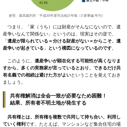
参照：最高裁判所「平成30年度司法統計年報（3 家事編 年刊）
つまり、「家（うち）には財産がそんなにないので、遺
産争いなんて関係ない」というのは、現実はその逆で、
「
遺産が限られている＝分ける財産がない＝からこそ、遺
産争いが起きている
」
という構図になっているのです
。
このように、
遺産争いが顕在化する可能性が高くなりま
すから、多くの実務家が言っているとおり、できるだけ共
有名義での相続は避けた方がよい
ということを覚えておき
ましょう。
共有権解消は全会一致が必要なため困難！
結果、所有者不明土地が発生する
共有権とは、所有権を複数で共同して持ち合い、利用し
ていく権利
です。たとえば、マンションなど集合住宅の場