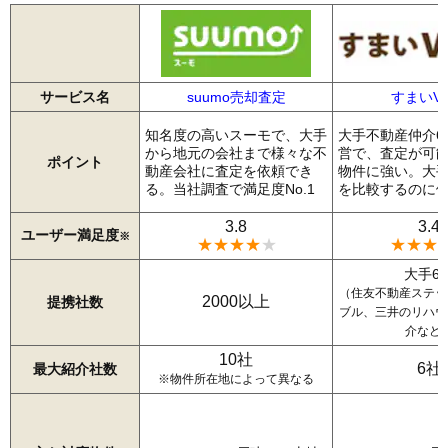
サービス名
suumo売却査定
すまいVa
知名度の高いスーモで、大手
大手不動産仲介6
から地元の会社まで様々な不
営で、査定が可
ポイント
動産会社に査定を依頼でき
物件に強い。大
る。当社調査で満足度No.1
を比較するのに
3.8
3.4
ユーザー満足度
※
★★★★
★
★★★
大手6
（住友不動産ステッ
2000以上
提携社数
ブル、三井のリハウ
介など
10社
6社
最大紹介社数
※物件所在地によって異なる