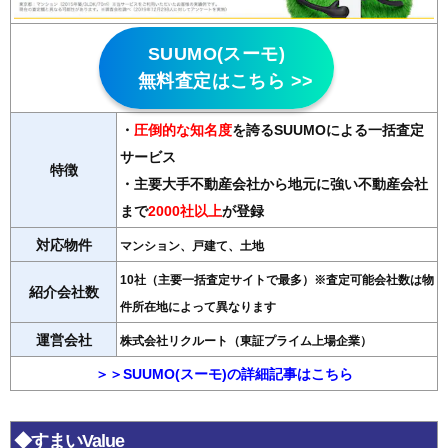
SUUMO(スーモ)
無料査定はこちら >>
・
圧倒的な知名度
を誇るSUUMOによる一括査定
サービス
特徴
・主要大手不動産会社から地元に強い不動産会社
まで
2000社以上
が登録
対応物件
マンション、戸建て、土地
10社（主要一括査定サイトで最多）※査定可能会社数は物
紹介会社数
件所在地によって異なります
運営会社
株式会社リクルート（東証プライム上場企業）
＞＞SUUMO(スーモ)の詳細記事はこちら
◆すまいValue