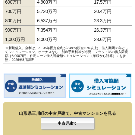
600万円
4,903万円
17.5万円
700万円
5,720万円
20.4万円
800万円
6,537万円
23.3万円
900万円
7,354万円
26.3万円
1,000万円
8,000万円
28.6万円
※新規借入。金利は、21-35年固定金利が2.49%(頭金10%以上)、借入期間35年とし
てシミュレーション。ボーナスなし、別途手数料等が必要。フラット35の借入限度
額は8,000万円。
住宅ローン借入可能額シミュレーション（年収から計算）
」を参
照。2026年8月調査
山形県三川町の中古戸建て、中古マンションを見る
中古戸建て