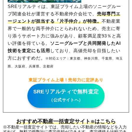
SREリアルティは、東証プライム上場のソニーグルー
プ関連会社が運営する不動産仲介会社で、
売却専門エ
ージェントが担当する「片手仲介」が特徴。
不動産業
界で一般的な両手仲介にとらわれないため、
売主に寄
り添うサポート力に強みがあり、顧客満足度93％と高
い評価を得ている。
ソニーグループと共同開発したAI
技術を査定にも活用
しており、高値売却を目指したい
方におすすめだ。
※対応エリア：東京都、神奈川県、千葉県、埼玉
県、大阪府、兵庫県、京都府
東証プライム上場！売却力に定評あり
SREリアルティで無料査定
（公式サイトへ）
おすすめ不動産一括査定サイト
はこちら
※
※不動産一括査定サイトでは、売却したい不動産の情報などを入力
すれば、無料で複数社に査定依頼ができます。査定価格を比較でき