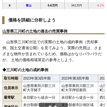
6
青山
0.6万円
341万円
-6.2%
価格を詳細に分析しよう
山形県三川町の土地の過去の売買事例
山形県三川町付近での実際の土地の成約事例（売却事
例、国土交通省公開）を見てみよう。実際の売買は、さま
ざまな物件が含まれているため、価格はかなりバラバラだ
が、 土地の価格相場算定の参考としよう。
◆三川町の土地の成約事例
取引時期
2023年第3四半期
2023年第3四半期
20
山形県東田川郡三川
山形県東田川郡三川
山形
住居表示
町大字猪子
町大字押切新田
町大
最寄駅
余目駅から徒歩ー分
余目駅から徒歩ー分
西袋
未分類都市計画区域
未分類都市計画区域
未分
用途区分