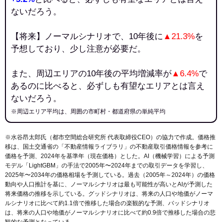
ないだろう。
【将来】ノーマルシナリオで、10年後に
▲21.3%
を
予想しており、少し注意が必要だ。
また、周辺エリアの10年後の平均増減率が
▲6.4%
で
あるのに比べると、必ずしも有望なエリアとは言え
ないだろう。
※周辺エリア平均は、周囲の市町村・都道府県の単純平均
※水谷昂太郎氏（都市空間総合研究所 代表取締役CEO）の協力で作成。価格推
移は、国土交通省の「
不動産情報ライブラリ
」の不動産取引価格情報を参考に
価格を予測、2024年を基準年（現在価格）とした。AI（機械学習）による予測
モデル「LightGBM」の手法で2005年〜2024年までの取引データを学習し、
2025年〜2034年の価格相場を予測している。過去（2005年～2024年）の価格
動向や人口推計を基に、ノーマルシナリオは最も可能性が高いとAIが予測した
将来価格の推移を示している。グッドシナリオは、将来の人口や地価がノーマ
ルシナリオに比べて約1.1倍で推移した場合の楽観的な予測、バッドシナリオ
は、将来の人口や地価がノーマルシナリオに比べて約0.9倍で推移した場合の悲