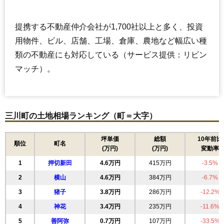
提携する不動産仲介会社が1,700社以上と多く、投資
用物件、ビル、店舗、工場、倉庫、農地など幅広い種
類の不動産にも対応している（サービス提供：リビン
マッチ）。
三川町の土地相場ランキング（町＝大字）
坪単価
総額
10年前比
順位
町名
(万円)
(万円)
変動率
1
押切新田
4.6万円
415万円
-3.5%
2
横山
4.6万円
384万円
-6.7%
3
猪子
3.8万円
286万円
-12.2%
4
神花
3.4万円
235万円
-11.6%
5
善阿弥
0.7万円
107万円
-33.5%