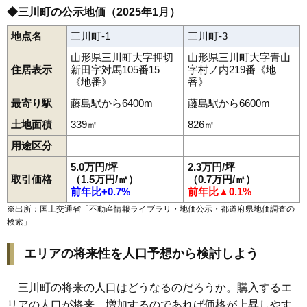
◆三川町の公示地価（2025年1月）
地点名
三川町-1
三川町-3
山形県三川町大字押切
山形県三川町大字青山
住居表示
新田字対馬105番15
字村ノ内219番《地
《地番》
番》
最寄り駅
藤島駅から6400m
藤島駅から6600m
土地面積
339㎡
826㎡
用途区分
5.0万円/坪
2.3万円/坪
取引価格
（1.5万円/㎡）
（0.7万円/㎡）
前年比+0.7%
前年比▲0.1%
※出所：国土交通省「
不動産情報ライブラリ・地価公示・都道府県地価調査の
検索
」
エリアの将来性を人口予想から検討しよう
三川町の将来の人口はどうなるのだろうか。購入するエ
リアの人口が将来、増加するのであれば価格が上昇しやす