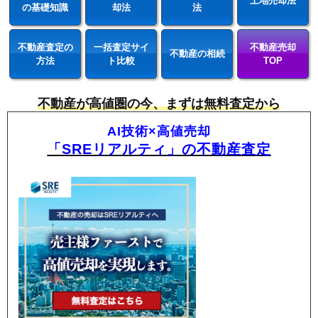
土地売却法
の基礎知識
却法
法
不動産査定の
一括査定サイ
不動産売却
不動産の相続
方法
ト比較
TOP
不動産が高値圏の今、まずは無料査定から
AI技術×高値売却
「SREリアルティ」の不動産査定