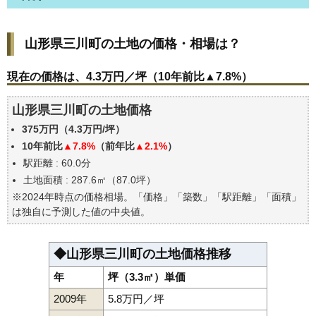
山形県三川町の土地の価格・相場は？
山形県三川町の土地の価格・相場は？
現在の価格は、4.3万円／坪（10年前比▲7.8%）
価格を詳細に分析しよう
現在の価格は、4.3万円／坪（10年前比▲7.8%）
山形県三川町の土地の過去の売買事例
山形県三川町の土地価格
公示地価はいくら
375万円（4.3万円/坪）
エリアの将来性を人口予想から検討しよう
10年前比
▲7.8%
（前年比
▲2.1%
）
自分の年収でいくらの不動産が買える？
駅距離 : 60.0分
土地面積 : 287.6㎡（87.0坪）
※2024年時点の価格相場。「価格」「築数」「駅距離」「面積」
は独自に予測した値の中央値。
◆山形県三川町の土地価格推移
年
坪（3.3㎡）単価
2009年
5.8万円／坪