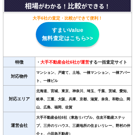
大手6社の査定・比較ができて便利！
すまいValue
無料査定はこちら>>
特徴
・
大手不動産会社6社が運営
する一括査定サイト
マンション、戸建て、土地、一棟マンション、一棟アパー
対応物件
ト、一棟ビル
北海道、宮城、東京、神奈川、埼玉、千葉、茨城、愛知、
対応エリア
岐阜、三重、大阪、兵庫、京都、滋賀、奈良、和歌山、岡
山、広島、福岡、佐賀
大手不動産会社6社（東急リバブル、住友不動産ステッ
運営会社
プ、三井のリハウス、三菱地所の住まいリレー、野村の仲
介＋、小田急不動産）