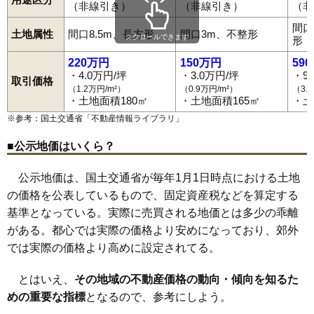
（非線引き）
（非線引き）
（非
間口
土地属性
間口8.5m、長方形
間口3m、不整形
スクロールできます
形
220万円
150万円
59
・4.0万円/坪
・3.0万円/坪
・9
取引価格
（1.2万円/m²）
（0.9万円/m²）
（3.
・土地面積180㎡
・土地面積165㎡
・土
※参考：国土交通省「
不動産情報ライブラリ
」
■公示地価はいくら？
公示地価は、国土交通省が毎年1月1日時点における土地
の価格を公表しているもので、固定資産税などを算定する
基準となっている。実際に売買される地価とは多少の乖離
がある。都心では実際の価格より安めになっており、郊外
では実際の価格より高めに設定されてる。
とはいえ、
その地域の不動産価格の動向・傾向を知るた
めの重要な指標
となるので、参考にしよう。