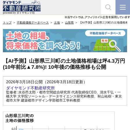
トップ
不動産価格データベース
土地
山形県
【AI予測】山形県三川町の土地価格相場は坪
【AI予測】山形県三川町の土地価格相場は坪4.3万円
(10年前比▲7.8%)! 10年後の価格推移も公開
2026年3月18日公開（2026年3月18日更新）
ダイヤモンド不動産研究所
監修者:
水谷昂太郎・都市空間総合研究所 代表取締役CEO
、
清水千弘・一
橋大学 大学院ソーシャル・データサイエンス研究科教授
、
秋山祐樹・東京
都市大学 建築都市デザイン学部都市工学科教授