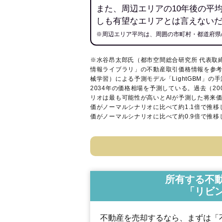
また、周辺エリアの10年後の平
しも有望なエリアとは言えない
※周辺エリア平均は、周囲の市町村・都道府県
※水谷昂太郎氏（都市空間総合研究所 代表取
情報ライブラリ
」の不動産取引価格情報を参考
械学習）による予測モデル「LightGBM」の手
2034年の価格相場を予測している。過去（2
リオは最も可能性が高いとAIが予測した将来
価がノーマルシナリオに比べて約1.1倍で推
価がノーマルシナリオに比べて約0.9倍で推
所有する不
「リビ
不動産を売却するなら、まずは「