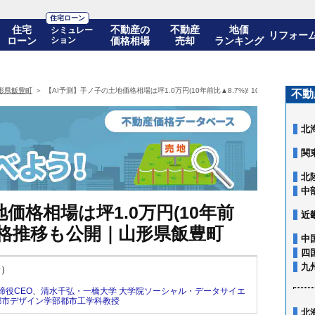
住宅ローン
住宅
不動産の
不動産
地価
シミュレー
リフォー
ローン
ション
価格相場
売却
ランキング
形県飯豊町
【AI予測】手ノ子の土地価格相場は坪1.0万円(10年前比▲8.7%)! 10年後の価格推
不動
北
関
北
中
価格相場は坪1.0万円(10年前
近
後の価格推移も公開｜山形県飯豊町
中
四
九
新）
締役CEO
、
清水千弘・一橋大学 大学院ソーシャル・データサイエ
都市デザイン学部都市工学科教授
北