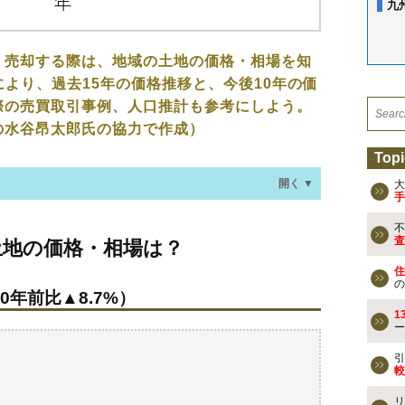
九
、売却する際は、地域の土地の価格・相場を知
により、過去15年の価格推移と、今後10年の価
際の売買取引事例、人口推計も参考にしよう。
の水谷昂太郎氏の協力で作成）
Topi
開く ▼
大
手
不
格・相場は？
査
土地の価格・相場は？
0年前比▲8.7%）
住
の
0年前比▲8.7%）
なる？
1
ー
去の売買事例
検討しよう
引
較
買える？
リ