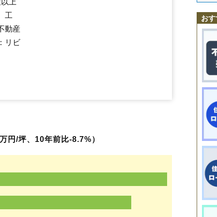
社以上
黒沢
萩生駅
小白川
羽前椿駅
添川
椿
手ノ子駅
手ノ子
中
萩生
、工
おす
不動産
：リビ
円/坪、10年前比-8.7%）