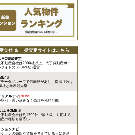
産会社 ＆ 一括査定サイトはこちら
UMO売却査定
載不動産会社は2000社以上、大手負動産ポー
ルサイトのSUUMOが運営
ME4U
TTデータグループで信頼感があり、提携社数は
00社と業界最大級
REリアルティ
[NEW!]
手取引・囲い込みなく売却を依頼可能
ULL HOME'S
載不動産会社は約1700社で最大級、対応する
動産の種類も幅広い
ンションナビ
ンションの売却や賃貸を考えている人に最適