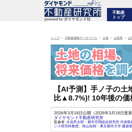
不動産
トップ
トップ
不動産価格データベース
土地
山形県
山
【AI予測】手ノ子の土地
比▲8.7%)! 10年
2026年3月18日公開（2026年3月18日更
ダイヤモンド不動産研究所
監修者:
水谷昂太郎・都市空間総合研究所 代表取
ンス研究科教授
、
秋山祐樹・東京都市大学 建築