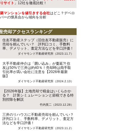
りサイト
」12社を徹底比較！
築マンションを値引きする会社
はどこ？デベロ
パーの懐具合から傾向を分析
産売却アクセスランキング
住友不動産ステップ（旧住友不動産販売）に
売却を頼んでいい？ 評判口コミ、手数料
率、デメリット、査定方法などを辛口評価！
ダイヤモンド不動産研究所（2023.11.7）
大手不動産仲介は「囲い込み」が蔓延?! 住
友は50%で三井は約40％！売却時は両手取
引比率が高い会社に注意を【2026年最新
版】
ダイヤモンド不動産研究所（2024.2.13）
【2026年版】土地売却で税金はいくらかか
る？ 計算シミュレーションと節税できる特
別控除を解説
竹内英二（2023.12.28）
三井のリハウスに不動産売却を頼んでいい？
評判口コミ、手数料率、デメリット、査定方
法などを辛口評価！
ダイヤモンド不動産研究所（2023.11.2）