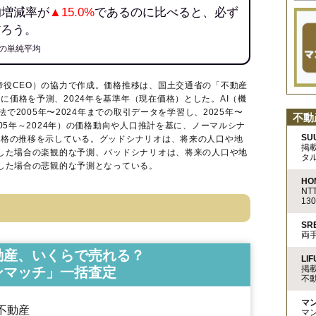
均増減率が
▲15.0%
であるのに比べると、必ず
だろう。
の単純平均
締役CEO）の協力で作成。価格推移は、国土交通省の「
不動産
に価格を予測、2024年を基準年（現在価格）とした。AI（機
法で2005年〜2024年までの取引データを学習し、2025年〜
不動
005年～2024年）の価格動向や人口推計を基に、ノーマルシナ
SU
価格の推移を示している。グッドシナリオは、将来の人口や地
掲
移した場合の楽観的な予測、バッドシナリオは、将来の人口や地
タ
移した場合の悲観的な予測となっている。
HO
N
13
S
両
動産、いくらで売れる？
LIF
掲
ンマッチ」一括査定
不
マ
不動産
マ