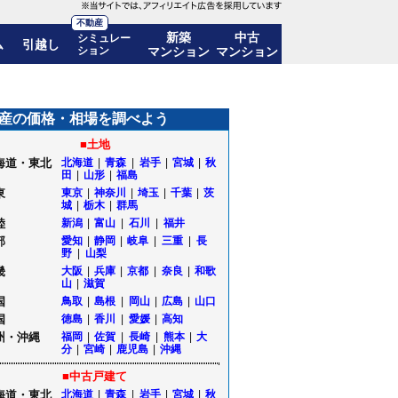
不動産
新築
中古
シミュレー
ム
引越し
ション
マンション
マンション
移も公開｜山形県飯豊町
産の価格・相場を調べよう
■土地
海道・東北
北海道
|
青森
|
岩手
|
宮城
|
秋
田
|
山形
|
福島
東
東京
|
神奈川
|
埼玉
|
千葉
|
茨
城
|
栃木
|
群馬
陸
新潟
|
富山
|
石川
|
福井
部
愛知
|
静岡
|
岐阜
|
三重
|
長
野
|
山梨
畿
大阪
|
兵庫
|
京都
|
奈良
|
和歌
山
|
滋賀
国
鳥取
|
島根
|
岡山
|
広島
|
山口
国
徳島
|
香川
|
愛媛
|
高知
州・沖縄
福岡
|
佐賀
|
長崎
|
熊本
|
大
分
|
宮崎
|
鹿児島
|
沖縄
■中古戸建て
海道・東北
北海道
|
青森
|
岩手
|
宮城
|
秋