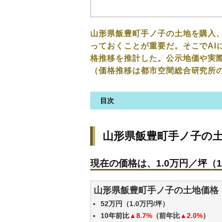
山形県飯豊町手ノ子の土地を購入
っておくことが重要だ。そこでAI
格推移を推計した。公示地価や実
（価格推移は都市空間総合研究所
目次
山形県飯豊町手ノ子の土地の価
山形県飯豊町手ノ子の
現在の価格は、1.0万円／坪（1
価格を詳細に分析しよう
現在の価格は、1.0万円／坪（1
駅からの徒歩距離で価格はどう
山形県飯豊町手ノ子の土地の過
山形県飯豊町手ノ子の土地価格
エリアの将来性を人口予想から
52万円（1.0万円/坪）
自分の年収でいくらの不動産が
10年前比
▲8.7%
（前年比
▲2.0%
）