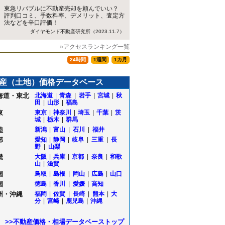
東急リバブルに不動産売却を頼んでいい？
評判口コミ、手数料率、デメリット、査定方
法などを辛口評価！
ダイヤモンド不動産研究所（2023.11.7）
»アクセスランキング一覧
24時間
1週間
1カ月
産（土地）価格データベース
海道・東北
北海道
|
青森
|
岩手
|
宮城
|
秋
田
|
山形
|
福島
東
東京
|
神奈川
|
埼玉
|
千葉
|
茨
城
|
栃木
|
群馬
陸
新潟
|
富山
|
石川
|
福井
部
愛知
|
静岡
|
岐阜
|
三重
|
長
野
|
山梨
畿
大阪
|
兵庫
|
京都
|
奈良
|
和歌
山
|
滋賀
国
鳥取
|
島根
|
岡山
|
広島
|
山口
国
徳島
|
香川
|
愛媛
|
高知
州・沖縄
福岡
|
佐賀
|
長崎
|
熊本
|
大
分
|
宮崎
|
鹿児島
|
沖縄
>>不動産価格・相場データベーストップ