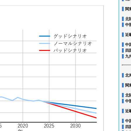
関
北
中
近
中
四
九
北
関
北
中
近
中
四