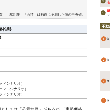
も
新
築数」「駅距離」「面積」は独自に予測した値の中央値。
ッ
不動
格推移
価
グッドシナリオ）
ノーマルシナリオ）
バッドシナリオ）
としては「公示地価」があるが、"実勢価格