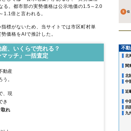
る。都市部の実勢価格は公示地価の1.5～2.0
～1.1倍と言われる。
指標がないため、当サイトでは市区町村単
勢価格をAIで推計した。
動産、いくらで売れる？
不動
ンマッチ」一括査定
北
関
不動産
北
ろう。
中
近
で、現
でき
中
四
け取れ
九