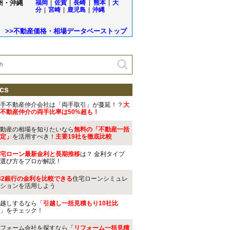
州・沖縄
福岡
|
佐賀
|
長崎
|
熊本
|
大
分
|
宮崎
|
鹿児島
|
沖縄
>>不動産価格・相場データベーストップ
cs
手不動産仲介会社は「両手取引」が蔓延！？
大
不動産仲介の両手比率は50%超も！
動産の相場を知りたいなら
無料の「不動産一括
定」
を活用すべき！
主要19社を徹底比較
宅ローン最新金利と長期推移
は？ 金利タイプ
選び方をプロが解説！
32銀行の金利を比較できる
住宅ローンシミュレ
ションを活用しよう
越しするなら「
引越し一括見積もり10社比
」をチェック！
フォーム会社を探すなら「
リフォーム一括見積