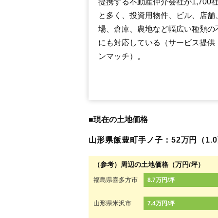
提携する不動産仲介会社が1,700
と多く、投資用物件、ビル、店舗
場、倉庫、農地など幅広い種類の
にも対応している（サービス提供
ンマッチ）。
■現在の土地価格
山形県飯豊町手ノ子：52万円（1.0万
（参考）周辺の土地価格（万円/坪）
福島県喜多方市
8.7万円/坪
山形県米沢市
7.4万円/坪