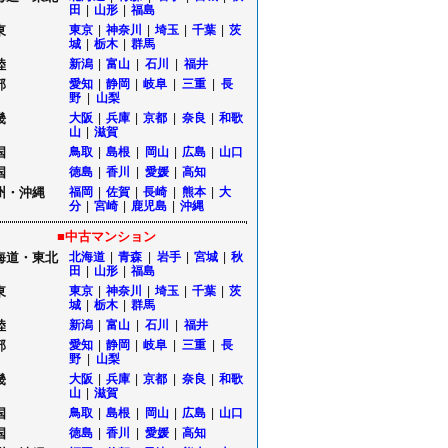
田
|
山形
|
福島
東
東京
|
神奈川
|
埼玉
|
千葉
|
茨
城
|
栃木
|
群馬
陸
新潟
|
富山
|
石川
|
福井
部
愛知
|
静岡
|
岐阜
|
三重
|
長
野
|
山梨
畿
大阪
|
兵庫
|
京都
|
奈良
|
和歌
山
|
滋賀
国
鳥取
|
島根
|
岡山
|
広島
|
山口
国
徳島
|
香川
|
愛媛
|
高知
州・沖縄
福岡
|
佐賀
|
長崎
|
熊本
|
大
分
|
宮崎
|
鹿児島
|
沖縄
■中古マンション
海道・東北
北海道
|
青森
|
岩手
|
宮城
|
秋
田
|
山形
|
福島
東
東京
|
神奈川
|
埼玉
|
千葉
|
茨
城
|
栃木
|
群馬
陸
新潟
|
富山
|
石川
|
福井
部
愛知
|
静岡
|
岐阜
|
三重
|
長
野
|
山梨
畿
大阪
|
兵庫
|
京都
|
奈良
|
和歌
山
|
滋賀
国
鳥取
|
島根
|
岡山
|
広島
|
山口
国
徳島
|
香川
|
愛媛
|
高知