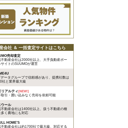
産会社 ＆ 一括査定サイトはこちら
UMO売却査定
載不動産会社は2000社以上、大手負動産ポー
ルサイトのSUUMOが運営
ME4U
TTデータグループで信頼感があり、提携社数は
00社と業界最大級
REリアルティ
[NEW!]
手取引・囲い込みなく売却を依頼可能
エウール
載不動産会社は1400社以上、扱う不動産の種
は多く農地にも対応
ULL HOME'S
載不動産会社は約1700社で最大級、対応する