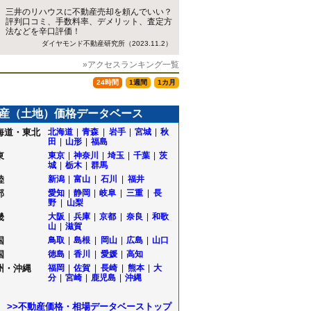
三井のリハウスに不動産売却を頼んでいい？
評判口コミ、手数料率、デメリット、査定方
法などを辛口評価！
ダイヤモンド不動産研究所（2023.11.2）
»アクセスランキング一覧
24時間
1週間
1カ月
産（土地）価格データベース
海道・東北
北海道
|
青森
|
岩手
|
宮城
|
秋
田
|
山形
|
福島
東
東京
|
神奈川
|
埼玉
|
千葉
|
茨
城
|
栃木
|
群馬
陸
新潟
|
富山
|
石川
|
福井
部
愛知
|
静岡
|
岐阜
|
三重
|
長
野
|
山梨
畿
大阪
|
兵庫
|
京都
|
奈良
|
和歌
山
|
滋賀
国
鳥取
|
島根
|
岡山
|
広島
|
山口
国
徳島
|
香川
|
愛媛
|
高知
州・沖縄
福岡
|
佐賀
|
長崎
|
熊本
|
大
分
|
宮崎
|
鹿児島
|
沖縄
>>不動産価格・相場データベーストップ