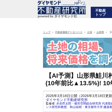
不動産
トップ
トップ
不動産価格データベース
土地
山形県
【
【AI予測】山形県鮭川
(10年前比▲13.5%)!
2026年3月18日公開（2026年3月18日更
ダイヤモンド不動産研究所
監修者:
水谷昂太郎・都市空間総合研究所 代表取
ンス研究科教授
、
秋山祐樹・東京都市大学 建築