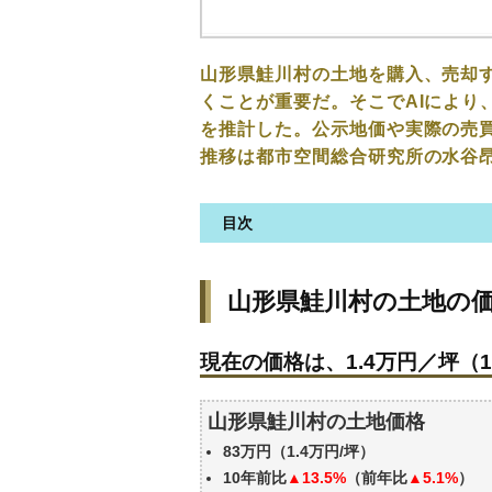
山形県鮭川村の土地を購入、売却
くことが重要だ。そこでAIにより
を推計した。公示地価や実際の売
推移は都市空間総合研究所の水谷
目次
山形県鮭川村の土地の価格・相
山形県鮭川村の土地の
現在の価格は、1.4万円／坪（1
価格を詳細に分析しよう
現在の価格は、1.4万円／坪（1
駅からの徒歩距離で価格はどう
山形県鮭川村の土地の過去の売
山形県鮭川村の土地価格
エリアの将来性を人口予想から
83万円（1.4万円/坪）
自分の年収でいくらの不動産が
10年前比
▲13.5%
（前年比
▲5.1%
）