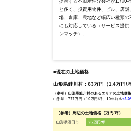
提携する不動産仲介会社が1,700
と多く、投資用物件、ビル、店舗
場、倉庫、農地など幅広い種類の
にも対応している（サービス提供
ンマッチ）。
■現在の土地価格
山形県鮭川村：83万円（1.4万円/坪
（参考）山形県鮭川村のあるエリアの土地価
山形県：777万円（10万円/坪、10年前比
+8.
（参考）周辺の土地価格（万円/坪）
山形県酒田市
9.2万円/坪