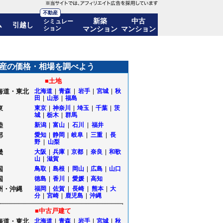
不動産
新築
中古
シミュレー
ム
引越し
ション
マンション
マンション
産の価格・相場を調べよう
■土地
海道・東北
北海道
|
青森
|
岩手
|
宮城
|
秋
田
|
山形
|
福島
東
東京
|
神奈川
|
埼玉
|
千葉
|
茨
城
|
栃木
|
群馬
陸
新潟
|
富山
|
石川
|
福井
部
愛知
|
静岡
|
岐阜
|
三重
|
長
野
|
山梨
畿
大阪
|
兵庫
|
京都
|
奈良
|
和歌
山
|
滋賀
国
鳥取
|
島根
|
岡山
|
広島
|
山口
国
徳島
|
香川
|
愛媛
|
高知
州・沖縄
福岡
|
佐賀
|
長崎
|
熊本
|
大
分
|
宮崎
|
鹿児島
|
沖縄
■中古戸建て
海道・東北
北海道
|
青森
|
岩手
|
宮城
|
秋