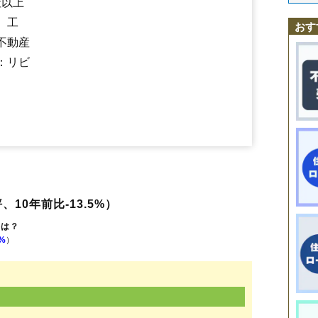
社以上
京塚
羽前豊里駅
佐渡
中渡
庭月
曲川
、工
おす
不動産
：リビ
、10年前比-13.5%）
格は？
0%
）