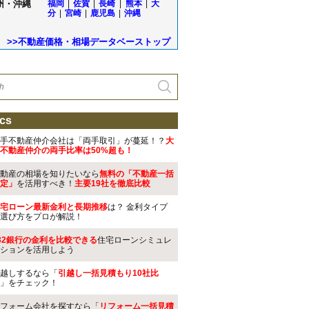
州・沖縄
福岡
|
佐賀
|
長崎
|
熊本
|
大
分
|
宮崎
|
鹿児島
|
沖縄
>>不動産価格・相場データベーストップ
cs
手不動産仲介会社は「両手取引」が蔓延！？
大
不動産仲介の両手比率は50%超も！
動産の相場を知りたいなら
無料の「不動産一括
定」
を活用すべき！
主要19社を徹底比較
宅ローン最新金利と長期推移
は？ 金利タイプ
選び方をプロが解説！
32銀行の金利を比較できる
住宅ローンシミュレ
ションを活用しよう
越しするなら「
引越し一括見積もり10社比
」をチェック！
フォーム会社を探すなら「
リフォーム一括見積