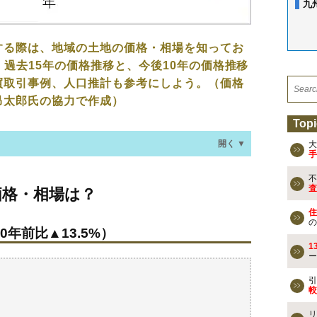
九
する際は、地域の土地の価格・相場を知ってお
、過去15年の価格推移と、今後10年の価格推移
買取引事例、人口推計も参考にしよう。（価格
昂太郎氏の協力で作成）
Topi
開く ▼
大
手
不
場は？
査
価格・相場は？
0年前比▲13.5%）
住
の
0年前比▲13.5%）
なる？
1
ー
買事例
検討しよう
引
較
買える？
リ