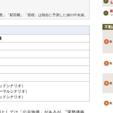
も
新
築数」「駅距離」「面積」は独自に予測した値の中央値。
ッ
不動
価
グッドシナリオ）
ノーマルシナリオ）
バッドシナリオ）
としては「公示地価」があるが、"実勢価格