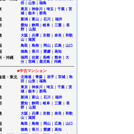
田
|
山形
|
福島
東
東京
|
神奈川
|
埼玉
|
千葉
|
茨
城
|
栃木
|
群馬
陸
新潟
|
富山
|
石川
|
福井
部
愛知
|
静岡
|
岐阜
|
三重
|
長
野
|
山梨
畿
大阪
|
兵庫
|
京都
|
奈良
|
和歌
山
|
滋賀
国
鳥取
|
島根
|
岡山
|
広島
|
山口
国
徳島
|
香川
|
愛媛
|
高知
州・沖縄
福岡
|
佐賀
|
長崎
|
熊本
|
大
分
|
宮崎
|
鹿児島
|
沖縄
■中古マンション
海道・東北
北海道
|
青森
|
岩手
|
宮城
|
秋
田
|
山形
|
福島
東
東京
|
神奈川
|
埼玉
|
千葉
|
茨
城
|
栃木
|
群馬
陸
新潟
|
富山
|
石川
|
福井
部
愛知
|
静岡
|
岐阜
|
三重
|
長
野
|
山梨
畿
大阪
|
兵庫
|
京都
|
奈良
|
和歌
山
|
滋賀
国
鳥取
|
島根
|
岡山
|
広島
|
山口
国
徳島
|
香川
|
愛媛
|
高知