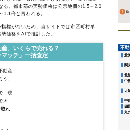
る。都市部の実勢価格は公示地価の1.5～2.0
～1.1倍と言われる。
指標がないため、当サイトでは市区町村単
勢価格をAIで推計した。
動産、いくらで売れる？
不動
ンマッチ」一括査定
北
関
不動産
北
ろう。
中
近
で、現
でき
中
四
け取れ
九