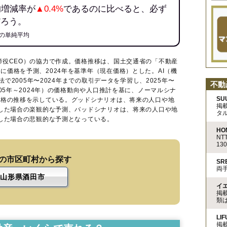
均増減率が
▲0.4%
であるのに比べると、必ず
だろう。
の単純平均
締役CEO）の協力で作成。価格推移は、国土交通省の「
不動産
に価格を予測、2024年を基準年（現在価格）とした。AI（機
法で2005年〜2024年までの取引データを学習し、2025年〜
不動
005年～2024年）の価格動向や人口推計を基に、ノーマルシナ
SU
価格の推移を示している。グッドシナリオは、将来の人口や地
掲
移した場合の楽観的な予測、バッドシナリオは、将来の人口や地
タ
移した場合の悲観的な予測となっている。
HO
N
13
の市区町村から探す
S
両
山形県酒田市
イ
掲
類
LIF
掲