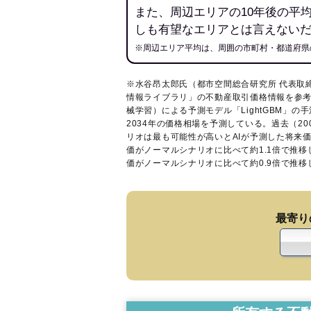
また、周辺エリアの10年後の平
しも有望なエリアとは言えない
※周辺エリア平均は、周囲の市町村・都道府県
※水谷昂太郎氏（都市空間総合研究所 代表取
情報ライブラリ
」の不動産取引価格情報を参考
械学習）による予測モデル「LightGBM」の手
2034年の価格相場を予測している。過去（2
リオは最も可能性が高いとAIが予測した将来
価がノーマルシナリオに比べて約1.1倍で推
価がノーマルシナリオに比べて約0.9倍で推
最寄り