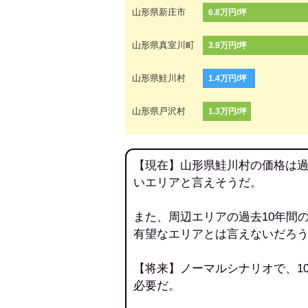
山形県新庄市
6.8万円/坪
山形県真室川町
3.9万円/坪
山形県鮭川村
1.4万円/坪
山形県戸沢村
1.3万円/坪
【現在】山形県鮭川村の価格は過
いエリアと言えそうだ。
また、周辺エリアの過去10年間
有望なエリアとは言えないだろ
【将来】ノーマルシナリオで、1
必要だ。