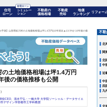
住宅ローン
住宅
不動産の
不動産
地価
シミュレー
リフォー
ローン
ション
価格相場
売却
ランキング
AI予測】山形県鮭川村の土地価格相場は坪1.4万円(10年前比▲13.5%)! 10年後の価格推移も公開
不動
北
関
北
中
村の土地価格相場は坪1.4万円
近
 10年後の価格推移も公開
中
四
九
新）
締役CEO
、
清水千弘・一橋大学 大学院ソーシャル・データサイエ
都市デザイン学部都市工学科教授
北