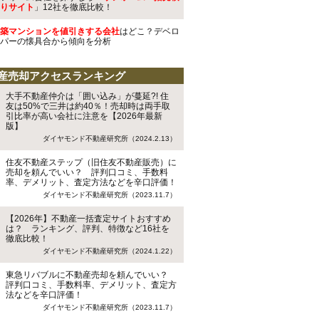
りサイト
」12社を徹底比較！
築マンションを値引きする会社
はどこ？デベロ
パーの懐具合から傾向を分析
産売却アクセスランキング
大手不動産仲介は「囲い込み」が蔓延?! 住
友は50%で三井は約40％！売却時は両手取
引比率が高い会社に注意を【2026年最新
版】
ダイヤモンド不動産研究所（2024.2.13）
住友不動産ステップ（旧住友不動産販売）に
売却を頼んでいい？ 評判口コミ、手数料
率、デメリット、査定方法などを辛口評価！
ダイヤモンド不動産研究所（2023.11.7）
【2026年】不動産一括査定サイトおすすめ
は？ ランキング、評判、特徴など16社を
徹底比較！
ダイヤモンド不動産研究所（2024.1.22）
東急リバブルに不動産売却を頼んでいい？
評判口コミ、手数料率、デメリット、査定方
法などを辛口評価！
ダイヤモンド不動産研究所（2023.11.7）