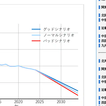
関
北
中
近
中
四
九
北
関
北
中
近
中
四