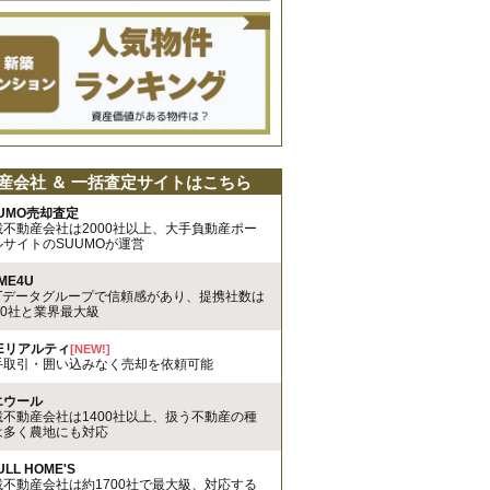
産会社 ＆ 一括査定サイトはこちら
UMO売却査定
載不動産会社は2000社以上、大手負動産ポー
ルサイトのSUUMOが運営
ME4U
TTデータグループで信頼感があり、提携社数は
00社と業界最大級
REリアルティ
[NEW!]
手取引・囲い込みなく売却を依頼可能
エウール
載不動産会社は1400社以上、扱う不動産の種
は多く農地にも対応
ULL HOME'S
載不動産会社は約1700社で最大級、対応する