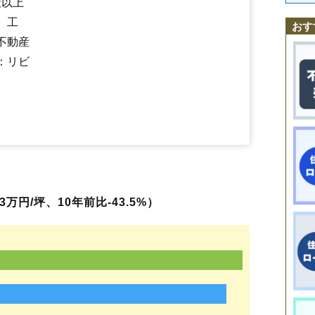
社以上
鹿畑
上石上
上奥沢
北大和久
北金丸
倉骨
黒羽田町
黒羽向町
小滝
佐久山
野崎駅
寒井
佐良土
下石上
城山
新富町
末広
須賀川
須佐木
住吉町
滝
、工
おす
親園
中央
富池
中田原
中野内
練貫
蜂巣
桧木沢
富士見
堀之内
本町
前
不動産
町島
実取
南金丸
美原
紫塚
元町
八塩
山の手
若草
若松町
野崎
：リビ
万円/坪、10年前比-43.5%）