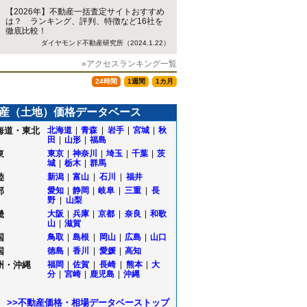
【2026年】不動産一括査定サイトおすすめ
は？ ランキング、評判、特徴など16社を
徹底比較！
ダイヤモンド不動産研究所（2024.1.22）
»アクセスランキング一覧
24時間
1週間
1カ月
産（土地）価格データベース
海道・東北
北海道
|
青森
|
岩手
|
宮城
|
秋
田
|
山形
|
福島
東
東京
|
神奈川
|
埼玉
|
千葉
|
茨
城
|
栃木
|
群馬
陸
新潟
|
富山
|
石川
|
福井
部
愛知
|
静岡
|
岐阜
|
三重
|
長
野
|
山梨
畿
大阪
|
兵庫
|
京都
|
奈良
|
和歌
山
|
滋賀
国
鳥取
|
島根
|
岡山
|
広島
|
山口
国
徳島
|
香川
|
愛媛
|
高知
州・沖縄
福岡
|
佐賀
|
長崎
|
熊本
|
大
分
|
宮崎
|
鹿児島
|
沖縄
田
>>不動産価格・相場データベーストップ