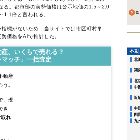
る。都市部の実勢価格は公示地価の1.5～2.0
～1.1倍と言われる。
指標がないため、当サイトでは市区町村単
勢価格をAIで推計した。
動産、いくらで売れる？
不動
ンマッチ」一括査定
北
関
不動産
北
ろう。
中
近
で、現
でき
中
四
け取れ
九
浅香
市野沢
今泉
薄葉
宇田川
大豆田
荻野目
奥沢
乙連沢
加治屋
片府