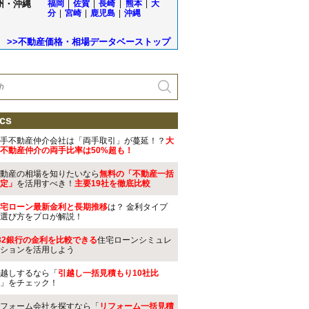
州・沖縄
福岡
|
佐賀
|
長崎
|
熊本
|
大
分
|
宮崎
|
鹿児島
|
沖縄
>>不動産価格・相場データベーストップ
cs
手不動産仲介会社は「両手取引」が蔓延！？
大
不動産仲介の両手比率は50%超も！
動産の相場を知りたいなら
無料の「不動産一括
定」
を活用すべき！
主要19社を徹底比較
宅ローン最新金利と長期推移
は？ 金利タイプ
選び方をプロが解説！
32銀行の金利を比較できる
住宅ローンシミュレ
ションを活用しよう
越しするなら「
引越し一括見積もり10社比
」をチェック！
フォーム会社を探すなら「
リフォーム一括見積