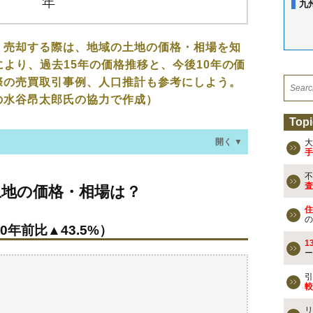
九
、売却する際は、地域の土地の価格・相場を知
により、過去15年の価格推移と、今後10年の価
際の売買取引事例、人口推計も参考にしよう。
の水谷昂太郎氏の協力で作成）
Topi
開く ▼
大
手
不
格・相場は？
査
土地の価格・相場は？
0年前比▲43.5%）
住
の
0年前比▲43.5%）
なる？
1
ー
去の売買事例
引
較
検討しよう
リ