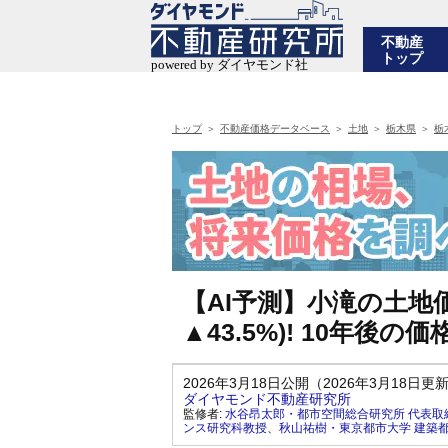
不動産
トップ
トップ
不動産価格データベース
土地
栃木県
栃
【AI予測】小滝の土地価
▲43.5%)! 10年
2026年3月18日公開（2026年3月18日更
ダイヤモンド不動産研究所
監修者:
水谷昂太郎・都市空間総合研究所 代表取
ンス研究科教授
、
秋山祐樹・東京都市大学 建築