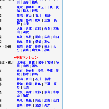
田
|
山形
|
福島
東
東京
|
神奈川
|
埼玉
|
千葉
|
茨
城
|
栃木
|
群馬
陸
新潟
|
富山
|
石川
|
福井
部
愛知
|
静岡
|
岐阜
|
三重
|
長
野
|
山梨
畿
大阪
|
兵庫
|
京都
|
奈良
|
和歌
山
|
滋賀
国
鳥取
|
島根
|
岡山
|
広島
|
山口
国
徳島
|
香川
|
愛媛
|
高知
州・沖縄
福岡
|
佐賀
|
長崎
|
熊本
|
大
分
|
宮崎
|
鹿児島
|
沖縄
■中古マンション
海道・東北
北海道
|
青森
|
岩手
|
宮城
|
秋
田
|
山形
|
福島
東
東京
|
神奈川
|
埼玉
|
千葉
|
茨
城
|
栃木
|
群馬
陸
新潟
|
富山
|
石川
|
福井
部
愛知
|
静岡
|
岐阜
|
三重
|
長
野
|
山梨
畿
大阪
|
兵庫
|
京都
|
奈良
|
和歌
山
|
滋賀
国
鳥取
|
島根
|
岡山
|
広島
|
山口
国
徳島
|
香川
|
愛媛
|
高知