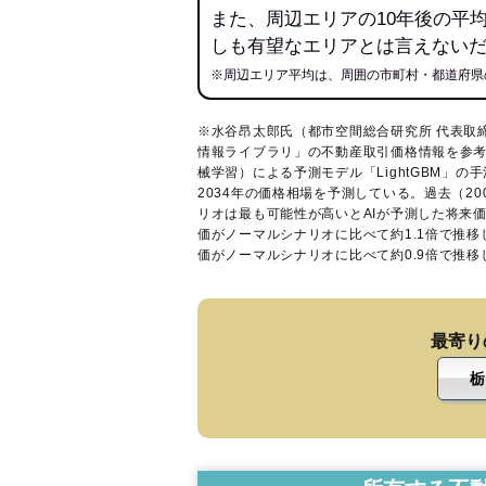
また、周辺エリアの10年後の平
しも有望なエリアとは言えない
※周辺エリア平均は、周囲の市町村・都道府県
※水谷昂太郎氏（都市空間総合研究所 代表取
情報ライブラリ
」の不動産取引価格情報を参考
械学習）による予測モデル「LightGBM」の手
2034年の価格相場を予測している。過去（2
リオは最も可能性が高いとAIが予測した将来
価がノーマルシナリオに比べて約1.1倍で推
価がノーマルシナリオに比べて約0.9倍で推
最寄り
栃