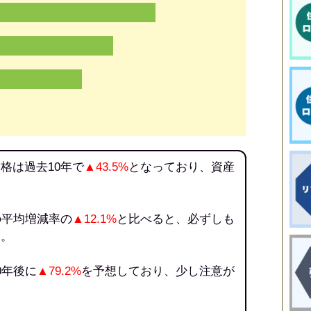
格は過去10年で
▲43.5%
となっており、資産
の平均増減率の
▲12.1%
と比べると、必ずしも
う。
0年後に
▲79.2%
を予想しており、少し注意が