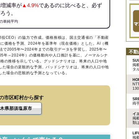
均増減率が
▲4.9%
であるのに比べると、必ず
だろう。
の単純平均
締役CEO）の協力で作成。価格推移は、国土交通省の「
不動産
に価格を予測、2024年を基準年（現在価格）とした。AI（機
法で2005年〜2024年までの取引データを学習し、2025年〜
不動
005年～2024年）の価格動向や人口推計を基に、ノーマルシナ
SU
価格の推移を示している。グッドシナリオは、将来の人口や地
掲
移した場合の楽観的な予測、バッドシナリオは、将来の人口や地
タ
移した場合の悲観的な予測となっている。
HO
N
13
の市区町村から探す
S
両
木県那須塩原市
イ
掲
類
LIF
掲