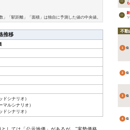
買える？
も
新
築数」「駅距離」「面積」は独自に予測した値の中央値。
ッ
不動
格推移
価
グッドシナリオ）
ノーマルシナリオ）
バッドシナリオ）
としては「公示地価」があるが、"実勢価格