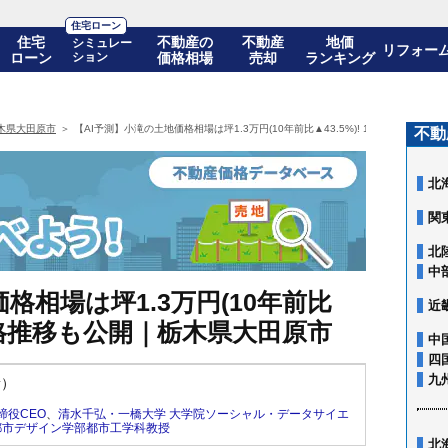
住宅ローン
住宅
不動産の
不動産
地価
シミュレー
リフォー
ローン
ション
価格相場
売却
ランキング
木県大田原市
【AI予測】小滝の土地価格相場は坪1.3万円(10年前比▲43.5%)! 10年後の価格
不動
北
関
北
中
格相場は坪1.3万円(10年前比
近
後の価格推移も公開｜栃木県大田原市
中
四
九
新）
締役CEO
、
清水千弘・一橋大学 大学院ソーシャル・データサイエ
都市デザイン学部都市工学科教授
北