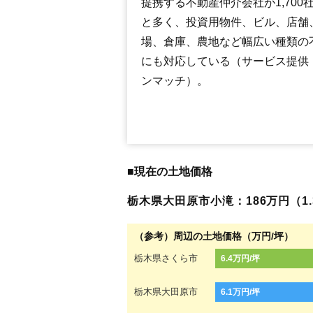
提携する不動産仲介会社が1,700
と多く、投資用物件、ビル、店舗
場、倉庫、農地など幅広い種類の
にも対応している（サービス提供
ンマッチ）。
■現在の土地価格
栃木県大田原市小滝：186万円（1.3
（参考）周辺の土地価格（万円/坪）
栃木県さくら市
6.4万円/坪
栃木県大田原市
6.1万円/坪