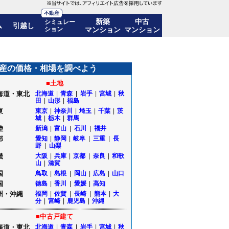
不動産
新築
中古
シミュレー
ム
引越し
ション
マンション
マンション
推移も公開｜栃木県大田原市
産の価格・相場を調べよう
■土地
海道・東北
北海道
|
青森
|
岩手
|
宮城
|
秋
田
|
山形
|
福島
東
東京
|
神奈川
|
埼玉
|
千葉
|
茨
城
|
栃木
|
群馬
陸
新潟
|
富山
|
石川
|
福井
部
愛知
|
静岡
|
岐阜
|
三重
|
長
野
|
山梨
畿
大阪
|
兵庫
|
京都
|
奈良
|
和歌
山
|
滋賀
国
鳥取
|
島根
|
岡山
|
広島
|
山口
国
徳島
|
香川
|
愛媛
|
高知
州・沖縄
福岡
|
佐賀
|
長崎
|
熊本
|
大
分
|
宮崎
|
鹿児島
|
沖縄
■中古戸建て
海道・東北
北海道
|
青森
|
岩手
|
宮城
|
秋