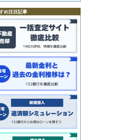
沢
すめ注目記事
田