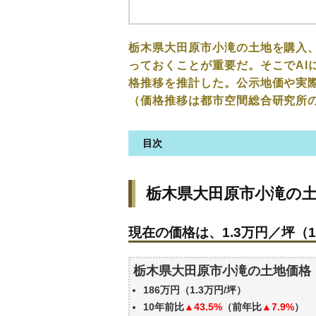
栃木県大田原市小滝の土地を購入
っておくことが重要だ。そこでAI
格推移を推計した。公示地価や実
（価格推移は都市空間総合研究所
目次
栃木県大田原市小滝の土地の価
栃木県大田原市小滝の
現在の価格は、1.3万円／坪（1
価格を詳細に分析しよう
現在の価格は、1.3万円／坪（1
駅からの徒歩距離で価格はどう
栃木県大田原市小滝の土地の過
栃木県大田原市小滝の土地価格
公示地価はいくら
186万円（1.3万円/坪）
エリアの将来性を人口予想から
10年前比
▲43.5%
（前年比
▲7.9%
）