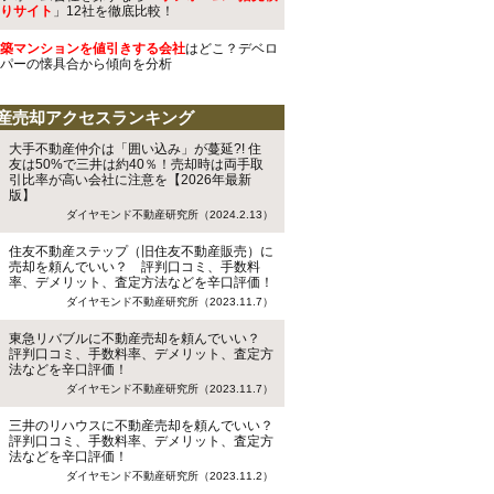
りサイト
」12社を徹底比較！
築マンションを値引きする会社
はどこ？デベロ
パーの懐具合から傾向を分析
産売却アクセスランキング
大手不動産仲介は「囲い込み」が蔓延?! 住
友は50%で三井は約40％！売却時は両手取
引比率が高い会社に注意を【2026年最新
版】
ダイヤモンド不動産研究所（2024.2.13）
住友不動産ステップ（旧住友不動産販売）に
売却を頼んでいい？ 評判口コミ、手数料
率、デメリット、査定方法などを辛口評価！
ダイヤモンド不動産研究所（2023.11.7）
東急リバブルに不動産売却を頼んでいい？
評判口コミ、手数料率、デメリット、査定方
法などを辛口評価！
ダイヤモンド不動産研究所（2023.11.7）
三井のリハウスに不動産売却を頼んでいい？
評判口コミ、手数料率、デメリット、査定方
法などを辛口評価！
ダイヤモンド不動産研究所（2023.11.2）