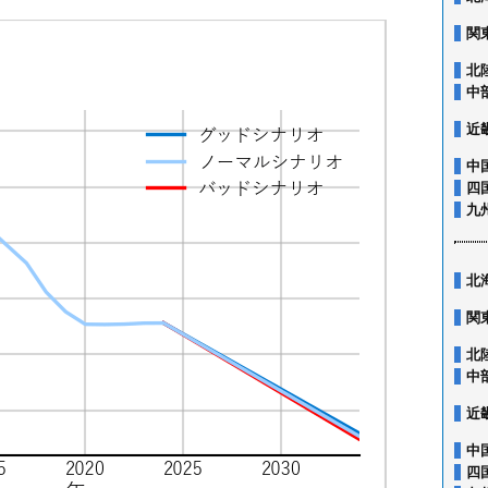
関
北
中
近
中
四
九
北
関
北
中
近
中
四