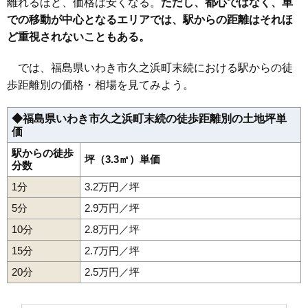
離れるほど、価格は安くなる。
ただし、都心ではなく、車
37
小名浜大原
16万円
1,329万円
10.0%
での移動が中心となるエリアでは、駅からの距離はそれほ
38
小名浜愛宕町
16万円
1,631万円
2.6%
ど重視されないこともある。
39
草木台
16万円
1,714万円
-0.1%
40
平赤井比良
16万円
1,082万円
9.1%
では、福島県いわき市久之浜町末続における駅からの徒
歩距離別の価格・相場を見てみよう。
41
内郷高坂町
16万円
1,312万円
-0.2%
42
泉もえぎ台
16万円
1,309万円
21.4%
◆福島県いわき市久之浜町末続の徒歩距離別の土地坪単
43
植田町
16万円
1,237万円
14.1%
価
44
小名浜寺廻町
16万円
1,352万円
3.9%
駅からの徒歩
坪（3.3㎡）単価
分数
45
平鎌田
16万円
1,655万円
2.9%
46
好間町中好間
15万円
1,616万円
4.1%
1分
3.2万円／坪
47
泉町滝尻
15万円
1,473万円
-3.5%
5分
2.9万円／坪
48
常磐湯本町
15万円
914万円
1.0%
10分
2.8万円／坪
49
四倉町
15万円
1,195万円
4.6%
15分
2.7万円／坪
50
後田町
15万円
1,258万円
9.5%
20分
2.5万円／坪
51
平北白土
15万円
1,257万円
1.3%
52
内郷御台境町
15万円
1,427万円
3.4%