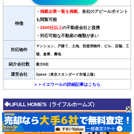
・
掲載企業一覧を掲載
、各社のアピールポイント
も閲覧可能
特徴
・
2600社以上
の不動産会社と提携
・対応可能な不動産の種類が多い
マンション、戸建て、土地、投資用物件、ビル、店舗、工
対応物件
場、倉庫、農地
紹介会社数
最大6社
運営会社
Speee（東京スタンダード市場上場）
＞＞イエウールの詳細記事はこちら
◆LIFULL HOME'S（ライフルホームズ）