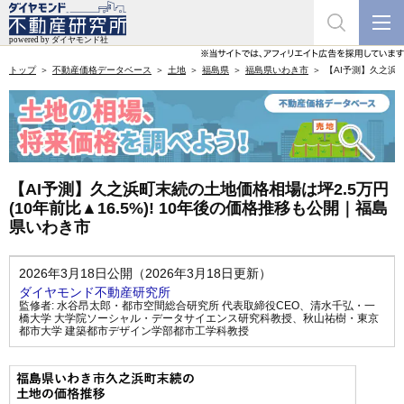
トップ
不動産価格データベース
土地
福島県
福島県いわき市
【AI予測】久之浜町
【AI予測】久之浜町末続の土地価格相場は坪2.5万円
(10年前比▲16.5%)! 10年後の価格推移も公開｜福島
県いわき市
2026年3月18日公開（2026年3月18日更新）
ダイヤモンド不動産研究所
監修者:
水谷昂太郎・都市空間総合研究所 代表取締役CEO
、
清水千弘・一
橋大学 大学院ソーシャル・データサイエンス研究科教授
、
秋山祐樹・東京
都市大学 建築都市デザイン学部都市工学科教授