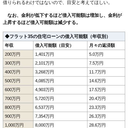
114
内郷小島町
6.9万円
1,339万円
3.5%
借りられるわけではないので、目安と考えてほしい。
115
小浜町
6.9万円
515万円
-11.1%
なお、金利が低下するほど借入可能額は増加し、金利が
116
鹿島町走熊
6.8万円
810万円
-3.4%
上昇するほど借入可能額は減少する。
117
泉町下川
6.5万円
889万円
-10.5%
118
中之作
6.5万円
271万円
-6.7%
◆フラット35の住宅ローンの借入可能額（年収別）
119
江名
6.1万円
418万円
-2.1%
年収
借入可能額（目安）
月々の返済額
120
折戸
6.0万円
754万円
-3.8%
200万円
1,401万円
5.0万円
121
岩間町
5.9万円
753万円
-4.6%
300万円
2,101万円
7.5万円
122
好間町北好間
5.7万円
861万円
-10.9%
400万円
3,268万円
11.7万円
123
山田町
5.6万円
507万円
0.6%
500万円
4,085万円
14.6万円
124
泉町本谷
5.6万円
1,154万円
-9.5%
600万円
4,903万円
17.5万円
125
平豊間
5.5万円
521万円
-12.5%
700万円
5,720万円
20.4万円
126
四倉町細谷
5.3万円
725万円
-7.8%
800万円
6,537万円
23.3万円
127
平薄磯
5.3万円
601万円
-11.3%
900万円
7,354万円
26.3万円
128
平泉崎
5.1万円
809万円
-3.1%
129
平沼ノ内
5.1万円
532万円
-13.4%
1,000万円
8,000万円
28.6万円