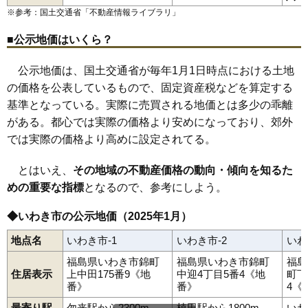
川部町
草木台
桜ケ丘
郷ケ丘
佐糠町
自由ケ丘
湘南台
常磐上矢田町
いわき駅
赤井駅
常磐上湯長谷町
小川郷駅
勿来駅
常磐下船尾町
植田駅
泉駅
常磐下湯長谷町
湯本駅
内郷駅
※参考：国土交通省「
不動産情報ライブラリ
」
84
小名浜
12万円
825万円
-3.8%
常磐白鳥町
草野駅
四ツ倉駅
常磐関船町
久ノ浜駅
常磐西郷町
常磐藤原町
常磐松が台
常磐松久須根町
常磐水野谷町
常磐湯本町
平
平赤井
85
仁井田町
11万円
1,556万円
7.0%
■公示地価はいくら？
平赤井比良
平泉崎
平薄磯
平大室
平鎌田
平上荒川
平上平窪
平神谷作
平北白土
平塩
平下荒川
平下神谷
平下高久
平下平窪
86
小名浜林城
11万円
953万円
-6.9%
平豊間
平中神谷
平中平窪
平中山
平沼ノ内
平沼ノ内諏訪原
公示地価は、国土交通省が毎年1月1日時点における土地
平原高野
平藤間
平幕ノ内
平南白土
平谷川瀬
平山崎
平四ツ波
87
小名浜住吉
11万円
1,039万円
-4.1%
の価格を公表しているもので、固定資産税などを算定する
高倉町
田人町黒田
中央台飯野
中央台鹿島
中央台高久
88
好間町上好間
11万円
878万円
-5.2%
中部工業団地
遠野町上遠野
遠野町滝
遠野町根岸
基準となっている。実際に売買される地価とは多少の乖離
遠野町深山田
中岡町
永崎
中之作
仁井田町
錦町
錦町中央
葉山
89
久之浜町西
11万円
1,014万円
-0.4%
久之浜町金ケ沢
久之浜町末続
久之浜町田之網
久之浜町西
がある。都心では実際の価格より安めになっており、郊外
久之浜町久之浜
平成
南台
三和町渡戸
明治団地
山田町
洋向台
90
渡辺町田部
10万円
845万円
4.5%
では実際の価格より高めに設定されてる。
好間工業団地
好間町今新田
好間町小谷作
好間町上好間
好間町川中子
好間町北好間
好間町榊小屋
好間町下好間
91
永崎
10万円
867万円
1.6%
好間町中好間
四倉町
四倉町大森
四倉町上仁井田
四倉町狐塚
とはいえ、
その地域の不動産価格の動向・傾向を知るた
四倉町駒込
四倉町下仁井田
四倉町玉山
四倉町細谷
若葉台
92
洋向台
10万円
955万円
-5.4%
めの重要な指標
となるので、参考にしよう。
渡辺町泉田
渡辺町田部
渡辺町洞
渡辺町松小屋
薄磯
泉滝尻
93
平中山
9.9万円
845万円
-2.6%
◆いわき市の公示地価（2025年1月）
94
内郷宮町
9.8万円
764万円
-4.3%
95
常磐水野谷町
9.7万円
639万円
-7.9%
地点名
いわき市-1
いわき市-2
いわ
96
南台
9.5万円
743万円
8.5%
福島県いわき市錦町
福島県いわき市錦町
福島
住居表示
上中田175番9《地
中迎4丁目5番4《地
町下
97
久之浜町久之浜
9.5万円
825万円
3.7%
番》
番》
4《
98
小川町高萩
9.2万円
679万円
-0.7%
最寄り駅
勿来駅から2300m
植田駅から1800m
いわ