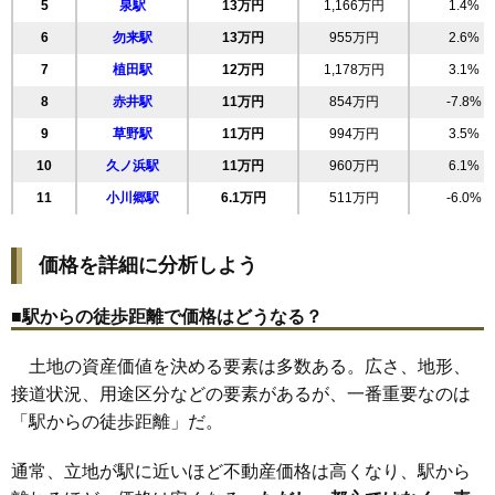
22
葉山
19万円
1,701万円
58.0%
5
泉駅
13万円
1,166万円
1.4%
23
鹿島町久保
18万円
2,039万円
21.0%
6
勿来駅
13万円
955万円
2.6%
小名浜西君ケ塚
7
植田駅
12万円
1,178万円
3.1%
24
18万円
927万円
8.8%
町
8
赤井駅
11万円
854万円
-7.8%
25
自由ケ丘
18万円
1,577万円
12.9%
9
草野駅
11万円
994万円
3.5%
26
平下平窪
17万円
1,406万円
-0.2%
10
久ノ浜駅
11万円
960万円
6.1%
27
小名浜君ケ塚町
17万円
2,066万円
16.1%
11
小川郷駅
6.1万円
511万円
-6.0%
28
常磐関船町
17万円
1,239万円
5.7%
29
鹿島町米田
17万円
1,274万円
18.0%
価格を詳細に分析しよう
30
小名浜玉川町
17万円
1,343万円
6.0%
31
小名浜西町
17万円
1,237万円
3.6%
■駅からの徒歩距離で価格はどうなる？
32
泉ケ丘
17万円
1,539万円
20.6%
土地の資産価値を決める要素は多数ある。広さ、地形、
33
鹿島町下蔵持
17万円
1,157万円
19.9%
接道状況、用途区分などの要素があるが、一番重要なのは
34
常磐下湯長谷町
17万円
1,302万円
8.2%
「駅からの徒歩距離」だ。
35
小名浜岡小名
17万円
1,338万円
12.0%
通常、立地が駅に近いほど不動産価格は高くなり、駅から
36
小名浜愛宕上
16万円
1,133万円
4.9%