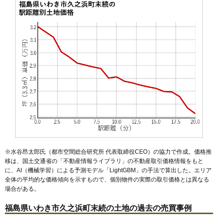
53
常磐松が台
15万円
1,262万円
30.1%
54
常磐上湯長谷町
14万円
1,084万円
5.9%
55
明治団地
14万円
1,382万円
9.7%
56
桜ケ丘
14万円
982万円
14.6%
57
江畑町
14万円
732万円
11.7%
58
若葉台
14万円
1,012万円
4.2%
59
小名浜相子島
14万円
1,257万円
0.3%
60
内郷内町
14万円
956万円
0.7%
61
中岡町
14万円
1,411万円
6.5%
62
常磐白鳥町
14万円
1,071万円
4.9%
※水谷昂太郎氏（都市空間総合研究所 代表取締役CEO）の協力で作成。価格推
63
鹿島町船戸
14万円
937万円
3.6%
移は、国土交通省の「
不動産情報ライブラリ
」の不動産取引価格情報をもと
64
内郷綴町
14万円
1,057万円
-1.5%
に、AI（機械学習）による予測モデル「LightGBM」の手法で算出した。エリア
全体の平均的な価格傾向を示すもので、個別物件の実際の取引価格とは異なる
65
錦町中央
14万円
1,397万円
2.9%
場合がある。
66
平中神谷
13万円
1,209万円
1.1%
福島県いわき市久之浜町末続の土地の過去の売買事例
67
平塩
13万円
783万円
2.5%