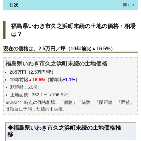
目次
開く ▼
福島県いわき市久之浜町末続の土地の価格・相場
福島県いわき市久之浜町末続の土地の価格・相場
は？
は？
現在の価格は、2.5万円／坪（10年前比▲16.5%）
価格を詳細に分析しよう
現在の価格は、2.5万円／坪（10年前比▲16.5%）
駅からの徒歩距離で価格はどうなる？
福島県いわき市久之浜町末続の土地価格
福島県いわき市久之浜町末続の土地の過去の売買事
例
265万円（2.5万円/坪）
公示地価はいくら
10年前比
▲16.5%
（前年比
+1.1%
）
駅距離 : 5.5分
自分の年収でいくらの不動産が買える？
土地面積 : 352.1㎡（106.5坪）
※2024年時点の価格相場。「価格」「築数」「駅距離」「面積」
は独自に予測した値の中央値。
◆福島県いわき市久之浜町末続の土地価格推
移