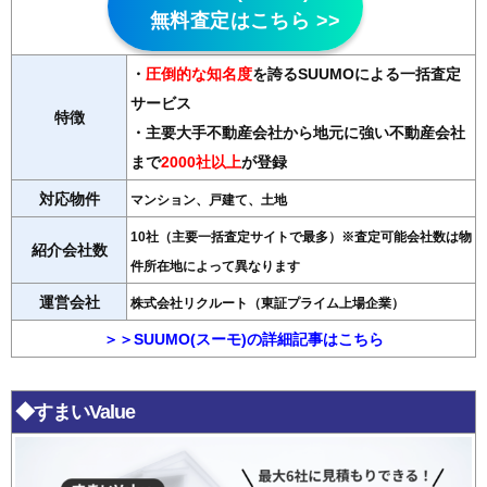
無料査定はこちら >>
・
圧倒的な知名度
を誇るSUUMOによる一括査定
サービス
特徴
・主要大手不動産会社から地元に強い不動産会社
まで
2000社以上
が登録
対応物件
マンション、戸建て、土地
10社（主要一括査定サイトで最多）※査定可能会社数は物
紹介会社数
件所在地によって異なります
運営会社
株式会社リクルート（東証プライム上場企業）
＞＞SUUMO(スーモ)の詳細記事はこちら
◆すまいValue