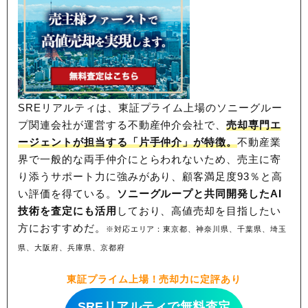
SREリアルティは、東証プライム上場のソニーグルー
プ関連会社が運営する不動産仲介会社で、
売却専門エ
ージェントが担当する「片手仲介」が特徴。
不動産業
界で一般的な両手仲介にとらわれないため、
売主に寄
り添うサポート力に強みがあり、顧客満足度93％と高
い評価を得ている。
ソニーグループと共同開発したAI
技術を査定にも活用
しており、高値売却を目指したい
方におすすめだ。
※対応エリア：東京都、神奈川県、千葉県、埼玉
県、大阪府、兵庫県、京都府
東証プライム上場！売却力に定評あり
SREリアルティで無料査定