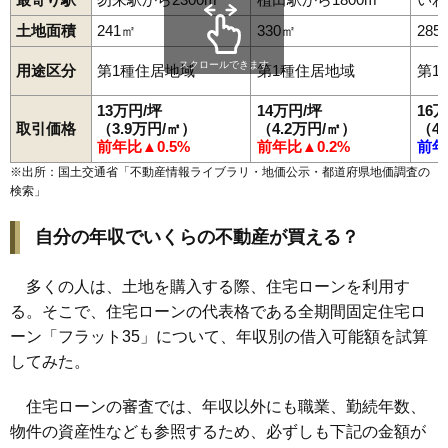
99
小川町上平
9.2万円
359万円
-2.0%
土地面積
241㎡
330㎡
285
100
金山町
9.0万円
890万円
-3.8%
スクロールできます
用途区分
第1種住居地域
第1種住居地域
第1
101
小名浜野田
9.0万円
1,330万円
-10.0%
102
好間町小谷作
9.0万円
409万円
11.0%
13万円/坪
14万円/坪
16
取引価格
（3.9万円/㎡）
（4.2万円/㎡）
（4
103
泉町黒須野
8.9万円
879万円
-1.8%
前年比▲0.5%
前年比▲0.2%
前年
104
平山崎
8.8万円
793万円
-5.0%
※出所：国土交通省「
不動産情報ライブラリ・地価公示・都道府県地価調査の
105
平原高野
8.6万円
670万円
4.9%
検索
」
106
小名浜南富岡
8.3万円
479万円
-0.2%
自分の年収でいくらの不動産が買える？
107
平赤井
8.2万円
617万円
-9.4%
108
内郷白水町
8.0万円
797万円
-9.9%
多くの人は、土地を購入する際、住宅ローンを利用す
109
平上荒川
7.1万円
769万円
-8.3%
る。そこで、住宅ローンの代表格である全期間固定住宅ロ
110
四倉町下仁井田
7.0万円
554万円
-2.8%
ーン「フラット35」について、年収別の借入可能額を試算
してみた。
111
薄磯
7.0万円
703万円
-12.1%
112
常磐上矢田町
7.0万円
1,463万円
-1.6%
住宅ローンの審査では、年収以外にも職業、勤続年数、
113
中部工業団地
7.0万円
4,210万円
18.7%
物件の資産性なども参照するため、必ずしも下記の金額が