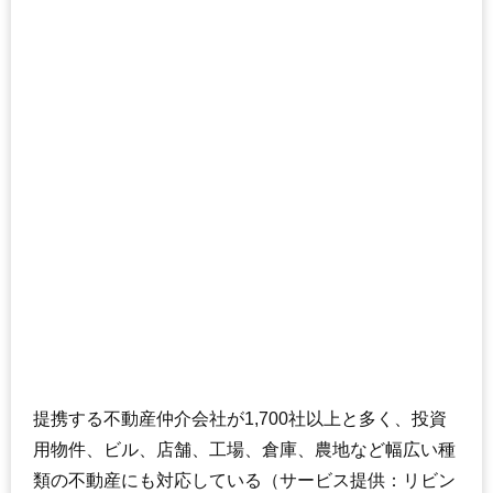
161
四倉町駒込
2.1万円
530万円
-12.3%
162
遠野町根岸
2.1万円
214万円
-24.7%
163
大久町小久
2.1万円
165万円
-22.9%
164
久之浜町金ケ沢
1.9万円
69万円
-20.2%
165
四倉町大森
1.8万円
449万円
-27.9%
166
四倉町玉山
1.7万円
300万円
-30.1%
167
小川町上小川
1.7万円
198万円
-29.4%
168
渡辺町松小屋
1.7万円
400万円
-14.7%
169
三和町渡戸
1.5万円
133万円
-26.4%
170
川部町
1.4万円
168万円
-28.2%
171
高倉町
1.4万円
460万円
-24.7%
提携する不動産仲介会社が1,700社以上と多く、投資
用物件、ビル、店舗、工場、倉庫、農地など幅広い種
類の不動産にも対応している（サービス提供：リビン