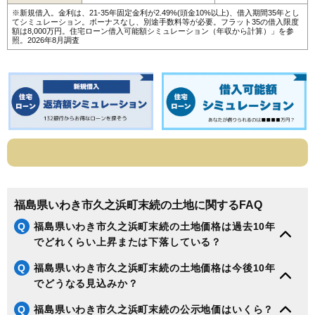
130
小名浜上神白
5.0万円
710万円
-4.5%
※新規借入。金利は、21-35年固定金利が2.49%(頭金10%以上)、借入期間35年とし
てシミュレーション。ボーナスなし、別途手数料等が必要。フラット35の借入限度
額は8,000万円。
住宅ローン借入可能額シミュレーション（年収から計算）
」を参
131
好間工業団地
4.9万円
2,988万円
-4.9%
照。2026年8月調査
132
小川町下小川
4.9万円
726万円
-9.7%
133
渡辺町洞
4.8万円
2,044万円
21.0%
134
平神谷作
4.8万円
481万円
-11.7%
135
渡辺町泉田
4.7万円
275万円
-5.3%
136
好間町川中子
4.7万円
351万円
-7.4%
137
常磐藤原町
4.7万円
337万円
-7.6%
138
小名浜島
4.5万円
955万円
-20.8%
139
平大室
4.5万円
1,089万円
-10.1%
福島県いわき市久之浜町末続の土地に関するFAQ
140
常磐松久須根町
4.5万円
749万円
-16.6%
Q
福島県いわき市久之浜町末続の土地価格は過去10年
141
平四ツ波
4.4万円
425万円
-9.9%
でどれくらい上昇または下落している？
142
平下高久
3.9万円
535万円
-10.4%
Q
福島県いわき市久之浜町末続の土地価格は今後10年
143
久之浜町田之網
3.7万円
601万円
-3.9%
でどうなる見込みか？
144
内郷高野町
3.6万円
443万円
-14.5%
Q
福島県いわき市久之浜町末続の公示地価はいくら？