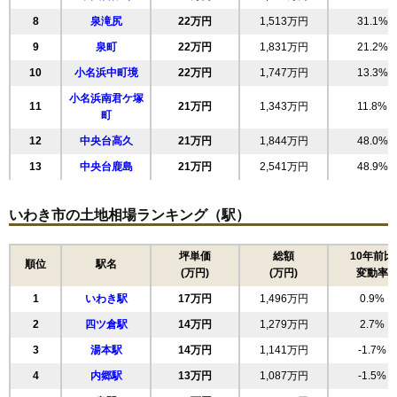
8
泉滝尻
22万円
1,513万円
31.1%
9
泉町
22万円
1,831万円
21.2%
10
小名浜中町境
22万円
1,747万円
13.3%
小名浜南君ケ塚
11
21万円
1,343万円
11.8%
町
12
中央台高久
21万円
1,844万円
48.0%
13
中央台鹿島
21万円
2,541万円
48.9%
14
平下荒川
21万円
1,770万円
17.6%
いわき市の土地相場ランキング（駅）
15
泉玉露
21万円
2,138万円
20.3%
16
湘南台
21万円
1,597万円
21.5%
坪単価
総額
10年前比
順位
駅名
17
内郷御厩町
20万円
1,511万円
22.2%
(万円)
(万円)
変動率
18
泉町玉露
19万円
1,325万円
21.6%
1
いわき駅
17万円
1,496万円
0.9%
19
小名浜諏訪町
19万円
1,140万円
10.5%
2
四ツ倉駅
14万円
1,279万円
2.7%
20
好間町下好間
19万円
1,646万円
6.1%
3
湯本駅
14万円
1,141万円
-1.7%
21
郷ケ丘
19万円
1,566万円
11.1%
4
内郷駅
13万円
1,087万円
-1.5%