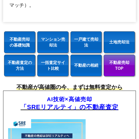
マッチ）。
不動産売却
マンション売
一戸建て売却
土地売却法
の基礎知識
却法
法
不動産査定の
一括査定サイ
不動産売却
不動産の相続
方法
ト比較
TOP
不動産が高値圏の今、まずは無料査定から
AI技術×高値売却
「SREリアルティ」の不動産査定