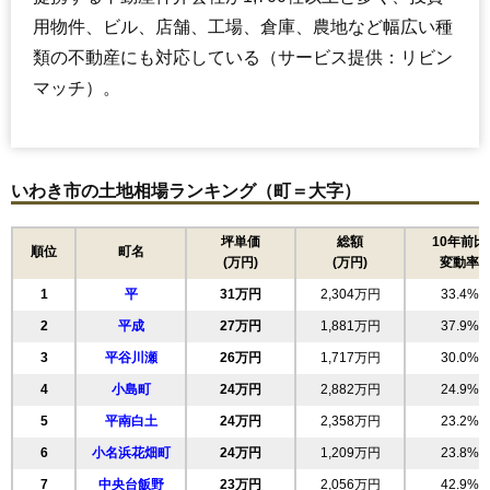
用物件、ビル、店舗、工場、倉庫、農地など幅広い種
類の不動産にも対応している（サービス提供：リビン
マッチ）。
いわき市の土地相場ランキング（町＝大字）
坪単価
総額
10年前比
順位
町名
(万円)
(万円)
変動率
1
平
31万円
2,304万円
33.4%
2
平成
27万円
1,881万円
37.9%
3
平谷川瀬
26万円
1,717万円
30.0%
4
小島町
24万円
2,882万円
24.9%
5
平南白土
24万円
2,358万円
23.2%
6
小名浜花畑町
24万円
1,209万円
23.8%
7
中央台飯野
23万円
2,056万円
42.9%