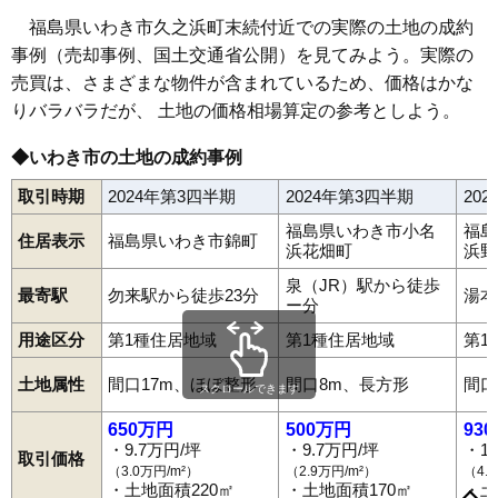
68
平中平窪
13万円
1,159万円
-2.3%
福島県いわき市久之浜町末続付近での実際の土地の成約
69
石塚町
13万円
1,112万円
1.0%
事例（売却事例、国土交通省公開）を見てみよう。実際の
70
平幕ノ内
13万円
878万円
3.7%
売買は、さまざまな物件が含まれているため、価格はかな
71
東田町
13万円
1,206万円
1.8%
りバラバラだが、 土地の価格相場算定の参考としよう。
72
小名浜下神白
13万円
1,093万円
0.1%
◆いわき市の土地の成約事例
73
石森
13万円
1,252万円
-4.2%
取引時期
2024年第3四半期
2024年第3四半期
20
74
佐糠町
12万円
1,078万円
3.4%
福島県いわき市小名
福島
75
小名浜港ケ丘
12万円
966万円
-1.0%
住居表示
福島県いわき市錦町
東田町
石塚町
石森
泉ケ丘
泉玉露
泉町
泉町黒須野
泉町下川
浜花畑町
浜野
泉町滝尻
泉町玉露
泉町本谷
泉もえぎ台
岩間町
植田町
後田町
76
鹿島町御代
12万円
847万円
0.5%
泉（JR）駅から徒歩
内郷内町
内郷小島町
内郷高野町
内郷白水町
内郷高坂町
最寄駅
勿来駅から徒歩23分
湯本
77
平下神谷
12万円
1,098万円
-1.1%
内郷綴町
内郷御台境町
内郷御厩町
内郷宮町
江名
江畑町
ー分
大久町大久
大久町小久
小川町上平
小川町上小川
小川町塩田
78
錦町
12万円
1,128万円
0.5%
小川町柴原
小川町下小川
小川町高萩
小川町西小川
小島町
用途区分
第1種住居地域
第1種住居地域
第1
小名浜
小名浜相子島
小名浜愛宕上
小名浜愛宕町
小名浜大原
79
常磐下船尾町
12万円
863万円
1.4%
小名浜岡小名
小名浜金成
小名浜上神白
小名浜君ケ塚町
土地属性
間口17m、ほぼ整形
間口8m、長方形
間口
スクロールできます
小名浜島
小名浜下神白
小名浜住吉
小名浜諏訪町
80
鹿島町下矢田
12万円
1,220万円
6.6%
小名浜玉川町
小名浜寺廻町
小名浜中町境
小名浜西君ケ塚町
小名浜西町
小名浜野田
小名浜花畑町
小名浜港ケ丘
650万円
500万円
93
81
平沼ノ内諏訪原
12万円
891万円
2.3%
小名浜南君ケ塚町
小名浜南富岡
小名浜林城
小浜町
折戸
・9.7万円/坪
・9.7万円/坪
・1
取引価格
鹿島町上蔵持
鹿島町久保
鹿島町米田
鹿島町下蔵持
82
四倉町上仁井田
12万円
1,243万円
-3.5%
（3.0万円/m²）
（2.9万円/m²）
（4.
鹿島町下矢田
鹿島町走熊
鹿島町船戸
鹿島町御代
金山町
・土地面積220㎡
・土地面積170㎡
・土
83
常磐西郷町
12万円
1,131万円
-1.1%