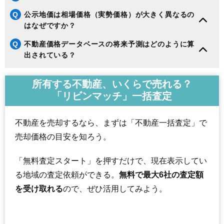
145
小川町西小川
3.5万円
355万円
-13.1%
Q
公示地価は相場価格（実勢価格）が大きく異なるの
146
好間町今新田
3.4万円
659万円
-15.9%
はなぜですか？
147
田人町黒田
3.3万円
197万円
19.9%
Q
不動産価格データベースの将来予測はどのように算
148
平藤間
3.2万円
313万円
-12.6%
出されている？
149
四倉町狐塚
3.1万円
693万円
-12.6%
150
遠野町滝
3.0万円
206万円
-12.2%
所有する不動産、いくらで売れる？
151
遠野町上遠野
2.8万円
261万円
-20.4%
「リビンマッチ」一括査定
152
鹿島町上蔵持
2.6万円
501万円
-19.1%
153
平上平窪
2.6万円
828万円
-20.8%
不動産を売却するなら、まずは「不動産一括査定」で
154
小川町柴原
2.6万円
285万円
-16.9%
売却価格の目安を知ろう。
155
小川町塩田
2.6万円
192万円
-17.8%
「無料査定スタート」を押すだけで、現在表示してい
156
久之浜町末続
2.5万円
265万円
-16.5%
る地域の査定依頼ができる。
無料で最大6社の査定額
157
好間町榊小屋
2.4万円
295万円
-19.8%
を受け取れる
ので、ぜひ活用してみよう。
158
遠野町深山田
2.4万円
241万円
-18.0%
159
小名浜金成
2.2万円
295万円
-15.8%
160
大久町大久
2.1万円
218万円
-22.3%