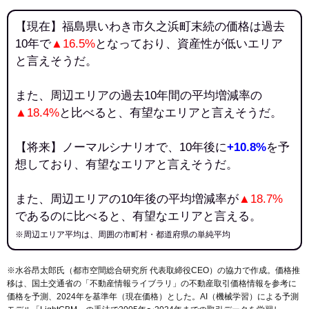
【現在】福島県いわき市久之浜町末続の価格は過去
10年で
▲16.5%
となっており、資産性が低いエリア
と言えそうだ。
また、周辺エリアの過去10年間の平均増減率の
▲18.4%
と比べると、有望なエリアと言えそうだ。
【将来】ノーマルシナリオで、10年後に
+10.8%
を予
想しており、有望なエリアと言えそうだ。
また、周辺エリアの10年後の平均増減率が
▲18.7%
であるのに比べると、有望なエリアと言える。
※周辺エリア平均は、周囲の市町村・都道府県の単純平均
※水谷昂太郎氏（都市空間総合研究所 代表取締役CEO）の協力で作成。価格推
移は、国土交通省の「
不動産情報ライブラリ
」の不動産取引価格情報を参考に
価格を予測、2024年を基準年（現在価格）とした。AI（機械学習）による予測