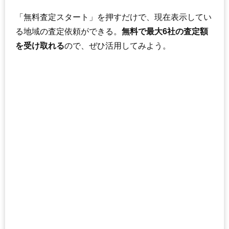
158
遠野町深山田
2.4万円
241万円
-18.0%
「無料査定スタート」を押すだけで、現在表示してい
159
小名浜金成
2.2万円
295万円
-15.8%
る地域の査定依頼ができる。
無料で最大6社の査定額
160
大久町大久
2.1万円
218万円
-22.3%
を受け取れる
ので、ぜひ活用してみよう。
161
四倉町駒込
2.1万円
530万円
-12.3%
162
遠野町根岸
2.1万円
214万円
-24.7%
163
大久町小久
2.1万円
165万円
-22.9%
164
久之浜町金ケ沢
1.9万円
69万円
-20.2%
165
四倉町大森
1.8万円
449万円
-27.9%
166
四倉町玉山
1.7万円
300万円
-30.1%
167
小川町上小川
1.7万円
198万円
-29.4%
168
渡辺町松小屋
1.7万円
400万円
-14.7%
169
三和町渡戸
1.5万円
133万円
-26.4%
170
川部町
1.4万円
168万円
-28.2%
171
高倉町
1.4万円
460万円
-24.7%