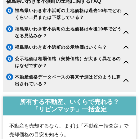
福島県いわき市小浜町の土地に関するFAQ
143
久之浜町田之網
3.7万円
601万円
-3.9%
Q
福島県いわき市小浜町の土地価格は過去10年でどれ
144
内郷高野町
3.6万円
443万円
-14.5%
くらい上昇または下落している？
145
小川町西小川
3.5万円
355万円
-13.1%
Q
福島県いわき市小浜町の土地価格は今後10年でどう
146
好間町今新田
3.4万円
659万円
-15.9%
なる見込みか？
147
田人町黒田
3.3万円
197万円
19.9%
Q
福島県いわき市小浜町の公示地価はいくら？
148
平藤間
3.2万円
313万円
-12.6%
Q
公示地価は相場価格（実勢価格）が大きく異なるの
149
四倉町狐塚
3.1万円
693万円
-12.6%
はなぜですか？
150
遠野町滝
3.0万円
206万円
-12.2%
Q
不動産価格データベースの将来予測はどのように算
151
遠野町上遠野
2.8万円
261万円
-20.4%
出されている？
152
鹿島町上蔵持
2.6万円
501万円
-19.1%
153
平上平窪
2.6万円
828万円
-20.8%
所有する不動産、いくらで売れる？
154
小川町柴原
2.6万円
285万円
-16.9%
「リビンマッチ」一括査定
155
小川町塩田
2.6万円
192万円
-17.8%
156
久之浜町末続
2.5万円
265万円
-16.5%
不動産を売却するなら、まずは「不動産一括査定」で
157
好間町榊小屋
2.4万円
295万円
-19.8%
売却価格の目安を知ろう。