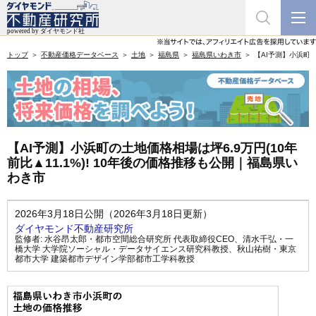
トップ
不動産価格データベース
土地
福島県
福島県いわき市
【AI予測】小浜町の
【AI予測】小浜町の土地価格相場は坪6.9万円(10年
前比▲11.1%)! 10年後の価格推移も公開｜福島県い
わき市
2026年3月18日公開（2026年3月18日更新）
ダイヤモンド不動産研究所
監修者:
水谷昂太郎・都市空間総合研究所 代表取締役CEO
、
清水千弘・一
橋大学 大学院ソーシャル・データサイエンス研究科教授
、
秋山祐樹・東京
都市大学 建築都市デザイン学部都市工学科教授