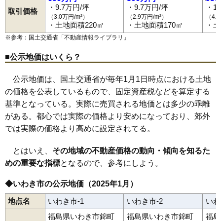
川部町
草木台
桜ケ丘
郷ケ丘
佐糠町
自由ケ丘
湘南台
・9.7万円/坪
・9.7万円/坪
・1
常磐上矢田町
いわき駅
赤井駅
常磐上湯長谷町
小川郷駅
勿来駅
常磐下船尾町
植田駅
泉駅
常磐下湯長谷町
湯本駅
内郷駅
81
平沼ノ内諏訪原
12万円
891万円
2.3%
取引価格
常磐白鳥町
草野駅
四ツ倉駅
常磐関船町
久ノ浜駅
常磐西郷町
常磐藤原町
常磐松が台
（3.0万円/m²）
（2.9万円/m²）
（4.
82
四倉町上仁井田
12万円
1,243万円
-3.5%
常磐松久須根町
常磐水野谷町
常磐湯本町
平
平赤井
・土地面積220㎡
・土地面積170㎡
・土
平赤井比良
平泉崎
平薄磯
平大室
平鎌田
平上荒川
平上平窪
83
常磐西郷町
12万円
1,131万円
-1.1%
※参考：国土交通省「
不動産情報ライブラリ
」
平神谷作
平北白土
平塩
平下荒川
平下神谷
平下高久
平下平窪
平豊間
平中神谷
平中平窪
平中山
平沼ノ内
平沼ノ内諏訪原
84
小名浜
12万円
825万円
-3.8%
平原高野
平藤間
平幕ノ内
平南白土
平谷川瀬
平山崎
平四ツ波
■公示地価はいくら？
高倉町
田人町黒田
中央台飯野
中央台鹿島
中央台高久
85
仁井田町
11万円
1,556万円
7.0%
中部工業団地
遠野町上遠野
遠野町滝
遠野町根岸
公示地価は、国土交通省が毎年1月1日時点における土地
遠野町深山田
中岡町
永崎
中之作
仁井田町
錦町
錦町中央
葉山
86
小名浜林城
11万円
953万円
-6.9%
久之浜町金ケ沢
久之浜町末続
久之浜町田之網
久之浜町西
の価格を公表しているもので、固定資産税などを算定する
87
小名浜住吉
11万円
1,039万円
-4.1%
久之浜町久之浜
平成
南台
三和町渡戸
明治団地
山田町
洋向台
好間工業団地
好間町今新田
好間町小谷作
好間町上好間
基準となっている。実際に売買される地価とは多少の乖離
88
好間町上好間
11万円
878万円
-5.2%
好間町川中子
好間町北好間
好間町榊小屋
好間町下好間
がある。都心では実際の価格より安めになっており、郊外
好間町中好間
四倉町
四倉町大森
四倉町上仁井田
四倉町狐塚
89
久之浜町西
11万円
1,014万円
-0.4%
四倉町駒込
四倉町下仁井田
四倉町玉山
四倉町細谷
若葉台
では実際の価格より高めに設定されてる。
渡辺町泉田
渡辺町田部
渡辺町洞
渡辺町松小屋
薄磯
泉滝尻
90
渡辺町田部
10万円
845万円
4.5%
とはいえ、
その地域の不動産価格の動向・傾向を知るた
91
永崎
10万円
867万円
1.6%
めの重要な指標
となるので、参考にしよう。
92
洋向台
10万円
955万円
-5.4%
93
平中山
9.9万円
845万円
-2.6%
◆いわき市の公示地価（2025年1月）
94
内郷宮町
9.8万円
764万円
-4.3%
地点名
いわき市-1
いわき市-2
いわ
95
常磐水野谷町
9.7万円
639万円
-7.9%
福島県いわき市錦町
福島県いわき市錦町
福島