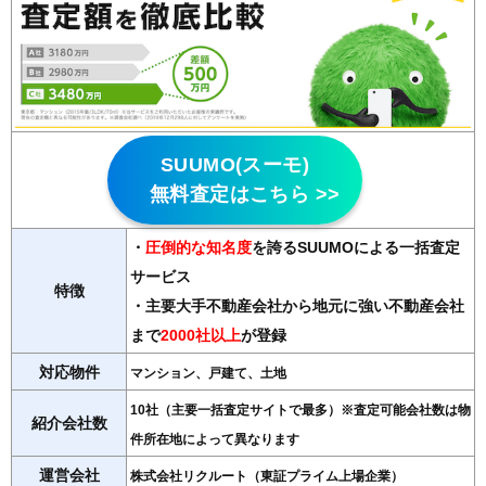
SUUMO(スーモ)
無料査定はこちら >>
・
圧倒的な知名度
を誇るSUUMOによる一括査定
サービス
特徴
・主要大手不動産会社から地元に強い不動産会社
まで
2000社以上
が登録
対応物件
マンション、戸建て、土地
10社（主要一括査定サイトで最多）※査定可能会社数は物
紹介会社数
件所在地によって異なります
運営会社
株式会社リクルート（東証プライム上場企業）