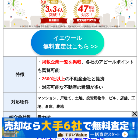
イエウール
無料査定はこちら >>
・
掲載企業一覧を掲載
、各社のアピールポイント
も閲覧可能
特徴
・
2600社以上
の不動産会社と提携
・対応可能な不動産の種類が多い
マンション、戸建て、土地、投資用物件、ビル、店舗、工
対応物件
場、倉庫、農地
紹介会社数
最大6社
運営会社
Speee（東京スタンダード市場上場）
＞＞イエウールの詳細記事はこちら