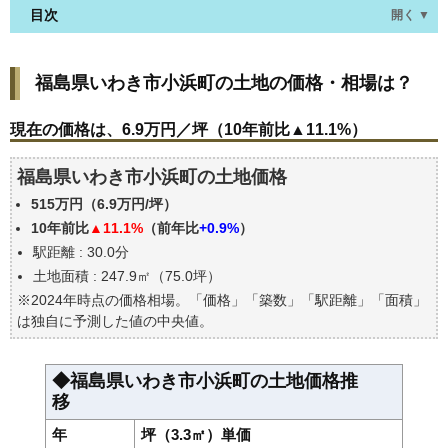
目次
開く ▼
福島県いわき市小浜町の土地の価格・相場は？
福島県いわき市小浜町の土地の価格・相場は？
現在の価格は、6.9万円／坪（10年前比▲11.1%）
価格を詳細に分析しよう
現在の価格は、6.9万円／坪（10年前比▲11.1%）
駅からの徒歩距離で価格はどうなる？
福島県いわき市小浜町の土地価格
福島県いわき市小浜町の土地の過去の売買事例
515万円（6.9万円/坪）
公示地価はいくら
10年前比
▲11.1%
（前年比
+0.9%
）
自分の年収でいくらの不動産が買える？
駅距離 : 30.0分
土地面積 : 247.9㎡（75.0坪）
※2024年時点の価格相場。「価格」「築数」「駅距離」「面積」
は独自に予測した値の中央値。
◆福島県いわき市小浜町の土地価格推
移
年
坪（3.3㎡）単価