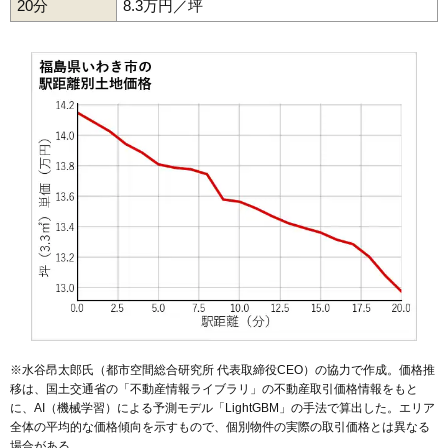
20分
8.3万円／坪
50
後田町
15万円
1,258万円
9.5%
51
平北白土
15万円
1,257万円
1.3%
52
内郷御台境町
15万円
1,427万円
3.4%
53
常磐松が台
15万円
1,262万円
30.1%
54
常磐上湯長谷町
14万円
1,084万円
5.9%
55
明治団地
14万円
1,382万円
9.7%
56
桜ケ丘
14万円
982万円
14.6%
57
江畑町
14万円
732万円
11.7%
58
若葉台
14万円
1,012万円
4.2%
59
小名浜相子島
14万円
1,257万円
0.3%
60
内郷内町
14万円
956万円
0.7%
61
中岡町
14万円
1,411万円
6.5%
62
常磐白鳥町
14万円
1,071万円
4.9%
※水谷昂太郎氏（都市空間総合研究所 代表取締役CEO）の協力で作成。価格推
移は、国土交通省の「
不動産情報ライブラリ
」の不動産取引価格情報をもと
63
鹿島町船戸
14万円
937万円
3.6%
に、AI（機械学習）による予測モデル「LightGBM」の手法で算出した。エリア
64
内郷綴町
14万円
1,057万円
-1.5%
全体の平均的な価格傾向を示すもので、個別物件の実際の取引価格とは異なる
場合がある。