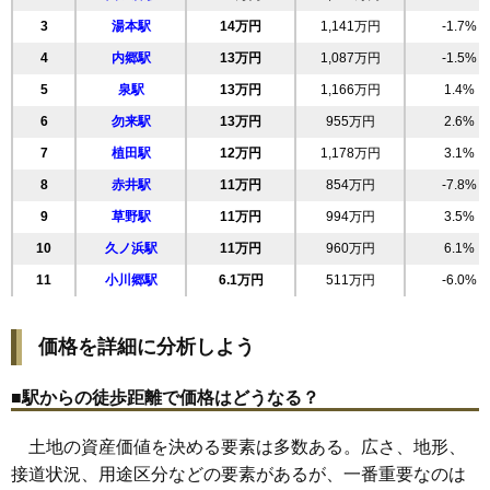
20
好間町下好間
19万円
1,646万円
6.1%
3
湯本駅
14万円
1,141万円
-1.7%
21
郷ケ丘
19万円
1,566万円
11.1%
4
内郷駅
13万円
1,087万円
-1.5%
22
葉山
19万円
1,701万円
58.0%
5
泉駅
13万円
1,166万円
1.4%
23
鹿島町久保
18万円
2,039万円
21.0%
6
勿来駅
13万円
955万円
2.6%
小名浜西君ケ塚
7
植田駅
12万円
1,178万円
3.1%
24
18万円
927万円
8.8%
町
8
赤井駅
11万円
854万円
-7.8%
25
自由ケ丘
18万円
1,577万円
12.9%
9
草野駅
11万円
994万円
3.5%
26
平下平窪
17万円
1,406万円
-0.2%
10
久ノ浜駅
11万円
960万円
6.1%
27
小名浜君ケ塚町
17万円
2,066万円
16.1%
11
小川郷駅
6.1万円
511万円
-6.0%
28
常磐関船町
17万円
1,239万円
5.7%
29
鹿島町米田
17万円
1,274万円
18.0%
価格を詳細に分析しよう
30
小名浜玉川町
17万円
1,343万円
6.0%
31
小名浜西町
17万円
1,237万円
3.6%
■駅からの徒歩距離で価格はどうなる？
32
泉ケ丘
17万円
1,539万円
20.6%
土地の資産価値を決める要素は多数ある。広さ、地形、
33
鹿島町下蔵持
17万円
1,157万円
19.9%
接道状況、用途区分などの要素があるが、一番重要なのは
34
常磐下湯長谷町
17万円
1,302万円
8.2%