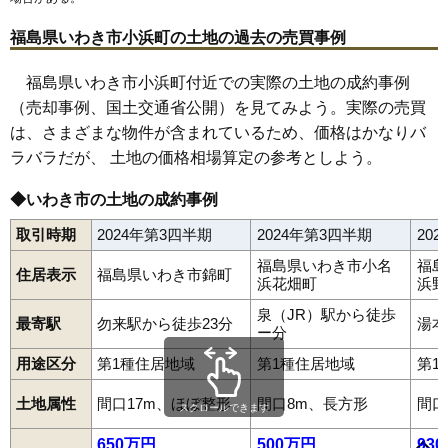
65
錦町中央
14万円
1,397万円
2.9%
66
平中神谷
13万円
1,209万円
1.1%
福島県いわき市小浜町の土地の過去の売買事例
67
平塩
13万円
783万円
2.5%
福島県いわき市小浜町付近での実際の土地の成約事例
68
平中平窪
13万円
1,159万円
-2.3%
（売却事例、国土交通省公開）を見てみよう。実際の売買
69
石塚町
13万円
1,112万円
1.0%
は、さまざまな物件が含まれているため、価格はかなりバ
70
平幕ノ内
13万円
878万円
3.7%
ラバラだが、 土地の価格相場算定の参考としよう。
71
東田町
13万円
1,206万円
1.8%
◆いわき市の土地の成約事例
72
小名浜下神白
13万円
1,093万円
0.1%
東田町
石塚町
石森
泉ケ丘
泉玉露
泉町
泉町黒須野
泉町下川
73
石森
13万円
1,252万円
-4.2%
取引時期
2024年第3四半期
2024年第3四半期
20
泉町滝尻
泉町玉露
泉町本谷
泉もえぎ台
岩間町
植田町
後田町
内郷内町
内郷小島町
内郷高野町
内郷白水町
内郷高坂町
74
佐糠町
12万円
1,078万円
3.4%
福島県いわき市小名
福島
内郷綴町
内郷御台境町
内郷御厩町
内郷宮町
江名
江畑町
住居表示
福島県いわき市錦町
浜花畑町
浜野
大久町大久
大久町小久
小川町上平
小川町上小川
小川町塩田
75
小名浜港ケ丘
12万円
966万円
-1.0%
小川町柴原
小川町下小川
小川町高萩
小川町西小川
小島町
泉（JR）駅から徒歩
76
鹿島町御代
12万円
847万円
0.5%
小名浜
小名浜相子島
小名浜愛宕上
小名浜愛宕町
小名浜大原
最寄駅
勿来駅から徒歩23分
湯本
ー分
小名浜岡小名
小名浜金成
小名浜上神白
小名浜君ケ塚町
77
平下神谷
12万円
1,098万円
-1.1%
小名浜島
小名浜下神白
小名浜住吉
小名浜諏訪町
用途区分
第1種住居地域
第1種住居地域
第1
小名浜玉川町
小名浜寺廻町
小名浜中町境
小名浜西君ケ塚町
78
錦町
12万円
1,128万円
0.5%
小名浜西町
小名浜野田
小名浜花畑町
小名浜港ケ丘
小名浜南君ケ塚町
小名浜南富岡
小名浜林城
小浜町
折戸
土地属性
間口17m、ほぼ整形
間口8m、長方形
間口
79
常磐下船尾町
12万円
863万円
1.4%
スクロールできます
鹿島町上蔵持
鹿島町久保
鹿島町米田
鹿島町下蔵持
鹿島町下矢田
鹿島町走熊
鹿島町船戸
鹿島町御代
金山町
80
鹿島町下矢田
12万円
1,220万円
6.6%
650万円
500万円
93