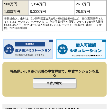
127
平薄磯
5.3万円
601万円
-11.3%
900万円
7,354万円
26.3万円
128
平泉崎
5.1万円
809万円
-3.1%
1,000万円
8,000万円
28.6万円
129
平沼ノ内
5.1万円
532万円
-13.4%
※新規借入。金利は、21-35年固定金利が2.49%(頭金10%以上)、借入期間35年とし
てシミュレーション。ボーナスなし、別途手数料等が必要。フラット35の借入限度
130
小名浜上神白
5.0万円
710万円
-4.5%
額は8,000万円。
住宅ローン借入可能額シミュレーション（年収から計算）
」を参
照。2026年8月調査
131
好間工業団地
4.9万円
2,988万円
-4.9%
132
小川町下小川
4.9万円
726万円
-9.7%
133
渡辺町洞
4.8万円
2,044万円
21.0%
134
平神谷作
4.8万円
481万円
-11.7%
135
渡辺町泉田
4.7万円
275万円
-5.3%
136
好間町川中子
4.7万円
351万円
-7.4%
福島県いわき市小浜町の中古戸建て、中古マンションを見
137
常磐藤原町
4.7万円
337万円
-7.6%
る
138
小名浜島
4.5万円
955万円
-20.8%
中古戸建て
139
平大室
4.5万円
1,089万円
-10.1%
140
常磐松久須根町
4.5万円
749万円
-16.6%
141
平四ツ波
4.4万円
425万円
-9.9%
142
平下高久
3.9万円
535万円
-10.4%