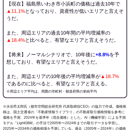
【現在】福島県いわき市小浜町の価格は過去10年で
▲11.1%
となっており、資産性が低いエリアと言えそ
うだ。
また、周辺エリアの過去10年間の平均増減率の
▲18.4%
と比べると、有望なエリアと言えそうだ。
【将来】ノーマルシナリオで、10年後に
+8.8%
を予
想しており、有望なエリアと言えそうだ。
また、周辺エリアの10年後の平均増減率が
▲18.7%
であるのに比べると、有望なエリアと言える。
※周辺エリア平均は、周囲の市町村・都道府県の単純平均
※水谷昂太郎氏（都市空間総合研究所 代表取締役CEO）の協力で作成。価格推
移は、国土交通省の「
不動産情報ライブラリ
」の不動産取引価格情報を参考に
価格を予測、2024年を基準年（現在価格）とした。AI（機械学習）による予測
モデル「LightGBM」の手法で2005年〜2024年までの取引データを学習し、
2025年〜2034年の価格相場を予測している。過去（2005年～2024年）の価格