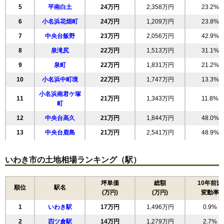
5
平南白土
24万円
2,358万円
23.2%
6
小名浜花畑町
24万円
1,209万円
23.8%
7
中央台飯野
23万円
2,056万円
42.9%
8
泉滝尻
22万円
1,513万円
31.1%
9
泉町
22万円
1,831万円
21.2%
10
小名浜中町境
22万円
1,747万円
13.3%
小名浜南君ケ塚
11
21万円
1,343万円
11.8%
町
12
中央台高久
21万円
1,844万円
48.0%
13
中央台鹿島
21万円
2,541万円
48.9%
14
平下荒川
21万円
1,770万円
17.6%
いわき市の土地相場ランキング（駅）
15
泉玉露
21万円
2,138万円
20.3%
16
湘南台
21万円
1,597万円
21.5%
坪単価
総額
10年前比
順位
駅名
17
内郷御厩町
20万円
1,511万円
22.2%
(万円)
(万円)
変動率
18
泉町玉露
19万円
1,325万円
21.6%
1
いわき駅
17万円
1,496万円
0.9%
19
小名浜諏訪町
19万円
1,140万円
10.5%
2
四ツ倉駅
14万円
1,279万円
2.7%