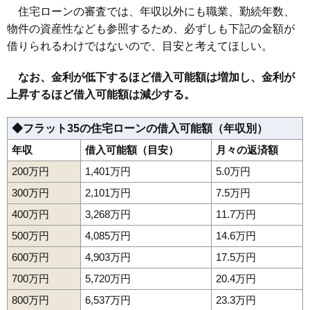
住宅ローンの審査では、年収以外にも職業、勤続年数、
112
常磐上矢田町
7.0万円
1,463万円
-1.6%
物件の資産性なども参照するため、必ずしも下記の金額が
113
中部工業団地
7.0万円
4,210万円
18.7%
借りられるわけではないので、目安と考えてほしい。
114
内郷小島町
6.9万円
1,339万円
3.5%
115
小浜町
6.9万円
515万円
-11.1%
なお、金利が低下するほど借入可能額は増加し、金利が
上昇するほど借入可能額は減少する。
116
鹿島町走熊
6.8万円
810万円
-3.4%
117
泉町下川
6.5万円
889万円
-10.5%
◆フラット35の住宅ローンの借入可能額（年収別）
118
中之作
6.5万円
271万円
-6.7%
年収
借入可能額（目安）
月々の返済額
119
江名
6.1万円
418万円
-2.1%
200万円
1,401万円
5.0万円
120
折戸
6.0万円
754万円
-3.8%
300万円
2,101万円
7.5万円
121
岩間町
5.9万円
753万円
-4.6%
400万円
3,268万円
11.7万円
122
好間町北好間
5.7万円
861万円
-10.9%
123
山田町
5.6万円
507万円
0.6%
500万円
4,085万円
14.6万円
124
泉町本谷
5.6万円
1,154万円
-9.5%
600万円
4,903万円
17.5万円
125
平豊間
5.5万円
521万円
-12.5%
700万円
5,720万円
20.4万円
126
四倉町細谷
5.3万円
725万円
-7.8%
800万円
6,537万円
23.3万円