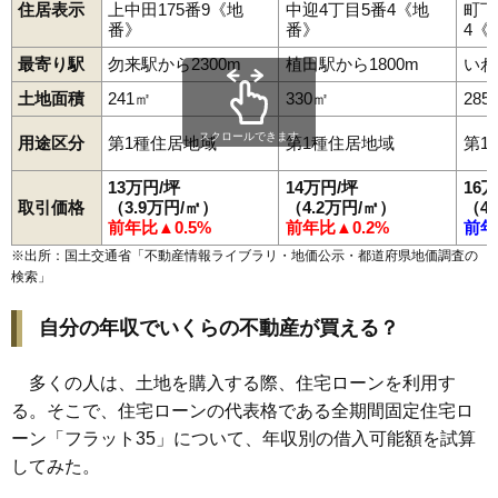
96
南台
9.5万円
743万円
8.5%
住居表示
上中田175番9《地
中迎4丁目5番4《地
町下
番》
番》
4《
97
久之浜町久之浜
9.5万円
825万円
3.7%
最寄り駅
勿来駅から2300m
植田駅から1800m
いわ
98
小川町高萩
9.2万円
679万円
-0.7%
土地面積
241㎡
330㎡
285
99
小川町上平
9.2万円
359万円
-2.0%
100
金山町
9.0万円
890万円
-3.8%
スクロールできます
用途区分
第1種住居地域
第1種住居地域
第1
101
小名浜野田
9.0万円
1,330万円
-10.0%
13万円/坪
14万円/坪
16
102
好間町小谷作
9.0万円
409万円
11.0%
取引価格
（3.9万円/㎡）
（4.2万円/㎡）
（4
前年比▲0.5%
前年比▲0.2%
前年
103
泉町黒須野
8.9万円
879万円
-1.8%
※出所：国土交通省「
不動産情報ライブラリ・地価公示・都道府県地価調査の
104
平山崎
8.8万円
793万円
-5.0%
検索
」
105
平原高野
8.6万円
670万円
4.9%
自分の年収でいくらの不動産が買える？
106
小名浜南富岡
8.3万円
479万円
-0.2%
107
平赤井
8.2万円
617万円
-9.4%
多くの人は、土地を購入する際、住宅ローンを利用す
108
内郷白水町
8.0万円
797万円
-9.9%
る。そこで、住宅ローンの代表格である全期間固定住宅ロ
109
平上荒川
7.1万円
769万円
-8.3%
ーン「フラット35」について、年収別の借入可能額を試算
110
四倉町下仁井田
7.0万円
554万円
-2.8%
してみた。
111
薄磯
7.0万円
703万円
-12.1%