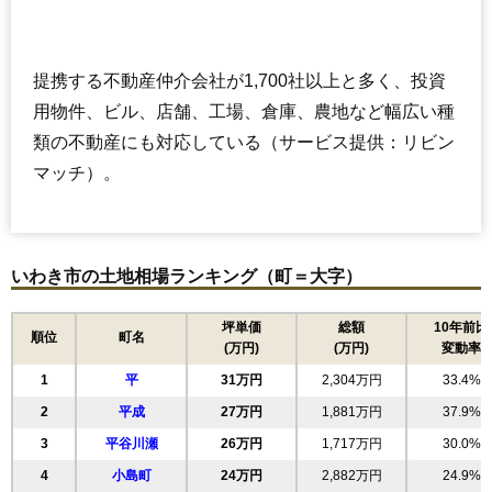
提携する不動産仲介会社が1,700社以上と多く、投資
用物件、ビル、店舗、工場、倉庫、農地など幅広い種
類の不動産にも対応している（サービス提供：リビン
マッチ）。
いわき市の土地相場ランキング（町＝大字）
坪単価
総額
10年前比
順位
町名
(万円)
(万円)
変動率
1
平
31万円
2,304万円
33.4%
2
平成
27万円
1,881万円
37.9%
3
平谷川瀬
26万円
1,717万円
30.0%
4
小島町
24万円
2,882万円
24.9%