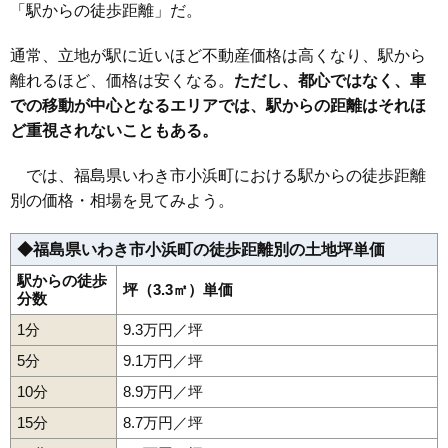
「駅からの徒歩距離」だ。
35
小名浜岡小名
17万円
1,338万円
12.0%
通常、立地が駅に近いほど不動産価格は高くなり、駅から
36
小名浜愛宕上
16万円
1,133万円
4.9%
離れるほど、価格は安くなる。
ただし、都心ではなく、車
37
小名浜大原
16万円
1,329万円
10.0%
での移動が中心となるエリアでは、駅からの距離はそれほ
38
小名浜愛宕町
16万円
1,631万円
2.6%
ど重視されないこともある。
39
草木台
16万円
1,714万円
-0.1%
40
平赤井比良
16万円
1,082万円
9.1%
では、福島県いわき市小浜町における駅からの徒歩距離
別の価格・相場を見てみよう。
41
内郷高坂町
16万円
1,312万円
-0.2%
42
泉もえぎ台
16万円
1,309万円
21.4%
◆福島県いわき市小浜町の徒歩距離別の土地坪単価
43
植田町
16万円
1,237万円
14.1%
駅からの徒歩
44
小名浜寺廻町
16万円
1,352万円
3.9%
坪（3.3㎡）単価
分数
45
平鎌田
16万円
1,655万円
2.9%
1分
9.3万円／坪
46
好間町中好間
15万円
1,616万円
4.1%
5分
9.1万円／坪
47
泉町滝尻
15万円
1,473万円
-3.5%
10分
8.9万円／坪
48
常磐湯本町
15万円
914万円
1.0%
15分
8.7万円／坪
49
四倉町
15万円
1,195万円
4.6%