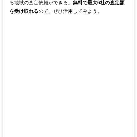
159
小名浜金成
2.2万円
295万円
-15.8%
る地域の査定依頼ができる。
無料で最大6社の査定額
160
大久町大久
2.1万円
218万円
-22.3%
を受け取れる
ので、ぜひ活用してみよう。
161
四倉町駒込
2.1万円
530万円
-12.3%
162
遠野町根岸
2.1万円
214万円
-24.7%
163
大久町小久
2.1万円
165万円
-22.9%
164
久之浜町金ケ沢
1.9万円
69万円
-20.2%
165
四倉町大森
1.8万円
449万円
-27.9%
166
四倉町玉山
1.7万円
300万円
-30.1%
167
小川町上小川
1.7万円
198万円
-29.4%
168
渡辺町松小屋
1.7万円
400万円
-14.7%
169
三和町渡戸
1.5万円
133万円
-26.4%
170
川部町
1.4万円
168万円
-28.2%
171
高倉町
1.4万円
460万円
-24.7%