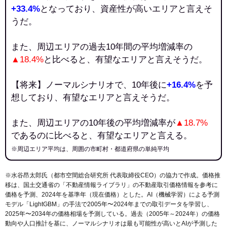
+33.4%
となっており、資産性が高いエリアと言えそ
うだ。
また、周辺エリアの過去10年間の平均増減率の
▲18.4%
と比べると、有望なエリアと言えそうだ。
【将来】ノーマルシナリオで、10年後に
+16.4%
を予
想しており、有望なエリアと言えそうだ。
また、周辺エリアの10年後の平均増減率が
▲18.7%
であるのに比べると、有望なエリアと言える。
※周辺エリア平均は、周囲の市町村・都道府県の単純平均
※水谷昂太郎氏（都市空間総合研究所 代表取締役CEO）の協力で作成。価格推
移は、国土交通省の「
不動産情報ライブラリ
」の不動産取引価格情報を参考に
価格を予測、2024年を基準年（現在価格）とした。AI（機械学習）による予測
モデル「LightGBM」の手法で2005年〜2024年までの取引データを学習し、
2025年〜2034年の価格相場を予測している。過去（2005年～2024年）の価格
動向や人口推計を基に、ノーマルシナリオは最も可能性が高いとAIが予測した