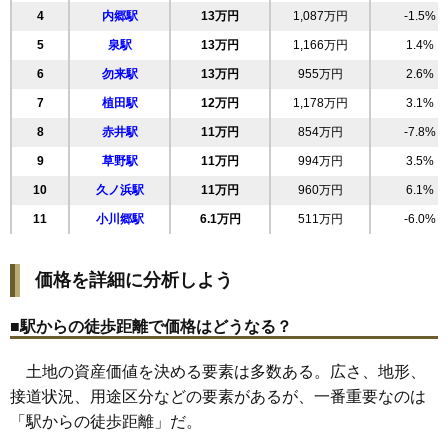
21
郷ケ丘
19万円
1,566万円
11.1%
4
内郷駅
13万円
1,087万円
-1.5%
22
葉山
19万円
1,701万円
58.0%
5
泉駅
13万円
1,166万円
1.4%
23
鹿島町久保
18万円
2,039万円
21.0%
6
勿来駅
13万円
955万円
2.6%
小名浜西君ケ塚
7
植田駅
12万円
1,178万円
3.1%
24
18万円
927万円
8.8%
町
8
赤井駅
11万円
854万円
-7.8%
25
自由ケ丘
18万円
1,577万円
12.9%
9
草野駅
11万円
994万円
3.5%
26
平下平窪
17万円
1,406万円
-0.2%
10
久ノ浜駅
11万円
960万円
6.1%
27
小名浜君ケ塚町
17万円
2,066万円
16.1%
11
小川郷駅
6.1万円
511万円
-6.0%
28
常磐関船町
17万円
1,239万円
5.7%
29
鹿島町米田
17万円
1,274万円
18.0%
価格を詳細に分析しよう
30
小名浜玉川町
17万円
1,343万円
6.0%
31
小名浜西町
17万円
1,237万円
3.6%
■駅からの徒歩距離で価格はどうなる？
32
泉ケ丘
17万円
1,539万円
20.6%
土地の資産価値を決める要素は多数ある。広さ、地形、
33
鹿島町下蔵持
17万円
1,157万円
19.9%
接道状況、用途区分などの要素があるが、一番重要なのは
34
常磐下湯長谷町
17万円
1,302万円
8.2%
「駅からの徒歩距離」だ。
35
小名浜岡小名
17万円
1,338万円
12.0%