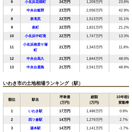
6
小名浜花畑町
24万円
1,209万円
23.8%
7
中央台飯野
23万円
2,056万円
42.9%
8
泉滝尻
22万円
1,513万円
31.1%
9
泉町
22万円
1,831万円
21.2%
10
小名浜中町境
22万円
1,747万円
13.3%
小名浜南君ケ塚
11
21万円
1,343万円
11.8%
町
12
中央台高久
21万円
1,844万円
48.0%
13
中央台鹿島
21万円
2,541万円
48.9%
14
平下荒川
21万円
1,770万円
17.6%
いわき市の土地相場ランキング（駅）
15
泉玉露
21万円
2,138万円
20.3%
16
湘南台
21万円
1,597万円
21.5%
坪単価
総額
10年前比
順位
駅名
17
内郷御厩町
20万円
1,511万円
22.2%
(万円)
(万円)
変動率
18
泉町玉露
19万円
1,325万円
21.6%
1
いわき駅
17万円
1,496万円
0.9%
19
小名浜諏訪町
19万円
1,140万円
10.5%
2
四ツ倉駅
14万円
1,279万円
2.7%
20
好間町下好間
19万円
1,646万円
6.1%
3
湯本駅
14万円
1,141万円
-1.7%