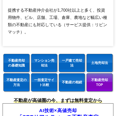
提携する不動産仲介会社が1,700社以上と多く、投資
用物件、ビル、店舗、工場、倉庫、農地など幅広い種
類の不動産にも対応している（サービス提供：リビン
マッチ）。
不動産売却
マンション売
一戸建て売却
土地売却法
の基礎知識
却法
法
不動産査定の
一括査定サイ
不動産売却
不動産の相続
方法
ト比較
TOP
不動産が高値圏の今、まずは無料査定から
AI技術×高値売却