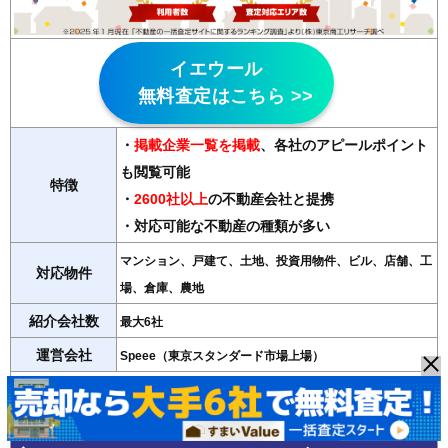
イエウール
無料査定はこちら >>
・
掲載企業一覧を掲載
、各社のアピールポイント
も閲覧可能
特徴
・
2600社以上
の不動産会社と提携
・対応可能な不動産の種類が多い
マンション、戸建て、土地、投資用物件、ビル、店舗、工
対応物件
場、倉庫、農地
紹介会社数
最大6社
運営会社
Speee（東京スタンダード市場上場）
＞＞イエウールの詳細記事はこちら