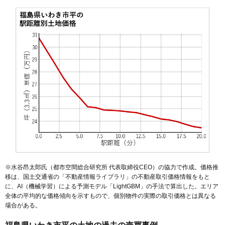
51
平北白土
15万円
1,257万円
1.3%
52
内郷御台境町
15万円
1,427万円
3.4%
53
常磐松が台
15万円
1,262万円
30.1%
54
常磐上湯長谷町
14万円
1,084万円
5.9%
55
明治団地
14万円
1,382万円
9.7%
56
桜ケ丘
14万円
982万円
14.6%
57
江畑町
14万円
732万円
11.7%
58
若葉台
14万円
1,012万円
4.2%
59
小名浜相子島
14万円
1,257万円
0.3%
60
内郷内町
14万円
956万円
0.7%
61
中岡町
14万円
1,411万円
6.5%
62
常磐白鳥町
14万円
1,071万円
4.9%
※水谷昂太郎氏（都市空間総合研究所 代表取締役CEO）の協力で作成。価格推
移は、国土交通省の「
不動産情報ライブラリ
」の不動産取引価格情報をもと
63
鹿島町船戸
14万円
937万円
3.6%
に、AI（機械学習）による予測モデル「LightGBM」の手法で算出した。エリア
64
内郷綴町
14万円
1,057万円
-1.5%
全体の平均的な価格傾向を示すもので、個別物件の実際の取引価格とは異なる
場合がある。
65
錦町中央
14万円
1,397万円
2.9%
66
平中神谷
13万円
1,209万円
1.1%