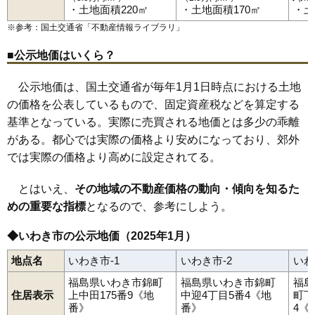
川部町
草木台
桜ケ丘
郷ケ丘
佐糠町
自由ケ丘
湘南台
82
四倉町上仁井田
12万円
1,243万円
-3.5%
・土地面積220㎡
・土地面積170㎡
・土
常磐上矢田町
いわき駅
赤井駅
常磐上湯長谷町
小川郷駅
勿来駅
常磐下船尾町
植田駅
泉駅
常磐下湯長谷町
湯本駅
内郷駅
常磐白鳥町
草野駅
四ツ倉駅
常磐関船町
久ノ浜駅
常磐西郷町
常磐藤原町
常磐松が台
83
常磐西郷町
12万円
1,131万円
-1.1%
※参考：国土交通省「
不動産情報ライブラリ
」
常磐松久須根町
常磐水野谷町
常磐湯本町
平
平赤井
平赤井比良
平泉崎
平薄磯
平大室
平鎌田
平上荒川
平上平窪
84
小名浜
12万円
825万円
-3.8%
■公示地価はいくら？
平神谷作
平北白土
平塩
平下荒川
平下神谷
平下高久
平下平窪
85
仁井田町
11万円
1,556万円
7.0%
平豊間
平中神谷
平中平窪
平中山
平沼ノ内
平沼ノ内諏訪原
平原高野
平藤間
平幕ノ内
平南白土
平谷川瀬
平山崎
平四ツ波
公示地価は、国土交通省が毎年1月1日時点における土地
86
小名浜林城
11万円
953万円
-6.9%
高倉町
田人町黒田
中央台飯野
中央台鹿島
中央台高久
中部工業団地
遠野町上遠野
遠野町滝
遠野町根岸
の価格を公表しているもので、固定資産税などを算定する
87
小名浜住吉
11万円
1,039万円
-4.1%
遠野町深山田
中岡町
永崎
中之作
仁井田町
錦町
錦町中央
葉山
基準となっている。実際に売買される地価とは多少の乖離
久之浜町金ケ沢
久之浜町末続
久之浜町田之網
久之浜町西
88
好間町上好間
11万円
878万円
-5.2%
久之浜町久之浜
平成
南台
三和町渡戸
明治団地
山田町
洋向台
がある。都心では実際の価格より安めになっており、郊外
好間工業団地
好間町今新田
好間町小谷作
好間町上好間
89
久之浜町西
11万円
1,014万円
-0.4%
では実際の価格より高めに設定されてる。
好間町川中子
好間町北好間
好間町榊小屋
好間町下好間
好間町中好間
四倉町
四倉町大森
四倉町上仁井田
四倉町狐塚
90
渡辺町田部
10万円
845万円
4.5%
四倉町駒込
四倉町下仁井田
四倉町玉山
四倉町細谷
若葉台
とはいえ、
その地域の不動産価格の動向・傾向を知るた
91
永崎
10万円
867万円
1.6%
渡辺町泉田
渡辺町田部
渡辺町洞
渡辺町松小屋
薄磯
泉滝尻
めの重要な指標
となるので、参考にしよう。
92
洋向台
10万円
955万円
-5.4%
93
平中山
9.9万円
845万円
-2.6%
◆いわき市の公示地価（2025年1月）
94
内郷宮町
9.8万円
764万円
-4.3%
地点名
いわき市-1
いわき市-2
いわ
95
常磐水野谷町
9.7万円
639万円
-7.9%
福島県いわき市錦町
福島県いわき市錦町
福島
96
南台
9.5万円
743万円
8.5%
住居表示
上中田175番9《地
中迎4丁目5番4《地
町下
番》
番》
4《
97
久之浜町久之浜
9.5万円
825万円
3.7%