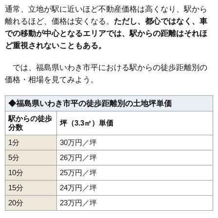
通常、立地が駅に近いほど不動産価格は高くなり、駅から
36
小名浜愛宕上
16万円
1,133万円
4.9%
離れるほど、価格は安くなる。
ただし、都心ではなく、車
37
小名浜大原
16万円
1,329万円
10.0%
での移動が中心となるエリアでは、駅からの距離はそれほ
38
小名浜愛宕町
16万円
1,631万円
2.6%
ど重視されないこともある。
39
草木台
16万円
1,714万円
-0.1%
40
平赤井比良
16万円
1,082万円
9.1%
では、福島県いわき市平における駅からの徒歩距離別の
価格・相場を見てみよう。
41
内郷高坂町
16万円
1,312万円
-0.2%
42
泉もえぎ台
16万円
1,309万円
21.4%
◆福島県いわき市平の徒歩距離別の土地坪単価
43
植田町
16万円
1,237万円
14.1%
駅からの徒歩
44
小名浜寺廻町
16万円
1,352万円
3.9%
坪（3.3㎡）単価
分数
45
平鎌田
16万円
1,655万円
2.9%
1分
30万円／坪
46
好間町中好間
15万円
1,616万円
4.1%
5分
26万円／坪
47
泉町滝尻
15万円
1,473万円
-3.5%
10分
25万円／坪
48
常磐湯本町
15万円
914万円
1.0%
15分
24万円／坪
49
四倉町
15万円
1,195万円
4.6%
20分
23万円／坪
50
後田町
15万円
1,258万円
9.5%