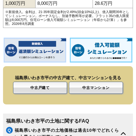
1,000万円
8,000万円
28.6万円
129
平沼ノ内
5.1万円
532万円
-13.4%
※新規借入。金利は、21-35年固定金利が2.49%(頭金10%以上)、借入期間35年とし
てシミュレーション。ボーナスなし、別途手数料等が必要。フラット35の借入限度
130
小名浜上神白
5.0万円
710万円
-4.5%
額は8,000万円。
住宅ローン借入可能額シミュレーション（年収から計算）
」を参
照。2026年8月調査
131
好間工業団地
4.9万円
2,988万円
-4.9%
132
小川町下小川
4.9万円
726万円
-9.7%
133
渡辺町洞
4.8万円
2,044万円
21.0%
134
平神谷作
4.8万円
481万円
-11.7%
135
渡辺町泉田
4.7万円
275万円
-5.3%
136
好間町川中子
4.7万円
351万円
-7.4%
福島県いわき市平の中古戸建て、中古マンションを見る
137
常磐藤原町
4.7万円
337万円
-7.6%
138
小名浜島
4.5万円
955万円
-20.8%
中古戸建て
中古マンション
139
平大室
4.5万円
1,089万円
-10.1%
140
常磐松久須根町
4.5万円
749万円
-16.6%
141
平四ツ波
4.4万円
425万円
-9.9%
福島県いわき市平の土地に関するFAQ
142
平下高久
3.9万円
535万円
-10.4%
Q
福島県いわき市平の土地価格は過去10年でどれくら
143
久之浜町田之網
3.7万円
601万円
-3.9%