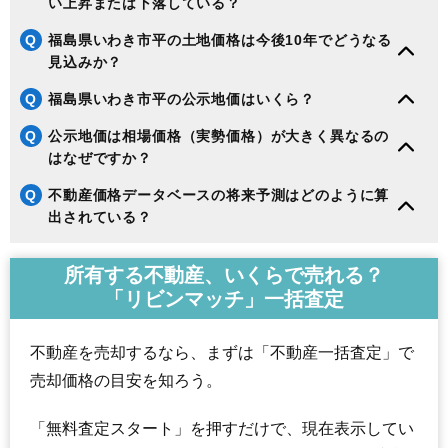
い上昇または下落している？
144
内郷高野町
3.6万円
443万円
-14.5%
Q
福島県いわき市平の土地価格は今後10年でどうなる
145
小川町西小川
3.5万円
355万円
-13.1%
見込みか？
146
好間町今新田
3.4万円
659万円
-15.9%
Q
福島県いわき市平の公示地価はいくら？
147
田人町黒田
3.3万円
197万円
19.9%
148
平藤間
3.2万円
313万円
-12.6%
Q
公示地価は相場価格（実勢価格）が大きく異なるの
はなぜですか？
149
四倉町狐塚
3.1万円
693万円
-12.6%
150
遠野町滝
3.0万円
206万円
-12.2%
Q
不動産価格データベースの将来予測はどのように算
出されている？
151
遠野町上遠野
2.8万円
261万円
-20.4%
152
鹿島町上蔵持
2.6万円
501万円
-19.1%
所有する不動産、いくらで売れる？
153
平上平窪
2.6万円
828万円
-20.8%
「リビンマッチ」一括査定
154
小川町柴原
2.6万円
285万円
-16.9%
155
小川町塩田
2.6万円
192万円
-17.8%
不動産を売却するなら、まずは「不動産一括査定」で
156
久之浜町末続
2.5万円
265万円
-16.5%
売却価格の目安を知ろう。
157
好間町榊小屋
2.4万円
295万円
-19.8%
158
遠野町深山田
2.4万円
241万円
-18.0%
「無料査定スタート」を押すだけで、現在表示してい