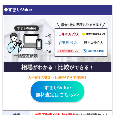
◆すまいValue
大手6社の査定・比較ができて便利！
すまいValue
無料査定はこちら>>
特徴
・
大手不動産会社6社が運営
する一括査定サイト