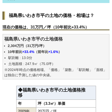
福島県いわき市平の土地の価格・相場は？
福島県いわき市平の土地の価格・相場は？
現在の価格は、31万円／坪（10年前比+33.4%）
価格を詳細に分析しよう
現在の価格は、31万円／坪（10年前比+33.4%）
駅からの徒歩距離で価格はどうなる？
福島県いわき市平の土地価格
福島県いわき市平の土地の過去の売買事例
2,304万円（31万円/坪）
公示地価はいくら
10年前比
+33.4%
（前年比
+1.6%
）
自分の年収でいくらの不動産が買える？
駅距離 : 13.0分
土地面積 : 247.9㎡（75.0坪）
※2024年時点の価格相場。「価格」「築数」「駅距離」「面積」
は独自に予測した値の中央値。
◆福島県いわき市平の土地価格推
移
年
坪（3.3㎡）単価
2009年
20万円／坪