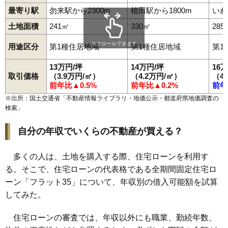
最寄り駅
勿来駅から2300m
植田駅から1800m
いわ
98
小川町高萩
9.2万円
679万円
-0.7%
土地面積
241㎡
330㎡
285
99
小川町上平
9.2万円
359万円
-2.0%
100
金山町
9.0万円
890万円
-3.8%
スクロールできます
用途区分
第1種住居地域
第1種住居地域
第1
101
小名浜野田
9.0万円
1,330万円
-10.0%
13万円/坪
14万円/坪
16
102
好間町小谷作
9.0万円
409万円
11.0%
取引価格
（3.9万円/㎡）
（4.2万円/㎡）
（4
前年比▲0.5%
前年比▲0.2%
前年
103
泉町黒須野
8.9万円
879万円
-1.8%
※出所：国土交通省「
不動産情報ライブラリ・地価公示・都道府県地価調査の
104
平山崎
8.8万円
793万円
-5.0%
検索
」
105
平原高野
8.6万円
670万円
4.9%
自分の年収でいくらの不動産が買える？
106
小名浜南富岡
8.3万円
479万円
-0.2%
107
平赤井
8.2万円
617万円
-9.4%
多くの人は、土地を購入する際、住宅ローンを利用す
108
内郷白水町
8.0万円
797万円
-9.9%
る。そこで、住宅ローンの代表格である全期間固定住宅ロ
109
平上荒川
7.1万円
769万円
-8.3%
ーン「フラット35」について、年収別の借入可能額を試算
110
四倉町下仁井田
7.0万円
554万円
-2.8%
してみた。
111
薄磯
7.0万円
703万円
-12.1%
住宅ローンの審査では、年収以外にも職業、勤続年数、
112
常磐上矢田町
7.0万円
1,463万円
-1.6%