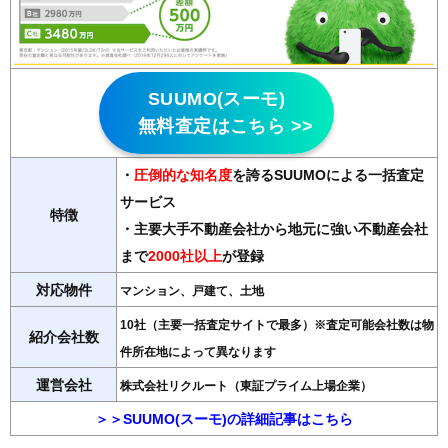
SUUMO(スーモ)
無料査定はこちら >>
・
圧倒的な知名度
を誇るSUUMOによる一括査定
サービス
特徴
・主要大手不動産会社から地元に強い不動産会社
まで
2000社以上
が登録
対応物件
マンション、戸建て、土地
10社（主要一括査定サイトで最多）※査定可能会社数は物
紹介会社数
件所在地によって異なります
運営会社
株式会社リクルート（東証プライム上場企業）
＞＞SUUMO(スーモ)の詳細記事はこちら