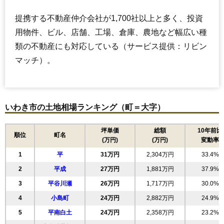
提携する不動産仲介会社が1,700社以上と多く、投資
用物件、ビル、店舗、工場、倉庫、農地など幅広い種
類の不動産にも対応している（サービス提供：リビン
マッチ）。
いわき市の土地相場ランキング（町＝大字）
坪単価
総額
10年前比
順位
町名
(万円)
(万円)
変動率
1
平
31万円
2,304万円
33.4%
2
平成
27万円
1,881万円
37.9%
3
平谷川瀬
26万円
1,717万円
30.0%
4
小島町
24万円
2,882万円
24.9%
5
平南白土
24万円
2,358万円
23.2%