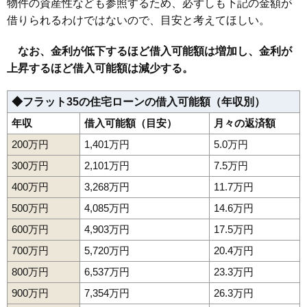
物件の資産性なども参照するため、必ずしも下記の金額が
113
中部工業団地
7.0万円
4,210万円
18.7%
借りられるわけではないので、目安と考えてほしい。
114
内郷小島町
6.9万円
1,339万円
3.5%
115
小浜町
6.9万円
515万円
-11.1%
なお、金利が低下するほど借入可能額は増加し、金利が
上昇するほど借入可能額は減少する。
116
鹿島町走熊
6.8万円
810万円
-3.4%
117
泉町下川
6.5万円
889万円
-10.5%
◆フラット35の住宅ローンの借入可能額（年収別）
118
中之作
6.5万円
271万円
-6.7%
年収
借入可能額（目安）
月々の返済額
119
江名
6.1万円
418万円
-2.1%
200万円
1,401万円
5.0万円
120
折戸
6.0万円
754万円
-3.8%
300万円
2,101万円
7.5万円
121
岩間町
5.9万円
753万円
-4.6%
400万円
3,268万円
11.7万円
122
好間町北好間
5.7万円
861万円
-10.9%
123
山田町
5.6万円
507万円
0.6%
500万円
4,085万円
14.6万円
124
泉町本谷
5.6万円
1,154万円
-9.5%
600万円
4,903万円
17.5万円
125
平豊間
5.5万円
521万円
-12.5%
700万円
5,720万円
20.4万円
126
四倉町細谷
5.3万円
725万円
-7.8%
800万円
6,537万円
23.3万円
127
平薄磯
5.3万円
601万円
-11.3%
900万円
7,354万円
26.3万円
128
平泉崎
5.1万円
809万円
-3.1%