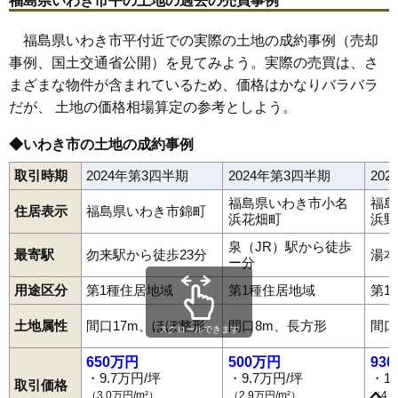
福島県いわき市平の土地の過去の売買事例
67
平塩
13万円
783万円
2.5%
福島県いわき市平付近での実際の土地の成約事例（売却
68
平中平窪
13万円
1,159万円
-2.3%
事例、国土交通省公開）を見てみよう。実際の売買は、さ
69
石塚町
13万円
1,112万円
1.0%
まざまな物件が含まれているため、価格はかなりバラバラ
70
平幕ノ内
13万円
878万円
3.7%
だが、 土地の価格相場算定の参考としよう。
71
東田町
13万円
1,206万円
1.8%
◆いわき市の土地の成約事例
72
小名浜下神白
13万円
1,093万円
0.1%
73
石森
13万円
1,252万円
-4.2%
取引時期
2024年第3四半期
2024年第3四半期
20
東田町
石塚町
石森
泉ケ丘
泉玉露
泉町
泉町黒須野
泉町下川
74
佐糠町
12万円
1,078万円
3.4%
福島県いわき市小名
福島
住居表示
福島県いわき市錦町
泉町滝尻
泉町玉露
泉町本谷
泉もえぎ台
岩間町
植田町
後田町
浜花畑町
浜野
75
小名浜港ケ丘
12万円
966万円
-1.0%
内郷内町
内郷小島町
内郷高野町
内郷白水町
内郷高坂町
内郷綴町
内郷御台境町
内郷御厩町
内郷宮町
江名
江畑町
泉（JR）駅から徒歩
76
鹿島町御代
12万円
847万円
0.5%
最寄駅
勿来駅から徒歩23分
湯本
大久町大久
大久町小久
小川町上平
小川町上小川
小川町塩田
ー分
小川町柴原
小川町下小川
小川町高萩
小川町西小川
小島町
77
平下神谷
12万円
1,098万円
-1.1%
小名浜
小名浜相子島
小名浜愛宕上
小名浜愛宕町
小名浜大原
用途区分
第1種住居地域
第1種住居地域
第1
小名浜岡小名
小名浜金成
小名浜上神白
小名浜君ケ塚町
78
錦町
12万円
1,128万円
0.5%
小名浜島
小名浜下神白
小名浜住吉
小名浜諏訪町
土地属性
間口17m、ほぼ整形
間口8m、長方形
間口
小名浜玉川町
小名浜寺廻町
小名浜中町境
小名浜西君ケ塚町
79
常磐下船尾町
12万円
863万円
1.4%
スクロールできます
小名浜西町
小名浜野田
小名浜花畑町
小名浜港ケ丘
80
鹿島町下矢田
12万円
1,220万円
6.6%
小名浜南君ケ塚町
小名浜南富岡
小名浜林城
小浜町
折戸
650万円
500万円
93
鹿島町上蔵持
鹿島町久保
鹿島町米田
鹿島町下蔵持
・9.7万円/坪
・9.7万円/坪
・1
81
平沼ノ内諏訪原
12万円
891万円
2.3%
鹿島町下矢田
鹿島町走熊
鹿島町船戸
鹿島町御代
金山町
取引価格
（3.0万円/m²）
（2.9万円/m²）
（4.