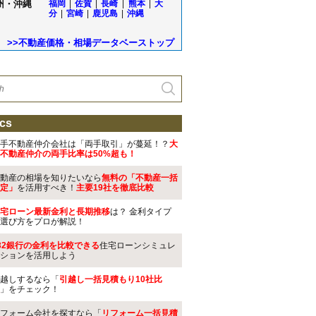
州・沖縄
福岡
|
佐賀
|
長崎
|
熊本
|
大
分
|
宮崎
|
鹿児島
|
沖縄
>>不動産価格・相場データベーストップ
cs
手不動産仲介会社は「両手取引」が蔓延！？
大
不動産仲介の両手比率は50%超も！
動産の相場を知りたいなら
無料の「不動産一括
定」
を活用すべき！
主要19社を徹底比較
宅ローン最新金利と長期推移
は？ 金利タイプ
選び方をプロが解説！
32銀行の金利を比較できる
住宅ローンシミュレ
ションを活用しよう
越しするなら「
引越し一括見積もり10社比
」をチェック！
フォーム会社を探すなら「
リフォーム一括見積