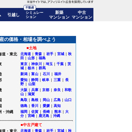
不動産
新築
中古
シミュレー
ム
引越し
ション
マンション
マンション
推移も公開｜秋田県三種町
産の価格・相場を調べよう
■土地
海道・東北
北海道
|
青森
|
岩手
|
宮城
|
秋
田
|
山形
|
福島
東
東京
|
神奈川
|
埼玉
|
千葉
|
茨
城
|
栃木
|
群馬
陸
新潟
|
富山
|
石川
|
福井
部
愛知
|
静岡
|
岐阜
|
三重
|
長
野
|
山梨
畿
大阪
|
兵庫
|
京都
|
奈良
|
和歌
山
|
滋賀
国
鳥取
|
島根
|
岡山
|
広島
|
山口
国
徳島
|
香川
|
愛媛
|
高知
州・沖縄
福岡
|
佐賀
|
長崎
|
熊本
|
大
分
|
宮崎
|
鹿児島
|
沖縄
■中古戸建て
海道・東北
北海道
|
青森
|
岩手
|
宮城
|
秋