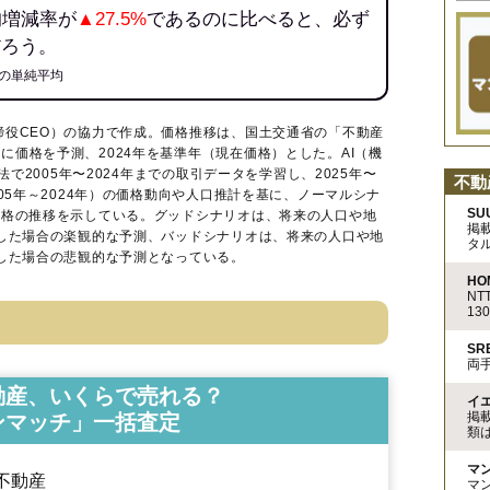
均増減率が
▲27.5%
であるのに比べると、必ず
だろう。
の単純平均
締役CEO）の協力で作成。価格推移は、国土交通省の「
不動産
に価格を予測、2024年を基準年（現在価格）とした。AI（機
法で2005年〜2024年までの取引データを学習し、2025年〜
不動
005年～2024年）の価格動向や人口推計を基に、ノーマルシナ
SU
価格の推移を示している。グッドシナリオは、将来の人口や地
掲
移した場合の楽観的な予測、バッドシナリオは、将来の人口や地
タ
移した場合の悲観的な予測となっている。
HO
N
13
S
両
動産、いくらで売れる？
イ
掲
ンマッチ」一括査定
類
マ
不動産
マ