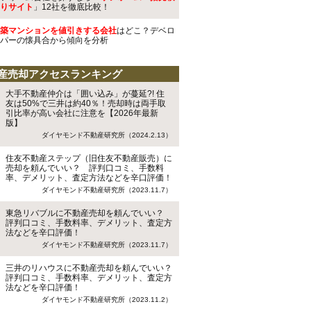
りサイト
」12社を徹底比較！
築マンションを値引きする会社
はどこ？デベロ
パーの懐具合から傾向を分析
産売却アクセスランキング
大手不動産仲介は「囲い込み」が蔓延?! 住
友は50%で三井は約40％！売却時は両手取
引比率が高い会社に注意を【2026年最新
版】
ダイヤモンド不動産研究所（2024.2.13）
住友不動産ステップ（旧住友不動産販売）に
売却を頼んでいい？ 評判口コミ、手数料
率、デメリット、査定方法などを辛口評価！
ダイヤモンド不動産研究所（2023.11.7）
東急リバブルに不動産売却を頼んでいい？
評判口コミ、手数料率、デメリット、査定方
法などを辛口評価！
ダイヤモンド不動産研究所（2023.11.7）
三井のリハウスに不動産売却を頼んでいい？
評判口コミ、手数料率、デメリット、査定方
法などを辛口評価！
ダイヤモンド不動産研究所（2023.11.2）