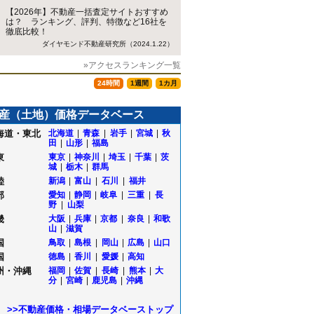
【2026年】不動産一括査定サイトおすすめ
は？ ランキング、評判、特徴など16社を
徹底比較！
ダイヤモンド不動産研究所（2024.1.22）
»アクセスランキング一覧
24時間
1週間
1カ月
産（土地）価格データベース
海道・東北
北海道
|
青森
|
岩手
|
宮城
|
秋
田
|
山形
|
福島
東
東京
|
神奈川
|
埼玉
|
千葉
|
茨
城
|
栃木
|
群馬
陸
新潟
|
富山
|
石川
|
福井
部
愛知
|
静岡
|
岐阜
|
三重
|
長
野
|
山梨
畿
大阪
|
兵庫
|
京都
|
奈良
|
和歌
山
|
滋賀
国
鳥取
|
島根
|
岡山
|
広島
|
山口
国
徳島
|
香川
|
愛媛
|
高知
州・沖縄
福岡
|
佐賀
|
長崎
|
熊本
|
大
分
|
宮崎
|
鹿児島
|
沖縄
>>不動産価格・相場データベーストップ