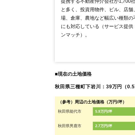
提携する不動産仲介会社が1,700
と多く、投資用物件、ビル、店舗
場、倉庫、農地など幅広い種類の
にも対応している（サービス提供
ンマッチ）。
■現在の土地価格
秋田県三種町下岩川：39万円（0.5万
（参考）周辺の土地価格（万円/坪）
秋田県能代市
5.9万円/坪
秋田県男鹿市
2.7万円/坪