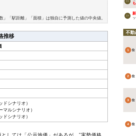
も
新
築数」「駅距離」「面積」は独自に予測した値の中央値。
ッ
不動
格推移
価
グッドシナリオ）
ノーマルシナリオ）
バッドシナリオ）
としては「公示地価」があるが、"実勢価格