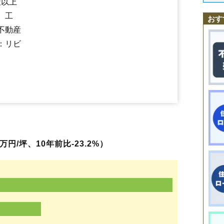
社以上
鵜川
鹿渡駅
鹿渡
森岳駅
上岩川
北金岡駅
下岩川
豊岡金田
浜田
森岳
、工
おす
不動産
：リビ
円/坪、10年前比-23.2%）