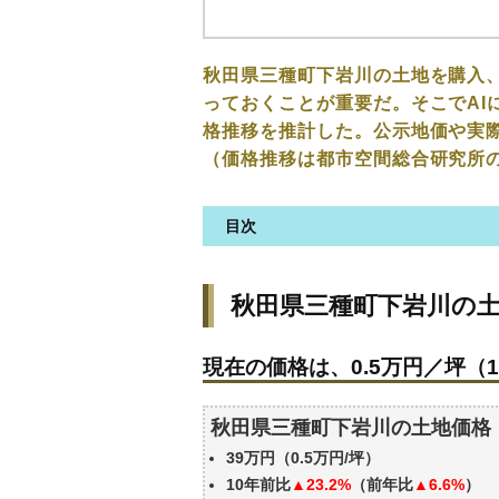
秋田県三種町下岩川の土地を購入
っておくことが重要だ。そこでAI
格推移を推計した。公示地価や実
（価格推移は都市空間総合研究所
目次
秋田県三種町下岩川の土地の価
秋田県三種町下岩川の
現在の価格は、0.5万円／坪（1
価格を詳細に分析しよう
現在の価格は、0.5万円／坪（1
駅からの徒歩距離で価格はどう
秋田県三種町下岩川の土地の過
秋田県三種町下岩川の土地価格
エリアの将来性を人口予想から
39万円（0.5万円/坪）
自分の年収でいくらの不動産が
10年前比
▲23.2%
（前年比
▲6.6%
）