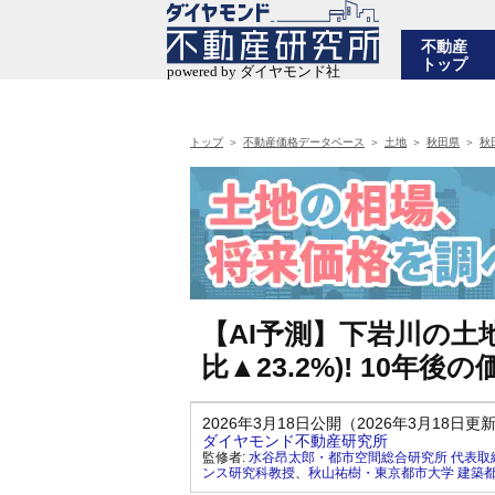
不動産
トップ
トップ
不動産価格データベース
土地
秋田県
秋
【AI予測】下岩川の土地
比▲23.2%)! 10
2026年3月18日公開（2026年3月18日更
ダイヤモンド不動産研究所
監修者:
水谷昂太郎・都市空間総合研究所 代表取
ンス研究科教授
、
秋山祐樹・東京都市大学 建築