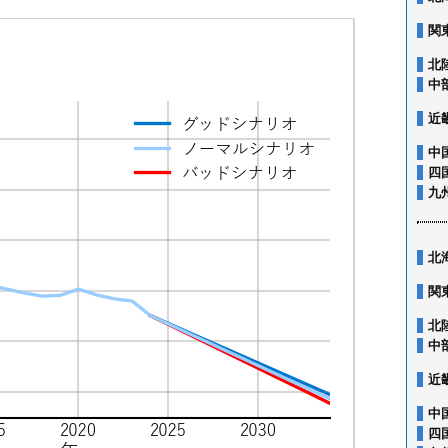
関
北
中
近
中
四
九
北
関
北
中
近
中
四