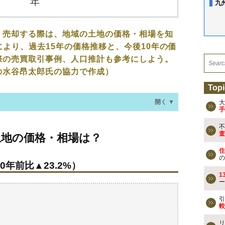
九
、売却する際は、地域の土地の価格・相場を知
により、過去15年の価格推移と、今後10年の価
際の売買取引事例、人口推計も参考にしよう。
の水谷昂太郎氏の協力で作成）
Topi
開く ▼
大
手
不
格・相場は？
査
土地の価格・相場は？
0年前比▲23.2%）
住
の
0年前比▲23.2%）
なる？
1
ー
去の売買事例
検討しよう
引
較
買える？
リ