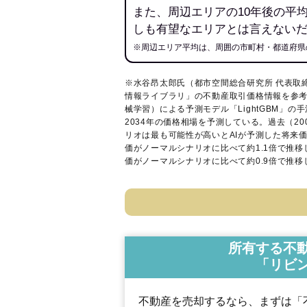
また、周辺エリアの10年後の平
しも有望なエリアとは言えない
※周辺エリア平均は、周囲の市町村・都道府県
※水谷昂太郎氏（都市空間総合研究所 代表取
情報ライブラリ
」の不動産取引価格情報を参考
械学習）による予測モデル「LightGBM」の手
2034年の価格相場を予測している。過去（2
リオは最も可能性が高いとAIが予測した将来
価がノーマルシナリオに比べて約1.1倍で推
価がノーマルシナリオに比べて約0.9倍で推
所有する不
「リビ
不動産を売却するなら、まずは「