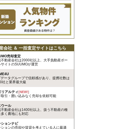
産会社 ＆ 一括査定サイトはこちら
UMO売却査定
載不動産会社は2000社以上、大手負動産ポー
ルサイトのSUUMOが運営
ME4U
TTデータグループで信頼感があり、提携社数は
00社と業界最大級
REリアルティ
[NEW!]
手取引・囲い込みなく売却を依頼可能
エウール
載不動産会社は1400社以上、扱う不動産の種
は多く農地にも対応
ンションナビ
ンションの売却や賃貸を考えている人に最適