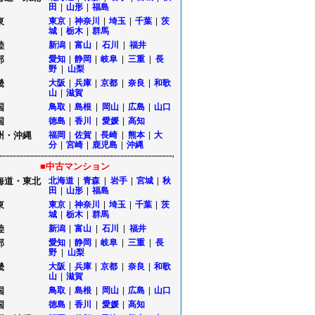
田
|
山形
|
福島
東
東京
|
神奈川
|
埼玉
|
千葉
|
茨
城
|
栃木
|
群馬
陸
新潟
|
富山
|
石川
|
福井
部
愛知
|
静岡
|
岐阜
|
三重
|
長
野
|
山梨
畿
大阪
|
兵庫
|
京都
|
奈良
|
和歌
山
|
滋賀
国
鳥取
|
島根
|
岡山
|
広島
|
山口
国
徳島
|
香川
|
愛媛
|
高知
州・沖縄
福岡
|
佐賀
|
長崎
|
熊本
|
大
分
|
宮崎
|
鹿児島
|
沖縄
■中古マンション
海道・東北
北海道
|
青森
|
岩手
|
宮城
|
秋
田
|
山形
|
福島
東
東京
|
神奈川
|
埼玉
|
千葉
|
茨
城
|
栃木
|
群馬
陸
新潟
|
富山
|
石川
|
福井
部
愛知
|
静岡
|
岐阜
|
三重
|
長
野
|
山梨
畿
大阪
|
兵庫
|
京都
|
奈良
|
和歌
山
|
滋賀
国
鳥取
|
島根
|
岡山
|
広島
|
山口
国
徳島
|
香川
|
愛媛
|
高知