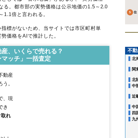
る。都市部の実勢価格は公示地価の1.5～2.0
～1.1倍と言われる。
指標がないため、当サイトでは市区町村単
勢価格をAIで推計した。
動産、いくらで売れる？
不動
ンマッチ」一括査定
北
関
不動産
北
ろう。
中
近
で、現
でき
中
四
け取れ
九