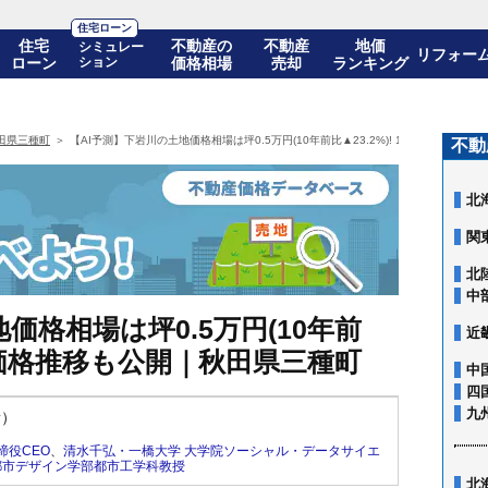
住宅ローン
住宅
不動産の
不動産
地価
シミュレー
リフォー
ローン
ション
価格相場
売却
ランキング
田県三種町
【AI予測】下岩川の土地価格相場は坪0.5万円(10年前比▲23.2%)! 10年後の価格
不動
北
関
北
中
価格相場は坪0.5万円(10年前
近
年後の価格推移も公開｜秋田県三種町
中
四
九
新）
締役CEO
、
清水千弘・一橋大学 大学院ソーシャル・データサイエ
都市デザイン学部都市工学科教授
北