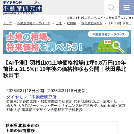
トップ
不動産価格データベース
土地
秋田県
秋田県北秋田市
【AI予測】羽根山の
【AI予測】羽根山の土地価格相場は坪0.8万円(10年
前比▲31.5%)! 10年後の価格推移も公開｜秋田県北
秋田市
2026年3月18日公開（2026年3月18日更新）
ダイヤモンド不動産研究所
監修者:
水谷昂太郎・都市空間総合研究所 代表取締役CEO
、
清水千弘・一
橋大学 大学院ソーシャル・データサイエンス研究科教授
、
秋山祐樹・東京
都市大学 建築都市デザイン学部都市工学科教授