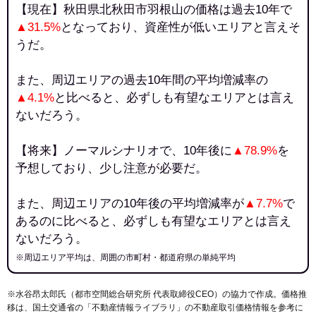
【現在】秋田県北秋田市羽根山の価格は過去10年で
▲31.5%
となっており、資産性が低いエリアと言えそ
うだ。
また、周辺エリアの過去10年間の平均増減率の
▲4.1%
と比べると、必ずしも有望なエリアとは言え
ないだろう。
【将来】ノーマルシナリオで、10年後に
▲78.9%
を
予想しており、少し注意が必要だ。
また、周辺エリアの10年後の平均増減率が
▲7.7%
で
あるのに比べると、必ずしも有望なエリアとは言え
ないだろう。
※周辺エリア平均は、周囲の市町村・都道府県の単純平均
※水谷昂太郎氏（都市空間総合研究所 代表取締役CEO）の協力で作成。価格推
移は、国土交通省の「
不動産情報ライブラリ
」の不動産取引価格情報を参考に