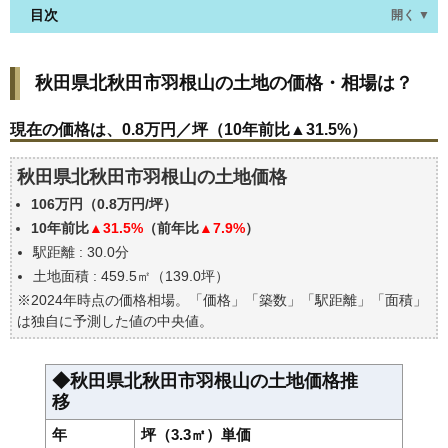
目次
開く ▼
秋田県北秋田市羽根山の土地の価格・相場は？
秋田県北秋田市羽根山の土地の価格・相場は？
現在の価格は、0.8万円／坪（10年前比▲31.5%）
価格を詳細に分析しよう
現在の価格は、0.8万円／坪（10年前比▲31.5%）
駅からの徒歩距離で価格はどうなる？
秋田県北秋田市羽根山の土地価格
秋田県北秋田市羽根山の土地の過去の売買事例
106万円（0.8万円/坪）
公示地価はいくら
10年前比
▲31.5%
（前年比
▲7.9%
）
エリアの将来性を人口予想から検討しよう
駅距離 : 30.0分
自分の年収でいくらの不動産が買える？
土地面積 : 459.5㎡（139.0坪）
※2024年時点の価格相場。「価格」「築数」「駅距離」「面積」
は独自に予測した値の中央値。
◆秋田県北秋田市羽根山の土地価格推
移
年
坪（3.3㎡）単価