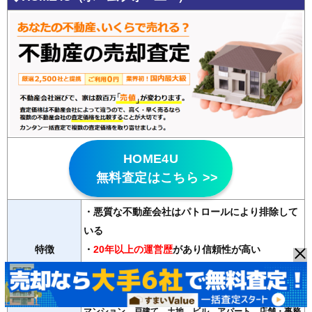
HOME4U
無料査定はこちら >>
・悪質な不動産会社はパトロールにより排除して
いる
特徴
・
20年以上の運営歴
があり信頼性が高い
・2500社の登録会社から最大6社の査定が無料で
受け取れる
マンション、戸建て、土地、ビル、アパート、店舗・事務