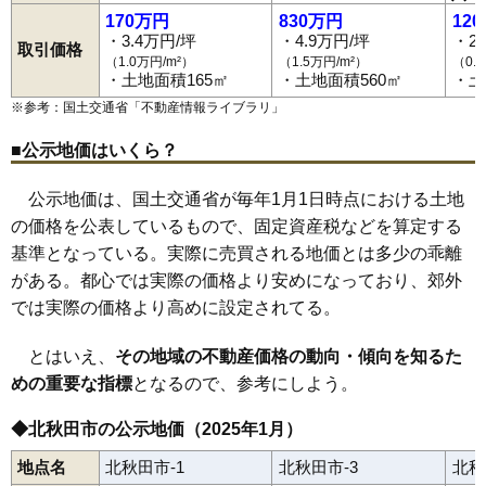
阿仁銀山
阿仁幸屋渡
阿仁比立内
阿仁前田
阿仁水無
伊勢町
今泉
前山駅
浦田
鷹ノ巣駅
大町
上杉
糠沢駅
川井
木戸石
鷹巣駅
小又
西鷹巣駅
材木町
大野台駅
栄
下杉
鷹巣
米内沢駅
綴子
170万円
830万円
12
七日市
桂瀬駅
新田目
阿仁前田温泉駅
八幡岱新田
阿仁合駅
花園町
羽根山
東横町
本城
松葉町
・3.4万円/坪
・4.9万円/坪
・2
取引価格
三里
（1.0万円/m²）
（1.5万円/m²）
（0.
・土地面積165㎡
・土地面積560㎡
・土
※参考：国土交通省「
不動産情報ライブラリ
」
■公示地価はいくら？
公示地価は、国土交通省が毎年1月1日時点における土地
の価格を公表しているもので、固定資産税などを算定する
基準となっている。実際に売買される地価とは多少の乖離
がある。都心では実際の価格より安めになっており、郊外
では実際の価格より高めに設定されてる。
とはいえ、
その地域の不動産価格の動向・傾向を知るた
めの重要な指標
となるので、参考にしよう。
◆北秋田市の公示地価（2025年1月）
地点名
北秋田市-1
北秋田市-3
北秋