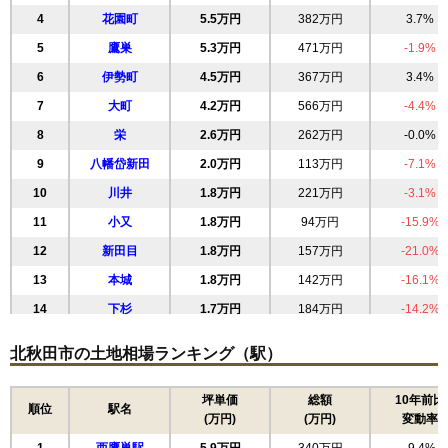
4
花園町
5.5万円
382万円
3.7%
5
鷹巣
5.3万円
471万円
-1.9%
6
伊勢町
4.5万円
367万円
3.4%
7
大町
4.2万円
566万円
-4.4%
8
栄
2.6万円
262万円
-0.0%
9
八幡岱新田
2.0万円
113万円
-7.1%
10
川井
1.8万円
221万円
-3.1%
11
小又
1.8万円
94万円
-15.9%
12
新田目
1.8万円
157万円
-21.0%
13
本城
1.8万円
142万円
-16.1%
14
下杉
1.7万円
184万円
-14.2%
15
阿仁幸屋渡
1.5万円
180万円
-7.2%
北秋田市の土地相場ランキング（駅）
16
綴子
1.3万円
130万円
-29.5%
17
阿仁銀山
1.3万円
133万円
-21.0%
坪単価
総額
10年前比
順位
駅名
(万円)
(万円)
変動率
18
木戸石
1.3万円
135万円
-12.1%