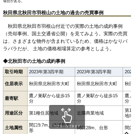
場合がある。
秋田県北秋田市羽根山の土地の過去の売買事例
秋田県北秋田市羽根山付近での実際の土地の成約事例
（売却事例、国土交通省公開）を見てみよう。実際の売買
は、さまざまな物件が含まれているため、価格はかなりバ
ラバラだが、 土地の価格相場算定の参考としよう。
◆北秋田市の土地の成約事例
取引時期
2023年第3四半期
2023年第3四半期
20
住居表示
秋田県北秋田市大町
秋田県北秋田市大町
秋田
鷹ノ巣駅から徒歩15
鷹ノ巣駅から徒歩15
鷹ノ
最寄駅
分
分
分
第1
用途区分
第1種住居地域
近隣商業地域
地域
間口9.7m、ほぼ長方
スクロールできます
土地属性
間口28m、台形
間口
形