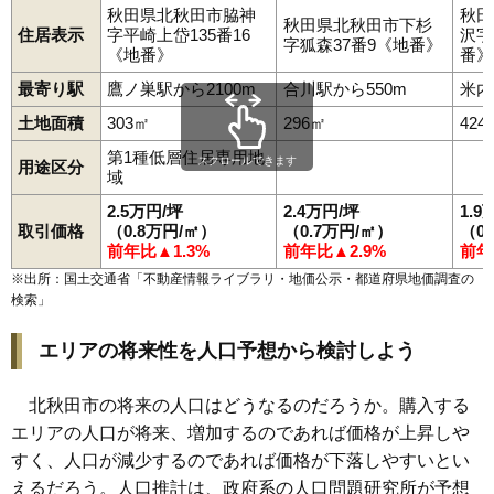
秋田県北秋田市脇神
秋田
秋田県北秋田市下杉
住居表示
字平崎上岱135番16
沢字
字狐森37番9《地番》
《地番》
番》
最寄り駅
鷹ノ巣駅から2100m
合川駅から550m
米内
土地面積
303㎡
296㎡
424
第1種低層住居専用地
スクロールできます
用途区分
域
2.5万円/坪
2.4万円/坪
1.9
取引価格
（0.8万円/㎡）
（0.7万円/㎡）
（0
前年比▲1.3%
前年比▲2.9%
前年
※出所：国土交通省「
不動産情報ライブラリ・地価公示・都道府県地価調査の
検索
」
エリアの将来性を人口予想から検討しよう
北秋田市の将来の人口はどうなるのだろうか。購入する
エリアの人口が将来、増加するのであれば価格が上昇しや
すく、人口が減少するのであれば価格が下落しやすいとい
えるだろう。人口推計は、政府系の人口問題研究所が予想