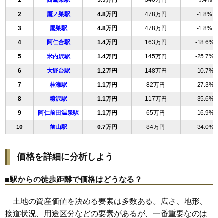
1
西鷹巣駅
5.9万円
340万円
-9.4%
19
上杉
1.1万円
143万円
-10.2%
2
鷹ノ巣駅
4.8万円
478万円
-1.8%
20
阿仁水無
1.1万円
197万円
-21.3%
3
鷹巣駅
4.8万円
478万円
-1.8%
21
浦田
1.0万円
180万円
-20.3%
4
阿仁合駅
1.4万円
163万円
-18.6%
22
阿仁前田
1.0万円
62万円
-22.7%
5
米内沢駅
1.4万円
145万円
-25.7%
23
阿仁比立内
0.9万円
220万円
-10.5%
6
大野台駅
1.2万円
148万円
-10.7%
24
羽根山
0.8万円
106万円
-31.5%
7
桂瀬駅
1.1万円
82万円
-27.3%
25
今泉
0.7万円
107万円
-34.3%
8
糠沢駅
1.1万円
117万円
-35.6%
26
七日市
0.6万円
63万円
-42.5%
9
阿仁前田温泉駅
1.1万円
65万円
-16.9%
27
三里
0.5万円
103万円
-20.9%
10
前山駅
0.7万円
84万円
-34.0%
価格を詳細に分析しよう
■駅からの徒歩距離で価格はどうなる？
土地の資産価値を決める要素は多数ある。広さ、地形、
接道状況、用途区分などの要素があるが、一番重要なのは