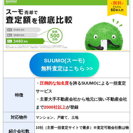
SUUMO(スーモ)
無料査定はこちら >>
・
圧倒的な知名度
を誇るSUUMOによる一括査定
サービス
特徴
・主要大手不動産会社から地元に強い不動産会社
まで
2000社以上
が登録
対応物件
マンション、戸建て、土地
10社（主要一括査定サイトで最多）※査定可能会社数は物
紹介会社数