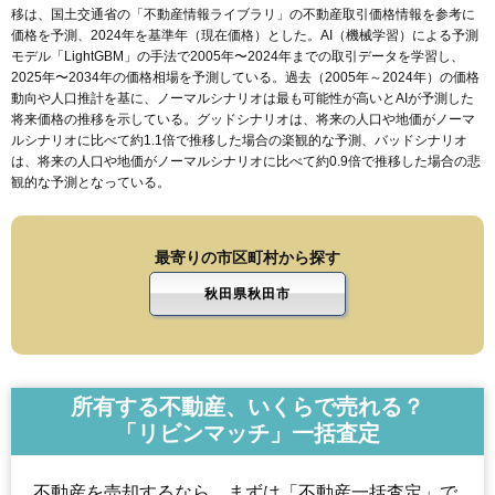
移は、国土交通省の「
不動産情報ライブラリ
」の不動産取引価格情報を参考に
価格を予測、2024年を基準年（現在価格）とした。AI（機械学習）による予測
モデル「LightGBM」の手法で2005年〜2024年までの取引データを学習し、
2025年〜2034年の価格相場を予測している。過去（2005年～2024年）の価格
動向や人口推計を基に、ノーマルシナリオは最も可能性が高いとAIが予測した
将来価格の推移を示している。グッドシナリオは、将来の人口や地価がノーマ
ルシナリオに比べて約1.1倍で推移した場合の楽観的な予測、バッドシナリオ
は、将来の人口や地価がノーマルシナリオに比べて約0.9倍で推移した場合の悲
観的な予測となっている。
最寄りの市区町村から探す
秋田県秋田市
所有する不動産、いくらで売れる？
「リビンマッチ」一括査定
不動産を売却するなら、まずは「不動産一括査定」で