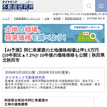
トップ
不動産価格データベース
土地
秋田県
秋田県北秋田市
【AI予測】阿仁幸屋
【AI予測】阿仁幸屋渡の土地価格相場は坪1.5万円
(10年前比▲7.2%)! 10年後の価格推移も公開｜秋田県
北秋田市
2026年3月18日公開（2026年3月18日更新）
ダイヤモンド不動産研究所
監修者:
水谷昂太郎・都市空間総合研究所 代表取締役CEO
、
清水千弘・一
橋大学 大学院ソーシャル・データサイエンス研究科教授
、
秋山祐樹・東京
都市大学 建築都市デザイン学部都市工学科教授