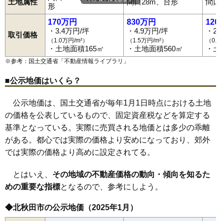
阿仁銀山
阿仁幸屋渡
阿仁比立内
阿仁前田
阿仁水無
伊勢町
土地属性
間口28m、台形
間口
形
今泉
前山駅
浦田
鷹ノ巣駅
大町
上杉
糠沢駅
川井
木戸石
鷹巣駅
小又
西鷹巣駅
材木町
大野台駅
栄
下杉
鷹巣
米内沢駅
綴子
七日市
桂瀬駅
新田目
阿仁前田温泉駅
八幡岱新田
阿仁合駅
花園町
羽根山
東横町
本城
松葉町
170万円
830万円
12
三里
・3.4万円/坪
・4.9万円/坪
・2
取引価格
（1.0万円/m²）
（1.5万円/m²）
（0.
・土地面積165㎡
・土地面積560㎡
・土
※参考：国土交通省「
不動産情報ライブラリ
」
■公示地価はいくら？
公示地価は、国土交通省が毎年1月1日時点における土地
の価格を公表しているもので、固定資産税などを算定する
基準となっている。実際に売買される地価とは多少の乖離
がある。都心では実際の価格より安めになっており、郊外
では実際の価格より高めに設定されてる。
とはいえ、
その地域の不動産価格の動向・傾向を知るた
めの重要な指標
となるので、参考にしよう。
◆北秋田市の公示地価（2025年1月）