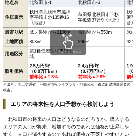
地点名
北秋田市-1
北秋田市-3
北秋
秋田県北秋田市脇神
秋田
秋田県北秋田市下杉
住居表示
字平崎上岱135番16
沢字
字狐森37番9《地番》
《地番》
番》
最寄り駅
鷹ノ巣駅から2100m
合川駅から550m
米内
土地面積
303㎡
296㎡
424
第1種低層住居専用地
スクロールできます
用途区分
域
2.5万円/坪
2.4万円/坪
1.9
取引価格
（0.8万円/㎡）
（0.7万円/㎡）
（0
前年比▲1.3%
前年比▲2.9%
前年
※出所：国土交通省「
不動産情報ライブラリ・地価公示・都道府県地価調査の
検索
」
エリアの将来性を人口予想から検討しよう
北秋田市の将来の人口はどうなるのだろうか。購入する
エリアの人口が将来、増加するのであれば価格が上昇しや
すく、人口が減少するのであれば価格が下落しやすいとい