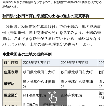
全体の平均的な価格傾向を示すもので、個別物件の実際の取引価格とは異なる
場合がある。
秋田県北秋田市阿仁幸屋渡の土地の過去の売買事例
秋田県北秋田市阿仁幸屋渡付近での実際の土地の成約事
例（売却事例、国土交通省公開）を見てみよう。実際の売
買は、さまざまな物件が含まれているため、価格はかなり
バラバラだが、 土地の価格相場算定の参考としよう。
◆北秋田市の土地の成約事例
取引時期
2023年第3四半期
2023年第3四半期
20
住居表示
秋田県北秋田市大町
秋田県北秋田市大町
秋田
鷹ノ巣駅から徒歩15
鷹ノ巣駅から徒歩15
鷹ノ
最寄駅
分
分
分
第1
用途区分
第1種住居地域
近隣商業地域
地域
間口9.7m、ほぼ長方
スクロールできます