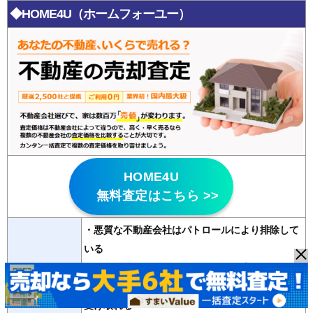
◆HOME4U（ホームフォーユー）
HOME4U
無料査定はこちら >>
・悪質な不動産会社はパトロールにより排除して
いる
特徴
・
20年以上の運営歴
があり信頼性が高い
・2500社の登録会社から最大6社の査定が無料で
受け取れる