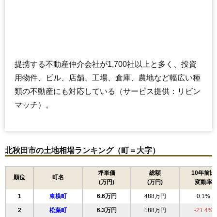
提携する不動産仲介会社が1,700社以上と多く、投資
用物件、ビル、店舗、工場、倉庫、農地など幅広い種
類の不動産にも対応している（サービス提供：リビン
マッチ）。
北秋田市の土地相場ランキング（町＝大字）
坪単価
総額
10年前比
順位
町名
(万円)
(万円)
変動率
1
東横町
6.6万円
488万円
0.1%
2
松葉町
6.3万円
188万円
-21.4%