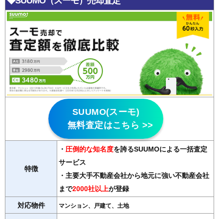
◆SUUMO（スーモ）売却査定
SUUMO(スーモ)
無料査定はこちら >>
・
圧倒的な知名度
を誇るSUUMOによる一括査定
サービス
特徴
・主要大手不動産会社から地元に強い不動産会社
まで
2000社以上
が登録
対応物件
マンション、戸建て、土地