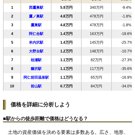
18
木戸石
1.3万円
135万円
-12.1%
1
西鷹巣駅
5.9万円
340万円
-9.4%
19
上杉
1.1万円
143万円
-10.2%
2
鷹ノ巣駅
4.8万円
478万円
-1.8%
20
阿仁水無
1.1万円
197万円
-21.3%
3
鷹巣駅
4.8万円
478万円
-1.8%
21
浦田
1.0万円
180万円
-20.3%
4
阿仁合駅
1.4万円
163万円
-18.6%
22
阿仁前田
1.0万円
62万円
-22.7%
5
米内沢駅
1.4万円
145万円
-25.7%
23
阿仁比立内
0.9万円
220万円
-10.5%
6
大野台駅
1.2万円
148万円
-10.7%
24
羽根山
0.8万円
106万円
-31.5%
7
桂瀬駅
1.1万円
82万円
-27.3%
25
今泉
0.7万円
107万円
-34.3%
8
糠沢駅
1.1万円
117万円
-35.6%
26
七日市
0.6万円
63万円
-42.5%
9
阿仁前田温泉駅
1.1万円
65万円
-16.9%
27
三里
0.5万円
103万円
-20.9%
10
前山駅
0.7万円
84万円
-34.0%
価格を詳細に分析しよう
■駅からの徒歩距離で価格はどうなる？
土地の資産価値を決める要素は多数ある。広さ、地形、