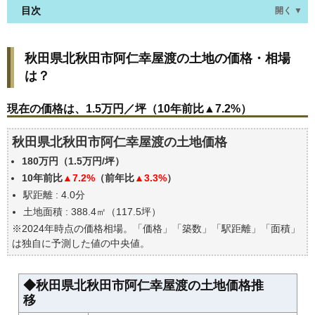
目次
開く ▼
秋田県北秋田市阿仁幸屋渡の土地の価格・相場は？
秋田県北秋田市阿仁幸屋渡の土地の価格・相場
現在の価格は、1.5万円／坪（10年前比▲7.2%）
は？
価格を詳細に分析しよう
駅からの徒歩距離で価格はどうなる？
現在の価格は、1.5万円／坪（10年前比▲7.2%）
秋田県北秋田市阿仁幸屋渡の土地の過去の売買事例
秋田県北秋田市阿仁幸屋渡の土地価格
公示地価はいくら
180万円（1.5万円/坪）
エリアの将来性を人口予想から検討しよう
10年前比
▲7.2%
（前年比
▲3.3%
）
自分の年収でいくらの不動産が買える？
駅距離 : 4.0分
土地面積 : 388.4㎡（117.5坪）
※2024年時点の価格相場。「価格」「築数」「駅距離」「面積」
は独自に予測した値の中央値。
◆秋田県北秋田市阿仁幸屋渡の土地価格推
移