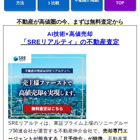
不動産の相続
方法
ト比較
TOP
不動産が高値圏の今、まずは無料査定から
AI技術×高値売却
「SREリアルティ」の不動産査定
SREリアルティは、東証プライム上場のソニーグルー
プ関連会社が運営する不動産仲介会社で、
売却専門エ
ージェントが担当する「片手仲介」が特徴。
不動産業