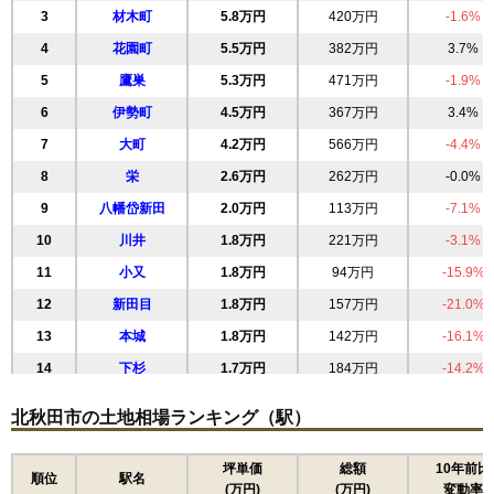
3
材木町
5.8万円
420万円
-1.6%
4
花園町
5.5万円
382万円
3.7%
5
鷹巣
5.3万円
471万円
-1.9%
6
伊勢町
4.5万円
367万円
3.4%
7
大町
4.2万円
566万円
-4.4%
8
栄
2.6万円
262万円
-0.0%
9
八幡岱新田
2.0万円
113万円
-7.1%
10
川井
1.8万円
221万円
-3.1%
11
小又
1.8万円
94万円
-15.9%
12
新田目
1.8万円
157万円
-21.0%
13
本城
1.8万円
142万円
-16.1%
14
下杉
1.7万円
184万円
-14.2%
15
阿仁幸屋渡
1.5万円
180万円
-7.2%
北秋田市の土地相場ランキング（駅）
16
綴子
1.3万円
130万円
-29.5%
17
阿仁銀山
1.3万円
133万円
-21.0%
坪単価
総額
10年前比
順位
駅名
(万円)
(万円)
変動率