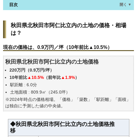
目次
開く ▼
秋田県北秋田市阿仁比立内の土地の価格・相場は？
秋田県北秋田市阿仁比立内の土地の価格・相場
現在の価格は、0.9万円／坪（10年前比▲10.5%）
は？
価格を詳細に分析しよう
駅からの徒歩距離で価格はどうなる？
現在の価格は、0.9万円／坪（10年前比▲10.5%）
秋田県北秋田市阿仁比立内の土地の過去の売買事例
秋田県北秋田市阿仁比立内の土地価格
公示地価はいくら
220万円（0.9万円/坪）
エリアの将来性を人口予想から検討しよう
10年前比
▲10.5%
（前年比
▲1.9%
）
自分の年収でいくらの不動産が買える？
駅距離 : 6.0分
土地面積 : 809.9㎡（245.0坪）
※2024年時点の価格相場。「価格」「築数」「駅距離」「面積」
は独自に予測した値の中央値。
◆秋田県北秋田市阿仁比立内の土地価格推
移