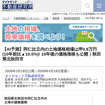
トップ
不動産価格データベース
土地
秋田県
秋田県北秋田市
【AI予測】阿仁比立
【AI予測】阿仁比立内の土地価格相場は坪0.9万円
(10年前比▲10.5%)! 10年後の価格推移も公開｜秋田
県北秋田市
2026年3月18日公開（2026年3月18日更新）
ダイヤモンド不動産研究所
監修者:
水谷昂太郎・都市空間総合研究所 代表取締役CEO
、
清水千弘・一
橋大学 大学院ソーシャル・データサイエンス研究科教授
、
秋山祐樹・東京
都市大学 建築都市デザイン学部都市工学科教授