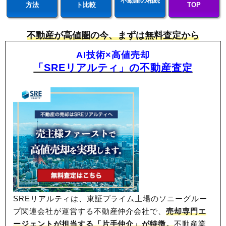
不動産の相続
方法
ト比較
TOP
不動産が高値圏の今、まずは無料査定から
AI技術×高値売却
「SREリアルティ」の不動産査定
SREリアルティは、東証プライム上場のソニーグルー
プ関連会社が運営する不動産仲介会社で、
売却専門エ
ージェントが担当する「片手仲介」が特徴。
不動産業