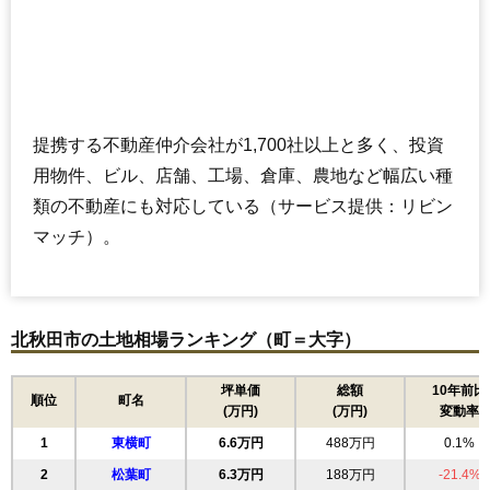
提携する不動産仲介会社が1,700社以上と多く、投資
用物件、ビル、店舗、工場、倉庫、農地など幅広い種
類の不動産にも対応している（サービス提供：リビン
マッチ）。
北秋田市の土地相場ランキング（町＝大字）
坪単価
総額
10年前比
順位
町名
(万円)
(万円)
変動率
1
東横町
6.6万円
488万円
0.1%
2
松葉町
6.3万円
188万円
-21.4%