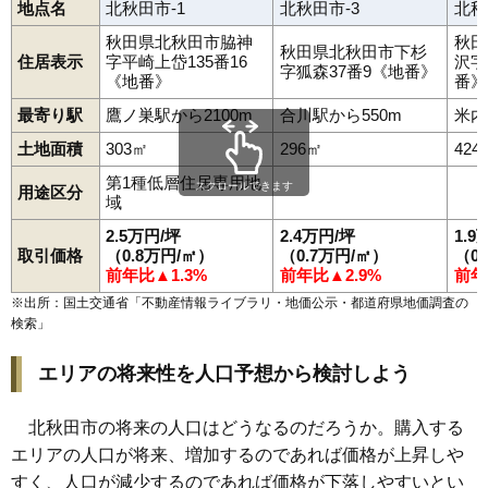
地点名
北秋田市-1
北秋田市-3
北秋
秋田県北秋田市脇神
秋田
秋田県北秋田市下杉
住居表示
字平崎上岱135番16
沢字
字狐森37番9《地番》
《地番》
番》
最寄り駅
鷹ノ巣駅から2100m
合川駅から550m
米内
土地面積
303㎡
296㎡
424
第1種低層住居専用地
スクロールできます
用途区分
域
2.5万円/坪
2.4万円/坪
1.9
取引価格
（0.8万円/㎡）
（0.7万円/㎡）
（0
前年比▲1.3%
前年比▲2.9%
前年
※出所：国土交通省「
不動産情報ライブラリ・地価公示・都道府県地価調査の
検索
」
エリアの将来性を人口予想から検討しよう
北秋田市の将来の人口はどうなるのだろうか。購入する
エリアの人口が将来、増加するのであれば価格が上昇しや
すく、人口が減少するのであれば価格が下落しやすいとい