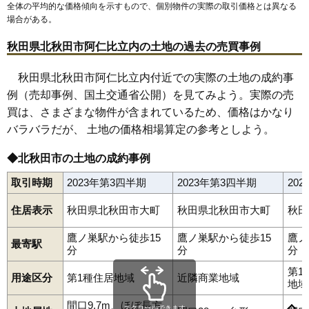
全体の平均的な価格傾向を示すもので、個別物件の実際の取引価格とは異なる
場合がある。
秋田県北秋田市阿仁比立内の土地の過去の売買事例
秋田県北秋田市阿仁比立内付近での実際の土地の成約事
例（売却事例、国土交通省公開）を見てみよう。実際の売
買は、さまざまな物件が含まれているため、価格はかなり
バラバラだが、 土地の価格相場算定の参考としよう。
◆北秋田市の土地の成約事例
取引時期
2023年第3四半期
2023年第3四半期
20
住居表示
秋田県北秋田市大町
秋田県北秋田市大町
秋田
鷹ノ巣駅から徒歩15
鷹ノ巣駅から徒歩15
鷹ノ
最寄駅
分
分
分
第1
用途区分
第1種住居地域
近隣商業地域
地域
間口9.7m、ほぼ長方
スクロールできます