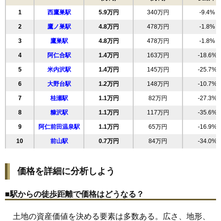
18
木戸石
1.3万円
135万円
-12.1%
1
西鷹巣駅
5.9万円
340万円
-9.4%
19
上杉
1.1万円
143万円
-10.2%
2
鷹ノ巣駅
4.8万円
478万円
-1.8%
20
阿仁水無
1.1万円
197万円
-21.3%
3
鷹巣駅
4.8万円
478万円
-1.8%
21
浦田
1.0万円
180万円
-20.3%
4
阿仁合駅
1.4万円
163万円
-18.6%
22
阿仁前田
1.0万円
62万円
-22.7%
5
米内沢駅
1.4万円
145万円
-25.7%
23
阿仁比立内
0.9万円
220万円
-10.5%
6
大野台駅
1.2万円
148万円
-10.7%
24
羽根山
0.8万円
106万円
-31.5%
7
桂瀬駅
1.1万円
82万円
-27.3%
25
今泉
0.7万円
107万円
-34.3%
8
糠沢駅
1.1万円
117万円
-35.6%
26
七日市
0.6万円
63万円
-42.5%
9
阿仁前田温泉駅
1.1万円
65万円
-16.9%
27
三里
0.5万円
103万円
-20.9%
10
前山駅
0.7万円
84万円
-34.0%
価格を詳細に分析しよう
■駅からの徒歩距離で価格はどうなる？
土地の資産価値を決める要素は多数ある。広さ、地形、