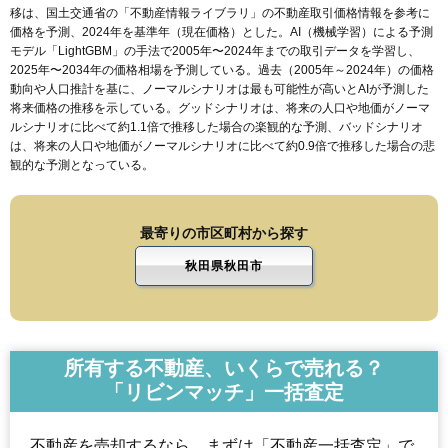
移は、国土交通省の「
不動産情報ライブラリ
」の不動産取引価格情報を参考に
価格を予測、2024年を基準年（現在価格）とした。AI（機械学習）による予測
モデル「LightGBM」の手法で2005年〜2024年までの取引データを学習し、
2025年〜2034年の価格相場を予測している。過去（2005年～2024年）の価格
動向や人口推計を基に、ノーマルシナリオは最も可能性が高いとAIが予測した
将来価格の推移を示している。グッドシナリオは、将来の人口や地価がノーマ
ルシナリオに比べて約1.1倍で推移した場合の楽観的な予測、バッドシナリオ
は、将来の人口や地価がノーマルシナリオに比べて約0.9倍で推移した場合の悲
観的な予測となっている。
最寄りの市区町村から探す
秋田県秋田市
所有する不動産、いくらで売れる？
「リビンマッチ」一括査定
不動産を売却するなら、まずは「不動産一括査定」で