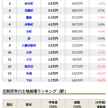
3
材木町
5.8万円
420万円
-1.6%
4
花園町
5.5万円
382万円
3.7%
5
鷹巣
5.3万円
471万円
-1.9%
6
伊勢町
4.5万円
367万円
3.4%
7
大町
4.2万円
566万円
-4.4%
8
栄
2.6万円
262万円
-0.0%
9
八幡岱新田
2.0万円
113万円
-7.1%
10
川井
1.8万円
221万円
-3.1%
11
小又
1.8万円
94万円
-15.9%
12
新田目
1.8万円
157万円
-21.0%
13
本城
1.8万円
142万円
-16.1%
14
下杉
1.7万円
184万円
-14.2%
15
阿仁幸屋渡
1.5万円
180万円
-7.2%
北秋田市の土地相場ランキング（駅）
16
綴子
1.3万円
130万円
-29.5%
17
阿仁銀山
1.3万円
133万円
-21.0%
坪単価
総額
10年前比
順位
駅名
(万円)
(万円)
変動率