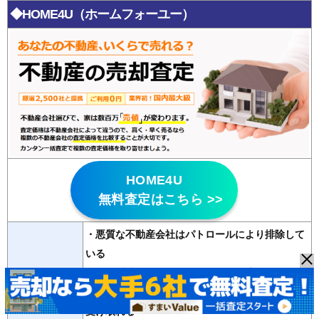
◆HOME4U（ホームフォーユー）
HOME4U
無料査定はこちら >>
・悪質な不動産会社はパトロールにより排除して
いる
特徴
・
20年以上の運営歴
があり信頼性が高い
・2500社の登録会社から最大6社の査定が無料で
受け取れる