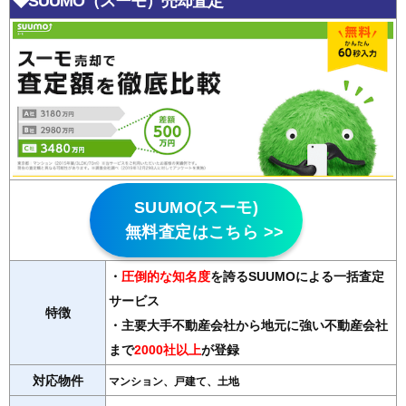
◆SUUMO（スーモ）売却査定
SUUMO(スーモ)
無料査定はこちら >>
・
圧倒的な知名度
を誇るSUUMOによる一括査定
サービス
特徴
・主要大手不動産会社から地元に強い不動産会社
まで
2000社以上
が登録
対応物件
マンション、戸建て、土地