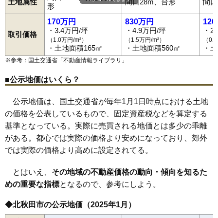
阿仁銀山
阿仁幸屋渡
阿仁比立内
阿仁前田
阿仁水無
伊勢町
土地属性
間口28m、台形
間口
形
今泉
前山駅
浦田
鷹ノ巣駅
大町
上杉
糠沢駅
川井
木戸石
鷹巣駅
小又
西鷹巣駅
材木町
大野台駅
栄
下杉
鷹巣
米内沢駅
綴子
七日市
桂瀬駅
新田目
阿仁前田温泉駅
八幡岱新田
阿仁合駅
花園町
羽根山
東横町
本城
松葉町
170万円
830万円
12
三里
・3.4万円/坪
・4.9万円/坪
・2
取引価格
（1.0万円/m²）
（1.5万円/m²）
（0.
・土地面積165㎡
・土地面積560㎡
・土
※参考：国土交通省「
不動産情報ライブラリ
」
■公示地価はいくら？
公示地価は、国土交通省が毎年1月1日時点における土地
の価格を公表しているもので、固定資産税などを算定する
基準となっている。実際に売買される地価とは多少の乖離
がある。都心では実際の価格より安めになっており、郊外
では実際の価格より高めに設定されてる。
とはいえ、
その地域の不動産価格の動向・傾向を知るた
めの重要な指標
となるので、参考にしよう。
◆北秋田市の公示地価（2025年1月）